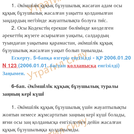
1. Әкiмшiлiк құқық бұзушылық жасаған адам осы
құқық бұзушылық жасалған уақытта қолданылған
заңдардың негiзiнде жауаптылықта болуға тиiс.
2. Осы Кодекстiң ерекше бөлiмiнде көзделген
әрекеттiң жүзеге асырылған уақыты, салдардың
туындаған уақытына қарамастан, әкiмшiлiк құқық
бұзушылық жасалған уақыт болып танылады.
Ескерту. 5-бапқа өзгеріс енгізілді - ҚР 2006.01.20
N 123
(2006.01.01. бастап
қолданысқа
енгізілді)
Заңымен.
6-бап. Әкiмшiлiк құқық бұзушылық туралы
заңның керi күшi
1. Әкiмшiлiк құқық бұзушылық үшiн жауаптылықты
жоятын немесе жұмсартатын заңның керi күшi болады,
яғни осы заң қолданысқа енгізілгенге дейін жасалған
құқық бұзушылыққа қолданылады.