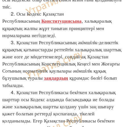
тиiс.
2. Осы Кодекс Қазақстан
Республикасының
, халықаралық
Конституциясына
құқықтың жалпы жұрт таныған принциптерi мен
нормаларына негiзделедi.
3. Қазақстан Республикасының әкiмшiлiк-деликттiк
құқықтық қатынастарды реттейтiн халықаралық шарттық
және өзге де мiндеттемелерi, сондай-ақ Қазақстан
Республикасының Конституциялық Кеңесi мен Жоғарғы
Сотының нормативтiк қаулылары әкiмшiлiк құқық
бұзушылық туралы
құрамдас бөлiгi болып
заңдардың
табылады.
4. Қазақстан Республикасы бекiткен халықаралық
шарттар осы Кодекс алдында басымдыққа ие болады
және халықаралық шартты қолдану үшiн заң шығару
қажет болатын реттердi қоспағанда, тiкелей
қолданылады. Егер Қазақстан Республикасы бекiткен