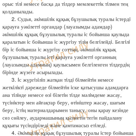
орыс тiлi немесе басқа да тiлдер мемлекеттiк тiлмен тең
қолданылады.
2. Судья, әкiмшiлiк құқық бұзушылық туралы iстердi
қарауға уәкiлеттi органдар (лауазымды адамдар)
әкiмшiлiк құқық бұзушылық туралы iс бойынша қаулыда
қаралатын iс бойынша iс жүргiзу тiлiн белгiлейдi. Белгiлi
бiр iс бойынша iс жүргiзу соттың, әкiмшiлiк құқық
бұзушылық туралы iстi қарауға уәкiлеттi органның
(лауазымды адамның) қаулысымен белгiленген тiлдердiң
бiрiнде жүзеге асырылады.
3. Iс жүргiзiлiп жатқан тiлдi бiлмейтiн немесе
жеткiлiктi дәрежеде бiлмейтiн iске қатысушы адамдарға
ана тiлiнде немесе өзi бiлетiн тiлде мәлiмдеме жасау,
түсiнiктер мен айғақтар беру, өтiнiштер жасау, шағым
беру, iстiң материалдарымен танысу, оны қарау кезiнде
сөз сөйлеу, аудармашының қызметiн тегiн пайдалану
құқығы түсiндiрiледi және қамтамасыз етiледi.
4. Әкiмшiлiк құқық бұзушылық туралы iстер бойынша