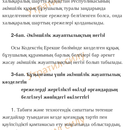
халықаралық шартта Қазақстан Республикасының
әкiмшiлiк құқық бұзушылық туралы заңдарында
көзделгеннен өзгеше ережелер белгiленген болса, онда
халықаралық шарттың ережелерi қолданылады.
2-бап. Әкiмшiлiк жауаптылықтың негiзi
Осы Кодекстiң Ерекше бөлiмiнде көзделген құқық
бұзушылық құрамының барлық белгiлерi бар әрекет
жасау әкiмшiлiк жауаптылықтың негiзi болып табылады.
3-бап. Бұзылғаны үшiн әкiмшiлiк жауаптылық
көзделетiн
ережелердi жергiлiктi өкiлдi органдардың
белгiлеуi жөнiндегi өкiлеттiгi
1. Табиғи және техногендiк сипаттағы төтенше
жағдайлар туындаған кезде қоғамдық тәртiп пен
қауiпсiздiктi қамтамасыз ету мақсатында облыстардың,