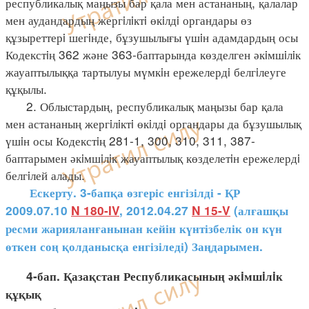
республикалық маңызы бар қала мен астананың, қалалар
мен аудандардың жергiлiктi өкiлдi органдары өз
құзыреттерi шегiнде, бұзушылығы үшiн адамдардың осы
Кодекстiң 362 және 363-баптарында көзделген әкiмшiлiк
жауаптылыққа тартылуы мүмкiн ережелердi белгiлеуге
құқылы.
2. Облыстардың, республикалық маңызы бар қала
мен астананың жергiлiктi өкiлдi органдары да бұзушылық
үшiн осы Кодекстiң 281-1, 300, 310, 311, 387-
баптарымен әкiмшiлiк жауаптылық көзделетiн ережелердi
белгiлей алады.
Ескерту. 3-бапқа өзгеріс енгізілді - ҚР
2009.07.10
N 180-IV
, 2012.04.27
N 15-V
(алғашқы
ресми жарияланғанынан кейін күнтізбелік он күн
өткен соң қолданысқа енгізіледі) Заңдарымен.
4-бап. Қазақстан Республикасының әкiмшiлiк
құқық