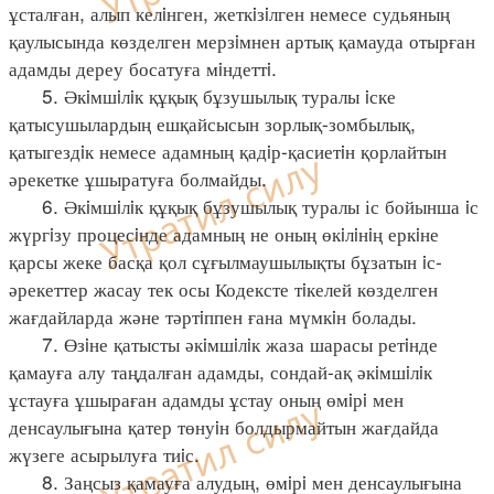
ұсталған, алып келiнген, жеткiзiлген немесе судьяның
қаулысында көзделген мерзiмнен артық қамауда отырған
адамды дереу босатуға мiндеттi.
5. Әкiмшiлiк құқық бұзушылық туралы iске
қатысушылардың ешқайсысын зорлық-зомбылық,
қатыгездiк немесе адамның қадiр-қасиетiн қорлайтын
әрекетке ұшыратуға болмайды.
6. Әкiмшiлiк құқық бұзушылық туралы іс бойынша iс
жүргiзу процесiнде адамның не оның өкiлiнiң еркiне
қарсы жеке басқа қол сұғылмаушылықты бұзатын iс-
әрекеттер жасау тек осы Кодексте тiкелей көзделген
жағдайларда және тәртiппен ғана мүмкiн болады.
7. Өзiне қатысты әкiмшiлiк жаза шарасы ретiнде
қамауға алу таңдалған адамды, сондай-ақ әкiмшiлiк
ұстауға ұшыраған адамды ұстау оның өмiрi мен
денсаулығына қатер төнуiн болдырмайтын жағдайда
жүзеге асырылуға тиiс.
8. Заңсыз қамауға алудың, өмiрi мен денсаулығына