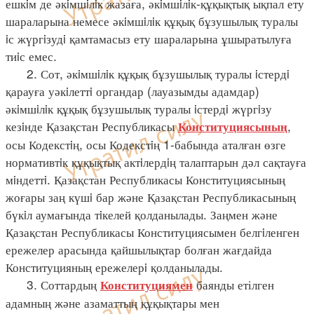
ешкiм де әкiмшiлiк жазаға, әкiмшiлiк-құқықтық ықпал ету
шараларына немесе әкiмшiлiк құқық бұзушылық туралы
iс жүргiзудi қамтамасыз ету шараларына ұшыратылуға
тиiс емес.
2. Сот, әкiмшiлiк құқық бұзушылық туралы iстердi
қарауға уәкiлеттi органдар (лауазымды адамдар)
әкiмшiлiк құқық бұзушылық туралы iстердi жүргiзу
кезiнде Қазақстан Республикасы
,
Конституциясының
осы Кодекстiң, осы Кодекстiң 1-бабында аталған өзге
нормативтiк құқықтық актiлердiң талаптарын дәл сақтауға
мiндеттi. Қазақстан Республикасы Конституциясының
жоғары заң күшi бар және Қазақстан Республикасының
бүкiл аумағында тiкелей қолданылады. Заңмен және
Қазақстан Республикасы Конституциясымен белгiленген
ережелер арасында қайшылықтар болған жағдайда
Конституцияның ережелерi қолданылады.
3. Соттардың
баянды етілген
Конституциямен
адамның және азаматтың құқықтары мен