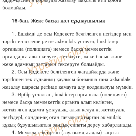
болмайды.
16-бап. Жеке басқа қол сұқпаушылық
1. Ешкiмдi де осы Кодексте белгiленген негiздер мен
тәртiптен өзгеше ретте әкiмшiлiк ұстауға, iшкi iстер
органына (полицияға) немесе басқа мемлекеттiк
органдарға алып келуге, жеткiзуге, жеке басын және
жеке адамның заттарын тексеруге болмайды.
2. Осы Кодексте белгiленген жағдайларда және
тәртiппен тек судьяның қаулысы бойынша ғана әкiмшiлiк
жазалау шарасы ретiнде қамауға алу қолданылуы мүмкiн.
3. Әрбiр ұсталған, iшкi iстер органына (полицияға)
немесе басқа мемлекеттiк органға алып келiнген,
жеткiзiлген адамға ұстаудың, алып келудiң, жеткiзудiң
негiздерi, сондай-ақ оған тағылып отырған әкiмшiлiк
құқық бұзушылықтың заңдық сипаты дереу хабарланады.
4. Мемлекеттiк орган (лауазымды адам) заңсыз