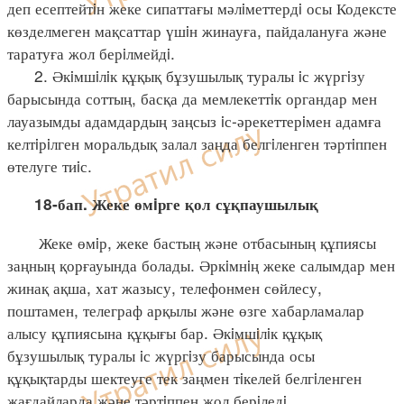
деп есептейтiн жеке сипаттағы мәлiметтердi осы Кодексте
көзделмеген мақсаттар үшiн жинауға, пайдалануға және
таратуға жол берiлмейдi.
2. Әкiмшiлiк құқық бұзушылық туралы iс жүргiзу
барысында соттың, басқа да мемлекеттiк органдар мен
лауазымды адамдардың заңсыз iс-әрекеттерiмен адамға
келтiрiлген моральдық залал заңда белгiленген тәртiппен
өтелуге тиiс.
18-бап. Жеке өмiрге қол сұқпаушылық
Жеке өмiр, жеке бастың және отбасының құпиясы
заңның қорғауында болады. Әркiмнiң жеке салымдар мен
жинақ ақша, хат жазысу, телефонмен сөйлесу,
поштамен, телеграф арқылы және өзге хабарламалар
алысу құпиясына құқығы бар. Әкiмшiлiк құқық
бұзушылық туралы iс жүргiзу барысында осы
құқықтарды шектеуге тек заңмен тiкелей белгiленген
жағдайларда және тәртiппен жол берiледi.