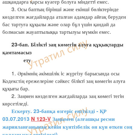
ашқандарға қарсы куәгер болуға мiндеттi емес.
3. Осы баптың бiрiншi және екiншi бөлiктерiнде
көзделген жағдайларда аталған адамдар айғақ беруден
бас тартуға құқылы және олар бұл үшiн қандай да
болмасын жауаптылыққа тартылуы мүмкiн емес.
23-бап. Бiлiктi заң көмегiн алуға құқықтарды
қамтамасыз
ету
1. Әркiмнiң әкiмшiлiк iс жүргiзу барысында осы
Кодекстің ережелеріне сәйкес бiлiктi заң көмегiн алуға
құқығы бар.
2. Заңмен көзделген жағдайларда заң көмегi тегiн
көрсетiледi.
Ескерту. 23-бапқа өзгеріс енгізілді - ҚР
03.07.2013
N 123-V
Заңымен (алғашқы ресми
жарияланғанынан кейін күнтізбелік он күн өткен соң
қолданысқа енгізіледі).