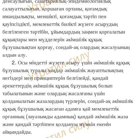
денсаулығын, санитариялық-эпидемиологиялық
салауаттылығын, қоршаған ортаны, қоғамдық
имандылықты, меншiктi, қоғамдық тәртiп пен
қауiпсiздiктi, мемлекеттiк билiктi жүзеге асырудың
белгiленген тәртiбiн, ұйымдардың заңмен қорғалатын
құқықтары мен мүдделерiн әкiмшiлiк құқық
бұзушылықтан қорғау, сондай-ақ олардың жасалуының
алдын алу.
2. Осы мiндеттi жүзеге асыру үшiн әкiмшiлiк құқық
бұзушылық туралы заңдар әкiмшiлiк жауаптылықтың
негiздерi мен принциптерiн белгiлейдi, қандай
әрекеттердiң әкiмшiлiк құқық бұзушылық болып
табылатынын және олардың жасалғаны үшiн
қолданылатын жазалардың түрлерiн, сондай-ақ әкiмшiлiк
құқық бұзушылық жасаған адамға қай мемлекеттiк
органның (лауазымды адамның) қандай әкiмшiлiк жаза
және қандай тәртiппен қолдануы мүмкiн екенiн
айқындайды.