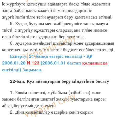
iс жүргiзуге қатысушы адамдарға басқа тiлде жазылған
заңға байланысты қажеттi iс материалдарын iс
жүргiзiлетiн тiлге тегiн аударып беру қамтамасыз етiледi.
5. Құқық бұзушы мен жәбiрленушiге тапсырылуға
тиiстi iс жүргiзу құжаттары олардың ана тiлiне немесе
олар бiлетiн тiлге аударылып берiлуге тиiс.
6. Аударма жөнiндегi шығыстар және аудармашының
көрсеткен қызметi мемлекеттiк бюджет есебiнен төленедi.
Ескерту. 21-бапқа өзгеріс енгізілді - ҚР
2006.01.20
N 123
(2006.01.01 бастап
қолданысқа
енгізілді) Заңымен.
22-бап. Куә айғақтарын беру мiндетiнен босату
1. Ешкiм өзiне-өзi, жұбайына (зайыбына) және
заңмен белгiленген шектегi жақын туыстарына қарсы
айғақ беруге мiндеттi емес.
2. Дiни қызметшiлер өздерiне сенiп сырын