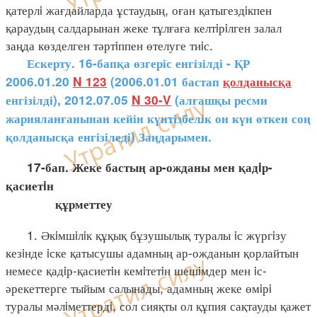
қатерлi жағдайларда ұстаудың, оған қатыгездiкпен
қараудың салдарынан жеке тұлғаға келтiрiлген залал
заңда көзделген тәртiппен өтелуге тиiс.
Ескерту. 16-бапқа өзгеріс енгізілді - ҚР
2006.01.20
N 123
(2006.01.01 бастап
қолданысқа
енгізілді), 2012.07.05
N 30-V
(алғашқы ресми
жарияланғанынан кейін күнтізбелік он күн өткен соң
қолданысқа енгізіледі) Заңдарымен.
17-бап. Жеке бастың ар-ожданы мен қадiр-
қасиетiн
құрметтеу
1. Әкiмшiлiк құқық бұзушылық туралы iс жүргiзу
кезiнде iске қатысушы адамның ар-ожданын қорлайтын
немесе қадiр-қасиетiн кемiтетiн шешiмдер мен iс-
әрекеттерге тыйым салынады, адамның жеке өмiрi
туралы мәлiметтердi, сол сияқты ол құпия сақтауды қажет