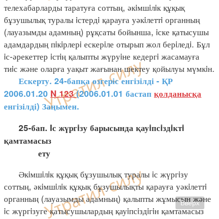
телехабарларды таратуға соттың, әкiмшiлiк құқық
бұзушылық туралы iстердi қарауға уәкiлеттi органның
(лауазымды адамның) рұқсаты бойынша, iске қатысушы
адамдардың пiкiрлерi ескерiле отырып жол берiледi. Бұл
iс-әрекеттер iстiң қалыпты жүруiне кедергi жасамауға
тиiс және оларға уақыт жағынан шектеу қойылуы мүмкiн.
Ескерту. 24-бапқа өзгеріс енгізілді - ҚР
2006.01.20
N 123
(2006.01.01 бастап
қолданысқа
енгізілді) Заңымен.
25-бап. Iс жүргiзу барысында қауiпсiздiктi
қамтамасыз
ету
Әкiмшiлiк құқық бұзушылық туралы iс жүргiзу
соттың, әкiмшiлiк құқық бұзушылықты қарауға уәкiлеттi
органның (лауазымды адамның) қалыпты жұмысын және
Вверх
iс жүргiзуге қатысушылардың қауiпсiздiгiн қамтамасыз