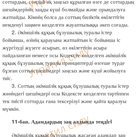
соттардың, сондай-ақ заңсыз құрылған өзге де соттардың
шешiмдерiнiң заңды күшi болмайды және орындалуға
жатпайды. Кiмнiң болса да соттың билiктiк өкiлеттiгiн
иемденуi заңмен көзделген жауаптылыққа әкеп соғады.
2. Әкiмшiлiк құқық бұзушылық туралы iстер
бойынша, өзiнiң қарауына жатпайтын iс бойынша iс
жүргiзудi жүзеге асырып, өз өкiлеттiгiн асыра
пайдаланған немесе осы Кодексте көзделген әкiмшiлiк
құқық бұзушылық туралы принциптердi өзгеше түрде
бұзған соттың шешiмдерi заңсыз және күшi жойылуға
тиiс.
3. Соттың әкiмшiлiк құқық бұзушылық туралы iстер
жөнiндегi шешiмдерi осы Кодексте көзделген тәртiппен
тек тиiстi соттарда ғана тексерiлуi және қайта қаралуы
мүмкiн.
11-бап. Адамдардың заң алдында теңдiгi
Әкiмшiлiк құқық бұзушылық жасаған адамдар заң