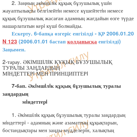
2. Заңның әкiмшiлiк құқық бұзушылық үшiн
жауаптылықты белгiлейтiн немесе күшейтетiн немесе
құқық бұзушылық жасаған адамның жағдайын өзге түрде
нашарлататын керi күшi болмайды.
Ескерту. 6-бапқа өзгеріс енгізілді - ҚР 2006.01.20
N 123
(2006.01.01 бастап
қолданысқа
енгізілді)
Заңымен.
2-тарау. ӘКIМШIЛIК ҚҰҚЫҚ БҰЗУШЫЛЫҚ
ТУРАЛЫ ЗАҢДАРДЫҢ
МIНДЕТТЕРI МЕН ПРИНЦИПТЕРI
7-бап. Әкiмшiлiк құқық бұзушылық туралы
заңдардың
мiндеттерi
1. Әкiмшiлiк құқық бұзушылық туралы заңдардың
мiндеттерi - адамның және азаматтың құқықтарын,
бостандықтары мен заңды мүдделерiн, халықтың