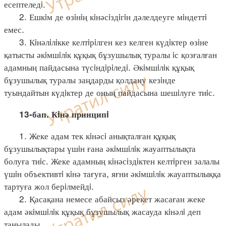
есептеледi.
2. Ешкiм де өзiнiң кiнәсiздiгiн дәлелдеуге мiндеттi
емес.
3. Кiнәлiлiкке келтiрiлген кез келген күдiктер өзiне
қатысты әкiмшiлiк құқық бұзушылық туралы iс қозғалған
адамның пайдасына түсiндiрiледi. Әкiмшiлiк құқық
бұзушылық туралы заңдарды қолдану кезiнде
туындайтын күдiктер де оның пайдасына шешiлуге тиiс.
13-бап. Кiнә принципi
1. Жеке адам тек кiнәсi анықталған құқық
бұзушылықтары үшiн ғана әкiмшiлiк жауаптылықта
болуға тиiс. Жеке адамның кiнәсiздiктен келтiрген залалы
үшiн объективтi кiнә тағуға, яғни әкiмшiлiк жауаптылыққа
тартуға жол берiлмейдi.
2. Қасақана немесе абайсыз әрекет жасаған жеке
адам әкiмшiлiк құқық бұзушылық жасауда кiнәлi деп
танылады.