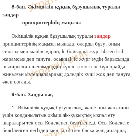
8-бап. Әкiмшiлiк құқық бұзушылық туралы
заңдар
принциптерiнiң маңызы
Әкiмшiлiк құқық бұзушылық туралы
заңдар
принциптерiнiң маңызы мынада: оларды бұзу, оның
сипаты мен мәнiне қарай, iс бойынша жүргiзiлген iстi
жарамсыз деп тануға, осындай iс жүргiзудiң барысында
шығарылған шешiмдердiң күшiн жоюға не бұл орайда
жиналған материалдардың дәлелдiк күшi жоқ деп тануға
әкеп соғады.
9-бап. Заңдылық
1. Әкiмшiлiк құқық бұзушылық, және оны жасағаны
үшiн қолданылатын әкiмшiлiк-құқықтық ықпал ету
шаралары тек осы Кодекспен белгiленедi. Осы Кодексте
белгiленген негiздер мен тәртiптен басқа жағдайларда,