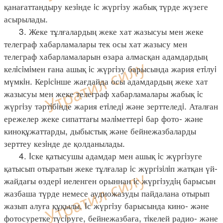
қанағаттандыру кезiнде iс жүргiзу жабық түрде жүзеге
асырылады.
3. Жеке тұлғалардың жеке хат жазысуы мен жеке
телеграф хабарламалары тек осы хат жазысу мен
телеграф хабарламаларын өзара алмасқан адамдардың
келiсiмiмен ғана ашық iс жүргiзу барысында жария етiлуi
мүмкiн. Керiсiнше жағдайда осы адамдардың жеке хат
жазысуы мен жеке телеграф хабарламалары жабық iс
жүргiзу тәртiбiнде жария етiледi және зерттеледi. Аталған
ережелер жеке сипаттағы мәлiметтерi бар фото- және
киноқұжаттарды, дыбыстық және бейнежазбаларды
зерттеу кезiнде де қолданылады.
4. Iске қатысушы адамдар мен ашық iс жүргiзуге
қатысып отыратын жеке тұлғалар iс жүргiзiлiп жатқан үй-
жайдағы өздерi иеленген орыннан iс жүргiзудiң барысын
жазбаша түрде немесе аудиожазуды пайдалана отырып
жазып алуға құқылы. Iс жүргiзу барысында кино- және
фотосуретке түсiруге, бейнежазбаға, тiкелей радио- және