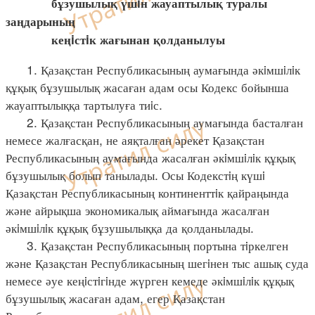
бұзушылық үшiн жауаптылық туралы
заңдарының
кеңiстiк жағынан қолданылуы
1. Қазақстан Республикасының аумағында әкiмшiлiк
құқық бұзушылық жасаған адам осы Кодекс бойынша
жауаптылыққа тартылуға тиiс.
2. Қазақстан Республикасының аумағында басталған
немесе жалғасқан, не аяқталған әрекет Қазақстан
Республикасының аумағында жасалған әкiмшiлiк құқық
бұзушылық болып танылады. Осы Кодекстiң күшi
Қазақстан Республикасының континенттiк қайраңында
және айрықша экономикалық аймағында жасалған
әкiмшiлiк құқық бұзушылыққа да қолданылады.
3. Қазақстан Республикасының портына тiркелген
және Қазақстан Республикасының шегiнен тыс ашық суда
немесе әуе кеңiстiгiнде жүрген кемеде әкiмшiлiк құқық
бұзушылық жасаған адам, егер Қазақстан