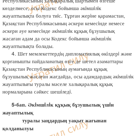
Республикасының халықаралық шартымен өзгеше
көзделмесе, осы Кодекс бойынша әкiмшiлiк
жауаптылықта болуға тиiс. Тұрған жерiне қарамастан,
Қазақстан Республикасының әскери кемесiнде немесе
әскери әуе кемесiнде әкiмшiлiк құқық бұзушылық
жасаған адам да осы Кодекс бойынша әкiмшiлiк
жауаптылықта болады.
4. Шет мемлекеттердiң дипломатиялық өкiлдерi және
қорғанышты пайдаланатын өзге де шетел азаматтары
Қазақстан Республикасының аумағында құқық
бұзушылық жасаған жағдайда, осы адамдардың әкiмшiлiк
жауаптылығы туралы мәселе халықаралық құқық
нормаларына сәйкес шешiледi.
5-бап. Әкiмшiлiк құқық бұзушылық үшiн
жауаптылық
туралы заңдардың уақыт жағынан
қолданылуы