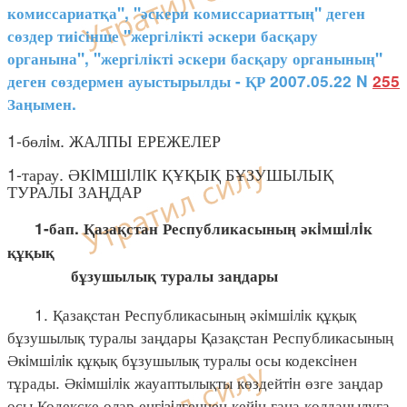
комиссариатқа", "әскери комиссариаттың" деген
сөздер тиісінше "жергілікті әскери басқару
органына", "жергілікті әскери басқару органының"
деген сөздермен ауыстырылды - ҚР 2007.05.22 N
255
Заңымен.
1-бөлiм. ЖАЛПЫ ЕРЕЖЕЛЕР
1-тарау. ӘКIМШIЛIК ҚҰҚЫҚ БҰЗУШЫЛЫҚ
ТУРАЛЫ ЗАҢДАР
1-бап. Қазақстан Республикасының әкiмшiлiк
құқық
бұзушылық туралы заңдары
1. Қазақстан Республикасының әкiмшiлiк құқық
бұзушылық туралы заңдары Қазақстан Республикасының
Әкiмшiлiк құқық бұзушылық туралы осы кодексiнен
тұрады. Әкiмшiлiк жауаптылықты көздейтiн өзге заңдар
осы Кодекске олар енгiзiлгеннен кейiн ғана қолданылуға