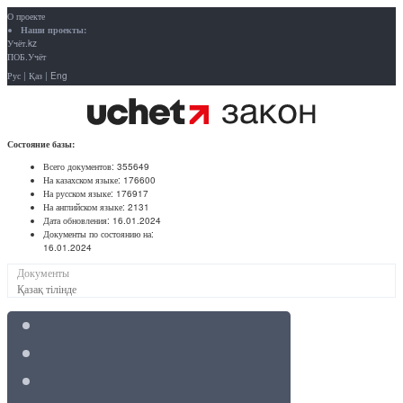
О проекте
Наши проекты:
Учёт.kz
ПОБ.Учёт
Рус
|
Қаз
|
Eng
Состояние базы:
Всего документов:
355649
На казахском языке:
176600
На русском языке:
176917
На английском языке:
2131
Дата обновления:
16.01.2024
Документы по состоянию на:
16.01.2024
Документы
Қазақ тілінде