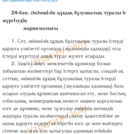
24-бап. Әкiмшiлiк құқық бұзушылық туралы iс
жүргiзудiң
жариялылығы
1. Сот, әкiмшiлiк құқық бұзушылық туралы iстердi
қарауға уәкiлеттi органдар (лауазымды адамдар) осы
iстердi жүргiзудi ашық түрде жүзеге асырады.
2. Заңға сәйкес мемлекеттiк құпиялар болып
табылатын мәлiметтерi бар iстерге қатысты, сондай-ақ
соттың, әкiмшiлiк құқық бұзушылық туралы iстердi
қарауға уәкiлеттi органның (лауазымды адамның) бала
асырап алудың құпиясын қамтамасыз ету, жеке бастың,
отбасылық, коммерциялық немесе заңмен қорғалатын
өзге де құпияны, жеке тұлғалар өмiрiнiң интимдiк
жақтары туралы мәлiметтердi сақтау қажеттiлiгiне не
ашық қарауға кедергi келтiретiн өзге де мән-жайларға
сiлтеме жасаған iске қатысушы адамның өтiнiшiн