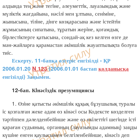
алдында тең және тегiне, әлеуметтiк, лауазымдық және
мүлiктiк жағдайына, нәсiлi мен ұлтына, сенiмiне,
жынысына, тiлiне, дiнге көзқарасына және iстейтiн
жұмысының сипатына, тұратын жерiне, қоғамдық
бiрлестiктерге қатысына, сондай-ақ кез келген өзге де
мән-жайларға қарамастан әкiмшiлiк жауаптылықта болуға
тиiс.
Ескерту. 11-бапқа өзгеріс енгізілді - ҚР
2006.01.20
N 123
(2006.01.01 бастап
қолданысқа
енгізілді) Заңымен.
12-бап. Кiнәсiздiк презумпциясы
1. Өзiне қатысты әкiмшiлiк құқық бұзушылық туралы
iс қозғалған жеке адам өз кiнәсi осы Кодексте көзделген
тәртiппен дәлелденбейiнше және өз өкiлеттiгi шегiнде iстi
қараған судьяның, органның (лауазымды адамның) заңды
күшiне енген қаулысымен белгiленбейiнше, кiнәсiз деп