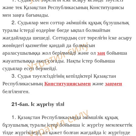
және тек Қазақстан Республикасының Конституциясы
мен заңға бағынады.
2. Судьялар мен соттар әкiмшiлiк құқық бұзушылық
туралы iстердi өздерiне бөгде ықпал болмайтын
жағдайларда шешедi. Соттардың сот төрелiгiн iске асыру
жөнiндегi қызметiне қандай да болмасын
араласушылыққа жол берiлмейдi және ол
бойынша
заң
жауаптылыққа әкеп соғады. Нақты iстер бойынша
судьялар есеп бермейдi.
3. Судья тәуелсiздiгiнiң кепiлдiктерi Қазақстан
Республикасының
және
Конституциясымен
заңмен
белгiленген.
21-бап. Iс жүргiзу тiлi
1. Қазақстан Республикасында әкiмшiлiк құқық
бұзушылық туралы iстер бойынша iс жүргiзу мемлекеттiк
тiлде жүргiзiледi, ал қажет болған жағдайда iс жүргiзуде