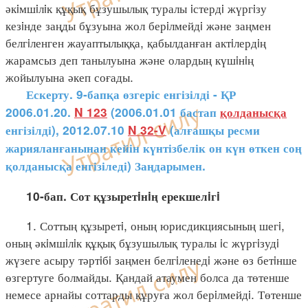
әкiмшiлiк құқық бұзушылық туралы iстердi жүргiзу
кезiнде заңды бұзуына жол берiлмейдi және заңмен
белгiленген жауаптылыққа, қабылданған актiлердiң
жарамсыз деп танылуына және олардың күшiнiң
жойылуына әкеп соғады.
Ескерту. 9-бапқа өзгеріс енгізілді - ҚР
2006.01.20.
N 123
(2006.01.01 бастап
қолданысқа
енгізілді), 2012.07.10
N 32-V
(алғашқы ресми
жарияланғанынан кейін күнтізбелік он күн өткен соң
қолданысқа енгізіледі) Заңдарымен.
10-бап. Сот құзыретiнiң ерекшелiгi
1. Соттың құзыретi, оның юрисдикциясының шегi,
оның әкiмшiлiк құқық бұзушылық туралы iс жүргiзудi
жүзеге асыру тәртiбi заңмен белгiленедi және өз бетiнше
өзгертуге болмайды. Қандай атаумен болса да төтенше
немесе арнайы соттарды құруға жол берiлмейдi. Төтенше