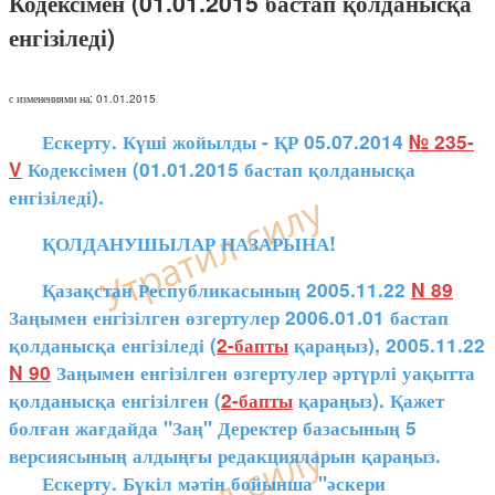
Кодексімен (01.01.2015 бастап қолданысқа
енгізіледі)
с изменениями на: 01.01.2015
Ескерту. Күші жойылды - ҚР 05.07.2014
№ 235-
V
Кодексімен (01.01.2015 бастап қолданысқа
енгізіледі).
ҚОЛДАНУШЫЛАР НАЗАРЫНА!
Қазақстан Республикасының 2005.11.22
N 89
Заңымен енгізілген өзгертулер 2006.01.01 бастап
қолданысқа енгізіледі (
2-бапты
қараңыз), 2005.11.22
N 90
Заңымен енгізілген өзгертулер әртүрлі уақытта
қолданысқа енгізілген (
2-бапты
қараңыз). Қажет
болған жағдайда "Заң" Деректер базасының 5
версиясының алдыңғы редакцияларын қараңыз.
Ескерту. Бүкіл мәтін бойынша "әскери