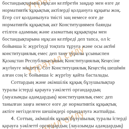
бостандықтарына нұқсан келтiретiн заңдар мен өзге де
нормативтiк құқықтық актiлердi қолдануға құқығы жоқ.
Егер сот қолданылуға тиісті заң немесе өзге де
нормативтiк құқықтық акт Конституциямен баянды
етілген адамның және азаматтың құқықтары мен
бостандықтарына нұқсан келтiредi деп тапса, ол iс
бойынша iс жүргiзудi тоқтата тұруға және осы актiнi
конституциялық емес деп тану туралы ұсыныспен
Қазақстан Республикасының Конституциялық Кеңесіне
жүгiнуге мiндеттi. Сот Конституциялық Кеңестiң шешiмiн
алған соң iс бойынша iс жүргiзу қайта басталады.
Соттардың және әкімшілік құқық бұзушылықтар
туралы істерді қарауға уәкілетті органдардың
(лауазымды адамдардың) конституциялық емес деп
танылған заңға немесе өзге де нормативтік құқықтық
актіге негізделген шешімдері орындалуға жатпайды.
4. Соттың, әкiмшiлiк құқық бұзушылық туралы iстердi
қарауға уәкiлеттi органдардың (лауазымды адамдардың)