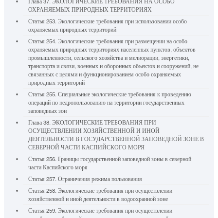
Глава 37. ЭКОЛОГИЧЕСКИЕ ТРЕБОВАНИЯ НА ОСОБО
ОХРАНЯЕМЫХ ПРИРОДНЫХ ТЕРРИТОРИЯХ
Статья 253. Экологические требования при использовании особо
охраняемых природных территорий
Статья 254. Экологические требования при размещении на особо
охраняемых природных территориях населенных пунктов, объектов
промышленности, сельского хозяйства и мелиорации, энергетики,
транспорта и связи, военных и оборонных объектов и сооружений, не
связанных с целями и функционированием особо охраняемых
природных территорий
Статья 255. Специальные экологические требования к проведению
операций по недропользованию на территории государственных
заповедных зон
Глава 38. ЭКОЛОГИЧЕСКИЕ ТРЕБОВАНИЯ ПРИ
ОСУЩЕСТВЛЕНИИ ХОЗЯЙСТВЕННОЙ И ИНОЙ
ДЕЯТЕЛЬНОСТИ В ГОСУДАРСТВЕННОЙ ЗАПОВЕДНОЙ ЗОНЕ В
СЕВЕРНОЙ ЧАСТИ КАСПИЙСКОГО МОРЯ
Статья 256. Границы государственной заповедной зоны в северной
части Каспийского моря
Статья 257. Ограничения режима пользования
Статья 258. Экологические требования при осуществлении
хозяйственной и иной деятельности в водоохранной зоне
Статья 259. Экологические требования при осуществлении