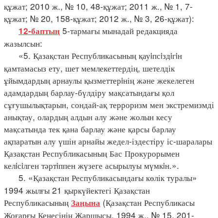
құжат; 2010 ж., № 10, 48-құжат; 2011 ж., № 1, 7-
құжат; № 20, 158-құжат; 2012 ж., № 3, 26-құжат):
5-тармағы мынадай редакцияда
12-баптың
жазылсын:
«5. Қазақстан Республикасының қауiпсiздiгiн
қамтамасыз ету, шет мемлекеттердің, шетелдік
ұйымдардың арнаулы қызметтерiнің және жекелеген
адамдардың барлау-бүлдіру мақсатындағы қол
сұғушылықтарын, сондай-ақ терроризм мен экстремизмді
анықтау, олардың алдын алу және жолын кесу
мақсатында тек қана барлау және қарсы барлау
ақпаратын алу үшін арнайы жедел-іздестіру іс-шаралары
Қазақстан Республикасының Бас Прокурорымен
келiсiлген тәртiппен жүзеге асырылуы мүмкiн.».
5. «Қазақстан Республикасындағы көлік туралы»
1994 жылғы 21 қыркүйектегі Қазақстан
Республикасының
(Қазақстан Республикасы
Заңына
Жоғарғы Кеңесінің Жаршысы, 1994 ж., № 15, 201-