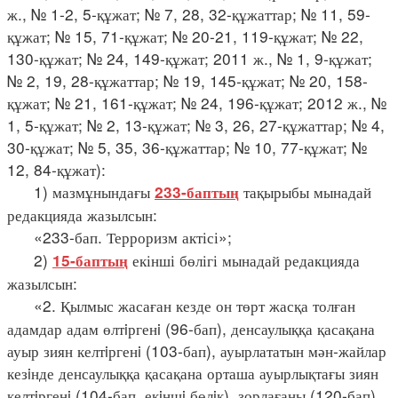
ж., № 1-2, 5-құжат; № 7, 28, 32-құжаттар; № 11, 59-
құжат; № 15, 71-құжат; № 20-21, 119-құжат; № 22,
130-құжат; № 24, 149-құжат; 2011 ж., № 1, 9-құжат;
№ 2, 19, 28-құжаттар; № 19, 145-құжат; № 20, 158-
құжат; № 21, 161-құжат; № 24, 196-құжат; 2012 ж., №
1, 5-құжат; № 2, 13-құжат; № 3, 26, 27-құжаттар; № 4,
30-құжат; № 5, 35, 36-құжаттар; № 10, 77-құжат; №
12, 84-құжат):
1) мазмұнындағы
тақырыбы мынадай
233-баптың
редакцияда жазылсын:
«233-бап. Терроризм актісі»;
2)
екінші бөлігі мынадай редакцияда
15-баптың
жазылсын:
«2. Қылмыс жасаған кезде он төрт жасқа толған
адамдар адам өлтiргенi (96-бап), денсаулыққа қасақана
ауыр зиян келтiргенi (103-бап), ауырлататын мән-жайлар
кезiнде денсаулыққа қасақана орташа ауырлықтағы зиян
келтiргенi (104-бап, екiншi бөлiк), зорлағаны (120-бап),