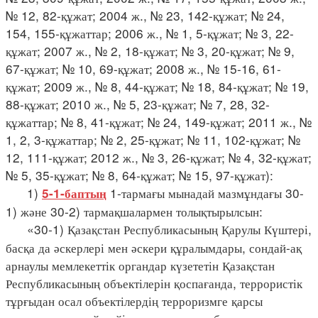
№ 12, 82-құжат; 2004 ж., № 23, 142-құжат; № 24,
154, 155-құжаттар; 2006 ж., № 1, 5-құжат; № 3, 22-
құжат; 2007 ж., № 2, 18-құжат; № 3, 20-құжат; № 9,
67-құжат; № 10, 69-құжат; 2008 ж., № 15-16, 61-
құжат; 2009 ж., № 8, 44-құжат; № 18, 84-құжат; № 19,
88-құжат; 2010 ж., № 5, 23-құжат; № 7, 28, 32-
құжаттар; № 8, 41-құжат; № 24, 149-құжат; 2011 ж., №
1, 2, 3-құжаттар; № 2, 25-құжат; № 11, 102-құжат; №
12, 111-құжат; 2012 ж., № 3, 26-құжат; № 4, 32-құжат;
№ 5, 35-құжат; № 8, 64-құжат; № 15, 97-құжат):
1)
1-тармағы мынадай мазмұндағы 30-
5-1-баптың
1) және 30-2) тармақшалармен толықтырылсын:
«30-1) Қазақстан Республикасының Қарулы Күштері,
басқа да әскерлері мен әскери құралымдары, сондай-ақ
арнаулы мемлекеттік органдар күзететін Қазақстан
Республикасының объектілерін қоспағанда, террористік
тұрғыдан осал объектілердің терроризмге қарсы