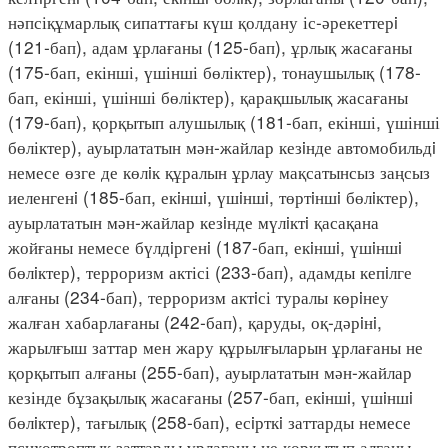
нәпсіқұмарлық сипаттағы күш қолдану іс-әрекеттерi
(121-бап), адам ұрлағаны (125-бап), ұрлық жасағаны
(175-бап, екінші, үшінші бөліктер), тонаушылық (178-
бап, екінші, үшінші бөліктер), қарақшылық жасағаны
(179-бап), қорқытып алушылық (181-бап, екінші, үшінші
бөліктер), ауырлататын мән-жайлар кезiнде автомобильдi
немесе өзге де көлiк құралын ұрлау мақсатынсыз заңсыз
иеленгенi (185-бап, екiншi, үшiншi, төртiншi бөлiктер),
ауырлататын мән-жайлар кезiнде мүлiктi қасақана
жойғаны немесе бүлдiргенi (187-бап, екiншi, үшiншi
бөлiктер), терроризм актісі (233-бап), адамды кепiлге
алғаны (234-бап), терроризм актiсі туралы көрiнеу
жалған хабарлағаны (242-бап), қаруды, оқ-дәрiнi,
жарылғыш заттар мен жару құрылғыларын ұрлағаны не
қорқытып алғаны (255-бап), ауырлататын мән-жайлар
кезінде бұзақылық жасағаны (257-бап, екiншi, үшiншi
бөлiктер), тағылық (258-бап), есiрткi заттарды немесе
психотроптық заттарды ұрлағаны не қорқытып алғаны