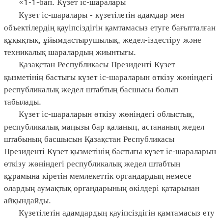
«1-1-бап. Күзет іс-шаралары
Күзет іс-шаралары - күзетілетін адамдар мен
объектілердің қауіпсіздігін қамтамасыз етуге бағытталған
құқықтық, ұйымдастырушылық, жедел-іздестіру және
техникалық шаралардың жиынтығы.
Қазақстан Республикасы Президенті Күзет
қызметінің бастығы күзет іс-шараларын өткізу жөніндегі
республикалық жедел штабтың басшысы болып
табылады.
Күзет іс-шараларын өткізу жөніндегі облыстық,
республикалық маңызы бар қаланың, астананың жедел
штабының басшысын Қазақстан Республикасы
Президенті Күзет қызметінің бастығы күзет іс-шараларын
өткізу жөніндегі республикалық жедел штабтың
құрамына кіретін мемлекеттік органдардың немесе
олардың аумақтық органдарының өкілдері қатарынан
айқындайды.
Күзетілетін адамдардың қауіпсіздігін қамтамасыз ету