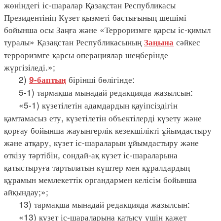
жөніндегі іс-шаралар Қазақстан Республикасы
Президентінің Күзет қызметі бастығының шешімі
бойынша осы Заңға және «Терроризмге қарсы іс-қимыл
туралы» Қазақстан Республикасының
сәйкес
Заңына
терроризмге қарсы операциялар шеңберінде
жүргізіледі.»;
2)
бірінші бөлігінде:
9-баптың
5-1) тармақша мынадай редакцияда жазылсын:
«5-1) күзетілетін адамдардың қауіпсіздігін
қамтамасыз ету, күзетілетін объектілерді күзету және
қорғау бойынша жауынгерлік кезекшілікті ұйымдастыру
және атқару, күзет іс-шараларын ұйымдастыру және
өткізу тәртібін, сондай-ақ күзет іс-шараларына
қатыстыруға тартылатын күштер мен құралдардың
құрамын мемлекеттік органдармен келісім бойынша
айқындау;»;
13) тармақша мынадай редакцияда жазылсын:
«13) күзет іс-шараларына қатысу үшін қажет