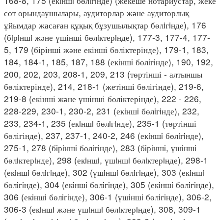
168-8, 175 (екiншi бөлiгiнде) (жекеше нотариустар, жеке
сот орындаушылары, аудиторлар және аудиторлық
ұйымдар жасаған құқық бұзушылықтар бөлiгiнде), 176
(бiрiншi және үшінші бөлiктерiнде), 177-3, 177-4, 177-
5, 179 (бірінші және екінші бөліктерінде), 179-1, 183,
184, 184-1, 185, 187, 188 (екiншi бөлiгiнде), 190, 192,
200, 202, 203, 208-1, 209, 213 (төртінші - алтыншы
бөліктерінде), 214, 218-1 (жетінші бөлігінде), 219-6,
219-8 (екінші және үшінші бөліктерінде), 222 - 226,
228-229, 230-1, 230-2, 231 (екiншi бөлiгiнде), 232,
233, 234-1, 235 (екiншi бөлiгiнде), 235-1 (төртінші
бөлігінде), 237, 237-1, 240-2, 246 (екiншi бөлiгiнде),
275-1, 278 (бiрiншi бөлiгiнде), 283 (бiрiншi, үшiншi
бөлiктерiнде), 298 (екiншi, үшiншi бөлiктерiнде), 298-1
(екiншi бөлiгiнде), 302 (үшiншi бөлiгiнде), 303 (екiншi
бөлiгiнде), 304 (екiншi бөлiгiнде), 305 (екiншi бөлiгiнде),
306 (екiншi бөлiгiнде), 306-1 (үшiншi бөлiгiнде), 306-2,
306-3 (екiншi және үшiншi бөлiктерiнде), 308, 309-1