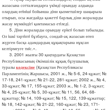
жазасына сотталғандарға үкiмдi орындау алдында
олардың өтiнiшi бойынша дiни қызметшiлер шақырыла
отырып, осы жағдайда қажеттi барлық діни жораларды
жасау мүмкiндiгi қамтамасыз етiледi.
5. Дiни жораларды орындау ерiктi болып табылады.
Ол iшкi тәртiптi бұзбауға, сондай-ақ жазасын өтеп
жүрген басқа адамдардың құқықтарына нұқсан
келтірмеуге тиiс.».
3. 2001 жылғы 30 қаңтардағы Қазақстан
Республикасының Әкімшілік құқық бұзушылық
туралы
(Қазақстан Республикасы
кодексіне
Парламентінің Жаршысы, 2001 ж., № 5-6, 24-құжат; №
17-18, 241-құжат; № 21-22, 281-құжат; 2002 ж., № 4,
33-құжат; № 17, 155-құжат; 2003 ж., № 1-2, 3-құжат;
№ 4, 25-құжат; № 5, 30-құжат; № 11, 56, 64, 68-
құжаттар; № 14, 109-құжат; № 15, 122, 139-құжаттар;
№ 18, 142-құжат; № 21-22, 160-құжат; № 23, 171-