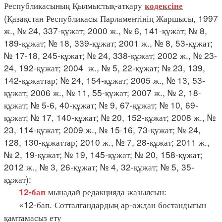
Республикасының Қылмыстық-атқару
кодексіне
(Қазақстан Республикасы Парламентінің Жаршысы, 1997
ж., № 24, 337-құжат; 2000 ж., № 6, 141-құжат; № 8,
189-құжат; № 18, 339-құжат; 2001 ж., № 8, 53-құжат;
№ 17-18, 245-құжат; № 24, 338-құжат; 2002 ж., № 23-
24, 192-құжат; 2004 ж., № 5, 22-құжат; № 23, 139,
142-құжаттар; № 24, 154-құжат; 2005 ж., № 13, 53-
құжат; 2006 ж., № 11, 55-құжат; 2007 ж., № 2, 18-
құжат; № 5-6, 40-құжат; № 9, 67-құжат; № 10, 69-
құжат; № 17, 140-құжат; № 20, 152-құжат; 2008 ж., №
23, 114-құжат; 2009 ж., № 15-16, 73-құжат; № 24,
128, 130-құжаттар; 2010 ж., № 7, 28-құжат; 2011 ж.,
№ 2, 19-құжат; № 19, 145-құжат; № 20, 158-құжат;
2012 ж., № 3, 26-құжат; № 4, 32-құжат; № 5, 35-
құжат):
мынадай редакцияда жазылсын:
12-бап
«12-бап. Сотталғандардың ар-ождан бостандығын
қамтамасыз ету