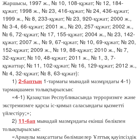
Жаршысы, 1997 ж., № 10, 108-құжат; № 12, 184-
құжат; 1998 ж., № 23, 416-құжат; № 24, 436-құжат;
1999 ж., № 8, 233-құжат; № 23, 920-құжат; 2000 ж.,
№ 3-4, 66-құжат; 2001 ж., № 20, 257-құжат; 2002 ж.,
№ 6, 72-құжат; № 17, 155-құжат; 2004 ж., № 23, 142-
құжат; 2007 ж., № 9, 67-құжат; № 10, 69-құжат; № 20,
152-құжат; 2009 ж., № 19, 88-құжат; 2010 ж., № 7,
32-құжат; № 10, 48-құжат; 2011 ж., № 1, 3, 7-
құжаттар; № 11, 102-құжат; № 16, 129-құжат; 2012 ж.,
№ 4, 32-құжат; № 8, 63-құжат):
1)
1-тармағы мынадай мазмұндағы 4-1)
2-баптың
тармақшамен толықтырылсын:
«4-1) Қазақстан Республикасында терроризмге және
экстремизмге қарсы іс-қимыл саласындағы қызметті
үйлестіру;»;
2)
мынадай мазмұндағы екінші бөлікпен
11-бап
толықтырылсын:
«Арнаулы мақсаттағы бөлімшелер Ұлттық қауіпсіздік