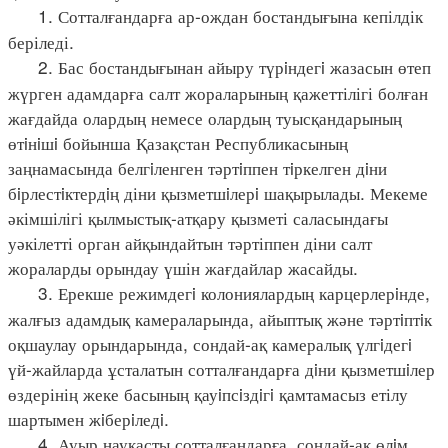
1. Сотталғандарға ар-ождан бостандығына кепілдік
беріледі.
2. Бас бостандығынан айыру түрiндегi жазасын өтеп
жүрген адамдарға салт жораларының қажеттілігі болған
жағдайда олардың немесе олардың туысқандарының
өтiнiшi бойынша Қазақстан Республикасының
заңнамасында белгiленген тәртiппен тiркелген дiни
бiрлестiктердiң діни қызметшiлерi шақырылады. Мекеме
әкімшілігі қылмыстық-атқару қызметі саласындағы
уәкілетті орган айқындайтын тәртіппен діни салт
жораларды орындау үшін жағдайлар жасайды.
3. Ерекше режимдегi колониялардың карцерлерiнде,
жалғыз адамдық камераларында, айыптық және тәртiптiк
оқшаулау орындарында, сондай-ақ камералық үлгiдегi
үй-жайларда ұсталатын сотталғандарға дiни қызметшiлер
өздерінің жеке басының қауiпсiздiгi қамтамасыз етілу
шартымен жiберiледi.
4. Ауыр науқасты сотталғандарға, сондай-ақ өлiм