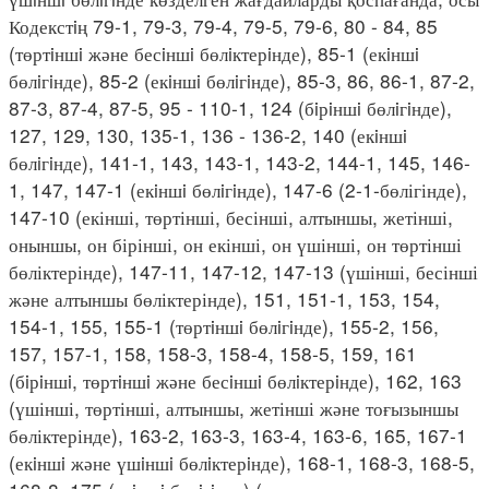
Кодекстiң 79-1, 79-3, 79-4, 79-5, 79-6, 80 - 84, 85
(төртiншi және бесiншi бөлiктерiнде), 85-1 (екiншi
бөлiгiнде), 85-2 (екiншi бөлiгiнде), 85-3, 86, 86-1, 87-2,
87-3, 87-4, 87-5, 95 - 110-1, 124 (бiрiншi бөлiгiнде),
127, 129, 130, 135-1, 136 - 136-2, 140 (екiншi
бөлiгiнде), 141-1, 143, 143-1, 143-2, 144-1, 145, 146-
1, 147, 147-1 (екiншi бөлiгiнде), 147-6 (2-1-бөлігінде),
147-10 (екінші, төртінші, бесінші, алтыншы, жетінші,
оныншы, он бірінші, он екінші, он үшінші, он төртінші
бөліктерінде), 147-11, 147-12, 147-13 (үшінші, бесінші
және алтыншы бөліктерінде), 151, 151-1, 153, 154,
154-1, 155, 155-1 (төртiншi бөлiгiнде), 155-2, 156,
157, 157-1, 158, 158-3, 158-4, 158-5, 159, 161
(бiрiншi, төртiншi және бесiншi бөлiктерiнде), 162, 163
(үшінші, төртінші, алтыншы, жетінші және тоғызыншы
бөліктерінде), 163-2, 163-3, 163-4, 163-6, 165, 167-1
(екiншi және үшiншi бөлiктерiнде), 168-1, 168-3, 168-5,