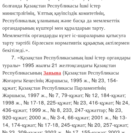
болғанда Қазақстан Республикасы Iшкi iстер
министрлiгiнiң, Ұлттық қауiпсiздiк комитетiнiң,
Республикалық ұланының және басқа да мемлекеттік
органдарының күштерi мен құралдарын тарту.
Мемлекеттік органдарды күзет іс-шараларына қатысуға
тарту тәртібі бірлескен нормативтік құқықтық актілермен
бекітіледі.».
7. «Қазақстан Республикасының iшкi iстер органдары
туралы» 1995 жылғы 21 желтоқсандағы Қазақстан
Республикасының
(Қазақстан Республикасы
Заңына
Жоғарғы Кеңесiнiң Жаршысы, 1995 ж., № 23, 154-
құжат; Қазақстан Республикасы Парламентiнiң
Жаршысы, 1997 ж., № 7, 79-құжат; № 12, 184-құжат;
1998 ж., № 17-18, 225-құжат; № 23, 416-құжат; № 24,
436-құжат; 1999 ж., № 8, 233, 247-құжаттар; № 23,
920-құжат; 2000 ж., № 3-4, 66-құжат; 2001 ж., № 13-
14, 174-құжат; № 17-18, 245-құжат; № 20, 257-құжат;
№ 23, 309-құжат; 2002 ж., № 17, 155-құжат; 2003 ж.,