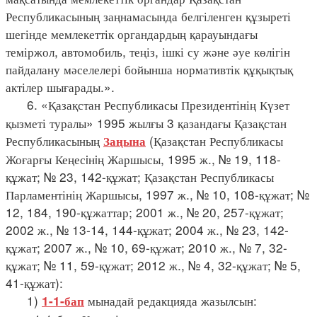
Республикасының заңнамасында белгіленген құзыреті
шегінде мемлекеттік органдардың қарауындағы
теміржол, автомобиль, теңіз, ішкі су және әуе көлігін
пайдалану мәселелері бойынша нормативтік құқықтық
актілер шығарады.».
6. «Қазақстан Республикасы Президентінің Күзет
қызметі туралы» 1995 жылғы 3 қазандағы Қазақстан
Республикасының
(Қазақстан Республикасы
Заңына
Жоғарғы Кеңесiнiң Жаршысы, 1995 ж., № 19, 118-
құжат; № 23, 142-құжат; Қазақстан Республикасы
Парламентінің Жаршысы, 1997 ж., № 10, 108-құжат; №
12, 184, 190-құжаттар; 2001 ж., № 20, 257-құжат;
2002 ж., № 13-14, 144-құжат; 2004 ж., № 23, 142-
құжат; 2007 ж., № 10, 69-құжат; 2010 ж., № 7, 32-
құжат; № 11, 59-құжат; 2012 ж., № 4, 32-құжат; № 5,
41-құжат):
1)
мынадай редакцияда жазылсын:
1-1-бап