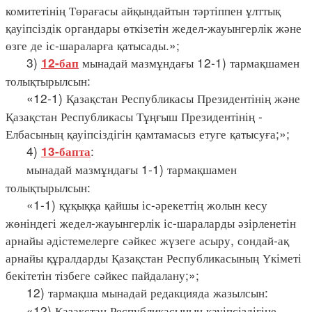
комитетінің Төрағасы айқындайтын тәртіппен ұлттық
қауіпсіздік органдары өткізетін жедел-жауынгерлік және
өзге де іс-шараларға қатысады.»;
3)
мынадай мазмұндағы 12-1) тармақшамен
12-бап
толықтырылсын:
«12-1) Қазақстан Республикасы Президентінің және
Қазақстан Республикасы Тұңғыш Президентінің -
Елбасының қауіпсіздігін қамтамасыз етуге қатысуға;»;
4)
:
13-бапта
мынадай мазмұндағы 1-1) тармақшамен
толықтырылсын:
«1-1) құқыққа қайшы іс-әрекеттің жолын кесу
жөніндегі жедел-жауынгерлік іс-шараларды әзірленетін
арнайы әдістемелерге сәйкес жүзеге асыру, сондай-ақ
арнайы құралдарды Қазақстан Республикасының Үкіметі
бекітетін тізбеге сәйкес пайдалану;»;
12) тармақша мынадай редакцияда жазылсын:
«12) Қазақстан Республикасының қауіпсіздігіне