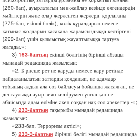
(260-бап), ауырлататын мән-жайлар кезiнде өлгендердің
мәйіттерін және олар жерленген жерлердi қорлағаны
(275-бап, екiншi бөлiк), көлiк құралдарын немесе
қатынас жолдарын қасақана жарамсыздыққа келтіргені
(299-бап) үшiн қылмыстық жауаптылыққа тартуға
жатады.»;
3)
екінші бөлігінің бірінші абзацы
163-баптың
мынадай редакцияда жазылсын:
«2. Бiрнеше рет не қаруды немесе қару ретінде
пайдаланылатын заттарды қолданып, не адамдар
тобының алдын ала сөз байласуы бойынша жасалған, не
денсаулыққа ауыр зиян келтiрумен ұштасқан не
абайсызда адам өлiмiне әкеп соққан нақ сол әрекеттер -»;
4)
тақырыбы мынадай редакцияда
233-баптың
жазылсын:
«233-бап. Терроризм актісі»;
5)
бірінші бөлігі мынадай редакцияда
233-3-баптың