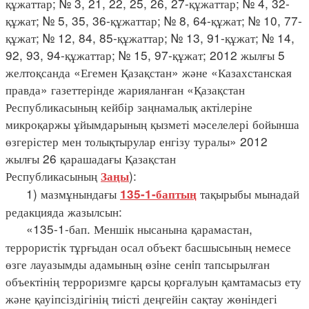
құжаттар; № 3, 21, 22, 25, 26, 27-құжаттар; № 4, 32-
құжат; № 5, 35, 36-құжаттар; № 8, 64-құжат; № 10, 77-
құжат; № 12, 84, 85-құжаттар; № 13, 91-құжат; № 14,
92, 93, 94-құжаттар; № 15, 97-құжат; 2012 жылғы 5
желтоқсанда «Егемен Қазақстан» және «Казахстанская
правда» газеттерінде жарияланған «Қазақстан
Республикасының кейбір заңнамалық актілеріне
микроқаржы ұйымдарының қызметі мәселелері бойынша
өзгерістер мен толықтырулар енгізу туралы» 2012
жылғы 26 қарашадағы Қазақстан
Республикасының
):
Заңы
1) мазмұнындағы
тақырыбы мынадай
135-1-баптың
редакцияда жазылсын:
«135-1-бап. Меншік нысанына қарамастан,
террористік тұрғыдан осал объект басшысының немесе
өзге лауазымды адамының өзiне сенiп тапсырылған
объектінің терроризмге қарсы қорғалуын қамтамасыз ету
және қауіпсіздігінің тиісті деңгейін сақтау жөніндегі