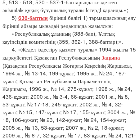
5, 513 - 518, 520 - 537-1-баптарында көзделген
әкiмшiлiк құқық бұзушылық туралы iстердi қарайды.»;
5)
бірінші бөлігі 1) тармақшасының елу
636-баптың
бірінші абзацы мынадай редакцияда жазылсын:
«Республикалық ұланның (388-бап), Ұлттық
қауіпсіздік комитетінің (355, 362-1, 388-баптар);».
4. «Жедел-iздестiру қызметi туралы» 1994 жылғы 15
қыркүйектегі Қазақстан Республикасының
Заңына
(Қазақстан Республикасы Жоғарғы Кеңесiнiң Жаршысы,
1994 ж., № 13-14, 199-құжат; 1995 ж., № 24, 167-
құжат; Қазақстан Республикасы Парламентiнiң
Жаршысы, 1996 ж., № 14, 275-құжат; 1998 ж., № 24,
436-құжат; 2000 ж., № 3-4, 66-құжат; 2001 ж., № 8,
53-құжат; № 17-18, 245-құжат; 2002 ж., № 4, 32-
құжат; № 15, 147-құжат; № 17, 155-құжат; 2004 ж., №
18, 106-құжат; № 23, 142-құжат; № 24, 154-құжат;
2005 ж., № 13, 53-құжат; 2007 ж., № 2, 18-құжат;
2009 ж., № 6-7, 32-құжат; № 17, 83-құжат; № 24, 121-