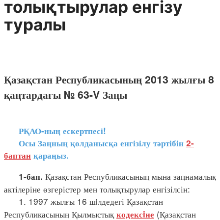
толықтырулар енгізу
туралы
Қазақстан Республикасының 2013 жылғы 8
қаңтардағы № 63-V Заңы
РҚАО-ның ескертпесі!
Осы Заңның қолданысқа енгізілу тәртібін
2-
баптан
қараңыз.
Қазақстан Республикасының мына заңнамалық
1-бап.
актілеріне өзгерістер мен толықтырулар енгізілсін:
1. 1997 жылғы 16 шiлдедегі Қазақстан
Республикасының Қылмыстық
(Қазақстан
кодексiне