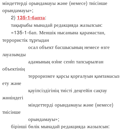
міндеттерді орындамауы және (немесе) тиісінше
орындамауы»;
2)
:
135-1-бапта
тақырыбы мынадай редакцияда жазылсын:
«135-1-бап. Меншік нысанына қарамастан,
террористік тұрғыдан
осал объект басшысының немесе өзге
лауазымды
адамының өзiне сенiп тапсырылған
объектінің
терроризмге қарсы қорғалуын қамтамасыз
ету және
қауіпсіздігінің тиісті деңгейін сақтау
жөніндегі
міндеттерді орындамауы және (немесе)
тиісінше
орындамауы»;
бірінші бөлік мынадай редакцияда жазылсын: