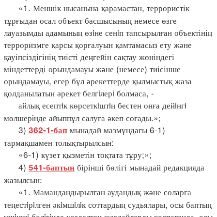
«1. Меншік нысанына қарамастан, террористік
тұрғыдан осал объект басшысының немесе өзге
лауазымды адамының өзiне сенiп тапсырылған объектінің
терроризмге қарсы қорғалуын қамтамасыз ету және
қауіпсіздігінің тиісті деңгейін сақтау жөніндегі
міндеттерді орындамауы және (немесе) тиісінше
орындамауы, егер бұл әрекеттерде қылмыстық жаза
қолданылатын әрекет белгiлерi болмаса, -
айлық есептiк көрсеткiштiң бестен онға дейiнгi
мөлшерiнде айыппұл салуға әкеп соғады.»;
3)
мынадай мазмұндағы 6-1)
362-1-бап
тармақшамен толықтырылсын:
«6-1) күзет қызметін тоқтата тұру;»;
4)
бірінші бөлігі мынадай редакцияда
541-баптың
жазылсын:
«1. Мамандандырылған аудандық және соларға
теңестiрiлген әкiмшiлiк соттардың судьялары, осы баптың
үшiншi бөлiгiнде көзделген жағдайларды қоспағанда, осы