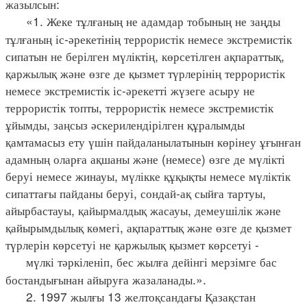
жазылсын:
«1. Жеке тұлғаның не адамдар тобының не заңды
тұлғаның іс-әрекетінің террористік немесе экстремистік
сипатын не берілген мүліктің, көрсетілген ақпараттық,
қаржылық және өзге де қызмет түрлерінің террористік
немесе экстремистік іс-әрекетті жүзеге асыру не
террористік топты, террористік немесе экстремистік
ұйымды, заңсыз әскерилендірілген құралымды
қамтамасыз ету үшін пайдаланылатынын көрінеу ұғынған
адамның оларға ақшаны және (немесе) өзге де мүлікті
беруі немесе жинауы, мүлікке құқықты немесе мүліктік
сипаттағы пайданы беруі, сондай-ақ сыйға тартуы,
айырбастауы, қайырмалдық жасауы, демеушілік және
қайырымдылық көмегі, ақпараттық және өзге де қызмет
түрлерін көрсетуі не қаржылық қызмет көрсетуі -
мүлкі тәркіленіп, бес жылға дейінгі мерзімге бас
бостандығынан айыруға жазаланады.».
2. 1997 жылғы 13 желтоқсандағы Қазақстан