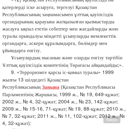
қатерлерді іске асыруға, тергелуі Қазақстан
Республикасының заңнамасымен ұлттық қауіпсіздік
органдарының қарауына жатқызылған қылмыстарды
жасауға ықпал ететін себептер мен жағдайларды жою
туралы орындалуы міндетті ұсынуларды мемлекеттік
органдарға, әскери құралымдарға, бөлімдер мен
ұйымдарға енгізу.
Ұсынулардың нысанын және оларды енгізу тәртібін
Ұлттық қауіпсіздік комитетінің Төрағасы айқындайды;».
9. «Терроризмге қарсы іс-қимыл туралы» 1999
жылғы 13 шілдедегі Қазақстан
Республикасының
(Қазақстан Республикасы
Заңына
Парламентінің Жаршысы, 1999 ж., № 19, 649-құжат;
2002 ж., № 4, 32-құжат; 2004 ж., № 23, 142-құжат;
2009 ж., № 15-16, 71-құжат; № 19, 88-құжат; 2010 ж.,
№ 7, 32-құжат; 2011 ж., № 11, 102-құжат; 2012 ж., №
Вверх
4, 32-құжат):