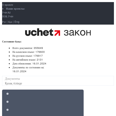
О проекте
Наши проекты:
Учёт.kz
ПОБ.Учёт
Рус
|
Қаз
|
Eng
Состояние базы:
Всего документов:
355649
На казахском языке:
176600
На русском языке:
176917
На английском языке:
2131
Дата обновления:
16.01.2024
Документы по состоянию на:
16.01.2024
Документы
Қазақ тілінде