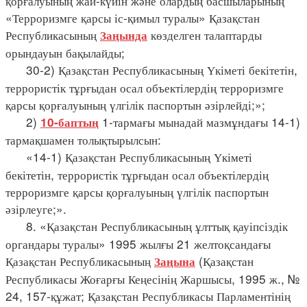
қорғалуының жай-күйін және олардың басшыларының
«Терроризмге қарсы іс-қимыл туралы» Қазақстан
Республикасының
көзделген талаптарды
Заңында
орындауын бақылайды;
30-2) Қазақстан Республикасының Үкіметі бекітетін,
террористік тұрғыдан осал объектілердің терроризмге
қарсы қорғалуының үлгілік паспортын әзірлейді;»;
2)
1-тармағы мынадай мазмұндағы 14-1)
10-баптың
тармақшамен толықтырылсын:
«14-1) Қазақстан Республикасының Үкіметі
бекітетін, террористік тұрғыдан осал объектілердің
терроризмге қарсы қорғалуының үлгілік паспортын
әзірлеуге;».
8. «Қазақстан Республикасының ұлттық қауіпсіздік
органдары туралы» 1995 жылғы 21 желтоқсандағы
Қазақстан Республикасының
(Қазақстан
Заңына
Республикасы Жоғарғы Кеңесінің Жаршысы, 1995 ж., №
24, 157-құжат; Қазақстан Республикасы Парламентінің