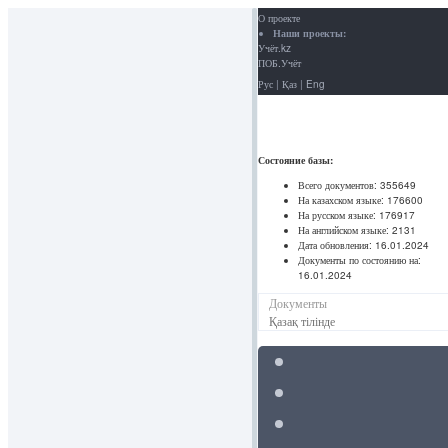
О проекте
Наши проекты:
Учёт.kz
ПОБ.Учёт
Рус
|
Қаз
|
Eng
Состояние базы:
Всего документов:
355649
На казахском языке:
176600
На русском языке:
176917
На английском языке:
2131
Дата обновления:
16.01.2024
Документы по состоянию на:
16.01.2024
Документы
Қазақ тілінде