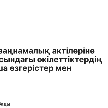
заңнамалық актілеріне
сындағы өкілеттіктердің
а өзгерістер мен
Заңы