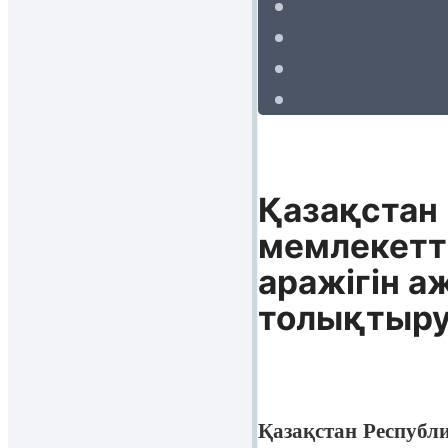
Қазақстан
мемлекетті
аражігін а
толықтыру
Қазақстан Республ