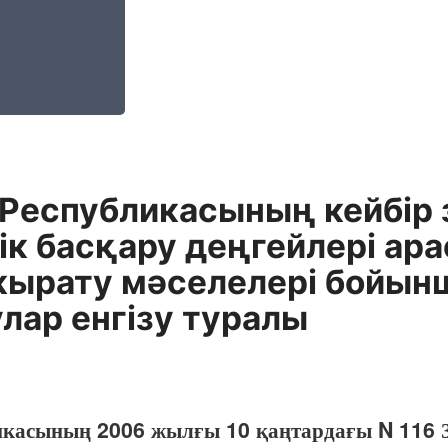
 Республикасының кейбір 
к басқару деңгейлері ара
жырату мәселелері бойынш
лар енгізу туралы
икасының 2006 жылғы 10 қаңтардағы N 116 