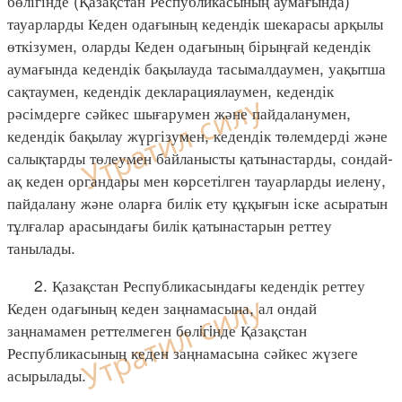
бөлігінде (Қазақстан Республикасының аумағында)
тауарларды Кеден одағының кедендік шекарасы арқылы
өткізумен, оларды Кеден одағының бірыңғай кедендік
аумағында кедендік бақылауда тасымалдаумен, уақытша
сақтаумен, кедендік декларациялаумен, кедендік
рәсімдерге сәйкес шығарумен және пайдаланумен,
кедендік бақылау жүргізумен, кедендік төлемдерді және
салықтарды төлеумен байланысты қатынастарды, сондай-
ақ кеден органдары мен көрсетілген тауарларды иелену,
пайдалану және оларға билік ету құқығын іске асыратын
тұлғалар арасындағы билік қатынастарын реттеу
танылады.
2. Қазақстан Республикасындағы кедендік реттеу
Кеден одағының кеден заңнамасына, ал ондай
заңнамамен реттелмеген бөлiгiнде Қазақстан
Республикасының кеден заңнамасына сәйкес жүзеге
асырылады.