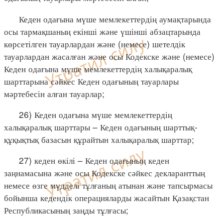
Кеден одағына мүше мемлекеттердің аумақтарында
осы тармақшаның екінші және үшінші абзацтарында
көрсетілген тауарлардан және (немесе) шетелдік
тауарлардан жасалған және осы Кодекске және (немесе)
Кеден одағына мүше мемлекеттердің халықаралық
шарттарына сәйкес Кеден одағының тауарлары
мәртебесін алған тауарлар;
26) Кеден одағына мүше мемлекеттердің
халықаралық шарттары – Кеден одағының шарттық-
құқықтық базасын құрайтын халықаралық шарттар;
27) кеден өкілі – Кеден одағының кеден
заңнамасына және осы Кодекске сәйкес декларанттың
немесе өзге мүдделі тұлғаның атынан және тапсырмасы
бойынша кедендік операцияларды жасайтын Қазақстан
Республикасының заңды тұлғасы;