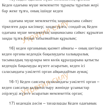
Кеден одағына мүше мемлекетте тұрақты тұратын жері
бар жеке тұлға, оның ішінде кеден
одағына мүше мемлекеттің заңнамасына сәйкес
тіркелген дара кәсіпкер; заңды тұлға, сондай-ақ Кеден
одағына мүше мемлекеттің заңнамасына сәйкес құрылған
заңды тұлға болып табылмайтын құрылым;
16) кеден органының қызмет аймағы – оның шегінде
кеден органы кедендік бақылаудағы халықаралық
тасымалдың тауарлары мен көлік құралдарына қатысты
кедендік бақылауды жүзеге асыратын, кеден ісі
саласындағы уәкілетті орган айқындайтын аумақ;
16-1) Кеден саясаты саласындағы уәкілетті орган –
кеден саясатын қалыптастыру жөнінде ұсыныстар
әзірлеуді жүзеге асыратын мемлекеттік орган;
17) кедендік рәсім – тауарларды Кеден одағының