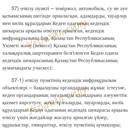
37) өткізу пункті – теміржол, автомобиль, су не әуе
қатынасының шегінде орналасқан, адамдарды, тауарлар
мен көлік құралдарын Кеден одағының кедендік
шекарасы арқылы өткізуге арналған, кедендік
инфрақұрылымы бар, Қазақстан Республикасының
Үкіметі және (немесе) Қазақстан Республикасының
халықаралық шарттарымен белгіленген Кеден одағы
кедендік шекарасының Қазақстан Республикасының
аумағындағы учаскесі;
37-1) өткізу пунктінің кедендік инфрақұрылым
объектілері – бақылаушы органдардың жұмыс істеуіне,
кеден органдарының лауазымды адамдарына әлеуметтік
қызмет көрсетуге, жеке тұлғаларды, тауарларды, көлік
құралдарын Кеден одағының кедендік шекарасы арқылы
өткізу үшін жағдайлар жасауға арналған үйлер,
құрылыстар, ғимараттар, өткізу пунктінің аумақтары;