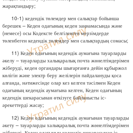
жарақтандыру;
10-1) кедендік төлемдер мен салықтар бойынша
берешек – Кеден одағының кеден заңнамасында және
(немесе) осы Кодексте белгіленген мерзімдерде
төленбеген кедендік төлемдер мен салықтардың сомасы;
11) Кеден одағының кедендік аумағына тауарларды
әкелу – тауарларды халықаралық почта жөнелтімдерімен
жіберуді, кеден органдары шығарғанға дейін құбыржол
көлігін және электр беру желілерін пайдалануды қоса
алғанда, нәтижесінде олар кез келген тәсілмен Кеден
одағының кедендік аумағына келген, Кеден одағының
кедендік шекарасынан өткізуге байланысты іс-
әрекеттерді жасау;
12) Кеден одағының кедендік аумағынан тауарларды
әкету – тауарларды халықаралық почта жөнелтімдерімен
жіберуді, Кеден одағының кедендік шекарасынан іс