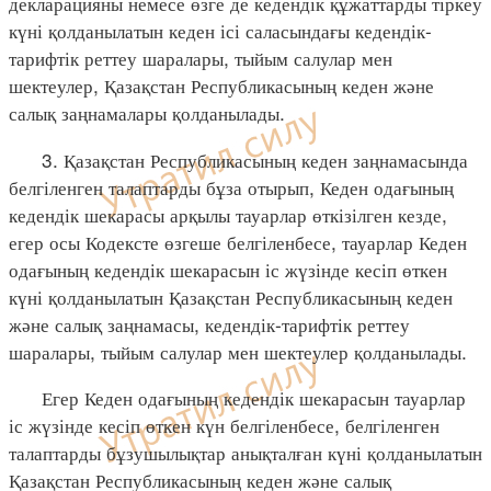
декларацияны немесе өзге де кедендік құжаттарды тіркеу
күні қолданылатын кеден ісі саласындағы кедендік-
тарифтік реттеу шаралары, тыйым салулар мен
шектеулер, Қазақстан Республикасының кеден және
салық заңнамалары қолданылады.
3. Қазақстан Республикасының кеден заңнамасында
белгіленген талаптарды бұза отырып, Кеден одағының
кедендік шекарасы арқылы тауарлар өткізілген кезде,
егер осы Кодексте өзгеше белгіленбесе, тауарлар Кеден
одағының кедендік шекарасын іс жүзінде кесіп өткен
күні қолданылатын Қазақстан Республикасының кеден
және салық заңнамасы, кедендік-тарифтік реттеу
шаралары, тыйым салулар мен шектеулер қолданылады.
Егер Кеден одағының кедендік шекарасын тауарлар
іс жүзінде кесіп өткен күн белгіленбесе, белгіленген
талаптарды бұзушылықтар анықталған күні қолданылатын
Қазақстан Республикасының кеден және салық