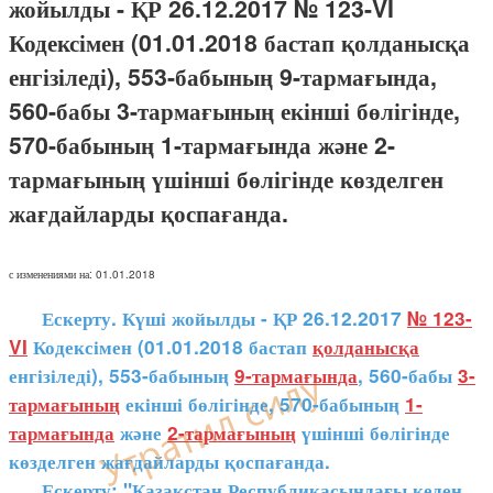
жойылды - ҚР 26.12.2017 № 123-VI
Кодексімен (01.01.2018 бастап қолданысқа
енгізіледі), 553-бабының 9-тармағында,
560-бабы 3-тармағының екінші бөлігінде,
570-бабының 1-тармағында және 2-
тармағының үшінші бөлігінде көзделген
жағдайларды қоспағанда.
с изменениями на: 01.01.2018
Ескерту. Күші жойылды - ҚР 26.12.2017
№ 123-
VI
Кодексімен (01.01.2018 бастап
қолданысқа
енгізіледі), 553-бабының
9-тармағында
, 560-бабы
3-
тармағының
екінші бөлігінде, 570-бабының
1-
тармағында
және
2-тармағының
үшінші бөлігінде
көзделген жағдайларды қоспағанда.
Ескерту: "Қазақстан Республикасындағы кеден