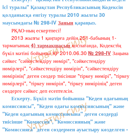
iсi туралы" Қазақстан Республикасының Кодексін
қолданысқа енгізу туралы 2010 жылғы 30
маусымдағы № 298-IV
Заңын
қараңыз.
РҚАО-ның ескертпесі!
2013 жылғы 1 қаңтарға дейін 251-бабының 1-
тармағының
қоспағанда, Кодекстiң
4) тармақшасын
бүкіл мәтіні бойынша ҚР 2010.06.30
Заңына
№ 298-IV
сәйкес "сәйкестендіру нөмірі", "сәйкестендіру
нөмірлері", "сәйкестендіру нөмірін", "сәйкестендіру
нөмірінің" деген сөздер тиісінше "тіркеу нөмірі", "тіркеу
нөмірлері", "тіркеу нөмірін", "тіркеу нөмірінің" деген
сөздерге сәйкес деп есептелсін.
Ескерту. Бүкіл мәтін бойынша "Кеден одағының
комиссиясы", "Кеден одағы комиссиясының" және
"Кеден одағының комиссиясына" деген сөздерді
тиісінше "Комиссия", "Комиссияның" және
"Комиссияға" деген сөздермен ауыстыру көзделген -