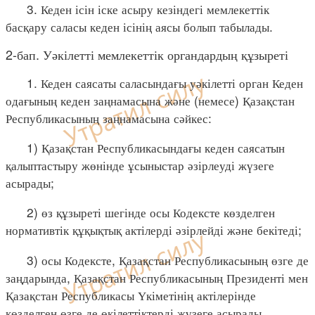
3. Кеден ісін іске асыру кезіндегі мемлекеттік
басқару саласы кеден ісінің аясы болып табылады.
2-бап. Уәкілетті мемлекеттік органдардың құзыреті
1. Кеден саясаты саласындағы уәкілетті орган Кеден
одағының кеден заңнамасына және (немесе) Қазақстан
Республикасының заңнамасына сәйкес:
1) Қазақстан Республикасындағы кеден саясатын
қалыптастыру жөнінде ұсыныстар әзірлеуді жүзеге
асырады;
2) өз құзыреті шегінде осы Кодексте көзделген
нормативтік құқықтық актілерді әзірлейді және бекітеді;
3) осы Кодексте, Қазақстан Республикасының өзге де
заңдарында, Қазақстан Республикасының Президенті мен
Қазақстан Республикасы Үкіметінің актілерінде
көзделген өзге де өкілеттіктерді жүзеге асырады.