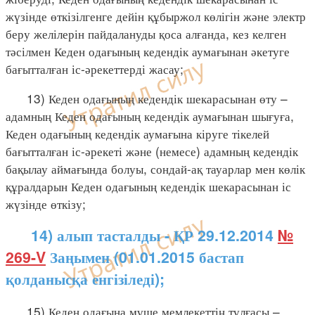
жүзінде өткізілгенге дейін құбыржол көлігін және электр
беру желілерін пайдалануды қоса алғанда, кез келген
тәсілмен Кеден одағының кедендік аумағынан әкетуге
бағытталған іс-әрекеттерді жасау;
13) Кеден одағының кедендік шекарасынан өту –
адамның Кеден одағының кедендік аумағынан шығуға,
Кеден одағының кедендік аумағына кіруге тікелей
бағытталған іс-әрекеті және (немесе) адамның кедендік
бақылау аймағында болуы, сондай-ақ тауарлар мен көлік
құралдарын Кеден одағының кедендік шекарасынан іс
жүзінде өткізу;
14) алып тасталды - ҚР 29.12.2014
№
269-V
Заңымен (01.01.2015 бастап
қолданысқа енгізіледі);
15) Кеден одағына мүше мемлекеттің тұлғасы –