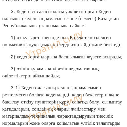
2. Кеден ісі саласындағы уәкілетті орган Кеден
одағының кеден заңнамасына және (немесе) Қазақстан
Республикасының заңнамасына сәйкес:
1) өз құзыреті шегінде осы Кодексте көзделген
нормативтік құқықтық актілерді әзірлейді және бекітеді;
2) кеден органдарына басшылықты жүзеге асырады;
3) өзінің құрамына кіретін ведомствоның
өкілеттіктерін айқындайды;
3-1) Кеден одағының кеден заңнамасымен
реттелмеген бөлікте кедендерді, кеден бекеттерін және
бақылау-өткізу пункттерін құру, санатқа бөлу, сыныптау
қағидаларын, сондай-ақ оларды жайластыру мен
материалдық-техникалық жарақтандырудың тиесілік
нормаларын және оларға қойылатын үлгілік талаптарды