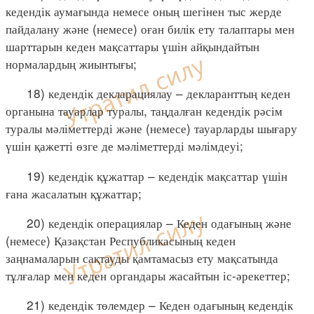
кедендік аумағында немесе оның шегінен тыс жерде
пайдалану және (немесе) оған билік ету талаптары мен
шарттарын кеден мақсаттары үшін айқындайтын
нормалардың жиынтығы;
18) кедендік декларациялау – декларанттың кеден
органына тауарлар туралы, таңдалған кедендік рәсім
туралы мәліметтерді және (немесе) тауарларды шығару
үшін қажетті өзге де мәліметтерді мәлімдеуі;
19) кедендік құжаттар – кедендік мақсаттар үшін
ғана жасалатын құжаттар;
20) кедендік операциялар – Кеден одағының және
(немесе) Қазақстан Республикасының кеден
заңнамаларын сақтауды қамтамасыз ету мақсатында
тұлғалар мен кеден органдары жасайтын іс-әрекеттер;
21) кедендік төлемдер – Кеден одағының кедендік