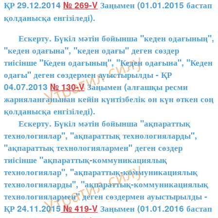
ҚР 29.12.2014
№ 269-V
Заңымен (01.01.2015 бастап
қолданысқа енгізіледі).
Ескерту. Бүкіл мәтін бойынша "кеден одағының",
"кеден одағына", "кеден одағы" деген сөздер
тиісінше "Кеден одағының", "Кеден одағына", "Кеден
одағы" деген сөздермен ауыстырылды - ҚР
04.07.2013
№ 130-V
Заңымен (алғашқы ресми
жарияланғанынан кейін күнтізбелік он күн өткен соң
қолданысқа енгізіледі).
Ескерту. Бүкіл мәтін бойынша "ақпараттық
технологиялар", "ақпараттық технологияларды",
"ақпараттық технологиялармен" деген сөздер
тиісінше "ақпараттық-коммуникациялық
технологиялар", "ақпараттық-коммуникациялық
технологияларды", "ақпараттық-коммуникациялық
технологиялармен" деген сөздермен ауыстырылды -
ҚР 24.11.2015
№ 419-V
Заңымен (01.01.2016 бастап