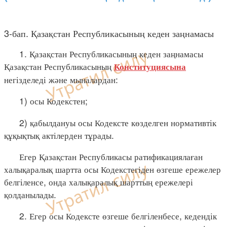
3-бап. Қазақстан Республикасының кеден заңнамасы
1. Қазақстан Республикасының кеден заңнамасы
Қазақстан Республикасының
Конституциясына
негізделеді және мыналардан:
1) осы Кодекстен;
2) қабылдануы осы Кодексте көзделген нормативтік
құқықтық актілерден тұрады.
Егер Қазақстан Республикасы ратификациялаған
халықаралық шартта осы Кодекстегіден өзгеше ережелер
белгіленсе, онда халықаралық шарттың ережелері
қолданылады.
2. Егер осы Кодексте өзгеше белгіленбесе, кедендік