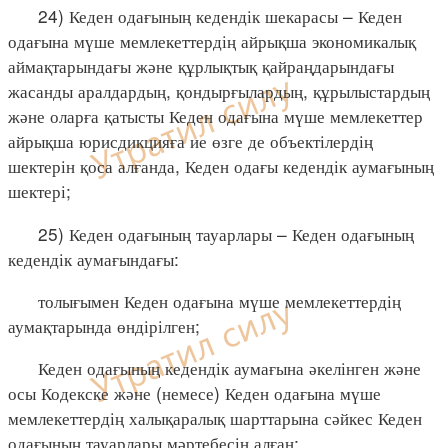
24) Кеден одағының кедендік шекарасы – Кеден
одағына мүше мемлекеттердің айрықша экономикалық
аймақтарындағы және құрлықтық қайраңдарындағы
жасанды аралдардың, қондырғылардың, құрылыстардың
және оларға қатысты Кеден одағына мүше мемлекеттер
айрықша юрисдикцияға ие өзге де объектілердің
шектерін қоса алғанда, Кеден одағы кедендік аумағының
шектері;
25) Кеден одағының тауарлары – Кеден одағының
кедендік аумағындағы:
толығымен Кеден одағына мүше мемлекеттердің
аумақтарында өндірілген;
Кеден одағының кедендік аумағына әкелінген және
осы Кодекске және (немесе) Кеден одағына мүше
мемлекеттердің халықаралық шарттарына сәйкес Кеден
одағының тауарлары мәртебесін алған;