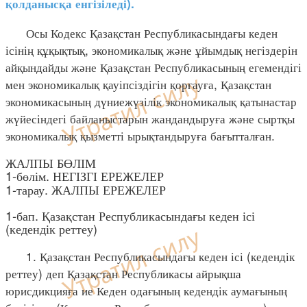
қолданысқа енгізіледі).
Осы Кодекс Қазақстан Республикасындағы кеден
ісінің құқықтық, экономикалық және ұйымдық негіздерін
айқындайды және Қазақстан Республикасының егемендігі
мен экономикалық қауіпсіздігін қорғауға, Қазақстан
экономикасының дүниежүзілік экономикалық қатынастар
жүйесіндегі байланыстарын жандандыруға және сыртқы
экономикалық қызметті ырықтандыруға бағытталған.
ЖАЛПЫ БӨЛІМ
1-бөлім. НЕГІЗГІ ЕРЕЖЕЛЕР
1-тарау. ЖАЛПЫ ЕРЕЖЕЛЕР
1-бап. Қазақстан Республикасындағы кеден ісі
(кедендік реттеу)
1. Қазақстан Республикасындағы кеден ісі (кедендік
реттеу) деп Қазақстан Республикасы айрықша
юрисдикцияға ие Кеден одағының кедендік аумағының