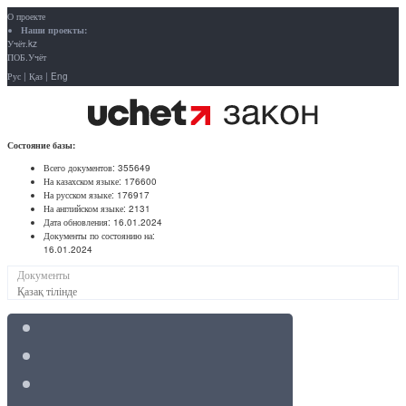
О проекте
Наши проекты:
Учёт.kz
ПОБ.Учёт
Рус
|
Қаз
|
Eng
Состояние базы:
Всего документов:
355649
На казахском языке:
176600
На русском языке:
176917
На английском языке:
2131
Дата обновления:
16.01.2024
Документы по состоянию на:
16.01.2024
Документы
Қазақ тілінде