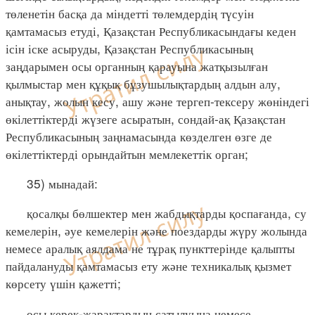
төленетін басқа да міндетті төлемдердің түсуін
қамтамасыз етуді, Қазақстан Республикасындағы кеден
ісін іске асыруды, Қазақстан Республикасының
заңдарымен осы органның қарауына жатқызылған
қылмыстар мен құқық бұзушылықтардың алдын алу,
анықтау, жолын кесу, ашу және тергеп-тексеру жөніндегі
өкілеттіктерді жүзеге асыратын, сондай-ақ Қазақстан
Республикасының заңнамасында көзделген өзге де
өкілеттіктерді орындайтын мемлекеттік орган;
35) мынадай:
қосалқы бөлшектер мен жабдықтарды қоспағанда, су
кемелерін, әуе кемелерін және поездарды жүру жолында
немесе аралық аялдама не тұрақ пункттерінде қалыпты
пайдалануды қамтамасыз ету және техникалық қызмет
көрсету үшін қажетті;
осы керек-жарақтардың сатылуына немесе