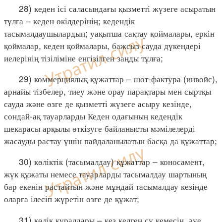
28) кеден ісі саласындағы қызметті жүзеге асыратын
тұлға – кеден өкілдерінің; кедендік
тасымалдаушылардың; уақытша сақтау қоймалары, еркін
қоймалар, кеден қоймалары, бажсыз сауда дүкендері
иелерінің тізіліміне енгізілген заңды тұлға;
29) коммерциялық құжаттар – шот-фактура (инвойс),
арнайы тізбелер, тиеу және орау парақтары мен сыртқы
сауда және өзге де қызметті жүзеге асыру кезінде,
сондай-ақ тауарларды Кеден одағының кедендік
шекарасы арқылы өткізуге байланысты мәмілелерді
жасауды растау үшін пайдаланылатын басқа да құжаттар;
30) көліктік (тасымалдау) құжаттар – коносамент,
жүк құжаты немесе тауарларды тасымалдау шартының
бар екенін растайтын және мұндай тасымалдау кезінде
оларға ілесіп жүретін өзге де құжат;
31) көлік құралдары – кез келген су кемесін, әуе