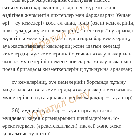
сатылмауына қарамастан, өздігінен жүретін және
өздігінен жүрмейтін лихтерлер мен баржаларды (бұдан
әрі – су кемелері) қоса алғанда, теңіз (өзен) кемелерінің,
ішкі суларда жүзетін кемелердің, "өзен-теңіз" суларында
жүзетін кемелердің, су асты қанаттары бар кемелердің,
ауа жастығындағы кемелердің және шағын көлемді
кемелердің, әуе кемелерінің бортында жолаушылар мен
экипаж мүшелерінің немесе поездарда жолаушылар мен
поезд бригадасы қызметкерлерінің тұтынуына арналған;
су кемелерінің, әуе кемелерінің бортында тұтыну
мақсатынсыз, осы кемелердің жолаушылары мен экипаж
мүшелеріне сатуға арналған керек-жарақтар – тауарлар;
36) мүдделі тұлғалар – тауарларға қатысты
мүдделері кеден органдарының шешімдерімен, іс-
әрекеттерімен (әрекетсіздігімен) тікелей және жеке
қозғалатын тұлғалар;