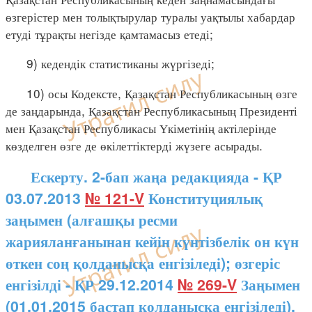
өзгерістер мен толықтырулар туралы уақтылы хабардар
етуді тұрақты негізде қамтамасыз етеді;
9) кедендік статистиканы жүргізеді;
10) осы Кодексте, Қазақстан Республикасының өзге
де заңдарында, Қазақстан Республикасының Президенті
мен Қазақстан Республикасы Үкіметінің актілерінде
көзделген өзге де өкілеттіктерді жүзеге асырады.
Ескерту. 2-бап жаңа редакцияда - ҚР
03.07.2013
№ 121-V
Конституциялық
заңымен (алғашқы ресми
жарияланғанынан кейін күнтізбелік он күн
өткен соң қолданысқа енгізіледі); өзгеріс
енгізілді - ҚР 29.12.2014
№ 269-V
Заңымен
(01.01.2015 бастап қолданысқа енгізіледі).