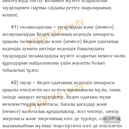
тауарлармен сыртқы сауданы реттеу шараларының
кешені;
41) тасымалдаушы – тауарларды және (немесе)
жолаушыларды Кеден одағының кедендік шекарасы
арқылы тасымалдауды және (немесе) Кеден одағының
кедендік аумағы шегінде кедендік бақылаудағы
тауарларды тасымалдауды жүзеге асыратын немесе көлік
құралдарын пайдаланғаны үшін жауапты болып
табылатын тұлға;
42) тауар – Кеден одағының кедендік шекарасы
арқылы өткізілетін кез келген жылжымалы мүлік, оның
ішінде ақпарат жеткізгіштер, Кеден одағына мүше
мемлекеттердің валютасы, бағалы қағаздар және
(немесе) валюталық құндылықтар, жол чектері, электр
энергиясы және энергияның өзге де түрлері, сондай-ақ
Вверх
жылжымайтын мүлікке теңестірілген өзге де өткізілетін