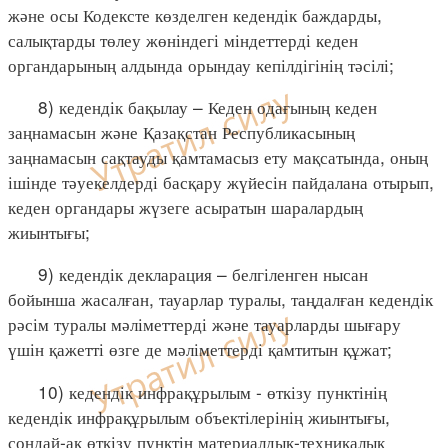
және осы Кодексте көзделген кедендік баждарды,
салықтарды төлеу жөніндегі міндеттерді кеден
органдарының алдында орындау кепілдігінің тәсілі;
8) кедендік бақылау – Кеден одағының кеден
заңнамасын және Қазақстан Республикасының
заңнамасын сақтауды қамтамасыз ету мақсатында, оның
ішінде тәуекелдерді басқару жүйесін пайдалана отырып,
кеден органдары жүзеге асыратын шаралардың
жиынтығы;
9) кедендік декларация – белгіленген нысан
бойынша жасалған, тауарлар туралы, таңдалған кедендік
рәсім туралы мәліметтерді және тауарларды шығару
үшін қажетті өзге де мәліметтерді қамтитын құжат;
10) кедендік инфрақұрылым - өткізу пунктінің
кедендік инфрақұрылым объектілерінің жиынтығы,
сондай-ақ өткізу пунктін материалдық-техникалық