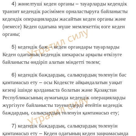
4) жөнелтуші кеден органы – тауарларды кедендік
транзит кедендік рәсімімен орналастыруға байланысты
кедендік операцияларды жасайтын кеден органы және
(немесе) Кеден одағына мүше мемлекеттің өзге кеден
органы;
5) кедендік баж – кеден органдары тауарларды
Кеден одағының кедендік шекарасы арқылы өткізуге
байланысты өндіріп алатын міндетті төлем;
6) кедендік баждардың, салықтардың төленуін бас
қамтамасыз ету – осы Кодексте айқындалатын уақыт
кезеңі ішінде қолданыста болатын және Қазақстан
Республикасының аумағында кедендік операцияларды
жүргізуге байланысты тәуекелдерді өтейтін кедендік
баждардың, салықтардың төленуін қамтамасыз ету;
7) кедендік баждардың, салықтардың төленуін
қамтамасыз ету – Кеден одағының кеден заңнамасында