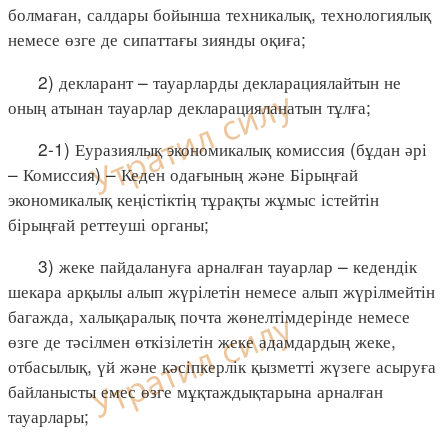
болмаған, салдары бойынша техникалық, технологиялық
немесе өзге де сипаттағы зиянды оқиға;
2) декларант – тауарларды декларациялайтын не
оның атынан тауарлар декларацияланатын тұлға;
2-1) Еуразиялық экономикалық комиссия (бұдан әрі
– Комиссия) – Кеден одағының және Бірыңғай
экономикалық кеңістіктің тұрақты жұмыс істейтін
бірыңғай реттеуші органы;
3) жеке пайдалануға арналған тауарлар – кедендік
шекара арқылы алып жүрілетін немесе алып жүрілмейтін
багажда, халықаралық почта жөнелтімдерінде немесе
өзге де тәсілмен өткізілетін жеке адамдардың жеке,
отбасылық, үй және кәсіпкерлік қызметті жүзеге асыруға
байланысты емес өзге мұқтаждықтарына арналған
тауарлары;