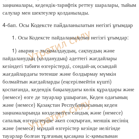
заңнамалары, кедендік-тарифтік реттеу шаралары, тыйым
салулар мен шектеулер қолданылады.
4-бап. Осы Кодексте пайдаланылатын негізгі ұғымдар
1. Осы Кодексте пайдаланылатын негізгі ұғымдар:
1) авария – тасымалдаудың, сақтаудың және
пайдаланудың (қолданудың) әдеттегі жағдайлары
кезіндегі табиғи өзгерістерді, сондай-ақ осындай
жағдайлардағы төтенше және болдырмау мүмкін
болмайтын жағдайларды (еңсерілмейтін күшті)
қоспағанда, кедендік бақылаудағы көлік құралдары және
(немесе) өзге де тауарлар ұшыраған, Кеден одағының
және (немесе) Қазақстан Республикасының кеден
заңнамаларында көзделмеген сандық және (немесе)
сапалық өзгерістеріне әкеп соқтырған, меншік иесінің
және (немесе) мұндай өзгерістер кезінде иелігінде
тауарлар болған тұлғаның қасақана іс-қимылынан