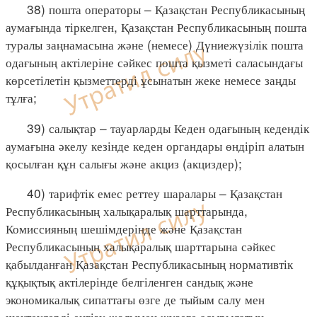
38) пошта операторы – Қазақстан Республикасының
аумағында тіркелген, Қазақстан Республикасының пошта
туралы заңнамасына және (немесе) Дүниежүзілік пошта
одағының актілеріне сәйкес пошта қызметі саласындағы
көрсетілетін қызметтерді ұсынатын жеке немесе заңды
тұлға;
39) салықтар – тауарларды Кеден одағының кедендік
аумағына әкелу кезінде кеден органдары өндіріп алатын
қосылған құн салығы және акциз (акциздер);
40) тарифтік емес реттеу шаралары – Қазақстан
Республикасының халықаралық шарттарында,
Комиссияның шешімдерінде және Қазақстан
Республикасының халықаралық шарттарына сәйкес
қабылданған Қазақстан Республикасының нормативтік
құқықтық актілерінде белгіленген сандық және
экономикалық сипаттағы өзге де тыйым салу мен
шектеулерді енгізу жолымен жүзеге асырылатын