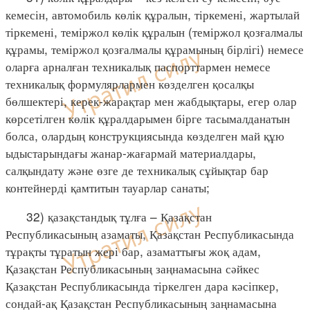
кемесін, автомобиль көлік құралын, тіркемені, жартылай
тіркемені, теміржол көлік құралын (теміржол қозғалмалы
құрамы, теміржол қозғалмалы құрамының бірлігі) немесе
оларға арналған техникалық паспорттармен немесе
техникалық формулярлармен көзделген қосалқы
бөлшектері, керек-жарақтар мен жабдықтары, егер олар
көрсетілген көлік құралдарымен бірге тасымалданатын
болса, олардың конструкциясында көзделген май құю
ыдыстарындағы жанар-жағармай материалдары,
салқындату және өзге де техникалық сұйықтар бар
контейнерді қамтитын тауарлар санаты;
32) қазақстандық тұлға – Қазақстан
Республикасының азаматы, Қазақстан Республикасында
тұрақты тұратын жері бар, азаматтығы жоқ адам,
Қазақстан Республикасының заңнамасына сәйкес
Қазақстан Республикасында тіркелген дара кәсіпкер,
сондай-ақ Қазақстан Республикасының заңнамасына