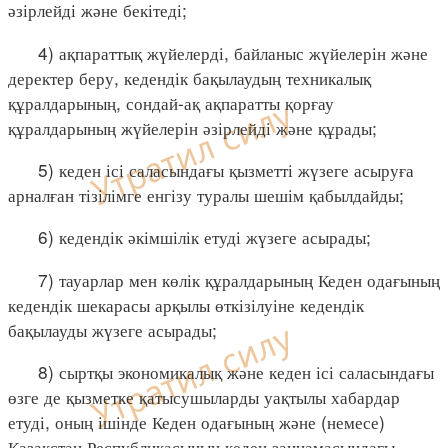
әзірлейді және бекітеді;
4) ақпараттық жүйелерді, байланыс жүйелерін және
деректер беру, кедендік бақылаудың техникалық
құралдарының, сондай-ақ ақпаратты қорғау
құралдарының жүйелерін әзірлейді және құрады;
5) кеден ісі саласындағы қызметті жүзеге асыруға
арналған тізілімге енгізу туралы шешім қабылдайды;
6) кедендік әкімшілік етуді жүзеге асырады;
7) тауарлар мен көлік құралдарының Кеден одағының
кедендік шекарасы арқылы өткізілуіне кедендік
бақылауды жүзеге асырады;
8) сыртқы экономикалық және кеден ісі саласындағы
өзге де қызметке қатысушыларды уақтылы хабардар
етуді, оның ішінде Кеден одағының және (немесе)
Қазақстан Республикасының кеден заңнамасындағы