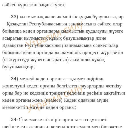
сәйкес құрылған заңды тұлға;
33) қылмыстық және әкімшілік құқық бұзушылықтар
– Қазақстан Республикасының заңнамасына сәйкес олар
бойынша кеден органдары қылмыстық қудалауды жүзеге
асыратын қылмыстық құқық бұзушылықтар және
Қазақстан Республикасының заңнамасына сәйкес олар
бойынша кеден органдары әкімшілік процесс жүргізетін
(іс жүргізуді жүзеге асыратын) әкімшілік құқық
бұзушылықтар;
34) межелі кеден органы – қызмет өңірінде
жөнелтуші кеден органы белгілеген тауарларды жеткізу
орны бар не кедендік транзит кедендік рәсімін аяқтайтын
кеден органы және (немесе) Кеден одағына мүше
мемлекеттің өзге де кеден органы;
34-1) мемлекеттік кіріс органы – өз құзыреті
шегінде салықтардың, кедендік төлемдер мен бюджетке