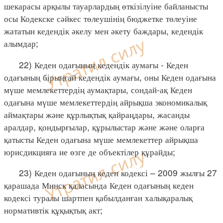
шекарасы арқылы тауарлардың өткізілуіне байланысты
осы Кодекске сәйкес төлеушінің бюджетке төлеуіне
жататын кедендік әкелу мен әкету баждары, кедендік
алымдар;
22) Кеден одағының кедендік аумағы - Кеден
одағының бірыңғай кедендік аумағы, оны Кеден одағына
мүше мемлекеттердің аумақтары, сондай-ақ Кеден
одағына мүше мемлекеттердің айрықша экономикалық
аймақтары және құрлықтық қайраңдары, жасанды
аралдар, қондырғылар, құрылыстар және және оларға
қатысты Кеден одағына мүше мемлекеттер айрықша
юрисдикцияға ие өзге де объектілер құрайды;
23) Кеден одағының кеден кодексі – 2009 жылғы 27
қарашада Минск қаласында Кеден одағының кеден
кодексі туралы шартпен қабылданған халықаралық
нормативтік құқықтық акт;