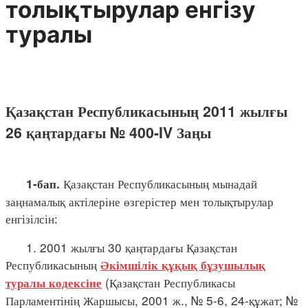
толықтырулар енгізу
туралы
Қазақстан Республикасының 2011 жылғы
26 қаңтардағы № 400-IV Заңы
Қазақстан Республикасының мынадай
1-бап.
заңнамалық актілеріне өзгерістер мен толықтырулар
енгізілсін:
1. 2001 жылғы 30 қаңтардағы Қазақстан
Республикасының
Әкімшілік құқық бұзушылық
(Қазақстан Республикасы
туралы кодексіне
Парламентінің Жаршысы, 2001 ж., № 5-6, 24-құжат; №