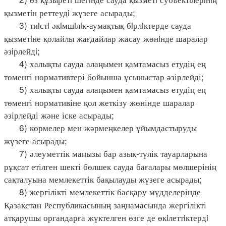
қызметiн реттеудi жүзеге асырады;
3) тиiстi әкiмшiлiк-аумақтық бiрлiктерде сауда
қызметiне қолайлы жағдайлар жасау жөнiнде шаралар
әзiрлейдi;
4) халықты сауда алаңымен қамтамасыз етудің ең
төменгі нормативтері бойынша ұсыныстар әзірлейді;
5) халықты сауда алаңымен қамтамасыз етудің ең
төменгі нормативіне қол жеткізу жөнінде шаралар
әзірлейді және іске асырады;
6) көрмелер мен жәрмеңкелер ұйымдастыруды
жүзеге асырады;
7) әлеуметтік маңызы бар азық-түлік тауарларына
рұқсат етілген шекті бөлшек сауда бағалары мөлшерінің
сақталуына мемлекеттік бақылауды жүзеге асырады;
8) жергілікті мемлекеттік басқару мүдделерінде
Қазақстан Республикасының заңнамасында жергілікті
атқарушы органдарға жүктелген өзге де өкiлеттiктердi