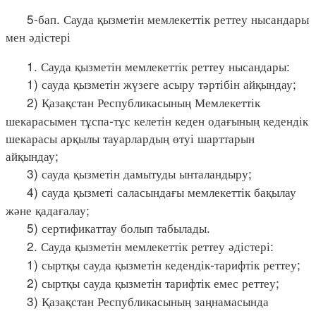
5-бап. Сауда қызметін мемлекеттік реттеу нысандары
мен әдістері
1. Сауда қызметін мемлекеттік реттеу нысандары:
1) сауда қызметін жүзеге асыру тәртібін айқындау;
2) Қазақстан Республикасының Мемлекеттік
шекарасымен тұспа-тұс келетін кеден одағының кедендік
шекарасы арқылы тауарлардың өтуі шарттарын
айқындау;
3) сауда қызметін дамытуды ынталандыру;
4) сауда қызметі саласындағы мемлекеттік бақылау
және қадағалау;
5) сертификаттау болып табылады.
2. Сауда қызметін мемлекеттік реттеу әдістері:
1) сыртқы сауда қызметін кедендік-тарифтік реттеу;
2) сыртқы сауда қызметін тарифтік емес реттеу;
3) Қазақстан Республикасының заңнамасында