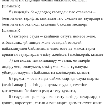
(шамасы);
5) кедендік баждардың квотадан тыс ставкасы –
белгіленген тарифтік квотадан тыс әкелінетін тауарларға
белгіленетін әкелімді кедендік баждың мөлшері
(шамасы);
6) көтерме сауда – кейiннен сатуға немесе жеке,
отбасылық, үй ішінде және осындай өзгедей
пайдаланумен байланысты емес өзге де мақсаттарға
арналған тауарларды өткiзу жөнiндегi кәсiпкерлiк қызмет;
7) қоғамдық тамақтандыру – тамақ өнiмдерiн
өндiрумен, өңдеумен, өткiзумен және тұтынуды
ұйымдастырумен байланысты кәсiпкерлiк қызмет;
8) рұқсат – осы Заңға сәйкес сыртқы сауда шарты
(келісімшарт) негізінде сыртқы сауда қызметіне
қатысушыға берілетін рұқсат ету құжаты;
9) сауда алаңы – тауарлар сату кезінде тауарларды
қоюға, көрсетуге, сатып алушыларға қызмет етуге және