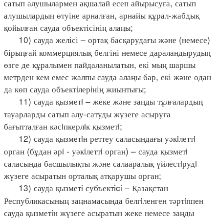
сатып алушылармен ақшалай есеп айырысуға, сатып
алушылардың өтуіне арналған, арнайы құрал-жабдық
қойылған сауда объектісінің алаңы;
10) сауда желісі – ортақ басқарудағы және (немесе)
бірыңғай коммерциялық белгіні немесе дараландырудың
өзге де құралымен пайдаланылатын, екі мың шаршы
метрден кем емес жалпы сауда алаңы бар, екі және одан
да көп сауда объектiлерiнің жиынтығы;
11) сауда қызметi – жеке және заңды тұлғалардың
тауарларды сатып алу-сатуды жүзеге асыруға
бағытталған кәсiпкерлiк қызметi;
12) сауда қызметiн реттеу саласындағы уәкiлеттi
орган (бұдан әрi - уәкiлеттi орган) – сауда қызметi
саласында басшылықты және салааралық үйлестiрудi
жүзеге асыратын орталық атқарушы орган;
13) сауда қызметi субъектici – Қазақстан
Республикасының заңнамасында белгiленген тәртiппен
сауда қызметiн жүзеге асыратын жеке немесе заңды