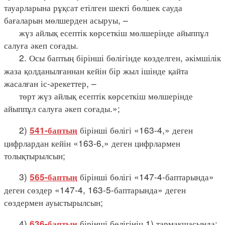
тауарларына рұқсат етілген шекті бөлшек сауда
бағаларын мөлшерден асыруы, –
жүз айлық есептік көрсеткіш мөлшерінде айыппұл
салуға әкеп соғады.
2. Осы баптың бірінші бөлігінде көзделген, әкімшілік
жаза қолданылғаннан кейін бір жыл ішінде қайта
жасалған іс-әрекеттер, –
төрт жүз айлық есептік көрсеткіш мөлшерінде
айыппұл салуға әкеп соғады.»;
2)
бірінші бөлігі «163-4,» деген
541-баптың
цифрлардан кейін «163-6,» деген цифрлармен
толықтырылсын;
3)
бірінші бөлігі «147-4-баптарында»
565-баптың
деген сөздер «147-4, 163-5-баптарында» деген
сөздермен ауыстырылсын;
4)
бірінші бөлігінің 1) тармақшасында:
636-баптың