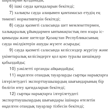
6) ішкі сауда қағидаларын бекітеді;
7) халықты сауда алаңымен қамтамасыз етудің ең
төменгі нормативтерін бекітеді;
8) сауда қызметі саласында шет мемлекеттермен,
халықаралық ұйымдармен ынтымақтастық пен өзара іс-
қимылды және шетелде Қазақстан Республикасының
сауда өкілдіктерін ашуды жүзеге асырады;
9) сауда қызметі саласында келіссөздер жүргізу және
үкіметаралық келісімдерге қол қою туралы шешімдер
қабылдайды;
10) уәкілетті органды айқындайды;
11) өңделген отандық тауарларды сыртқы нарықтарға
ілгерілетудегі экспорттаушылардың шығындарының бір
бөлігін өтеу қағидаларын бекітеді;
12) сыртқы нарықтарға ілгерілетудегі
экспорттаушылардың шығындары ішінара өтелетін
өңделген отандық тауарлар тізбесін бекітеді;