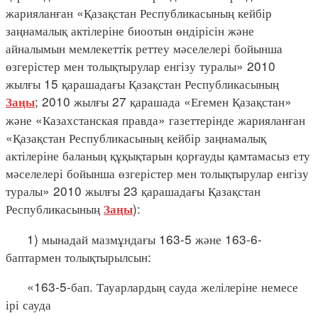
жарияланған «Қазақстан Республикасының кейбір
заңнамалық актілеріне биоотын өндірісін және
айналымын мемлекеттік реттеу мәселелері бойынша
өзгерістер мен толықтырулар енгізу туралы» 2010
жылғы 15 қарашадағы Қазақстан Республикасының
; 2010 жылғы 27 қарашада «Егемен Қазақстан»
Заңы
және «Казахстанская правда» газеттерінде жарияланған
«Қазақстан Республикасының кейбір заңнамалық
актілеріне баланың құқықтарын қорғауды қамтамасыз ету
мәселелері бойынша өзгерістер мен толықтырулар енгізу
туралы» 2010 жылғы 23 қарашадағы Қазақстан
Республикасының
):
Заңы
1) мынадай мазмұндағы 163-5 және 163-6-
баптармен толықтырылсын:
«163-5-бап. Тауарлардың сауда желілеріне немесе
ірі сауда