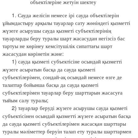
объектілеріне жетуін шектеу
1. Сауда желісін немесе ірі сауда объектілерін
ұйымдастыру арқылы тауарлар сату жөніндегі қызметті
жүзеге асырушы сауда қызметі субъектілерінің
тауарларды беру туралы шарт жасасудан негізсіз бас
тартуы не көрінеу кемсітушілік сипаттағы шарт
жасасудан көрінетін және:
1) сауда қызметі субъектісіне осындай қызметті
жүзеге асыратын басқа да сауда қызметі
субъектілерімен, сондай-ақ осындай немесе өзге де
талаптар бойынша басқа да сауда қызметі
субъектілерімен тауарлар беру шарттарын жасасуға
тыйым салу туралы;
2) тауарлар беруді жүзеге асырушы сауда қызметі
субъектісінен осындай қызметті жүзеге асыратын басқа
да сауда қызметі субъектілерімен жасасқан шарттары
туралы мәліметтер беруін талап ету туралы шарттармен