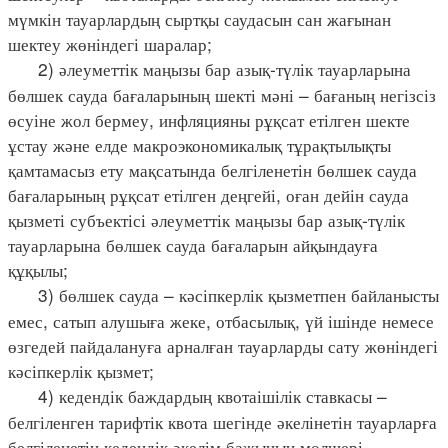
мүмкін тауарлардың сыртқы саудасын сан жағынан
шектеу жөніндегі шаралар;
2) әлеуметтік маңызы бар азық-түлік тауарларына
бөлшек сауда бағаларының шекті мәні – бағаның негізсіз
өсуіне жол бермеу, инфляцияны рұқсат етілген шекте
ұстау және елде макроэкономикалық тұрақтылықты
қамтамасыз ету мақсатында белгіленетін бөлшек сауда
бағаларының рұқсат етілген деңгейі, оған дейін сауда
қызметі субъектісі әлеуметтік маңызы бар азық-түлік
тауарларына бөлшек сауда бағаларын айқындауға
құқылы;
3) бөлшек сауда – кәсіпкерлік қызметпен байланысты
емес, сатып алушыға жеке, отбасылық, үй ішінде немесе
өзгедей пайдалануға арналған тауарларды сату жөніндегі
кәсіпкерлік қызмет;
4) кедендік баждардың квотаішілік ставкасы –
белгіленген тарифтік квота шегінде әкелінетін тауарларға
белгіленетін кедендік әкелім бажының мөлшері