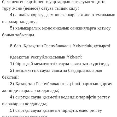
белгіленген тәртіппен тауарлардың сатылуын тоқтата
тұру және (немесе) сатуға тыйым салу;
4) арнайы қорғау, демпингке қарсы және өтемақылық
шаралар қолдану;
5) халықаралық экономикалық санкцияларға қатысу
болып табылады.
6-бап. Қазақстан Республикасы Yкiметiнiң құзыретi
Қазақстан Республикасының Yкiметi:
1) бірыңғай мемлекеттік сауда саясатын жүргізеді;
2) мемлекеттік сауда саясаты бағдарламаларын
бекітеді;
3) Қазақстан Республикасының ішкі нарығын қорғау
жөнінде шаралар қолданады;
4) сыртқы сауда қызметін кедендік-тарифтік реттеу
шараларын қолданады;
5) сыртқы сауда қызметін тарифтік емес реттеу
шараларын қолданады;