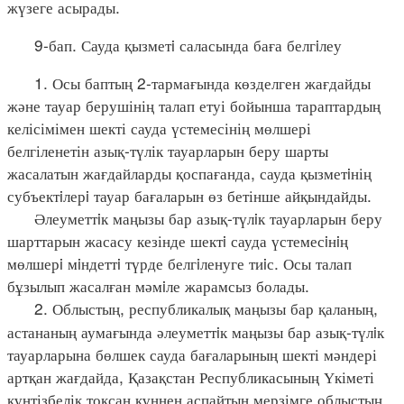
жүзеге асырады.
9-бап. Сауда қызметi саласында баға белгiлеу
1. Осы баптың 2-тармағында көзделген жағдайды
және тауар берушінің талап етуі бойынша тараптардың
келісімімен шекті сауда үстемесінің мөлшері
белгіленетін азық-түлік тауарларын беру шарты
жасалатын жағдайларды қоспағанда, сауда қызметiнің
субъектiлерi тауар бағаларын өз бетінше айқындайды.
Әлеуметтiк маңызы бар азық-түлiк тауарларын беру
шарттарын жасасу кезінде шектi сауда үстемесiнiң
мөлшерi мiндеттi түрде белгiленуге тиiс. Осы талап
бұзылып жасалған мәмiле жарамсыз болады.
2. Облыстың, республикалық маңызы бар қаланың,
астананың аумағында әлеуметтiк маңызы бар азық-түлiк
тауарларына бөлшек сауда бағаларының шекті мәндері
артқан жағдайда, Қазақстан Республикасының Үкіметі
күнтізбелік тоқсан күннен аспайтын мерзімге облыстың,