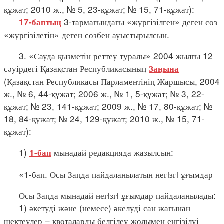
құжат; 2010 ж., № 5, 23-құжат; № 15, 71-құжат):
3-тармағындағы «жүргізілген» деген сөз
17-баптың
«жүргізілетін» деген сөзбен ауыстырылсын.
3. «Сауда қызметін реттеу туралы» 2004 жылғы 12
сәуірдегі Қазақстан Республикасының
Заңына
(Қазақстан Республикасы Парламентінің Жаршысы, 2004
ж., № 6, 44-құжат; 2006 ж., № 1, 5-құжат; № 3, 22-
құжат; № 23, 141-құжат; 2009 ж., № 17, 80-құжат; №
18, 84-құжат; № 24, 129-құжат; 2010 ж., № 15, 71-
құжат):
1)
мынадай редакцияда жазылсын:
1-бап
«1-бап. Осы Заңда пайдаланылатын негiзгi ұғымдар
Осы Заңда мынадай негiзгi ұғымдар пайдаланылады:
1) әкетуді және (немесе) әкелуді сан жағынан
шектеулер – квоталарды белгілеу жолымен енгізілуі