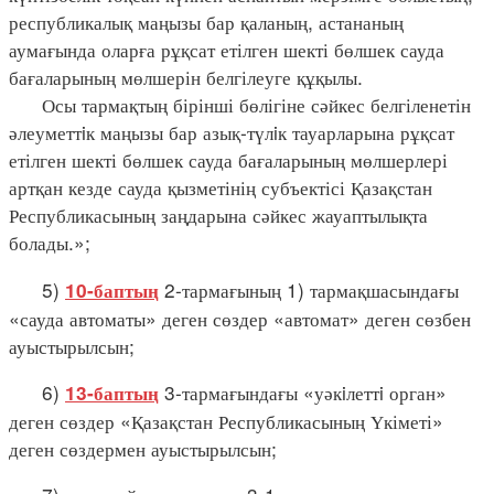
республикалық маңызы бар қаланың, астананың
аумағында оларға рұқсат етілген шекті бөлшек сауда
бағаларының мөлшерін белгілеуге құқылы.
Осы тармақтың бірінші бөлігіне сәйкес белгіленетін
әлеуметтiк маңызы бар азық-түлiк тауарларына рұқсат
етілген шекті бөлшек сауда бағаларының мөлшерлері
артқан кезде сауда қызметінің субъектісі Қазақстан
Республикасының заңдарына сәйкес жауаптылықта
болады.»;
5)
2-тармағының 1) тармақшасындағы
10-баптың
«сауда автоматы» деген сөздер «автомат» деген сөзбен
ауыстырылсын;
6)
3-тармағындағы «уәкiлеттi орган»
13-баптың
деген сөздер «Қазақстан Республикасының Үкіметі»
деген сөздермен ауыстырылсын;