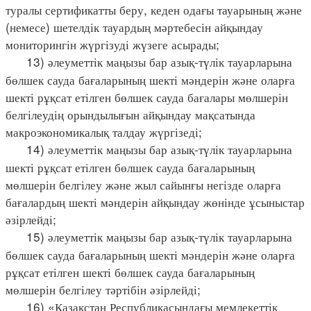
туралы сертификатты беру, кеден одағы тауарының және
(немесе) шетелдік тауардың мәртебесін айқындау
мониторингін жүргізуді жүзеге асырады;
13) әлеуметтік маңызы бар азық-түлік тауарларына
бөлшек сауда бағаларының шекті мәндерін және оларға
шекті рұқсат етілген бөлшек сауда бағалары мөлшерін
белгілеудің орындылығын айқындау мақсатында
макроэкономикалық талдау жүргізеді;
14) әлеуметтік маңызы бар азық-түлік тауарларына
шекті рұқсат етілген бөлшек сауда бағаларының
мөлшерін белгілеу және жыл сайынғы негізде оларға
бағалардың шекті мәндерін айқындау жөнінде ұсыныстар
әзірлейді;
15) әлеуметтік маңызы бар азық-түлік тауарларына
бөлшек сауда бағаларының шекті мәндерін және оларға
рұқсат етілген шекті бөлшек сауда бағаларының
мөлшерін белгілеу тәртібін әзірлейді;
16) «Қазақстан Республикасындағы мемлекеттік