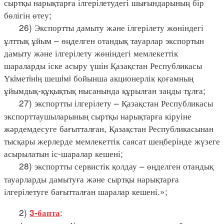
сыртқы нарықтарға ілгерілетудегі шығындарының бір
бөлігін өтеу;
26) Экспортты дамыту және ілгерілету жөніндегі
ұлттық ұйым – өңделген отандық тауарлар экспортын
дамыту және ілгерілету жөніндегі мемлекеттік
шараларды іске асыру үшін Қазақстан Республикасы
Үкiметiнiң шешiмi бойынша акционерлік қоғамның
ұйымдық-құқықтық нысанында құрылған заңды тұлға;
27) экспортты ілгерілету – Қазақстан Республикасы
экспорттаушыларының сыртқы нарықтарға кіруіне
жәрдемдесуге бағытталған, Қазақстан Республикасынан
тысқары жерлерде мемлекеттік саясат шеңберінде жүзеге
асырылатын іс-шаралар кешені;
28) экспортты сервистік қолдау – өңделген отандық
тауарларды дамытуға және сыртқы нарықтарға
ілгерілетуге бағытталған шаралар кешені.»;
2)
:
3-бапта