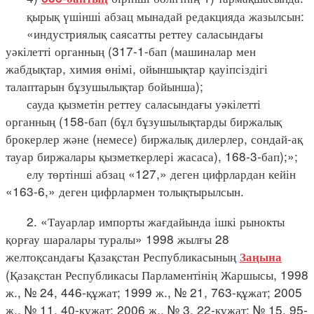
қырық үшінші абзац мынадай редакцияда жазылсын:
«индустриялық саясатты реттеу саласындағы
уәкілетті органның (317-1-бап (машиналар мен
жабдықтар, химия өнімі, ойыншықтар қауіпсіздігі
талаптарын бұзушылықтар бойынша);
сауда қызметін реттеу саласындағы уәкілетті
органның (158-бап (бұл бұзушылықтарды биржалық
брокерлер және (немесе) биржалық дилерлер, сондай-ақ
тауар биржалары қызметкерлері жасаса), 168-3-бап);»;
елу төртінші абзац «127,» деген цифрлардан кейін
«163-6,» деген цифрлармен толықтырылсын.
2. «Тауарлар импорты жағдайында ішкі рынокты
қорғау шаралары туралы» 1998 жылғы 28
желтоқсандағы Қазақстан Республикасының
Заңына
(Қазақстан Республикасы Парламентінің Жаршысы, 1998
ж., № 24, 446-құжат; 1999 ж., № 21, 763-құжат; 2005
ж., № 11, 40-құжат; 2006 ж., № 3, 22-құжат; № 15, 95-