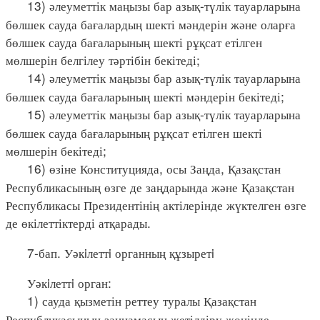
13) әлеуметтік маңызы бар азық-түлік тауарларына
бөлшек сауда бағалардың шекті мәндерін және оларға
бөлшек сауда бағаларының шекті рұқсат етілген
мөлшерін белгілеу тәртібін бекітеді;
14) әлеуметтік маңызы бар азық-түлік тауарларына
бөлшек сауда бағаларының шекті мәндерін бекітеді;
15) әлеуметтік маңызы бар азық-түлік тауарларына
бөлшек сауда бағаларының рұқсат етілген шекті
мөлшерін бекітеді;
16) өзіне Конституцияда, осы Заңда, Қазақстан
Республикасының өзге де заңдарында және Қазақстан
Республикасы Президентінің актілерінде жүктелген өзге
де өкілеттіктерді атқарады.
7-бап. Уәкiлеттi органның құзыретi
Уәкiлеттi орган:
1) сауда қызметін реттеу туралы Қазақстан
Республикасының заңнамасын жетілдіру жөнінде