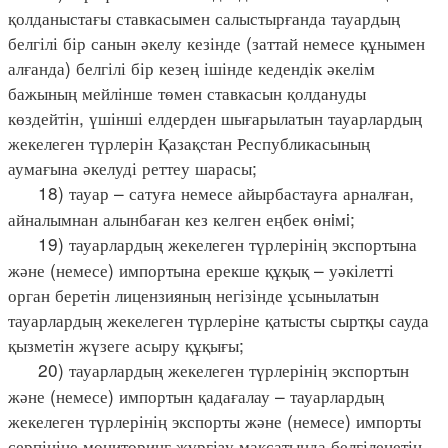
қолданыстағы ставкасымен салыстырғанда тауардың
белгілі бір санын әкелу кезінде (заттай немесе құнымен
алғанда) белгілі бір кезең ішінде кедендік әкелім
бажының мейлінше төмен ставкасын қолдануды
көздейтін, үшінші елдерден шығарылатын тауарлардың
жекелеген түрлерін Қазақстан Республикасының
аумағына әкелуді реттеу шарасы;
18) тауар – сатуға немесе айырбастауға арналған,
айналымнан алынбаған кез келген еңбек өнiмi;
19) тауарлардың жекелеген түрлерінің экспортына
және (немесе) импортына ерекше құқық – уәкілетті
орган беретін лицензияның негізінде ұсынылатын
тауарлардың жекелеген түрлеріне қатысты сыртқы сауда
қызметін жүзеге асыру құқығы;
20) тауарлардың жекелеген түрлерінің экспортын
және (немесе) импортын қадағалау – тауарлардың
жекелеген түрлерінің экспорты және (немесе) импорты
серпініне мониторинг жүргізу мақсатында белгіленетін