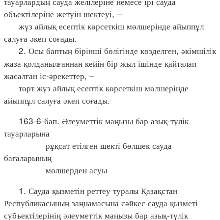
тауарлардың сауда желілеріне немесе ірі сауда
объектілеріне жетуін шектеуі, –
жүз айлық есептік көрсеткіш мөлшерінде айыппұл
салуға әкеп соғады.
2. Осы баптың бірінші бөлігінде көзделген, әкімшілік
жаза қолданылғаннан кейін бір жыл ішінде қайталап
жасалған іс-әрекеттер, –
төрт жүз айлық есептік көрсеткіш мөлшерінде
айыппұл салуға әкеп соғады.
163-6-бап. Әлеуметтік маңызы бар азық-түлік
тауарларына
рұқсат етілген шекті бөлшек сауда
бағаларының
мөлшерден асуы
1. Сауда қызметін реттеу туралы Қазақстан
Республикасының заңнамасына сәйкес сауда қызметі
субъектілерінің әлеуметтік маңызы бар азық-түлік