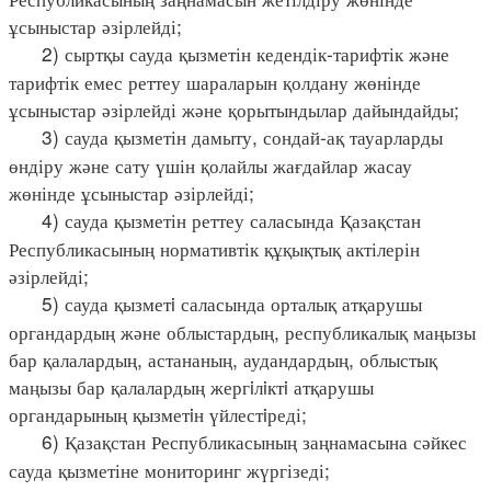
ұсыныстар әзірлейді;
2) сыртқы сауда қызметін кедендік-тарифтік және
тарифтік емес реттеу шараларын қолдану жөнінде
ұсыныстар әзірлейді және қорытындылар дайындайды;
3) сауда қызметін дамыту, сондай-ақ тауарларды
өндіру және сату үшін қолайлы жағдайлар жасау
жөнінде ұсыныстар әзірлейді;
4) сауда қызметін реттеу саласында Қазақстан
Республикасының нормативтік құқықтық актілерін
әзірлейді;
5) сауда қызметi саласында орталық атқарушы
органдардың және облыстардың, республикалық маңызы
бар қалалардың, астананың, аудандардың, облыстық
маңызы бар қалалардың жергiлiктi атқарушы
органдарының қызметiн үйлестiреді;
6) Қазақстан Республикасының заңнамасына сәйкес
сауда қызметіне мониторинг жүргізеді;