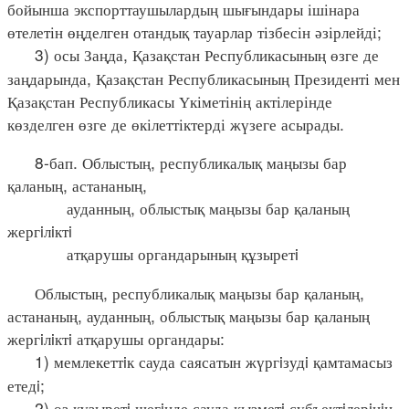
бойынша экспорттаушылардың шығындары ішінара
өтелетін өңделген отандық тауарлар тізбесін әзірлейді;
3) осы Заңда, Қазақстан Республикасының өзге де
заңдарында, Қазақстан Республикасының Президенті мен
Қазақстан Республикасы Үкіметінің актілерінде
көзделген өзге де өкілеттіктерді жүзеге асырады.
8-бап. Облыстың, республикалық маңызы бар
қаланың, астананың,
ауданның, облыстық маңызы бар қаланың
жергiлiктi
атқарушы органдарының құзыретi
Облыстың, республикалық маңызы бар қаланың,
астананың, ауданның, облыстық маңызы бар қаланың
жергiлiктi атқарушы органдары:
1) мемлекеттiк сауда саясатын жүргiзудi қамтамасыз
етедi;
2) өз құзыретi шегiнде сауда қызметi субъектiлерiнiң