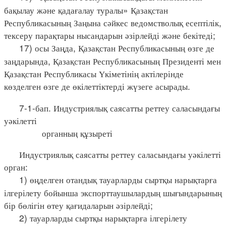
бақылау және қадағалау туралы» Қазақстан
Республикасының Заңына сәйкес ведомстволық есептілік,
тексеру парақтары нысандарын әзірлейді және бекітеді;
17) осы Заңда, Қазақстан Республикасының өзге де
заңдарында, Қазақстан Республикасының Президенті мен
Қазақстан Республикасы Үкіметінің актілерінде
көзделген өзге де өкілеттіктерді жүзеге асырады.
7-1-бап. Индустриялық саясатты реттеу саласындағы
уәкілетті
органның құзыреті
Индустриялық саясатты реттеу саласындағы уәкілетті
орган:
1) өңделген отандық тауарларды сыртқы нарықтарға
ілгерілету бойынша экспорттаушылардың шығындарының
бір бөлігін өтеу қағидаларын әзірлейді;
2) тауарларды сыртқы нарықтарға ілгерілету