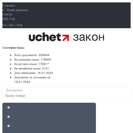
О проекте
Наши проекты:
Учёт.kz
ПОБ.Учёт
Рус
|
Қаз
|
Eng
Состояние базы:
Всего документов:
355649
На казахском языке:
176600
На русском языке:
176917
На английском языке:
2131
Дата обновления:
16.01.2024
Документы по состоянию на:
16.01.2024
Документы
Қазақ тілінде