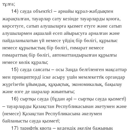
тұлға;
14) сауда объектiсi – арнайы құрал-жабдықпен
жарақталған, тауарлар сату кезінде тауарларды қоюға,
көрсетуге, сатып алушыларға қызмет етуге және сатып
алушылармен ақшалай есеп айырысуға арналған және
пайдаланылатын үй немесе үйдің бір бөлігі, құрылыс
немесе құрылыстың бір бөлігі, ғимарат немесе
ғимараттың бір бөлігі, автоматтандырылған құрылғы
немесе көлік құралы;
15) сауда саясаты – осы Заңда белгiленген мақсаттар
мен принциптердi іске асыру үшiн мемлекеттiк органдар
жүргiзетiн ұйымдық, құқықтық, экономикалық, бақылау
және өзге де шаралар жиынтығы;
16) сыртқы сауда (бұдан әрi – сыртқы сауда қызметi)
– тауарларды Қазақстан Республикасынан әкетумен және
(немесе) Қазақстан Республикасына әкелумен
байланысты сауда қызметi;
17) тарифтiк квота – кедендік әкелім бажының