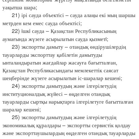
уақытша шара;
21) ірі сауда объектісі – сауда алаңы екі мың шаршы
метрден кем емес сауда объектісі;
22) iшкi сауда – Қазақстан Республикасының
аумағында жүзеге асырылатын сауда қызметi;
23) экспортты дамыту – отандық өндірушілердің
тауарларды экспорттау қабілетін дамытуды
ынталандыратын жағдайлар жасауға бағытталған,
Қазақстан Республикасындағы мемлекеттік саясат
шеңберінде жүзеге асырылатын іс-шаралар кешені;
24) экспортты дамытудың және ілгерілетудің
институционалдық жүйесі – өңделген отандық
тауарларды сыртқы нарықтарға ілгерілетуге бағытталған
шаралар кешені;
25) экспортты дамытудың және ілгерілетудің
экономикалық құралдары – экспортты сервистік қолдау
және экспорттаушылардың өңделген отандық тауарларды