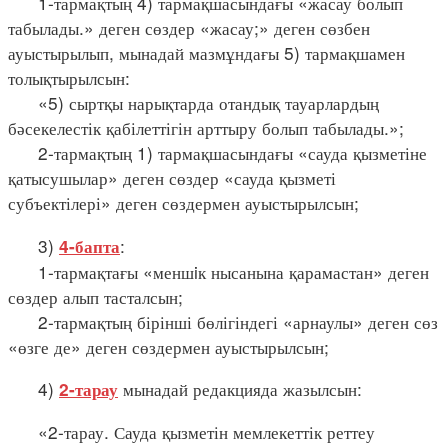
1-тармақтың 4) тармақшасындағы «жасау болып
табылады.» деген сөздер «жасау;» деген сөзбен
ауыстырылып, мынадай мазмұндағы 5) тармақшамен
толықтырылсын:
«5) сыртқы нарықтарда отандық тауарлардың
бәсекелестік қабілеттігін арттыру болып табылады.»;
2-тармақтың 1) тармақшасындағы «сауда қызметіне
қатысушылар» деген сөздер «сауда қызметі
субъектілері» деген сөздермен ауыстырылсын;
3)
:
4-бапта
1-тармақтағы «меншiк нысанына қарамастан» деген
сөздер алып тасталсын;
2-тармақтың бірінші бөлігіндегі «арнаулы» деген сөз
«өзге де» деген сөздермен ауыстырылсын;
4)
мынадай редакцияда жазылсын:
2-тарау
«2-тарау. Сауда қызметін мемлекеттік реттеу