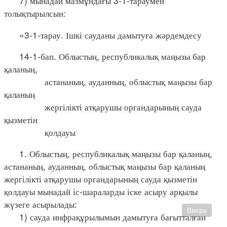
7) мынадай мазмұндағы 3-1-тараумен
толықтырылсын:
«3-1-тарау. Ішкі сауданы дамытуға жәрдемдесу
14-1-бап. Облыстың, республикалық маңызы бар
қаланың,
астананың, ауданның, облыстық маңызы бар
қаланың
жергілікті атқарушы органдарының сауда
қызметін
қолдауы
1. Облыстың, республикалық маңызы бар қаланың,
астананың, ауданның, облыстық маңызы бар қаланың
жергілікті атқарушы органдарының сауда қызметін
қолдауы мынадай іс-шараларды іске асыру арқылы
жүзеге асырылады:
Вверх
1) сауда инфрақұрылымын дамытуға бағытталған