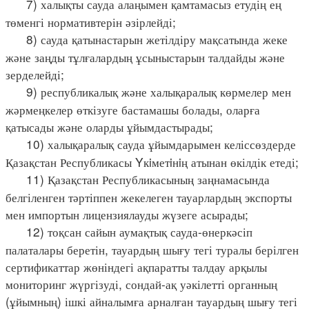
7) халықты сауда алаңымен қамтамасыз етудің ең
төменгі нормативтерін әзірлейді;
8) сауда қатынастарын жетілдіру мақсатында жеке
және заңды тұлғалардың ұсыныстарын талдайды және
зерделейді;
9) республикалық және халықаралық көрмелер мен
жәрмеңкелер өткізуге бастамашы болады, оларға
қатысады және оларды ұйымдастырады;
10) халықаралық сауда ұйымдарымен келіссөздерде
Қазақстан Республикасы Yкiметiнiң атынан өкілдік етеді;
11) Қазақстан Республикасының заңнамасында
белгіленген тәртіппен жекелеген тауарлардың экспорты
мен импортын лицензиялауды жүзеге асырады;
12) тоқсан сайын аумақтық сауда-өнеркәсіп
палаталары беретін, тауардың шығу тегі туралы берілген
сертификаттар жөніндегі ақпаратты талдау арқылы
мониторинг жүргізуді, сондай-ақ уәкілетті органның
(ұйымның) ішкі айналымға арналған тауардың шығу тегі