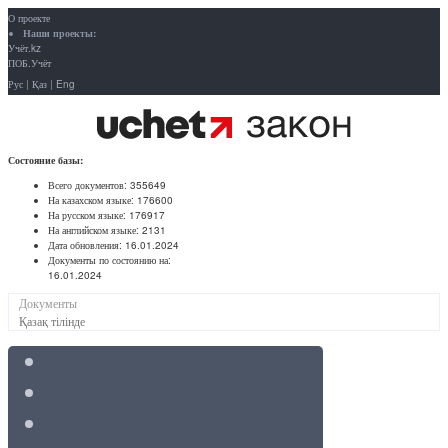
О проекте
Наши проекты:
Учёт.kz
ПОБ.Учёт
Рус
|
Қаз
|
Eng
Состояние базы:
Всего документов:
355649
На казахском языке:
176600
На русском языке:
176917
На английском языке:
2131
Дата обновления:
16.01.2024
Документы по состоянию на:
16.01.2024
Документы
Қазақ тілінде