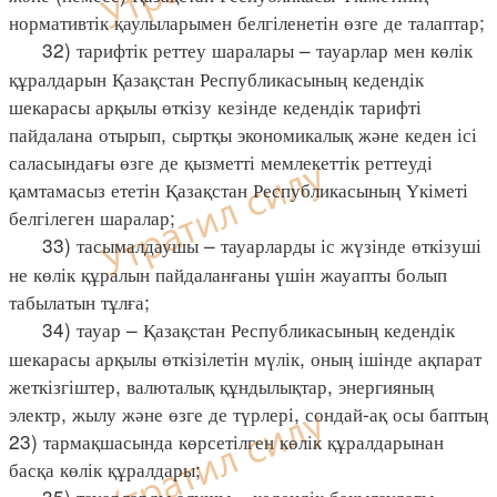
нормативтік қаулыларымен белгіленетін өзге де талаптар;
32) тарифтік реттеу шаралары – тауарлар мен көлік
құралдарын Қазақстан Республикасының кедендік
шекарасы арқылы өткізу кезінде кедендік тарифті
пайдалана отырып, сыртқы экономикалық және кеден ісі
саласындағы өзге де қызметті мемлекеттік реттеуді
қамтамасыз ететін Қазақстан Республикасының Үкіметі
белгілеген шаралар;
33) тасымалдаушы – тауарларды іс жүзінде өткізуші
не көлік құралын пайдаланғаны үшін жауапты болып
табылатын тұлға;
34) тауар – Қазақстан Республикасының кедендік
шекарасы арқылы өткізілетін мүлік, оның ішінде ақпарат
жеткізгіштер, валюталық құндылықтар, энергияның
электр, жылу және өзге де түрлері, сондай-ақ осы баптың
23) тармақшасында көрсетілген көлік құралдарынан
басқа көлік құралдары;
35) тауарларды алушы – кедендік бақылаудағы