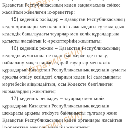
Қазақстан Республикасының кеден заңнамасына сәйкес
жасайтын жекелеген іс-әрекеттер;
15) кедендік рәсімдер – Қазақстан Республикасының
кеден органдары мен кеден ісі саласындағы тұлғалардың
кедендік бақылаудағы тауарлар мен көлік құралдарына
қатысты жасайтын іс-әрекеттерінің жиынтығы;
16) кедендік режим – Қазақстан Республикасының
кедендік аумағында не одан тыс жерлерде өткізу,
пайдалану мақсаттарына қарай тауарлар мен көлік
құралдарын Қазақстан Республикасының кедендік аумағы
арқылы өткізу кезіндегі олардың кеден ісі саласындағы
мәртебесін айқындайтын, осы Кодексте белгіленген
нормалардың жиынтығы;
17) кедендік ресімдеу – тауарлар мен көлік
құралдарын Қазақстан Республикасының кедендік
шекарасы арқылы өткізуге байланысты тұлғалар және
Қазақстан Республикасының кеден органдары жасайтын
іс-әрекеттер мен рәсімдердің жиынтығы;