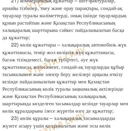
21) коммерциялық құжаттар – шот-фактуралар,
арнайы тізбелер, тиеу және орау парақтары, сондай-ақ
тауарлар туралы мәліметтерді, оның ішінде тауарлардың
құнын растайтын және Қазақстан Республикасының
халықаралық шарттарына сәйкес пайдаланылатын басқа
да құжаттар;
22) көлік құжаттары – халықаралық автомобиль жүк
құжаттамасы, темір жол көліктік жүк құжаттамасы,
багаж тізімдемесі, багаж түбіртегі, әуе жүк
құжаттамасы, коносамент, сондай-ақ тауарларды құбыр
тасымалымен және электр беру желілері арқылы өткізу
кезінде пайдаланылатын құжаттар мен Қазақстан
Республикасының көлік туралы заңнамалық актілерінде
және Қазақстан Республикасының халықаралық
шарттарында көзделген тасымалдар кезінде тауарлар мен
көлік құралдарына ілесе жүретін өзге де құжаттар;
23) көлік құралы – халықаралық тасымалдарды
жүзеге асыру үшін қолданылатын және осы көлік