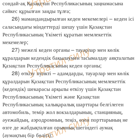
сондай-ақ Қазақстан Республикасының заңнамасына
сәйкес құрылған заңды тұлға;
26) мамандандырылған кеден мекемелері – кеден ісі
саласындағы міндеттерді шешу үшін Қазақстан
Республикасының Үкіметі құратын мемлекеттік
мекемелер;
27) межелі кеден органы – тауарлар мен көлік
құралдарын кедендік бақылаумен тасымалдау аяқталатын
Қазақстан Республикасының кеден органы;
28) өткізу пункті – адамдарды, тауарлар мен көлік
құралдарын Қазақстан Республикасының мемлекеттік
(кедендік) шекарасы арқылы өткізу үшін Қазақстан
Республикасының Үкіметі және Қазақстан
Республикасының халықаралық шарттары белгілеген
автомобиль, темір жол вокзалдарының, станцияның,
әуежайдың, аэродромның, теңіз, өзен порттарының не
өзге де жабдықталған орынның шегіндегі аумақ
(аумақтың бір бөлігі);