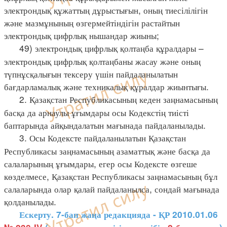
электрондық құжаттың дұрыстығын, оның тиесілілігін
және мазмұнының өзгермейтіндігін растайтын
электрондық цифрлық нышандар жиыны;
49) электрондық цифрлық қолтаңба құралдары –
электрондық цифрлық қолтаңбаны жасау және оның
түпнұсқалығын тексеру үшін пайдаланылатын
бағдарламалық және техникалық құралдар жиынтығы.
2. Қазақстан Республикасының кеден заңнамасының
басқа да арнаулы ұғымдары осы Кодекстің тиісті
баптарында айқындалатын мағынада пайдаланылады.
3. Осы Кодексте пайдаланылатын Қазақстан
Республикасы заңнамасының азаматтық және басқа да
салаларының ұғымдары, егер осы Кодексте өзгеше
көзделмесе, Қазақстан Республикасы заңнамасының бұл
салаларында олар қалай пайдаланылса, сондай мағынада
қолданылады.
Ескерту. 7-бап жаңа редакцияда - ҚР 2010.01.06