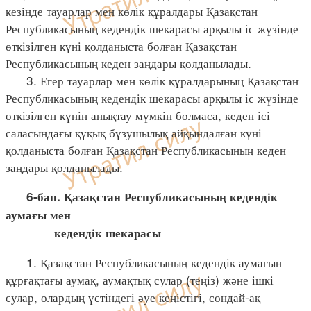
кезінде тауарлар мен көлік құралдары Қазақстан
Республикасының кедендік шекарасы арқылы іс жүзінде
өткізілген күні қолданыста болған Қазақстан
Республикасының кеден заңдары қолданылады.
3. Егер тауарлар мен көлік құралдарының Қазақстан
Республикасының кедендік шекарасы арқылы іс жүзінде
өткізілген күнін анықтау мүмкін болмаса, кеден ісі
саласындағы құқық бұзушылық айқындалған күні
қолданыста болған Қазақстан Республикасының кеден
заңдары қолданылады.
6-бап. Қазақстан Республикасының кедендік
аумағы мен
кедендік шекарасы
1. Қазақстан Республикасының кедендік аумағын
құрғақтағы аумақ, аумақтық сулар (теңіз) және ішкі
сулар, олардың үстіндегі әуе кеңістігі, сондай-ақ