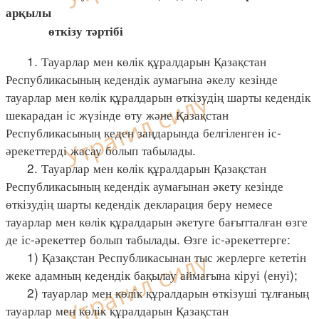
арқылы
өткізу тәртібі
1. Тауарлар мен көлік құралдарын Қазақстан
Республикасының кедендік аумағына әкелу кезінде
тауарлар мен көлік құралдарын өткізудің шарты кедендік
шекарадан іс жүзінде өту және Қазақстан
Республикасының кеден заңдарында белгіленген іс-
әрекеттерді жасау болып табылады.
2. Тауарлар мен көлік құралдарын Қазақстан
Республикасының кедендік аумағынан әкету кезінде
өткізудің шарты кедендік декларация беру немесе
тауарлар мен көлік құралдарын әкетуге бағытталған өзге
де іс-әрекеттер болып табылады. Өзге іс-әрекеттерге:
1) Қазақстан Республикасынан тыс жерлерге кететін
жеке адамның кедендік бақылау аймағына кіруі (енуі);
2) тауарлар мен көлік құралдарын өткізуші тұлғаның
тауарлар мен көлік құралдарын Қазақстан