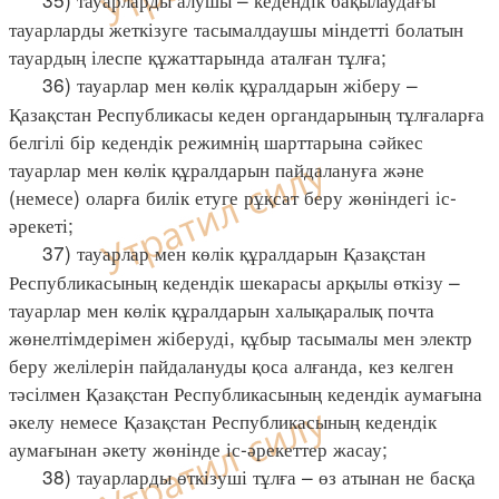
тауарларды жеткізуге тасымалдаушы міндетті болатын
тауардың ілеспе құжаттарында аталған тұлға;
36) тауарлар мен көлік құралдарын жіберу –
Қазақстан Республикасы кеден органдарының тұлғаларға
белгілі бір кедендік режимнің шарттарына сәйкес
тауарлар мен көлік құралдарын пайдалануға және
(немесе) оларға билік етуге рұқсат беру жөніндегі іс-
әрекеті;
37) тауарлар мен көлік құралдарын Қазақстан
Республикасының кедендік шекарасы арқылы өткізу –
тауарлар мен көлік құралдарын халықаралық почта
жөнелтімдерімен жіберуді, құбыр тасымалы мен электр
беру желілерін пайдалануды қоса алғанда, кез келген
тәсілмен Қазақстан Республикасының кедендік аумағына
әкелу немесе Қазақстан Республикасының кедендік
аумағынан әкету жөнінде іс-әрекеттер жасау;
38) тауарларды өткізуші тұлға – өз атынан не басқа