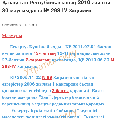
Қазақстан Республикасының 2010 жылғы
30 маусымдағы № 298-IV Заңымен
с изменениями на: 01.07.2011
Мазмұны
Ескерту. Күші жойылды - ҚР 2011.07.01 бастап
күшін жоятын
19-баптың
12-1) тармақшасын және
27-баптың
2-тармағын
қоспағанда, ҚР 2010.06.30
N
298-IV
Заңымен.
ҚР 2005.11.22
N 89
Заңымен енгізілген
өзгерістер 2006 жылғы 1 қаңтардан бастап
қолданысқа енгізіледі (
2-бапты
қараңыз). Қажет
болған жағдайда "Заң" Деректер базасының 5
версиясының алдыңғы редакцияларын қараңыз.
Ескерту. Бүкіл мәтін бойынша "кеден ісі
мәселелері жөніндегі уәкілетті орган", "кеден ісі