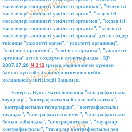
мәселелері жөніндегі уәкілетті органның", "Кеден ісі
мәселелері жөніндегі уәкілетті орган", "кеден ісі
мәселелері жөніндегі уәкілетті органмен", "кеден ісі
мәселелері жөніндегі уәкілетті органға", "кеден ісі
мәселелері жөніндегі уәкілетті органды" деген сөздер
тиісінше "уәкілетті орган", "уәкілетті органның",
"уәкілетті органмен", "уәкілетті органға", "уәкілетті
органды" деген сөздермен ауыстырылды - ҚР
2007.07.26
N 312
(ресми жарияланған күнінен
бастап күнтізбелік он күн өткеннен кейін
қолданысқа енгізіледі) Заңымен.
Ескерту. Бүкіл мәтін бойынша "контрафактылы
тауарлар", "контрафактылы болып табылатын",
"контрафактылы тауарларды", "контрафактылы
тауарды", "контрафактылы емес", "контрафактылы
болып табылады", "контрафактылы", "тауарлар
контрафактылы", "тауарлар контрафактылы деп