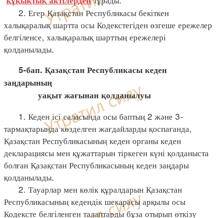
құқықтық
актілерден
2. Егер Қазақстан Республикасы бекіткен
халықаралық шартта осы Кодекстегіден өзгеше ережелер
белгіленсе, халықаралық шарттың ережелері
қолданылады.
5-бап. Қазақстан Республикасы кеден
заңдарының
уақыт жағынан қолданылуы
1. Кеден ісі саласында осы баптың 2 және 3-
тармақтарында көзделген жағдайларды қоспағанда,
Қазақстан Республикасының кеден органы кеден
декларациясы мен құжаттарын тіркеген күні қолданыста
болған Қазақстан Республикасының кеден заңдары
қолданылады.
2. Тауарлар мен көлік құралдарын Қазақстан
Республикасының кедендік шекарасы арқылы осы
Кодексте белгіленген талаптарды бұза отырып өткізу