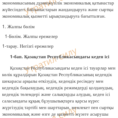
экономикасының дүниежүзілік экономикалық қатынастар
жүйесіндегі байланыстарын жандандыруға және сыртқы
экономикалық қызметті ырықтандыруға бағытталған.
1. Жалпы бөлім
1-Бөлім. Жалпы ережелер
1-тарау. Негізгі ережелер
1-бап. Қазақстан Республикасындағы кеден ісі
Қазақстан Республикасындағы кеден ісі тауарлар мен
көлік құралдарын Қазақстан Республикасының кедендік
шекарасы арқылы өткізудің, кедендік ресімдеу мен
кедендік бақылаудың, кедендік режимдерді қолданудың,
кедендік төлемдері және салықтарды алудың, кеден ісі
саласындағы құқық бұзушылықтарға қарсы күрес
жүргізудің тәртібі мен шарттарын, мемлекет пен сыртқы
экономикалық және өзге де қызметті жүзеге асырушы