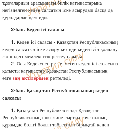
тұлғалардың арасындағы билік қатынастарына
негізделген кеден саясатын іске асырудың басқа да
құралдарын қамтиды.
2-бап. Кеден ісі саласы
1. Кеден ісі саласы - Қазақстан Республикасының
кеден саясатын іске асыру кезінде кеден ісін қолдану
жөніндегі мемлекеттік реттеу саласы.
2. Осы Кодекспен реттелмеген кеден ісі саласына
қатысты қатынастар Қазақстан Республикасының
өзге
реттеледі.
заң
актілерімен
3-бап. Қазақстан Республикасының кеден
саясаты
1. Қазақстан Республикасында Қазақстан
Республикасының ішкі және сыртқы саясатының
құрамдас бөлігі болып табылатын бірыңғай кеден