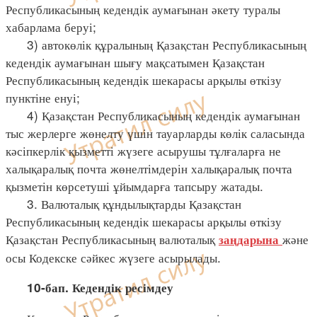
Республикасының кедендік аумағынан әкету туралы
хабарлама беруі;
3) автокөлік құралының Қазақстан Республикасының
кедендік аумағынан шығу мақсатымен Қазақстан
Республикасының кедендік шекарасы арқылы өткізу
пунктіне енуі;
4) Қазақстан Республикасының кедендік аумағынан
тыс жерлерге жөнелту үшін тауарларды көлік саласында
кәсіпкерлік қызметті жүзеге асырушы тұлғаларға не
халықаралық почта жөнелтімдерін халықаралық почта
қызметін көрсетуші ұйымдарға тапсыру жатады.
3. Валюталық құндылықтарды Қазақстан
Республикасының кедендік шекарасы арқылы өткізу
Қазақстан Республикасының валюталық
және
заңдарына
осы Кодекске сәйкес жүзеге асырылады.
10-бап. Кедендік ресімдеу