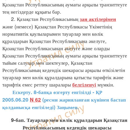
Қазақстан Республикасының аумағы арқылы транзиттеуге
тең негіздерде құқығы бар.
2. Қазақстан Республикасының
заң
актілерімен
және (немесе) Қазақстан Республикасы Үкіметінің
нормативтік қаулыларымен тауарлар мен көлік
құралдарын Қазақстан Республикасына әкелуге,
Қазақстан Республикасынан әкетуге және оларды
Қазақстан Республикасының аумағы арқылы транзиттеуге
тыйым салулар мен шектеулер, Қазақстан
Республикасының кедендік шекарасы арқылы өткізілетін
тауарлар мен көлік құралдарына қатысты тарифтік және
тарифтік емес реттеу шаралары
мүмкін.
белгіленуі
Ескерту. 8-бапқа өзгерту енгізілді - ҚР
2005.06.20
N 62
(ресми жарияланған күнінен бастап
қолданысқа енгізіледі) Заңымен.
9-бап. Тауарлар мен көлік құралдарын Қазақстан
Республикасының кедендік шекарасы