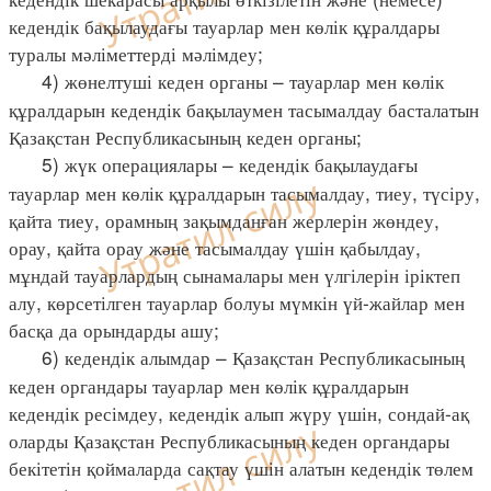
кедендік бақылаудағы тауарлар мен көлік құралдары
туралы мәліметтерді мәлімдеу;
4) жөнелтуші кеден органы – тауарлар мен көлік
құралдарын кедендік бақылаумен тасымалдау басталатын
Қазақстан Республикасының кеден органы;
5) жүк операциялары – кедендік бақылаудағы
тауарлар мен көлік құралдарын тасымалдау, тиеу, түсіру,
қайта тиеу, орамның зақымданған жерлерін жөндеу,
орау, қайта орау және тасымалдау үшін қабылдау,
мұндай тауарлардың сынамалары мен үлгілерін іріктеп
алу, көрсетілген тауарлар болуы мүмкін үй-жайлар мен
басқа да орындарды ашу;
6) кедендік алымдар – Қазақстан Республикасының
кеден органдары тауарлар мен көлік құралдарын
кедендік ресімдеу, кедендік алып жүру үшін, сондай-ақ
оларды Қазақстан Республикасының кеден органдары
бекітетін қоймаларда сақтау үшін алатын кедендік төлем