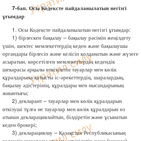
7-бап. Осы Кодексте пайдаланылатын негізгі
ұғымдар
1. Осы Кодексте пайдаланылатын негізгі ұғымдар:
1) бірлескен бақылау – бақылау рәсімін жеңілдету
үшін, шектес мемлекеттердің кеден және бақылаушы
органдары бірлесіп және келісіп қолданатын және жүзеге
асыратын, көрсетілген мемлекеттердің кедендік
шекарасы арқылы өткізілетін тауарлар мен көлік
құралдарына қатысты іс-әрекеттердің, шаралардың,
бақылау әдістерінің, құралдары мен нысандарының
жиынтығы;
2) декларант – тауарлар мен көлік құралдарын
өткізуші тұлға не тауарлар мен көлік құралдарын өз
атынан декларациялайтын, білдіретін және ұсынатын
кеден брокері;
3) декларациялау – Қазақстан Республикасының
кедендік шекарасы арқылы өткізілетін және (немесе)