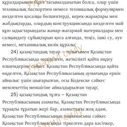
құралдарымен бірге тасымалданатын болса, олар үшін
техникалық паспортпен немесе техникалық формулярмен
көзделген қосалқы бөлшектерді, керек-жарақтары мен
жабдықтарды, олардың конструкциясында көзделген май
құю ыдыстарындағы жанар-жағармай материалдары мен
салқындату сұйықтарын қоса алғанда, теңіз, ішкі су, әуе
кемесі, механикалық көлік құралы;
24) қазақстандық тауар – толығымен Қазақстан
Республикасында өндірілген, жеткілікті қайта өңдеу
өлшемдеріне сәйкес Қазақстан Республикасында қайта
өңделген, Қазақстан Республикасының аумағында еркін
айналыс үшін шығарылған, осы Кодекске сәйкес
мемлекеттің меншігіне айналдырылған тауар;
25) қазақстандық тұлға – Қазақстан
Республикасының азаматы, Қазақстан Республикасында
тұрақты тұратын жері бар, азаматтығы жоқ адам,
Қазақстан Республикасының заңнамасына сәйкес
Қазақстан Республикасында тіркелген дара кәсіпкер,