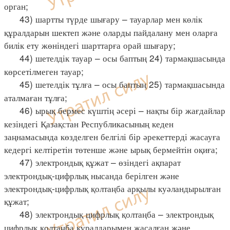
орган;
43) шартты түрде шығару – тауарлар мен көлік
құралдарын шектеп және оларды пайдалану мен оларға
билік ету жөніндегі шарттарға орай шығару;
44) шетелдік тауар – осы баптың 24) тармақшасында
көрсетілмеген тауар;
45) шетелдік тұлға – осы баптың 25) тармақшасында
аталмаған тұлға;
46) ырық бермес күштің әсері – нақты бір жағдайлар
кезіндегі Қазақстан Республикасының кеден
заңнамасында көзделген белгілі бір әрекеттерді жасауға
кедергі келтіретін төтенше және ырық бермейтін оқиға;
47) электрондық құжат – өзіндегі ақпарат
электрондық-цифрлық нысанда берілген және
электрондық-цифрлық қолтаңба арқылы куәландырылған
құжат;
48) электрондық цифрлық қолтаңба – электрондық
цифрлық қолтаңба құралдарымен жасалған және