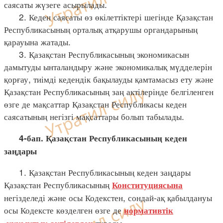
саясаты жүзеге асырылады.
2. Кеден саясаты өз өкілеттіктері шегінде Қазақстан
Республикасының орталық атқарушы органдарының
қарауына жатады.
3. Қазақстан Республикасының экономикасын
дамытуды ынталандыру және экономикалық мүдделерін
қорғау, тиімді кедендік бақылауды қамтамасыз ету және
Қазақстан Республикасының заң актілерінде белгіленген
өзге де мақсаттар Қазақстан Республикасы кеден
саясатының негізгі мақсаттары болып табылады.
4-бап. Қазақстан Республикасының кеден
заңдары
1. Қазақстан Республикасының кеден заңдары
Қазақстан Республикасының
Конституциясына
негізделеді және осы Кодекстен, сондай-ақ қабылдануы
осы Кодексте көзделген өзге де
нормативтік
тұрады.