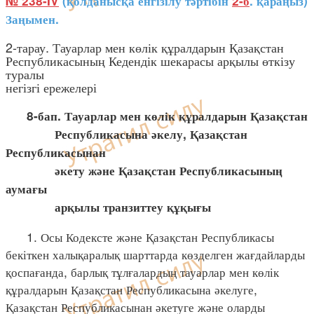
№ 238-IV
(қолданысқа енгізілу тәртібін
2-б
. қараңыз)
Заңымен.
2-тарау. Тауарлар мен көлік құралдарын Қазақстан
Республикасының Кедендік шекарасы арқылы өткізу
туралы
негізгі ережелері
8-бап. Тауарлар мен көлік құралдарын Қазақстан
Республикасына әкелу, Қазақстан
Республикасынан
әкету және Қазақстан Республикасының
аумағы
арқылы транзиттеу құқығы
1. Осы Кодексте және Қазақстан Республикасы
бекіткен халықаралық шарттарда көзделген жағдайларды
қоспағанда, барлық тұлғалардың тауарлар мен көлік
құралдарын Қазақстан Республикасына әкелуге,
Қазақстан Республикасынан әкетуге және оларды