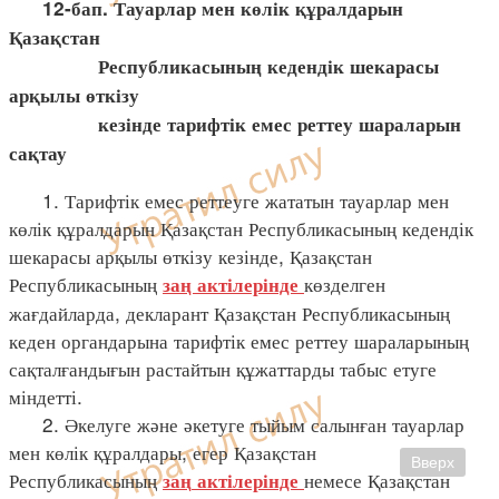
12-бап. Тауарлар мен көлік құралдарын
Қазақстан
Республикасының кедендік шекарасы
арқылы өткізу
кезінде тарифтік емес реттеу шараларын
сақтау
1. Тарифтік емес реттеуге жататын тауарлар мен
көлік құралдарын Қазақстан Республикасының кедендік
шекарасы арқылы өткізу кезінде, Қазақстан
Республикасының
көзделген
заң
актілерінде
жағдайларда, декларант Қазақстан Республикасының
кеден органдарына тарифтік емес реттеу шараларының
сақталғандығын растайтын құжаттарды табыс етуге
міндетті.
2. Әкелуге және әкетуге тыйым салынған тауарлар
мен көлік құралдары, егер Қазақстан
Вверх
Республикасының
немесе Қазақстан
заң
актілерінде