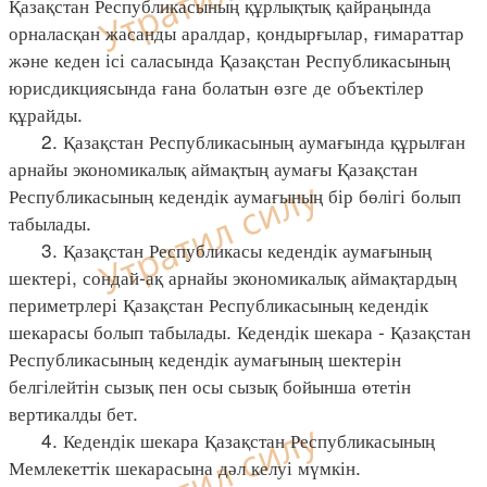
Қазақстан Республикасының құрлықтық қайраңында
орналасқан жасанды аралдар, қондырғылар, ғимараттар
және кеден ісі саласында Қазақстан Республикасының
юрисдикциясында ғана болатын өзге де объектілер
құрайды.
2. Қазақстан Республикасының аумағында құрылған
арнайы экономикалық аймақтың аумағы Қазақстан
Республикасының кедендік аумағының бір бөлігі болып
табылады.
3. Қазақстан Республикасы кедендік аумағының
шектері, сондай-ақ арнайы экономикалық аймақтардың
периметрлері Қазақстан Республикасының кедендік
шекарасы болып табылады. Кедендік шекара - Қазақстан
Республикасының кедендік аумағының шектерін
белгілейтін сызық пен осы сызық бойынша өтетін
вертикалды бет.
4. Кедендік шекара Қазақстан Республикасының
Мемлекеттік шекарасына дәл келуі мүмкін.