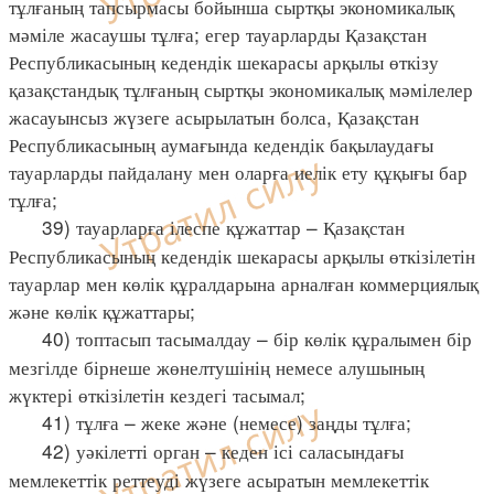
тұлғаның тапсырмасы бойынша сыртқы экономикалық
мәміле жасаушы тұлға; егер тауарларды Қазақстан
Республикасының кедендік шекарасы арқылы өткізу
қазақстандық тұлғаның сыртқы экономикалық мәмілелер
жасауынсыз жүзеге асырылатын болса, Қазақстан
Республикасының аумағында кедендік бақылаудағы
тауарларды пайдалану мен оларға иелік ету құқығы бар
тұлға;
39) тауарларға ілеспе құжаттар – Қазақстан
Республикасының кедендік шекарасы арқылы өткізілетін
тауарлар мен көлік құралдарына арналған коммерциялық
және көлік құжаттары;
40) топтасып тасымалдау – бір көлік құралымен бір
мезгілде бірнеше жөнелтушінің немесе алушының
жүктері өткізілетін кездегі тасымал;
41) тұлға – жеке және (немесе) заңды тұлға;
42) уәкілетті орган – кеден ісі саласындағы
мемлекеттік реттеуді жүзеге асыратын мемлекеттік