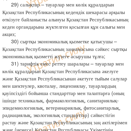
29) салықтар – тауарлар мен көлік құралдарын
Қазақстан Республикасының кедендік шекарасы арқылы
өткізуге байланысты алынуы Қазақстан Республикасының
кеден органдарына жүктелген қосылған құн салығы мен
акциз;
30) сыртқы экономикалық қызметке қатысушы –
Қазақстан Республикасының заңнамасына сәйкес сыртқы
экономикалық қызметті жүзеге асырушы тұлға;
31) тарифтік емес реттеу шаралары – тауарлар мен
көлік құралдарын Қазақстан Республикасына әкелуге
және Қазақстан Республикасынан әкетуге тыйым салулар
мен шектеулер, квоталау, лицензиялау, тауарлардың
қауіпсіздігі бойынша стандарттар мен талаптарға (оның
ішінде техникалық, фармакологиялық, санитариялық-
эпидемиологиялық, ветеринариялық, фитосанитарлық,
радиациялық, экологиялық стандарттар) сәйкестігін
растау және Қазақстан Республикасының заң актілерімен
және (немесе) Қазақстан Республикасы Үкіметінің