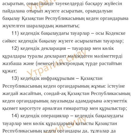
асыратын, оның ішінде тәуекелдерді басқару жүйесін
пайдалана отырып жүзеге асыратын, орындалуын
бақылау Қазақстан Республикасының кеден органдарына
жүктелген шаралардың жиынтығы;
11) кедендік бақылаудағы тауарлар – осы Кодекске
сәйкес кедендік бақылау жүзеге асырылатын тауарлар;
12) кедендік декларация – тауарлар мен көлік
құралдары туралы декларант мәлімдеген мәліметтерді
жазбаша және (немесе) электрондық түрде растайтын
құжат;
13) кедендік инфрақұрылым – Қазақстан
Республикасының кеден органдарының жұмыс істеуіне
жағдай жасайтын, сондай-ақ Қазақстан Республикасының
кеден органдарының лауазымды адамдарына әлеуметтік
қызмет көрсетуге арналған ғимараттар мен құрылыстар;
14) кедендік операциялар – кедендік бақылаудағы
тауарлар мен көлік құралдарына қатысты Қазақстан
Республикасының кеден органдары да, тұлғалар да