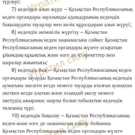
түрлері;
7) кедендік алып жүру – Қазақстан Республикасының
кеден органдары лауазымды адамдарының кедендік
бақылаудағы тауарлар мен көлік құралдарын алып жүруі;
8) кедендік әкімшілік жүргізу – Қазақстан
Республикасының кеден заңнамасына сәйкес Қазақстан
Республикасының кеден органдары жүзеге асыратын
ұйымдық-құқықтық және өзге де іс-әрекеттер мен
шаралар жиынтығы;
9) кедендік баж – Қазақстан Республикасының кеден
органдары тауарды Қазақстан Республикасының кедендік
аумағына әкелген кезде немесе тауарды аталған аумақтан
әкеткен кезде алатын және осындай әкелу немесе
әкетудің ажырамас шарты болып табылатын кедендік
төлемнің түрі;
10) кедендік бақылау – Қазақстан Республикасының
кеден және өзге де заңнамасын сақтау бойынша
Қазақстан Республикасының кеден органдары жүзеге