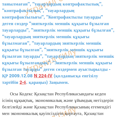
танылмаған", "тауарлардың контрафактылық",
"контрафактылық", "тауарлардың
контрафактылығы", "Контрафактылы тауарды"
деген сөздер "зияткерлік меншік құқығы бұзылған
тауарларды", "зияткерлік меншік құқығы бұзылған",
"тауарлардың зияткерлік меншік құқығы
бұзылмаған", "тауарлардың зияткерлік меншік
құқығы бұзылған", "зияткерлік меншік құқығы
бұзылған тауарды", "тауарлардың зияткерлік меншік
құқығы бұзылғандық", "Зияткерлік меншік құқығы
бұзылған тауарды" деген сөздермен ауыстырылды -
ҚР 2009.12.08
N 224-IV
(қолданысқа енгізілу
тәртібін
2-б
. қараңыз) Заңымен.
Осы Кодекс Қазақстан Республикасындағы кеден
ісінің құқықтық, экономикалық және ұйымдық негіздерін
белгілейді және Қазақстан Республикасының егемендігі
мен экономикалық қауіпсіздігін қорғауға, Қазақстан