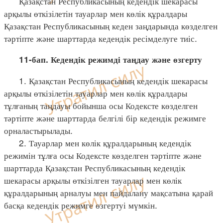
Қазақстан Республикасының кедендік шекарасы
арқылы өткізілетін тауарлар мен көлік құралдары
Қазақстан Республикасының кеден заңдарында көзделген
тәртіпте және шарттарда кедендік ресімделуге тиіс.
11-бап. Кедендік режимді таңдау және өзгерту
1. Қазақстан Республикасының кедендік шекарасы
арқылы өткізілетін тауарлар мен көлік құралдары
тұлғаның таңдауы бойынша осы Кодексте көзделген
тәртіпте және шарттарда белгілі бір кедендік режимге
орналастырылады.
2. Тауарлар мен көлік құралдарының кедендік
режимін тұлға осы Кодексте көзделген тәртіпте және
шарттарда Қазақстан Республикасының кедендік
шекарасы арқылы өткізілген тауарлар мен көлік
құралдарының арналуы мен пайдалану мақсатына қарай
басқа кедендік режимге өзгертуі мүмкін.