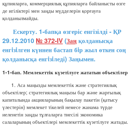
құпияларға, коммерциялық құпияларға байланысты өзге
де игіліктері мен заңды мүдделерін қорғауға
қолданылмайды.
Ескерту. 1-бапқа өзгеріс енгізілді - ҚР
29.12.2010
№ 372-IV
(
Заң
қолданысқа
енгiзiлген күннен бастап бiр жыл өткен соң
қолданысқа енгiзiледі) Заңымен.
1-1-бап. Мемлекеттік күзетілуге жататын объектілер
1. Аса маңызды мемлекеттік және стратегиялық
объектілер; стратегиялық маңызы бар және жарғылық
капиталында акцияларының бақылау пакетін (қатысу
үлестерін) мемлекет тікелей немесе жанама түрде
иеленетін заңды тұлғаларға тиесілі экономика
салаларының объектілері мемлекеттік күзетілуге жатады.