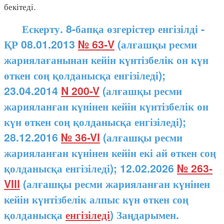
бекітеді.
Ескерту. 8-бапқа өзгерістер енгізілді -
ҚР 08.01.2013
№ 63-V
(алғашқы ресми
жариялағанынан кейін күнтізбелік он күн
өткен соң қолданысқа енгізіледі);
23.04.2014
N 200-V
(алғашқы ресми
жарияланған күнінен кейін күнтізбелік он
күн өткен соң қолданысқа енгізіледі);
28.12.2016
№ 36-VI
(алғашқы ресми
жарияланған күнінен кейін екі ай өткен соң
қолданысқа енгізіледі); 12.02.2026
№ 263-
VIII
(алғашқы ресми жарияланған күнінен
кейін күнтізбелік алпыс күн өткен соң
қолданысқа
енгізіледі
) Заңдарымен.