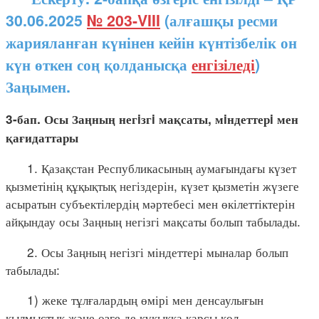
30.06.2025
№ 203-VIII
(алғашқы ресми
жарияланған күнінен кейін күнтізбелік он
күн өткен соң қолданысқа
енгізіледі
)
Заңымен.
3-бап. Осы Заңның негiзгi мақсаты, мiндеттерi мен
қағидаттары
1. Қазақстан Республикасының аумағындағы күзет
қызметінің құқықтық негіздерін, күзет қызметін жүзеге
асыратын субъектілердің мәртебесі мен өкілеттіктерін
айқындау осы Заңның негізгі мақсаты болып табылады.
2. Осы Заңның негізгі міндеттері мыналар болып
табылады:
1) жеке тұлғалардың өмірі мен денсаулығын
қылмыстық және өзге де құқыққа қарсы қол