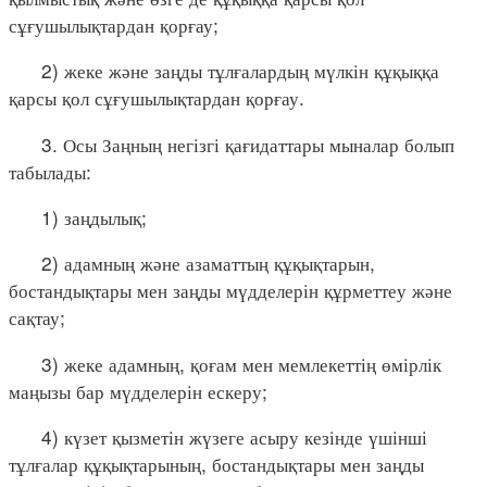
сұғушылықтардан қорғау;
2) жеке және заңды тұлғалардың мүлкін құқыққа
қарсы қол сұғушылықтардан қорғау.
3. Осы Заңның негізгі қағидаттары мыналар болып
табылады:
1) заңдылық;
2) адамның және азаматтың құқықтарын,
бостандықтары мен заңды мүдделерін құрметтеу және
сақтау;
3) жеке адамның, қоғам мен мемлекеттің өмірлік
маңызы бар мүдделерін ескеру;
4) күзет қызметін жүзеге асыру кезінде үшінші
тұлғалар құқықтарының, бостандықтары мен заңды