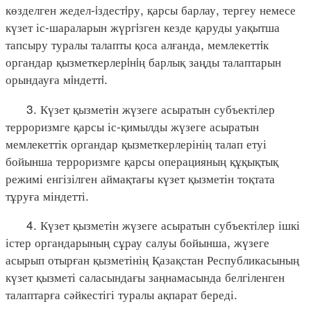
көзделген жедел-iздестiру, қарсы барлау, тергеу немесе
күзет іс-шараларын жүргiзген кезде қаруды уақытша
тапсыру туралы талапты қоса алғанда, мемлекеттiк
органдар қызметкерлерiнiң барлық заңды талаптарын
орындауға мiндеттi.
3. Күзет қызметін жүзеге асыратын субъектілер
терроризмге қарсы іс-қимылды жүзеге асыратын
мемлекеттік органдар қызметкерлерінің талап етуі
бойынша терроризмге қарсы операцияның құқықтық
режимі енгізілген аймақтағы күзет қызметін тоқтата
тұруға міндетті.
4. Күзет қызметін жүзеге асыратын субъектілер ішкі
істер органдарының сұрау салуы бойынша, жүзеге
асырып отырған қызметінің Қазақстан Республикасының
күзет қызметі саласындағы заңнамасында белгіленген
талаптарға сәйкестігі туралы ақпарат береді.