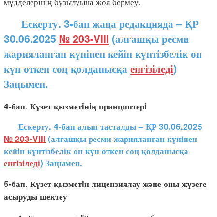
мүдделерінің бұзылуына жол бермеу.
Ескерту. 3-бап жаңа редакцияда – ҚР
30.06.2025
№ 203-VIII
(алғашқы ресми
жарияланған күнінен кейін күнтізбелік он
күн өткен соң қолданысқа
енгізіледі
)
Заңымен.
4-бап. Күзет қызметiнiң принциптерi
Ескерту. 4-бап алып тасталды – ҚР 30.06.2025
№ 203-VIII
(алғашқы ресми жарияланған күнінен
кейін күнтізбелік он күн өткен соң қолданысқа
енгізіледі
) Заңымен.
5-бап. Күзет қызметiн лицензиялау және оны жүзеге
асыруды шектеу