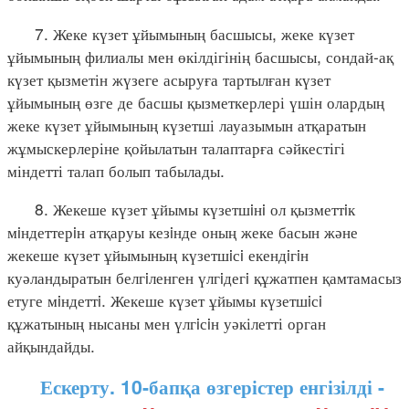
7. Жеке күзет ұйымының басшысы, жеке күзет
ұйымының филиалы мен өкілдігінің басшысы, сондай-ақ
күзет қызметін жүзеге асыруға тартылған күзет
ұйымының өзге де басшы қызметкерлері үшін олардың
жеке күзет ұйымының күзетші лауазымын атқаратын
жұмыскерлеріне қойылатын талаптарға сәйкестігі
міндетті талап болып табылады.
8. Жекеше күзет ұйымы күзетшiнi ол қызметтiк
мiндеттерiн атқаруы кезiнде оның жеке басын және
жекеше күзет ұйымының күзетшiсi екендiгiн
куәландыратын белгiленген үлгiдегi құжатпен қамтамасыз
етуге мiндеттi. Жекеше күзет ұйымы күзетшiсi
құжатының нысаны мен үлгiсiн уәкілетті орган
айқындайды.
Ескерту. 10-бапқа өзгерістер енгізілді -