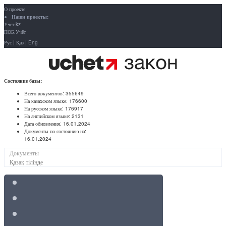
О проекте
Наши проекты:
Учёт.kz
ПОБ.Учёт
Рус
|
Қаз
|
Eng
Состояние базы:
Всего документов:
355649
На казахском языке:
176600
На русском языке:
176917
На английском языке:
2131
Дата обновления:
16.01.2024
Документы по состоянию на:
16.01.2024
Документы
Қазақ тілінде