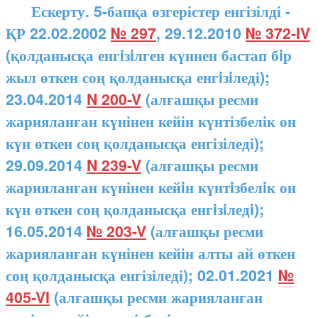
Ескерту. 5-бапқа өзгерістер енгізілді -
ҚР 22.02.2002
№ 297
, 29.12.2010
№ 372-IV
(қолданысқа енгiзiлген күннен бастап бiр
жыл өткен соң қолданысқа енгiзiледі);
23.04.2014
N 200-V
(алғашқы ресми
жарияланған күнінен кейін күнтізбелік он
күн өткен соң қолданысқа енгізіледі);
29.09.2014
N 239-V
(алғашқы ресми
жарияланған күнінен кейiн күнтiзбелiк он
күн өткен соң қолданысқа енгiзiледi);
16.05.2014
№ 203-V
(алғашқы ресми
жарияланған күнінен кейін алты ай өткен
соң қолданысқа енгізіледі); 02.01.2021
№
405-VI
(алғашқы ресми жарияланған