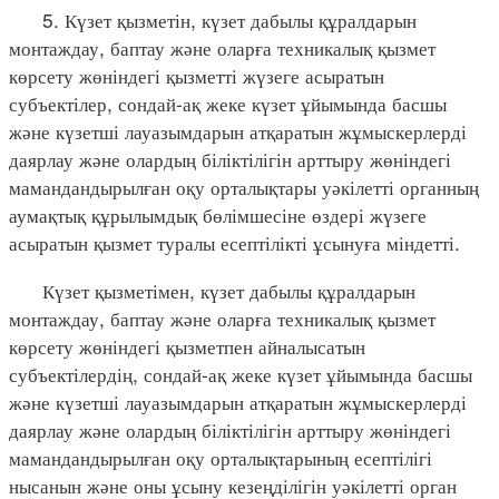
5. Күзет қызметін, күзет дабылы құралдарын
монтаждау, баптау және оларға техникалық қызмет
көрсету жөніндегі қызметті жүзеге асыратын
субъектілер, сондай-ақ жеке күзет ұйымында басшы
және күзетші лауазымдарын атқаратын жұмыскерлерді
даярлау және олардың біліктілігін арттыру жөніндегі
мамандандырылған оқу орталықтары уәкілетті органның
аумақтық құрылымдық бөлімшесіне өздері жүзеге
асыратын қызмет туралы есептілікті ұсынуға міндетті.
Күзет қызметімен, күзет дабылы құралдарын
монтаждау, баптау және оларға техникалық қызмет
көрсету жөніндегі қызметпен айналысатын
субъектілердің, сондай-ақ жеке күзет ұйымында басшы
және күзетші лауазымдарын атқаратын жұмыскерлерді
даярлау және олардың біліктілігін арттыру жөніндегі
мамандандырылған оқу орталықтарының есептілігі
нысанын және оны ұсыну кезеңділігін уәкілетті орган