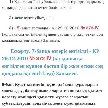
1) Қазақстан Республикасы iшкi iстер органдарының
мамандандырылған күзет бөлiмшелерi;
2) жеке күзет ұйымдары;
3) - 5)
алып тасталды - ҚР 29.12.2010
№ 372-IV
(қолданысқа енгiзiлген күннен бастап бiр жыл өткен соң
қолданысқа енгiзiледі) Заңымен.
Ескерту. 7-бапқа өзгеріс енгізілді - ҚР
29.12.2010
№ 372-IV
(қолданысқа
енгiзiлген күннен бастап бiр жыл өткен соң
қолданысқа енгiзiледі) Заңымен.
8-бап. Күзет қызметін, күзет дабылы құралдарын
монтаждау, баптау және оларға техникалық қызмет
көрсету жөніндегі қызметті жүзеге асыратын
субъектілердің, сондай-ақ жеке күзет ұйымында