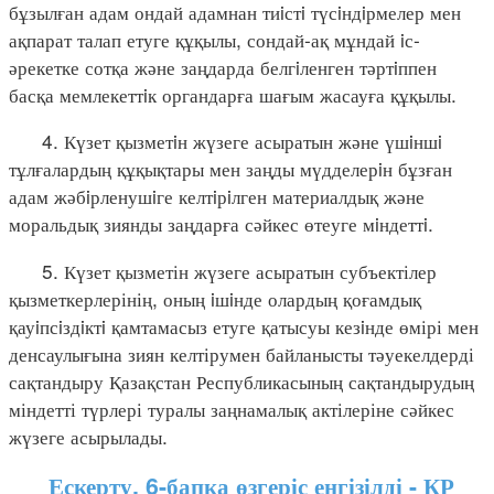
бұзылған адам ондай адамнан тиiстi түсiндiрмелер мен
ақпарат талап етуге құқылы, сондай-ақ мұндай iс-
әрекетке сотқа және заңдарда белгiленген тәртiппен
басқа мемлекеттiк органдарға шағым жасауға құқылы.
4. Күзет қызметiн жүзеге асыратын және үшiншi
тұлғалардың құқықтары мен заңды мүдделерiн бұзған
адам жәбiрленушiге келтiрiлген материалдық және
моральдық зиянды заңдарға сәйкес өтеуге мiндеттi.
5. Күзет қызметін жүзеге асыратын субъектілер
қызметкерлерінің, оның iшiнде олардың қоғамдық
қауiпсiздiктi қамтамасыз етуге қатысуы кезiнде өмірі мен
денсаулығына зиян келтірумен байланысты тәуекелдерді
сақтандыру Қазақстан Республикасының сақтандырудың
міндетті түрлері туралы заңнамалық актілеріне сәйкес
жүзеге асырылады.
Ескерту. 6-бапқа өзгеріс енгізілді - ҚР