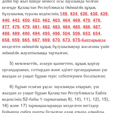
дейiн бiр жыл iшiнде немесе осы лауазымда болған
кезеңде Қазақстан Республикасы Әкiмшiлiк құқық
бұзушылық туралы кодексінің
,
,
,
,
,
149
434
436
438
439
,
,
,
,
,
,
,
,
,
,
440
443
450
453
462
463
464
469
470
476
,
,
,
,
,
,
,
,
,
,
477
478
479
481
482
483
484
485
486
487
,
,
,
,
,
,
,
,
,
,
488
489
490
494
495
496
504
506
653
654
,
,
,
,
,
,
,
658
659
665
667
669
670
673
675-баптарында
көзделген әкiмшiлiк құқық бұзушылықтар жасағаны үшiн
әкiмшiлiк жауаптылыққа тартылған;
5) мемлекеттiк, әскери қызметтен, құқық қорғау
органдарынан, соттардан және әдiлет органдарынан үш
жылдан аз уақыт бұрын теріс себептермен босатылған;
6) бұрын осыған ұқсас лауазымды атқарып, үш
жылдан аз уақыт бұрын Қазақстан Республикасы Еңбек
кодексінің 52-бабы 1-тармағының 9), 10), 11), 12), 15),
16) және 17) тармақшаларында көзделген негіздер
бойынша еңбек шарты бұзылған адам атқара алмайды.