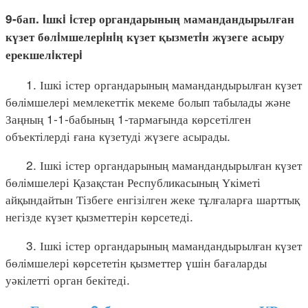
9-бап. Iшкi iстер органдарының мамандандырылған
күзет бөлiмшелерiнiң күзет қызметiн жүзеге асыру
ерекшелiктерi
1. Ішкі істер органдарының мамандандырылған күзет
бөлімшелері мемлекеттік мекеме болып табылады және
Заңның 1-1-бабының 1-тармағында көрсетілген
объектілерді ғана күзетуді жүзеге асырады.
2. Ішкі істер органдарының мамандандырылған күзет
бөлімшелері Қазақстан Республикасының Үкіметі
айқындайтын Тізбеге енгізілген жеке тұлғаларға шарттық
негізде күзет қызметтерін көрсетеді.
3. Ішкі істер органдарының мамандандырылған күзет
бөлімшелері көрсететін қызметтер үшін бағаларды
уәкілетті орган бекітеді.