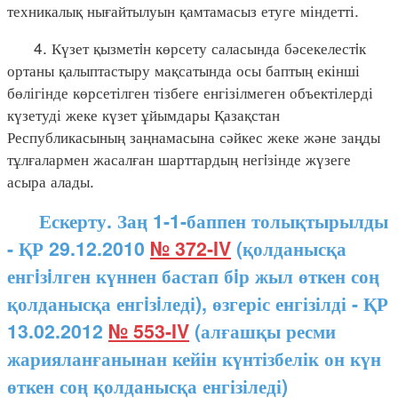
техникалық нығайтылуын қамтамасыз етуге міндетті.
4. Күзет қызметiн көрсету саласында бәсекелестiк
ортаны қалыптастыру мақсатында осы баптың екінші
бөлігінде көрсетілген тізбеге енгізілмеген объектілерді
күзетуді жеке күзет ұйымдары Қазақстан
Республикасының заңнамасына сәйкес жеке және заңды
тұлғалармен жасалған шарттардың негiзінде жүзеге
асыра алады.
Ескерту. Заң 1-1-баппен толықтырылды
- ҚР 29.12.2010
№ 372-IV
(қолданысқа
енгiзiлген күннен бастап бiр жыл өткен соң
қолданысқа енгiзiледі), өзгеріс енгізілді - ҚР
13.02.2012
№ 553-IV
(алғашқы ресми
жарияланғанынан кейін күнтізбелік он күн
өткен соң қолданысқа енгізіледі)