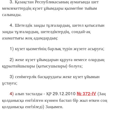
3. Қазақстан Республикасының аумағында шет
мемлекеттердiң күзет ұйымдары қызметiне тыйым
салынады.
4. Шетелдiк заңды тұлғалардың, шетел қатысатын
заңды тұлғалардың, шетелдiктердiң, сондай-ақ
азаматтығы жоқ адамдардың:
1) күзет қызметiнің барлық түрін жүзеге асыруға;
2) жеке күзет ұйымдарын құруға немесе олардың
құрылтайшылары (қатысушылары) болуға;
3) сенiмгерлiк басқарудағы жеке күзет ұйымын
ұстауға;
4)
алып тасталды - ҚР 29.12.2010
(Заң
№ 372-IV
қолданысқа енгiзiлген күннен бастап бiр жыл өткен соң
қолданысқа енгiзiледі) Заңымен.