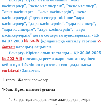
кәсіпкерлер", "жеке кәсіпкерлік", "жеке кәсіпкер",
"жеке кәсіпкерге", "жеке кәсіпкердің", "жеке
кәсіпкерлердің" деген сөздер тиісінше "дара
кәсіпкерлер", "дара кәсіпкерлік", "дара кәсіпкер",
"дара кәсіпкерге", "дара кәсіпкердің", "дара
кәсіпкерлердің" деген сөздермен ауыстырылды - ҚР
04.07.2008
№ 53-IV
(қолданысқа енгізілу тәртібін
2-
баптан
қараңыз) Заңымен.
Ескерту. Кіріспе алып тасталды – ҚР 30.06.2025
№ 203-VIII
(алғашқы ресми жарияланған күнінен
кейін күнтізбелік он күн өткен соң қолданысқа
енгізіледі
) Заңымен.
1-тарау. Жалпы ережелер
1-бап. Күзет қызметі ұғымы
1. Заңды тұлғалардың жеке адамдардың өмiрiн,
денсаулығы мен мүлкін, сондай-ақ заңды тұлғалардың