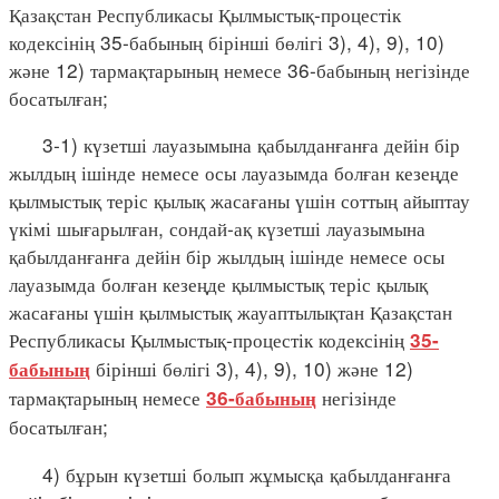
Қазақстан Республикасы Қылмыстық-процестік
кодексінің 35-бабының бірінші бөлігі 3), 4), 9), 10)
және 12) тармақтарының немесе 36-бабының негізінде
босатылған;
3-1) күзетші лауазымына қабылданғанға дейін бір
жылдың ішінде немесе осы лауазымда болған кезеңде
қылмыстық теріс қылық жасағаны үшін соттың айыптау
үкімі шығарылған, сондай-ақ күзетші лауазымына
қабылданғанға дейін бір жылдың ішінде немесе осы
лауазымда болған кезеңде қылмыстық теріс қылық
жасағаны үшін қылмыстық жауаптылықтан Қазақстан
Республикасы Қылмыстық-процестік кодексінің
35-
бірінші бөлігі 3), 4), 9), 10) және 12)
бабының
тармақтарының немесе
негізінде
36-бабының
босатылған;
4) бұрын күзетші болып жұмысқа қабылданғанға