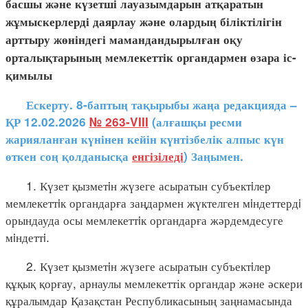
басшы және күзетші лауазымдарын атқаратын
жұмыскерлерді даярлау және олардың біліктілігін
арттыру жөніндегі мамандандырылған оқу
орталықтарының мемлекеттік органдармен өзара іс-
қимылы
Ескерту. 8-баптың тақырыбы жаңа редакцияда –
ҚР 12.02.2026
№ 263-VIII
(алғашқы ресми
жарияланған күнінен кейін күнтізбелік алпыс күн
өткен соң қолданысқа
енгізіледі
) Заңымен.
1. Күзет қызметiн жүзеге асыратын субъектiлер
мемлекеттiк органдарға заңдармен жүктелген мiндеттердi
орындауда осы мемлекеттiк органдарға жәрдемдесуге
мiндеттi.
2. Күзет қызметiн жүзеге асыратын субъектiлер
құқық қорғау, арнаулы мемлекеттік органдар және әскери
құралымдар Қазақстан Республикасының заңнамасында