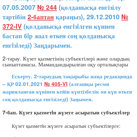
07.05.2007
№ 244
(қолданысқа енгізілу
тәртібін
2-баптан
қараңыз), 29.12.2010
№
372-IV
(қолданысқа енгiзiлген күннен
бастап бiр жыл өткен соң қолданысқа
енгiзiледі) Заңдарымен.
2-тарау. Күзет қызметінің субъектілері және олардың
сыныптамасы. Мамандандырылған оқу орталықтары
Ескерту. 2-тараудың тақырыбы жаңа редакцияда
– ҚР 02.01.2021
№ 405-VI
(алғашқы ресми
жарияланған күнінен кейін күнтізбелік он күн өткен
соң қолданысқа енгізіледі) Заңымен.
7-бап. Күзет қызметiн жүзеге асыратын субъектiлер
Күзет қызметiн жүзеге асыратын субъектiлерге: