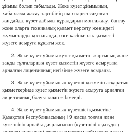
ұйымы болып табылады. Жеке күзет ұйымының,
хабарлама жасау тәртібінің шарттарын сақтаған
жағдайда, күзет дабылы құралдарын монтаждау, баптау
және оларға техникалық қызмет көрсету жөніндегі
жұмыстарды қоспағанда, өзге кәсiпкерлiк қызметтi
жүзеге асыруға құқығы жоқ.
2. Жеке күзет ұйымы күзет қызметін жарғының және
заңды тұлғалардың күзет қызметін жүзеге асыруына
арналған лицензияның негізінде жүзеге асырады.
3. Жеке күзет ұйымының күзетшi қызметiн атқаратын
қызметкерiнде күзет қызметiн жүзеге асыруға арналған
лицензияның болуы талап етiлмейдi.
4. Жеке күзет ұйымының күзетшiсi қызметiне
Қазақстан Республикасының 19 жасқа толған және
күзетшiнiң арнайы даярлығынан (күзетшiнi оқытудың
арнаулы курсынан) өткен азаматтары қабылдана алады.