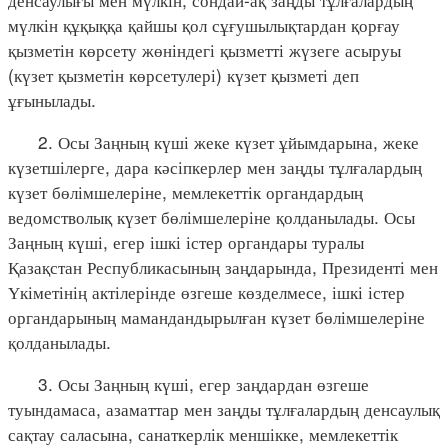
мүлкін құқыққа қайшы қол сұғушылықтардан қорғау
қызметін көрсету жөніндегі қызметті жүзеге асыруы
(күзет қызметін көрсетулері) күзет қызметі деп
ұғынылады.
2. Осы Заңның күші жеке күзет ұйымдарына, жеке
күзетшілерге, дара кәсіпкерлер мен заңды тұлғалардың
күзет бөлімшелеріне, мемлекеттік органдардың
ведомстволық күзет бөлімшелеріне қолданылады. Осы
Заңның күші, егер ішкі істер органдары туралы
Қазақстан Республикасының заңдарында, Президенті мен
Үкіметінің актілерінде өзгеше көзделмесе, ішкі істер
органдарының мамандандырылған күзет бөлімшелеріне
қолданылады.
3. Осы Заңның күші, егер заңдардан өзгеше
туындамаса, азаматтар мен заңды тұлғалардың денсаулық
сақтау саласына, санаткерлік меншікке, мемлекеттік