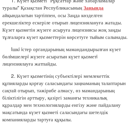
1. Күзет қызметі "Рұқсаттар және хабарламалар
туралы" Қазақстан Республикасының
Заңында
айқындалатын тәртіппен, осы Заңда көзделген
ерекшеліктер ескеріле отырып лицензиялануға жатады.
Күзет қызметін жүзеге асыруға лицензиясы жоқ заңды
тұлғаларға күзет қызметтерін көрсетуге тыйым салынады.
Iшкi iстер органдарының мамандандырылған күзет
бөлiмшелерi жүзеге асыратын күзет қызметi
лицензиялауға жатпайды.
2. Күзет қызметінің субъектілері мемлекеттік
құпияларды қорғау саласындағы заңнаманың талаптарын
сақтай отырып, тәжірибе алмасу, өз мамандарының
біліктілігін арттыру, қазіргі заманғы техникалық
құралдар мен технологияларды енгізу және пайдалану
мақсатында күзет қызметі саласындағы шетелдік
компанияларды тартуға құқылы.