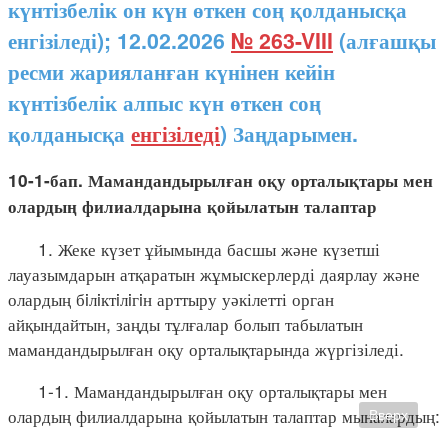
күнтізбелік он күн өткен соң қолданысқа
енгізіледі); 12.02.2026
№ 263-VIII
(алғашқы
ресми жарияланған күнінен кейін
күнтізбелік алпыс күн өткен соң
қолданысқа
енгізіледі
) Заңдарымен.
10-1-бап. Мамандандырылған оқу орталықтары мен
олардың филиалдарына қойылатын талаптар
1. Жеке күзет ұйымында басшы және күзетші
лауазымдарын атқаратын жұмыскерлерді даярлау және
олардың бiлiктiлiгiн арттыру уәкілетті орган
айқындайтын, заңды тұлғалар болып табылатын
мамандандырылған оқу орталықтарында жүргізіледі.
1-1. Мамандандырылған оқу орталықтары мен
олардың филиалдарына қойылатын талаптар мыналардың:
Вверх