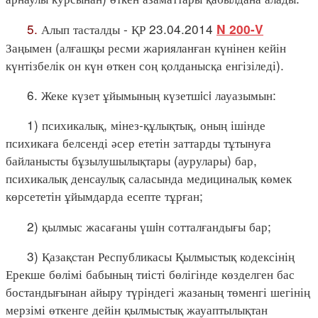
5.
Алып тасталды - ҚР 23.04.2014
N 200-V
Заңымен (алғашқы ресми жарияланған күнінен кейін
күнтізбелік он күн өткен соң қолданысқа енгізіледі).
6. Жеке күзет ұйымының күзетшiсi лауазымын:
1) психикалық, мінез-құлықтық, оның ішінде
психикаға белсенді әсер ететін заттарды тұтынуға
байланысты бұзылушылықтары (аурулары) бар,
психикалық денсаулық саласында медициналық көмек
көрсететін ұйымдарда есепте тұрған;
2) қылмыс жасағаны үшiн сотталғандығы бар;
3) Қазақстан Республикасы Қылмыстық кодексінің
Ерекше бөлімі бабының тиісті бөлігінде көзделген бас
бостандығынан айыру түріндегі жазаның төменгі шегінің
мерзімі өткенге дейін қылмыстық жауаптылықтан