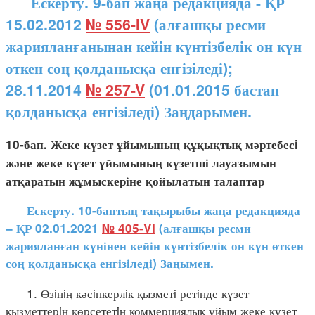
Ескерту. 9-бап жаңа редакцияда - ҚР
15.02.2012
№ 556-IV
(алғашқы ресми
жарияланғанынан кейін күнтізбелік он күн
өткен соң қолданысқа енгізіледі);
28.11.2014
№ 257-V
(01.01.2015 бастап
қолданысқа енгізіледі) Заңдарымен.
10-бап. Жеке күзет ұйымының құқықтық мәртебесi
және жеке күзет ұйымының күзетші лауазымын
атқаратын жұмыскеріне қойылатын талаптар
Ескерту. 10-баптың тақырыбы жаңа редакцияда
– ҚР 02.01.2021
№ 405-VI
(алғашқы ресми
жарияланған күнінен кейін күнтізбелік он күн өткен
соң қолданысқа енгізіледі) Заңымен.
1. Өзiнiң кәсiпкерлiк қызметi ретiнде күзет
қызметтерiн көрсететiн коммерциялық ұйым жеке күзет