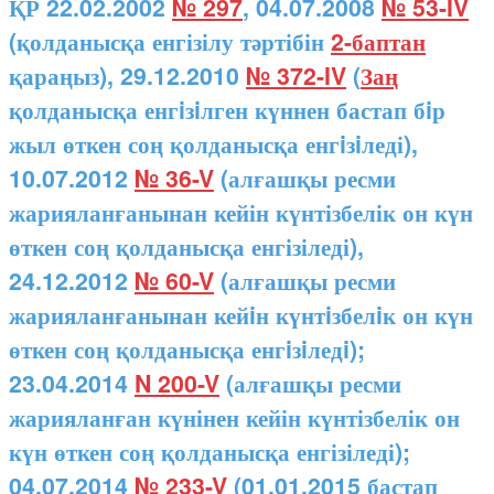
ҚР 22.02.2002
№ 297
, 04.07.2008
№ 53-IV
(қолданысқа енгізілу тәртібін
2-баптан
қараңыз), 29.12.2010
№ 372-IV
(
Заң
қолданысқа енгiзiлген күннен бастап бiр
жыл өткен соң қолданысқа енгiзiледі),
10.07.2012
№ 36-V
(алғашқы ресми
жарияланғанынан кейін күнтізбелік он күн
өткен соң қолданысқа енгізіледі),
24.12.2012
№ 60-V
(алғашқы ресми
жарияланғанынан кейiн күнтiзбелiк он күн
өткен соң қолданысқа енгiзiледi);
23.04.2014
N 200-V
(алғашқы ресми
жарияланған күнінен кейін күнтізбелік он
күн өткен соң қолданысқа енгізіледі);
04.07.2014
№ 233-V
(01.01.2015 бастап