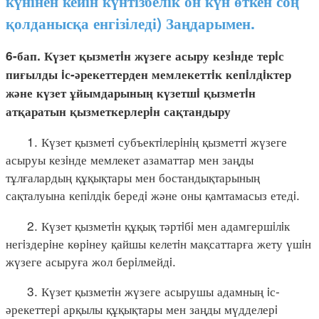
күнінен кейін күнтізбелік он күн өткен соң
қолданысқа енгізіледі) Заңдарымен.
6-бап. Күзет қызметiн жүзеге асыру кезiнде терiс
пиғылды iс-әрекеттерден мемлекеттiк кепiлдiктер
және күзет ұйымдарының күзетшi қызметiн
атқаратын қызметкерлерiн сақтандыру
1. Күзет қызметi субъектiлерiнiң қызметтi жүзеге
асыруы кезiнде мемлекет азаматтар мен заңды
тұлғалардың құқықтары мен бостандықтарының
сақталуына кепiлдiк бередi және оны қамтамасыз етедi.
2. Күзет қызметiн құқық тәртiбi мен адамгершiлiк
негiздерiне көрiнеу қайшы келетiн мақсаттарға жету үшiн
жүзеге асыруға жол берiлмейдi.
3. Күзет қызметiн жүзеге асырушы адамның iс-
әрекеттерi арқылы құқықтары мен заңды мүдделерi