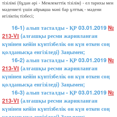
тізілімі (бұдан әрі - Мемлекеттік тізілім) - ел тарихы мен
мәдениеті үшін айрықша мәні бар ұлттық - мәдени
игіліктің тізбесі;
16-1) алып тасталды - ҚР 03.01.2019
№
213-VІ
(алғашқы ресми жарияланған
күнінен кейін күнтізбелік он күн өткен соң
қолданысқа енгізіледі) Заңымен;
16-2) алып тасталды - ҚР 03.01.2019
№
213-VІ
(алғашқы ресми жарияланған
күнінен кейін күнтізбелік он күн өткен соң
қолданысқа енгізіледі) Заңымен;
16-3) алып тасталды - ҚР 03.01.2019
№
213-VІ
(алғашқы ресми жарияланған
күнінен кейін күнтізбелік он күн өткен соң
қолданысқа енгізіледі) Заңымен;