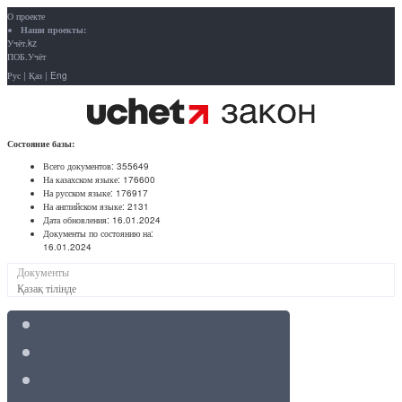
О проекте
Наши проекты:
Учёт.kz
ПОБ.Учёт
Рус
|
Қаз
|
Eng
Состояние базы:
Всего документов:
355649
На казахском языке:
176600
На русском языке:
176917
На английском языке:
2131
Дата обновления:
16.01.2024
Документы по состоянию на:
16.01.2024
Документы
Қазақ тілінде