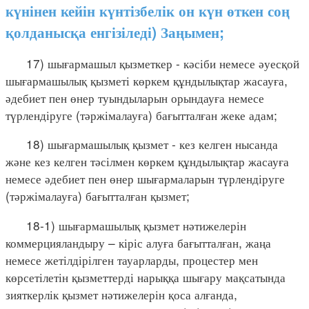
күнінен кейін күнтізбелік он күн өткен соң
қолданысқа енгізіледі) Заңымен;
17) шығармашыл қызметкер - кәсіби немесе әуесқой
шығармашылық қызметі көркем құндылықтар жасауға,
әдебиет пен өнер туындыларын орындауға немесе
түрлендіруге (тәржімалауға) бағытталған жеке адам;
18) шығармашылық қызмет - кез келген нысанда
және кез келген тәсілмен көркем құндылықтар жасауға
немесе әдебиет пен өнер шығармаларын түрлендіруге
(тәржімалауға) бағытталған қызмет;
18-1) шығармашылық қызмет нәтижелерін
коммерцияландыру – кіріс алуға бағытталған, жаңа
немесе жетілдірілген тауарларды, процестер мен
көрсетілетін қызметтерді нарыққа шығару мақсатында
зияткерлік қызмет нәтижелерін қоса алғанда,