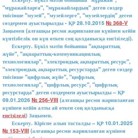
"мұражайларға", "мұражайлардың" деген сөздер
тиісінше "музей", "музейлерге", "музейлердің" деген
сөздермен ауыстырылды - ҚР 28.10.2015
№ 368-V
Заңымен (алғашқы ресми жарияланған күнінен кейін
күнтізбелік он күн өткен соң қолданысқа енгізіледі).
Ескерту. Бүкіл мәтін бойынша "ақпараттық
жүйе", "ақпараттық-коммуникациялық
технологиялар", "электрондық ақпараттық ресурс",
"электрондық ақпараттық ресурстарда" деген сөздер
тиісінше "цифрлық жүйе", "цифрлық
технологиялар", "цифрлық ресурс", "цифрлық
ресурстарда" деген сөздермен ауыстырылды – ҚР
09.01.2026
№ 256-VIII
(алғашқы ресми жарияланған
күнінен кейін алты ай өткен соң қолданысқа
енгізіледі
) Заңымен.
Ескерту. Кіріспе алып тасталды – ҚР 10.01.2025
№ 153-VIII
(алғашқы ресми жарияланған күнінен