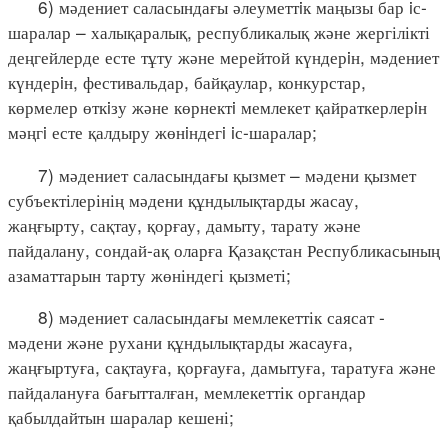
6) мәдениет саласындағы әлеуметтiк маңызы бар iс-
шаралар – халықаралық, республикалық және жергілікті
деңгейлерде есте тұту және мерейтой күндерiн, мәдениет
күндерiн, фестивальдар, байқаулар, конкурстар,
көрмелер өткiзу және көрнектi мемлекет қайраткерлерiн
мәңгi есте қалдыру жөнiндегi iс-шаралар;
7) мәдениет саласындағы қызмет – мәдени қызмет
субъектілерінің мәдени құндылықтарды жасау,
жаңғырту, сақтау, қорғау, дамыту, тарату және
пайдалану, сондай-ақ оларға Қазақстан Республикасының
азаматтарын тарту жөніндегі қызметі;
8) мәдениет саласындағы мемлекеттік саясат -
мәдени және рухани құндылықтарды жасауға,
жаңғыртуға, сақтауға, қорғауға, дамытуға, таратуға және
пайдалануға бағытталған, мемлекеттік органдар
қабылдайтын шаралар кешені;