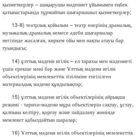
қызметкерлер – шақырушы мәдениет ұйымымен еңбек
қатынастарында тұрмайтын шығармашыл қызметкерлер;
13-8) театрлық қойылым – театр өнерінің драмалық,
музыкалық-драмалық немесе әдеби шығармалар
негізінде жасалған, көркем ойы мен нақты атауы бар
туындысы;
14) ұлттық мәдени игілік – ел тарихы мен мәдениеті
үшін ерекше мәні бар және Ұлттық мәдени игілік
объектілерінің мемлекеттік тізіліміне енгізілген
материалдық мәдени құндылықтар;
15) ұлттық мәдени игілік объектілерінің айрықша
режимі - тарихи-мәдени мұра объектілерін сақтау, ұстау,
қалпына келтіру, қорғау және пайдалану жөнінде
мемлекет қабылдайтын шаралар;
16) Ұлттық мәдени игілік объектілерінің мемлекеттік