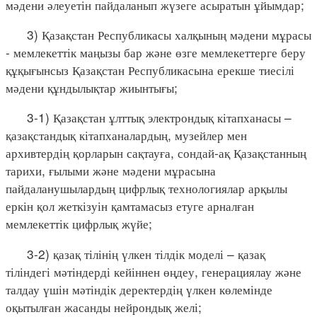
мәдени әлеуетін пайдаланып жүзеге асыратын ұйымдар;
3) Қазақстан Республикасы халқының мәдени мұрасы
- мемлекеттік маңызы бар және өзге мемлекеттерге беру
құқығынсыз Қазақстан Республикасына ерекше тиесілі
мәдени құндылықтар жиынтығы;
3-1) Қазақстан ұлттық электрондық кітапханасы –
қазақстандық кітапханалардың, музейлер мен
архивтердің қорларын сақтауға, сондай-ақ Қазақстанның
тарихи, ғылыми және мәдени мұрасына
пайдаланушылардың цифрлық технологиялар арқылы
еркін қол жеткізуін қамтамасыз етуге арналған
мемлекеттік цифрлық жүйе;
3-2) қазақ тілінің үлкен тілдік моделі – қазақ
тіліндегі мәтіндерді кейіннен өңдеу, генерациялау және
талдау үшін мәтіндік деректердің үлкен көлемінде
оқытылған жасанды нейрондық желі;