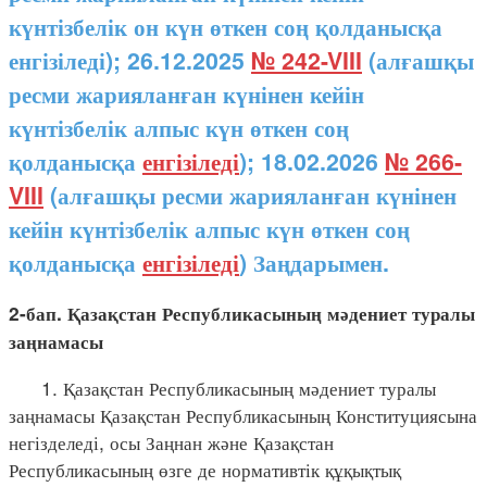
күнтізбелік он күн өткен соң қолданысқа
енгізіледі); 26.12.2025
№ 242-VIII
(алғашқы
ресми жарияланған күнінен кейін
күнтізбелік алпыс күн өткен соң
қолданысқа
енгізіледі
); 18.02.2026
№ 266-
VIII
(алғашқы ресми жарияланған күнінен
кейін күнтізбелік алпыс күн өткен соң
қолданысқа
енгізіледі
) Заңдарымен.
2-бап. Қазақстан Республикасының мәдениет туралы
заңнамасы
1. Қазақстан Республикасының мәдениет туралы
заңнамасы Қазақстан Республикасының Конституциясына
негізделеді, осы Заңнан және Қазақстан
Республикасының өзге де нормативтік құқықтық