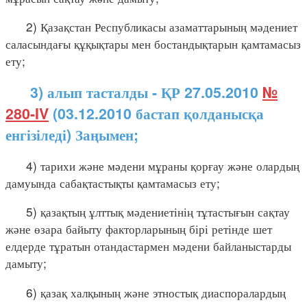
2) Қазақстан Республикасы азаматтарының мәдениет
саласындағы құқықтары мен бостандықтарын қамтамасыз
ету;
3) алып тасталды - ҚР 27.05.2010
№
280-IV
(03.12.2010 бастап қолданысқа
енгізіледі) Заңымен;
4) тарихи және мәдени мұраны қорғау және олардың
дамуында сабақтастықты қамтамасыз ету;
5) қазақтың ұлттық мәдениетінің тұтастығын сақтау
және өзара байыту факторларының бірі ретінде шет
елдерде тұратын отандастармен мәдени байланыстарды
дамыту;
6) қазақ халқының және этностық диаспоралардың