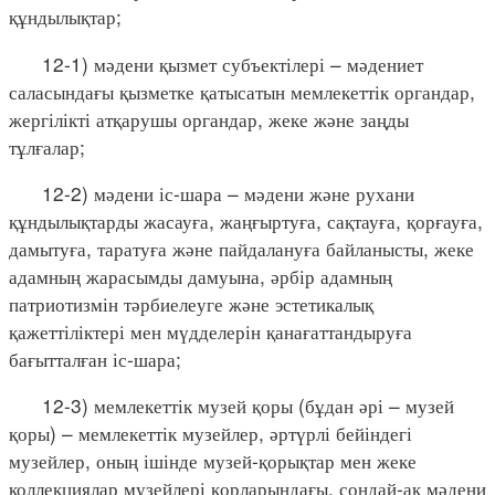
құндылықтар;
12-1) мәдени қызмет субъектілері – мәдениет
саласындағы қызметке қатысатын мемлекеттік органдар,
жергілікті атқарушы органдар, жеке және заңды
тұлғалар;
12-2) мәдени іс-шара – мәдени және рухани
құндылықтарды жасауға, жаңғыртуға, сақтауға, қорғауға,
дамытуға, таратуға және пайдалануға байланысты, жеке
адамның жарасымды дамуына, әрбір адамның
патриотизмін тәрбиелеуге және эстетикалық
қажеттіліктері мен мүдделерін қанағаттандыруға
бағытталған іс-шара;
12-3) мемлекеттік музей қоры (бұдан әрі – музей
қоры) – мемлекеттік музейлер, әртүрлі бейіндегі
музейлер, оның ішінде музей-қорықтар мен жеке
коллекциялар музейлері қорларындағы, сондай-ақ мәдени