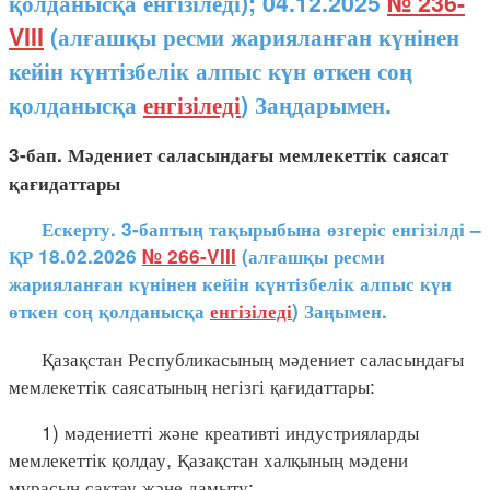
қолданысқа енгізіледі); 04.12.2025
№ 236-
VIII
(алғашқы ресми жарияланған күнінен
кейін күнтізбелік алпыс күн өткен соң
қолданысқа
енгізіледі
) Заңдарымен.
3-бап. Мәдениет саласындағы мемлекеттік саясат
қағидаттары
Ескерту. 3-баптың тақырыбына өзгеріс енгізілді –
ҚР 18.02.2026
№ 266-VIII
(алғашқы ресми
жарияланған күнінен кейін күнтізбелік алпыс күн
өткен соң қолданысқа
енгізіледі
) Заңымен.
Қазақстан Республикасының мәдениет саласындағы
мемлекеттік саясатының негізгі қағидаттары:
1) мәдениетті және креативті индустрияларды
мемлекеттік қолдау, Қазақстан халқының мәдени
мұрасын сақтау және дамыту;