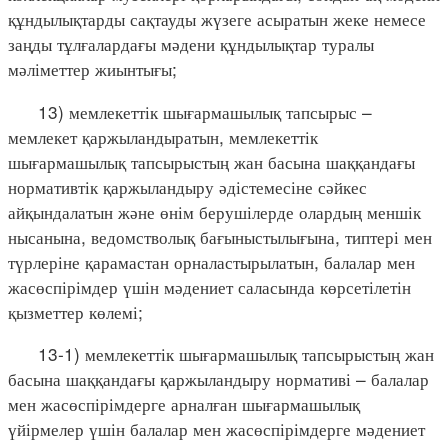
құндылықтарды сақтауды жүзеге асыратын жеке немесе
заңды тұлғалардағы мәдени құндылықтар туралы
мәліметтер жиынтығы;
13) мемлекеттік шығармашылық тапсырыс –
мемлекет қаржыландыратын, мемлекеттік
шығармашылық тапсырыстың жан басына шаққандағы
нормативтік қаржыландыру әдістемесіне сәйкес
айқындалатын және өнім берушілерде олардың меншік
нысанына, ведомстволық бағыныстылығына, типтері мен
түрлеріне қарамастан орналастырылатын, балалар мен
жасөспірімдер үшін мәдениет саласында көрсетілетін
қызметтер көлемі;
13-1) мемлекеттік шығармашылық тапсырыстың жан
басына шаққандағы қаржыландыру нормативі – балалар
мен жасөспірімдерге арналған шығармашылық
үйірмелер үшін балалар мен жасөспірімдерге мәдениет