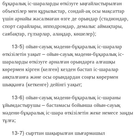
бұқаралық іс-шараларды өткізуге ыңғайластырылған
объектілер мен құрылыстар, сондай-ақ осы мақсаттар
үшін арнайы жасалмаған өзге де орындар (стадиондар,
спорт сарайлары, ипподромдар, демалыс аймақтары,
саябақтар, гүлзарлар, алаңдар, көшелер);
13-5) ойын-сауық мәдени-бұқаралық іс-шаралар
өткізілетін уақыт – ойын-сауық мәдени-бұқаралық іс-
шараларды өткізуге арналған орындарға алғашқы
көрермен кірген (келген) кезден бастап іс-шаралар
аяқталғанға және осы орындардан соңғы көрермен
шыққанға (кеткенге) дейінгі уақыт;
13-6) ойын-сауық мәдени-бұқаралық іс-шараны
ұйымдастырушы – бастамасы бойынша ойын-сауық
мәдени-бұқаралық іс-шара өткізілетін жеке немесе заңды
тұлға;
13-7) сырттан шақырылған шығармашыл