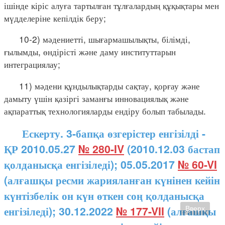
ішінде кіріс алуға тартылған тұлғалардың құқықтары мен
мүдделеріне кепілдік беру;
10-2) мәдениетті, шығармашылықты, білімді,
ғылымды, өндірісті және даму институттарын
интеграциялау;
11) мәдени құндылықтарды сақтау, қорғау және
дамыту үшін қазіргі заманғы инновациялық және
ақпараттық технологияларды ендіру болып табылады.
Ескерту. 3-бапқа өзгерістер енгізілді -
ҚР 2010.05.27
№ 280-IV
(2010.12.03 бастап
қолданысқа енгізіледі); 05.05.2017
№ 60-VI
(алғашқы ресми жарияланған күнінен кейін
күнтізбелік он күн өткен соң қолданысқа
енгізіледі); 30.12.2022
№ 177-VII
(алғашқы
Вверх