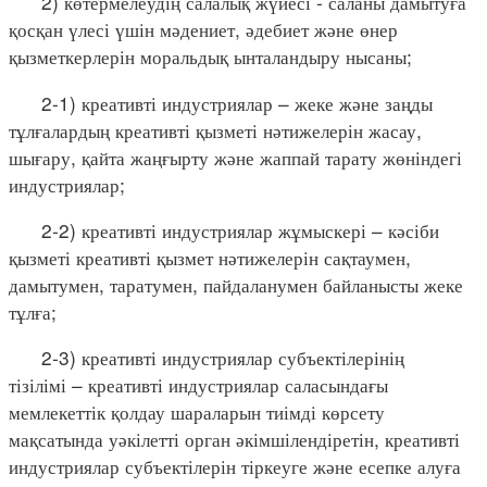
2) көтермелеудің салалық жүйесі - саланы дамытуға
қосқан үлесі үшін мәдениет, әдебиет және өнер
қызметкерлерін моральдық ынталандыру нысаны;
2-1) креативті индустриялар – жеке және заңды
тұлғалардың креативті қызметі нәтижелерін жасау,
шығару, қайта жаңғырту және жаппай тарату жөніндегі
индустриялар;
2-2) креативті индустриялар жұмыскері – кәсіби
қызметі креативті қызмет нәтижелерін сақтаумен,
дамытумен, таратумен, пайдаланумен байланысты жеке
тұлға;
2-3) креативті индустриялар субъектілерінің
тізілімі – креативті индустриялар саласындағы
мемлекеттік қолдау шараларын тиімді көрсету
мақсатында уәкілетті орган әкімшілендіретін, креативті
индустриялар субъектілерін тіркеуге және есепке алуға