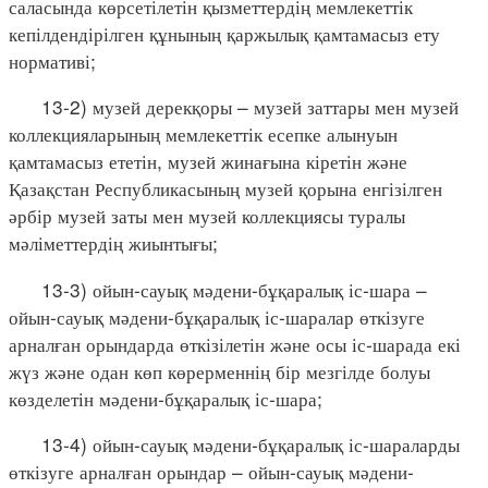
саласында көрсетілетін қызметтердің мемлекеттік
кепілдендірілген құнының қаржылық қамтамасыз ету
нормативі;
13-2) музей дерекқоры – музей заттары мен музей
коллекцияларының мемлекеттік есепке алынуын
қамтамасыз ететін, музей жинағына кіретін және
Қазақстан Республикасының музей қорына енгізілген
әрбір музей заты мен музей коллекциясы туралы
мәліметтердің жиынтығы;
13-3) ойын-сауық мәдени-бұқаралық іс-шара –
ойын-сауық мәдени-бұқаралық іс-шаралар өткізуге
арналған орындарда өткізілетін және осы іс-шарада екі
жүз және одан көп көрерменнің бір мезгілде болуы
көзделетін мәдени-бұқаралық іс-шара;
13-4) ойын-сауық мәдени-бұқаралық іс-шараларды
өткізуге арналған орындар – ойын-сауық мәдени-