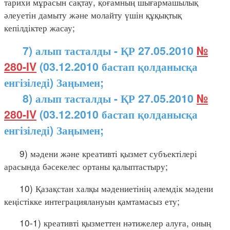
тарихи мұрасын сақтау, қоғамның шығармашылық
әлеуетін дамыту және молайту үшін құқықтық
кепілдіктер жасау;
7) алып тасталды - ҚР 27.05.2010
№
280-IV
(03.12.2010 бастап қолданысқа
енгізіледі) Заңымен;
8) алып тасталды - ҚР 27.05.2010
№
280-IV
(03.12.2010 бастап қолданысқа
енгізіледі) Заңымен;
9) мәдени және креативті қызмет субъектілері
арасында бәсекелес ортаны қалыптастыру;
10) Қазақстан халқы мәдениетінің әлемдік мәдени
кеңістікке интеграциялануын қамтамасыз ету;
10-1) креативті қызметтен нәтижелер алуға, оның