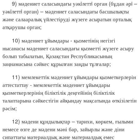
9) мәдениет саласындағы уәкiлеттi орган (бұдан әрi –
уәкiлеттi орган) – мәдениет саласындағы басшылықты
және салааралық үйлестіруді жүзеге асыратын орталық
атқарушы орган;
10) мәдениет ұйымдары - қызметінің негізгі
нысанасы мәдениет саласындағы қызметті жүзеге асыру
болып табылатын, Қазақстан Республикасының
заңнамасына сәйкес құрылған заңды тұлғалар;
11) мемлекеттік мәдениет ұйымдары қызметкерлерін
аттестаттау - мемлекеттік мәдениет ұйымдары
қызметкерлерінің біліктілік деңгейінің біліктілік
талаптарына сәйкестігін айқындау мақсатында өткізілетін
рәсім;
12) мәдени құндылықтар – тарихи, көркем, ғылыми
немесе өзге де мәдени мәні бар, зайырлы және діни
сипаттағы материалдық және материалдық емес