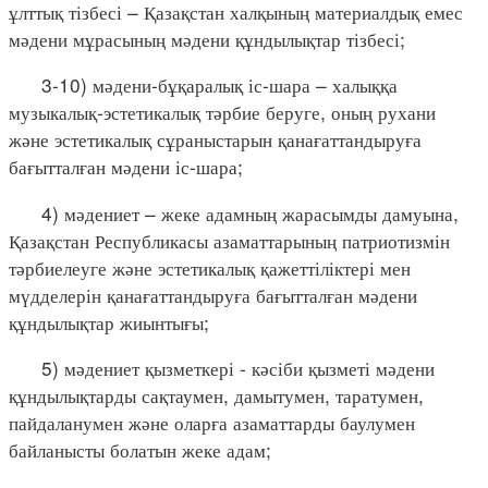
ұлттық тізбесі – Қазақстан халқының материалдық емес
мәдени мұрасының мәдени құндылықтар тізбесі;
3-10) мәдени-бұқаралық іс-шара – халыққа
музыкалық-эстетикалық тәрбие беруге, оның рухани
және эстетикалық сұраныстарын қанағаттандыруға
бағытталған мәдени іс-шара;
4) мәдениет – жеке адамның жарасымды дамуына,
Қазақстан Республикасы азаматтарының патриотизмін
тәрбиелеуге және эстетикалық қажеттіліктері мен
мүдделерін қанағаттандыруға бағытталған мәдени
құндылықтар жиынтығы;
5) мәдениет қызметкері - кәсіби қызметі мәдени
құндылықтарды сақтаумен, дамытумен, таратумен,
пайдаланумен және оларға азаматтарды баулумен
байланысты болатын жеке адам;