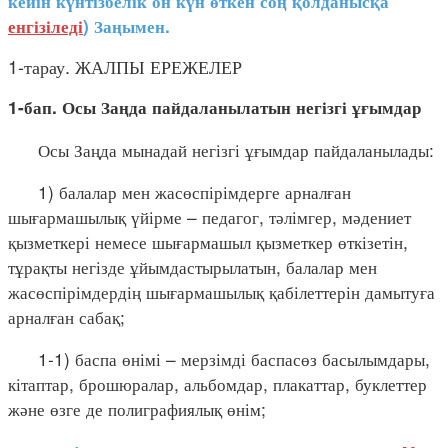
кейін күнтізбелік он күн өткен соң қолданысқа
енгізіледі
) Заңымен.
1-тарау. ЖАЛПЫ ЕРЕЖЕЛЕР
1-бап. Осы Заңда пайдаланылатын негізгі ұғымдар
Осы Заңда мынадай негізгі ұғымдар пайдаланылады:
1) балалар мен жасөспірімдерге арналған
шығармашылық үйірме – педагог, тәлімгер, мәдениет
қызметкері немесе шығармашыл қызметкер өткізетін,
тұрақты негізде ұйымдастырылатын, балалар мен
жасөспірімдердің шығармашылық қабілеттерін дамытуға
арналған сабақ;
1-1) баспа өнімі – мерзімді баспасөз басылымдары,
кітаптар, брошюралар, альбомдар, плакаттар, буклеттер
және өзге де полиграфиялық өнім;