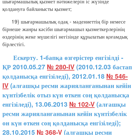
шығармашылық қызмет нәтижелерін іс жүзінде
қолдануға байланысты қызмет;
19) шығармашылық одақ - мәдениеттің бір немесе
бірнеше жанры кәсіби шығармашыл қызметкерлерінің
өздерінің жеке мүшелігі негізінде құрылатын қоғамдық
бірлестігі.
Ескерту. 1-бапқа өзгерістер енгізілді -
ҚР 2010.05.27
№ 280-IV
(2010.12.03 бастап
қолданысқа енгізіледі), 2012.01.18
№ 546-
IV
(алғашқы ресми жарияланғанынан кейін
күнтізбелік отыз күн өткен соң қолданысқа
енгізіледі), 13.06.2013
№ 102-V
(алғашқы
ресми жарияланғанынан кейін күнтізбелік
он күн өткен соң қолданысқа енгізіледі);
28.10.2015
№ 368-V
(алғашқы ресми