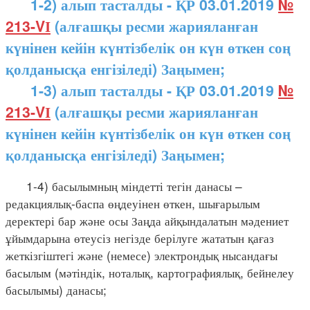
1-2) алып тасталды - ҚР 03.01.2019
№
213-VІ
(алғашқы ресми жарияланған
күнінен кейін күнтізбелік он күн өткен соң
қолданысқа енгізіледі) Заңымен;
1-3) алып тасталды - ҚР 03.01.2019
№
213-VІ
(алғашқы ресми жарияланған
күнінен кейін күнтізбелік он күн өткен соң
қолданысқа енгізіледі) Заңымен;
1-4) басылымның міндетті тегін данасы –
редакциялық-баспа өңдеуінен өткен, шығарылым
деректері бар және осы Заңда айқындалатын мәдениет
ұйымдарына өтеусіз негізде берілуге жататын қағаз
жеткізгіштегі және (немесе) электрондық нысандағы
басылым (мәтіндік, ноталық, картографиялық, бейнелеу
басылымы) данасы;