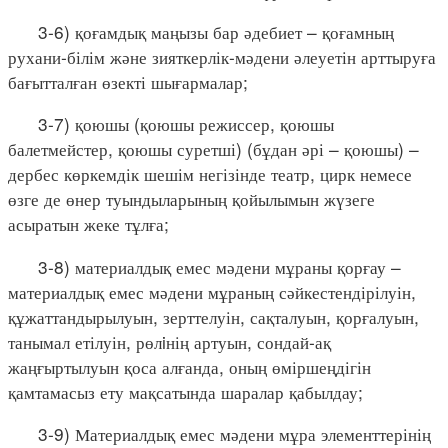
3-6) қоғамдық маңызы бар әдебиет – қоғамның
рухани-білім және зияткерлік-мәдени әлеуетін арттыруға
бағытталған өзекті шығармалар;
3-7) қоюшы (қоюшы режиссер, қоюшы
балетмейстер, қоюшы суретші) (бұдан әрі – қоюшы) –
дербес көркемдік шешім негізінде театр, цирк немесе
өзге де өнер туындыларының қойылымын жүзеге
асыратын жеке тұлға;
3-8) материалдық емес мәдени мұраны қорғау –
материалдық емес мәдени мұраның сәйкестендірілуін,
құжаттандырылуын, зерттелуін, сақталуын, қорғалуын,
танымал етілуін, рөлiнің артуын, сондай-ақ
жаңғыртылуын қоса алғанда, оның өміршеңдігін
қамтамасыз ету мақсатында шаралар қабылдау;
3-9) Материалдық емес мәдени мұра элементтерінің