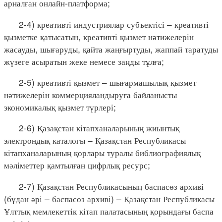
арналған онлайн-платформа;
2-4) креативті индустриялар субъектісі – креативті
қызметке қатысатын, креативті қызмет нәтижелерін
жасауды, шығаруды, қайта жаңғыртуды, жаппай таратуды
жүзеге асыратын жеке немесе заңды тұлға;
2-5) креативті қызмет – шығармашылық қызмет
нәтижелерін коммерцияландыруға байланысты
экономикалық қызмет түрлері;
2-6) Қазақстан кітапханаларының жиынтық
электрондық каталогы – Қазақстан Республикасы
кітапханаларының қорлары туралы библиографиялық
мәліметтер қамтылған цифрлық ресурс;
2-7) Қазақстан Республикасының баспасөз архиві
(бұдан әрі – баспасөз архиві) – Қазақстан Республикасы
Ұлттық мемлекеттік кітап палатасының қорындағы баспа