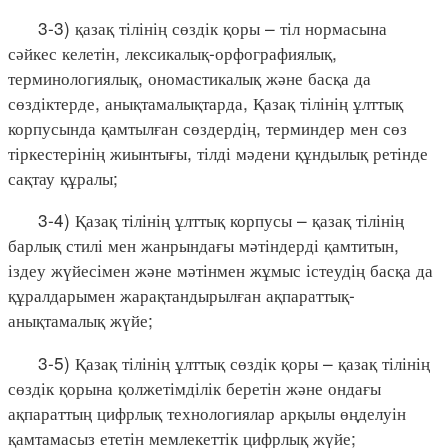
3-3) қазақ тілінің сөздік қоры – тіл нормасына
сәйкес келетін, лексикалық-орфографиялық,
терминологиялық, ономастикалық және басқа да
сөздіктерде, анықтамалықтарда, Қазақ тілінің ұлттық
корпусында қамтылған сөздердің, терминдер мен сөз
тіркестерінің жиынтығы, тілді мәдени құндылық ретінде
сақтау құралы;
3-4) Қазақ тілінің ұлттық корпусы – қазақ тілінің
барлық стилі мен жанрындағы мәтіндерді қамтитын,
іздеу жүйесімен және мәтінмен жұмыс істеудің басқа да
құралдарымен жарақтандырылған ақпараттық-
анықтамалық жүйе;
3-5) Қазақ тілінің ұлттық сөздік қоры – қазақ тілінің
сөздік қорына қолжетімділік беретін және ондағы
ақпараттың цифрлық технологиялар арқылы өңделуін
қамтамасыз ететін мемлекеттік цифрлық жүйе;