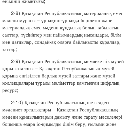
өнімінің жиынтығы;
2-8) Қазақстан Республикасының материалдық емес
мәдени мұрасы – ұрпақтан-ұрпаққа берілетін және
материалдық емес мәдени құндылық болып табылатын
салттар, түсiнiктер мен пайымдардың нысандары, бiлiм
мен дағдылар, сондай-ақ оларға байланысты құралдар,
заттар;
2-9) Қазақстан Республикасының мемлекеттік музей
қоры каталогы – Қазақстан Республикасының музей
қорына енгізілген барлық музей заттары және музей
коллекциялары туралы мәліметтер қамтылған цифрлық
ресурс;
2-10) Қазақстан Республикасының шет елдегі
мәдениет орталықтары – Қазақстан Республикасының
мәдени құндылықтарын дамыту және тарату мәселелері
бойынша өзара іс-қимылды білім беру, ғылыми және