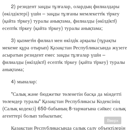
2) резидент заңды тұлғалар, олардың филиалдары
(өкілдіктері) үшiн – заңды тұлғаны мемлекеттiк тiркеу
(қайта тiркеу) туралы анықтама, филиалды (өкiлдiктi)
есептiк тiркеу (қайта тiркеу) туралы анықтама;
3) қызметiн филиал мен өкiлдiк арқылы (тұрақты
мекеме құра отырып) Қазақстан Республикасында жүзеге
асыратын резидент емес заңды тұлғалар үшiн –
филиалды (өкiлдiктi) есептiк тiркеу (қайта тiркеу) туралы
анықтама;
4) мыналар:
"Салық және бюджетке төленетін басқа да міндетті
төлемдер туралы" Қазақстан Республикасы Кодексінің
(Салық кодексі) 650-бабының 8-тармағына сәйкес салық
агенттері болып табылатын;
Вверх
Қазақстан Республикасында салық салу объектілерін