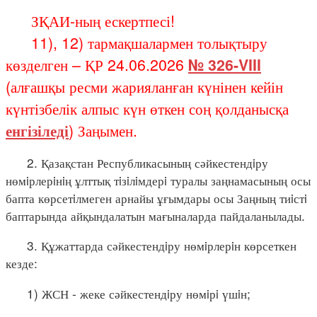
ЗҚАИ-ның ескертпесі!
11), 12) тармақшалармен толықтыру
көзделген – ҚР 24.06.2026
№ 326-VIII
(алғашқы ресми жарияланған күнінен кейін
күнтізбелік алпыс күн өткен соң қолданысқа
енгізіледі
) Заңымен.
2. Қазақстан Республикасының сәйкестендiру
нөмiрлерiнiң ұлттық тiзiлiмдерi туралы заңнамасының осы
бапта көрсетiлмеген арнайы ұғымдары осы Заңның тиiстi
баптарында айқындалатын мағыналарда пайдаланылады.
3. Құжаттарда сәйкестендiру нөмiрлерiн көрсеткен
кезде:
1) ЖСН - жеке сәйкестендiру нөмiрi үшiн;