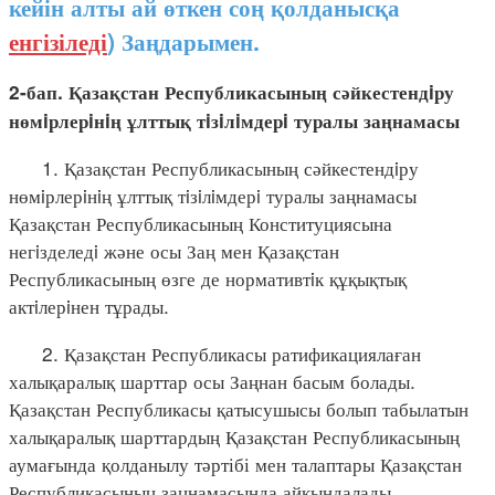
кейін алты ай өткен соң қолданысқа
енгізіледі
) Заңдарымен.
2-бап. Қазақстан Республикасының сәйкестендiру
нөмiрлерiнiң ұлттық тiзiлiмдерi туралы заңнамасы
1. Қазақстан Республикасының сәйкестендiру
нөмiрлерiнiң ұлттық тiзiлiмдерi туралы заңнамасы
Қазақстан Республикасының Конституциясына
негiзделедi және осы Заң мен Қазақстан
Республикасының өзге де нормативтiк құқықтық
актiлерiнен тұрады.
2. Қазақстан Республикасы ратификациялаған
халықаралық шарттар осы Заңнан басым болады.
Қазақстан Республикасы қатысушысы болып табылатын
халықаралық шарттардың Қазақстан Республикасының
аумағында қолданылу тәртібі мен талаптары Қазақстан
Республикасының заңнамасында айқындалады.