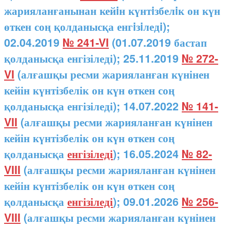
жарияланғанынан кейiн күнтiзбелiк он күн
өткен соң қолданысқа енгiзiледi);
02.04.2019
№ 241-VI
(01.07.2019 бастап
қолданысқа енгізіледі); 25.11.2019
№ 272-
VI
(алғашқы ресми жарияланған күнінен
кейін күнтізбелік он күн өткен соң
қолданысқа енгізіледі); 14.07.2022
№ 141-
VII
(алғашқы ресми жарияланған күнінен
кейін күнтізбелік он күн өткен соң
қолданысқа
енгізіледі
); 16.05.2024
№ 82-
VIII
(алғашқы ресми жарияланған күнінен
кейін күнтізбелік он күн өткен соң
қолданысқа
енгізіледі
); 09.01.2026
№ 256-
VIII
(алғашқы ресми жарияланған күнінен