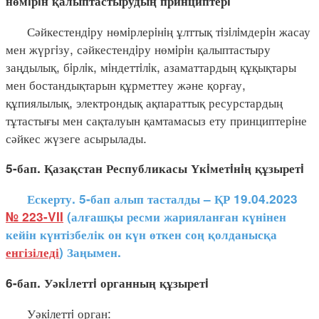
нөмiрiн қалыптастырудың принциптерi
Сәйкестендiру нөмiрлерiнiң ұлттық тiзiлiмдерiн жасау
мен жүргiзу, сәйкестендiру нөмiрiн қалыптастыру
заңдылық, бiрлiк, мiндеттiлiк, азаматтардың құқықтары
мен бостандықтарын құрметтеу және қорғау,
құпиялылық, электрондық ақпараттық ресурстардың
тұтастығы мен сақталуын қамтамасыз ету принциптерiне
сәйкес жүзеге асырылады.
5-бап. Қазақстан Республикасы Үкiметiнiң құзыретi
Ескерту. 5-бап алып тасталды – ҚР 19.04.2023
№ 223-VII
(алғашқы ресми жарияланған күнінен
кейін күнтізбелік он күн өткен соң қолданысқа
енгізіледі
) Заңымен.
6-бап. Уәкiлеттi органның құзыретi
Уәкiлеттi орган: