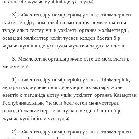
бастап бiр жұмыс күнi iшiнде ұсынуды;
3) сәйкестендiру нөмiрлерiнiң ұлттық тiзiлiмдерiнен
сәйкестендiру нөмiрлерiн алып тастау немесе шартты
түрде алып тастау үшiн уәкiлеттi органға мәлiметтердi,
осындай мәлiметтер келiп түскен кезден бастап бiр
жұмыс күнi iшiнде ұсынуды жүзеге асыруға мiндеттi.
3. Мемлекеттiк органдар және өзге де мемлекеттiк
мекемелер:
1) сәйкестендiру нөмiрлерiнiң ұлттық тiзiлiмдерiнiң
ақпараттық жүйелерiнiң деректерiн толықтыру және
өзектiлiк жағдайда ұстау үшiн уәкiлеттi органға Қазақстан
Республикасының Yкiметi белгiлеген мәлiметтердi,
осындай мәлiметтер келiп түскен кезден бастап бiр
жұмыс күні ішінде ұсынуды;
2) сәйкестендiру нөмiрлерiнiң ұлттық тiзiлiмдерiнен
сәйкестендiру нөмiрлерiн алып тастау немесе шартты