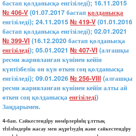
бастап қолданысқа енгізіледі); 16.11.2015
№ 406-V
(01.07.2017 бастап
қолданысқа
енгізіледі); 24.11.2015
№ 419-V
(01.01.2016
бастап қолданысқа енгізіледі); 02.01.2021
№ 399-VI
(16.12.2020 бастап қолданысқа
енгізіледі
); 05.01.2021
№ 407-VI
(алғашқы
ресми жарияланған күнінен кейін
күнтізбелік он күн өткен соң қолданысқа
енгізіледі); 09.01.2026
№ 256-VIII
(алғашқы
ресми жарияланған күнінен кейін алты ай
өткен соң қолданысқа
енгізіледі
)
Заңдарымен.
4-бап. Сәйкестендiру нөмiрлерiнiң ұлттық
тiзiлiмдерiн жасау мен жүргiзудiң және сәйкестендiру