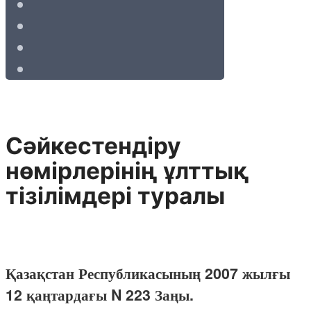
Сәйкестендiру
нөмiрлерiнiң ұлттық
тiзiлiмдерi туралы
Қазақстан Республикасының 2007 жылғы
12 қаңтардағы N 223 Заңы.