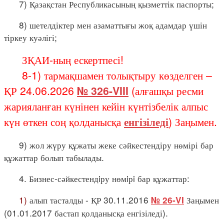
7) Қазақстан Республикасының қызметтік паспорты;
8) шетелдіктер мен азаматтығы жоқ адамдар үшін
тіркеу куәлігі;
ЗҚАИ-ның ескертпесі!
8-1) тармақшамен толықтыру көзделген –
ҚР 24.06.2026
№ 326-VIII
(алғашқы ресми
жарияланған күнінен кейін күнтізбелік алпыс
күн өткен соң қолданысқа
енгізіледі
) Заңымен.
9) жол жүру құжаты жеке сәйкестендіру нөмірі бар
құжаттар болып табылады.
4. Бизнес-сәйкестендiру нөмiрi бар құжаттар:
1)
алып тасталды - ҚР 30.11.2016
Заңымен
№ 26-VI
(01.01.2017 бастап қолданысқа енгізіледі).