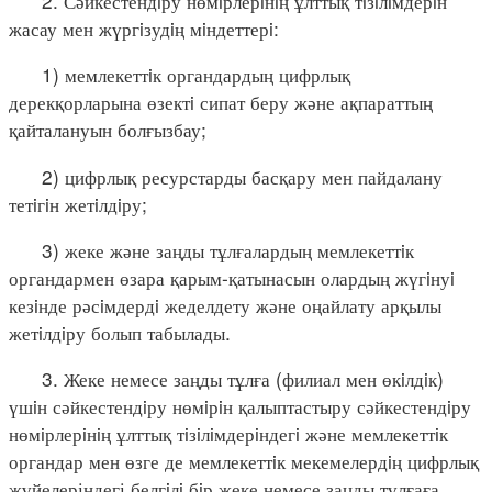
2. Сәйкестендiру нөмiрлерiнiң ұлттық тiзiлiмдерiн
жасау мен жүргiзудiң мiндеттерi:
1) мемлекеттiк органдардың цифрлық
дерекқорларына өзектi сипат беру және ақпараттың
қайталануын болғызбау;
2) цифрлық ресурстарды басқару мен пайдалану
тетiгiн жетiлдiру;
3) жеке және заңды тұлғалардың мемлекеттiк
органдармен өзара қарым-қатынасын олардың жүгiнуi
кезiнде рәсiмдердi жеделдету және оңайлату арқылы
жетiлдiру болып табылады.
3. Жеке немесе заңды тұлға (филиал мен өкiлдiк)
үшiн сәйкестендiру нөмiрiн қалыптастыру сәйкестендiру
нөмiрлерiнiң ұлттық тiзiлiмдерiндегi және мемлекеттiк
органдар мен өзге де мемлекеттiк мекемелердiң цифрлық
жүйелеріндегі белгiлi бiр жеке немесе заңды тұлғаға