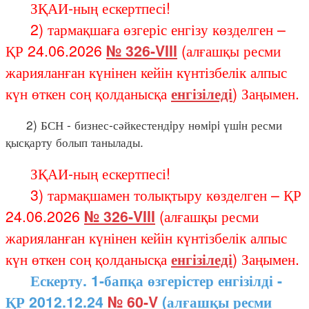
ЗҚАИ-ның ескертпесі!
2) тармақшаға өзгеріс енгізу көзделген –
ҚР 24.06.2026
№ 326-VIII
(алғашқы ресми
жарияланған күнінен кейін күнтізбелік алпыс
күн өткен соң қолданысқа
енгізіледі
) Заңымен.
2) БСН - бизнес-сәйкестендiру нөмiрi үшiн ресми
қысқарту болып танылады.
ЗҚАИ-ның ескертпесі!
3) тармақшамен толықтыру көзделген – ҚР
24.06.2026
№ 326-VIII
(алғашқы ресми
жарияланған күнінен кейін күнтізбелік алпыс
күн өткен соң қолданысқа
енгізіледі
) Заңымен.
Ескерту. 1-бапқа өзгерістер енгізілді -
ҚР 2012.12.24
№ 60-V
(алғашқы ресми