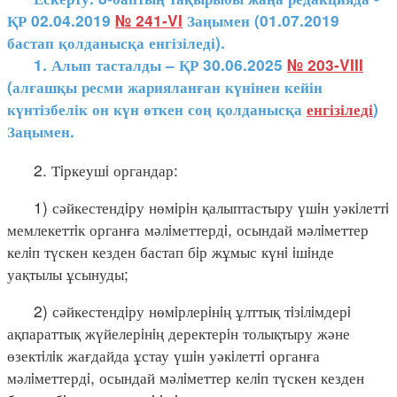
ҚР 02.04.2019
№ 241-VI
Заңымен (01.07.2019
бастап қолданысқа енгізіледі).
1. Алып тасталды – ҚР 30.06.2025
№ 203-VIII
(алғашқы ресми жарияланған күнінен кейін
күнтізбелік он күн өткен соң қолданысқа
енгізіледі
)
Заңымен.
2. Тiркеушi органдар:
1) сәйкестендiру нөмiрiн қалыптастыру үшiн уәкiлеттi
мемлекеттiк органға мәлiметтердi, осындай мәлiметтер
келiп түскен кезден бастап бiр жұмыс күнi iшiнде
уақтылы ұсынуды;
2) сәйкестендiру нөмiрлерiнiң ұлттық тiзiлiмдерi
ақпараттық жүйелерiнiң деректерiн толықтыру және
өзектiлiк жағдайда ұстау үшiн уәкiлеттi органға
мәлiметтердi, осындай мәлiметтер келiп түскен кезден