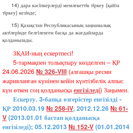
14) дара кәсiпкерлердi мемлекеттiк тiркеу (қайта
тiркеу) кезiнде;
15) Қазақстан Республикасының заңнамалық
актiлерiнде белгiленген басқа да жағдайларда
қолданылады.
ЗҚАИ-ның ескертпесі!
5-тармақпен толықтыру көзделген – ҚР
24.06.2026
№ 326-VIII
(алғашқы ресми
жарияланған күнінен кейін күнтізбелік алпыс
күн өткен соң қолданысқа
енгізіледі
) Заңымен.
Ескерту. 3-бапқа өзгерістер енгізілді -
ҚР 2010.03.19
№ 258-IV
, 2012.12.26
№ 61-
V
(2013.01.01 бастап қолданысқа
енгізіледі); 05.12.2013
№ 152-V
(01.01.2014