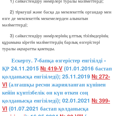
1) сәйкестендiру нөмiрлерi туралы мәлiметтердi;
2) тiркеушi және басқа да мемлекеттiк органдар мен
өзге де мемлекеттiк мекемелерден алынатын
мәлiметтердi;
3) сәйкестендiру нөмiрлерiнiң ұлттық тiзiлiмдерiнiң
құрамына кiретiн мәлiметтердiң барлық өзгерiстерi
туралы ақпаратты қамтиды.
Ескерту. 7-бапқа өзгерістер енгізілді -
ҚР 24.11.2015
№ 419-V
(01.01.2016 бастап
қолданысқа енгізіледі); 25.11.2019
№ 272-
VI
(алғашқы ресми жарияланған күнінен
кейін күнтізбелік он күн өткен соң
қолданысқа енгізіледі); 02.01.2021
№ 399-
VI
(01.07.2021 бастап қолданысқа