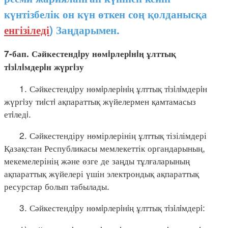
күнтізбелік он күн өткен соң қолданысқа
енгізіледі
) Заңдарымен.
7-бап. Сәйкестендiру нөмiрлерiнiң ұлттық
тiзiлiмдерiн жүргiзу
1. Сәйкестендiру нөмiрлерiнiң ұлттық тiзiлiмдерiн
жүргiзу тиiстi ақпараттық жүйелермен қамтамасыз
етiледi.
2. Сәйкестендіру нөмірлерінің ұлттық тізілімдері
Қазақстан Республикасы мемлекеттік органдарының,
мекемелерінің және өзге де заңды тұлғаларының
ақпараттық жүйелері үшін электрондық ақпараттық
ресурстар болып табылады.
3. Сәйкестендiру нөмiрлерiнiң ұлттық тiзiлiмдерi: