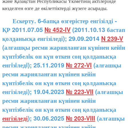
және Қазақстан Республикасы Үкіметінің актілерінде
көзделген өзге де өкілеттіктерді жүзеге асырады.
Ескерту. 6-бапқа өзгерістер енгізілді -
ҚР 2011.07.05
№ 452-IV
(2011.10.13 бастап
қолданысқа енгізіледі); 29.09.2014
N 239-V
(алғашқы ресми жарияланған күнінен кейiн
күнтiзбелiк он күн өткен соң қолданысқа
енгiзiледi); 25.11.2019
№ 272-VI
(алғашқы
ресми жарияланған күнінен кейін
күнтізбелік он күн өткен соң қолданысқа
енгізіледі); 19.04.2023
№ 223-VII
(алғашқы
ресми жарияланған күнінен кейін
күнтізбелік он күн өткен соң қолданысқа
енгізіледі
); 30.06.2025
№ 203-VIII
(алғашқы
ресми жарияланған күнінен кейін