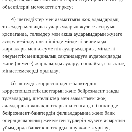
объектiлердi мемлекеттiк тiркеу;
4) шетелдіктер мен азаматтығы жоқ адамдардың
төлемдер мен ақша аударымдарын жүзеге асыруын
қоспағанда, төлемдер мен ақша аударымдарын жүзеге
асыру кезінде, оның ішінде міндетті зейнетақы
жарналары мен әлеуметтік аударымдарды, міндетті
әлеуметтік медициналық сақтандыруға аударымдарды
және (немесе) жарналарды аудару, сондай-ақ салықтық
міндеттемелерді орындау;
5) шетелдік корреспондент-банктердің
корреспонденттік шоттарын және бейрезидент-заңды
тұлғалардың, шетелдіктер мен азаматтығы жоқ
адамдардың жинақ шоттарын қоспағанда, банктерде,
бейрезидент-банктердің филиалдарында және банк
операцияларының жекелеген түрлерін жүзеге асыратын
ұйымдарда банктік шоттарды ашу және жүргізу;