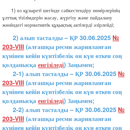
1) өз құзыретi шегiнде сәйкестендiру нөмiрлерiнiң
ұлттық тiзiлiмдерiн жасау, жүргiзу және пайдалану
жөнiндегi нормативтiк құқықтық актiлердi әзiрлейдi;
2) алып тасталды – ҚР 30.06.2025
№
203-VIII
(алғашқы ресми жарияланған
күнінен кейін күнтізбелік он күн өткен соң
қолданысқа
енгізіледі
) Заңымен;
2-1) алып тасталды – ҚР 30.06.2025
№
203-VIII
(алғашқы ресми жарияланған
күнінен кейін күнтізбелік он күн өткен соң
қолданысқа
енгізіледі
) Заңымен;
2-2) алып тасталды – ҚР 30.06.2025
№
203-VIII
(алғашқы ресми жарияланған
күнінен кейін күнтізбелік он күн өткен соң