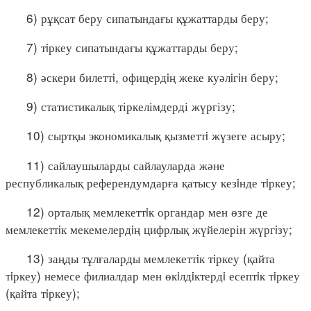
6) рұқсат беру сипатындағы құжаттарды беру;
7) тiркеу сипатындағы құжаттарды беру;
8) әскери билеттi, офицердiң жеке куәлiгiн беру;
9) статистикалық тіркелімдерді жүргізу;
10) сыртқы экономикалық қызметтi жүзеге асыру;
11) сайлаушыларды сайлауларда және
республикалық референдумдарға қатысу кезiнде тiркеу;
12) орталық мемлекеттiк органдар мен өзге де
мемлекеттiк мекемелердiң цифрлық жүйелерін жүргiзу;
13) заңды тұлғаларды мемлекеттiк тiркеу (қайта
тiркеу) немесе филиалдар мен өкiлдiктердi есептiк тiркеу
(қайта тiркеу);