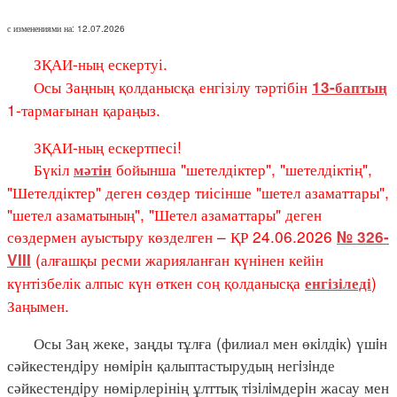
с изменениями на: 12.07.2026
ЗҚАИ-ның ескертуі.
Осы Заңның қолданысқа енгізілу тәртібін
13-баптың
1-тармағынан қараңыз.
ЗҚАИ-ның ескертпесі!
Бүкіл
бойынша "шетелдіктер", "шетелдіктің",
мәтін
"Шетелдіктер" деген сөздер тиісінше "шетел азаматтары",
"шетел азаматының", "Шетел азаматтары" деген
сөздермен ауыстыру көзделген – ҚР 24.06.2026
№ 326-
(алғашқы ресми жарияланған күнінен кейін
VIII
күнтізбелік алпыс күн өткен соң қолданысқа
)
енгізіледі
Заңымен.
Осы Заң жеке, заңды тұлға (филиал мен өкiлдiк) үшiн
сәйкестендiру нөмiрiн қалыптастырудың негiзiнде
сәйкестендiру нөмірлерінің ұлттық тiзiлiмдерiн жасау мен