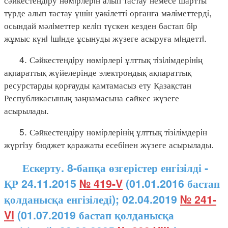
түрде алып тастау үшiн уәкiлеттi органға мәлiметтердi,
осындай мәлiметтер келiп түскен кезден бастап бiр
жұмыс күнi iшiнде ұсынуды жүзеге асыруға мiндеттi.
4. Сәйкестендiру нөмiрлерi ұлттық тiзiлiмдерiнiң
ақпараттық жүйелерінде электрондық ақпараттық
ресурстарды қорғауды қамтамасыз ету Қазақстан
Республикасының заңнамасына сәйкес жүзеге
асырылады.
5. Сәйкестендiру нөмiрлерiнiң ұлттық тiзiлiмдерiн
жүргiзу бюджет қаражаты есебiнен жүзеге асырылады.
Ескерту. 8-бапқа өзгерістер енгізілді -
ҚР 24.11.2015
№ 419-V
(01.01.2016 бастап
қолданысқа енгізіледі); 02.04.2019
№ 241-
VI
(01.07.2019 бастап қолданысқа