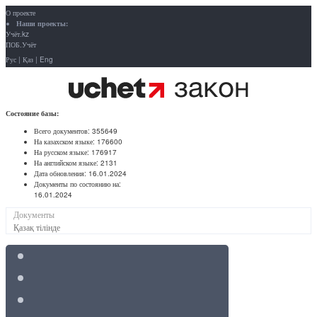
О проекте
Наши проекты:
Учёт.kz
ПОБ.Учёт
Рус
|
Қаз
|
Eng
Состояние базы:
Всего документов:
355649
На казахском языке:
176600
На русском языке:
176917
На английском языке:
2131
Дата обновления:
16.01.2024
Документы по состоянию на:
16.01.2024
Документы
Қазақ тілінде