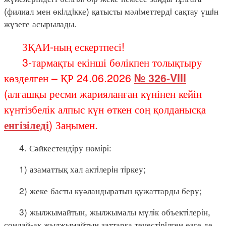
(филиал мен өкiлдiкке) қатысты мәлiметтердi сақтау үшiн
жүзеге асырылады.
ЗҚАИ-ның ескертпесі!
3-тармақты екінші бөлікпен толықтыру
көзделген – ҚР 24.06.2026
№ 326-VIII
(алғашқы ресми жарияланған күнінен кейін
күнтізбелік алпыс күн өткен соң қолданысқа
енгізіледі
) Заңымен.
4. Сәйкестендiру нөмiрi:
1) азаматтық хал актiлерiн тiркеу;
2) жеке басты куәландыратын құжаттарды беру;
3) жылжымайтын, жылжымалы мүлiк объектiлерiн,
сондай-ақ жылжымайтын заттарға теңестiрiлген өзге де