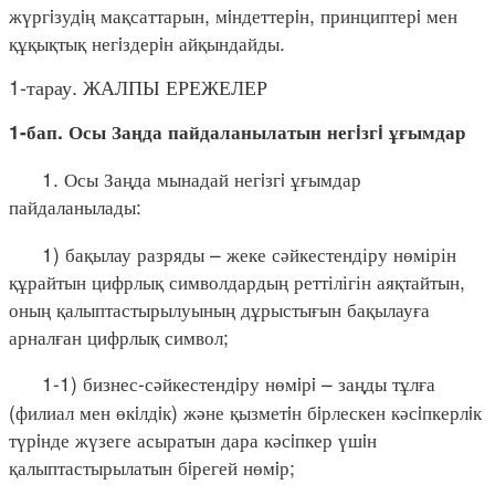
жүргiзудiң мақсаттарын, мiндеттерiн, принциптерi мен
құқықтық негiздерiн айқындайды.
1-тарау. ЖАЛПЫ ЕРЕЖЕЛЕР
1-бап. Осы Заңда пайдаланылатын негiзгi ұғымдар
1. Осы Заңда мынадай негiзгi ұғымдар
пайдаланылады:
1) бақылау разряды – жеке сәйкестендіру нөмірін
құрайтын цифрлық символдардың реттілігін аяқтайтын,
оның қалыптастырылуының дұрыстығын бақылауға
арналған цифрлық символ;
1-1) бизнес-сәйкестендiру нөмiрi – заңды тұлға
(филиал мен өкiлдiк) және қызметiн бiрлескен кәсiпкерлiк
түрiнде жүзеге асыратын дара кәсiпкер үшiн
қалыптастырылатын бiрегей нөмiр;