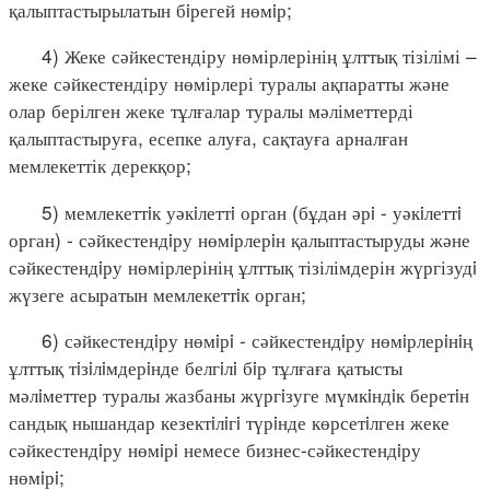
қалыптастырылатын бiрегей нөмiр;
4) Жеке сәйкестендіру нөмірлерінің ұлттық тізілімі –
жеке сәйкестендіру нөмірлері туралы ақпаратты және
олар берілген жеке тұлғалар туралы мәліметтерді
қалыптастыруға, есепке алуға, сақтауға арналған
мемлекеттік дерекқор;
5) мемлекеттiк уәкiлеттi орган (бұдан әрi - уәкiлеттi
орган) - сәйкестендiру нөмiрлерiн қалыптастыруды және
сәйкестендiру нөмірлерінің ұлттық тізілімдерін жүргізудi
жүзеге асыратын мемлекеттiк орган;
6) сәйкестендiру нөмiрi - сәйкестендiру нөмiрлерiнiң
ұлттық тiзiлiмдерiнде белгiлi бiр тұлғаға қатысты
мәлiметтер туралы жазбаны жүргiзуге мүмкiндiк беретiн
сандық нышандар кезектiлiгi түрiнде көрсетiлген жеке
сәйкестендiру нөмiрi немесе бизнес-сәйкестендiру
нөмiрi;