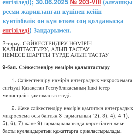
енгізіледі); 30.06.2025
№ 203-VIII
(алғашқы
ресми жарияланған күнінен кейін
күнтізбелік он күн өткен соң қолданысқа
енгізіледі
) Заңдарымен.
2-тарау. СӘЙКЕСТЕНДIРУ НӨМIРIН
ҚАЛЫПТАСТЫРУ, АЛЫП ТАСТАУ
НЕМЕСЕ ШАРТТЫ ТҮРДЕ АЛЫП ТАСТАУ
9-бап. Сәйкестендiру нөмiрiн қалыптастыру
1. Сәйкестендіру нөмірін интегралдық микросхемаға
енгізуді Қазақстан Республикасының Ішкі істер
министрлігі қамтамасыз етеді.
2. Жеке сәйкестендiру нөмiрiн қамтитын интегралдық
микросхема осы баптың 3-тармағының "2), 3), 4), 4-1),
5), 6), 7) және 9) тармақшаларында көрсетілген жеке
басты куәландыратын құжаттарға орналастырылады.