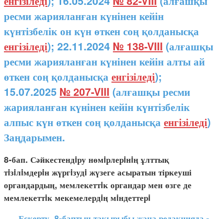
енгізіледі
); 16.05.2024
№ 82-VIII
(алғашқы
ресми жарияланған күнінен кейін
күнтізбелік он күн өткен соң қолданысқа
енгізіледі
); 22.11.2024
№ 138-VIII
(алғашқы
ресми жарияланған күнінен кейін алты ай
өткен соң қолданысқа
енгізіледі
);
15.07.2025
№ 207-VIII
(алғашқы ресми
жарияланған күнінен кейін күнтізбелік
алпыс күн өткен соң қолданысқа
енгізіледі
)
Заңдарымен.
8-бап. Сәйкестендiру нөмiрлерiнiң ұлттық
тiзiлiмдерiн жүргiзудi жүзеге асыратын тіркеуші
органдардың, мемлекеттiк органдар мен өзге де
мемлекеттiк мекемелердiң мiндеттерi
Ескерту. 8-баптың тақырыбы жаңа редакцияда -