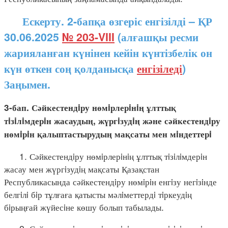
Ескерту. 2-бапқа өзгеріс енгізілді – ҚР
30.06.2025
№ 203-VIII
(алғашқы ресми
жарияланған күнінен кейін күнтізбелік он
күн өткен соң қолданысқа
енгізіледі
)
Заңымен.
3-бап. Сәйкестендiру нөмiрлерiнiң ұлттық
тiзiлiмдерiн жасаудың, жүргiзудiң және сәйкестендiру
нөмiрiн қалыптастырудың мақсаты мен мiндеттерi
1. Сәйкестендiру нөмiрлерiнiң ұлттық тiзiлiмдерiн
жасау мен жүргiзудiң мақсаты Қазақстан
Республикасында сәйкестендiру нөмiрiн енгiзу негiзiнде
белгiлi бiр тұлғаға қатысты мәлiметтердi тiркеудiң
бiрыңғай жүйесiне көшу болып табылады.