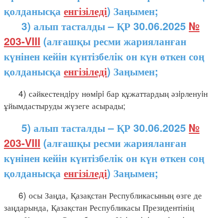
қолданысқа
енгізіледі
) Заңымен;
3) алып тасталды – ҚР 30.06.2025
№
203-VIII
(алғашқы ресми жарияланған
күнінен кейін күнтізбелік он күн өткен соң
қолданысқа
енгізіледі
) Заңымен;
4) сәйкестендiру нөмiрi бар құжаттардың әзiрленуiн
ұйымдастыруды жүзеге асырады;
5) алып тасталды – ҚР 30.06.2025
№
203-VIII
(алғашқы ресми жарияланған
күнінен кейін күнтізбелік он күн өткен соң
қолданысқа
енгізіледі
) Заңымен;
6) осы Заңда, Қазақстан Республикасының өзге де
заңдарында, Қазақстан Республикасы Президентінің