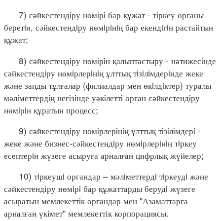
7) сәйкестендiру нөмiрi бар құжат - тiркеу органы
беретiн, сәйкестендiру нөмiрiнiң бар екендiгiн растайтын
құжат;
8) сәйкестендiру нөмiрiн қалыптастыру - нәтижесiнде
сәйкестендiру нөмiрлерiнiң ұлттық тiзiлiмдерiнде жеке
және заңды тұлғалар (филиалдар мен өкiлдiктер) туралы
мәлiметтердiң негiзiнде уәкiлеттi орган сәйкестендiру
нөмiрiн құратын процесс;
9) сәйкестендiру нөмiрлерiнiң ұлттық тiзiлiмдерi -
жеке және бизнес-сәйкестендiру нөмiрлерiнiң тiркеу
есептерiн жүзеге асыруға арналған цифрлық жүйелер;
10) тiркеушi органдар – мәлiметтердi тiркеудi және
сәйкестендіру нөмiрi бар құжаттарды берудi жүзеге
асыратын мемлекеттiк органдар мен "Азаматтарға
арналған үкімет" мемлекеттік корпорациясы.