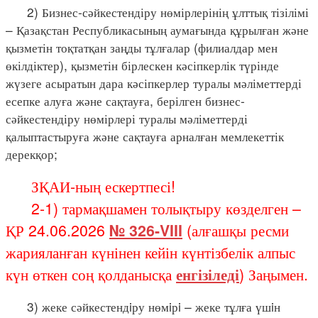
2) Бизнес-сәйкестендіру нөмірлерінің ұлттық тізілімі
– Қазақстан Республикасының аумағында құрылған және
қызметін тоқтатқан заңды тұлғалар (филиалдар мен
өкілдіктер), қызметін бірлескен кәсіпкерлік түрінде
жүзеге асыратын дара кәсіпкерлер туралы мәліметтерді
есепке алуға және сақтауға, берілген бизнес-
сәйкестендіру нөмірлері туралы мәліметтерді
қалыптастыруға және сақтауға арналған мемлекеттік
дерекқор;
ЗҚАИ-ның ескертпесі!
2-1) тармақшамен толықтыру көзделген –
ҚР 24.06.2026
№ 326-VIII
(алғашқы ресми
жарияланған күнінен кейін күнтізбелік алпыс
күн өткен соң қолданысқа
енгізіледі
) Заңымен.
3) жеке сәйкестендiру нөмiрi – жеке тұлға үшiн