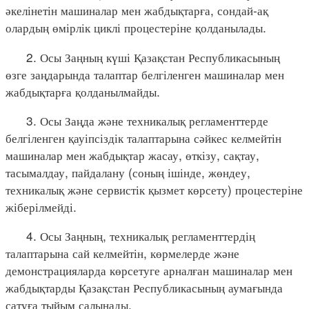
әкелінетін машиналар мен жабдықтарға, сондай-ақ
олардың өмірлік циклі процестеріне қолданылады.
2. Осы Заңның күші Қазақстан Республикасының
өзге заңдарында талаптар белгіленген машиналар мен
жабдықтарға қолданылмайды.
3. Осы Заңда және техникалық регламенттерде
белгіленген қауіпсіздік талаптарына сәйкес келмейтін
машиналар мен жабдықтар жасау, өткізу, сақтау,
тасымалдау, пайдалану (соның ішінде, жөндеу,
техникалық және сервистік қызмет көрсету) процестеріне
жіберілмейді.
4. Осы Заңның, техникалық регламенттердің
талаптарына сай келмейтін, көрмелерде және
демонстрацияларда көрсетуге арналған машиналар мен
жабдықтарды Қазақстан Республикасының аумағында
сатуға тыйым салынады.