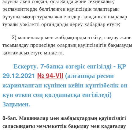
алуына әкеп соққан, осы Заңда және техникалық
регламенттерде белгіленген қауіпсіздік талаптарын
бұзушылықтар туралы және өздері қолданған шаралар
туралы уәкілетті органдарды дереу хабардар етуге;
2) машиналар мен жабдықтарды өткізу, сақтау және
тасымалдау процесінде олардың қауіпсіздігін бақылауды
қамтамасыз етуге міндетті.
Ескерту. 7-бапқа өзгеріс енгізілді - ҚР
29.12.2021
№ 94-VII
(алғашқы ресми
жарияланған күнінен кейін күнтізбелік он
күн өткен соң қолданысқа енгізіледі)
Заңымен.
8-бап. Машиналар мен жабдықтардың қауіпсіздігі
саласындағы мемлекеттік бақылау мен қадағалау