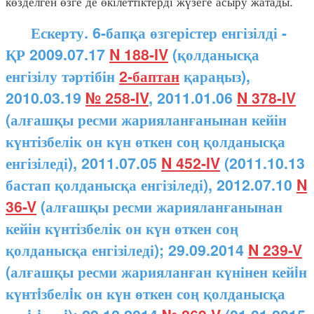
көзделген өзге де өкілеттіктерді жүзеге асыру жатады.
Ескерту. 6-бапқа өзгерістер енгізілді -
ҚР 2009.07.17
N 188-IV
(қолданысқа
енгізілу тәртібін
2-баптан
қараңыз),
2010.03.19
№ 258-IV
, 2011.01.06
N 378-IV
(алғашқы ресми жарияланғанынан кейін
күнтізбелік он күн өткен соң қолданысқа
енгізіледі), 2011.07.05
N 452-IV
(2011.10.13
бастап қолданысқа енгізіледі), 2012.07.10
N
36-V
(алғашқы ресми жарияланғанынан
кейін күнтізбелік он күн өткен соң
қолданысқа енгізіледі); 29.09.2014
N 239-V
(алғашқы ресми жарияланған күнінен кейiн
күнтiзбелiк он күн өткен соң қолданысқа