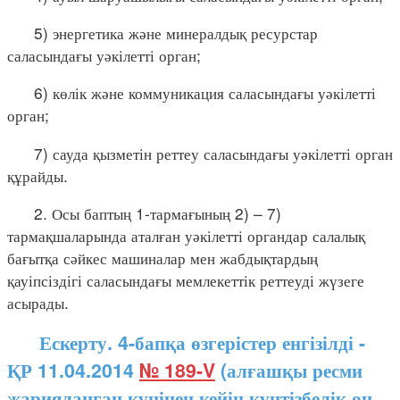
5) энергетика және минералдық ресурстар
саласындағы уәкілетті орган;
6) көлік және коммуникация саласындағы уәкілетті
орган;
7) сауда қызметін реттеу саласындағы уәкілетті орган
құрайды.
2. Осы баптың 1-тармағының 2) – 7)
тармақшаларында аталған уәкілетті органдар салалық
бағытқа сәйкес машиналар мен жабдықтардың
қауіпсіздігі саласындағы мемлекеттік реттеуді жүзеге
асырады.
Ескерту. 4-бапқа өзгерістер енгізілді -
ҚР 11.04.2014
№ 189-V
(алғашқы ресми
жарияланған күнінен кейін күнтізбелік он