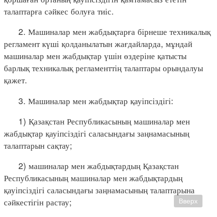
талаптарға сәйкес болуға тиіс.
2. Машиналар мен жабдықтарға бірнеше техникалық
регламент күші қолданылатын жағдайларда, мұндай
машиналар мен жабдықтар үшін өздеріне қатысты
барлық техникалық регламенттің талаптары орындалуы
қажет.
3. Машиналар мен жабдықтар қауіпсіздігі:
1) Қазақстан Республикасының машиналар мен
жабдықтар қауіпсіздігі саласындағы заңнамасының
талаптарын сақтау;
2) машиналар мен жабдықтардың Қазақстан
Республикасының машиналар мен жабдықтардың
қауіпсіздігі саласындағы заңнамасының талаптарына
сәйкестігін растау;
Вверх