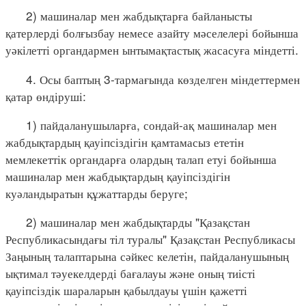
2) машиналар мен жабдықтарға байланысты
қатерлерді болғызбау немесе азайту мәселелері бойынша
уәкілетті органдармен ынтымақтастық жасасуға міндетті.
4. Осы баптың 3-тармағында көзделген міндеттермен
қатар өндіруші:
1) пайдаланушыларға, сондай-ақ машиналар мен
жабдықтардың қауіпсіздігін қамтамасыз ететін
мемлекеттік органдарға олардың талап етуі бойынша
машиналар мен жабдықтардың қауіпсіздігін
куәландыратын құжаттарды беруге;
2) машиналар мен жабдықтарды "Қазақстан
Республикасындағы тіл туралы" Қазақстан Республикасы
Заңының талаптарына сәйкес келетін, пайдаланушының
ықтимал тәуекелдерді бағалауы және оның тиісті
қауіпсіздік шараларын қабылдауы үшін қажетті