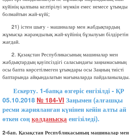
күйінің қалпына келтірілуі мүмкін емес немесе ұтымды
болмайтын жай-күйі;
21) істен шығу - машиналар мен жабдықтардың
жұмысқа жарамдылық жай-күйінің бұзылуын білдіретін
жағдай.
2. Қазақстан Республикасының машиналар мен
жабдықтардың қауіпсіздігі саласындағы заңнамасының
осы бапта көрсетілмеген ұғымдары осы Заңның тиісті
баптарында айқындалатын мағыналарда пайдаланылады.
Ескерту. 1-бапқа өзгеріс енгізілді - ҚР
05.10.2018
№ 184-VI
Заңымен (алғашқы
ресми жарияланған күнінен кейін алты ай
өткен соң
қолданысқа
енгізіледі).
2-бап. Қазақстан Республикасының машиналар мен