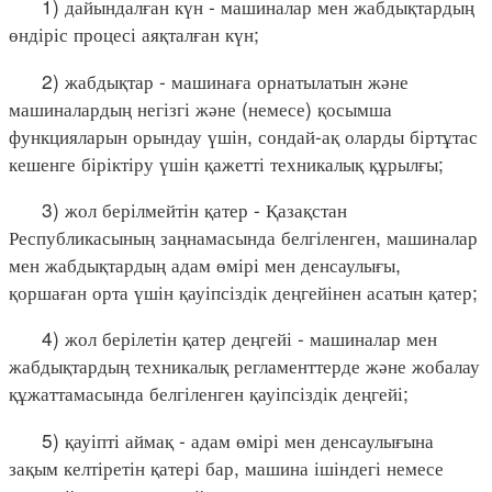
1) дайындалған күн - машиналар мен жабдықтардың
өндіріс процесі аяқталған күн;
2) жабдықтар - машинаға орнатылатын және
машиналардың негізгі және (немесе) қосымша
функцияларын орындау үшін, сондай-ақ оларды біртұтас
кешенге біріктіру үшін қажетті техникалық құрылғы;
3) жол берілмейтін қатер - Қазақстан
Республикасының заңнамасында белгіленген, машиналар
мен жабдықтардың адам өмірі мен денсаулығы,
қоршаған орта үшін қауіпсіздік деңгейінен асатын қатер;
4) жол берілетін қатер деңгейі - машиналар мен
жабдықтардың техникалық регламенттерде және жобалау
құжаттамасында белгіленген қауіпсіздік деңгейі;
5) қауіпті аймақ - адам өмірі мен денсаулығына
зақым келтіретін қатері бар, машина ішіндегі немесе