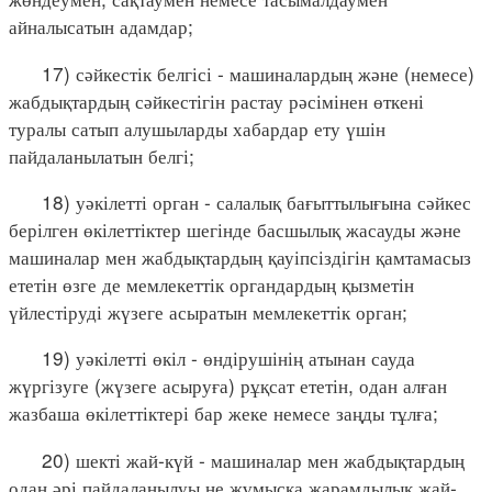
айналысатын адамдар;
17) сәйкестік белгісі - машиналардың және (немесе)
жабдықтардың сәйкестігін растау рәсімінен өткені
туралы сатып алушыларды хабардар ету үшін
пайдаланылатын белгі;
18) уәкілетті орган - салалық бағыттылығына сәйкес
берілген өкілеттіктер шегінде басшылық жасауды және
машиналар мен жабдықтардың қауіпсіздігін қамтамасыз
ететін өзге де мемлекеттік органдардың қызметін
үйлестіруді жүзеге асыратын мемлекеттік орган;
19) уәкілетті өкіл - өндірушінің атынан сауда
жүргізуге (жүзеге асыруға) рұқсат ететін, одан алған
жазбаша өкілеттіктері бар жеке немесе заңды тұлға;
20) шекті жай-күй - машиналар мен жабдықтардың
одан әрі пайдаланылуы не жұмысқа жарамдылық жай-