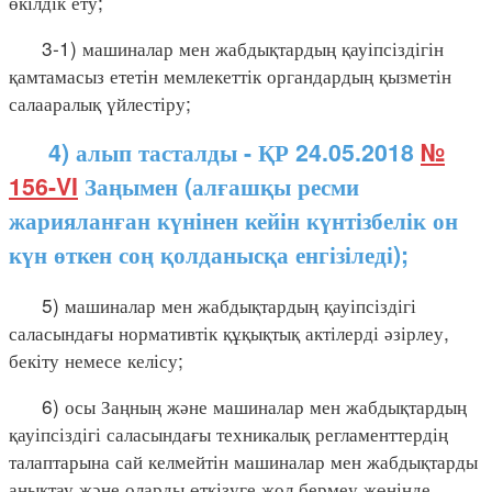
өкілдік ету;
3-1) машиналар мен жабдықтардың қауіпсіздігін
қамтамасыз ететін мемлекеттік органдардың қызметін
салааралық үйлестіру;
4) алып тасталды - ҚР 24.05.2018
№
156-VI
Заңымен (алғашқы ресми
жарияланған күнінен кейін күнтізбелік он
күн өткен соң қолданысқа енгізіледі);
5) машиналар мен жабдықтардың қауіпсіздігі
саласындағы нормативтік құқықтық актілерді әзірлеу,
бекіту немесе келісу;
6) осы Заңның және машиналар мен жабдықтардың
қауіпсіздігі саласындағы техникалық регламенттердің
талаптарына сай келмейтін машиналар мен жабдықтарды
анықтау және оларды өткізуге жол бермеу жөнінде