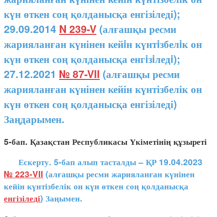
күн өткен соң қолданысқа енгізіледі);
29.09.2014
N 239-V
(алғашқы ресми
жарияланған күнінен кейiн күнтiзбелiк он
күн өткен соң қолданысқа енгiзiледi);
27.12.2021
№ 87-VII
(алғашқы ресми
жарияланған күнінен кейін күнтізбелік он
күн өткен соң қолданысқа енгізіледі)
Заңдарымен.
5-бап. Қазақстан Республикасы Үкіметінің құзыреті
Ескерту. 5-бап алып тасталды – ҚР 19.04.2023
№ 223-VII
(алғашқы ресми жарияланған күнінен
кейін күнтізбелік он күн өткен соң қолданысқа
енгізіледі
) Заңымен.