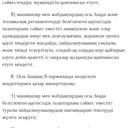
сәйкестендіру мүмкіндігін қамтамасыз етуге;
5) машиналар мен жабдықтардың осы Заңда және
техникалық регламенттерде белгіленген қауіпсіздік
талаптарына сәйкес еместігі анықталған және олар
адамдардың өмірі мен денсаулығына, қоршаған ортаға
қауіп төндірген жағдайда, пайдаланушының уақтылы
және тиімді ескертілуін, сондай-ақ оларды кері қайтарып
алуға дейін қажетті іс-шаралар қолдануды қамтамасыз
етуге міндетті.
6. Осы Заңның 3-тармағында көзделген
міндеттермен қатар импорттаушы:
1) машиналар мен жабдықтардың осы Заңда
белгіленген қауіпсіздік талаптарына сәйкес еместігі
туралы пайдаланушылардың шағымдарын тексеруді
жүзеге асыруға;