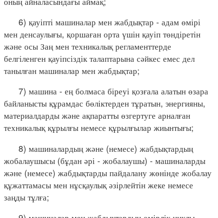
оның айналасындағы аймақ;
6) қауіпті машиналар мен жабдықтар - адам өмірі
мен денсаулығы, қоршаған орта үшін қауіп төндіретін
және осы Заң мен техникалық регламенттерде
белгіленген қауіпсіздік талаптарына сәйкес емес дел
танылған машиналар мен жабдықтар;
7) машина - ең болмаса біреуі қозғала алатын өзара
байланысты құрамдас бөліктерден тұратын, энергияны,
материалдарды және ақпаратты өзгертуге арналған
техникалық құрылғы немесе құрылғылар жиынтығы;
8) машиналардың және (немесе) жабдықтардың
жобалаушысы (бұдан әрі - жобалаушы) - машиналарды
және (немесе) жабдықтарды пайдалану жөнінде жобалау
құжаттамасы мен нұсқаулық әзірлейтін жеке немесе
заңды тұлға;
9) машиналар мен жабдықтардың өмірлік циклы -