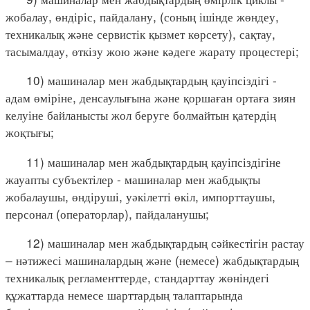
жобалау, өндіріс, пайдалану, (соның ішінде жөндеу,
техникалық және сервистік қызмет көрсету), сақтау,
тасымалдау, өткізу жою және кәдеге жарату процестері;
10) машиналар мен жабдықтардың қауіпсіздігі -
адам өміріне, денсаулығына және қоршаған ортаға зиян
келуіне байланысты жол беруге болмайтын қатердің
жоқтығы;
11) машиналар мен жабдықтардың қауіпсіздігіне
жауапты субъектілер - машиналар мен жабдықты
жобалаушы, өндіруші, уәкілетті өкіл, импорттаушы,
персонал (операторлар), пайдаланушы;
12) машиналар мен жабдықтардың сәйкестігін растау
– нәтижесі машиналардың және (немесе) жабдықтардың
техникалық регламенттерде, стандарттау жөніндегі
құжаттарда немесе шарттардың талаптарында