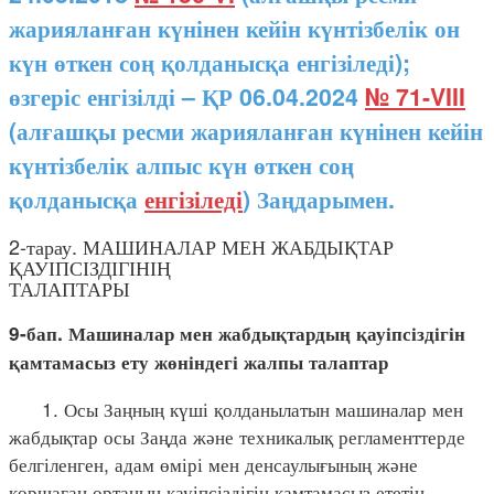
жарияланған күнінен кейін күнтізбелік он
күн өткен соң қолданысқа енгізіледі);
өзгеріс енгізілді – ҚР 06.04.2024
№ 71-VIII
(алғашқы ресми жарияланған күнінен кейін
күнтізбелік алпыс күн өткен соң
қолданысқа
енгізіледі
) Заңдарымен.
2-тарау. МАШИНАЛАР МЕН ЖАБДЫҚТАР
ҚАУІПСІЗДІГІНІҢ
ТАЛАПТАРЫ
9-бап. Машиналар мен жабдықтардың қауіпсіздігін
қамтамасыз ету жөніндегі жалпы талаптар
1. Осы Заңның күші қолданылатын машиналар мен
жабдықтар осы Заңда және техникалық регламенттерде
белгіленген, адам өмірі мен денсаулығының және
қоршаған ортаның қауіпсіздігін қамтамасыз ететін