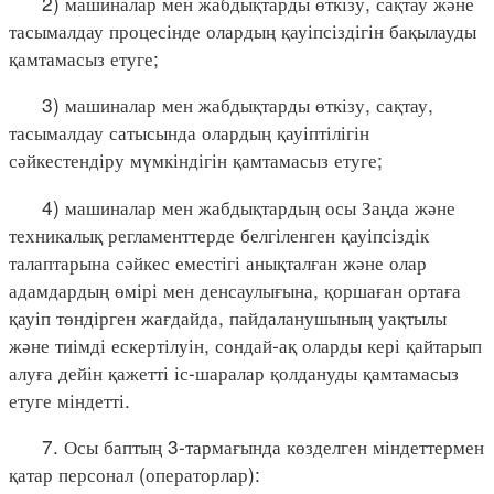
2) машиналар мен жабдықтарды өткізу, сақтау және
тасымалдау процесінде олардың қауіпсіздігін бақылауды
қамтамасыз етуге;
3) машиналар мен жабдықтарды өткізу, сақтау,
тасымалдау сатысында олардың қауіптілігін
сәйкестендіру мүмкіндігін қамтамасыз етуге;
4) машиналар мен жабдықтардың осы Заңда және
техникалық регламенттерде белгіленген қауіпсіздік
талаптарына сәйкес еместігі анықталған және олар
адамдардың өмірі мен денсаулығына, қоршаған ортаға
қауіп төндірген жағдайда, пайдаланушының уақтылы
және тиімді ескертілуін, сондай-ақ оларды кері қайтарып
алуға дейін қажетті іс-шаралар қолдануды қамтамасыз
етуге міндетті.
7. Осы баптың 3-тармағында көзделген міндеттермен
қатар персонал (операторлар):