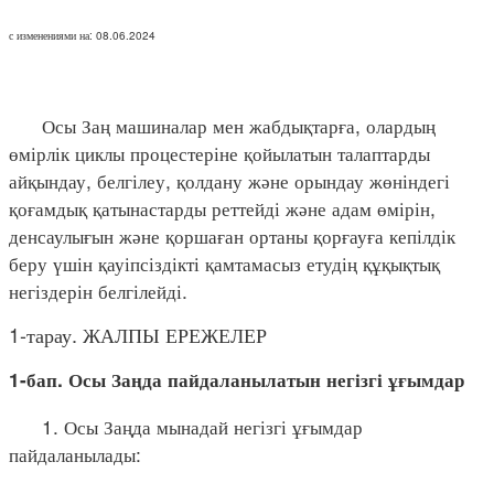
с изменениями на: 08.06.2024
Осы Заң машиналар мен жабдықтарға, олардың
өмірлік циклы процестеріне қойылатын талаптарды
айқындау, белгілеу, қолдану және орындау жөніндегі
қоғамдық қатынастарды реттейді және адам өмірін,
денсаулығын және қоршаған ортаны қорғауға кепілдік
беру үшін қауіпсіздікті қамтамасыз етудің құқықтық
негіздерін белгілейді.
1-тарау. ЖАЛПЫ ЕРЕЖЕЛЕР
1-бап. Осы Заңда пайдаланылатын негізгі ұғымдар
1. Осы Заңда мынадай негізгі ұғымдар
пайдаланылады: