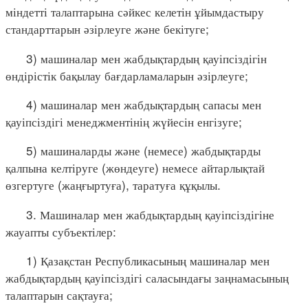
міндетті талаптарына сәйкес келетін ұйымдастыру
стандарттарын әзірлеуге және бекітуге;
3) машиналар мен жабдықтардың қауіпсіздігін
өндірістік бақылау бағдарламаларын әзірлеуге;
4) машиналар мен жабдықтардың сапасы мен
қауіпсіздігі менеджментінің жүйесін енгізуге;
5) машиналарды және (немесе) жабдықтарды
қалпына келтіруге (жөндеуге) немесе айтарлықтай
өзгертуге (жаңғыртуға), таратуға құқылы.
3. Машиналар мен жабдықтардың қауіпсіздігіне
жауапты субъектілер:
1) Қазақстан Республикасының машиналар мен
жабдықтардың қауіпсіздігі саласындағы заңнамасының
талаптарын сақтауға;