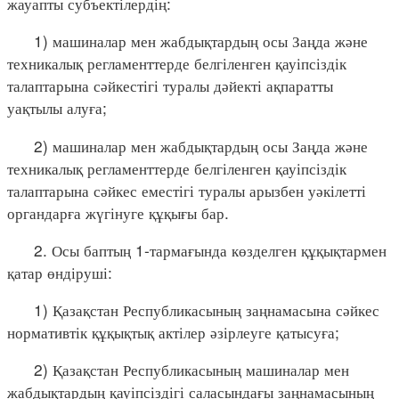
жауапты субъектілердің:
1) машиналар мен жабдықтардың осы Заңда және
техникалық регламенттерде белгіленген қауіпсіздік
талаптарына сәйкестігі туралы дәйекті ақпаратты
уақтылы алуға;
2) машиналар мен жабдықтардың осы Заңда және
техникалық регламенттерде белгіленген қауіпсіздік
талаптарына сәйкес еместігі туралы арызбен уәкілетті
органдарға жүгінуге құқығы бар.
2. Осы баптың 1-тармағында көзделген құқықтармен
қатар өндіруші:
1) Қазақстан Республикасының заңнамасына сәйкес
нормативтік құқықтық актілер әзірлеуге қатысуға;
2) Қазақстан Республикасының машиналар мен
жабдықтардың қауіпсіздігі саласындағы заңнамасының