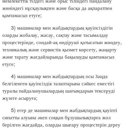
мемлекеттік тілдегі және орыс тіліндегі пайдалану
жөніндегі нұсқаулықпен және басқа да ақпаратпен
қамтамасыз етуге;
3) машиналар мен жабдықтардың қауіпсіздігін
оларды жобалау, жасау, сақтау және тасымалдау
процестерінде, сондай-ақ өндіруші қатысатын жөндеу,
техникалық және сервистік қызмет көрсету, жаңарту
және тарату жағдайларында бақылауды қамтамасыз
етуге;
4) машиналар мен жабдықтардың осы Заңда
белгіленген қауіпсіздік талаптарына сәйкес еместігі
туралы пайдаланушылардың шағымдарын тексеруді
жүзеге асыруға;
5) егер де машиналар мен жабдықтардың қауіпті
сипатты алуына әкеп соққан бұзушылықтарға жол
берілген жағдайда, оларды шығару процестерін дереу