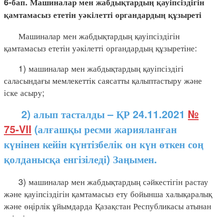
6-бап. Машиналар мен жабдықтардың қауіпсіздігін
қамтамасыз ететін уәкілетті органдардың құзыреті
Машиналар мен жабдықтардың қауіпсіздігін
қамтамасыз ететін уәкілетті органдардың құзыретіне:
1) машиналар мен жабдықтардың қауіпсіздігі
саласындағы мемлекеттік саясатты қалыптастыру және
іске асыру;
2) алып тасталды – ҚР 24.11.2021
№
75-VII
(алғашқы ресми жарияланған
күнінен кейін күнтізбелік он күн өткен соң
қолданысқа енгізіледі) Заңымен.
3) машиналар мен жабдықтардың сәйкестігін растау
және қауіпсіздігін қамтамасыз ету бойынша халықаралық
және өңірлік ұйымдарда Қазақстан Республикасы атынан