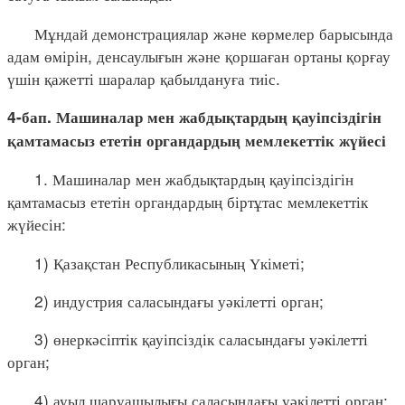
Мұндай демонстрациялар және көрмелер барысында
адам өмірін, денсаулығын және қоршаған ортаны қорғау
үшін қажетті шаралар қабылдануға тиіс.
4-бап. Машиналар мен жабдықтардың қауіпсіздігін
қамтамасыз ететін органдардың мемлекеттік жүйесі
1. Машиналар мен жабдықтардың қауіпсіздігін
қамтамасыз ететін органдардың біртұтас мемлекеттік
жүйесін:
1) Қазақстан Республикасының Үкіметі;
2) индустрия саласындағы уәкілетті орган;
3) өнеркәсіптік қауіпсіздік саласындағы уәкілетті
орган;
4) ауыл шаруашылығы саласындағы уәкілетті орган;