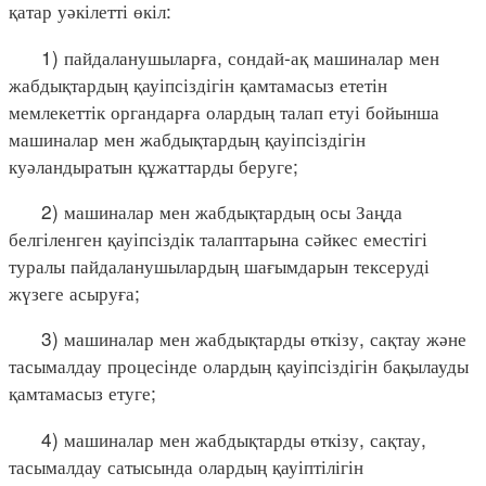
қатар уәкілетті өкіл:
1) пайдаланушыларға, сондай-ақ машиналар мен
жабдықтардың қауіпсіздігін қамтамасыз ететін
мемлекеттік органдарға олардың талап етуі бойынша
машиналар мен жабдықтардың қауіпсіздігін
куәландыратын құжаттарды беруге;
2) машиналар мен жабдықтардың осы Заңда
белгіленген қауіпсіздік талаптарына сәйкес еместігі
туралы пайдаланушылардың шағымдарын тексеруді
жүзеге асыруға;
3) машиналар мен жабдықтарды өткізу, сақтау және
тасымалдау процесінде олардың қауіпсіздігін бақылауды
қамтамасыз етуге;
4) машиналар мен жабдықтарды өткізу, сақтау,
тасымалдау сатысында олардың қауіптілігін