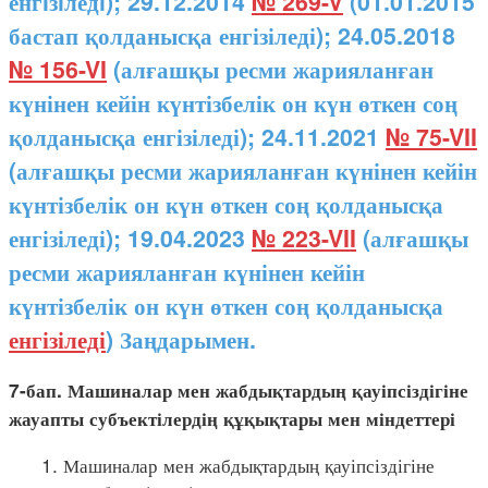
енгiзiледi); 29.12.2014
№ 269-V
(01.01.2015
бастап қолданысқа енгізіледі); 24.05.2018
№ 156-VI
(алғашқы ресми жарияланған
күнінен кейін күнтізбелік он күн өткен соң
қолданысқа енгізіледі); 24.11.2021
№ 75-VII
(алғашқы ресми жарияланған күнінен кейін
күнтізбелік он күн өткен соң қолданысқа
енгізіледі); 19.04.2023
№ 223-VII
(алғашқы
ресми жарияланған күнінен кейін
күнтізбелік он күн өткен соң қолданысқа
енгізіледі
) Заңдарымен.
7-бап. Машиналар мен жабдықтардың қауіпсіздігіне
жауапты субъектілердің құқықтары мен міндеттері
1. Машиналар мен жабдықтардың қауіпсіздігіне