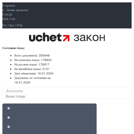
О проекте
Наши проекты:
Учёт.kz
ПОБ.Учёт
Рус
|
Қаз
|
Eng
Состояние базы:
Всего документов:
355649
На казахском языке:
176600
На русском языке:
176917
На английском языке:
2131
Дата обновления:
16.01.2024
Документы по состоянию на:
16.01.2024
Документы
Қазақ тілінде