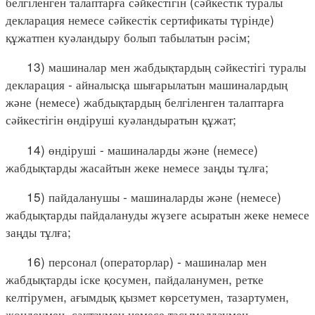
белгіленген талаптарға сәйкестігін (сәйкестік туралы
декларация немесе сәйкестік сертификаты түрінде)
құжатпен куәландыру болып табылатын рәсім;
13) машиналар мен жабдықтардың сәйкестігі туралы
декларация - айналысқа шығарылатын машиналардың
және (немесе) жабдықтардың белгіленген талаптарға
сәйкестігін өндіруші куәландыратын құжат;
14) өндіруші - машиналарды және (немесе)
жабдықтарды жасайтын жеке немесе заңды тұлға;
15) пайдаланушы - машиналарды және (немесе)
жабдықтарды пайдалануды жүзеге асыратын жеке немесе
заңды тұлға;
16) персонал (операторлар) - машиналар мен
жабдықтарды іске қосумен, пайдаланумен, ретке
келтірумен, ағымдық қызмет көрсетумен, тазартумен,
жөндеумен, сақтаумен немесе тасымалдаумен