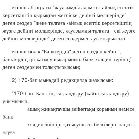
екінші абзацтағы "лауазымды адамға - айлық есептік
көрсеткіштің қырықтан жетпіске дейінгі мөлшерінде"
деген сөздер "жеке тұлғаға -айлық есептік көрсеткіштің
жүзге дейінгі мөлшерінде, лауазымды тұлғаға - екі жүзге
дейінгі мөлшерінде" деген сөздермен ауыстырылсын;
екінші бөлік "Банктердің" деген сөзден кейін ",
банктердің ірі қатысушыларының, банк холдингтерінің"
деген сөздермен толықтырылсын;
2) 170-бап мынадай редакцияда жазылсын:
"170-бап. Банктің, сақтандыру (қайта сақтандыру)
ұйымының,
ашық жинақтаушы зейнетақы қорының немесе
банк
холдингінің ірі қатысушысы белгілерін заңсыз
алуға