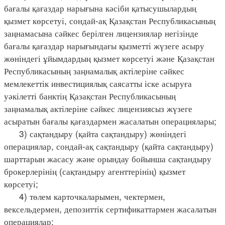
бағалы қағаздар нарығына кәсіби қатысушылардың
қызмет көрсетуі, сондай-ақ Қазақстан Республикасының
заңнамасына сәйкес берілген лицензиялар негізінде
бағалы қағаздар нарығындағы қызметті жүзеге асыру
жөніндегі ұйымдардың қызмет көрсетуі және Қазақстан
Республикасының заңнамалық актілеріне сәйкес
мемлекеттік инвестициялық саясатты іске асыруға
уәкілетті банктің Қазақстан Республикасының
заңнамалық актілеріне сәйкес лицензиясыз жүзеге
асыратын бағалы қағаздармен жасалатын операциялары;
3) сақтандыру (қайта сақтандыру) жөніндегі
операциялар, сондай-ақ сақтандыру (қайта сақтандыру)
шарттарын жасасу және орындау бойынша сақтандыру
брокерлерінің (сақтандыру агенттерінің) қызмет
көрсетуі;
4) төлем карточкаларымен, чектермен,
вексельдермен, депозиттік сертификаттармен жасалатын
операциялар;