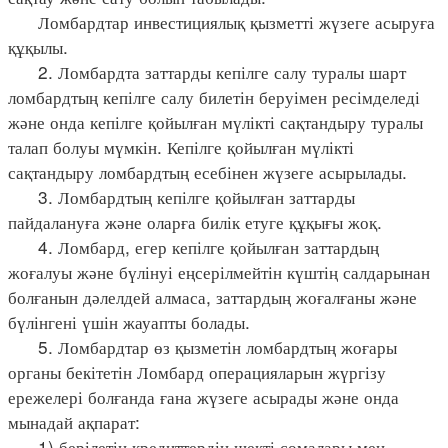
Ломбардтар инвестициялық қызметті жүзеге асыруға
құқылы.
2. Ломбардта заттарды кепілге салу туралы шарт
ломбардтың кепілге салу билетін беруімен ресімделеді
және онда кепілге қойылған мүлікті сақтандыру туралы
талап болуы мүмкін. Кепілге қойылған мүлікті
сақтандыру ломбардтың есебінен жүзеге асырылады.
3. Ломбардтың кепілге қойылған заттарды
пайдалануға және оларға билік етуге құқығы жоқ.
4. Ломбард, егер кепілге қойылған заттардың
жоғалуы және бүлінуі еңсерілмейтін күштің салдарынан
болғанын дәлелдей алмаса, заттардың жоғалғаны және
бүлінгені үшін жауапты болады.
5. Ломбардтар өз қызметін ломбардтың жоғары
органы бекітетін Ломбард операцияларын жүргізу
ережелері болғанда ғана жүзеге асырады және онда
мынадай ақпарат:
1) берілетін кредиттердің шекті сомалары мен