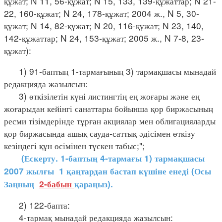
құжат; N 11, 56-құжат; N 15, 133, 139-құжаттар; N 21-
22, 160-құжат; N 24, 178-құжат; 2004 ж., N 5, 30-
құжат; N 14, 82-құжат; N 20, 116-құжат; N 23, 140,
142-құжаттар; N 24, 153-құжат; 2005 ж., N 7-8, 23-
құжат):
1) 91-баптың 1-тармағының 3) тармақшасы мынадай
редакцияда жазылсын:
3) өткізілетін күні листингтің ең жоғары және ең
жоғарыдан кейінгі санаттары бойынша қор биржасының
ресми тізімдерінде тұрған акциялар мен облигацияларды
қор биржасында ашық сауда-саттық әдісімен өткізу
кезіндегі құн өсімінен түскен табыс;";
(Ескерту. 1-баптың 4-тармағы 1) тармақшасы
2007 жылғы 1 қаңтардан бастап күшіне енеді (Осы
Заңның
2-бабын
қараңыз).
2) 122-бапта:
4-тармақ мынадай редакцияда жазылсын: