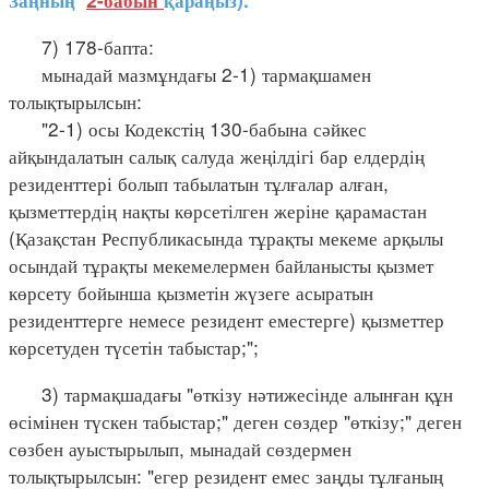
7) 178-бапта:
мынадай мазмұндағы 2-1) тармақшамен
толықтырылсын:
"2-1) осы Кодекстің 130-бабына сәйкес
айқындалатын салық салуда жеңілдігі бар елдердің
резиденттері болып табылатын тұлғалар алған,
қызметтердің нақты көрсетілген жеріне қарамастан
(Қазақстан Республикасында тұрақты мекеме арқылы
осындай тұрақты мекемелермен байланысты қызмет
көрсету бойынша қызметін жүзеге асыратын
резиденттерге немесе резидент еместерге) қызметтер
көрсетуден түсетін табыстар;";
3) тармақшадағы "өткізу нәтижесінде алынған құн
өсімінен түскен табыстар;" деген сөздер "өткізу;" деген
сөзбен ауыстырылып, мынадай сөздермен
толықтырылсын: "егер резидент емес заңды тұлғаның