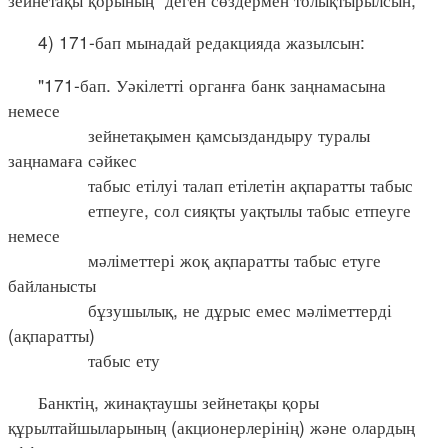
4) 171-бап мынадай редакцияда жазылсын:
"171-бап. Уәкілетті органға банк заңнамасына
немесе
зейнетақымен қамсыздандыру туралы
заңнамаға сәйкес
табыс етілуі талап етілетін ақпаратты табыс
етпеуге, сол сияқты уақтылы табыс етпеуге
немесе
мәліметтері жоқ ақпаратты табыс етуге
байланысты
бұзушылық, не дұрыс емес мәліметтерді
(ақпаратты)
табыс ету
Банктің, жинақтаушы зейнетақы қоры
құрылтайшыларының (акционерлерінің) және олардың