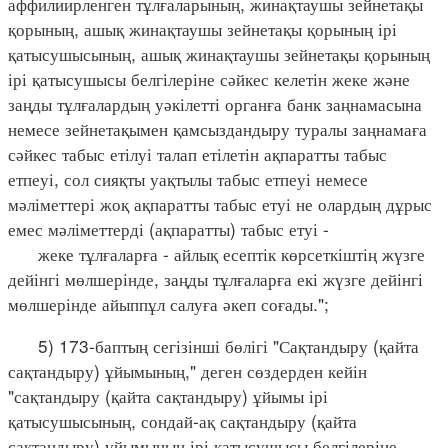
аффилиирленген тұлғаларының, жинақтаушы зейнетақы
қорының, ашық жинақтаушы зейнетақы қорының ірі
қатысушысының, ашық жинақтаушы зейнетақы қорының
ірі қатысушысы белгілеріне сәйкес келетін жеке және
заңды тұлғалардың уәкілетті органға банк заңнамасына
немесе зейнетақымен қамсыздандыру туралы заңнамаға
сәйкес табыс етілуі талап етілетін ақпаратты табыс
етпеуі, сол сияқты уақтылы табыс етпеуі немесе
мәліметтері жоқ ақпаратты табыс етуі не олардың дұрыс
емес мәліметтерді (ақпаратты) табыс етуі -
жеке тұлғаларға - айлық есептік көрсеткіштің жүзге
дейінгі мөлшерінде, заңды тұлғаларға екі жүзге дейінгі
мөлшерінде айыппұл салуға әкеп соғады.";
5) 173-баптың сегізінші бөлігі "Сақтандыру (қайта
сақтандыру) ұйымының," деген сөздерден кейін
"сақтандыру (қайта сақтандыру) ұйымы ірі
қатысушысының, сондай-ақ сақтандыру (қайта
сақтандыру) ұйымының ірі қатысушысы белгілеріне