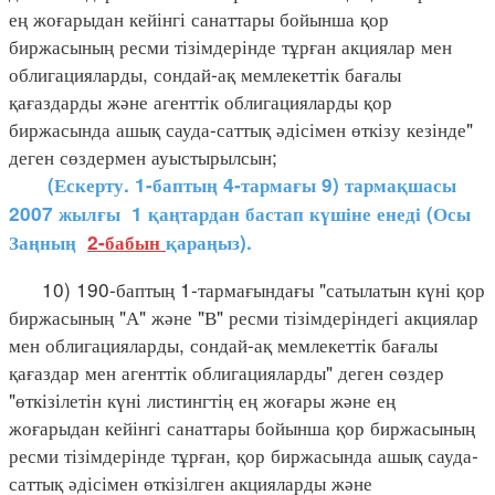
ең жоғарыдан кейінгі санаттары бойынша қор
биржасының ресми тізімдерінде тұрған акциялар мен
облигацияларды, сондай-ақ мемлекеттік бағалы
қағаздарды және агенттік облигацияларды қор
биржасында ашық сауда-саттық әдісімен өткізу кезінде"
деген сөздермен ауыстырылсын;
(Ескерту. 1-баптың 4-тармағы 9) тармақшасы
2007 жылғы 1 қаңтардан бастап күшіне енеді (Осы
Заңның
2-бабын
қараңыз).
10) 190-баптың 1-тармағындағы "сатылатын күні қор
биржасының "А" және "В" ресми тізімдеріндегі акциялар
мен облигацияларды, сондай-ақ мемлекеттік бағалы
қағаздар мен агенттік облигацияларды" деген сөздер
"өткізілетін күні листингтің ең жоғары және ең
жоғарыдан кейінгі санаттары бойынша қор биржасының
ресми тізімдерінде тұрған, қор биржасында ашық сауда-
саттық әдісімен өткізілген акцияларды және