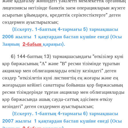
және қадағалау жөніндегі уәкілетті мемлекеттік органның
лицензиясы негізінде банктік заем операцияларын жүзеге
асыратын ұйымдарға, кредиттік серіктестіктерге" деген
сөздермен ауыстырылсын;
(Ескерту. 1-баптың 4-тармағы 5) тармақшасы
2006 жылғы 1 қаңтардан бастап күшіне енеді (Осы
Заңның
2-бабын
қараңыз).
6) 144-баптың 13) тармақшасындағы "өткізілер күні
қор биржасының "А" және "В" ресми тізімінде тұратын
акциялар мен облигацияларды өткізу кезіндегі" деген
сөздер "өткізілетін күні листингтің ең жоғары және ең
жоғарыдан кейінгі санаттары бойынша қор биржасының
ресми тізімдерінде тұрған акциялар мен облигацияларды
қор биржасында ашық сауда-саттық әдісімен өткізу
кезіндегі" деген сөздермен ауыстырылсын;
(Ескерту. 1-баптың 4-тармағы 6) тармақшасы
2007 жылғы 1 қаңтардан бастап күшіне енеді (Осы
Заңның
2-бабын
қараңыз).