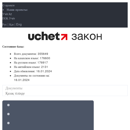
О проекте
Наши проекты:
Учёт.kz
ПОБ.Учёт
Рус
|
Қаз
|
Eng
Состояние базы:
Всего документов:
355649
На казахском языке:
176600
На русском языке:
176917
На английском языке:
2131
Дата обновления:
16.01.2024
Документы по состоянию на:
16.01.2024
Документы
Қазақ тілінде