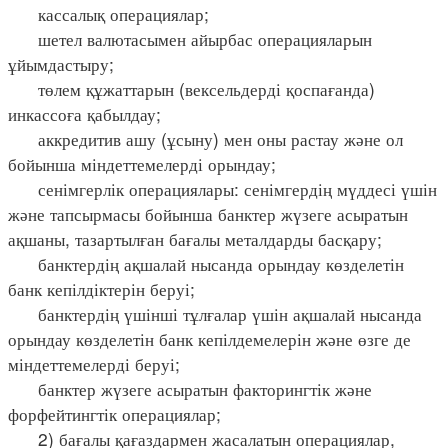
кассалық операциялар;
шетел валютасымен айырбас операцияларын
ұйымдастыру;
төлем құжаттарын (вексельдерді қоспағанда)
инкассоға қабылдау;
аккредитив ашу (ұсыну) мен оны растау және ол
бойынша міндеттемелерді орындау;
сенімгерлік операциялары: сенімгердің мүддесі үшін
және тапсырмасы бойынша банктер жүзеге асыратын
ақшаны, тазартылған бағалы металдарды басқару;
банктердің ақшалай нысанда орындау көзделетін
банк кепілдіктерін беруі;
банктердің үшінші тұлғалар үшін ақшалай нысанда
орындау көзделетін банк кепілдемелерін және өзге де
міндеттемелерді беруі;
банктер жүзеге асыратын факторингтік және
форфейтингтік операциялар;
2) бағалы қағаздармен жасалатын операциялар,