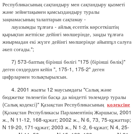
Республикасының сақтандыру мен сақтандыру қызметі
және зейнетақымен қамсыздандыру туралы
заңнамасының талаптарын сақтамау -
лауазымды тұлғаға - айлық есептік көрсеткіштің
қырықтан жетпіске дейінгі мөлшерінде, заңды тұлғаға
жиырмадан екі жүзге дейінгі мөлшерінде айыппұл салуға
әкеп соғады.";
7) 573-баптың бірінші бөлігі "175 (бірінші бөлік)"
деген сөздерден кейін ", 175-1, 175-2" деген
цифрлармен толықтырылсын.
4. 2001 жылғы 12 маусымдағы "Салық және
бюджетке төленетін басқа да міндетті төлемдер туралы
(Салық кодексі)" Қазақстан Республикасының
кодексіне
(Қазақстан Республикасы Парламентінің Жаршысы, 2001
ж., N 11-12, 168-құжат; 2002 ж., N 6, 73, 75-құжаттар;
N 19-20, 171-құжат; 2003 ж., N 1-2, 6-құжат; N 4, 25-