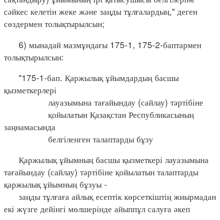
сәйкес келетін жеке және заңды тұлғалардың," деген
сөздермен толықтырылсын;
6) мынадай мазмұндағы 175-1, 175-2-баптармен
толықтырылсын:
"175-1-бап. Қаржылық ұйымдардың басшы
қызметкерлері
лауазымына тағайындау (сайлау) тәртібіне
қойылатын Қазақстан Республикасының
заңнамасында
белгіленген талаптарды бұзу
Қаржылық ұйымның басшы қызметкері лауазымына
тағайындау (сайлау) тәртібіне қойылатын талаптарды
қаржылық ұйымның бұзуы -
заңды тұлғаға айлық есептік көрсеткіштің жиырмадан
екі жүзге дейінгі мөлшерінде айыппұл салуға әкеп