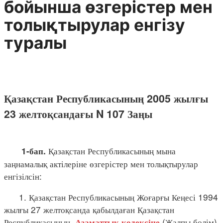
бойынша өзгерістер мен
толықтырулар енгізу
туралы
Қазақстан Республикасының 2005 жылғы
23 желтоқсандағы N 107 Заңы
Қазақстан Республикасының мына
1-бап.
заңнамалық актілеріне өзгерістер мен толықтырулар
енгізілсін:
1. Қазақстан Республикасының Жоғарғы Кеңесі 1994
жылғы 27 желтоқсанда қабылдаған Қазақстан
Республикасының
(Жалпы бөлім)
Азаматтық кодексіне