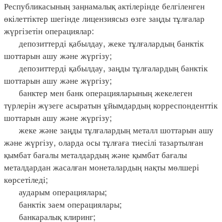
Республикасының заңнамалық актілерінде белгіленген
өкілеттіктер шегінде лицензиясыз өзге заңды тұлғалар
жүргізетін операциялар:
депозиттерді қабылдау, жеке тұлғалардың банктік
шоттарын ашу және жүргізу;
депозиттерді қабылдау, заңды тұлғалардың банктік
шоттарын ашу және жүргізу;
банктер мен банк операцияларының жекелеген
түрлерін жүзеге асыратын ұйымдардың корреспонденттік
шоттарын ашу және жүргізу;
жеке және заңды тұлғалардың металл шоттарын ашу
және жүргізу, оларда осы тұлғаға тиесілі тазартылған
қымбат бағалы металдардың және қымбат бағалы
металдардан жасалған монеталардың нақты мөлшері
көрсетіледі;
аударым операциялары;
банктік заем операциялары;
банкаралық клиринг;