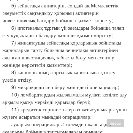
5) зейнетақы активтерін, сондай-ақ Мемлекеттік
әлеуметтік сақтандыру қорының активтерін
инвестициялық басқару бойынша қызмет көрсету;
6) ипотекалық тұрғын үй заемдары бойынша талап
ету құқықтарын басқару жөнінде қызмет көрсету;
7) жинақтаушы зейнетақы қорларының зейнетақы
жарналарын тарту бойынша зейнетақы активтерінен
алынған инвестициялық табысты бөлу мен есептеу
жөнінде көрсететін қызметтері;
8) кәсіпорынның жарғылық капиталына қатысу
үлесін өткізу;
9) микрокредиттер беру жөніндегі операциялар;
10) ломбардтардың жылжымалы мүлікті кепілге алу
арқылы қысқа мерзімді қарыздар беруі;
11) кредиттік серіктестіктер өз қатысушылары үшін
жүзеге асыратын мынадай операциялар:
аударым операциялары: төлемдер және ақша
Вверх
аударымы бойынша тапсырмаларды орындау;