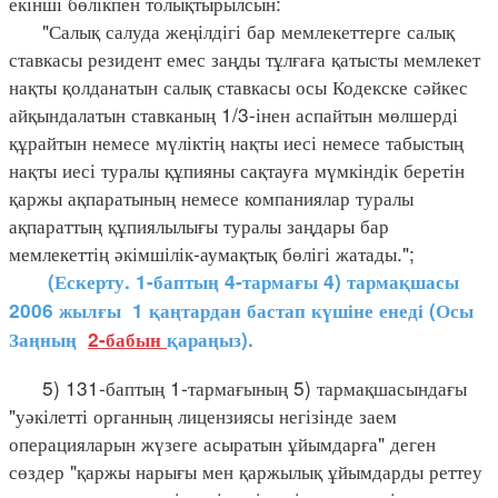
екінші бөлікпен толықтырылсын:
"Салық салуда жеңілдігі бар мемлекеттерге салық
ставкасы резидент емес заңды тұлғаға қатысты мемлекет
нақты қолданатын салық ставкасы осы Кодекске сәйкес
айқындалатын ставканың 1/3-інен аспайтын мөлшерді
құрайтын немесе мүліктің нақты иесі немесе табыстың
нақты иесі туралы құпияны сақтауға мүмкіндік беретін
қаржы ақпаратының немесе компаниялар туралы
ақпараттың құпиялылығы туралы заңдары бар
мемлекеттің әкімшілік-аумақтық бөлігі жатады.";
(Ескерту. 1-баптың 4-тармағы 4) тармақшасы
2006 жылғы 1 қаңтардан бастап күшіне енеді (Осы
Заңның
2-бабын
қараңыз).
5) 131-баптың 1-тармағының 5) тармақшасындағы
"уәкілетті органның лицензиясы негізінде заем
операцияларын жүзеге асыратын ұйымдарға" деген
сөздер "қаржы нарығы мен қаржылық ұйымдарды реттеу