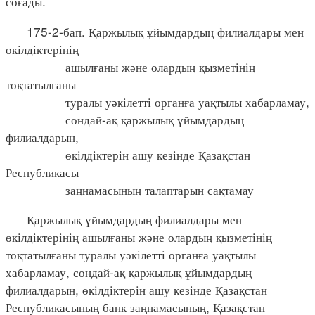
соғады.
175-2-бап. Қаржылық ұйымдардың филиалдары мен
өкілдіктерінің
ашылғаны және олардың қызметінің
тоқтатылғаны
туралы уәкілетті органға уақтылы хабарламау,
сондай-ақ қаржылық ұйымдардың
филиалдарын,
өкілдіктерін ашу кезінде Қазақстан
Республикасы
заңнамасының талаптарын сақтамау
Қаржылық ұйымдардың филиалдары мен
өкілдіктерінің ашылғаны және олардың қызметінің
тоқтатылғаны туралы уәкілетті органға уақтылы
хабарламау, сондай-ақ қаржылық ұйымдардың
филиалдарын, өкілдіктерін ашу кезінде Қазақстан
Республикасының банк заңнамасының, Қазақстан