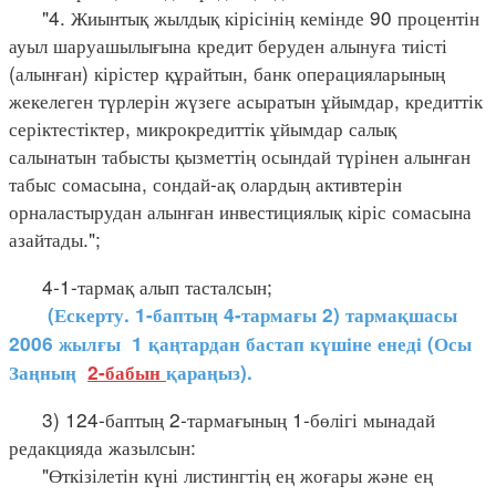
"4. Жиынтық жылдық кірісінің кемінде 90 процентін
ауыл шаруашылығына кредит беруден алынуға тиісті
(алынған) кірістер құрайтын, банк операцияларының
жекелеген түрлерін жүзеге асыратын ұйымдар, кредиттік
серіктестіктер, микрокредиттік ұйымдар салық
салынатын табысты қызметтің осындай түрінен алынған
табыс сомасына, сондай-ақ олардың активтерін
орналастырудан алынған инвестициялық кіріс сомасына
азайтады.";
4-1-тармақ алып тасталсын;
(Ескерту. 1-баптың 4-тармағы 2) тармақшасы
2006 жылғы 1 қаңтардан бастап күшіне енеді (Осы
Заңның
2-бабын
қараңыз).
3) 124-баптың 2-тармағының 1-бөлігі мынадай
редакцияда жазылсын:
"Өткізілетін күні листингтің ең жоғары және ең