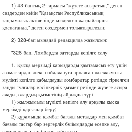
1) 43-баптың 2-тармағы "жүзеге асыратын," деген
сөздерден кейін "Қазақстан Республикасының
заңнамалық актілерінде көзделген жағдайларды
қоспағанда," деген сөздермен толықтырылсын;
2) 328-бап мынадай редакцияда жазылсын:
"328-бап. Ломбардта заттарды кепілге салу
1. Қысқа мерзімді қарыздарды қамтамасыз ету үшін
азаматтардан жеке пайдалануға арналған жылжымалы
мүлікті кепілге қабылдауды ломбардтар ретінде тіркелген
заңды тұлғалар кәсіпкерлік қызмет ретінде жүзеге асыра
алады, олардың қызметінің айрықша түрі:
1) жылжымалы мүлікті кепілге алу арқылы қысқа
мерзімді қарыздар беру;
2) құрамында қымбат бағалы металдар мен қымбат
бағалы тастар бар зергерлік бұйымдарды есепке алу,
сақтау және сату болып табылады.