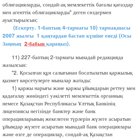
облигацияларды, сондай-ақ мемлекеттік бағалы қағаздар
мен агенттік облигацияларды" деген сөздермен
ауыстырылсын;
(Ескерту. 1-баптың 4-тармағы 10) тармақшасы
2007 жылғы 1 қаңтардан бастап күшіне енеді (Осы
Заңның
2-бабын
қараңыз).
11) 227-баптың 2-тармағы мынадай редакцияда
жазылсын:
"2. Қосылған құн салығынан босатылатын қаржылық
қызмет көрсетулерге мыналар жатады:
1) қаржы нарығы және қаржы ұйымдарын реттеу мен
қадағалау жөніндегі уәкілетті мемлекеттік органның
немесе Қазақстан Республикасы Ұлттық Банкінің
лицензиясы негізінде банктер және банк
операцияларының жекелеген түрлерін жүзеге асыратын
ұйымдар жүзеге асыратын мынадай банк операциялары
және өзге де операциялар, сондай-ақ Қазақстан