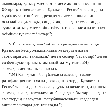
акциялары, қатысу үлестері немесе активтері құнының
50 процентінен астамын Қазақстан Республикасындағы
мүлік құрайтын болса, резидент еместер шығарған
осындай акцияларды, сондай-ақ, резидент емес заңды
тұлғаға қатысу үлестерін өткізу нәтижесінде алынған құн
өсімінен түскен табыстар;";
23) тармақшадағы "табыстар резидент еместердің
Қазақстан Республикасындағы көздерден алған
табыстары деп танылады." деген сөздер "табыстар;" деген
сөзбен ауыстырылып, мынадай мазмұндағы 24)
тармақшамен толықтырылсын:
"24) Қазақстан Республикасы жасасқан және
ратификациялаған халықаралық шарттарда Қазақстан
Республикасында салық салу құқығы көзделген, алдыңғы
тармақшаларда қамтылмаған басқа да табыстар резидент
еместердің Қазақстан Республикасындағы көздерден
алған табыстары деп танылады.";