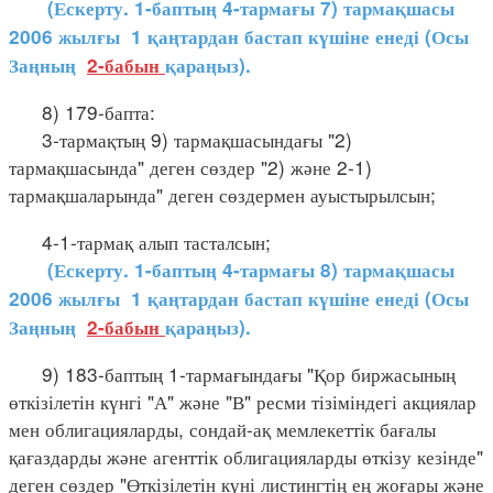
(Ескерту. 1-баптың 4-тармағы 7) тармақшасы
2006 жылғы 1 қаңтардан бастап күшіне енеді (Осы
Заңның
2-бабын
қараңыз).
8) 179-бапта:
3-тармақтың 9) тармақшасындағы "2)
тармақшасында" деген сөздер "2) және 2-1)
тармақшаларында" деген сөздермен ауыстырылсын;
4-1-тармақ алып тасталсын;
(Ескерту. 1-баптың 4-тармағы 8) тармақшасы
2006 жылғы 1 қаңтардан бастап күшіне енеді (Осы
Заңның
2-бабын
қараңыз).
9) 183-баптың 1-тармағындағы "Қор биржасының
өткізілетін күнгі "А" және "В" ресми тізіміндегі акциялар
мен облигацияларды, сондай-ақ мемлекеттік бағалы
қағаздарды және агенттік облигацияларды өткізу кезінде"
деген сөздер "Өткізілетін күні листингтің ең жоғары және