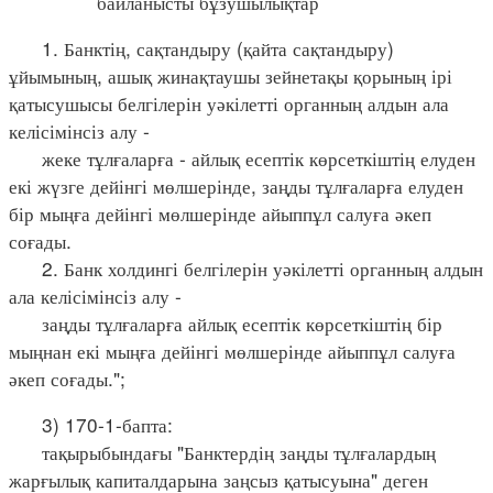
байланысты бұзушылықтар
1. Банктің, сақтандыру (қайта сақтандыру)
ұйымының, ашық жинақтаушы зейнетақы қорының ірі
қатысушысы белгілерін уәкілетті органның алдын ала
келісімінсіз алу -
жеке тұлғаларға - айлық есептік көрсеткіштің елуден
екі жүзге дейінгі мөлшерінде, заңды тұлғаларға елуден
бір мыңға дейінгі мөлшерінде айыппұл салуға әкеп
соғады.
2. Банк холдингі белгілерін уәкілетті органның алдын
ала келісімінсіз алу -
заңды тұлғаларға айлық есептік көрсеткіштің бір
мыңнан екі мыңға дейінгі мөлшерінде айыппұл салуға
әкеп соғады.";
3) 170-1-бапта:
тақырыбындағы "Банктердің заңды тұлғалардың
жарғылық капиталдарына заңсыз қатысуына" деген