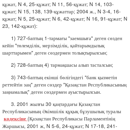
құжат, N 4, 25-құжат; N 11, 56-құжат; N 14, 103-
құжат; N 15, 138, 139-құжаттар; 2004 ж., N 3-4, 16-
құжат; N 5, 25-құжат; N 6, 42-құжат; N 16, 91-құжат; N
23, 142-құжат):
1) 727-баптың 1-тармағы "заемшыға" деген сөзден
кейін "төлемділік, мерзімділік, қайтарымдылық
шарттарымен" деген сөздермен толықтырылсын;
2) 728-баптың 4) тармақшасы алып тасталсын;
3) 743-баптың екінші бөлігіндегі "банк қызметін
реттейтін заң" деген сөздер "Қазақстан Республикасының
заңнамалық" деген сөздермен ауыстырылсын.
3. 2001 жылғы 30 қаңтардағы Қазақстан
Республикасының Әкімшілік құқық бұзушылық туралы
(Қазақстан Республикасы Парламентінің
кодексіне
Жаршысы, 2001 ж, N 5-6, 24-құжат; N 17-18, 241-