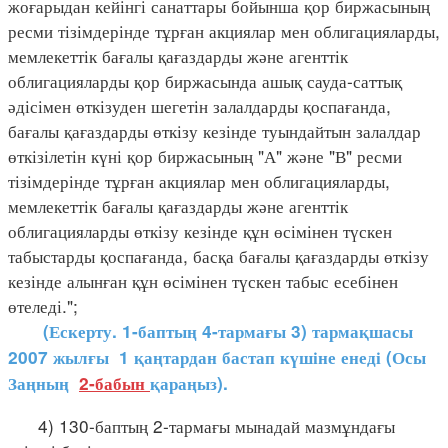
жоғарыдан кейінгі санаттары бойынша қор биржасының
ресми тізімдерінде тұрған акциялар мен облигацияларды,
мемлекеттік бағалы қағаздарды және агенттік
облигацияларды қор биржасында ашық сауда-саттық
әдісімен өткізуден шегетін залалдарды қоспағанда,
бағалы қағаздарды өткізу кезінде туындайтын залалдар
өткізілетін күні қор биржасының "А" және "В" ресми
тізімдерінде тұрған акциялар мен облигацияларды,
мемлекеттік бағалы қағаздарды және агенттік
облигацияларды өткізу кезінде құн өсімінен түскен
табыстарды қоспағанда, басқа бағалы қағаздарды өткізу
кезінде алынған құн өсімінен түскен табыс есебінен
өтеледі.";
(Ескерту. 1-баптың 4-тармағы 3) тармақшасы
2007 жылғы 1 қаңтардан бастап күшіне енеді (Осы
Заңның
2-бабын
қараңыз).
4) 130-баптың 2-тармағы мынадай мазмұндағы