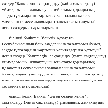
сөздер "Банктердің, сақтандыру (қайта сақтандыру)
ұйымдарының, жинақтаушы зейнетақы қорларының
заңды тұлғалардың жарғылық капиталына қатысу
үлестерін немесе акцияларды заңсыз сатып алуына"
деген сөздермен ауыстырылсын;
бірінші бөліктегі "банктің Қазақстан
Республикасының банк заңдарының талаптарын бұзып,
заңды тұлғалардың жарғылық капиталдарына қатысуы"
деген сөздер "банктердің, сақтандыру (қайта сақтандыру)
ұйымдарының, жинақтаушы зейнетақы қорларының
Қазақстан Республикасы заңнамасының талаптарын
бұзып, заңды тұлғалардың жарғылық капиталына қатысу
үлестерін немесе акцияларды заңсыз сатып алуы" деген
сөздермен ауыстырылсын;
екінші бөлік "Банктің" деген сөзден кейін ",
сақтандыру (қайта сақтандыру) ұйымының, жинақтаушы
зейнетақы қорының" деген сөздермен толықтырылсын;