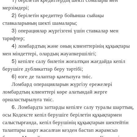
мерзімдері;
2) берілетін кредиттер бойынша сыйақы
ставкаларының шекті шамалары;
3) операциялар жүргізгені үшін ставкалар мен
тарифтер;
4) ломбардтың және оның клиенттерінің құқықтары
мен міндеттері, олардың жауапкершілігі;
5) кепілге салу билетін жоғалтқан жағдайда кепіл
берушіге дубликаттар беру тәртібі;
6) өзге де талаптар қамтылуға тиіс.
Ломбард операцияларын жүргізу ережелері
ломбардтың клиенттері көре алатындай жерге
орналастырылуға тиіс.
6. Ломбардта заттарды кепілге салу туралы шарттың,
осы Кодексте кепіл берушіге берілетін құқықтармен
салыстырғанда, кепіл берушінің құқықтарын шектейтін
талаптары шарт жасалған кезден бастап жарамсыз