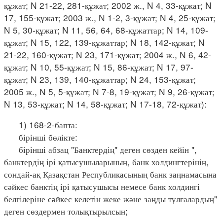
құжат; N 21-22, 281-құжат; 2002 ж., N 4, 33-құжат; N
17, 155-құжат; 2003 ж., N 1-2, 3-құжат; N 4, 25-құжат;
N 5, 30-құжат; N 11, 56, 64, 68-құжаттар; N 14, 109-
құжат; N 15, 122, 139-құжаттар; N 18, 142-құжат; N
21-22, 160-құжат; N 23, 171-құжат; 2004 ж., N 6, 42-
құжат; N 10, 55-құжат; N 15, 86-құжат; N 17, 97-
құжат; N 23, 139, 140-құжаттар; N 24, 153-құжат;
2005 ж., N 5, 5-құжат; N 7-8, 19-құжат; N 9, 26-құжат;
N 13, 53-құжат; N 14, 58-құжат; N 17-18, 72-құжат):
1) 168-2-бапта:
бірінші бөлікте:
бірінші абзац "Банктердің" деген сөзден кейін ",
банктердің ірі қатысушыларының, банк холдингтерінің,
сондай-ақ Қазақстан Республикасының банк заңнамасына
сәйкес банктің ірі қатысушысы немесе банк холдингі
белгілеріне сәйкес келетін жеке және заңды тұлғалардың"
деген сөздермен толықтырылсын;