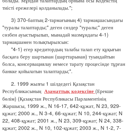
болады. Мұндай талаптардың орнына осы Кодекстің
тиісті ережелері қолданылады.";
3) 370-баптың 2-тармағының 4) тармақшасындағы
"туралы талаптарды;" деген сөздер "туралы;" деген
сөзбен ауыстырылып, мынадай мазмұндағы 4-1)
тармақшамен толықтырылсын:
"4-1) егер кредитордың талабы талап ету құқығын
басқаға беру шартынан (шарттарынан) туындайтын
болса, консервациялау немесе тарату процесінде тұрған
банкке қойылатын талаптарды;".
2. 1999 жылғы 1 шілдедегі Қазақстан
Республикасының
(Ерекше
Азаматтық кодексіне
бөлім) (Қазақстан Республикасы Парламентінің
Жаршысы, 1999 ж., N 16-17, 642-құжат, N 23, 929-
құжат; 2000 ж., N 3-4, 66-құжат; N 10, 244-құжат; N
22, 408-құжат; 2001 ж., N 23, 309-құжат; N 24, 338-
құжат; 2002 ж., N 10, 102-құжат; 2003 ж., N 1-2, 7-