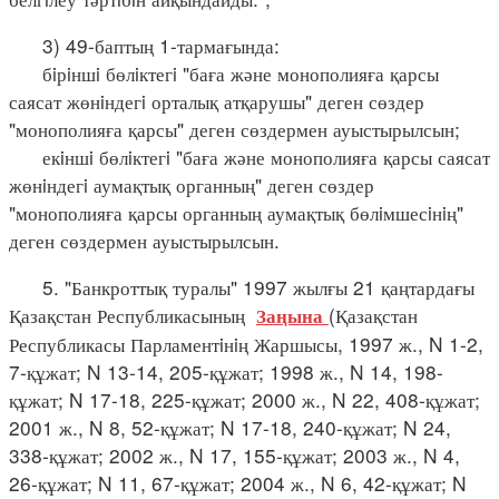
3) 49-баптың 1-тармағында:
бiрiншi бөлiктегi "баға және монополияға қарсы
саясат жөнiндегi орталық атқарушы" деген сөздер
"монополияға қарсы" деген сөздермен ауыстырылсын;
екiншi бөлiктегi "баға және монополияға қарсы саясат
жөнiндегi аумақтық органның" деген сөздер
"монополияға қарсы органның аумақтық бөлiмшесiнiң"
деген сөздермен ауыстырылсын.
5. "Банкроттық туралы" 1997 жылғы 21 қаңтардағы
Қазақстан Республикасының
(Қазақстан
Заңына
Республикасы Парламентiнiң Жаршысы, 1997 ж., N 1-2,
7-құжат; N 13-14, 205-құжат; 1998 ж., N 14, 198-
құжат; N 17-18, 225-құжат; 2000 ж., N 22, 408-құжат;
2001 ж., N 8, 52-құжат; N 17-18, 240-құжат; N 24,
338-құжат; 2002 ж., N 17, 155-құжат; 2003 ж., N 4,
26-құжат; N 11, 67-құжат; 2004 ж., N 6, 42-құжат; N