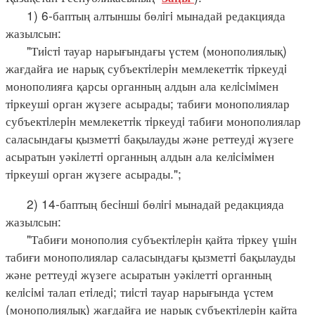
1) 6-баптың алтыншы бөлiгi мынадай редакцияда
жазылсын:
"Тиiстi тауар нарығындағы үстем (монополиялық)
жағдайға ие нарық субъектiлерiн мемлекеттiк тiркеудi
монополияға қарсы органның алдын ала келiсiмiмен
тiркеушi орган жүзеге асырады; табиғи монополиялар
субъектiлерiн мемлекеттiк тiркеудi табиғи монополиялар
саласындағы қызметтi бақылауды және реттеудi жүзеге
асыратын уәкiлеттi органның алдын ала келiсiмiмен
тiркеушi орган жүзеге асырады.";
2) 14-баптың бесiншi бөлiгi мынадай редакцияда
жазылсын:
"Табиғи монополия субъектiлерiн қайта тiркеу үшiн
табиғи монополиялар саласындағы қызметтi бақылауды
және реттеудi жүзеге асыратын уәкiлеттi органның
келiсiмi талап етiледi; тиiстi тауар нарығында үстем
(монополиялық) жағдайға ие нарық субъектiлерiн қайта