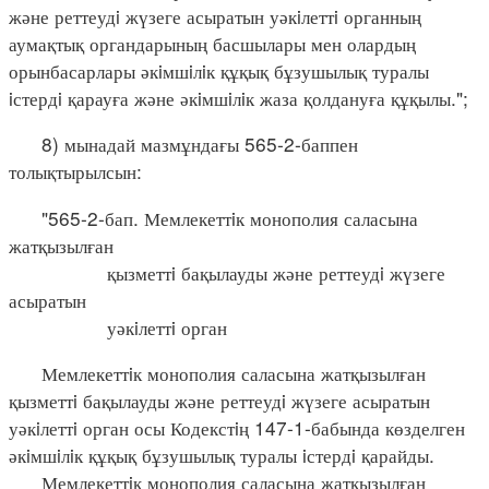
және реттеудi жүзеге асыратын уәкiлеттi органның
аумақтық органдарының басшылары мен олардың
орынбасарлары әкiмшiлiк құқық бұзушылық туралы
iстердi қарауға және әкiмшiлiк жаза қолдануға құқылы.";
8) мынадай мазмұндағы 565-2-баппен
толықтырылсын:
"565-2-бап. Мемлекеттiк монополия саласына
жатқызылған
қызметтi бақылауды және реттеудi жүзеге
асыратын
уәкiлеттi орган
Мемлекеттiк монополия саласына жатқызылған
қызметтi бақылауды және реттеудi жүзеге асыратын
уәкiлеттi орган осы Кодекстiң 147-1-бабында көзделген
әкiмшiлiк құқық бұзушылық туралы iстердi қарайды.
Мемлекеттiк монополия саласына жатқызылған