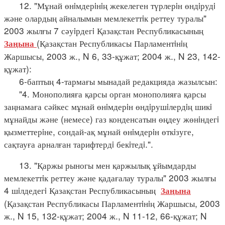
12. "Мұнай өнiмдерiнiң жекелеген түрлерiн өндiрудi
және олардың айналымын мемлекеттiк реттеу туралы"
2003 жылғы 7 сәуiрдегi Қазақстан Республикасының
(Қазақстан Республикасы Парламентiнiң
Заңына
Жаршысы, 2003 ж., N 6, 33-құжат; 2004 ж., N 23, 142-
құжат):
6-баптың 4-тармағы мынадай редакцияда жазылсын:
"4. Монополияға қарсы орган монополияға қарсы
заңнамаға сәйкес мұнай өнiмдерiн өндiрушiлердiң шикi
мұнайды және (немесе) газ конденсатын өңдеу жөнiндегi
қызметтерiне, сондай-ақ мұнай өнiмдерiн өткiзуге,
сақтауға арналған тарифтердi бекiтедi.".
13. "Қаржы рыногы мен қаржылық ұйымдарды
мемлекеттiк реттеу және қадағалау туралы" 2003 жылғы
4 шiлдедегi Қазақстан Республикасының
Заңына
(Қазақстан Республикасы Парламентiнiң Жаршысы, 2003
ж., N 15, 132-құжат; 2004 ж., N 11-12, 66-құжат; N