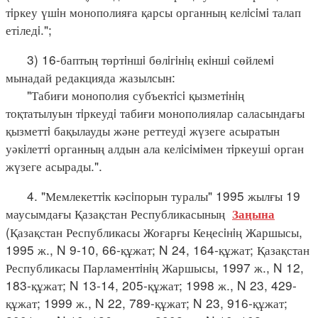
тiркеу үшiн монополияға қарсы органның келiсiмi талап
етіледi.";
3) 16-баптың төртiншi бөлiгiнiң екiншi сөйлемi
мынадай редакцияда жазылсын:
"Табиғи монополия субъектiсi қызметiнiң
тоқтатылуын тiркеудi табиғи монополиялар саласындағы
қызметтi бақылауды және реттеудi жүзеге асыратын
уәкiлеттi органның алдын ала келiсiмiмен тiркеушi орган
жүзеге асырады.".
4. "Мемлекеттiк кәсiпорын туралы" 1995 жылғы 19
маусымдағы Қазақстан Республикасының
Заңына
(Қазақстан Республикасы Жоғарғы Кеңесiнiң Жаршысы,
1995 ж., N 9-10, 66-құжат; N 24, 164-құжат; Қазақстан
Республикасы Парламентiнiң Жаршысы, 1997 ж., N 12,
183-құжат; N 13-14, 205-құжат; 1998 ж., N 23, 429-
құжат; 1999 ж., N 22, 789-құжат; N 23, 916-құжат;