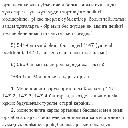
орта кәсiпкерлiк субъектiлерi болып табылатын заңды
тұлғаларға - үш жүз елуден төрт жүзге дейiнгi
мөлшерiнде, iрi кәсiпкерлiк субъектiлерi болып табылатын
заңды тұлғаларға - бiр мың бес жүзден екi мыңға дейiнгi
мөлшерiнде айыппұл салуға әкеп соғады.";
5) 541-баптың бiрiншi бөлiгiндегi "147 (үшіншi
бөлiгiнде), 147-1," деген сөздер алып тасталсын;
6) 565-бап мынадай редакцияда жазылсын:
"565-бап. Монополияға қарсы орган
1. Монополияға қарсы орган осы Кодекстiң 147,
147-2, 147-3, 147-4-баптарында көзделген әкiмшiлiк
құқық бұзушылық туралы iстердi қарайды.
2. Монополияға қарсы органның басшысы мен оның
орынбасарлары, сондай-ақ монополияға қарсы органның
аумақтық бөлiмшелерiнiң басшылары мен олардың