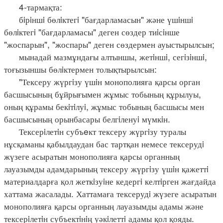
4-тармақта:
бiрiншi бөлiктегi "бағдарламасын" және үшiншi
бөлiктегi "бағдарламасы" деген сөздер тиiсiнше
"жоспарын", "жоспары" деген сөздермен ауыстырылсын;
мынадай мазмұндағы алтыншы, жетiншi, сегiзiншi,
тоғызыншы бөлiктермен толықтырылсын:
"Тексеру жүргiзу үшiн монополияға қарсы орган
басшысының бұйрығымен жұмыс тобының құрылуы,
оның құрамы бекiтiлуi, жұмыс тобының басшысы мен
басшысының орынбасары белгiленуi мүмкiн.
Тексерiлетiн субъeкт тексеру жүргiзу туралы
нұсқаманы қабылдаудан бас тартқан немесе тексерудi
жүзеге асыратын монополияға қарсы органның
лауазымды адамдарының тексеру жүргiзу үшiн қажеттi
материалдарға қол жеткiзуiне кедергi келтiрген жағдайда
хаттама жасалады. Хаттамаға тексерудi жүзеге асыратын
монополияға қарсы органның лауазымды адамы және
тексерiлетiн субъектiнiң уәкiлеттi адамы қол қояды.