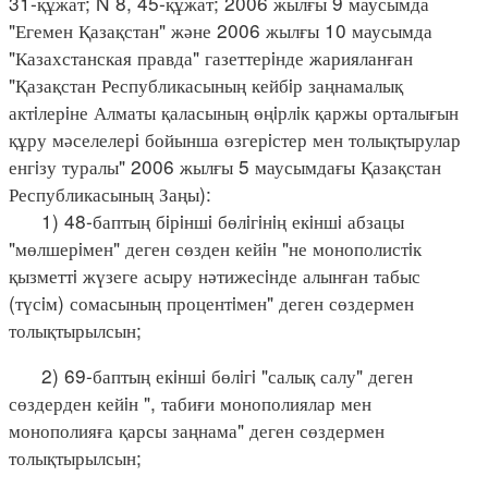
31-құжат; N 8, 45-құжат; 2006 жылғы 9 маусымда
"Егемен Қазақстан" және 2006 жылғы 10 маусымда
"Казахстанская правда" газеттерiнде жарияланған
"Қазақстан Республикасының кейбiр заңнамалық
актiлерiне Алматы қаласының өңiрлiк қаржы орталығын
құру мәселелерi бойынша өзгерiстер мен толықтырулар
енгiзу туралы" 2006 жылғы 5 маусымдағы Қазақстан
Республикасының Заңы):
1) 48-баптың бiрiншi бөлiгiнiң екiншi абзацы
"мөлшерiмен" деген сөзден кейiн "не монополистiк
қызметтi жүзеге асыру нәтижесiнде алынған табыс
(түсiм) сомасының процентiмен" деген сөздермен
толықтырылсын;
2) 69-баптың екiншi бөлiгi "салық салу" деген
сөздерден кейiн ", табиғи монополиялар мен
монополияға қарсы заңнама" деген сөздермен
толықтырылсын;