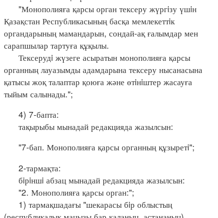
"Монополияға қарсы орган тексеру жүргiзу үшiн
Қазақстан Республикасының басқа мемлекеттiк
органдарының мамандарын, сондай-ақ ғалымдар мен
сарапшылар тартуға құқылы.
Тексерудi жүзеге асыратын монополияға қарсы
органның лауазымды адамдарына тексеру нысанасына
қатысы жоқ талаптар қоюға және өтiнiштер жасауға
тыйым салынады.";
4) 7-бапта:
тақырыбы мынадай редакцияда жазылсын:
"7-бап. Монополияға қарсы органның құзыретi";
2-тармақта:
бiрiншi абзац мынадай редакцияда жазылсын:
"2. Монополияға қарсы орган:";
1) тармақшадағы "шекарасы бiр облыстың
(республикалық маңызы бар қаланың, астананың)