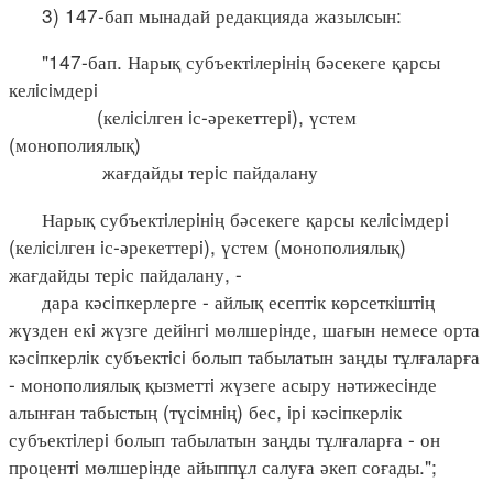
3) 147-бап мынадай редакцияда жазылсын:
"147-бап. Нарық субъектiлерiнiң бәсекеге қарсы
келiсiмдерi
(келiсiлген iс-әрекеттерi), үстем
(монополиялық)
жағдайды терiс пайдалану
Нарық субъектiлерiнiң бәсекеге қарсы келiсiмдерi
(келiсiлген iс-әрекеттерi), үстем (монополиялық)
жағдайды терiс пайдалану, -
дара кәсiпкерлерге - айлық есептiк көрсеткiштiң
жүзден екi жүзге дейiнгi мөлшерiнде, шағын немесе орта
кәсiпкерлiк субъектiсi болып табылатын заңды тұлғаларға
- монополиялық қызметтi жүзеге асыру нәтижесiнде
алынған табыстың (түсiмнiң) бес, iрi кәсiпкерлiк
субъектiлерi болып табылатын заңды тұлғаларға - он
процентi мөлшерiнде айыппұл салуға әкеп соғады.";