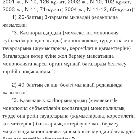
2001 ж., N 10, 126-құжат; 2002 ж., N 10, 102-құжат;
2003 ж., N 11, 71-құжат; 2004 ж., N 11-12, 65-құжат):
1) 26-баптың 3-тармағы мынадай редакцияда
жазылсын:
"3. Кәсiпорындардың (мемлекеттiк монополия
субъектiлерiн қоспағанда) монополиялық түрде өткiзетiн
тауарларына (жұмыстарына, көрсетiлетiн қызметтерiне)
бағалардың көтерiлуiне жол бермеу мақсатында
монополияға қарсы орган мұндай бағаларды белгiлеу
тәртiбiн айқындайды.";
2) 40-баптың екiншi бөлiгi мынадай редакцияда
жазылсын:
"3. Қазыналық кәсiпорындардың (мемлекеттiк
монополия субъектiлерiн қоспағанда) монополиялық
түрде өндiретiн тауарларына (жұмыстарына, көрсетiлетiн
қызметтерiне) бағалардың көтерiлуiне жол бермеу
мақсатында монополияға қарсы орган мұндай бағаларды
белгiлеу тәртiбiн айқындайды.";