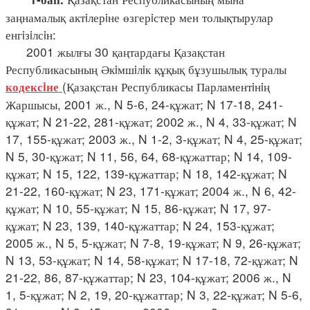
заңнамалық актiлерiне өзгерiстер мен толықтырулар
енгiзiлсiн:
2001 жылғы 30 қаңтардағы Қазақстан
Республикасының Әкiмшiлiк құқық бұзушылық туралы
(Қазақстан Республикасы Парламентiнiң
кодексiне
Жаршысы, 2001 ж., N 5-6, 24-құжат; N 17-18, 241-
құжат; N 21-22, 281-құжат; 2002 ж., N 4, 33-құжат; N
17, 155-құжат; 2003 ж., N 1-2, 3-құжат; N 4, 25-құжат;
N 5, 30-құжат; N 11, 56, 64, 68-құжаттар; N 14, 109-
құжат; N 15, 122, 139-құжаттар; N 18, 142-құжат; N
21-22, 160-құжат; N 23, 171-құжат; 2004 ж., N 6, 42-
құжат; N 10, 55-құжат; N 15, 86-құжат; N 17, 97-
құжат; N 23, 139, 140-құжаттар; N 24, 153-құжат;
2005 ж., N 5, 5-құжат; N 7-8, 19-құжат; N 9, 26-құжат;
N 13, 53-құжат; N 14, 58-құжат; N 17-18, 72-құжат; N
21-22, 86, 87-құжаттар; N 23, 104-құжат; 2006 ж., N
1, 5-құжат; N 2, 19, 20-құжаттар; N 3, 22-құжат; N 5-6,