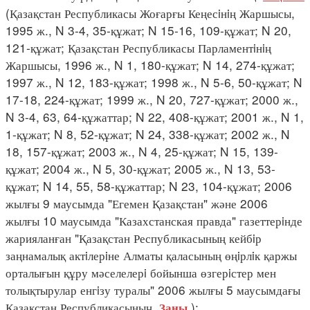
(Қазақстан Республикасы Жоғарғы Кеңесiнiң Жаршысы,
1995 ж., N 3-4, 35-құжат; N 15-16, 109-құжат; N 20,
121-құжат; Қазақстан Республикасы Парламентiнiң
Жаршысы, 1996 ж., N 1, 180-құжат; N 14, 274-құжат;
1997 ж., N 12, 183-құжат; 1998 ж., N 5-6, 50-құжат; N
17-18, 224-құжат; 1999 ж., N 20, 727-құжат; 2000 ж.,
N 3-4, 63, 64-құжаттар; N 22, 408-құжат; 2001 ж., N 1,
1-құжат; N 8, 52-құжат; N 24, 338-құжат; 2002 ж., N
18, 157-құжат; 2003 ж., N 4, 25-құжат; N 15, 139-
құжат; 2004 ж., N 5, 30-құжат; 2005 ж., N 13, 53-
құжат; N 14, 55, 58-құжаттар; N 23, 104-құжат; 2006
жылғы 9 маусымда "Егемен Қазақстан" және 2006
жылғы 10 маусымда "Казахстанская правда" газеттерiнде
жарияланған "Қазақстан Республикасының кейбiр
заңнамалық актiлерiне Алматы қаласының өңiрлiк қаржы
орталығын құру мәселелерi бойынша өзгерiстер мен
толықтырулар енгiзу туралы" 2006 жылғы 5 маусымдағы
Қазақстан Республикасының
):
Заңы