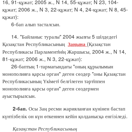
16, 91-құжат; 2005 ж., N 14, 55-құжат; N 23, 104-
құжат; 2006 ж., N 3, 22-құжат; N 4, 24-құжат; N 8, 45-
құжат):
6-бап алып тасталсын.
14. "Байланыс туралы" 2004 жылғы 5 шiлдедегi
Қазақстан Республикасының
(Қазақстан
Заңына
Республикасы Парламентiнiң Жаршысы, 2004 ж., N 14,
81-құжат; 2006 ж., N 3, 22-құжат):
26-баптың 1-тармағындағы "оның құрылымын
монополияға қарсы орган" деген сөздер "оны Қазақстан
Республикасының Үкiметi белгiлеген тәртiппен
монополияға қарсы орган" деген сөздермен
ауыстырылсын.
Осы Заң ресми жарияланған күнінен бастап
2-бап.
күнтізбелік он күн өткеннен кейін қолданысқа енгізіледі.
Қазақстан Республикасының