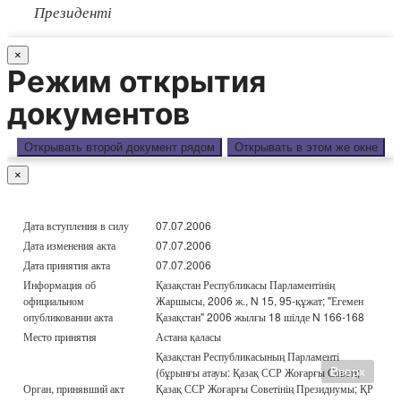
Президенті
×
Режим открытия
документов
Открывать второй документ рядом
Открывать в этом же окне
×
Дата вступления в силу
07.07.2006
Дата изменения акта
07.07.2006
Дата принятия акта
07.07.2006
Информация об
Қазақстан Республикасы Парламентінің
официальном
Жаршысы, 2006 ж., N 15, 95-құжат; "Егемен
опубликовании акта
Қазақстан" 2006 жылғы 18 шілде N 166-168
Место принятия
Астана қаласы
Қазақстан Республикасының Парламенті
(бұрынғы атауы: Қазақ ССР Жоғарғы Советі;
Вверх
Орган, принявший акт
Қазақ ССР Жоғарғы Советінің Президиумы; ҚР