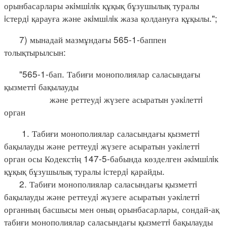
орынбасарлары әкiмшiлiк құқық бұзушылық туралы
iстердi қарауға және әкiмшiлiк жаза қолдануға құқылы.";
7) мынадай мазмұндағы 565-1-баппен
толықтырылсын:
"565-1-бап. Табиғи монополиялар саласындағы
қызметтi бақылауды
және реттеудi жүзеге асыратын уәкiлеттi
орган
1. Табиғи монополиялар саласындағы қызметтi
бақылауды және реттеудi жүзеге асыратын уәкiлеттi
орган осы Кодекстiң 147-5-бабында көзделген әкiмшiлiк
құқық бұзушылық туралы iстердi қарайды.
2. Табиғи монополиялар саласындағы қызметтi
бақылауды және реттеудi жүзеге асыратын уәкiлеттi
органның басшысы мен оның орынбасарлары, сондай-ақ
табиғи монополиялар саласындағы қызметтi бақылауды