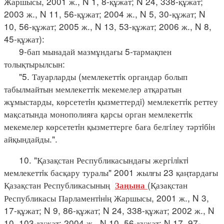
Жаршысы, 2001 ж., N 1, 8-құжат; N 24, 338-құжат;
2003 ж., N 11, 56-құжат; 2004 ж., N 5, 30-құжат; N
10, 56-құжат; 2005 ж., N 13, 53-құжат; 2006 ж., N 8,
45-құжат):
9-бап мынадай мазмұндағы 5-тармақпен
толықтырылсын:
"5. Тауарларды (мемлекеттiк органдар болып
табылмайтын мемлекеттiк мекемелер атқаратын
жұмыстарды, көрсететiн қызметтердi) мемлекеттiк реттеу
мақсатында монополияға қарсы орган мемлекеттiк
мекемелер көрсететiн қызметтерге баға белгiлеу тәртiбiн
айқындайды.".
10. "Қазақстан Республикасындағы жергiлiктi
мемлекеттiк басқару туралы" 2001 жылғы 23 қаңтардағы
Қазақстан Республикасының
(Қазақстан
Заңына
Республикасы Парламентiнiң Жаршысы, 2001 ж., N 3,
17-құжат; N 9, 86-құжат; N 24, 338-құжат; 2002 ж., N
10, 103-құжат; 2004 ж., N 10, 56-құжат; N 17, 97-