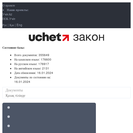
О проекте
Наши проекты:
Учёт.kz
ПОБ.Учёт
Рус
|
Қаз
|
Eng
Состояние базы:
Всего документов:
355649
На казахском языке:
176600
На русском языке:
176917
На английском языке:
2131
Дата обновления:
16.01.2024
Документы по состоянию на:
16.01.2024
Документы
Қазақ тілінде