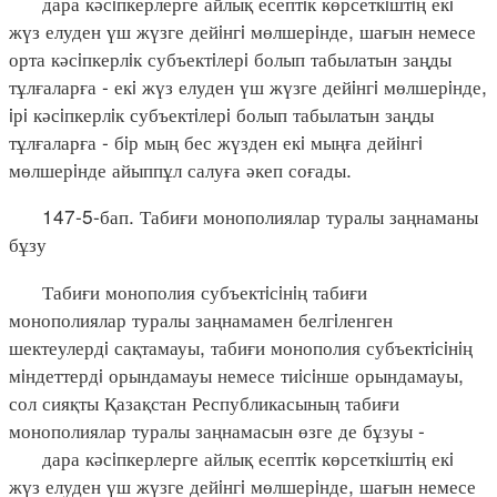
дара кәсiпкерлерге айлық есептiк көрсеткiштiң екi
жүз елуден үш жүзге дейiнгi мөлшерiнде, шағын немесе
орта кәсiпкерлiк субъектiлерi болып табылатын заңды
тұлғаларға - екi жүз елуден үш жүзге дейiнгi мөлшерiнде,
iрi кәсiпкерлiк субъектiлерi болып табылатын заңды
тұлғаларға - бiр мың бес жүзден екi мыңға дейiнгi
мөлшерiнде айыппұл салуға әкеп соғады.
147-5-бап. Табиғи монополиялар туралы заңнаманы
бұзу
Табиғи монополия субъектiсiнiң табиғи
монополиялар туралы заңнамамен белгiленген
шектеулердi сақтамауы, табиғи монополия субъектiсiнiң
мiндеттердi орындамауы немесе тиiсiнше орындамауы,
сол сияқты Қазақстан Республикасының табиғи
монополиялар туралы заңнамасын өзге де бұзуы -
дара кәсiпкерлерге айлық есептiк көрсеткiштiң екi
жүз елуден үш жүзге дейiнгi мөлшерiнде, шағын немесе