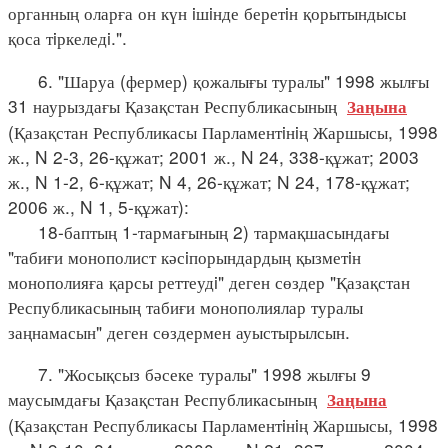
органның оларға он күн iшiнде беретiн қорытындысы
қоса тiркеледi.".
6. "Шаруа (фермер) қожалығы туралы" 1998 жылғы
31 наурыздағы Қазақстан Республикасының
Заңына
(Қазақстан Республикасы Парламентiнiң Жаршысы, 1998
ж., N 2-3, 26-құжат; 2001 ж., N 24, 338-құжат; 2003
ж., N 1-2, 6-құжат; N 4, 26-құжат; N 24, 178-құжат;
2006 ж., N 1, 5-құжат):
18-баптың 1-тармағының 2) тармақшасындағы
"табиғи монополист кәсiпорындардың қызметiн
монополияға қарсы реттеудi" деген сөздер "Қазақстан
Республикасының табиғи монополиялар туралы
заңнамасын" деген сөздермен ауыстырылсын.
7. "Жосықсыз бәсеке туралы" 1998 жылғы 9
маусымдағы Қазақстан Республикасының
Заңына
(Қазақстан Республикасы Парламентiнiң Жаршысы, 1998