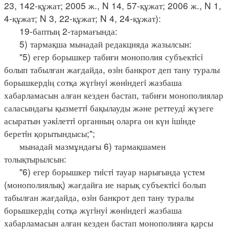
23, 142-құжат; 2005 ж., N 14, 57-құжат; 2006 ж., N 1,
4-құжат; N 3, 22-құжат; N 4, 24-құжат):
19-баптың 2-тармағында:
5) тармақша мынадай редакцияда жазылсын:
"5) егер борышкер табиғи монополия субъектiсi
болып табылған жағдайда, өзiн банкрот деп тану туралы
борышкердiң сотқа жүгiнуi жөнiндегi жазбаша
хабарламасын алған кезден бастап, табиғи монополиялар
саласындағы қызметтi бақылауды және реттеудi жүзеге
асыратын уәкiлеттi органның оларға он күн iшiнде
беретiн қорытындысы;";
мынадай мазмұндағы 6) тармақшамен
толықтырылсын:
"6) егер борышкер тиiстi тауар нарығында үстем
(монополиялық) жағдайға ие нарық субъектiсi болып
табылған жағдайда, өзiн банкрот деп тану туралы
борышкердiң сотқа жүгiнуi жөнiндегi жазбаша
хабарламасын алған кезден бастап монополияға қарсы