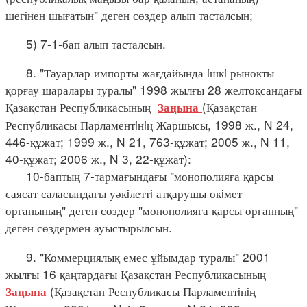
шегiнен шығатын" деген сөздер алып тасталсын;
5) 7-1-бап алып тасталсын.
8. "Тауарлар импорты жағдайында iшкi рынокты
қорғау шаралары туралы" 1998 жылғы 28 желтоқсандағы
Қазақстан Республикасының
(Қазақстан
Заңына
Республикасы Парламентiнiң Жаршысы, 1998 ж., N 24,
446-құжат; 1999 ж., N 21, 763-құжат; 2005 ж., N 11,
40-құжат; 2006 ж., N 3, 22-құжат):
10-баптың 7-тармағындағы "монополияға қарсы
саясат саласындағы уәкiлеттi атқарушы өкiмет
органының" деген сөздер "монополияға қарсы органның"
деген сөздермен ауыстырылсын.
9. "Коммерциялық емес ұйымдар туралы" 2001
жылғы 16 қаңтардағы Қазақстан Республикасының
(Қазақстан Республикасы Парламентiнiң
Заңына