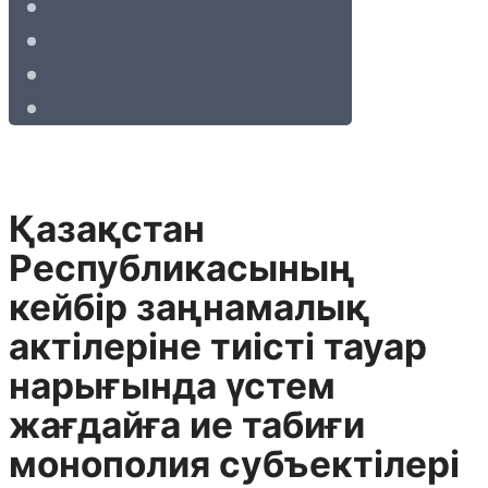
Қазақстан
Республикасының
кейбiр заңнамалық
актiлерiне тиiстi тауар
нарығында үстем
жағдайға ие табиғи
монополия субъектiлерi