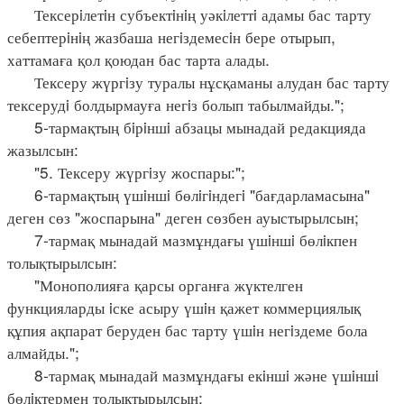
Тексерiлетiн субъектiнiң уәкiлеттi адамы бас тарту
себептерiнiң жазбаша негiздемесiн бере отырып,
хаттамаға қол қоюдан бас тарта алады.
Тексеру жүргiзу туралы нұсқаманы алудан бас тарту
тексерудi болдырмауға негiз болып табылмайды.";
5-тармақтың бiрiншi абзацы мынадай редакцияда
жазылсын:
"5. Тексеру жүргiзу жоспары:";
6-тармақтың үшiншi бөлiгiндегi "бағдарламасына"
деген сөз "жоспарына" деген сөзбен ауыстырылсын;
7-тармақ мынадай мазмұндағы үшiншi бөлiкпен
толықтырылсын:
"Монополияға қарсы органға жүктелген
функцияларды iске асыру үшiн қажет коммерциялық
құпия ақпарат беруден бас тарту үшiн негiздеме бола
алмайды.";
8-тармақ мынадай мазмұндағы екiншi және үшiншi
бөлiктермен толықтырылсын: