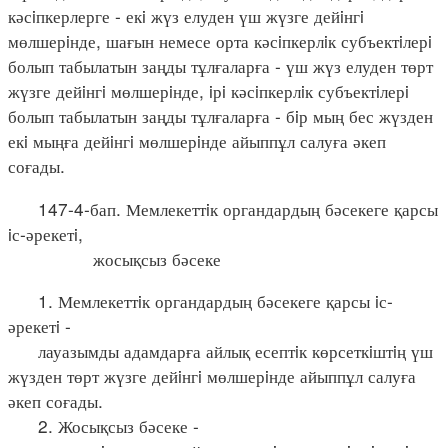
кәсiпкерлерге - екi жүз елуден үш жүзге дейiнгi
мөлшерiнде, шағын немесе орта кәсiпкерлiк субъектiлерi
болып табылатын заңды тұлғаларға - үш жүз елуден төрт
жүзге дейiнгi мөлшерiнде, iрi кәсiпкерлiк субъектiлерi
болып табылатын заңды тұлғаларға - бiр мың бес жүзден
екi мыңға дейiнгi мөлшерiнде айыппұл салуға әкеп
соғады.
147-4-бап. Мемлекеттiк органдардың бәсекеге қарсы
iс-әрекетi,
жосықсыз бәсеке
1. Мемлекеттiк органдардың бәсекеге қарсы iс-
әрекетi -
лауазымды адамдарға айлық есептiк көрсеткiштiң үш
жүзден төрт жүзге дейiнгi мөлшерiнде айыппұл салуға
әкеп соғады.
2. Жосықсыз бәсеке -