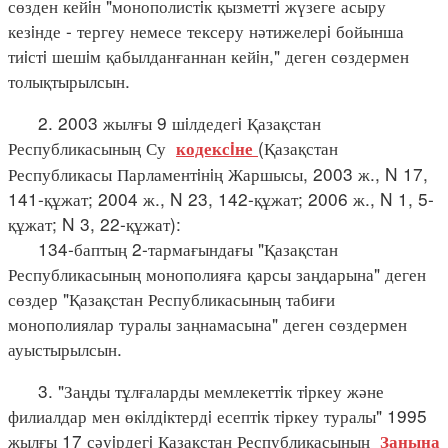
сөзден кейiн "монополистiк қызметтi жүзеге асыру
кезiнде - тергеу немесе тексеру нәтижелерi бойынша
тиiстi шешiм қабылданғаннан кейiн," деген сөздермен
толықтырылсын.
2. 2003 жылғы 9 шiлдедегi Қазақстан
Республикасының Су
(Қазақстан
кодексiне
Республикасы Парламентiнiң Жаршысы, 2003 ж., N 17,
141-құжат; 2004 ж., N 23, 142-құжат; 2006 ж., N 1, 5-
құжат; N 3, 22-құжат):
134-баптың 2-тармағындағы "Қазақстан
Республикасының монополияға қарсы заңдарына" деген
сөздер "Қазақстан Республикасының табиғи
монополиялар туралы заңнамасына" деген сөздермен
ауыстырылсын.
3. "Заңды тұлғаларды мемлекеттiк тiркеу және
филиалдар мен өкiлдiктердi есептiк тiркеу туралы" 1995
жылғы 17 сәуiрдегi Қазақстан Республикасының
Заңына