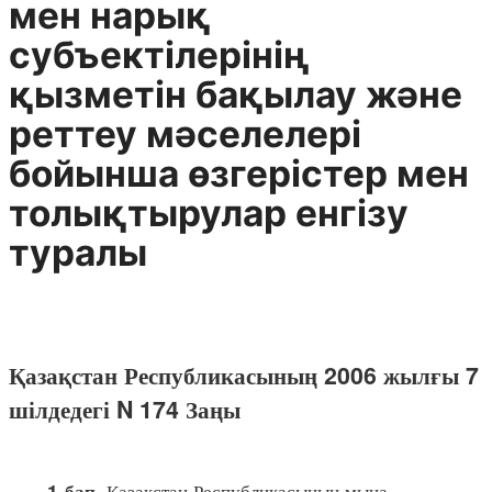
мен нарық
субъектiлерiнiң
қызметiн бақылау және
реттеу мәселелерi
бойынша өзгерiстер мен
толықтырулар енгiзу
туралы
Қазақстан Республикасының 2006 жылғы 7
шілдедегі N 174 Заңы
Қазақстан Республикасының мына
1-бап.