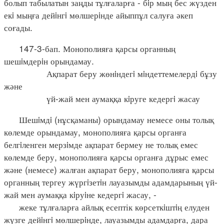
болып табылатын заңды тұлғаларға - бiр мың бес жүзден
екi мыңға дейiнгi мөлшерiнде айыппұл салуға әкеп
соғады.
147-3-бап. Монополияға қарсы органның
шешiмдерiн орындамау.
Ақпарат беру жөнiндегi мiндеттемелердi бұзу
және
үй-жай мен аумаққа кiруге кедергi жасау
Шешiмдi (нұсқаманы) орындамау немесе оны толық
көлемде орындамау, монополияға қарсы органға
белгiленген мерзiмде ақпарат бермеу не толық емес
көлемде беру, монополияға қарсы органға дұрыс емес
және (немесе) жалған ақпарат беру, монополияға қарсы
органның тергеу жүргiзетiн лауазымды адамдарының үй-
жай мен аумаққа кiруiне кедергi жасау, -
жеке тұлғаларға айлық есептік көрсеткiштiң елуден
жүзге дейiнгi мөлшерiнде, лауазымды адамдарға, дара