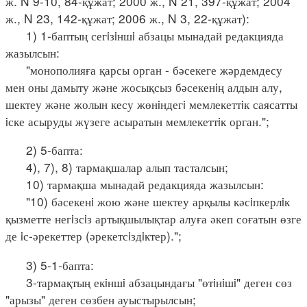
ж. N 9-10, 84-құжат; 2000 ж., N 21, 397-құжат; 2004
ж., N 23, 142-құжат; 2006 ж., N 3, 22-құжат):
1) 1-баптың сегiзiншi абзацы мынадай редакцияда
жазылсын:
"монополияға қарсы орган - бәсекеге жәрдемдесу
мен оны дамыту және жосықсыз бәсекенiң алдын алу,
шектеу және жолын кесу жөнiндегi мемлекеттiк саясатты
iске асыруды жүзеге асыратын мемлекеттiк орган.";
2) 5-бапта:
4), 7), 8) тармақшалар алып тасталсын;
10) тармақша мынадай редакцияда жазылсын:
"10) бәсекенi жою және шектеу арқылы кәсiпкерлiк
қызметте негiзсiз артықшылықтар алуға әкеп соғатын өзге
де iс-әрекеттер (әрекетсiздiктер).";
3) 5-1-бапта:
3-тармақтың екiншi абзацындағы "өтiнiшi" деген сөз
"арызы" деген сөзбен ауыстырылсын;