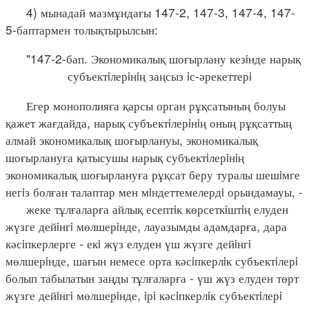
4) мынадай мазмұндағы 147-2, 147-3, 147-4, 147-
5-баптармен толықтырылсын:
"147-2-бап. Экономикалық шоғырлану кезiнде нарық
субъектiлерiнiң заңсыз iс-әрекеттерi
Егер монополияға қарсы орган рұқсатының болуы
қажет жағдайда, нарық субъектiлерiнiң оның рұқсаттың
алмай экономикалық шоғырлануы, экономикалық
шоғырлануға қатысушы нарық субъектiлерiнiң
экономикалық шоғырлануға рұқсат беру туралы шешiмге
негiз болған талаптар мен мiндеттемелердi орындамауы, -
жеке тұлғаларға айлық есептiк көрсеткiштiң елуден
жүзге дейiнгi мөлшерiнде, лауазымды адамдарға, дара
кәсiпкерлерге - екi жүз елуден үш жүзге дейiнгi
мөлшерiнде, шағын немесе орта кәсiпкерлiк субъектiлерi
болып табылатын заңды тұлғаларға - үш жүз елуден төрт
жүзге дейiнгi мөлшерiнде, iрi кәсiпкерлiк субъектiлерi