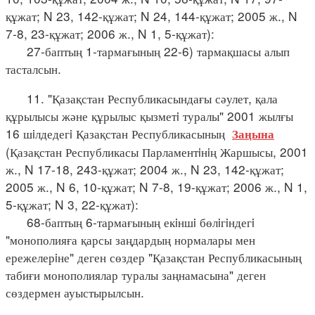
құжат; N 23, 142-құжат; N 24, 144-құжат; 2005 ж., N
7-8, 23-құжат; 2006 ж., N 1, 5-құжат):
27-баптың 1-тармағының 22-6) тармақшасы алып
тасталсын.
11. "Қазақстан Республикасындағы сәулет, қала
құрылысы және құрылыс қызметi туралы" 2001 жылғы
16 шiлдедегi Қазақстан Республикасының
Заңына
(Қазақстан Республикасы Парламентiнiң Жаршысы, 2001
ж., N 17-18, 243-құжат; 2004 ж., N 23, 142-құжат;
2005 ж., N 6, 10-құжат; N 7-8, 19-құжат; 2006 ж., N 1,
5-құжат; N 3, 22-құжат):
68-баптың 6-тармағының екiншi бөлiгiндегi
"монополияға қарсы заңдардың нормалары мен
ережелерiне" деген сөздер "Қазақстан Республикасының
табиғи монополиялар туралы заңнамасына" деген
сөздермен ауыстырылсын.