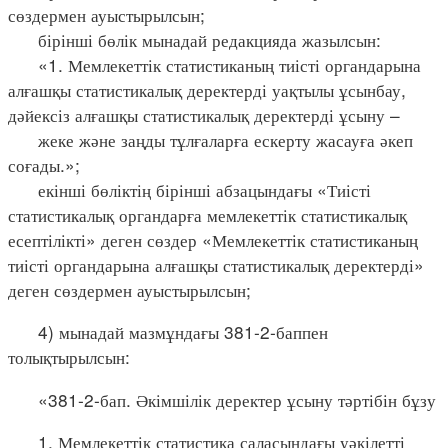
сөздермен ауыстырылсын;
бірінші бөлік мынадай редакцияда жазылсын:
«1. Мемлекеттік статистиканың тиісті органдарына
алғашқы статистикалық деректерді уақтылы ұсынбау,
дәйексіз алғашқы статистикалық деректерді ұсыну –
жеке және заңды тұлғаларға ескерту жасауға әкеп
соғады.»;
екінші бөліктің бірінші абзацындағы «Тиісті
статистикалық органдарға мемлекеттік статистикалық
есептілікті» деген сөздер «Мемлекеттік статистиканың
тиісті органдарына алғашқы статистикалық деректерді»
деген сөздермен ауыстырылсын;
4) мынадай мазмұндағы 381-2-баппен
толықтырылсын:
«381-2-бап. Әкімшілік деректер ұсыну тәртібін бұзу
1. Мемлекеттік статистика саласындағы уәкілетті