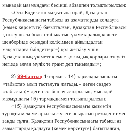
мынадай мазмұндағы бесінші абзацпен толықтырылсын:
«Осы Кодекстің мақсатына орай, Қазақстан
Республикасындағы табысы аз азаматтарды қолдауға
(көмек көрсетуге) бағытталған, Қазақстан Республикасы
қатысушысы болып табылатын үкіметаралық келісім
шеңберінде осындай келісіммен айқындалған
мақсаттарға (міндеттерге) қол жеткізу үшін
Қазақстанның үкіметтік емес қоғамдық қорлары өтеусіз
негізде алған мүлік те грант деп танылады;»;
2)
1-тармағы 14) тармақшасындағы
99-баптың
«табыстар алып тасталуға жатады.» деген сөздер
«табыстар;» деген сөзбен ауыстырылып, мынадай
мазмұндағы 15) тармақшамен толықтырылсын:
«15) Қазақстан Республикасындағы қызметін
тұрақты мекеме арқылы жүзеге асыратын резидент емес
заңды тұлға, Қазақстан Республикасындағы табысы аз
азаматтарды қолдауға (көмек көрсетуге) бағытталған,