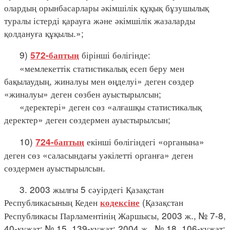
олардың орынбасарлары әкімшілік құқық бұзушылық
туралы істерді қарауға және әкімшілік жазаларды
қолдануға құқылы.»;
9)
бірінші бөлігінде:
572-баптың
«мемлекеттік статистикалық есеп беру мен
бақылаудың, жиналуы мен өңделуі» деген сөздер
«жиналуы» деген сөзбен ауыстырылсын;
«деректері» деген сөз «алғашқы статистикалық
деректер» деген сөздермен ауыстырылсын;
10)
екінші бөлігіндегі «органына»
724-баптың
деген сөз «саласындағы уәкілетті органға» деген
сөздермен ауыстырылсын.
3. 2003 жылғы 5 сәуірдегі Қазақстан
Республикасының Кеден
(Қазақстан
кодексіне
Республикасы Парламентінің Жаршысы, 2003 ж., № 7-8,
40-құжат; № 15, 139-құжат; 2004 ж., № 18, 106-құжат;