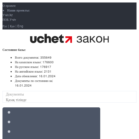
О проекте
Наши проекты:
Учёт.kz
ПОБ.Учёт
Рус
|
Қаз
|
Eng
Состояние базы:
Всего документов:
355649
На казахском языке:
176600
На русском языке:
176917
На английском языке:
2131
Дата обновления:
16.01.2024
Документы по состоянию на:
16.01.2024
Документы
Қазақ тілінде