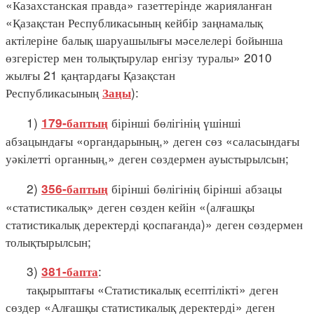
«Казахстанская правда» газеттерінде жарияланған
«Қазақстан Республикасының кейбір заңнамалық
актілеріне балық шаруашылығы мәселелері бойынша
өзгерістер мен толықтырулар енгізу туралы» 2010
жылғы 21 қаңтардағы Қазақстан
Республикасының
):
Заңы
1)
бірінші бөлігінің үшінші
179-баптың
абзацындағы «органдарының,» деген сөз «саласындағы
уәкілетті органның,» деген сөздермен ауыстырылсын;
2)
бірінші бөлігінің бірінші абзацы
356-баптың
«статистикалық» деген сөзден кейін «(алғашқы
статистикалық деректерді қоспағанда)» деген сөздермен
толықтырылсын;
3)
:
381-бапта
тақырыптағы «Статистикалық есептілікті» деген
сөздер «Алғашқы статистикалық деректерді» деген