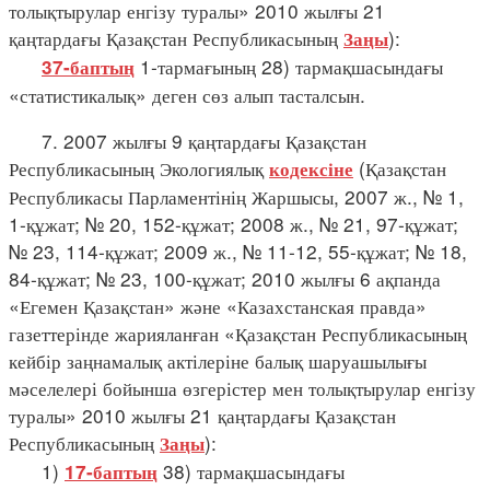
толықтырулар енгізу туралы» 2010 жылғы 21
қаңтардағы Қазақстан Республикасының
):
Заңы
1-тармағының 28) тармақшасындағы
37-баптың
«статистикалық» деген сөз алып тасталсын.
7. 2007 жылғы 9 қаңтардағы Қазақстан
Республикасының Экологиялық
(Қазақстан
кодексіне
Республикасы Парламентінің Жаршысы, 2007 ж., № 1,
1-құжат; № 20, 152-құжат; 2008 ж., № 21, 97-құжат;
№ 23, 114-құжат; 2009 ж., № 11-12, 55-құжат; № 18,
84-құжат; № 23, 100-құжат; 2010 жылғы 6 ақпанда
«Егемен Қазақстан» және «Казахстанская правда»
газеттерінде жарияланған «Қазақстан Республикасының
кейбір заңнамалық актілеріне балық шаруашылығы
мәселелері бойынша өзгерістер мен толықтырулар енгізу
туралы» 2010 жылғы 21 қаңтардағы Қазақстан
Республикасының
):
Заңы
1)
38) тармақшасындағы
17-баптың