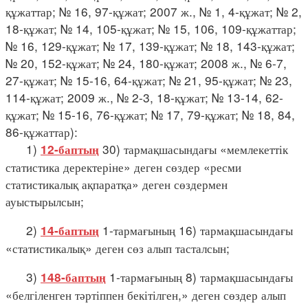
құжаттар; № 16, 97-құжат; 2007 ж., № 1, 4-құжат; № 2,
18-құжат; № 14, 105-құжат; № 15, 106, 109-құжаттар;
№ 16, 129-құжат; № 17, 139-құжат; № 18, 143-құжат;
№ 20, 152-құжат; № 24, 180-құжат; 2008 ж., № 6-7,
27-құжат; № 15-16, 64-құжат; № 21, 95-құжат; № 23,
114-құжат; 2009 ж., № 2-3, 18-құжат; № 13-14, 62-
құжат; № 15-16, 76-құжат; № 17, 79-құжат; № 18, 84,
86-құжаттар):
1)
30) тармақшасындағы «мемлекеттік
12-баптың
статистика деректеріне» деген сөздер «ресми
статистикалық ақпаратқа» деген сөздермен
ауыстырылсын;
2)
1-тармағының 16) тармақшасындағы
14-баптың
«статистикалық» деген сөз алып тасталсын;
3)
1-тармағының 8) тармақшасындағы
148-баптың
«белгіленген тәртіппен бекітілген,» деген сөздер алып