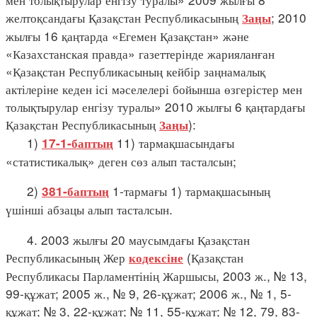
желтоқсандағы Қазақстан Республикасының
; 2010
Заңы
жылғы 16 қаңтарда «Егемен Қазақстан» және
«Казахстанская правда» газеттерінде жарияланған
«Қазақстан Республикасының кейбір заңнамалық
актілеріне кеден ісі мәселелері бойынша өзгерістер мен
толықтырулар енгізу туралы» 2010 жылғы 6 қаңтардағы
Қазақстан Республикасының
):
Заңы
1)
11) тармақшасындағы
17-1-баптың
«статистикалық» деген сөз алып тасталсын;
2)
1-тармағы 1) тармақшасының
381-баптың
үшінші абзацы алып тасталсын.
4. 2003 жылғы 20 маусымдағы Қазақстан
Республикасының Жер
(Қазақстан
кодексіне
Республикасы Парламентінің Жаршысы, 2003 ж., № 13,
99-құжат; 2005 ж., № 9, 26-құжат; 2006 ж., № 1, 5-
құжат; № 3, 22-құжат; № 11, 55-құжат; № 12, 79, 83-