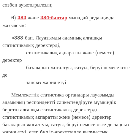
сөзбен ауыстырылсын;
6)
және
мынадай редакцияда
383
384-баптар
жазылсын:
«383-бап. Лауазымды адамның алғашқы
статистикалық деректерді,
статистикалық ақпаратты және (немесе)
деректер
базаларын жоғалтуы, сатуы, беруі немесе өзге
де
заңсыз жария етуі
Мемлекеттік статистика органдары лауазымды
адамының респондентті сәйкестендіруге мүмкіндік
беретін алғашқы статистикалық деректерді,
статистикалық ақпаратты және (немесе) деректер
базаларын жоғалтуы, сатуы, беруі немесе өзге де заңсыз
жария етуі, егер бұл іс-әрекеттерде қылмыстық