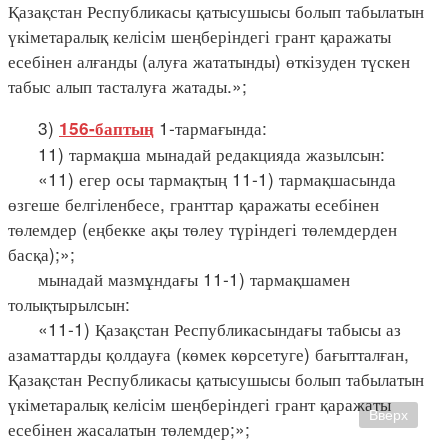
Қазақстан Республикасы қатысушысы болып табылатын
үкіметаралық келісім шеңберіндегі грант қаражаты
есебінен алғанды (алуға жататынды) өткізуден түскен
табыс алып тасталуға жатады.»;
3)
1-тармағында:
156-баптың
11) тармақша мынадай редакцияда жазылсын:
«11) егер осы тармақтың 11-1) тармақшасында
өзгеше белгіленбесе, гранттар қаражаты есебінен
төлемдер (еңбекке ақы төлеу түріндегі төлемдерден
басқа);»;
мынадай мазмұндағы 11-1) тармақшамен
толықтырылсын:
«11-1) Қазақстан Республикасындағы табысы аз
азаматтарды қолдауға (көмек көрсетуге) бағытталған,
Қазақстан Республикасы қатысушысы болып табылатын
үкіметаралық келісім шеңберіндегі грант қаражаты
Вверх
есебінен жасалатын төлемдер;»;