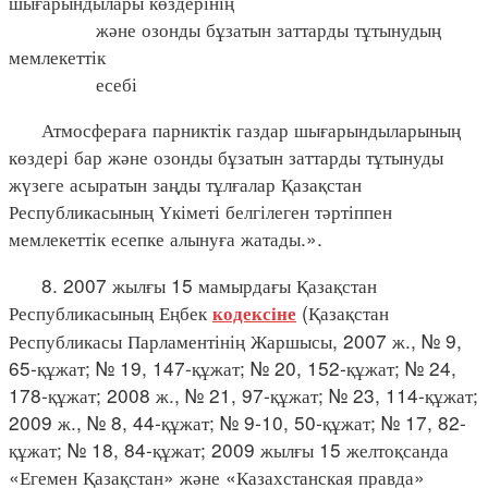
шығарындылары көздерінің
және озонды бұзатын заттарды тұтынудың
мемлекеттік
есебі
Атмосфераға парниктік газдар шығарындыларының
көздері бар және озонды бұзатын заттарды тұтынуды
жүзеге асыратын заңды тұлғалар Қазақстан
Республикасының Үкіметі белгілеген тәртіппен
мемлекеттік есепке алынуға жатады.».
8. 2007 жылғы 15 мамырдағы Қазақстан
Республикасының Еңбек
(Қазақстан
кодексіне
Республикасы Парламентінің Жаршысы, 2007 ж., № 9,
65-құжат; № 19, 147-құжат; № 20, 152-құжат; № 24,
178-құжат; 2008 ж., № 21, 97-құжат; № 23, 114-құжат;
2009 ж., № 8, 44-құжат; № 9-10, 50-құжат; № 17, 82-
құжат; № 18, 84-құжат; 2009 жылғы 15 желтоқсанда
«Егемен Қазақстан» және «Казахстанская правда»