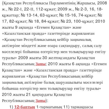
(Қазақстан Республикасы Парламентінің Жаршысы, 2008
ж., № 22-І, 22-ІІ, 112-құжат; 2009 ж., № 2-3, 16, 18-
құжаттар; № 13-14, 63-құжат; № 15-16, 74-құжат; №
17, 82-құжат; № 18, 84-құжат; № 23, 100-құжат; 2010
жылғы 9 ақпанда «Егемен Қазақстан» және
«Казахстанская правда» газеттерінде жарияланған
«Қазақстан Республикасының кейбір заңнамалық
актілеріне міндетті және өзара сақтандыру, салық салу
мәселелері бойынша өзгерістер мен толықтырулар енгізу
туралы» 2009 жылғы 30 желтоқсандағы Қазақстан
Республикасының
; 2010 жылғы 6 ақпанда «Егемен
Заңы
Қазақстан» және «Казахстанская правда» газеттерінде
жарияланған «Қазақстан Республикасының кейбір
заңнамалық актілеріне балық шаруашылығы мәселелері
бойынша өзгерістер мен толықтырулар енгізу туралы»
2010 жылғы 21 қаңтардағы Қазақстан
Республикасының
):
Заңы
1)
1-тармағының 11) тармақшасы
12-баптың