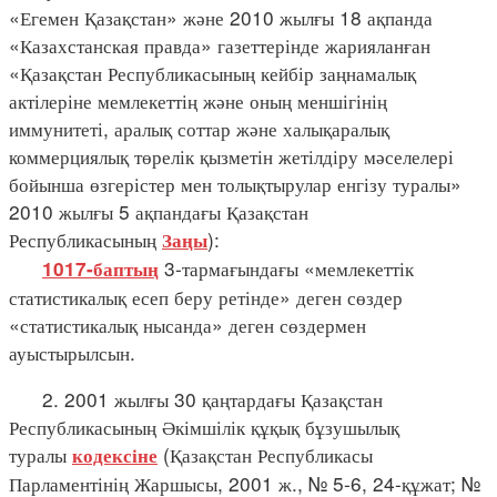
«Егемен Қазақстан» және 2010 жылғы 18 ақпанда
«Казахстанская правда» газеттерінде жарияланған
«Қазақстан Республикасының кейбір заңнамалық
актілеріне мемлекеттің және оның меншігінің
иммунитеті, аралық соттар және халықаралық
коммерциялық төрелік қызметін жетілдіру мәселелері
бойынша өзгерістер мен толықтырулар енгізу туралы»
2010 жылғы 5 ақпандағы Қазақстан
Республикасының
):
Заңы
3-тармағындағы «мемлекеттік
1017-баптың
статистикалық есеп беру ретінде» деген сөздер
«статистикалық нысанда» деген сөздермен
ауыстырылсын.
2. 2001 жылғы 30 қаңтардағы Қазақстан
Республикасының Әкімшілік құқық бұзушылық
туралы
(Қазақстан Республикасы
кодексіне
Парламентінің Жаршысы, 2001 ж., № 5-6, 24-құжат; №