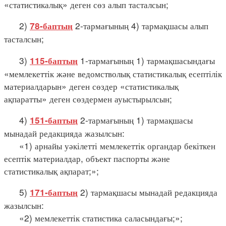
«статистикалық» деген сөз алып тасталсын;
2)
2-тармағының 4) тармақшасы алып
78-баптың
тасталсын;
3)
1-тармағының 1) тармақшасындағы
115-баптың
«мемлекеттік және ведомстволық статистикалық есептілік
материалдарын» деген сөздер «статистикалық
ақпаратты» деген сөздермен ауыстырылсын;
4)
2-тармағының 1) тармақшасы
151-баптың
мынадай редакцияда жазылсын:
«1) арнайы уәкілетті мемлекеттік органдар бекіткен
есептік материалдар, объект паспорты және
статистикалық ақпарат;»;
5)
2) тармақшасы мынадай редакцияда
171-баптың
жазылсын:
«2) мемлекеттік статистика саласындағы;»;