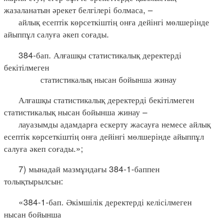
жазаланатын әрекет белгілері болмаса, –
айлық есептік көрсеткіштің онға дейінгі мөлшерінде
айыппұл салуға әкеп соғады.
384-бап. Алғашқы статистикалық деректерді
бекітілмеген
статистикалық нысан бойынша жинау
Алғашқы статистикалық деректерді бекітілмеген
статистикалық нысан бойынша жинау –
лауазымды адамдарға ескерту жасауға немесе айлық
есептік көрсеткіштің онға дейінгі мөлшерінде айыппұл
салуға әкеп соғады.»;
7) мынадай мазмұндағы 384-1-баппен
толықтырылсын:
«384-1-бап. Әкімшілік деректерді келісілмеген
нысан бойынша