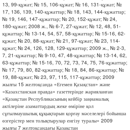
13, 99-құжат; № 15, 106-құжат; № 16, 131-құжат; №
17, 136, 139, 140-құжаттар; № 18, 143, 144-құжаттар;
№ 19, 146, 147-құжаттар; № 20, 152-құжат; № 24,
180-құжат; 2008 ж., № 6-7, 27-құжат; № 12, 48, 51-
құжаттар; № 13-14, 54, 57, 58-құжаттар; № 15-16, 62-
құжат; № 20, 88-құжат; № 21, 97-құжат; № 23, 114-
құжат; № 24, 126, 128, 129-құжаттар; 2009 ж., № 2-3,
7, 21-құжаттар; № 9-10, 47, 48-құжаттар; № 13-14, 62,
63-құжаттар; № 15-16, 70, 72, 73, 74, 75, 76-құжаттар;
№ 17, 79, 80, 82-құжаттар; № 18, 84, 86-құжаттар; №
19, 88-құжат; № 23, 97, 115, 117-құжаттар; 2009
жылғы 15 желтоқсанда «Егемен Қазақстан» және
«Казахстанская правда» газеттерінде жарияланған
«Қазақстан Республикасының кейбір заңнамалық
актілеріне азаматтардың жеке өміріне қол
сұғылмаушылық құқықтарын қорғау мәселелері бойынша
өзгерістер мен толықтырулар енгізу туралы» 2009
жылғы 7 желтоқсандағы Қазақстан