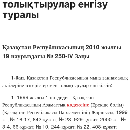
толықтырулар енгізу
туралы
Қазақстан Республикасының 2010 жылғы
19 наурыздағы № 258-IV Заңы
Қазақстан Республикасының мына заңнамалық
1-бап.
актілеріне өзгерістер мен толықтырулар енгізілсін:
1. 1999 жылғы 1 шілдедегі Қазақстан
Республикасының Азаматтық
(Ерекше бөлім)
кодексіне
(Қазақстан Республикасы Парламентінің Жаршысы, 1999
ж., № 16-17, 642-құжат; № 23, 929-құжат; 2000 ж., №
3-4, 66-құжат; № 10, 244-құжат; № 22, 408-құжат;