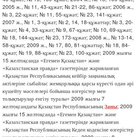
2005 ж., № 11, 43-құжат; № 21-22, 86-құжат; 2006 ж.,
№ 3, 22-құжат; № 11, 55-құжат; № 23, 141-құжат;
2007 ж., № 1, 3-құжат; № 2, 14, 18-құжаттар; № 3, 20-
құжат; № 4, 33-құжат; № 9, 67-құжат; № 10, 69-құжат;
№ 18, 144-құжат; № 23, 173-құжат; 2008 ж., № 13-14,
58-құжат; 2009 ж., № 17, 80, 81-құжаттар; № 18, 84-
құжат; № 19, 88-құжат; № 23, 100-құжат; 2009 жылғы
15 желтоқсанда «Егемен Қазақстан» және
«Казахстанская правда» газеттерінде жарияланған
«Қазақстан Республикасының кейбір заңнамалық
актілеріне сыбайлас жемқорлыққа қарсы күресті одан әрі
күшейту мәселелері бойынша өзгерістер мен
толықтырулар енгізу туралы» 2009 жылғы 7
желтоқсандағы Қазақстан Республикасының
; 2009
Заңы
жылғы 15 желтоқсанда «Егемен Қазақстан» және
«Казахстанская правда» газеттерінде жарияланған
«Қазақстан Республикасының Кеден кодексіне өзгерістер
мен толықтырулар енгізу туралы» 2009 жылғы 8