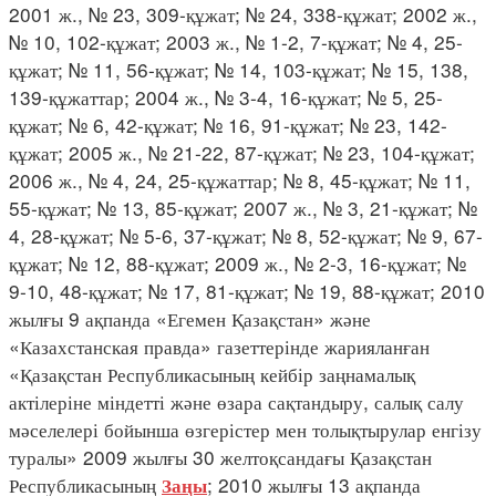
2001 ж., № 23, 309-құжат; № 24, 338-құжат; 2002 ж.,
№ 10, 102-құжат; 2003 ж., № 1-2, 7-құжат; № 4, 25-
құжат; № 11, 56-құжат; № 14, 103-құжат; № 15, 138,
139-құжаттар; 2004 ж., № 3-4, 16-құжат; № 5, 25-
құжат; № 6, 42-құжат; № 16, 91-құжат; № 23, 142-
құжат; 2005 ж., № 21-22, 87-құжат; № 23, 104-құжат;
2006 ж., № 4, 24, 25-құжаттар; № 8, 45-құжат; № 11,
55-құжат; № 13, 85-құжат; 2007 ж., № 3, 21-құжат; №
4, 28-құжат; № 5-6, 37-құжат; № 8, 52-құжат; № 9, 67-
құжат; № 12, 88-құжат; 2009 ж., № 2-3, 16-құжат; №
9-10, 48-құжат; № 17, 81-құжат; № 19, 88-құжат; 2010
жылғы 9 ақпанда «Егемен Қазақстан» және
«Казахстанская правда» газеттерінде жарияланған
«Қазақстан Республикасының кейбір заңнамалық
актілеріне міндетті және өзара сақтандыру, салық салу
мәселелері бойынша өзгерістер мен толықтырулар енгізу
туралы» 2009 жылғы 30 желтоқсандағы Қазақстан
Республикасының
; 2010 жылғы 13 ақпанда
Заңы