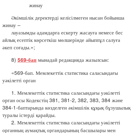
жинау
Әкімшілік деректерді келісілмеген нысан бойынша
жинау –
лауазымды адамдарға ескерту жасауға немесе бес
айлық есептік көрсеткіш мөлшерінде айыппұл салуға
әкеп соғады.»;
8)
мынадай редакцияда жазылсын:
569-бап
«569-бап. Мемлекеттік статистика саласындағы
уәкілетті орган
1. Мемлекеттік статистика саласындағы уәкілетті
орган осы Кодекстің 381, 381-2, 382, 383, 384 және
384-1-баптарында көзделген әкімшілік құқық бұзушылық
туралы істерді қарайды.
2. Мемлекеттік статистика саласындағы уәкілетті
органның аумақтық органдарының басшылары мен