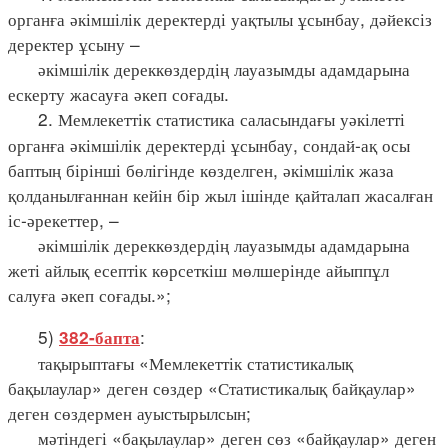
органға әкімшілік деректерді уақтылы ұсынбау, дәйексіз
деректер ұсыну –
әкімшілік дереккөздердің лауазымды адамдарына
ескерту жасауға әкеп соғады.
2. Мемлекеттік статистика саласындағы уәкілетті
органға әкімшілік деректерді ұсынбау, сондай-ақ осы
баптың бірінші бөлігінде көзделген, әкімшілік жаза
қолданылғаннан кейін бір жыл ішінде қайталап жасалған
іс-әрекеттер, –
әкімшілік дереккөздердің лауазымды адамдарына
жеті айлық есептік көрсеткіш мөлшерінде айыппұл
салуға әкеп соғады.»;
5)
:
382-бапта
тақырыптағы «Мемлекеттік статистикалық
бақылаулар» деген сөздер «Статистикалық байқаулар»
деген сөздермен ауыстырылсын;
мәтіндегі «бақылаулар» деген сөз «байқаулар» деген