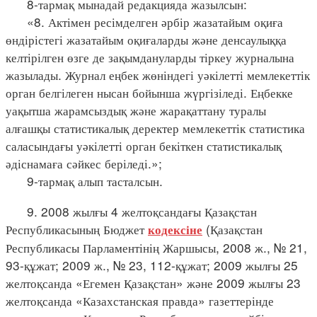
8-тармақ мынадай редакцияда жазылсын:
«8. Актімен ресімделген әрбір жазатайым оқиға
өндірістегі жазатайым оқиғаларды және денсаулыққа
келтірілген өзге де зақымдануларды тіркеу журналына
жазылады. Журнал еңбек жөніндегі уәкілетті мемлекеттік
орган белгілеген нысан бойынша жүргізіледі. Еңбекке
уақытша жарамсыздық және жарақаттану туралы
алғашқы статистикалық деректер мемлекеттік статистика
саласындағы уәкілетті орган бекіткен статистикалық
әдіснамаға сәйкес беріледі.»;
9-тармақ алып тасталсын.
9. 2008 жылғы 4 желтоқсандағы Қазақстан
Республикасының Бюджет
(Қазақстан
кодексіне
Республикасы Парламентінің Жаршысы, 2008 ж., № 21,
93-құжат; 2009 ж., № 23, 112-құжат; 2009 жылғы 25
желтоқсанда «Егемен Қазақстан» және 2009 жылғы 23
желтоқсанда «Казахстанская правда» газеттерінде