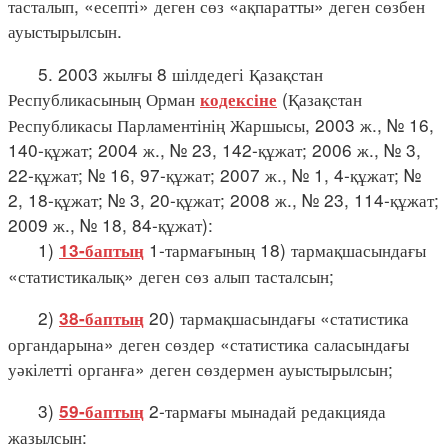
тасталып, «есепті» деген сөз «ақпаратты» деген сөзбен
ауыстырылсын.
5. 2003 жылғы 8 шілдедегі Қазақстан
Республикасының Орман
(Қазақстан
кодексіне
Республикасы Парламентінің Жаршысы, 2003 ж., № 16,
140-құжат; 2004 ж., № 23, 142-құжат; 2006 ж., № 3,
22-құжат; № 16, 97-құжат; 2007 ж., № 1, 4-құжат; №
2, 18-құжат; № 3, 20-құжат; 2008 ж., № 23, 114-құжат;
2009 ж., № 18, 84-құжат):
1)
1-тармағының 18) тармақшасындағы
13-баптың
«статистикалық» деген сөз алып тасталсын;
2)
20) тармақшасындағы «статистика
38-баптың
органдарына» деген сөздер «статистика саласындағы
уәкілетті органға» деген сөздермен ауыстырылсын;
3)
2-тармағы мынадай редакцияда
59-баптың
жазылсын: