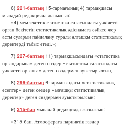
6)
15-тармағының 4) тармақшасы
221-баптың
мынадай редакцияда жазылсын:
«4) мемлекеттік статистика саласындағы уәкілетті
орган бекітетін статистикалық әдіснамаға сәйкес жер
асты суларын пайдалану туралы алғашқы статистикалық
деректерді табыс етеді.»;
7)
11) тармақшасындағы «статистика
227-баптың
органдарына» деген сөздер «статистика саласындағы
уәкілетті органға» деген сөздермен ауыстырылсын;
8)
6-тармағындағы «статистикалық
296-баптың
есептер» деген сөздер «алғашқы статистикалық
деректер» деген сөздермен ауыстырылсын;
9)
мынадай редакцияда жазылсын:
315-бап
«315-бап. Атмосфераға парниктік газдар