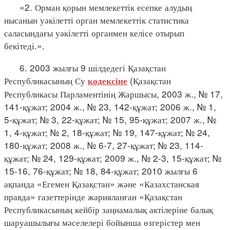
«2. Орман қорын мемлекеттік есепке алудың
нысанын уәкілетті орган мемлекеттік статистика
саласындағы уәкілетті органмен келісе отырып
бекітеді.».
6. 2003 жылғы 9 шілдедегі Қазақстан
Республикасының Су
(Қазақстан
кодексіне
Республикасы Парламентінің Жаршысы, 2003 ж., № 17,
141-құжат; 2004 ж., № 23, 142-құжат; 2006 ж., № 1,
5-құжат; № 3, 22-құжат; № 15, 95-құжат; 2007 ж., №
1, 4-құжат; № 2, 18-құжат; № 19, 147-құжат; № 24,
180-құжат; 2008 ж., № 6-7, 27-құжат; № 23, 114-
құжат; № 24, 129-құжат; 2009 ж., № 2-3, 15-құжат; №
15-16, 76-құжат; № 18, 84-құжат; 2010 жылғы 6
ақпанда «Егемен Қазақстан» және «Казахстанская
правда» газеттерінде жарияланған «Қазақстан
Республикасының кейбір заңнамалық актілеріне балық
шаруашылығы мәселелері бойынша өзгерістер мен