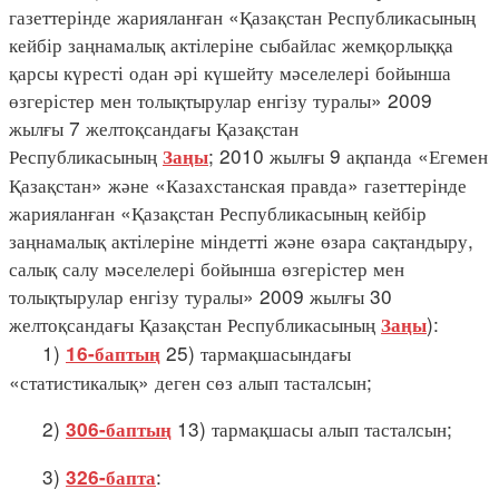
газеттерінде жарияланған «Қазақстан Республикасының
кейбір заңнамалық актілеріне сыбайлас жемқорлыққа
қарсы күресті одан әрі күшейту мәселелері бойынша
өзгерістер мен толықтырулар енгізу туралы» 2009
жылғы 7 желтоқсандағы Қазақстан
Республикасының
; 2010 жылғы 9 ақпанда «Егемен
Заңы
Қазақстан» және «Казахстанская правда» газеттерінде
жарияланған «Қазақстан Республикасының кейбір
заңнамалық актілеріне міндетті және өзара сақтандыру,
салық салу мәселелері бойынша өзгерістер мен
толықтырулар енгізу туралы» 2009 жылғы 30
желтоқсандағы Қазақстан Республикасының
):
Заңы
1)
25) тармақшасындағы
16-баптың
«статистикалық» деген сөз алып тасталсын;
2)
13) тармақшасы алып тасталсын;
306-баптың
3)
:
326-бапта