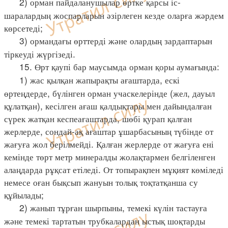
2) орман пайдаланушылар өртке қарсы іс-
шаралардың жоспарларын әзірлеген кезде оларға жәрдем
көрсетеді;
3) ормандағы өрттерді және олардың зардаптарын
тіркеуді жүргізеді.
15. Өрт қаупі бар маусымда орман қоры аумағында:
1) жас қылқан жапырақты ағаштарда, ескі
өртеңдерде, бүлінген орман учаскелерінде (жел, дауыл
құлатқан), кесілген ағаш қалдықтары мен дайындалған
сүрек жатқан кеспеағаштарда, шөбі қурап қалған
жерлерде, сондай-ақ ағаштар ұшарбасының түбінде от
жағуға жол берілмейді. Қалған жерлерде от жағуға ені
кемінде төрт метр минералды жолақтармен белгіленген
алаңдарда рұқсат етіледі. От топырақпен мұқият көміледі
немесе оған бықсып жануын толық тоқтатқанша су
құйылады;
2) жанып тұрған шырпыны, темекі күлін тастауға
және темекі тартатын трубкалардан ыстық шоқтарды