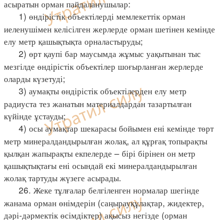
асыратын орман пайдаланушылар:
1) өндірістік объектілерді мемлекеттік орман
иеленушімен келісілген жерлерде орман шетінен кемінде
елу метр қашықтықта орналастыруды;
2) өрт қаупі бар маусымда жұмыс уақытынан тыс
мезгілде өндірістік объектілер шоғырланған жерлерде
оларды күзетуді;
3) аумақты өндірістік объектілерден елу метр
радиуста тез жанатын материалдардан тазартылған
күйінде ұстауды;
4) осы аумақтар шекарасы бойымен ені кемінде төрт
метр минералдандырылған жолақ, ал құрғақ топырақты
қылқан жапырақты екпелерде – бірі бірінен он метр
қашықтықтағы ені осындай екі минералдандырылған
жолақ тартуды жүзеге асырады.
26. Жеке тұлғалар белгіленген нормалар шегінде
жанама орман өнімдерін (саңырауқұлақтар, жидектер,
дәрі-дәрмектік өсімдіктер) ақысыз негізде (орман