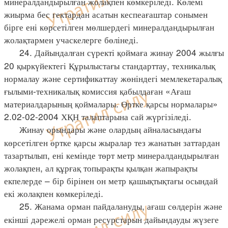
минералдандырылған жолақпен көмкеріледі. Көлемі
жиырма бес гектардан асатын кеспеағаштар сонымен
бірге ені көрсетілген мөлшердегі минералдандырылған
жолақтармен учаскелерге бөлінеді.
24. Дайындалған сүректі қоймаға жинау 2004 жылғы
20 қыркүйектегі Құрылыстағы стандарттау, техникалық
нормалау және сертификаттау жөніндегі мемлекетаралық
ғылыми-техникалық комиссия қабылдаған «Ағаш
материалдарының қоймалары. Өртке қарсы нормалары»
2.02-02-2004 ХҚН талаптарына сай жүргізіледі.
Жинау орындары және олардың айналасындағы
көрсетілген өртке қарсы жыралар тез жанатын заттардан
тазартылып, ені кемінде төрт метр минералдандырылған
жолақпен, ал құрғақ топырақты қылқан жапырақты
екпелерде – бір бірінен он метр қашықтықтағы осындай
екі жолақпен көмкеріледі.
25. Жанама орман пайдалануды, ағаш сөлдерін және
екінші дәрежелі орман ресурстарын дайындауды жүзеге