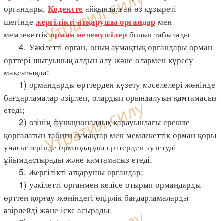
органдары,
айқындалған өз құзыреті
Кодексте
шегінде
мен
жергілікті атқарушы органдар
мемлекеттік
болып табылады.
орман иеленушілер
4. Уәкілетті орган, оның аумақтық органдары орман
өрттері шығуының алдын алу және олармен күресу
мақсатында:
1) ормандарды өрттерден күзету мәселелері жөнінде
бағдарламалар әзірлеп, олардың орындалуын қамтамасыз
етеді;
2) өзінің функционалдық қарауындағы ерекше
қорғалатын табиғи аумақтар мен мемлекеттік орман қоры
учаскелерінде ормандарды өрттерден күзетуді
ұйымдастырады және қамтамасыз етеді.
5. Жергілікті атқарушы органдар:
1) уәкілетті органмен келісе отырып ормандарды
өрттен қорғау жөніндегі өңірлік бағдарламаларды
әзірлейді және іске асырады;