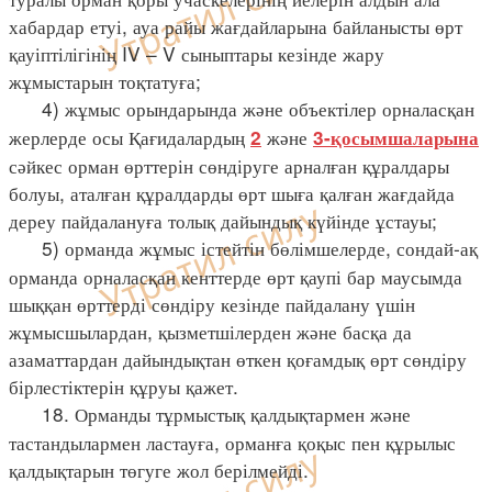
хабардар етуі, ауа райы жағдайларына байланысты өрт
қауіптілігінің IV – V сыныптары кезінде жару
жұмыстарын тоқтатуға;
4) жұмыс орындарында және объектілер орналасқан
жерлерде осы Қағидалардың
және
2
3-қосымшаларына
сәйкес орман өрттерін сөндіруге арналған құралдары
болуы, аталған құралдарды өрт шыға қалған жағдайда
дереу пайдалануға толық дайындық күйінде ұстауы;
5) орманда жұмыс істейтін бөлімшелерде, сондай-ақ
орманда орналасқан кенттерде өрт қаупі бар маусымда
шыққан өрттерді сөндіру кезінде пайдалану үшін
жұмысшылардан, қызметшілерден және басқа да
азаматтардан дайындықтан өткен қоғамдық өрт сөндіру
бірлестіктерін құруы қажет.
18. Орманды тұрмыстық қалдықтармен және
тастандылармен ластауға, орманға қоқыс пен құрылыс
қалдықтарын төгуге жол берілмейді.