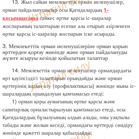
13. Жыл сайын мемлекеттік орман иеленушілер,
орман пайдаланушылар осы Қағидалардың
1-
сәйкес өртке қарсы іс-шаралар
қосымшасына
жоспарының талаптарын есепке ала отырып әзірленген
өртке қарсы іс-шаралар жоспарын іске асырады.
3. Мемлекеттік орман иеленушілеріне орман қорын
өрттерден қорғау жөнінде және орман пайдалануды
жүзеге асыруы кезінде қойылатын талаптар
14. Мемлекеттік орман иеленушілер ормандардағы
өрт қауіпсіздігі талаптарын орындайды және орман
өрттерінің алдын алу (профилактикасы) жөнінде мына іс-
шаралардың орындалуын қамтамасыз етеді:
1) орман қоры аумағының өртке қарсы және
санитарлық орналастырылуын қамтамасыз етеді, осы
Қағидалардың бұзылуының алдын алады, оны уақтылы
табады және жолын кеседі, ормандағы өрттерді сөндіру
жөнінде қажетті шаралар қабылдайды;