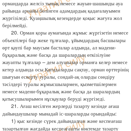
ормандарда желсіз тынық немесе жауын-шашынды ауа
райында арнайы бөлінген адамдардың қадағалауымен
жүргізіледі. Қуаңшылық кезеңдерде қоқыс жағуға жол
берілмейді.
20. Орман қоры аумағында жұмыс жүргізетін немесе
объектілері бар жеке тұлғалар, ұйымдардың басшылары
өрт қаупі бар маусым басталар алдында, ал мәдени-
бұқаралық және басқа да шаралардың өткізілуіне
жауапты тұлғалар – дем алушылар орманға келер немесе
кетер алдында осы Қағидаларды сақтау, орман өрттерінің
шығуын ескерту туралы, сондай-ақ оларды сөндіру
тәсілдері туралы жұмысшылармен, қызметшілермен
немесе мәдени-бұқаралық және басқа да шаралардың
қатысушыларымен нұсқаулар беруді жүргізеді.
21. Ағаш кесілген жерлерді тазарту кезінде ағаш
дайындаушылар мынадай іс-шараларды орындайды:
1) қыс кезінде сүрек дайындалған және кеспеағаш
тазартылған жағдайда кеспеағашты көктемде тазарту