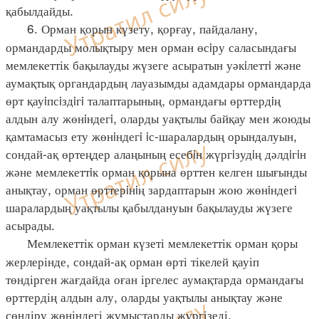
қабылдайды.
6. Орман қорын күзету, қорғау, пайдалану,
ормандарды молықтыру мен орман өсiру саласындағы
мемлекеттік бақылауды жүзеге асыратын уәкiлеттi және
аумақтық органдардың лауазымды адамдары ормандарда
өрт қауiпсiздiгi талаптарының, ормандағы өрттердiң
алдын алу жөнiндегi, оларды уақтылы байқау мен жоюды
қамтамасыз ету жөнiндегi iс-шаралардың орындалуын,
сондай-ақ өртеңдер алаңының есебiн жүргiзудiң дәлдiгiн
және мемлекеттiк орман қорына өрттен келген шығынды
анықтау, орман өрттерiнiң зардаптарын жою жөнiндегi
шаралардың уақтылы қабылдануын бақылауды жүзеге
асырады.
Мемлекеттік орман күзеті мемлекеттік орман қоры
жерлерінде, сондай-ақ орман өрті тікелей қауіп
төндірген жағдайда оған іргелес аумақтарда ормандағы
өрттердің алдын алу, оларды уақтылы анықтау және
сөндіру жөніндегі жұмыстарды жүргізеді.