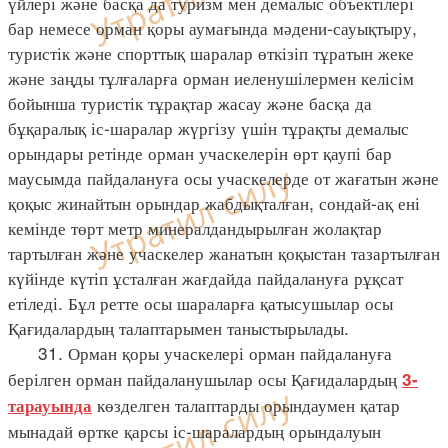
үйлері және басқа да туризм мен демалыс объектілері
бар немесе орман қоры аумағында мәдени-сауықтыру,
туристік және спорттық шаралар өткізіп тұратын жеке
және заңды тұлғаларға орман иеленушілермен келісім
бойынша туристік тұрақтар жасау және басқа да
бұқаралық іс-шаралар жүргізу үшін тұрақты демалыс
орындары ретінде орман учаскелерін өрт қаупі бар
маусымда пайдалануға осы учаскелерде от жағатын және
қоқыс жинайтын орындар жабдықталған, сондай-ақ ені
кемінде төрт метр минералдандырылған жолақтар
тартылған және учаскелер жанатын қоқыстан тазартылған
күйінде күтіп ұсталған жағдайда пайдалануға рұқсат
етіледі. Бұл ретте осы шараларға қатысушылар осы
Қағидалардың талаптарымен таныстырылады.
31. Орман қоры учаскелері орман пайдалануға
берілген орман пайдаланушылар осы Қағидалардың
3-
көзделген талаптарды орындаумен қатар
тарауында
мынадай өртке қарсы іс-шаралардың орындалуын