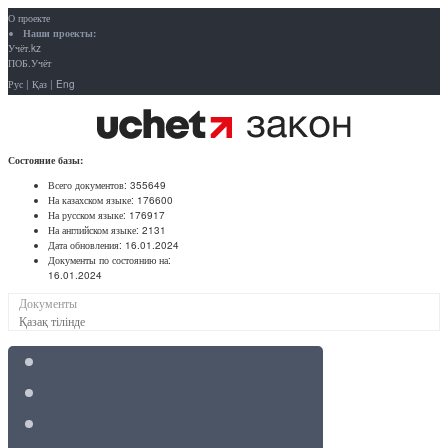
О проекте
Наши проекты:
Учёт.kz
ПОБ.Учёт
Рус
|
Қаз
|
Eng
Состояние базы:
Всего документов:
355649
На казахском языке:
176600
На русском языке:
176917
На английском языке:
2131
Дата обновления:
16.01.2024
Документы по состоянию на:
16.01.2024
Документы
Қазақ тілінде