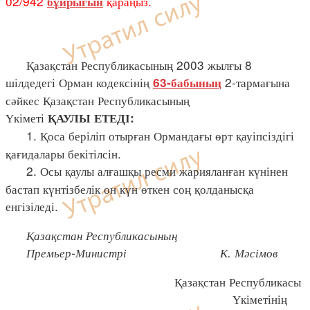
02/942
қараңыз.
бұйрығын
Қазақстан Республикасының 2003 жылғы 8
шілдедегі Орман кодексінің
2-тармағына
63-бабының
сәйкес Қазақстан Республикасының
Үкіметі
ҚАУЛЫ ЕТЕДІ:
1. Қоса беріліп отырған Ормандағы өрт қауіпсіздігі
қағидалары бекітілсін.
2. Осы қаулы алғашқы ресми жарияланған күнінен
бастап күнтізбелік он күн өткен соң қолданысқа
енгізіледі.
Қазақстан Республикасының
Премьер-Министрі К. Мәсімов
Қазақстан Республикасы
Үкіметінің