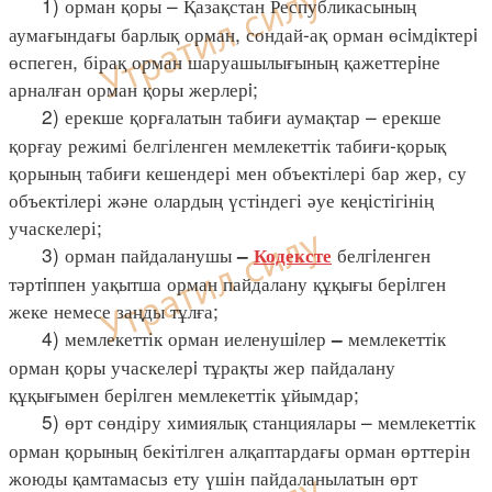
1) орман қоры – Қазақстан Республикасының
аумағындағы барлық орман, сондай-ақ орман өсiмдiктерi
өспеген, бірақ орман шаруашылығының қажеттерiне
арналған орман қоры жерлерi;
2) ерекше қорғалатын табиғи аумақтар – ерекше
қорғау режимі белгіленген мемлекеттік табиғи-қорық
қорының табиғи кешендері мен объектілері бар жер, су
объектілері және олардың үстіндегі әуе кеңістігінің
учаскелері;
3) орман пайдаланушы
белгiленген
–
Кодексте
тәртiппен уақытша орман пайдалану құқығы берiлген
жеке немесе заңды тұлға;
4) мемлекеттік орман иеленушiлер
мемлекеттік
–
орман қоры учаскелерi тұрақты жер пайдалану
құқығымен берiлген мемлекеттік ұйымдар;
5) өрт сөндіру химиялық станциялары – мемлекеттік
орман қорының бекітілген алқаптардағы орман өрттерін
жоюды қамтамасыз ету үшін пайдаланылатын өрт