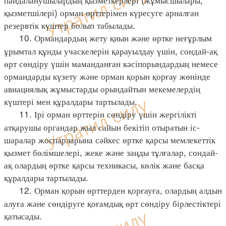
қызметшілері) орман өрттерімен күресуге арналған
резервтік күштер болып табылады.
10. Ормандардың жету қиын және өртке неғұрлым
ұрымтал құнды учаскелерін қарауылдау үшін, сондай-ақ
өрт сөндіру үшін маманданған кәсіпорындардың немесе
ормандарды күзету және орман қорын қорғау жөнінде
авиациялық жұмыстарды орындайтын мекемелердің
күштері мен құралдары тартылады.
11. Ірі орман өрттерін сөндіру үшін жергілікті
атқарушы органдар жыл сайын бекітіп отыратын іс-
шаралар жоспарларына сәйкес өртке қарсы мемлекеттік
қызмет бөлімшелері, жеке және заңды тұлғалар, сондай-
ақ олардың өртке қарсы техникасы, көлік және басқа
құралдары тартылады.
12. Орман қорын өрттерден қорғауға, олардың алдын
алуға және сөндіруге қоғамдық өрт сөндіру бірлестіктері
қатысады.