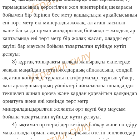
тармақшасында көрсетілген жол жиектерінің шекарасы
бойымен бір бірінен бес метр қашықтықта әрқайсысының
ені төрт метр екі минералды жолақ, ал ағаш таситын
және басқа да орман жолдарының бойында – жолдың әр
қапталында ені төрт метр бір жолақ жасап, оларды өрт
қауіпі бар маусым бойына тазартылған күйінде күтіп
ұстауы;
3) құрғақ топырақты қылқан жапырақты екпелерде
жақын маңайдан өтетін жолдардың айналасына, сондай-
ақ ағаш көпірлер, тұрақты платформалар, тұрғын үйлер,
жол аралаушылардың үйшіктері айналасына шпалдарды
текшелеп жинап қоюға және қардан қорғайтын қалқандар
орнатуға және ені кемінде төрт метр
минералдандырылған жолақты өрт қаупі бар маусым
бойына тазартылған күйінде күтіп ұстауы;
4) ықтимал өрттерді дер кезінде байқау және сөндіру
мақсатында орман алқаптары арқылы өтетін тепловоздар
жүретін темір жол учаскелерінде өрт қауіпі бар кезеңде