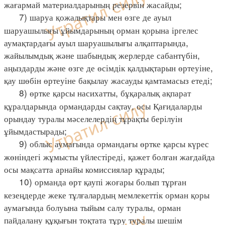
жағармай материалдарының резервін жасайды;
7) шаруа қожалықтары мен өзге де ауыл
шаруашылығы ұйымдарының орман қорына іргелес
аумақтардағы ауыл шаруашылығы алқаптарында,
жайылымдық және шабындық жерлерде сабантүбін,
аңыздарды және өзге де өсімдік қалдықтарын өртеуіне,
қау шөбін өртеуіне бақылау жасауды қамтамасыз етеді;
8) өртке қарсы насихатты, бұқаралық ақпарат
құралдарында ормандарды сақтау, осы Қағидаларды
орындау туралы мәселелердің тұрақты берілуін
ұйымдастырады;
9) облыс аумағында ормандағы өртке қарсы күрес
жөніндегі жұмысты үйлестіреді, қажет болған жағдайда
осы мақсатта арнайы комиссиялар құрады;
10) орманда өрт қаупі жоғары болып тұрған
кезеңдерде жеке тұлғалардың мемлекеттік орман қоры
аумағында болуына тыйым салу туралы, орман
пайдалану құқығын тоқтата тұру туралы шешім