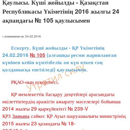
Қаулысы. Күші жойылды - Қазақстан
Республикасы Үкіметінің 2016 жылғы 24
ақпандағы № 105 қаулысымен
с изменениями на: 24.02.2016
Ескерту. Күші жойылды - ҚР Үкіметінің
24.02.2016
№ 105
(алғашқы ресми жарияланған
күнінен кейін күнтізбелік он күн өткен соң
қолданысқа енгізіледі) қаулысымен.
РҚАО-ның ескертпесі.
ҚР мемлекеттік басқару деңгейлері арасындағы
өкілеттіктердің аражігін ажырату мәселелері бойынша
2014 жылғы 29 қыркүйектегі № 239-V
ҚРЗ
сәйкес ҚР Ауыл шаруашылығы министрінің
Заңына
2015 жылғы 23 қазандағы № 18-