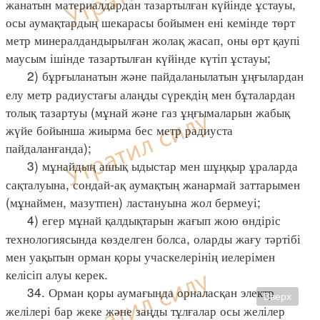
жанатын материалдардан тазартылған күйінде ұстауы,
осы аумақтардың шекарасы бойымен ені кемінде төрт
метр минералдандырылған жолақ жасап, оны өрт қаупі
маусым ішінде тазартылған күйінде күтіп ұстауы;
2) бұрғыланатын және пайдаланылатын ұңғылардан
елу метр радиустағы алаңды сүрекдің мен бұталардан
толық тазартуы (мұнай және газ ұңғымаларын жабық
жүйе бойынша жиырма бес метр радиуста
пайдаланғанда);
3) мұнайдың ашық ыдыстар мен шұңқыр ұраларда
сақталуына, сондай-ақ аумақтың жанармай заттарымен
(мұнаймен, мазутпен) ластануына жол бермеуі;
4) егер мұнай қалдықтарын жағып жою өндіріс
технологиясында көзделген болса, оларды жағу тәртібі
мен уақытын орман қоры учаскелерінің иелерімен
келісіп алуы керек.
34. Орман қоры аумағында орналасқан электр
Вверх
желілері бар жеке және заңды тұлғалар осы желілер