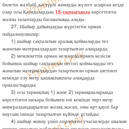
билетін жазбай) дәстүрлі жинауды жүзеге асырған кезде
олар осы Қағидалардың
көрсетілген
15-тармағында
жалпы талаптарды басшылыққа алады.
27. Шайыр дайындауды жүргізетін орман
пайдаланушылар:
1) шайыр сақталатын аралық қоймаларды тез
жанатын материалдардан тазартылған алаңдарда;
2) мемлекеттік орман иеленушілермен келісім
бойынша шайыр сақталатын негізгі қоймаларды тез
жанатын материалдардан тазартылған орман шетінен
кемінде елу метр қашықтықтағы алаңдарда
орналастырады;
3) осы тармақтың 1) және 2) тармақшаларында
көрсетілген шекара бойымен ені кемінде төрт метр
минералдандырылған жолақ жасап, оны өрт қаупі бар
маусым ішінде тазартылған күйінде ұстайды;
4) шайыр жинау үшін әзірленген учаскелерде шылым
шегуге арналған жабдықталған орындар орналастырады.