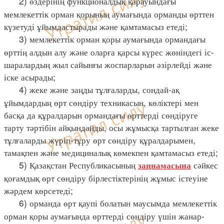
2) өздерінің функционалдық қарауындағы
мемлекеттік орман қорының аумағында орманды өрттен
күзетуді ұйымдастырады және қамтамасыз етеді;
3) мемлекеттік орман қоры аумағында ормандағы
өрттің алдын алу және оларға қарсы күрес жөніндегі іс-
шаралардың жыл сайынғы жоспарларын әзірлейді және
іске асырады;
4) жеке және заңды тұлғаларды, сондай-ақ
ұйымдардың өрт сөндіру техникасын, көліктері мен
басқа да құралдарын ормандағы өрттерді сөндіруге
тарту тәртібін айқындайды, осы жұмысқа тартылған жеке
тұлғаларды жүріп-тұру өрт сөндіру құралдарымен,
тамақпен және медициналық көмекпен қамтамасыз етеді;
5) Қазақстан Республикасының
сәйкес
заңнамасына
қоғамдық өрт сөндіру бірлестіктерінің жұмыс істеуіне
жәрдем көрсетеді;
6) орманда өрт қаупі болатын маусымда мемлекеттік
орман қоры аумағында өрттерді сөндіру үшін жанар-