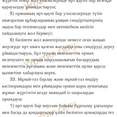
қарауылдау ұйымдастыруы;
5) орманның өрт қаупі бар учаскелерінде түтін
шығаратын құбырларының ұшқын сөндіргіштерінің
ақауы бар тепловоздар мен автомобиль көлігін
пайдалануға жол бермеуі;
6) бөлінген жол жиектерінде немесе оған жақын
жерлерде өрт шыға қалған жағдайда оны сөндіруді дереу
ұйымдастыруы, бұл туралы мемлекеттік орман
иеленушіге не орман шаруашылығын басқарудың
мемлекеттік органына және мемлекеттік өртке қарсы
қызметіне хабарлауы керек.
33. Мұнай-газ барлау және мұнай-газ өндіру
кәсіпорындары мен ұйымдары орман қоры аумағында
жұмыс жүргізген кезде мынадай іс-шараларды
орындауы:
1) өрт қаупі бар маусым бойына бұрғылау ұңғылары
мен басқа да қондырғылар үшін бөлінген аумақтарды тез