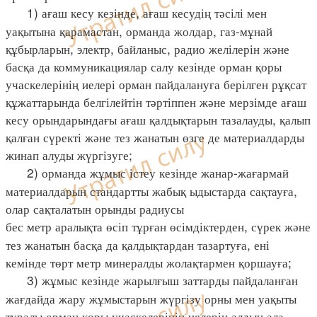
1) ағаш кесу кезінде, ағаш кесудің тәсілі мен
уақытына қарамастан, орманда жолдар, газ-мұнай
құбырларын, электр, байланыс, радио желілерін және
басқа да коммуникациялар салу кезінде орман қоры
учаскелерінің иелері орман пайдалануға берілген рұқсат
құжаттарында белгілейтін тәртіппен және мерзімде ағаш
кесу орындарындағы ағаш қалдықтарын тазалауды, қалып
қалған сүректі және тез жанатын өзге де материалдарды
жинап алуды жүргізуге;
2) орманда жұмыс істеу кезінде жанар-жағармай
материалдарын стандартты жабық ыдыстарда сақтауға,
олар сақталатын орынды радиусы
бес метр аралықта өсіп тұрған өсімдіктерден, сүрек және
тез жанатын басқа да қалдықтардан тазартуға, ені
кемінде төрт метр минералды жолақтармен қоршауға;
3) жұмыс кезінде жарылғыш заттарды пайдаланған
жағдайда жару жұмыстарын жүргізу орны мен уақыты
туралы орман қоры учаскелерінің иелерін алдын ала