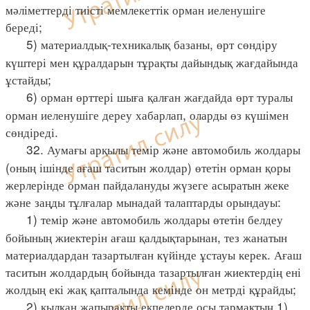
мәліметтерді тиісті мемлекеттік орман иеленушіге
береді;
5) материалдық-техникалық базаны, өрт сөндіру
күштері мен құралдарын тұрақты дайындық жағдайында
ұстайды;
6) орман өрттері шыға қалған жағдайда өрт туралы
орман иеленушіге дереу хабарлап, оларды өз күшімен
сөндіреді.
32. Аумағы арқылы темір және автомобиль жолдары
(оның ішінде ағаш таситын жолдар) өтетін орман қоры
жерлерінде орман пайдалануды жүзеге асыратын жеке
және заңды тұлғалар мынадай талаптарды орындауы:
1) темір және автомобиль жолдары өтетін белдеу
бойының жиектерін ағаш қалдықтарынан, тез жанатын
материалдардан тазартылған күйінде ұстауы керек. Ағаш
таситын жолдардың бойында тазартылған жиектердің ені
жолдың екі жақ қапталында кемінде он метрді құрайды;
2) қылқан жапырақты екпелерде осы тармақтың 1)