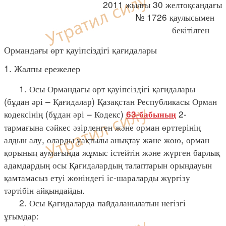
2011 жылғы 30 желтоқсандағы
№ 1726 қаулысымен
бекітілген
Ормандағы өрт қауіпсіздігі қағидалары
1. Жалпы ережелер
1. Осы Ормандағы өрт қауіпсіздігі қағидалары
(бұдан әрі – Қағидалар) Қазақстан Республикасы Орман
кодексінің (бұдан әрі – Кодекс)
2-
63-бабының
тармағына сәйкес әзірленген және орман өрттерінің
алдын алу, оларды уақтылы анықтау және жою, орман
қорының аумағында жұмыс істейтін және жүрген барлық
адамдардың осы Қағидалардың талаптарын орындауын
қамтамасыз етуі жөніндегі іс-шараларды жүргізу
тәртібін айқындайды.
2. Осы Қағидаларда пайдаланылатын негізгі
ұғымдар: