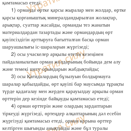
қамтамасыз етеді:
1) орманда өртке қарсы жыралар мен жолдар, өртке
қарсы қорғаныштық минералдандырылған жолақтар,
арықтар, суаттар жасайды, орманды тез жанатын
материалдардан тазартады және ормандардың өрт
қауіпсіздігін арттыруға бағытталған басқа орман
шаруашылығы іс-шараларын жүргізеді;
2) осы учаскелер арқылы өтетін кезеңінен
пайдаланылатын орман жолдарының бойында дем алу
және темекі шегу орындарын жабдықтайды;
3) осы Қағидалардың бұзылуын болдырмауға
шаралар қабылдайды, өрт қауіпі бар маусымда тұрақты
түрде қадағалау мен жерден қарауылдау арқылы орман
өрттерін дер кезінде байқауды қамтамасыз етеді;
4) орман өрттерін және олардың зардаптарын
тіркеуді жүргізеді, өртеңдер алқаптарының дәл есебін
жүргізуді қамтамасыз етеді, орман қорына өрттер
келтірген шығынды анықтайды және бұл туралы