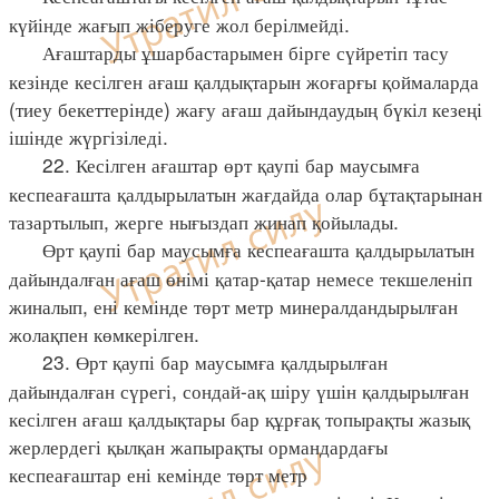
күйінде жағып жіберуге жол берілмейді.
Ағаштарды ұшарбастарымен бірге сүйретіп тасу
кезінде кесілген ағаш қалдықтарын жоғарғы қоймаларда
(тиеу бекеттерінде) жағу ағаш дайындаудың бүкіл кезеңі
ішінде жүргізіледі.
22. Кесілген ағаштар өрт қаупі бар маусымға
кеспеағашта қалдырылатын жағдайда олар бұтақтарынан
тазартылып, жерге нығыздап жинап қойылады.
Өрт қаупі бар маусымға кеспеағашта қалдырылатын
дайындалған ағаш өнімі қатар-қатар немесе текшеленіп
жиналып, ені кемінде төрт метр минералдандырылған
жолақпен көмкерілген.
23. Өрт қаупі бар маусымға қалдырылған
дайындалған сүрегі, сондай-ақ шіру үшін қалдырылған
кесілген ағаш қалдықтары бар құрғақ топырақты жазық
жерлердегі қылқан жапырақты ормандардағы
кеспеағаштар ені кемінде төрт метр