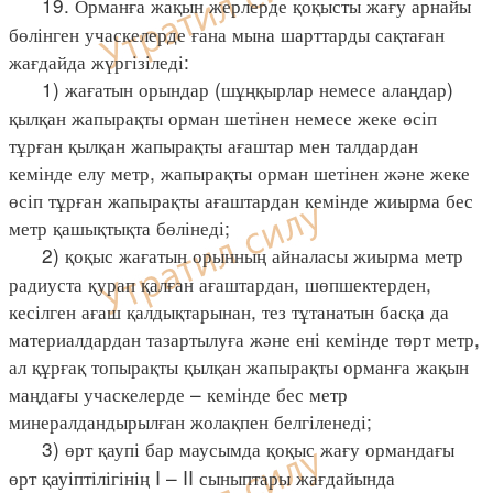
19. Орманға жақын жерлерде қоқысты жағу арнайы
бөлінген учаскелерде ғана мына шарттарды сақтаған
жағдайда жүргізіледі:
1) жағатын орындар (шұңқырлар немесе алаңдар)
қылқан жапырақты орман шетінен немесе жеке өсіп
тұрған қылқан жапырақты ағаштар мен талдардан
кемінде елу метр, жапырақты орман шетінен және жеке
өсіп тұрған жапырақты ағаштардан кемінде жиырма бес
метр қашықтықта бөлінеді;
2) қоқыс жағатын орынның айналасы жиырма метр
радиуста қурап қалған ағаштардан, шөпшектерден,
кесілген ағаш қалдықтарынан, тез тұтанатын басқа да
материалдардан тазартылуға және ені кемінде төрт метр,
ал құрғақ топырақты қылқан жапырақты орманға жақын
маңдағы учаскелерде – кемінде бес метр
минералдандырылған жолақпен белгіленеді;
3) өрт қаупі бар маусымда қоқыс жағу ормандағы
өрт қауіптілігінің I – II сыныптары жағдайында