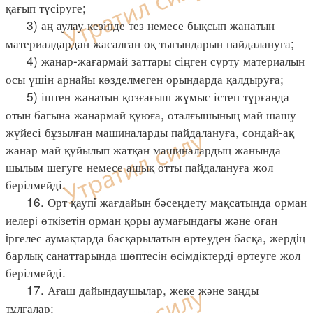
қағып түсіруге;
3) аң аулау кезінде тез немесе бықсып жанатын
материалдардан жасалған оқ тығындарын пайдалануға;
4) жанар-жағармай заттары сіңген сүрту материалын
осы үшін арнайы көзделмеген орындарда қалдыруға;
5) іштен жанатын қозғағыш жұмыс істеп тұрғанда
отын багына жанармай құюға, оталғышының май шашу
жүйесі бұзылған машиналарды пайдалануға, сондай-ақ
жанар май құйылып жатқан машиналардың жанында
шылым шегуге немесе ашық отты пайдалануға жол
берілмейді.
16. Өрт қаупi жағдайын бәсеңдету мақсатында орман
иелерi өткiзетiн орман қоры аумағындағы және оған
iргелес аумақтарда басқарылатын өртеуден басқа, жердiң
барлық санаттарында шөптесiн өсiмдiктердi өртеуге жол
берілмейді.
17. Ағаш дайындаушылар, жеке және заңды
тұлғалар: