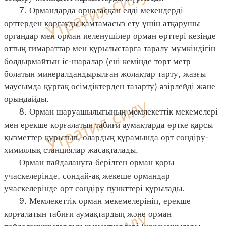
7. Ормандарда орналасқан елді мекендерді
өрттерден қорғауды қамтамасыз ету үшін атқарушы
органдар мен орман иеленушілер орман өрттері кезінде
оттың ғимараттар мен құрылыстарға таралу мүмкіндігін
болдырмайтын іс-шаралар (ені кемінде төрт метр
болатын минералдандырылған жолақтар тарту, жазғы
маусымда құрғақ өсімдіктерден тазарту) әзірлейді және
орындайды.
8. Орман шаруашылығының мемлекеттік мекемелері
мен ерекше қорғалатын табиғи аумақтарда өртке қарсы
қызметтер құрылып, олардың құрамында өрт сөндіру-
химиялық станциялар жасақталады.
Орман пайдалануға берілген орман қоры
учаскелерінде, сондай-ақ жекеше ормандар
учаскелерінде өрт сөндіру пункттері құрылады.
9. Мемлекеттік орман мекемелерінің, ерекше
қорғалатын табиғи аумақтардың және орман
пайдаланушылардың қызметкерлері (жұмысшылары,