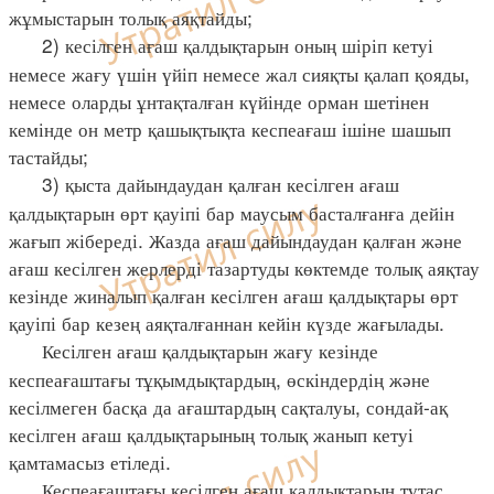
жұмыстарын толық аяқтайды;
2) кесілген ағаш қалдықтарын оның шіріп кетуі
немесе жағу үшін үйіп немесе жал сияқты қалап қояды,
немесе оларды ұнтақталған күйінде орман шетінен
кемінде он метр қашықтықта кеспеағаш ішіне шашып
тастайды;
3) қыста дайындаудан қалған кесілген ағаш
қалдықтарын өрт қауіпі бар маусым басталғанға дейін
жағып жібереді. Жазда ағаш дайындаудан қалған және
ағаш кесілген жерлерді тазартуды көктемде толық аяқтау
кезінде жиналып қалған кесілген ағаш қалдықтары өрт
қауіпі бар кезең аяқталғаннан кейін күзде жағылады.
Кесілген ағаш қалдықтарын жағу кезінде
кеспеағаштағы тұқымдықтардың, өскіндердің және
кесілмеген басқа да ағаштардың сақталуы, сондай-ақ
кесілген ағаш қалдықтарының толық жанып кетуі
қамтамасыз етіледі.
Кеспеағаштағы кесілген ағаш қалдықтарын тұтас