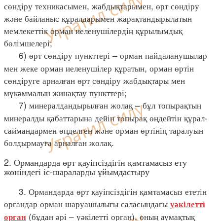
сөндіру техникасымен, жабдықтарымен, өрт сөндіру
және байланыс құралдарымен жарақтандырылатын
мемлекеттік орман иеленушілердің құрылымдық
бөлімшелері;
6) өрт сөндіру пункттері – орман пайдаланушылар
мен жеке орман иеленушілер құратын, орман өртін
сөндіруге арналған өрт сөндіру жабдықтары мен
мүкәммалын жинақтау пункттері;
7) минералдандырылған жолақ – бұл топырақтың
минералды қабаттарына дейін топырақ өңдейтін құрал-
саймандармен өңделген және орман өртінің таралуын
болдырмауға арналған жолақ.
2. Ормандарда өрт қауіпсіздігін қамтамасыз ету
жөніндегі іс-шараларды ұйымдастыру
3. Ормандарда өрт қауіпсіздігін қамтамасыз ететін
органдар орман шаруашылығы саласындағы
уәкілетті
(бұдан әрі – уәкілетті орган), оның аумақтық
орган