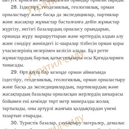
28. Іздестіру, геодезиялық, геологиялық, орман
орналастыру және басқа да экспедициялар, партиялар
және жасақтар жұмыстар басталғанға дейін жұмыстар
жүргізу, негізгі базалардың орналасу орындарын,
орманда жүру маршруттарын және өрттердің алдын алу
және сөндіру жөніндегі іс-шаралар тізбесін орман қоры
учаскелерінің иелерімен келісіп алады. Бұл ретте
жұмыстардың барлық қатысушылары осы Қағидалармен
танысады.
29. Өрт қаупі бар кезеңде орман аймағында
іздестіру, геодезиялық, геологиялық, орман орналастыру
және басқа да экспедициялардың, партиялардың және
жасақтардың базалары орналасқан жерлердің шекарасы
бойымен ені кемінде төрт метр минералды жолақ
тартылады, оны әртүрлі жанғыш қалдықтардан үнемі
тазартып отырады.
30. Туристік базалар, сауықтыру лагерьлер, демалыс