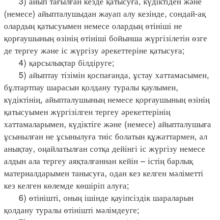
3) айып тағылған кезде қатысуға, күдіктіден және
(немесе) айыпталушыдан жауап алу кезінде, сондай-ақ
олардың қатысуымен немесе олардың өтініші не
қорғаушының өзінің өтініші бойынша жүргізілетін өзге
де тергеу және іс жүргізу әрекеттеріне қатысуға;
4) қарсылықтар білдіруге;
5) айыптау тізімін қоспағанда, ұстау хаттамасымен,
бұлтартпау шарасын қолдану туралы қаулымен,
күдіктінің, айыпталушының немесе қорғаушының өзінің
қатысуымен жүргізілген тергеу әрекеттерінің
хаттамаларымен, күдіктіге және (немесе) айыпталушыға
ұсынылған не ұсынылуға тиіс болатын құжаттармен, ал
анықтау, оңайлатылған сотқа дейінгі іс жүргізу немесе
алдын ала тергеу аяқталғаннан кейін – істің барлық
материалдарымен танысуға, одан кез келген мәліметті
кез келген көлемде көшіріп алуға;
6) өтінішті, оның ішінде қауіпсіздік шараларын
қолдану туралы өтінішті мәлімдеуге;