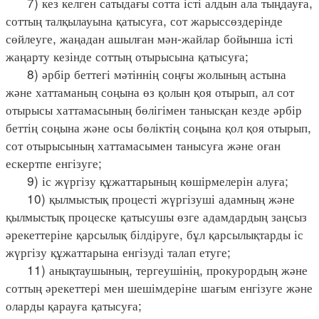
7) кез келген сатыдағы сотта істі алдын ала тыңдауға,
соттың талқылауына қатысуға, сот жарыссөздерінде
сөйлеуге, жаңадан ашылған мән-жайлар бойынша істі
жаңарту кезінде соттың отырысына қатысуға;
8) әрбір беттегі мәтіннің соңғы жолының астына
және хаттаманың соңына өз қолын қоя отырып, ал сот
отырысы хаттамасының бөлігімен танысқан кезде әрбір
беттің соңына және осы бөліктің соңына қол қоя отырып,
сот отырысының хаттамасымен танысуға және оған
ескертпе енгізуге;
9) іс жүргізу құжаттарының көшірмелерін алуға;
10) қылмыстық процесті жүргізуші адамның және
қылмыстық процеске қатысушы өзге адамдардың заңсыз
әрекеттеріне қарсылық білдіруге, бұл қарсылықтарды іс
жүргізу құжаттарына енгізуді талап етуге;
11) анықтаушының, тергеушінің, прокурордың және
соттың әрекеттері мен шешімдеріне шағым енгізуге және
оларды қарауға қатысуға;