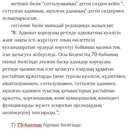
жетінші бөлік "сотталушының" деген сөзден кейін ",
сотталған адамның, ақталған адамның" деген сөздермен
толықтырылсын;
сегізінші бөлік мынадай редакцияда жазылсын:
"8. Адвокат қорғаушы ретінде адвокаттың куәлігін
және нақты істі жүргізуге оның өкілеттігін
куәландыратын ордерді көрсетуі бойынша қылмыстық
іске қатысуға жіберіледі. Осы Кодекстің 70-бабының
екінші бөлігінде аталған басқа адамдар қорғаушы
ретінде қылмыстық іске қатысуға олардың құқығын
растайтын құжаттарды (неке туралы куәлігін, күдіктімен,
айыпталушымен, сотталушымен, сотталған адаммен,
ақталған адаммен туыстық қатынастарын растайтын
құжатты, қорғаншылық және қамқоршылық жөніндегі
функцияларды жүзеге асыратын органдардың
шешімдерін) тапсырады.";
7)
бірінші бөлігінде:
73-баптың