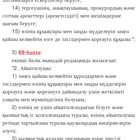
14) тергеушінің, анықтаушының, прокурордың және
соттың әрекеттері (әрекетсіздігі) мен шешімдеріне
шағым беруге;
15) өзінің құқықтары мен заңды мүдделерін заңға
қайшы келмейтін өзге де тәсілдермен қорғауға құқылы.";
3)
:
69-бапта
екінші бөлік мынадай редакцияда жазылсын:
"2. Айыпталушы:
1) заңға қайшы келмейтін құралдармен және
тәсілдермен өзінің құқықтары мен заңды мүдделерін
қорғауға және қорғануға дайындалу үшін жеткілікті
уақыты мен мүмкіндігінің болуына;
2) өзінің не үшін айыпталғандығын білуге және
қылмыстық іс қозғалғандығы туралы, өзінің айыпталушы
ретінде тартылғаны туралы қаулылардың көшірмелерін
алуға;
3) қылмыстық қудалау органынан өзіне тиесілі