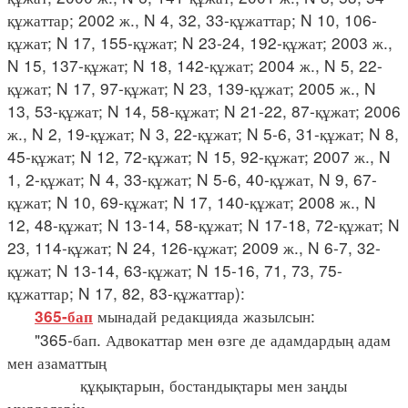
құжаттар; 2002 ж., N 4, 32, 33-құжаттар; N 10, 106-
құжат; N 17, 155-құжат; N 23-24, 192-құжат; 2003 ж.,
N 15, 137-құжат; N 18, 142-құжат; 2004 ж., N 5, 22-
құжат; N 17, 97-құжат; N 23, 139-құжат; 2005 ж., N
13, 53-құжат; N 14, 58-құжат; N 21-22, 87-құжат; 2006
ж., N 2, 19-құжат; N 3, 22-құжат; N 5-6, 31-құжат; N 8,
45-құжат; N 12, 72-құжат; N 15, 92-құжат; 2007 ж., N
1, 2-құжат; N 4, 33-құжат; N 5-6, 40-құжат, N 9, 67-
құжат; N 10, 69-құжат; N 17, 140-құжат; 2008 ж., N
12, 48-құжат; N 13-14, 58-құжат; N 17-18, 72-құжат; N
23, 114-құжат; N 24, 126-құжат; 2009 ж., N 6-7, 32-
құжат; N 13-14, 63-құжат; N 15-16, 71, 73, 75-
құжаттар; N 17, 82, 83-құжаттар):
мынадай редакцияда жазылсын:
365-бап
"365-бап. Адвокаттар мен өзге де адамдардың адам
мен азаматтың
құқықтарын, бостандықтары мен заңды
мүдделерін