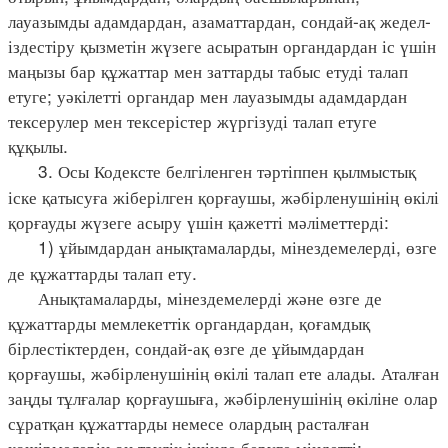
лауазымды адамдардан, азаматтардан, сондай-ақ жедел-
іздестіру қызметін жүзеге асыратын органдардан іс үшін
маңызы бар құжаттар мен заттарды табыс етуді талап
етуге; уәкілетті органдар мен лауазымды адамдардан
тексерулер мен тексерістер жүргізуді талап етуге
құқылы.
3. Осы Кодексте белгіленген тәртіппен қылмыстық
іске қатысуға жіберілген қорғаушы, жәбірленушінің өкілі
қорғауды жүзеге асыру үшін қажетті мәліметтерді:
1) ұйымдардан анықтамаларды, мінездемелерді, өзге
де құжаттарды талап ету.
Анықтамаларды, мінездемелерді және өзге де
құжаттарды мемлекеттік органдардан, қоғамдық
бірлестіктерден, сондай-ақ өзге де ұйымдардан
қорғаушы, жәбірленушінің өкілі талап ете алады. Аталған
заңды тұлғалар қорғаушыға, жәбірленушінің өкіліне олар
сұратқан құжаттарды немесе олардың расталған
көшірмелерін он тәулік ішінде беруге міндетті;