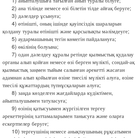
1) айыпталушыға тағылған айып туралы білуге;
2) ана тілінде немесе өзі білетін тілде айғақ беруге;
3) дәлелдер ұсынуға;
4) өтінішті, оның ішінде қауіпсіздік шараларын
қолдану туралы өтінішті және қарсылықты мәлімдеуге;
5) аудармашының тегін көмегін пайдалануға;
6) өкілінің болуына;
7) одан дәлелдеу құралы ретінде қылмыстық қудалау
органы алып қойған немесе өзі берген мүлікті, сондай-ақ
қылмыстық заңмен тыйым салынған әрекетті жасаған
адамнан алып қойылған өзіне тиесілі мүлікті алуға, өзіне
тиесілі құжаттардың түпнұсқаларын алуға;
8) заңда көзделген жағдайларда күдіктімен,
айыпталушымен татуласуға;
9) өзінің қатысуымен жүргізілген тергеу
әрекеттерінің хаттамаларымен танысуға және оларға
ескертпелер беруге;
10) тергеушінің немесе анықтаушының рұқсатымен