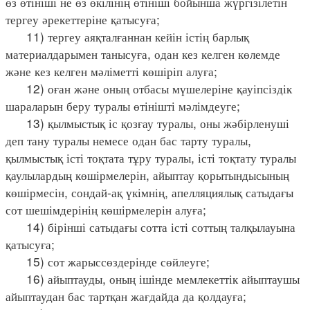
өз өтініші не өз өкілінің өтініші бойынша жүргізілетін
тергеу әрекеттеріне қатысуға;
11) тергеу аяқталғаннан кейін істің барлық
материалдарымен танысуға, одан кез келген көлемде
және кез келген мәліметті көшіріп алуға;
12) оған және оның отбасы мүшелеріне қауіпсіздік
шараларын беру туралы өтінішті мәлімдеуге;
13) қылмыстық іс қозғау туралы, оны жәбірленуші
деп тану туралы немесе одан бас тарту туралы,
қылмыстық істі тоқтата тұру туралы, істі тоқтату туралы
қаулылардың көшірмелерін, айыптау қорытындысының
көшірмесін, сондай-ақ үкімнің, апелляциялық сатыдағы
сот шешімдерінің көшірмелерін алуға;
14) бірінші сатыдағы сотта істі соттың талқылауына
қатысуға;
15) сот жарыссөздерінде сөйлеуге;
16) айыптауды, оның ішінде мемлекеттік айыптаушы
айыптаудан бас тартқан жағдайда да қолдауға;