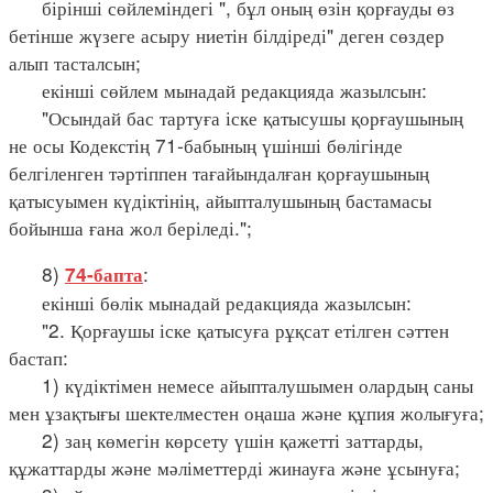
бірінші сөйлеміндегі ", бұл оның өзін қорғауды өз
бетінше жүзеге асыру ниетін білдіреді" деген сөздер
алып тасталсын;
екінші сөйлем мынадай редакцияда жазылсын:
"Осындай бас тартуға іске қатысушы қорғаушының
не осы Кодекстің 71-бабының үшінші бөлігінде
белгіленген тәртіппен тағайындалған қорғаушының
қатысуымен күдіктінің, айыпталушының бастамасы
бойынша ғана жол беріледі.";
8)
:
74-бапта
екінші бөлік мынадай редакцияда жазылсын:
"2. Қорғаушы іске қатысуға рұқсат етілген сәттен
бастап:
1) күдіктімен немесе айыпталушымен олардың саны
мен ұзақтығы шектелместен оңаша және құпия жолығуға;
2) заң көмегін көрсету үшін қажетті заттарды,
құжаттарды және мәліметтерді жинауға және ұсынуға;