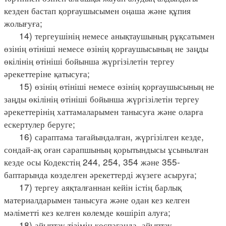
кезден бастап қорғаушысымен оңаша және құпия
жолығуға;
14) тергеушінің немесе анықтаушының рұқсатымен
өзінің өтініші немесе өзінің қорғаушысының не заңды
өкілінің өтініші бойынша жүргізілетін тергеу
әрекеттеріне қатысуға;
15) өзінің өтініші немесе өзінің қорғаушысының не
заңды өкілінің өтініші бойынша жүргізілетін тергеу
әрекеттерінің хаттамаларымен танысуға және оларға
ескертулер беруге;
16) сараптама тағайындалған, жүргізілген кезде,
сондай-ақ оған сарапшының қорытындысы ұсынылған
кезде осы Кодекстің 244, 254, 354 және 355-
баптарында көзделген әрекеттерді жүзеге асыруға;
17) тергеу аяқталғаннан кейін істің барлық
материалдарымен танысуға және одан кез келген
мәліметті кез келген көлемде көшіріп алуға;
18) айыптау тізімін қоспағанда, айыптау