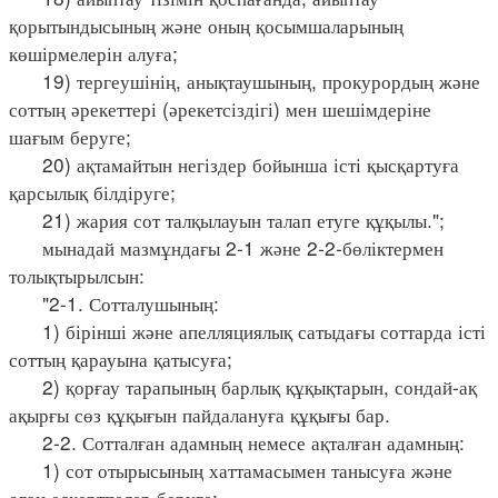
қорытындысының және оның қосымшаларының
көшірмелерін алуға;
19) тергеушінің, анықтаушының, прокурордың және
соттың әрекеттері (әрекетсіздігі) мен шешімдеріне
шағым беруге;
20) ақтамайтын негіздер бойынша істі қысқартуға
қарсылық білдіруге;
21) жария сот талқылауын талап етуге құқылы.";
мынадай мазмұндағы 2-1 және 2-2-бөліктермен
толықтырылсын:
"2-1. Сотталушының:
1) бірінші және апелляциялық сатыдағы соттарда істі
соттың қарауына қатысуға;
2) қорғау тарапының барлық құқықтарын, сондай-ақ
ақырғы сөз құқығын пайдалануға құқығы бар.
2-2. Сотталған адамның немесе ақталған адамның:
1) сот отырысының хаттамасымен танысуға және
оған ескертпелер беруге;