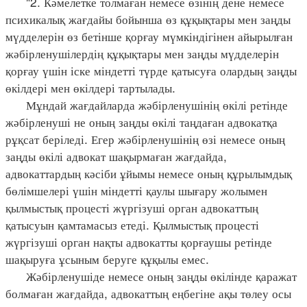
"2. Кәмелетке толмаған немесе өзінің дене немесе
психикалық жағдайы бойынша өз құқықтары мен заңды
мүдделерін өз бетінше қорғау мүмкіндігінен айырылған
жәбірленушілердің құқықтары мен заңды мүдделерін
қорғау үшін іске міндетті түрде қатысуға олардың заңды
өкілдері мен өкілдері тартылады.
Мұндай жағдайларда жәбірленушінің өкілі ретінде
жәбірленуші не оның заңды өкілі таңдаған адвокатқа
рұқсат беріледі. Егер жәбірленушінің өзі немесе оның
заңды өкілі адвокат шақырмаған жағдайда,
адвокаттардың кәсіби ұйымы немесе оның құрылымдық
бөлімшелері үшін міндетті қаулы шығару жолымен
қылмыстық процесті жүргізуші орган адвокаттың
қатысуын қамтамасыз етеді. Қылмыстық процесті
жүргізуші орган нақты адвокатты қорғаушы ретінде
шақыруға ұсыным беруге құқылы емес.
Жәбірленушіде немесе оның заңды өкілінде қаражат
болмаған жағдайда, адвокаттың еңбегіне ақы төлеу осы