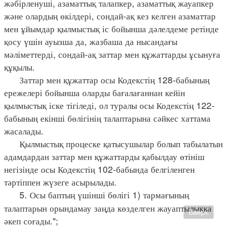
жәбірленуші, азаматтық талапкер, азаматтық жауапкер
және олардың өкілдері, сондай-ақ кез келген азаматтар
мен ұйымдар қылмыстық іс бойынша дәлелдеме ретінде
қосу үшін ауызша да, жазбаша да нысандағы
мәліметтерді, сондай-ақ заттар мен құжаттарды ұсынуға
құқылы.
Заттар мен құжаттар осы Кодекстің 128-бабының
ережелері бойынша оларды бағалағаннан кейін
қылмыстық іске тігіледі, ол туралы осы Кодекстің 122-
бабының екінші бөлігінің талаптарына сәйкес хаттама
жасалады.
Қылмыстық процеске қатысушылар болып табылатын
адамдардан заттар мен құжаттарды қабылдау өтініш
негізінде осы Кодекстің 102-бабында белгіленген
тәртіппен жүзеге асырылады.
5. Осы баптың үшінші бөлігі 1) тармағының
талаптарын орындамау заңда көзделген жауаптылыққа
Вверх
әкеп соғады.";