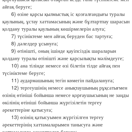
айғақ беруге;
6) өзіне қарсы қылмыстық іс қозғалғандығы туралы
қаулының, ұстау хаттамасының және бұлтартпау шарасын
қолдану туралы қаулының көшірмелерін алуға;
7) түсініктеме мен айғақ беруден бас тартуға;
8) дәлелдер ұсынуға;
9) өтінішті, оның ішінде қауіпсіздік шараларын
қолдану туралы өтінішті және қарсылықты мәлімдеуге;
10) ана тілінде немесе өзі білетін тілде айғақ пен
түсініктеме беруге;
11) аудармашының тегін көмегін пайдалануға;
12) тергеушінің немесе анықтаушының рұқсатығмен
өзінің өтініші бойынша немесе қорғаушысының не заңды
өкілінің өтініші бойынша жүргізілетін тергеу
әрекеттеріне қатысуға;
13) өзінің қатысуымен жүргізілген тергеу
әрекеттерінің хаттамаларымен танысуға және
хаттамаларға ескертпелер беруге;