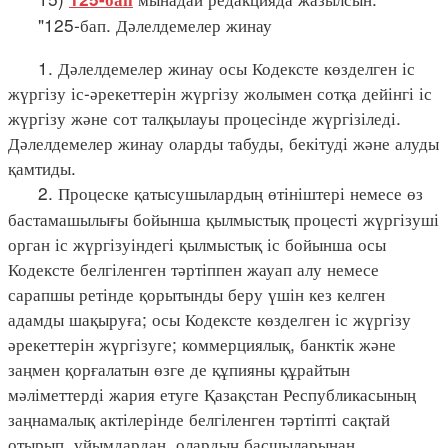
"125-бап. Дәлелдемелер жинау
1. Дәлелдемелер жинау осы Кодексте көзделген іс
жүргізу іс-әрекеттерін жүргізу жолымен сотқа дейінгі іс
жүргізу және сот талқылауы процесінде жүргізіледі.
Дәлелдемелер жинау оларды табуды, бекітуді және алуды
қамтиды.
2. Процеске қатысушылардың өтініштері немесе өз
бастамашылығы бойынша қылмыстық процесті жүргізуші
орган іс жүргізуіндегі қылмыстық іс бойынша осы
Кодексте белгіленген тәртіппен жауап алу немесе
сарапшы ретінде қорытынды беру үшін кез келген
адамды шақыруға; осы Кодексте көзделген іс жүргізу
әрекеттерін жүргізуге; коммерциялық, банктік және
заңмен қорғалатын өзге де құпияны құрайтын
мәліметтерді жария етуге Қазақстан Республикасының
заңнамалық актілерінде белгіленген тәртіпті сақтай
отырып, ұйымдардан, олардың басшыларынан,