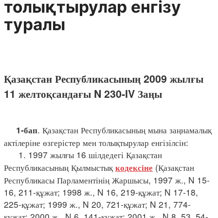
толықтырулар енгізу
туралы
Қазақстан Республикасының 2009 жылғы
11 желтоқсандағы N 230-IV Заңы
. Қазақстан Республикасының мына заңнамалық
1-бап
актілеріне өзгерістер мен толықтырулар енгізілсін:
1. 1997 жылғы 16 шілдедегі Қазақстан
Республикасының Қылмыстық
(Қазақстан
кодексіне
Республикасы Парламентінің Жаршысы, 1997 ж., N 15-
16, 211-құжат; 1998 ж., N 16, 219-құжат; N 17-18,
225-құжат; 1999 ж., N 20, 721-құжат; N 21, 774-
құжат; 2000 ж., N 6, 141-құжат; 2001 ж., N 8, 53, 54-