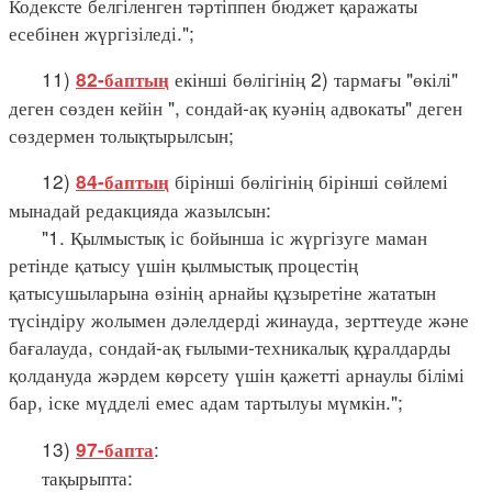
Кодексте белгіленген тәртіппен бюджет қаражаты
есебінен жүргізіледі.";
11)
екінші бөлігінің 2) тармағы "өкілі"
82-баптың
деген сөзден кейін ", сондай-ақ куәнің адвокаты" деген
сөздермен толықтырылсын;
12)
бірінші бөлігінің бірінші сөйлемі
84-баптың
мынадай редакцияда жазылсын:
"1. Қылмыстық іс бойынша іс жүргізуге маман
ретінде қатысу үшін қылмыстық процестің
қатысушыларына өзінің арнайы құзыретіне жататын
түсіндіру жолымен дәлелдерді жинауда, зерттеуде және
бағалауда, сондай-ақ ғылыми-техникалық құралдарды
қолдануда жәрдем көрсету үшін қажетті арнаулы білімі
бар, іске мүдделі емес адам тартылуы мүмкін.";
13)
:
97-бапта
тақырыпта: