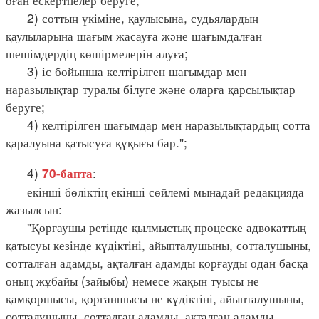
2) соттың үкіміне, қаулысына, судьялардың
қаулыларына шағым жасауға және шағымдалған
шешімдердің көшірмелерін алуға;
3) іс бойынша келтірілген шағымдар мен
наразылықтар туралы білуге және оларға қарсылықтар
беруге;
4) келтірілген шағымдар мен наразылықтардың сотта
қаралуына қатысуға құқығы бар.";
4)
:
70-бапта
екінші бөліктің екінші сөйлемі мынадай редакцияда
жазылсын:
"Қорғаушы ретінде қылмыстық процеске адвокаттың
қатысуы кезінде күдіктіні, айыпталушыны, сотталушыны,
сотталған адамды, ақталған адамды қорғауды одан басқа
оның жұбайы (зайыбы) немесе жақын туысы не
қамқоршысы, қорғаншысы не күдіктіні, айыпталушыны,
сотталушыны, сотталған адамды, ақталған адамды