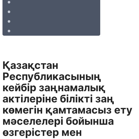
Қазақстан
Республикасының
кейбір заңнамалық
актілеріне білікті заң
көмегін қамтамасыз ету
мәселелері бойынша
өзгерістер мен