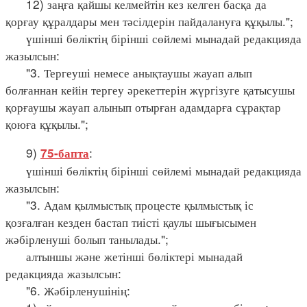
12) заңға қайшы келмейтін кез келген басқа да
қорғау құралдары мен тәсілдерін пайдалануға құқылы.";
үшінші бөліктің бірінші сөйлемі мынадай редакцияда
жазылсын:
"3. Тергеуші немесе анықтаушы жауап алып
болғаннан кейін тергеу әрекеттерін жүргізуге қатысушы
қорғаушы жауап алынып отырған адамдарға сұрақтар
қоюға құқылы.";
9)
:
75-бапта
үшінші бөліктің бірінші сөйлемі мынадай редакцияда
жазылсын:
"3. Адам қылмыстық процесте қылмыстық іс
қозғалған кезден бастап тиісті қаулы шығысымен
жәбірленуші болып танылады.";
алтыншы және жетінші бөліктері мынадай
редакцияда жазылсын:
"6. Жәбірленушінің: