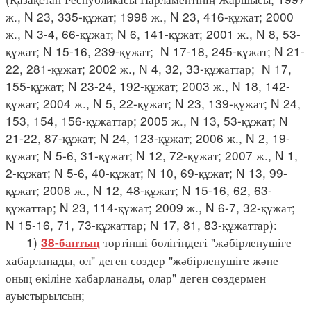
ж., N 23, 335-құжат; 1998 ж., N 23, 416-құжат; 2000
ж., N 3-4, 66-құжат; N 6, 141-құжат; 2001 ж., N 8, 53-
құжат; N 15-16, 239-құжат; N 17-18, 245-құжат; N 21-
22, 281-құжат; 2002 ж., N 4, 32, 33-құжаттар; N 17,
155-құжат; N 23-24, 192-құжат; 2003 ж., N 18, 142-
құжат; 2004 ж., N 5, 22-құжат; N 23, 139-құжат; N 24,
153, 154, 156-құжаттар; 2005 ж., N 13, 53-құжат; N
21-22, 87-құжат; N 24, 123-құжат; 2006 ж., N 2, 19-
құжат; N 5-6, 31-құжат; N 12, 72-құжат; 2007 ж., N 1,
2-құжат; N 5-6, 40-құжат; N 10, 69-құжат; N 13, 99-
құжат; 2008 ж., N 12, 48-құжат; N 15-16, 62, 63-
құжаттар; N 23, 114-құжат; 2009 ж., N 6-7, 32-құжат;
N 15-16, 71, 73-құжаттар; N 17, 81, 83-құжаттар):
1)
төртінші бөлігіндегі "жәбірленушіге
38-баптың
хабарланады, ол" деген сөздер "жәбірленушіге және
оның өкіліне хабарланады, олар" деген сөздермен
ауыстырылсын;