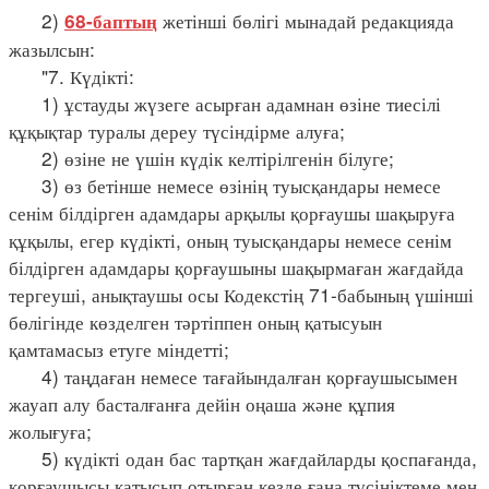
2)
жетінші бөлігі мынадай редакцияда
68-баптың
жазылсын:
"7. Күдікті:
1) ұстауды жүзеге асырған адамнан өзіне тиесілі
құқықтар туралы дереу түсіндірме алуға;
2) өзіне не үшін күдік келтірілгенін білуге;
3) өз бетінше немесе өзінің туысқандары немесе
сенім білдірген адамдары арқылы қорғаушы шақыруға
құқылы, егер күдікті, оның туысқандары немесе сенім
білдірген адамдары қорғаушыны шақырмаған жағдайда
тергеуші, анықтаушы осы Кодекстің 71-бабының үшінші
бөлігінде көзделген тәртіппен оның қатысуын
қамтамасыз етуге міндетті;
4) таңдаған немесе тағайындалған қорғаушысымен
жауап алу басталғанға дейін оңаша және құпия
жолығуға;
5) күдікті одан бас тартқан жағдайларды қоспағанда,
қорғаушысы қатысып отырған кезде ғана түсініктеме мен