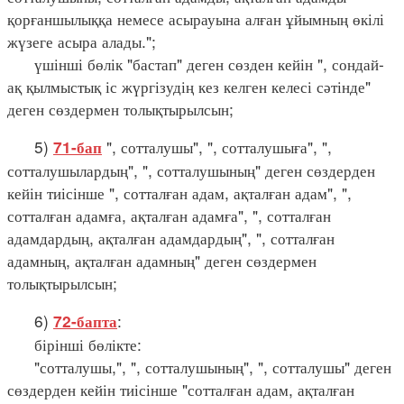
қорғаншылыққа немесе асырауына алған ұйымның өкілі
жүзеге асыра алады.";
үшінші бөлік "бастап" деген сөзден кейін ", сондай-
ақ қылмыстық іс жүргізудің кез келген келесі сәтінде"
деген сөздермен толықтырылсын;
5)
", сотталушы", ", сотталушыға", ",
71-бап
сотталушылардың", ", сотталушының" деген сөздерден
кейін тиісінше ", сотталған адам, ақталған адам", ",
сотталған адамға, ақталған адамға", ", сотталған
адамдардың, ақталған адамдардың", ", сотталған
адамның, ақталған адамның" деген сөздермен
толықтырылсын;
6)
:
72-бапта
бірінші бөлікте:
"сотталушы,", ", сотталушының", ", сотталушы" деген
сөздерден кейін тиісінше "сотталған адам, ақталған