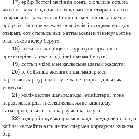
17) әрбір беттегі мәтіннің соңғы жолының астына
және хаттаманың соңына өз қолын қоя отырып, ал сот
отырысы хаттамасының бір бөлігімен танысқан кезде
әрбір беттің соңына және осы бөліктің соңына қол қоя
отырып, сот отырысының хаттамасымен танысуға және
оған ескертпелер беруге;
18) қылмыстық процесті жүргізуші органның
әрекеттеріне (әрекетсіздігіне) шағым беруге;
19) соттың үкімі мен қаулысына шағым жасауға;
20) іс бойынша әкелінген шағымдар мен
наразылықтар туралы білуге және оларға қарсылық
ұсынуға;
21) мәлімделген шағымдарды, өтініштерді және
наразылықтарды апелляциялық және қадағалау
сатыларындағы соттың қарауына қатысуға;
22) өздерінің құқықтары мен заңды мүдделерін заңға
қайшы келмейтін өзге де тәсілдермен қорғауына құқығы
бар.