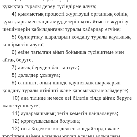
құқықтар туралы дереу түсіндірме алуға;
4) қылмыстық процесті жүргізуші органның өзінің
құқықтары мен заңды мүдделерін қозғайтын іс жүргізу
шешімдерін қабылданғаны туралы хабардар етуіне;
5) бұлтартпау шараларын қолдану туралы қаулының
көшірмесін алуға;
6) өзіне тағылған айып бойынша түсініктеме мен
айғақ беруге;
7) айғақ беруден бас тартуға;
8) дәлелдер ұсынуға;
9) өтінішті, оның ішінде қауіпсіздік шараларын
қолдану туралы өтінішті және қарсылықты мәлімдеуге;
10) ана тілінде немесе өзі білетін тілде айғақ беруге
және түсінісуге;
11) аудармашының тегін көмегін пайдалануға;
12) қорғаушысының болуына;
13) осы Кодексте көзделген жағдайларда және
тәртіппен өзінен алғашқы жауап алудың алдындағы