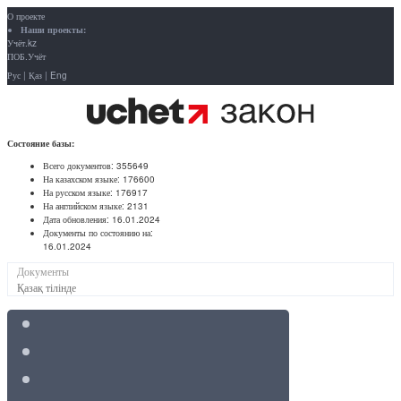
О проекте
Наши проекты:
Учёт.kz
ПОБ.Учёт
Рус
|
Қаз
|
Eng
Состояние базы:
Всего документов:
355649
На казахском языке:
176600
На русском языке:
176917
На английском языке:
2131
Дата обновления:
16.01.2024
Документы по состоянию на:
16.01.2024
Документы
Қазақ тілінде