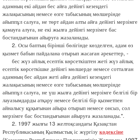
адамның екі айдан бес айға дейінгі кезеңдегі
жалақысының немесе өзге табысының мөлшерінде
айыппұл салуға, не төрт айдан алты айға дейінгі мерзімге
қамауға алуға, не екі жылға дейінгі мерзімге бас
бостандығынан айыруға жазаланады.
2. Осы баптың бірінші бөлігінде көзделген, адам өз
қызмет бабын пайдалана отырып жасаған әрекеттер, -
бес жүз айлық есептік көрсеткіштен жеті жүз айлық
есептік көрсеткішке дейінгі мөлшерде немесе сотталған
адамның бес айдан жеті айға дейінгі кезеңдегі
жалақысының немесе өзге табысының мөлшерінде
айыппұл салуға, не үш жылға дейінгі мерзімге белгілі бір
лауазымдарды атқару немесе белгілі бір қызметпен
айналысу құқығынан айыра отырып немесе онсыз, сол
мерзімге бас бостандығынан айыруға жазаланады.".
2. 1997 жылғы 13 желтоқсандағы Қазақстан
Республикасының Қылмыстық іс жүргізу
кодексіне
(Қазақстан Республикасы Парламентінің Жаршысы, 1997