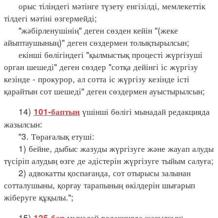
орыс тіліндегі мәтінге түзету енгізілді, мемлекеттік
тілдегі мәтіні өзгермейді;
"жәбірленушінің" деген сөзден кейін "(жеке
айыптаушының)" деген сөздермен толықтырылсын;
екінші бөлігіндегі "қылмыстық процесті жүргізуші
орган шешеді" деген сөздер "сотқа дейінгі іс жүргізу
кезінде - прокурор, ал сотта іс жүргізу кезінде істі
қарайтын сот шешеді" деген сөздермен ауыстырылсын;
14)
үшінші бөлігі мынадай редакцияда
101-баптың
жазылсын:
"3. Төрағалық етуші:
1) бейне, дыбыс жазуды жүргізуге және жауап алуды
түсіріп алудың өзге де әдістерін жүргізуге тыйым салуға;
2) адвокатты қоспағанда, сот отырысы залынан
сотталушыны, қорғау тарапының өкілдерін шығарып
жіберуге құқылы.";
15)
мынадай редакцияда жазылсын:
125-бап