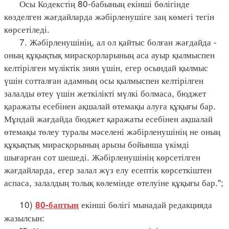
Осы Кодекстің 80-бабының екінші бөлігінде
көзделген жағдайларда жәбірленушіге заң көмегі тегін
көрсетіледі.
7. Жәбірленушінің, ал ол қайтыс болған жағдайда -
оның құқықтық мирасқорларының аса ауыр қылмыспен
келтірілген мүліктік зиян үшін, егер осындай қылмыс
үшін сотталған адамның осы қылмыспен келтірілген
залалды өтеу үшін жеткілікті мүлкі болмаса, бюджет
қаражаты есебінен ақшалай өтемақы алуға құқығы бар.
Мұндай жағдайда бюджет қаражаты есебінен ақшалай
өтемақы төлеу туралы мәселені жәбірленушінің не оның
құқықтық мирасқорының арызы бойынша үкімді
шығарған сот шешеді. Жәбірленушінің көрсетілген
жағдайларда, егер залал жүз елу есептік көрсеткіштен
аспаса, залалдың толық көлемінде өтелуіне құқығы бар.";
10)
екінші бөлігі мынадай редакцияда
80-баптың
жазылсын: