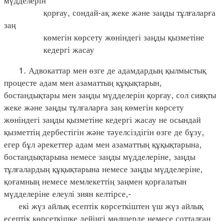
қорғау, сондай-ақ жеке және заңды тұлғаларға
заң
көмегін көрсету жөніндегі заңды қызметіне
кедергі жасау
1. Адвокаттар мен өзге де адамдардың қылмыстық
процесте адам мен азаматтың құқықтарын,
бостандықтары мен заңды мүдделерін қорғау, сол сияқты
жеке және заңды тұлғаларға заң көмегін көрсету
жөніндегі заңды қызметіне кедергі жасау не осындай
қызметтің дербестігін және тәуелсіздігін өзге де бұзу,
егер бұл әрекеттер адам мен азаматтың құқықтарына,
бостандықтарына немесе заңды мүдделеріне, заңды
тұлғалардың құқықтарына немесе заңды мүдделеріне,
қоғамның немесе мемлекеттің заңмен қорғалатын
мүдделеріне елеулі зиян келтірсе,-
екі жүз айлық есептік көрсеткіштен үш жүз айлық
есептік көрсеткішке дейінгі мөлшерде немесе сотталған