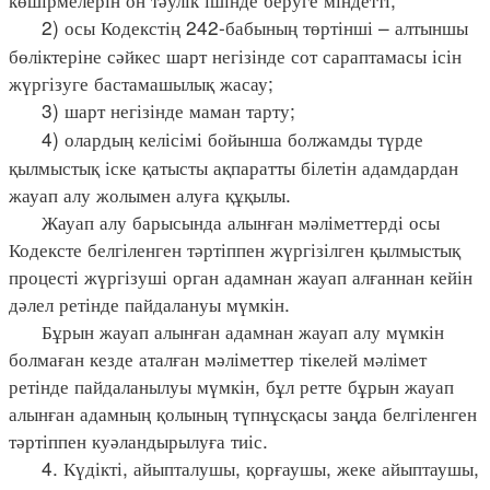
2) осы Кодекстің 242-бабының төртінші – алтыншы
бөліктеріне сәйкес шарт негізінде сот сараптамасы ісін
жүргізуге бастамашылық жасау;
3) шарт негізінде маман тарту;
4) олардың келісімі бойынша болжамды түрде
қылмыстық іске қатысты ақпаратты білетін адамдардан
жауап алу жолымен алуға құқылы.
Жауап алу барысында алынған мәліметтерді осы
Кодексте белгіленген тәртіппен жүргізілген қылмыстық
процесті жүргізуші орган адамнан жауап алғаннан кейін
дәлел ретінде пайдалануы мүмкін.
Бұрын жауап алынған адамнан жауап алу мүмкін
болмаған кезде аталған мәліметтер тікелей мәлімет
ретінде пайдаланылуы мүмкін, бұл ретте бұрын жауап
алынған адамның қолының түпнұсқасы заңда белгіленген
тәртіппен куәландырылуға тиіс.
4. Күдікті, айыпталушы, қорғаушы, жеке айыптаушы,