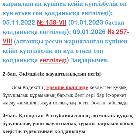
жарияланған күнінен кейін күнтізбелік он
күн өткен соң қолданысқа енгізіледі);
05.11.2022
№ 158-VII
(01.01.2023 бастап
қолданысқа енгізіледі); 09.01.2026
№ 257-
VIII
(алғашқы ресми жарияланған күнінен
кейін күнтізбелік он күн өткен соң
қолданысқа
енгізіледі
) Заңдарымен.
2-бап. Әкімшілік жауаптылықтың негізі
Осы Кодекстің
көзделген құқық
Ерекше бөлігінде
бұзушылық құрамының барлық белгілері бар іс-әрекет
жасау әкімшілік жауаптылықтың негізі болып табылады.
3-бап. Қазақстан Республикасының әкімшілік құқық
бұзушылық үшін жауаптылық туралы заңнамасының
кеңістік тұрғысынан қолданылуы