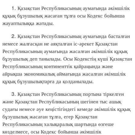
1. Қазақстан Республикасының аумағында әкімшілік
құқық бұзушылық жасаған тұлға осы Кодекс бойынша
жауаптылыққа жатады.
2. Қазақстан Республикасының аумағында басталған
немесе жалғасқан не аяқталған іс-әрекет Қазақстан
Республикасының аумағында жасалған әкімшілік құқық
бұзушылық деп танылады. Осы Кодекстің күші Қазақстан
Республикасының континенттік қайраңында және
айрықша экономикалық аймағында жасалған әкімшілік
құқық бұзушылықтарға да қолданылады.
3. Қазақстан Республикасының портына тіркелген
және Қазақстан Республикасының шегінен тыс ашық
судағы немесе әуе кеңістігіндегі кемеде әкімшілік құқық
бұзушылық жасаған тұлға, егер Қазақстан
Республикасының халықаралық шартында өзгеше
көзделмесе, осы Кодекс бойынша әкімшілік