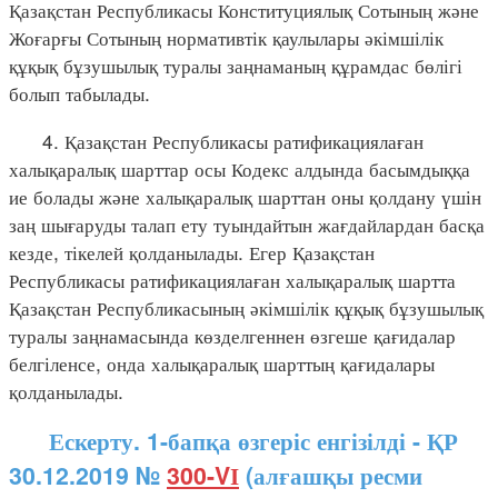
Қазақстан Республикасы Конституциялық Сотының және
Жоғарғы Сотының нормативтік қаулылары әкімшілік
құқық бұзушылық туралы заңнаманың құрамдас бөлігі
болып табылады.
4. Қазақстан Республикасы ратификациялаған
халықаралық шарттар осы Кодекс алдында басымдыққа
ие болады және халықаралық шарттан оны қолдану үшін
заң шығаруды талап ету туындайтын жағдайлардан басқа
кезде, тікелей қолданылады. Егер Қазақстан
Республикасы ратификациялаған халықаралық шартта
Қазақстан Республикасының әкімшілік құқық бұзушылық
туралы заңнамасында көзделгеннен өзгеше қағидалар
белгіленсе, онда халықаралық шарттың қағидалары
қолданылады.
Ескерту. 1-бапқа өзгеріс енгізілді - ҚР
30.12.2019 №
300-VІ
(алғашқы ресми