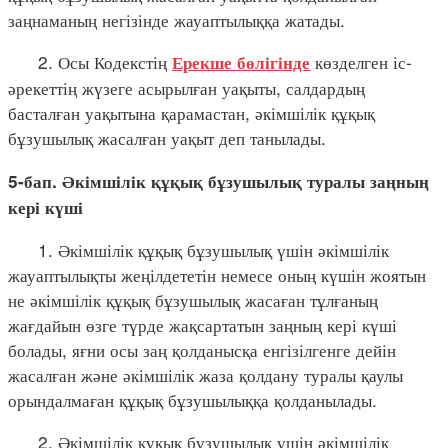
заңнаманың негізінде жауаптылыққа жатады.
2. Осы Кодекстің
көзделген іс-
Ерекше бөлігінде
әрекеттің жүзеге асырылған уақыты, салдардың
басталған уақытына қарамастан, әкімшілік құқық
бұзушылық жасалған уақыт деп танылады.
5-бап. Әкімшілік құқық бұзушылық туралы заңның
кері күші
1. Әкімшілік құқық бұзушылық үшін әкімшілік
жауаптылықты жеңілдететін немесе оның күшін жоятын
не әкімшілік құқық бұзушылық жасаған тұлғаның
жағдайын өзге түрде жақсартатын заңның кері күші
болады, яғни осы заң қолданысқа енгізілгенге дейін
жасалған және әкімшілік жаза қолдану туралы қаулы
орындалмаған құқық бұзушылыққа қолданылады.
2. Әкімшілік құқық бұзушылық үшін әкімшілік