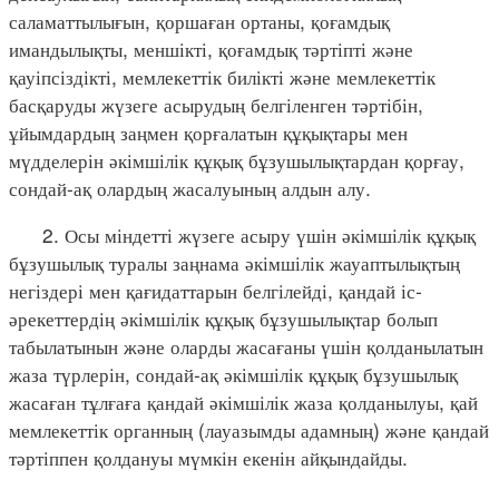
саламаттылығын, қоршаған ортаны, қоғамдық
имандылықты, меншікті, қоғамдық тәртіпті және
қауіпсіздікті, мемлекеттік билікті және мемлекеттік
басқаруды жүзеге асырудың белгіленген тәртібін,
ұйымдардың заңмен қорғалатын құқықтары мен
мүдделерін әкімшілік құқық бұзушылықтардан қорғау,
сондай-ақ олардың жасалуының алдын алу.
2. Осы міндетті жүзеге асыру үшін әкімшілік құқық
бұзушылық туралы заңнама әкімшілік жауаптылықтың
негіздері мен қағидаттарын белгілейді, қандай іс-
әрекеттердің әкімшілік құқық бұзушылықтар болып
табылатынын және оларды жасағаны үшін қолданылатын
жаза түрлерін, сондай-ақ әкімшілік құқық бұзушылық
жасаған тұлғаға қандай әкімшілік жаза қолданылуы, қай
мемлекеттік органның (лауазымды адамның) және қандай
тәртіппен қолдануы мүмкін екенін айқындайды.