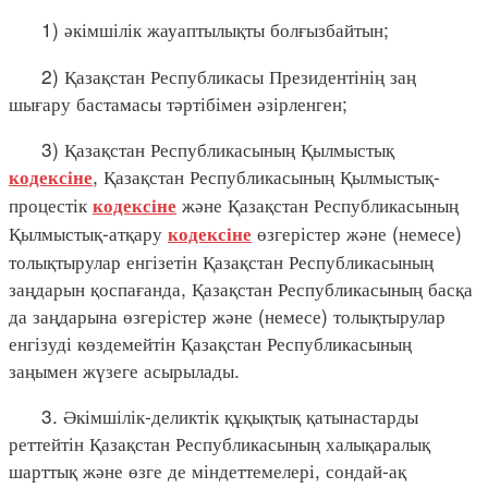
1) әкімшілік жауаптылықты болғызбайтын;
2) Қазақстан Республикасы Президентінің заң
шығару бастамасы тәртібімен әзірленген;
3) Қазақстан Республикасының Қылмыстық
, Қазақстан Республикасының Қылмыстық-
кодексіне
процестік
және Қазақстан Республикасының
кодексіне
Қылмыстық-атқару
өзгерістер және (немесе)
кодексіне
толықтырулар енгізетін Қазақстан Республикасының
заңдарын қоспағанда, Қазақстан Республикасының басқа
да заңдарына өзгерістер және (немесе) толықтырулар
енгізуді көздемейтін Қазақстан Республикасының
заңымен жүзеге асырылады.
3. Әкімшілік-деликтік құқықтық қатынастарды
реттейтін Қазақстан Республикасының халықаралық
шарттық және өзге де міндеттемелері, сондай-ақ