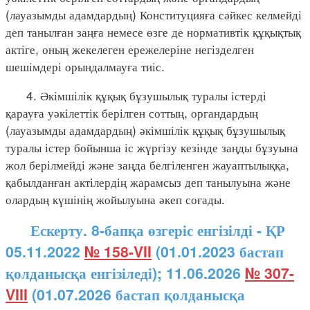
(лауазымды адамдардың) Конституцияға сәйкес келмейді
деп танылған заңға немесе өзге де нормативтік құқықтық
актіге, оның жекелеген ережелеріне негізделген
шешімдері орындалмауға тиіс.
4. Әкімшілік құқық бұзушылық туралы істерді
қарауға уәкілеттік берілген соттың, органдардың
(лауазымды адамдардың) әкімшілік құқық бұзушылық
туралы істер бойынша іс жүргізу кезінде заңды бұзуына
жол берілмейді және заңда белгіленген жауаптылыққа,
қабылданған актілердің жарамсыз деп танылуына және
олардың күшінің жойылуына әкеп соғады.
Ескерту. 8-бапқа өзгеріс енгізілді - ҚР
05.11.2022
№ 158-VII
(01.01.2023 бастап
қолданысқа енгізіледі); 11.06.2026
№ 307-
VIII
(01.07.2026 бастап қолданысқа