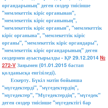
органдарының" деген сөздер тиісінше
"мемлекеттік кіріс органынан",
"мемлекеттік кіріс органының",
"мемлекеттік кіріс органын", "мемлекеттік
кіріс органына", "мемлекеттік кіріс
органы", "мемлекеттік кіріс органдары",
"мемлекеттік кіріс органдарының" деген
сөздермен ауыстырылды - ҚР 29.12.2014
№
272-V
Заңымен (01.01.2015 бастап
қолданысқа енгізіледі).
Ескерту. Бүкіл мәтін бойынша
"мүгедектерді", "мүгедектердің",
"мүгедектер", "Мүгедектердің", "мүгедек"
деген сөздер тиісінше "мүгедектігі бар