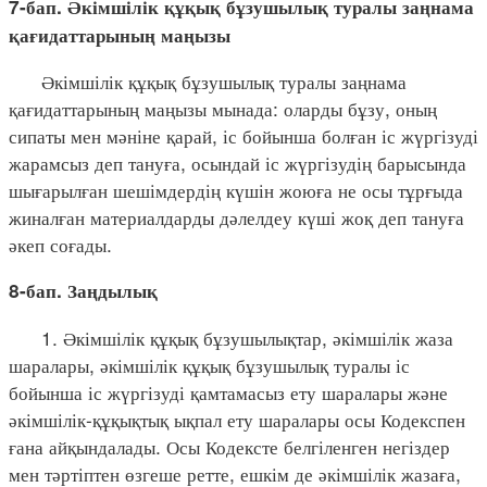
7-бап. Әкімшілік құқық бұзушылық туралы заңнама
қағидаттарының маңызы
Әкімшілік құқық бұзушылық туралы заңнама
қағидаттарының маңызы мынада: оларды бұзу, оның
сипаты мен мәніне қарай, іс бойынша болған іс жүргізуді
жарамсыз деп тануға, осындай іс жүргізудің барысында
шығарылған шешімдердің күшін жоюға не осы тұрғыда
жиналған материалдарды дәлелдеу күші жоқ деп тануға
әкеп соғады.
8-бап. Заңдылық
1. Әкімшілік құқық бұзушылықтар, әкімшілік жаза
шаралары, әкімшілік құқық бұзушылық туралы іс
бойынша іс жүргізуді қамтамасыз ету шаралары және
әкімшілік-құқықтық ықпал ету шаралары осы Кодекспен
ғана айқындалады. Осы Кодексте белгіленген негіздер
мен тәртіптен өзгеше ретте, ешкім де әкімшілік жазаға,