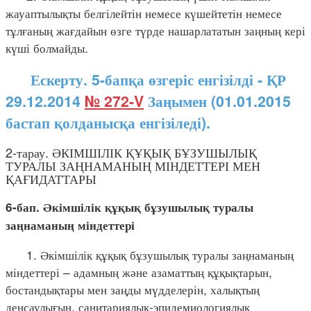
жауаптылықты белгілейтін немесе күшейтетін немесе
тұлғаның жағдайын өзге түрде нашарлататын заңның кері
күші болмайды.
Ескерту. 5-бапқа өзгеріс енгізілді - ҚР
29.12.2014
№ 272-V
Заңымен (01.01.2015
бастап қолданысқа енгізіледі).
2-тарау. ӘКІМШІЛІК ҚҰҚЫҚ БҰЗУШЫЛЫҚ
ТУРАЛЫ ЗАҢНАМАНЫҢ МІНДЕТТЕРІ МЕН
ҚАҒИДАТТАРЫ
6-бап. Әкімшілік құқық бұзушылық туралы
заңнаманың міндеттері
1. Әкімшілік құқық бұзушылық туралы заңнаманың
міндеттері – адамның және азаматтың құқықтарын,
бостандықтары мен заңды мүдделерін, халықтың
денсаулығын, санитариялық-эпидемиологиялық