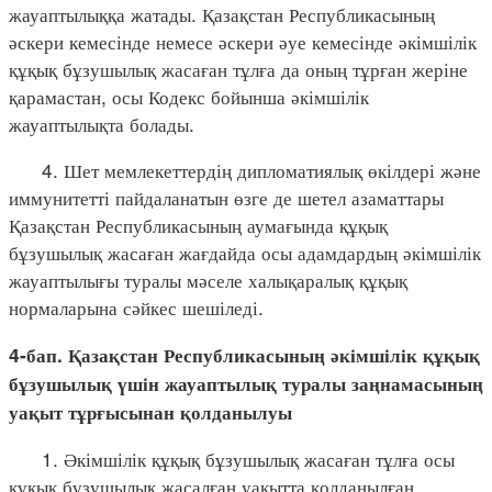
жауаптылыққа жатады. Қазақстан Республикасының
әскери кемесінде немесе әскери әуе кемесінде әкімшілік
құқық бұзушылық жасаған тұлға да оның тұрған жеріне
қарамастан, осы Кодекс бойынша әкімшілік
жауаптылықта болады.
4. Шет мемлекеттердің дипломатиялық өкілдері және
иммунитетті пайдаланатын өзге де шетел азаматтары
Қазақстан Республикасының аумағында құқық
бұзушылық жасаған жағдайда осы адамдардың әкімшілік
жауаптылығы туралы мәселе халықаралық құқық
нормаларына сәйкес шешіледі.
4-бап. Қазақстан Республикасының әкімшілік құқық
бұзушылық үшін жауаптылық туралы заңнамасының
уақыт тұрғысынан қолданылуы
1. Әкімшілік құқық бұзушылық жасаған тұлға осы
құқық бұзушылық жасалған уақытта қолданылған