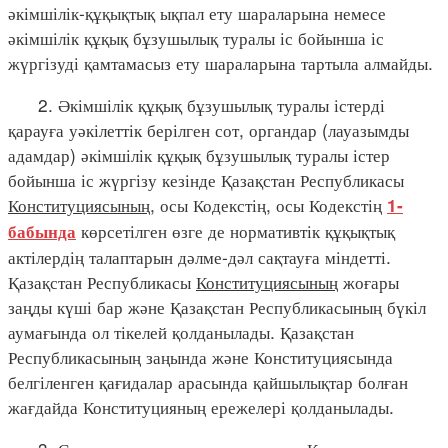
әкімшілік-құқықтық ықпал ету шараларына немесе
әкімшілік құқық бұзушылық туралы іс бойынша іс
жүргізуді қамтамасыз ету шараларына тартыла алмайды.
2. Әкімшілік құқық бұзушылық туралы істерді
қарауға уәкілеттік берілген сот, органдар (лауазымды
адамдар) әкімшілік құқық бұзушылық туралы істер
бойынша іс жүргізу кезінде Қазақстан Республикасы
Конституциясының
, осы Кодекстің, осы Кодекстің
1-
көрсетілген өзге де нормативтік құқықтық
бабында
актілердің талаптарын дәлме-дәл сақтауға міндетті.
Қазақстан Республикасы
Конституциясының
жоғары
заңды күші бар және Қазақстан Республикасының бүкіл
аумағында ол тікелей қолданылады. Қазақстан
Республикасының заңында және Конституциясында
белгіленген қағидалар арасында қайшылықтар болған
жағдайда Конституцияның ережелері қолданылады.