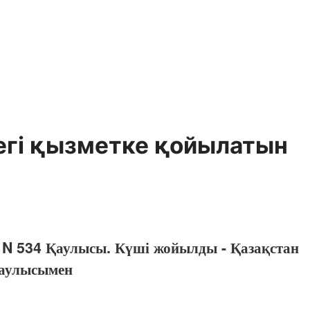
дегі қызметке қойылатын
 N 534 Қаулысы. Күші жойылды - Қазақстан
Қаулысымен