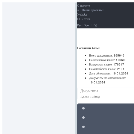
О проекте
Наши проекты:
Учёт.kz
ПОБ.Учёт
Рус
|
Қаз
|
Eng
Состояние базы:
Всего документов:
355649
На казахском языке:
176600
На русском языке:
176917
На английском языке:
2131
Дата обновления:
16.01.2024
Документы по состоянию на:
16.01.2024
Документы
Қазақ тілінде