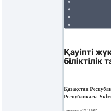
Қауіпті жү
біліктілік
Қазақстан Республ
Республикасы Үкi
с изменениями на: 21.11.2012