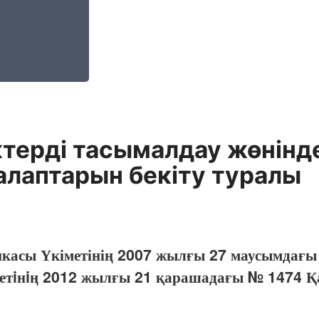
ктерді тасымалдау жөнін
 талаптарын бекіту туралы
икасы Үкіметінің 2007 жылғы 27 маусымдағы
метiнiң 2012 жылғы 21 қарашадағы № 1474 