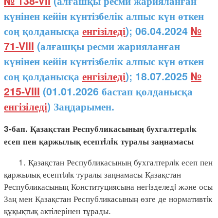
№ 138-VII
(алғашқы ресми жарияланған
күнінен кейін күнтізбелік алпыс күн өткен
соң қолданысқа
енгізіледі
); 06.04.2024
№
71-VIII
(алғашқы ресми жарияланған
күнінен кейін күнтізбелік алпыс күн өткен
соң қолданысқа
енгізіледі
); 18.07.2025
№
215-VIII
(01.01.2026 бастап қолданысқа
енгізіледі
) Заңдарымен.
3-бап. Қазақстан Республикасының бухгалтерлiк
есеп пен қаржылық есептiлiк туралы заңнамасы
1. Қазақстан Республикасының бухгалтерлiк есеп пен
қаржылық есептiлiк туралы заңнамасы Қазақстан
Республикасының Конституциясына негiзделедi және осы
Заң мен Қазақстан Республикасының өзге де нормативтiк
құқықтық актiлерiнен тұрады.