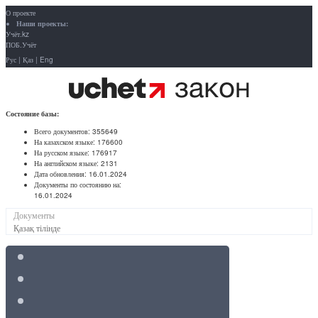
О проекте
Наши проекты:
Учёт.kz
ПОБ.Учёт
Рус
|
Қаз
|
Eng
Состояние базы:
Всего документов:
355649
На казахском языке:
176600
На русском языке:
176917
На английском языке:
2131
Дата обновления:
16.01.2024
Документы по состоянию на:
16.01.2024
Документы
Қазақ тілінде