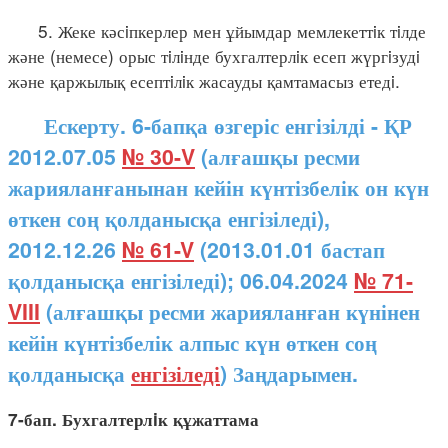
5. Жеке кәсiпкерлер мен ұйымдар мемлекеттiк тiлде
және (немесе) орыс тiлiнде бухгалтерлiк есеп жүргiзудi
және қаржылық есептiлiк жасауды қамтамасыз етедi.
Ескерту. 6-бапқа өзгеріс енгізілді - ҚР
2012.07.05
№ 30-V
(алғашқы ресми
жарияланғанынан кейін күнтізбелік он күн
өткен соң қолданысқа енгізіледі),
2012.12.26
№ 61-V
(2013.01.01 бастап
қолданысқа енгізіледі); 06.04.2024
№ 71-
VIII
(алғашқы ресми жарияланған күнінен
кейін күнтізбелік алпыс күн өткен соң
қолданысқа
енгізіледі
) Заңдарымен.
7-бап. Бухгалтерлiк құжаттама