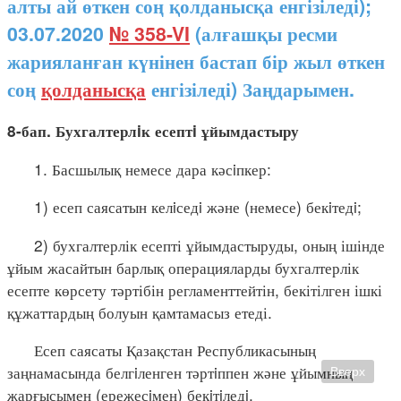
алты ай өткен соң қолданысқа енгізіледі);
03.07.2020
№ 358-VI
(алғашқы ресми
жарияланған күнінен бастап бір жыл өткен
соң
қолданысқа
енгізіледі) Заңдарымен.
8-бап. Бухгалтерлiк есептi ұйымдастыру
1. Басшылық немесе дара кәсiпкер:
1) есеп саясатын келiседi және (немесе) бекiтедi;
2) бухгалтерлік есепті ұйымдастыруды, оның ішінде
ұйым жасайтын барлық операцияларды бухгалтерлік
есепте көрсету тәртібін регламенттейтін, бекітілген ішкі
құжаттардың болуын қамтамасыз етеді.
Есеп саясаты Қазақстан Республикасының
заңнамасында белгiленген тәртiппен және ұйымның
Вверх
жарғысымен (ережесiмен) бекiтiледi.