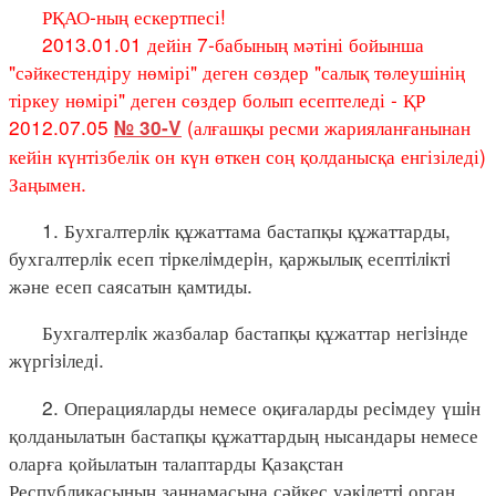
РҚАО-ның ескертпесі!
2013.01.01 дейін 7-бабының мәтіні бойынша
"сәйкестендіру нөмірі" деген сөздер "салық төлеушінің
тіркеу нөмірі" деген сөздер болып есептеледі - ҚР
2012.07.05
(алғашқы ресми жарияланғанынан
№ 30-V
кейін күнтізбелік он күн өткен соң қолданысқа енгізіледі)
Заңымен.
1. Бухгалтерлiк құжаттама бастапқы құжаттарды,
бухгалтерлiк есеп тiркелiмдерiн, қаржылық есептiлiктi
және есеп саясатын қамтиды.
Бухгалтерлiк жазбалар бастапқы құжаттар негiзiнде
жүргiзiледi.
2. Операцияларды немесе оқиғаларды ресiмдеу үшiн
қолданылатын бастапқы құжаттардың нысандары немесе
оларға қойылатын талаптарды Қазақстан
Республикасының заңнамасына сәйкес уәкiлеттi орган