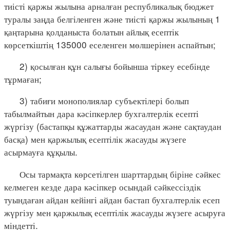
тиісті қаржы жылына арналған республикалық бюджет
туралы заңда белгіленген және тиісті қаржы жылының 1
қаңтарына қолданыста болатын айлық есептік
көрсеткіштің 135000 еселенген мөлшерінен аспайтын;
2) қосылған құн салығы бойынша тіркеу есебінде
тұрмаған;
3) табиғи монополиялар субъектілері болып
табылмайтын дара кәсіпкерлер бухгалтерлік есепті
жүргізу (бастапқы құжаттарды жасаудан және сақтаудан
басқа) мен қаржылық есептілік жасауды жүзеге
асырмауға құқылы.
Осы тармақта көрсетілген шарттардың біріне сәйкес
келмеген кезде дара кәсіпкер осындай сәйкессіздік
туындаған айдан кейінгі айдан бастап бухгалтерлік есеп
жүргізу мен қаржылық есептілік жасауды жүзеге асыруға
міндетті.