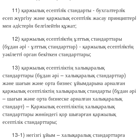
11) қаржылық есептiлiк стандарты - бухгалтерлiк
есеп жүргiзу және қаржылық есептiлiк жасау принциптерi
мен әдiстерiн белгiлейтiн құжат;
12) қаржылық есептiлiктiң ұлттық стандарттары
(бұдан әрi - ұлттық стандарттар) - қаржылық есептiлiктiң
уәкiлеттi орган бекiткен стандарттары;
13) қаржылық есептіліктің халықаралық
стандарттары (бұдан әрі – халықаралық стандарттар)
және шағын және орта бизнес ұйымдарына арналған
қаржылық есептіліктің халықаралық стандарты (бұдан әрі
– шағын және орта бизнеске арналған халықаралық
стандарт) – Қаржылық есептіліктің халықаралық
стандарттары жөніндегі қор шығарған қаржылық
есептілік стандарттары;
13-1) негізгі ұйым – халықаралық стандарттарға