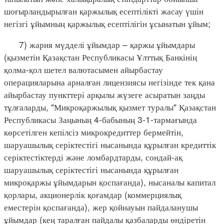
шоғырландырылған қаржылық есептілікті жасау үшін
негізгі ұйымның қаржылық есептілігін ұсынатын ұйым;
7) жария мүдделі ұйымдар – қаржы ұйымдары
(қызметін Қазақстан Республикасы Ұлттық Банкінің
қолма-қол шетел валютасымен айырбастау
операцияларына арналған лицензиясы негізінде тек қана
айырбастау пункттері арқылы жүзеге асыратын заңды
тұлғаларды, "Микроқаржылық қызмет туралы" Қазақстан
Республикасы Заңының 4-бабының 3-1-тармағында
көрсетілген кепілсіз микрокредиттер бермейтін,
шаруашылық серіктестігі нысанында құрылған кредиттік
серіктестіктерді және ломбардтарды, сондай-ақ
шаруашылық серіктестігі нысанында құрылған
микроқаржы ұйымдарын қоспағанда), нысаналы капитал
қорлары, акционерлік қоғамдар (коммерциялық
еместерін қоспағанда), жер қойнауын пайдаланушы
ұйымдар (кең таралған пайдалы қазбаларды өндіретін