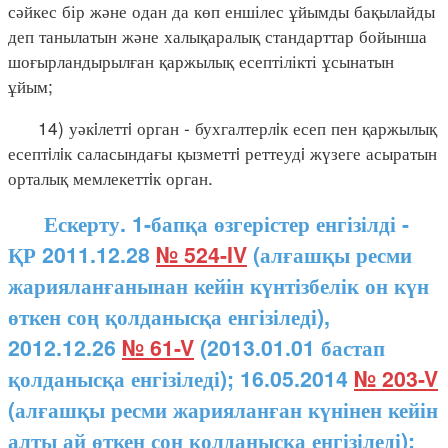
сәйкес бір және одан да көп еншілес ұйымды бақылайды
деп танылатын және халықаралық стандарттар бойынша
шоғырландырылған қаржылық есептілікті ұсынатын
ұйым;
14) уәкiлеттi орган - бухгалтерлiк есеп пен қаржылық
есептiлiк саласындағы қызметтi реттеудi жүзеге асыратын
орталық мемлекеттiк орган.
Ескерту. 1-бапқа өзгерістер енгізілді -
ҚР 2011.12.28
№ 524-IV
(алғашқы ресми
жарияланғанынан кейін күнтізбелік он күн
өткен соң қолданысқа енгізіледі),
2012.12.26
№ 61-V
(2013.01.01 бастап
қолданысқа енгізіледі); 16.05.2014
№ 203-V
(алғашқы ресми жарияланған күнінен кейін
алты ай өткен соң қолданысқа енгізіледі);