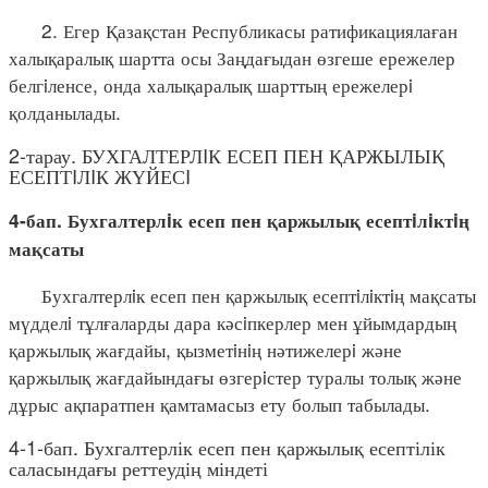
2. Егер Қазақстан Республикасы ратификациялаған
халықаралық шартта осы Заңдағыдан өзгеше ережелер
белгiленсе, онда халықаралық шарттың ережелерi
қолданылады.
2-тарау. БУХГАЛТЕРЛIК ЕСЕП ПЕН ҚАРЖЫЛЫҚ
ЕСЕПТIЛIК ЖҮЙЕСI
4-бап. Бухгалтерлiк есеп пен қаржылық есептiлiктiң
мақсаты
Бухгалтерлiк есеп пен қаржылық есептiлiктiң мақсаты
мүдделi тұлғаларды дара кәсiпкерлер мен ұйымдардың
қаржылық жағдайы, қызметiнiң нәтижелерi және
қаржылық жағдайындағы өзгерiстер туралы толық және
дұрыс ақпаратпен қамтамасыз ету болып табылады.
4-1-бап. Бухгалтерлік есеп пен қаржылық есептілік
саласындағы реттеудің міндеті