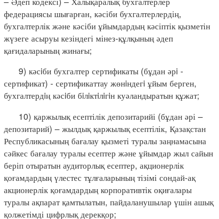
– Әдеп кодексі) – Халықаралық бухгалтерлер
федерациясы шығарған, кәсіби бухгалтерлердің,
бухгалтерлік және кәсіби ұйымдардың кәсіптік қызметін
жүзеге асыруы кезіндегі мінез-құлқының әдеп
қағидаларының жинағы;
9) кәсiби бухгалтер сертификаты (бұдан әрi -
сертификат) - сертификаттау жөнiндегi ұйым берген,
бухгалтердiң кәсiби бiлiктiлiгiн куәландыратын құжат;
10) қаржылық есептілік депозитарийі (бұдан әрі –
депозитарий) – жылдық қаржылық есептілік, Қазақстан
Республикасының бағалау қызметі туралы заңнамасына
сәйкес бағалау туралы есептер және ұйымдар жыл сайын
беріп отыратын аудиторлық есептер, ақционерлік
қоғамдардың үлестес тұлғаларының тізімі сондай-ақ
акционерлік қоғамдардың корпоративтік оқиғалары
туралы ақпарат қамтылатын, пайдаланушылар үшін ашық
қолжетімді цифрлық дерекқор;