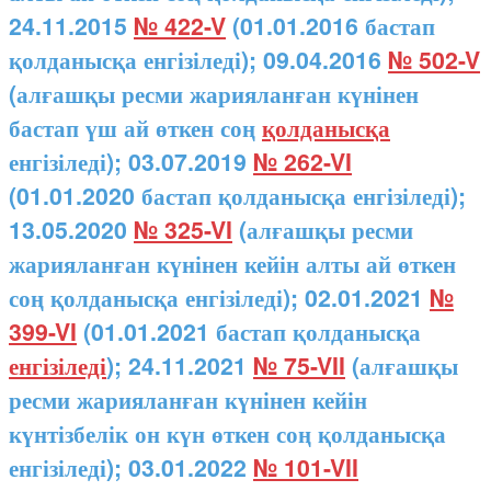
24.11.2015
№ 422-V
(01.01.2016 бастап
қолданысқа енгізіледі); 09.04.2016
№ 502-V
(алғашқы ресми жарияланған күнінен
бастап үш ай өткен соң
қолданысқа
енгізіледі); 03.07.2019
№ 262-VI
(01.01.2020 бастап қолданысқа енгізіледі);
13.05.2020
№ 325-VI
(алғашқы ресми
жарияланған күнінен кейін алты ай өткен
соң қолданысқа енгізіледі); 02.01.2021
№
399-VI
(01.01.2021 бастап қолданысқа
енгізіледі
); 24.11.2021
№ 75-VII
(алғашқы
ресми жарияланған күнінен кейін
күнтізбелік он күн өткен соң қолданысқа
енгізіледі); 03.01.2022
№ 101-VII