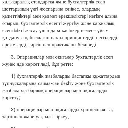
халықаралық стандартқа және бухгалтерлiк есеп
шоттарының үлгi жоспарына сәйкес, олардың
қажеттiлiктерi мен қызмет ерекшелiктерi негiзге алына
отырып, бухгалтерлiк есептi жүргiзу және қаржылық
есептiлiктi жасау үшiн дара кәсiпкер немесе ұйым
қолдануға қабылдаған нақты принциптердi, негiздердi,
ережелердi, тәртiп пен практиканы бiлдiредi.
3. Операциялар мен оқиғалар бухгалтерлiк есеп
жүйесiнде көрсетiледi, бұл ретте:
1) бухгалтерлiк жазбаларды бастапқы құжаттардың
түпнұсқаларына сайма-сай бекiту және бухгалтерлiк
жазбаларда барлық операциялар мен оқиғаларды
көрсету;
2) операциялар мен оқиғаларды хронологиялық
тәртiппен және уақтылы тiркеу;