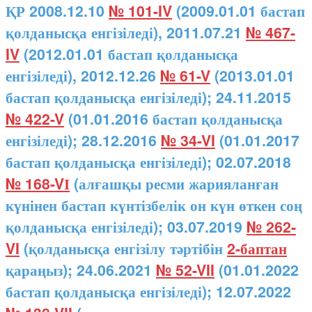
ҚР 2008.12.10
№ 101-IV
(2009.01.01 бастап
қолданысқа енгізіледі), 2011.07.21
№ 467-
IV
(2012.01.01 бастап қолданысқа
енгізіледі), 2012.12.26
№ 61-V
(2013.01.01
бастап қолданысқа енгізіледі); 24.11.2015
№ 422-V
(01.01.2016 бастап қолданысқа
енгізіледі); 28.12.2016
№ 34-VI
(01.01.2017
бастап қолданысқа енгізіледі); 02.07.2018
№ 168-VІ
(алғашқы ресми жарияланған
күнінен бастап күнтізбелік он күн өткен соң
қолданысқа енгізіледі); 03.07.2019
№ 262-
VI
(қолданысқа енгізілу тәртібін
2-баптан
қараңыз); 24.06.2021
№ 52-VII
(01.01.2022
бастап қолданысқа енгізіледі); 12.07.2022