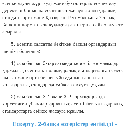
есепке алуды жүргізуді және бухгалтерлік есепке алу
деректері бойынша есептілікті жасауды халықаралық
стандарттарға және Қазақстан Республикасы Ұлттық
Банкінің нормативтік құқықтық актілеріне сәйкес жүзеге
асырады.
5. Есептік саясатты бекіткен басшы органдардың
шешімі бойынша:
1) осы баптың 3-тармағында көрсетілген ұйымдар
қаржылық есептілікті халықаралық стандарттарға немесе
шағын және орта бизнес ұйымдарына арналған
халықаралық стандартқа сәйкес жасауға құқылы;
2) осы баптың 3-1 және 3-2-тармақтарында
көрсетілген ұйымдар қаржылық есептілікті халықаралық
стандарттарға сәйкес жасауға құқылы.
Ескерту. 2-бапқа өзгерістер енгізілді -