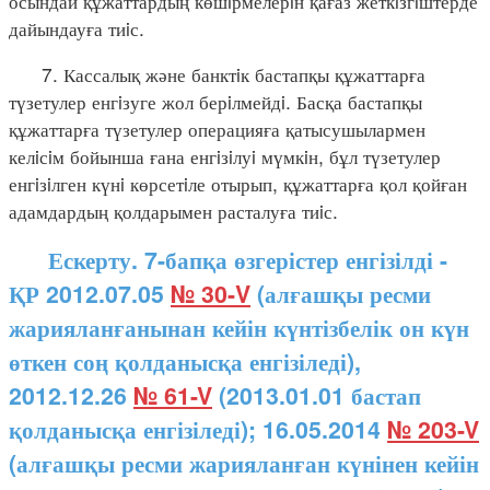
осындай құжаттардың көшiрмелерiн қағаз жеткiзгiштерде
дайындауға тиiс.
7. Кассалық және банктiк бастапқы құжаттарға
түзетулер енгiзуге жол берiлмейдi. Басқа бастапқы
құжаттарға түзетулер операцияға қатысушылармен
келiсiм бойынша ғана енгiзiлуi мүмкiн, бұл түзетулер
енгiзiлген күнi көрсетiле отырып, құжаттарға қол қойған
адамдардың қолдарымен расталуға тиiс.
Ескерту. 7-бапқа өзгерістер енгізілді -
ҚР 2012.07.05
№ 30-V
(алғашқы ресми
жарияланғанынан кейін күнтізбелік он күн
өткен соң қолданысқа енгізіледі),
2012.12.26
№ 61-V
(2013.01.01 бастап
қолданысқа енгізіледі); 16.05.2014
№ 203-V
(алғашқы ресми жарияланған күнінен кейін