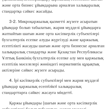
және орта бизнес ұйымдарына арналған халықаралық
стандартқа сәйкес жасайды.
3-2. Микроқаржылық қызметті жүзеге асыратын
ұйымдар болып табылатын, жария мүдделі ұйымдарға
жатпайтын шағын және орта кәсіпкерлік субъектілері
бухгалтерлік есепке алуды жүргізуді және қаржылық
есептілікті жасауды шағын және орта бизнеске арналған
халықаралық стандартқа және Қазақстан Республикасы
Ұлттық Банкінің бухгалтерлік есепке алу мен қаржылық
есептілік мәселелері жөніндегі нормативтік құқықтық
актілеріне сәйкес жүзеге асырады.
4. Iрi кәсiпкерлiк субъектiлерi мен жария мүдделi
ұйымдар қаржылық есептiлiктi халықаралық
стандарттарға сәйкес жасауға мiндеттi.
Қаржы ұйымдары (шағын және орта кәсіпкерлік
субъектілері болып табылатын, жария мүдделі