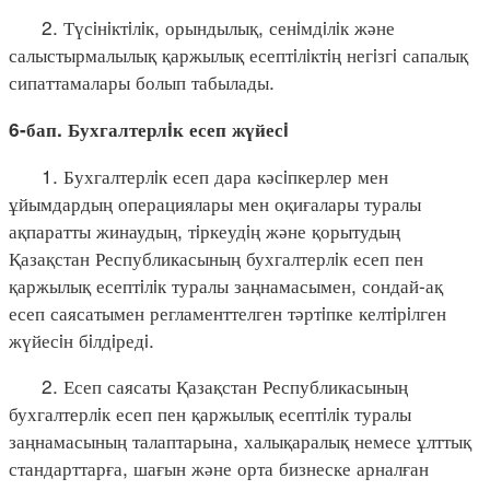
2. Түсiнiктiлiк, орындылық, сенiмдiлiк және
салыстырмалылық қаржылық есептiлiктiң негiзгi сапалық
сипаттамалары болып табылады.
6-бап. Бухгалтерлiк есеп жүйесi
1. Бухгалтерлiк есеп дара кәсiпкерлер мен
ұйымдардың операциялары мен оқиғалары туралы
ақпаратты жинаудың, тiркеудiң және қорытудың
Қазақстан Республикасының бухгалтерлiк есеп пен
қаржылық есептiлiк туралы заңнамасымен, сондай-ақ
есеп саясатымен регламенттелген тәртiпке келтiрiлген
жүйесiн бiлдiредi.
2. Есеп саясаты Қазақстан Республикасының
бухгалтерлiк есеп пен қаржылық есептiлiк туралы
заңнамасының талаптарына, халықаралық немесе ұлттық
стандарттарға, шағын және орта бизнеске арналған