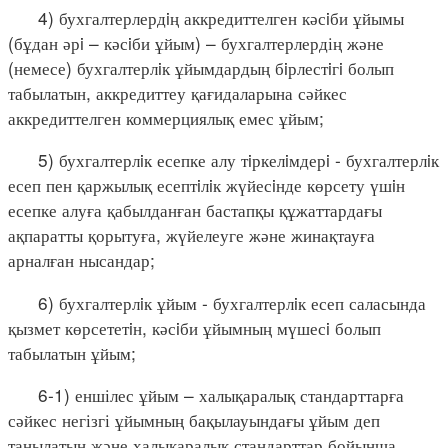
4) бухгалтерлердiң аккредиттелген кәсiби ұйымы
(бұдан әрi – кәсiби ұйым) – бухгалтерлердің және
(немесе) бухгалтерлiк ұйымдардың бiрлестiгi болып
табылатын, аккредиттеу қағидаларына сәйкес
аккредиттелген коммерциялық емес ұйым;
5) бухгалтерлiк есепке алу тiркелiмдерi - бухгалтерлiк
есеп пен қаржылық есептiлiк жүйесiнде көрсету үшiн
есепке алуға қабылданған бастапқы құжаттардағы
ақпаратты қорытуға, жүйелеуге және жинақтауға
арналған нысандар;
6) бухгалтерлiк ұйым - бухгалтерлiк есеп саласында
қызмет көрсететiн, кәсiби ұйымның мүшесi болып
табылатын ұйым;
6-1) еншілес ұйым – халықаралық стандарттарға
сәйкес негізгі ұйымның бақылауындағы ұйым деп
танылатын және халықаралық стандарттар бойынша