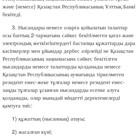
және (немесе) Қазақстан Республикасының Ұлттық Банкi
бекiтедi.
3. Нысандары немесе оларға қойылатын талаптар
осы баптың 2-тармағына сәйкес бекiтiлмеген қағаз және
электрондық жеткiзгiштердегi бастапқы құжаттарды дара
кәсiпкерлер мен ұйымдар дербес әзiрлейдi не Қазақстан
Республикасының заңнамасына сәйкес бекітілген
нысандарды немесе талаптарды қолданады немесе
Қазақстан Республикасының аумағында тіркелмеген
резидент емес-жеке тұлғалар немесе резидент емес-
заңды тұлғалар ұсынған нысандарды есепке алуға
қолданады, олар мынадай мiндеттi деректемелердi
қамтуға тиiс:
1) құжаттың (нысанның) атауы;
2) жасалған күнi;