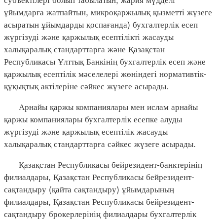
ұйымдарға жатпайтын, микроқаржылық қызметті жүзеге
асыратын ұйымдарды қоспағанда) бухгалтерлік есеп
жүргізуді және қаржылық есептілікті жасауды
халықаралық стандарттарға және Қазақстан
Республикасы Ұлттық Банкінің бухгалтерлік есеп және
қаржылық есептілік мәселелері жөніндегі нормативтік-
құқықтық актілеріне сәйкес жүзеге асырады.
Арнайы қаржы компаниялары мен ислам арнайы
қаржы компаниялары бухгалтерлік есепке алуды
жүргізуді және қаржылық есептілік жасауды
халықаралық стандарттарға сәйкес жүзеге асырады.
Қазақстан Республикасы бейрезидент-банктерінің
филиалдары, Қазақстан Республикасы бейрезидент-
сақтандыру (қайта сақтандыру) ұйымдарының
филиалдары, Қазақстан Республикасы бейрезидент-
сақтандыру брокерлерінің филиалдары бухгалтерлік