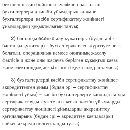
бекіткен нысан бойынша куәлiкпен расталған
бухгалтерлердiң кәсiби ұйымдарының және
бухгалтерлердi кәсiби сертификаттау жөнiндегi
ұйымдардың құқықтылығын тануы;
2) бастапқы eceпкe алу құжаттары (бұдан әрi -
бастапқы құжаттар) - бухгалтерлiк есеп жүргiзуге негiз
болатын, операцияның немесе оқиғаның жасалу
фактiсiнiң және оны жасауға берiлген құқықтың қағаз
және электрондық жеткiзгiштегi құжаттық растамасы;
3) бухгалтерлердi кәсiби сертификаттау жөнiндегi
аккредиттелген ұйым (бұдан әрi – сертификаттау
жөнiндегi ұйым) – кәсiби бухгалтерлерге кандидаттарды
сертификаттауды жүзеге асыратын, кәсіби ұйымдарды,
сертификаттау жөніндегі ұйымдарды аккредиттеу
қағидаларына (бұдан әрі – акредиттеу қағидалары)
сәйкес аккредиттелген заңды тұлға;