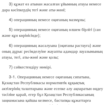
3) құжат өз атынан жасалған ұйымның атауы немесе
дара кәсiпкердiң тегi және аты-жөнi;
4) операцияның немесе оқиғаның мазмұны;
5) операцияның немесе оқиғаның өлшем бiрлiгi (сан
және құн көрiнiсiнде);
6) операцияның жасалуына (оқиғаны растауға) және
оның дұрыс ресiмделуiне жауапты адамдар лауазымының
атауы, тегi, аты-жөнi және қолы;
7) сәйкестендіру нөмірі.
3-1. Операцияның немесе оқиғаның сипатына,
Қазақстан Республикасы нормативтiк құқықтық
актiлерiнiң талаптарына және есепке алу ақпаратын өңдеу
тәсiлiне қарай, егер бұл Қазақстан Республикасының
заңнамасына қайшы келмесе, бастапқы құжаттарға