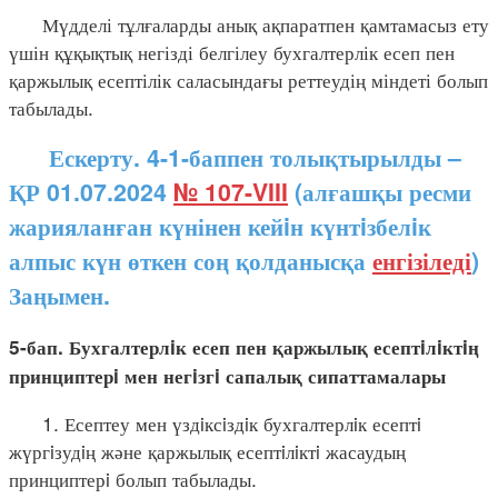
Мүдделі тұлғаларды анық ақпаратпен қамтамасыз ету
үшін құқықтық негізді белгілеу бухгалтерлік есеп пен
қаржылық есептілік саласындағы реттеудің міндеті болып
табылады.
Ескерту. 4-1-баппен толықтырылды –
ҚР 01.07.2024
№ 107-VIII
(алғашқы ресми
жарияланған күнінен кейiн күнтiзбелiк
алпыс күн өткен соң қолданысқа
енгізіледі
)
Заңымен.
5-бап. Бухгалтерлiк есеп пен қаржылық есептiлiктiң
принциптерi мен негiзгi сапалық сипаттамалары
1. Есептеу мен үздiксiздiк бухгалтерлiк есептi
жүргiзудiң және қаржылық есептiлiктi жасаудың
принциптерi болып табылады.