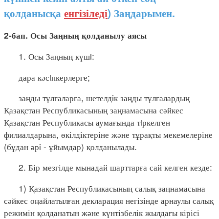
қолданысқа
енгізіледі
) Заңдарымен.
2-бап. Осы Заңның қолданылу аясы
1. Осы Заңның күшi:
дара кәсiпкерлерге;
заңды тұлғаларға, шетелдiк заңды тұлғалардың
Қазақстан Республикасының заңнамасына сәйкес
Қазақстан Республикасы аумағында тiркелген
филиалдарына, өкілдіктеріне және тұрақты мекемелеріне
(бұдан әрi - ұйымдар) қолданылады.
2. Бір мезгілде мынадай шарттарға сай келген кезде:
1) Қазақстан Республикасының салық заңнамасына
сәйкес оңайлатылған декларация негізінде арнаулы салық
режимін қолданатын және күнтізбелік жылдағы кірісі