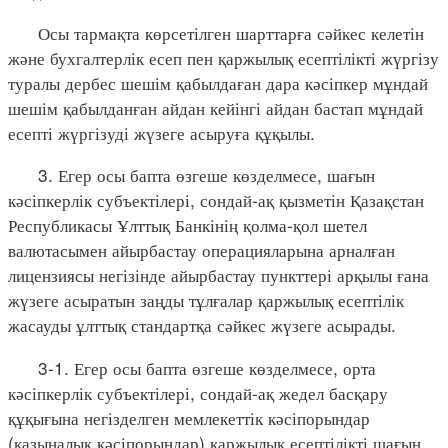
Осы тармақта көрсетілген шарттарға сәйкес келетін
және бухгалтерлік есеп пен қаржылық есептілікті жүргізу
туралы дербес шешім қабылдаған дара кәсіпкер мұндай
шешім қабылданған айдан кейінгі айдан бастап мұндай
есепті жүргізуді жүзеге асыруға құқылы.
3. Егер осы бапта өзгеше көзделмесе, шағын
кәсіпкерлік субъектілері, сондай-ақ қызметін Қазақстан
Республикасы Ұлттық Банкінің қолма-қол шетел
валютасымен айырбастау операцияларына арналған
лицензиясы негізінде айырбастау пункттері арқылы ғана
жүзеге асыратын заңды тұлғалар қаржылық есептілік
жасауды ұлттық стандартқа сәйкес жүзеге асырады.
3-1. Егер осы бапта өзгеше көзделмесе, орта
кәсіпкерлік субъектілері, сондай-ақ жедел басқару
құқығына негізделген мемлекеттік кәсіпорындар
(қазыналық кәсіпорындар) қаржылық есептілікті шағын