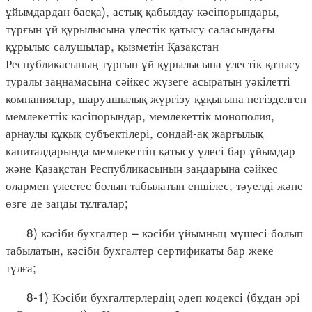
ұйымдардан басқа), астық қабылдау кәсіпорындары,
тұрғын үй құрылысына үлестік қатысу саласындағы
құрылыс салушылар, қызметін Қазақстан
Республикасының тұрғын үй құрылысына үлестік қатысу
туралы заңнамасына сәйкес жүзеге асыратын уәкілетті
компаниялар, шаруашылық жүргізу құқығына негізделген
мемлекеттік кәсіпорындар, мемлекеттік монополия,
арнаулы құқық субъектілері, сондай-ақ жарғылық
капиталдарында мемлекеттің қатысу үлесі бар ұйымдар
және Қазақстан Республикасының заңдарына сәйкес
олармен үлестес болып табылатын еншілес, тәуелді және
өзге де заңды тұлғалар;
8) кәсіби бухгалтер – кәсіби ұйымның мүшесі болып
табылатын, кәсіби бухгалтер сертификаты бар жеке
тұлға;
8-1) Кәсіби бухгалтерлердің әдеп кодексі (бұдан әрі