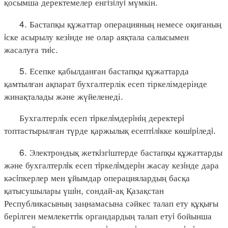
қосымша деректемелер енгiзiлуi мүмкін.
4. Бастапқы құжаттар операцияның немесе оқиғаның
iске асырылу кезiнде не олар аяқтала салысымен
жасалуға тиiс.
5. Есепке қабылданған бастапқы құжаттарда
қамтылған ақпарат бухгалтерлік есеп тіркелімдерінде
жинақталады және жүйеленеді.
Бухгалтерлiк есеп тiркелiмдерiнiң деректерi
топтастырылған түрде қаржылық есептiлiкке көшiрiледi.
6. Электрондық жеткiзгiштерде бастапқы құжаттарды
және бухгалтерлiк есеп тiркелiмдерiн жасау кезiнде дара
кәсiпкерлер мен ұйымдар операциялардың басқа
қатысушылары үшiн, сондай-ақ Қазақстан
Республикасының заңнамасына сәйкес талап ету құқығы
берiлген мемлекеттiк органдардың талап етуi бойынша