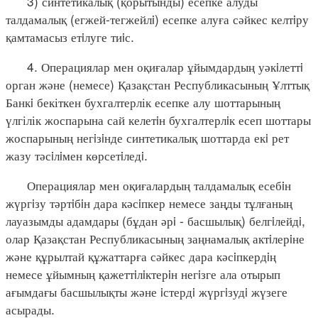
3) синтетикалық (қорытынды) есепке алуды
талдамалық (егжей-тегжейлi) есепке алуға сәйкес келтiру
қамтамасыз етiлуге тиiс.
4. Операциялар мен оқиғалар ұйымдардың уәкiлеттi
орган және (немесе) Қазақстан Республикасының Ұлттық
Банкi бекіткен бухгалтерлік есепке алу шоттарының
үлгілік жоспарына сай келетiн бухгалтерлiк есеп шоттары
жоспарының негiзiнде синтетикалық шоттарда екi рет
жазу тәсiлiмен көрсетiледi.
Операциялар мен оқиғалардың талдамалық есебiн
жүргiзу тәртiбiн дара кәсiпкер немесе заңды тұлғаның
лауазымды адамдары (бұдан әрi - басшылық) белгiлейдi,
олар Қазақстан Республикасының заңнамалық актiлерiне
және құрылтай құжаттарға сәйкес дара кәсiпкердiң
немесе ұйымның қажеттiлiктерiн негiзге ала отырып
ағымдағы басшылықты және iстердi жүргiзудi жүзеге
асырады.