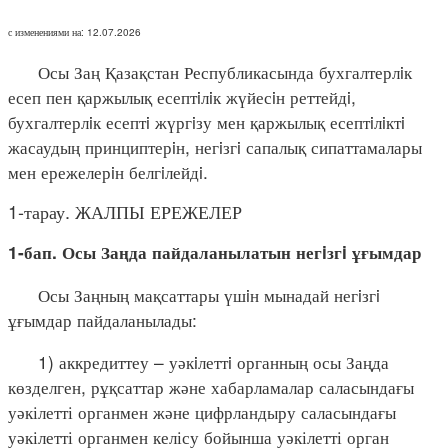
с изменениями на: 12.07.2026
Осы Заң Қазақстан Республикасында бухгалтерлiк
есеп пен қаржылық есептiлiк жүйесiн реттейдi,
бухгалтерлiк есептi жүргiзу мен қаржылық есептiлiктi
жасаудың принциптерiн, негiзгi сапалық сипаттамалары
мен ережелерiн белгiлейдi.
1-тарау. ЖАЛПЫ ЕРЕЖЕЛЕР
1-бап. Осы Заңда пайдаланылатын негiзгi ұғымдар
Осы Заңның мақсаттары үшiн мынадай негiзгi
ұғымдар пайдаланылады:
1) аккредиттеу – уәкiлеттi органның осы Заңда
көзделген, рұқсаттар және хабарламалар саласындағы
уәкілетті органмен және цифрландыру саласындағы
уәкілетті органмен келісу бойынша уәкілетті орган