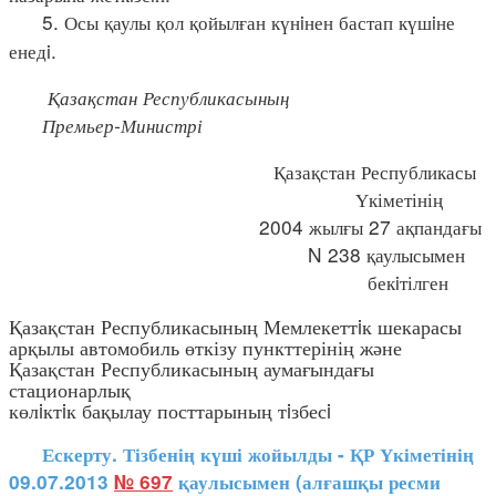
5. Осы қаулы қол қойылған күнiнен бастап күшiне
енедi.
Қазақстан Республикасының
Премьер-Министрі
Қазақстан Республикасы
Үкіметінің
2004 жылғы 27 ақпандағы
N 238 қаулысымен
бекiтілген
Қазақстан Республикасының Мемлекеттiк шекарасы
арқылы автомобиль өткізу пункттерінің және
Қазақстан Республикасының аумағындағы
стационарлық
көлiктiк бақылау посттарының тiзбесi
Ескерту. Тізбенің күші жойылды - ҚР Үкіметінің
09.07.2013
№ 697
қаулысымен (алғашқы ресми