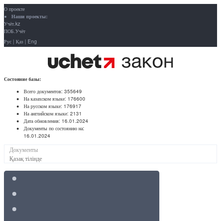
О проекте
Наши проекты:
Учёт.kz
ПОБ.Учёт
Рус
|
Қаз
|
Eng
Состояние базы:
Всего документов:
355649
На казахском языке:
176600
На русском языке:
176917
На английском языке:
2131
Дата обновления:
16.01.2024
Документы по состоянию на:
16.01.2024
Документы
Қазақ тілінде