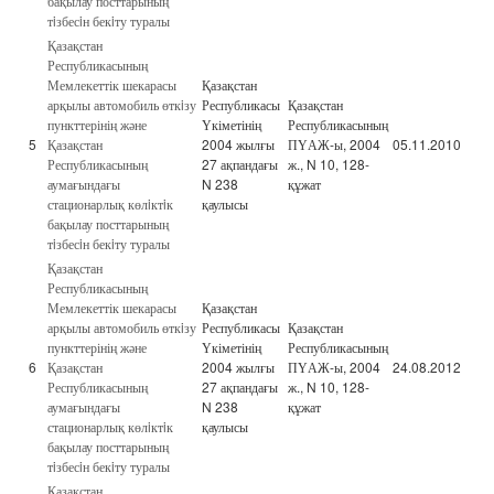
бақылау посттарының
тiзбесiн бекiту туралы
Қазақстан
Республикасының
Мемлекеттік шекарасы
Қазақстан
арқылы автомобиль өткiзу
Республикасы
Қазақстан
пункттерінің және
Үкіметінің
Республикасының
5
Қазақстан
2004 жылғы
ПҮАЖ-ы, 2004
05.11.2010
Республикасының
27 ақпандағы
ж., N 10, 128-
аумағындағы
N 238
құжат
стационарлық көлiктiк
қаулысы
бақылау посттарының
тiзбесiн бекiту туралы
Қазақстан
Республикасының
Мемлекеттік шекарасы
Қазақстан
арқылы автомобиль өткiзу
Республикасы
Қазақстан
пункттерінің және
Үкіметінің
Республикасының
6
Қазақстан
2004 жылғы
ПҮАЖ-ы, 2004
24.08.2012
Республикасының
27 ақпандағы
ж., N 10, 128-
аумағындағы
N 238
құжат
стационарлық көлiктiк
қаулысы
бақылау посттарының
тiзбесiн бекiту туралы
Қазақстан