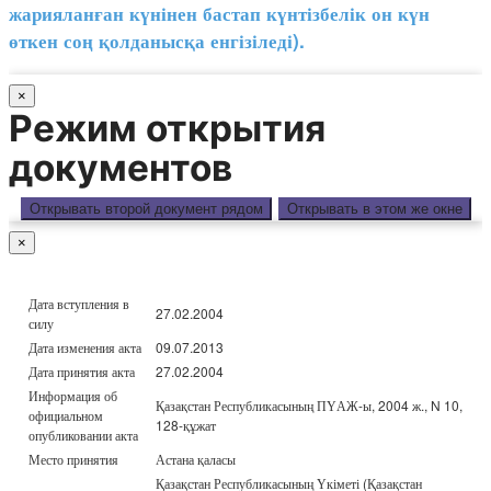
жарияланған күнінен бастап күнтізбелік он күн
өткен соң қолданысқа енгізіледі).
×
Режим открытия
документов
Открывать второй документ рядом
Открывать в этом же окне
×
Дата вступления в
27.02.2004
силу
Дата изменения акта
09.07.2013
Дата принятия акта
27.02.2004
Информация об
Қазақстан Республикасының ПҮАЖ-ы, 2004 ж., N 10,
официальном
128-құжат
опубликовании акта
Место принятия
Астана қаласы
Қазақстан Республикасының Үкіметі (Қазақстан