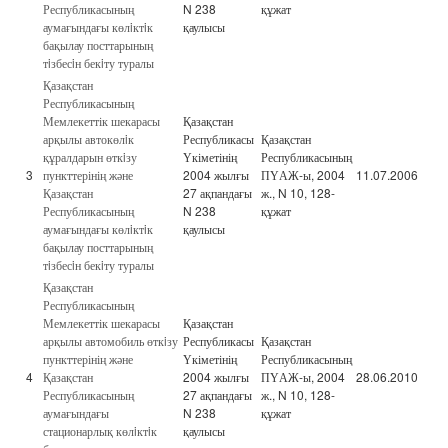
Республикасының
N 238
құжат
аумағындағы көлiктiк
қаулысы
бақылау посттарының
тiзбесiн бекiту туралы
Қазақстан
Республикасының
Мемлекеттік шекарасы
Қазақстан
арқылы автокөлiк
Республикасы
Қазақстан
құралдарын өткiзу
Үкіметінің
Республикасының
3
пункттерінің және
2004 жылғы
ПҮАЖ-ы, 2004
11.07.2006
Қазақстан
27 ақпандағы
ж., N 10, 128-
Республикасының
N 238
құжат
аумағындағы көлiктiк
қаулысы
бақылау посттарының
тiзбесiн бекiту туралы
Қазақстан
Республикасының
Мемлекеттік шекарасы
Қазақстан
арқылы автомобиль өткiзу
Республикасы
Қазақстан
пункттерінің және
Үкіметінің
Республикасының
4
Қазақстан
2004 жылғы
ПҮАЖ-ы, 2004
28.06.2010
Республикасының
27 ақпандағы
ж., N 10, 128-
аумағындағы
N 238
құжат
стационарлық көлiктiк
қаулысы