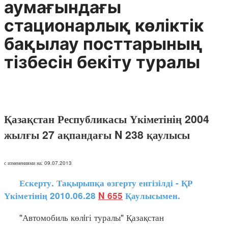
аумағындағы
стационарлық көлiктiк
бақылау посттарының
тiзбесiн бекiту туралы
Қазақстан Республикасы Үкіметінің 2004
жылғы 27 ақпандағы N 238 қаулысы
с изменениями на: 09.07.2013
Ескерту. Тақырыпқа өзгерту енгізілді - ҚР
Үкіметінің 2010.06.28
N 655
Қаулысымен.
"Автомобиль көлiгі туралы" Қазақстан