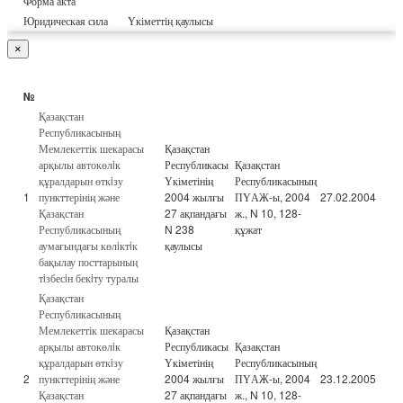
Форма акта
Юридическая сила
Үкіметтің қаулысы
×
№
Қазақстан
Республикасының
Мемлекеттік шекарасы
Қазақстан
арқылы автокөлiк
Республикасы
Қазақстан
құралдарын өткiзу
Үкіметінің
Республикасының
1
пункттерінің және
2004 жылғы
ПҮАЖ-ы, 2004
27.02.2004
Қазақстан
27 ақпандағы
ж., N 10, 128-
Республикасының
N 238
құжат
аумағындағы көлiктiк
қаулысы
бақылау посттарының
тiзбесiн бекiту туралы
Қазақстан
Республикасының
Мемлекеттік шекарасы
Қазақстан
арқылы автокөлiк
Республикасы
Қазақстан
құралдарын өткiзу
Үкіметінің
Республикасының
2
пункттерінің және
2004 жылғы
ПҮАЖ-ы, 2004
23.12.2005
Қазақстан
27 ақпандағы
ж., N 10, 128-