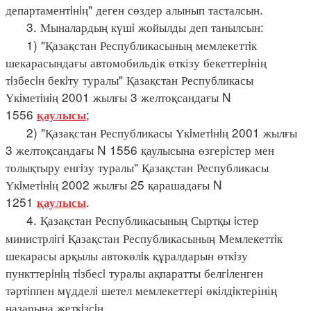
департаментiнiң" деген сөздер алынып тасталсын.
3. Мыналардың күшi жойылды деп танылсын:
1) "Қазақстан Республикасының мемлекеттiк
шекарасындағы автомобильдік өткізу бекеттерiнің
тiзбесiн бекiту туралы" Қазақстан Республикасы
Үкiметiнiң 2001 жылғы 3 желтоқсандағы N
1556
;
қаулысы
2) "Қазақстан Республикасы Үкiметiнiң 2001 жылғы
3 желтоқсандағы N 1556 қаулысына өзгерiстер мен
толықтыру енгiзу туралы" Қазақстан Республикасы
Үкiметiнiң 2002 жылғы 25 қарашадағы N
1251
.
қаулысы
4. Қазақстан Республикасының Сыртқы iстер
министрлiгi Қазақстан Республикасының Мемлекеттiк
шекарасы арқылы автокөлiк құралдарын өткiзу
пункттерiнiң тiзбесi туралы ақпаратты белгiленген
тәртiппен мүдделi шетел мемлекеттерi өкiлдiктерінің
назарына жеткiзсiн.