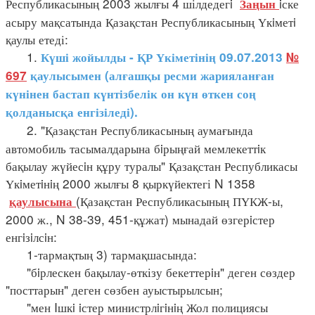
Республикасының 2003 жылғы 4 шілдедегi
iске
Заңын
асыру мақсатында Қазақстан Республикасының Үкiметi
қаулы етеді:
1.
Күші жойылды - ҚР Үкіметінің 09.07.2013
№
697
қаулысымен (алғашқы ресми жарияланған
күнінен бастап күнтізбелік он күн өткен соң
қолданысқа енгізіледі).
2. "Қазақстан Республикасының аумағында
автомобиль тасымалдарына бiрыңғай мемлекеттiк
бақылау жүйесiн құру туралы" Қазақстан Республикасы
Үкiметiнiң 2000 жылғы 8 қыркүйектегі N 1358
(Қазақстан Республикасының ПҮКЖ-ы,
қаулысына
2000 ж., N 38-39, 451-құжат) мынадай өзгерiстер
енгiзiлсiн:
1-тармақтың 3) тармақшасында:
"бiрлескен бақылау-өткізу бекеттерiн" деген сөздер
"посттарын" деген сөзбен ауыстырылсын;
"мен Iшкi iстер министрлiгiнiң Жол полициясы