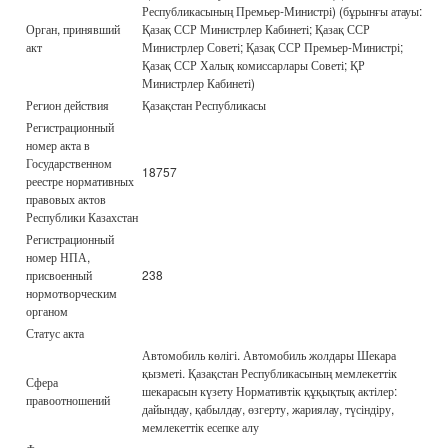
Республикасының Премьер-Министрі) (бұрынғы атауы:
Орган, принявший
Қазақ ССР Министрлер Кабинеті; Қазақ ССР
акт
Министрлер Советі; Қазақ ССР Премьер-Министрі;
Қазақ ССР Халық комиссарлары Советі; ҚР
Министрлер Кабинеті)
Регион действия
Қазақстан Республикасы
Регистрационный
номер акта в
Государственном
18757
реестре нормативных
правовых актов
Республики Казахстан
Регистрационный
номер НПА,
присвоенный
238
нормотворческим
органом
Статус акта
Автомобиль көлігі. Автомобиль жолдары Шекара
қызметі. Қазақстан Республикасының мемлекеттік
Сфера
шекарасын күзету Нормативтік құқықтық актілер:
правоотношений
дайындау, қабылдау, өзгерту, жариялау, түсіндіру,
мемлекеттік есепке алу