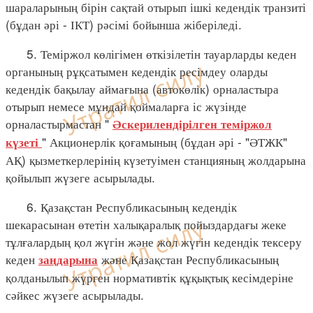
шараларының бірін сақтай отырып ішкі кедендік транзиті
(бұдан әрі - ІКТ) рәсімі бойынша жіберіледі.
5. Теміржол көлігімен өткізілетін тауарларды кеден
органының рұқсатымен кедендік ресімдеу оларды
кедендік бақылау аймағына (автокөлік) орналастыра
отырып немесе мұндай қоймаларға іс жүзінде
орналастырмастан "
Әскерилендірілген теміржол
" Акционерлік қоғамының (бұдан әрі - "ӘТЖК"
күзеті
АҚ) қызметкерлерінің күзетуімен станцияның жолдарына
қойылып жүзеге асырылады.
6. Қазақстан Республикасының кедендік
шекарасынан өтетін халықаралық пойыздардағы жеке
тұлғалардың қол жүгін және жол жүгін кедендік тексеру
кеден
және Қазақстан Республикасының
заңдарына
қолданылып жүрген нормативтік құқықтық кесімдеріне
сәйкес жүзеге асырылады.