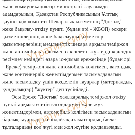
және коммуникациялар министрлігі лауазымды
адамдарының, Қазақстан Республикасының Ұлттық
қауіпсіздік комитеті Шекаралық қызметінің "Достық"
жеке бақылау-өткізу пункті (бұдан әрі - ЖБӨП) әскери
қызметшілерінің және бақылаушы қызметтер
қызметкерлерінің мемлекеттік шекара арқылы теміржол
және автомобиль көлігімен өткізілетін жүктерді кедендік
ресімдеу кезіндегі өзара іс-қимыл ережесінде (бұдан әрі
- Ереже) теміржол және автомобиль көлігімен, вагондық
және контейнерлік жөнелтімдермен тасымалданатын
және тасымалдау үшін көзделетін тауарлар (материалдық
құндылықтар) "жүктер" деп түсініледі.
Осы Ереже "Достық" халықаралық теміржол өткізу
пункті арқылы өтетін вагондармен және жүк
жөнелтімдерімен, автомобиль көлігімен тасымалданатын
барлық тауарларға, сондай-ақ азаматтардың (жеке
тұлғалардың) қол жүгі мен жол жүгіне қолданылады.