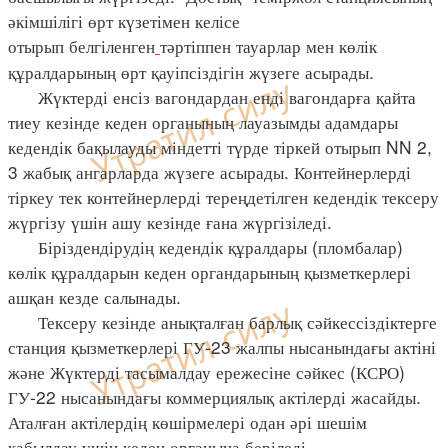
әкімшілігі өрт күзетімен келісе
отырып белгіленген
тәртіппен тауарлар мен көлік
құралдарының өрт қауіпсіздігін жүзеге асырады.
Жүктерді енсіз вагондардан енді вагондарға қайта
тиеу кезінде кеден органының лауазымды адамдары
кедендік бақылауды міндетті түрде тіркей отырып NN 2,
3 жабық ангарларда жүзеге асырады. Контейнерлерді
тіркеу тек контейнерлерді тереңдетілген кедендік тексеру
жүргізу үшін ашу кезінде ғана жүргізіледі.
Біріздендірудің кедендік құралдары (пломбалар)
көлік құралдарын кеден органдарының қызметкерлері
ашқан кезде салынады.
Тексеру кезінде анықталған барлық сәйкессіздіктерге
станция қызметкерлері ГУ-23 жалпы нысанындағы актіні
және Жүктерді тасымалдау ережесіне сәйкес (КСРО)
ГУ-22 нысанындағы коммерциялық актілерді жасайды.
Аталған актілердің көшірмелері одан әрі шешім
қабылдау үшін кеден органына беріледі.