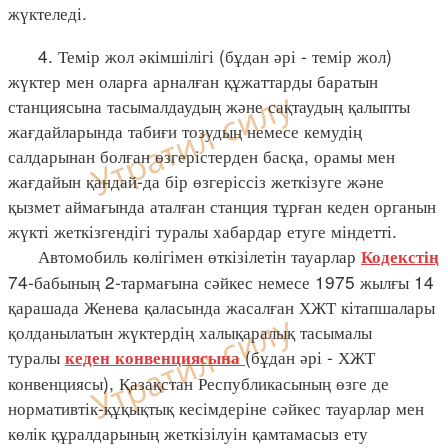
жүктеледі.
4. Темір жол әкімшілігі (бұдан әрі - темір жол)
жүктер мен оларға арналған құжаттарды баратын
станциясына тасымалдаудың және сақтаудың қалыпты
жағдайларында табиғи тозудың немесе кемудің
салдарынан болған өзгерістерден басқа, орамы мен
жағдайын қандай-да бір өзгеріссіз жеткізуге және
қызмет аймағында аталған станция тұрған кеден органын
жүкті жеткізгендігі туралы хабардар етуге міндетті.
Автомобиль көлігімен өткізілетін тауарлар
Кодекстің
74-бабының 2-тармағына сәйкес немесе 1975 жылғы 14
қарашада Женева қаласында жасалған ХЖТ кітапшалары
қолданылатын жүктердің халықаралық тасымалы
туралы
(бұдан әрі - ХЖТ
кеден конвенциясына
конвенциясы), Қазақстан Республикасының өзге де
нормативтік-құқықтық кесімдеріне сәйкес тауарлар мен
көлік құралдарының жеткізілуін қамтамасыз ету