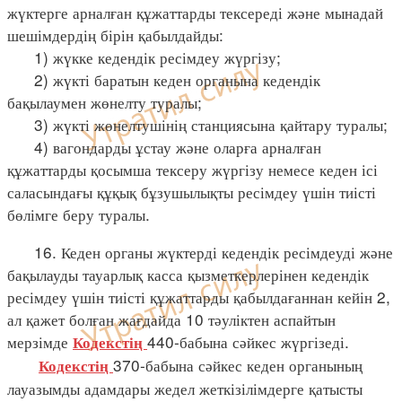
жүктерге арналған құжаттарды тексереді және мынадай
шешімдердің бірін қабылдайды:
1) жүкке кедендік ресімдеу жүргізу;
2) жүкті баратын кеден органына кедендік
бақылаумен жөнелту туралы;
3) жүкті жөнелтушінің станциясына қайтару туралы;
4) вагондарды ұстау және оларға арналған
құжаттарды қосымша тексеру жүргізу немесе кеден ісі
саласындағы құқық бұзушылықты ресімдеу үшін тиісті
бөлімге беру туралы.
16. Кеден органы жүктерді кедендік ресімдеуді және
бақылауды тауарлық касса қызметкерлерінен кедендік
ресімдеу үшін тиісті құжаттарды қабылдағаннан кейін 2,
ал қажет болған жағдайда 10 тәуліктен аспайтын
мерзімде
440-бабына сәйкес жүргізеді.
Кодекстің
370-бабына сәйкес кеден органының
Кодекстің
лауазымды адамдары жедел жеткізілімдерге қатысты