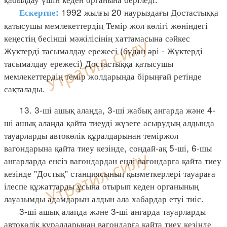
1992 жылғы 20 наурыздағы Достастыққа
Ескертпе:
қатысушы мемлекеттердің Темір жол көлігі жөніндегі
кеңестің бесінші мәжілісінің хаттамасына сәйкес
Жүктерді тасымалдау ережесі (бұдан әрі - Жүктерді
тасымалдау ережесі) Достастыққа қатысушы
мемлекеттердің темір жолдарында бірыңғай ретінде
сақталады.
13. 3-ші ашық алаңда, 3-ші жабық ангарда және 4-
ші ашық алаңда қайта тиеуді жүзеге асырудың алдында
тауарларды автокөлік құралдарынан теміржол
вагондарына қайта тиеу кезінде, сондай-ақ 5-ші, 6-шы
ангарларда енсіз вагондардан енді вагондарға қайта тиеу
кезінде "Достық" станциясының қызметкерлері тауараға
ілеспе құжаттарды ұсына отырып кеден органының
лауазымды адамдарын алдын ала хабардар етуі тиіс.
3-ші ашық алаңда және 3-ші ангарда тауарларды
автокөлік құралдарынан вагондарға қайта тиеу кезінде