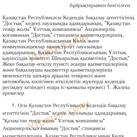
бұйрықтарымен бекітілген
Қазақстан Республикасы Кедендік бақылау агенттігінің
"Достық" кедені лауазымды адамдарының, "Қазақстан
темір жолы" Ұлттық компаниясы" Акционерлік
қоғамының "Достық" станциясы қызметкерлерінің,
Қазақстан Республикасының Көлік және
коммуникациялар министрлігі лауазымды
адамдарының, Қазақстан Республикасының Ұлттық
қауіпсіздік комитеті Шекаралық қызметінің "Достық"
Жеке бақылау-өткізу пункті әскери қызметшілерінің
және бақылаушы қызметтер қызметкерлерінің
мемлекеттік шекара арқылы теміржол және
автомобиль көлігімен өткізілетін жүктерді кедендік
ресімдеу кезіндегі өзара іс-қимылы ережесі 1. Жалпы
ережелер
1. Осы Қазақстан Республикасы Кедендік бақылау
агенттігінің "Достық" кедені лауазымды адамдарының,
"Қазақстан темір жолы" Ұлттық компаниясы"
Акционерлік қоғамының "Достық" станциясы
қызметкерлерінің, Қазақстан Республикасының Көлік