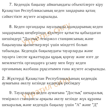
7. Кедендік бақылау аймағындағы объектілерге кіру
Қазақстан Республикасының кеден заңдарына қатаң
сәйкестікте жүзеге асырылады.
8. Кеден органдары лауазымды адамдарының кеден
заңдарының шеңберінде жүктерге қатысты қабылдаған
шешімдері "Достық" теміржол станциясының және
бақылаушы қызметкерлері үшін міндетті болып
табылады. Кедендік бақылаудағы тауарларды және
тауарға ілеспе құжаттарды құқық қорғау және өзге де
мемлекеттік органдарға ұсыну мен беру кеден
органының жазбаша рұқсатымен ғана жүзеге асырылады.
2. Жүктерді Қазақстан Республикасының кедендік
аумағына әкелу кезінде кедендік ресімдеу
9. Тауарларды кеден аумағына "Достық" шекаралық
теміржол станциясы арқылы әкелу кезінде жүк құрамы
шекаралық және кедендік бақылау үшін "А" және "Д"