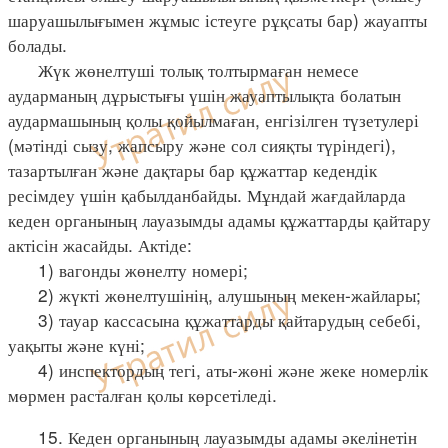
шаруашылығымен жұмыс істеуге рұқсаты бар) жауапты
болады.
Жүк жөнелтуші толық толтырмаған немесе
аударманың дұрыстығы үшін жауаптылықта болатын
аудармашының қолы қойылмаған, енгізілген түзетулері
(мәтінді сызу, жапсыру және сол сияқты түріндегі),
тазартылған және дақтары бар құжаттар кедендік
ресімдеу үшін қабылданбайды. Мұндай жағдайларда
кеден органының лауазымды адамы құжаттарды қайтару
актісін жасайды. Актіде:
1) вагонды жөнелту номері;
2) жүкті жөнелтушінің, алушының мекен-жайлары;
3) тауар кассасына құжаттарды қайтарудың себебі,
уақыты және күні;
4) инспектордың тегі, аты-жөні және жеке номерлік
мөрмен расталған қолы көрсетіледі.
15. Кеден органының лауазымды адамы әкелінетін