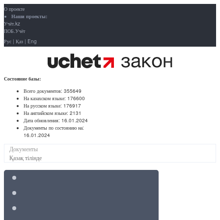
О проекте
Наши проекты:
Учёт.kz
ПОБ.Учёт
Рус
|
Қаз
|
Eng
Состояние базы:
Всего документов:
355649
На казахском языке:
176600
На русском языке:
176917
На английском языке:
2131
Дата обновления:
16.01.2024
Документы по состоянию на:
16.01.2024
Документы
Қазақ тілінде