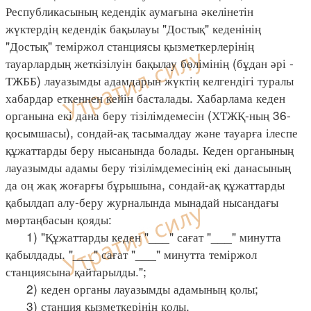
Республикасының кедендік аумағына әкелінетін
жүктердің кедендік бақылауы "Достық" кеденінің
"Достық" теміржол станциясы қызметкерлерінің
тауарлардың жеткізілуін бақылау бөлімінің (бұдан әрі -
ТЖББ) лауазымды адамдарын жүктің келгендігі туралы
хабардар еткеннен кейін басталады. Хабарлама кеден
органына екі дана беру тізілімдемесін (ХТЖҚ-ның 36-
қосымшасы), сондай-ақ тасымалдау және тауарға ілеспе
құжаттарды беру нысанында болады. Кеден органының
лауазымды адамы беру тізілімдемесінің екі данасының
да оң жақ жоғарғы бұрышына, сондай-ақ құжаттарды
қабылдап алу-беру журналында мынадай нысандағы
мөртаңбасын қояды:
1) "Құжаттарды кеден "___" сағат "___" минутта
қабылдады. "___" сағат "___" минутта теміржол
станциясына қайтарылды.";
2) кеден органы лауазымды адамының қолы;
3) станция қызметкерінің қолы.