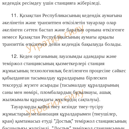
кедендік ресімдеу үшін станцияға жіберіледі.
11. Қазақстан Республикасының кедендік аумағына
әкелінетін және транзитпен өткізілетін тауарлар олар
әкелінген сәттен бастап және баратын орнына өткізгенге
немесе Қазақстан Республикасының аумағы арқылы
транзиттік өткізгенге дейін кедендік бақылауда болады.
12. Кеден органының лауазымды адамдары және
теміржол станциясының қызметкерлері станция
жұмысының технологиялық белгіленген процесіне сәйкес
қабылданған тасымалдау құралдарына бірлескен
тексеруді жүзеге асырады (тасымалдау құралдарының
саны мен нөмірі, пломбалардың бұзылмауы, ашық
жылжымалы құрамдағы жүктердің сақталуы).
Тауарларды қайта тиеу кезінде тиеу-түсіру
жұмыстарын механизация құралдарымен (тиеушілер,
кран) қамтамасыз етуді "Достық" теміржол станциясының
басшылығы жүргізеді. "Достық" теміржол станциясының