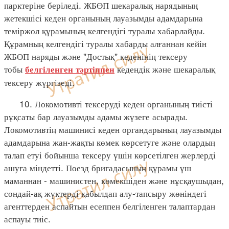
парктеріне беріледі. ЖБӨП шекаралық нарядының
жетекшісі кеден органының лауазымды адамдарына
теміржол құрамының келгендігі туралы хабарлайды.
Құрамның келгендігі туралы хабарды алғаннан кейін
ЖБӨП наряды және "Достық" кеденінің тексеру
тобы
кедендік және шекаралық
белгіленген тәртіппен
тексеру жүргізеді.
10. Локомотивті тексеруді кеден органының тиісті
рұқсаты бар лауазымды адамы жүзеге асырады.
Локомотивтің машинисі кеден органдарының лауазымды
адамдарына жан-жақты көмек көрсетуге және олардың
талап етуі бойынша тексеру үшін көрсетілген жерлерді
ашуға міндетті. Поезд бригадасының құрамы үш
маманнан - машинистен, көмекшіден және нұсқаушыдан,
сондай-ақ жүктерді қабылдап алу-тапсыру жөніндегі
агенттерден аспайтын есеппен белгіленген талаптардан
аспауы тиіс.