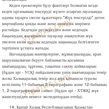
Кеден ережелерін бұзу фактілері болмаған кезде
кеден органының тексеруді жүзеге асырған лауазымды
адамы тауарға ілеспе құжаттарға "Жүк тексерілді" деген
мөртаңбаны қояды және жеке номерлік мөрімен
растайды. Кедендік ресімдеуден және кедендік
бақылаудан жасырылған тауарлар анықталған жүк
тиелген көлік құралы кедендік заңнамада белгіленген
тәртіппен ұстауға жатады.
Вагондардың маневрлеріне, жұмысшыларды, кран
шаруашылығын беруге байланысты қосымша
шығындарды, тұрғаны, уақытша сақтау қоймаларын
(бұдан әрі - УСҚ) пайдаланғаны үшін шығындарды темір
жолы Халықаралық темір жол жүк қатынасы туралы
келісімнің 11-бабының 2-параграфына және 12-бабының
1, 2-параграфтарына сәйкес (бұдан әрі - ХТЖҚ) жүк
жөнелтушіден немесе экспедитордан өтейді.
14. Қытай Халық Республикасынан Қазақстан