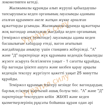
локомотивтен кетеді.
Жылжымалы құрамды алып жүруші қабылдаушы-
тапсырушысы кеден органының лауазымды адамына
аталған құраммен әкеле жатқан жүкке арналған
құжаттарды ұсынады. Жылжымалы құрамда құжаттары
жоқ вагондар анықталған жағдайда кеден органының
(теміржол өткізу пунктінде) лауазымды адамы кеден
басшылығын хабардар етеді, вагон ағытылып
жағдайларды анықтау үшін станцияға жіберіледі. "А"
және "Д" парктерінде жүк құрамына кедендік бақылауды
жүзеге асыруға белгіленген уақыт - 1 сағатты құрайды,
бір вагонды іріктеп ашуға және көзбен қарау арқылы
кедендік тексеру жүргізуге қажетті уақыт 25 минутты
құрайды.
Теміржол құрамын тексеру кезінде бос вагондардың
барлық есіктері жартылай ашық болуы тиіс. "А" және "Д"
парктерінде тексеруден кейін ЖБӨП және кеден
қызметкерлерінің рұқсаты бойынша құрам одан әрі