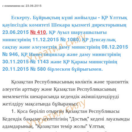
с изменениями на: 23.06.2015
Ескерту. Бұйрықтың күші жойылды - ҚР Ұлттық
қауіпсіздік комитеті Шекара қызметі директорының
23.06.2015
№ 410
, ҚР Ауыл шаруашылығы
министрінің 11.12.2015 № 1080, ҚР Денсаулық
сақтау және әлеуметтік даму министрінің 08.12.2015
№ 946, ҚР Инвестициялар және даму министрінің
30.11.2015 № 1143 және ҚР Қаржы министрінің
20.11.2015 № 580 бірлескен бұйрығымен.
Қазақстан Республикасының көліктік және транзиттік
әлеуетін арттыру және Қазақстан Республикасының
мемлекеттік шекарасында кедендік әкімшілдендіруді
жетілдіру мақсатында бұйырамыз:
1. Қоса беріліп отырған Қазақстан Республикасы
Кедендік бақылау агенттігінің "Достық" кедені лауазымды
адамдарының, "Қазақстан темір жолы" Ұлттық