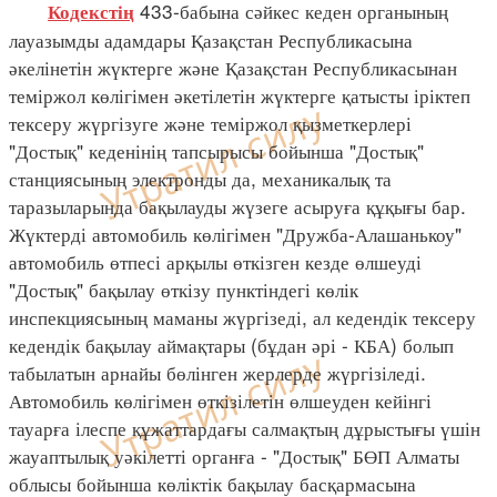
433-бабына сәйкес кеден органының
Кодекстің
лауазымды адамдары Қазақстан Республикасына
әкелінетін жүктерге және Қазақстан Республикасынан
теміржол көлігімен әкетілетін жүктерге қатысты іріктеп
тексеру жүргізуге және теміржол қызметкерлері
"Достық" кеденінің тапсырысы бойынша "Достық"
станциясының электронды да, механикалық та
таразыларында бақылауды жүзеге асыруға құқығы бар.
Жүктерді автомобиль көлігімен "Дружба-Алашанькоу"
автомобиль өтпесі арқылы өткізген кезде өлшеуді
"Достық" бақылау өткізу пунктіндегі көлік
инспекциясының маманы жүргізеді, ал кедендік тексеру
кедендік бақылау аймақтары (бұдан әрі - КБА) болып
табылатын арнайы бөлінген жерлерде жүргізіледі.
Автомобиль көлігімен өткізілетін өлшеуден кейінгі
тауарға ілеспе құжаттардағы салмақтың дұрыстығы үшін
жауаптылық уәкілетті органға - "Достық" БӨП Алматы
облысы бойынша көліктік бақылау басқармасына