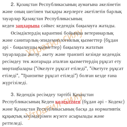
2. Қазақстан Республикасының аумағына әкелінетін
және оның шегінен тысқары жерлерге әкетілетін барлық
тауарлар Қазақстан Республикасының
кеден
сәйкес кедендік бақылауға жатады.
заңдарына
Өсімдіктердің карантині бойынша ветеринарлық
және санитарлық-эпидемиологиялық қызметтер (бұдан
әрі - бақылаушы қызметтер) бақылауға жататын
тауарларды әкелу, әкету және транзиті кезінде кедендік
ресімдеу тек жоғарыда аталған қызметтердің рұқсат ету
мөртаңбалары ("Әкелуге рұқсат етіледі", "Әкетуге рұқсат
етіледі", "Транзитке рұқсат етіледі") болған кезде ғана
жүргізіледі.
3. Кедендік ресімдеу тәртібі Қазақстан
Республикасының Кеден
(бұдан әрі - Кодекс)
кодексімен
және Қазақстан Республикасының басқа да нормативтік
құқықтық кесімдерімен жүзеге асырылады және
реттеледі.