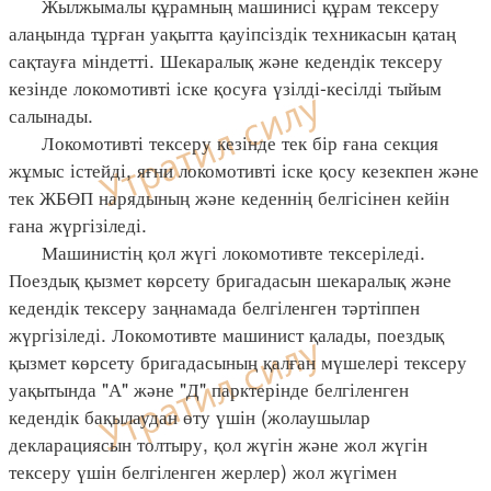
Жылжымалы құрамның машинисі құрам тексеру
алаңында тұрған уақытта қауіпсіздік техникасын қатаң
сақтауға міндетті. Шекаралық және кедендік тексеру
кезінде локомотивті іске қосуға үзілді-кесілді тыйым
салынады.
Локомотивті тексеру кезінде тек бір ғана секция
жұмыс істейді, яғни локомотивті іске қосу кезекпен және
тек ЖБӨП нарядының және кеденнің белгісінен кейін
ғана жүргізіледі.
Машинистің қол жүгі локомотивте тексеріледі.
Поездық қызмет көрсету бригадасын шекаралық және
кедендік тексеру заңнамада белгіленген тәртіппен
жүргізіледі. Локомотивте машинист қалады, поездық
қызмет көрсету бригадасының қалған мүшелері тексеру
уақытында "А" және "Д" парктерінде белгіленген
кедендік бақылаудан өту үшін (жолаушылар
декларациясын толтыру, қол жүгін және жол жүгін
тексеру үшін белгіленген жерлер) жол жүгімен