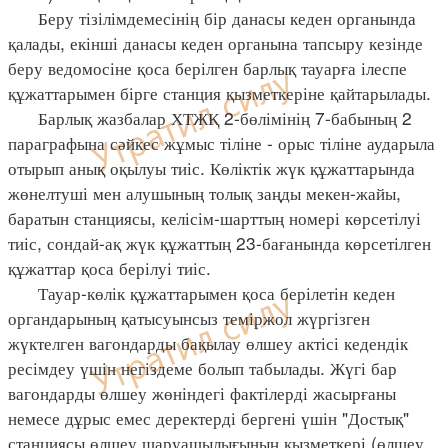
Беру тізілімдемесінің бір данасы кеден органында
қалады, екінші данасы кеден органына тапсыру кезінде
беру ведомосіне қоса берілген барлық тауарға ілеспе
құжаттарымен бірге станция қызметкеріне қайтарылады.
Барлық жазбалар ХТЖҚ 2-бөлімінің 7-бабының 2
параграфына сәйкес жұмыс тіліне - орыс тіліне аударыла
отырып анық оқылуы тиіс. Көліктік жүк құжаттарында
жөнелтуші мен алушының толық заңды мекен-жайы,
баратын станциясы, келісім-шарттың номері көрсетілуі
тиіс, сондай-ақ жүк құжаттың 23-бағанында көрсетілген
құжаттар қоса берілуі тиіс.
Тауар-көлік құжаттарымен қоса берілетін кеден
органдарының қатысуынсыз теміржол жүргізген
жүктелген вагондарды бақылау өлшеу актісі кедендік
ресімдеу үшін негіздеме болып табылады. Жүгі бар
вагондарды өлшеу жөніндегі фактілерді жасырғаны
немесе дұрыс емес деректерді бергені үшін "Достық"
станциясы өлшеу шаруашылығының қызметкері (өлшеу