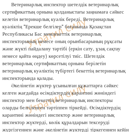
Ветеринарлық инспектор шетелдік ветеринарлық
сертификаттың орнына қолданыстағы заңнамаға сәйкес
келетін ветеринарлық куәлік береді. Ветеринарлық
куәліктің "Ерекше белгілер" бағанында Қазақстан
Республикасы Бас мемлекеттік ветеринарлық
инспекторының немесе оның орынбасарының рұқсаты
және жүкті пайдалану тәртібі (еркін сату, ұзақ сақтау
немесе қайта өңдеу) көрсетілуі тиіс. Шетелдік
ветеринарлық сертификаттың орнына берілетін
ветеринарлық куәліктің түбіртегі бекеттің ветеринарлық
инспекторында қалады.
Әкелінетін жүктер ұсынылған құжаттарға сәйкес
келген жағдайда өсімдіктердің карантині жөніндегі
инспектор мен бекеттің ветеринарлық инспекторы
оларды белгіленген тәртіппен тіркейді. Өсімдіктердің
карантині жөніндегі инспектор және ветеринарлық
инспектор жүктерді, көлік құралдарын тексеруді
жүргізгеннен және әкелінетін жүктерді тіркегеннен кейін