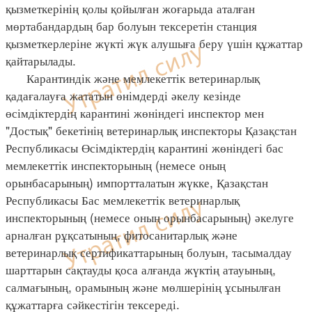
қызметкерінің қолы қойылған жоғарыда аталған
мөртабандардың бар болуын тексеретін станция
қызметкерлеріне жүкті жүк алушыға беру үшін құжаттар
қайтарылады.
Карантиндік және мемлекеттік ветеринарлық
қадағалауға жататын өнімдерді әкелу кезінде
өсімдіктердің карантині жөніндегі инспектор мен
"Достық" бекетінің ветеринарлық инспекторы Қазақстан
Республикасы Өсімдіктердің карантині жөніндегі бас
мемлекеттік инспекторының (немесе оның
орынбасарының) импортталатын жүкке, Қазақстан
Республикасы Бас мемлекеттік ветеринарлық
инспекторының (немесе оның орынбасарының) әкелуге
арналған рұқсатының, фитосанитарлық және
ветеринарлық сертификаттарының болуын, тасымалдау
шарттарын сақтауды қоса алғанда жүктің атауының,
салмағының, орамының және мөлшерінің ұсынылған
құжаттарға сәйкестігін тексереді.