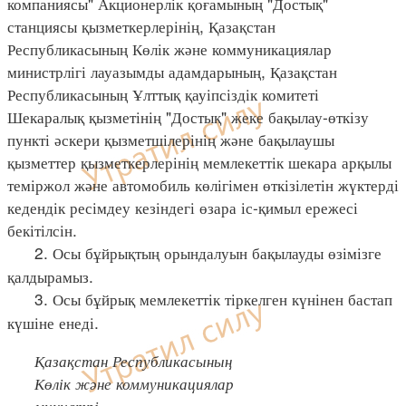
компаниясы" Акционерлік қоғамының "Достық"
станциясы қызметкерлерінің, Қазақстан
Республикасының Көлік және коммуникациялар
министрлігі лауазымды адамдарының, Қазақстан
Республикасының Ұлттық қауіпсіздік комитеті
Шекаралық қызметінің "Достық" жеке бақылау-өткізу
пункті әскери қызметшілерінің және бақылаушы
қызметтер қызметкерлерінің мемлекеттік шекара арқылы
теміржол және автомобиль көлігімен өткізілетін жүктерді
кедендік ресімдеу кезіндегі өзара іс-қимыл ережесі
бекітілсін.
2. Осы бұйрықтың орындалуын бақылауды өзімізге
қалдырамыз.
3. Осы бұйрық мемлекеттік тіркелген күнінен бастап
күшіне енеді.
Қазақстан Республикасының
Көлік және коммуникациялар
министрі