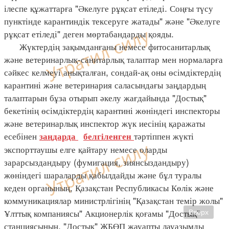
ілеспе құжаттарға "Әкелуге рұқсат етіледі. Соңғы түсу
пунктінде карантиндік тексеруге жатады" және "Әкелуге
рұқсат етіледі" деген мөртабандарды қояды.
Жүктердің зақымданғаны немесе фитосанитарлық
және ветеринарлық-санитарлық талаптар мен нормаларға
сәйкес келмеуі анықталған, сондай-ақ оны өсімдіктердің
карантині және ветеринария саласындағы заңдардың
талаптарын бұза отырып әкелу жағдайында "Достық"
бекетінің өсімдіктердің карантині жөніндегі инспекторы
және ветеринарлық инспектор жүк иесінің қаражаты
есебінен
тәртіппен жүкті
заңдарда
белгіленген
экспорттаушы елге қайтару немесе оларды
зарарсыздандыру (фумигация, зиянсыздандыру)
жөніндегі шараларды қабылдайды және бұл туралы
кеден органының, Қазақстан Республикасы Көлік және
коммуникациялар министрлігінің "Қазақстан темір жолы"
Ұлттық компаниясы" Акционерлік қоғамы "Достық"
Вверх
станциясының, "Достық" ЖБӨП жауапты лауазымды