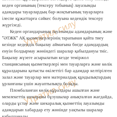
кеден органының (тексеру тобының) лауазымды
адамдары тауарлардың бар-жоқтығының тауарларға
ілеспе құжаттарға сәйкес болуына кедендік тексеру
жүргізеді.
Кеден органдарының лауазымды адамдарының және
"ӘТЖК" АҚ қызметкерлерінің тарапынан қайта тиеу
кезінде кедендік бақылау аймағына бөгде адамдардың
енуін болдырмау жөніндегі шаралар қабылдануы тиіс.
Бақылау жүзеге асырылатын кезде теміржол
станциясының қызметкерлері мен тауарларға және көлік
құралдарына қатысты өкілеттігі бар адамдар келтірілген
залал және тауарлар мен материалдық құндылықтардың
ұрланғаны үшін жауаптылықта болады.
Пломбаланған көлік құралдары ашылған және
мемлекеттік шекараны бұзушылар анықталған жағдайда,
оларды ұстау және шекаралық қызметтің лауазымды
адамдарын хабардар ету жөнінде уақтылы шаралар
қабылданады.