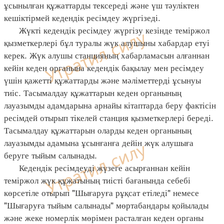
ұсынылған құжаттарды тексереді және үш тәуліктен
кешіктірмей кедендік ресімдеу жүргізеді.
Жүкті кедендік ресімдеу жүргізу кезінде теміржол
қызметкерлері бұл туралы жүк алушыны хабардар етуі
керек. Жүк алушы станцияның хабарламасын алғаннан
кейін кеден органына кедендік бақылау мен ресімдеу
үшін қажетті құжаттарды және мәліметтерді ұсынуы
тиіс. Тасымалдау құжаттарын кеден органының
лауазымды адамдарына арнайы кітаптарда беру фактісін
ресімдей отырып тікелей станция қызметкерлері береді.
Тасымалдау құжаттарын оларды кеден органының
лауазымды адамына ұсынғанға дейін жүк алушыға
беруге тыйым салынады.
Кедендік ресімдеуді жүзеге асырғаннан кейін
теміржол жүк құжатының тиісті бағанында себебі
көрсетіле отырып "Шығаруға рұқсат етіледі" немесе
"Шығаруға тыйым салынады" мөртабандары қойылады
және жеке номерлік мөрімен расталған кеден органы