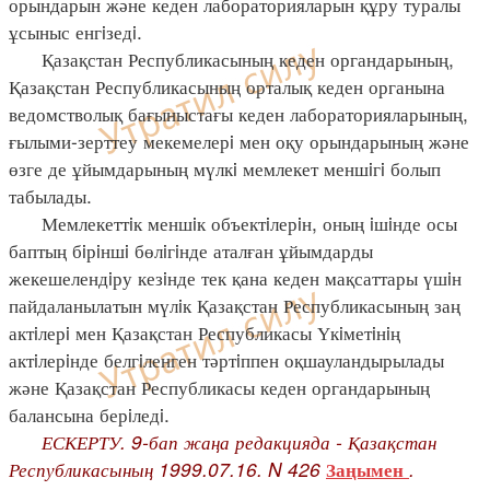
орындарын және кеден лабораторияларын құру туралы
ұсыныс енгiзедi.
Қазақстан Республикасының кеден органдарының,
Қазақстан Республикасының орталық кеден органына
ведомстволық бағыныстағы кеден лабораторияларының,
ғылыми-зерттеу мекемелерi мен оқу орындарының және
өзге де ұйымдарының мүлкi мемлекет меншiгi болып
табылады.
Мемлекеттiк меншiк объектiлерiн, оның iшiнде осы
баптың бiрiншi бөлiгiнде аталған ұйымдарды
жекешелендiру кезiнде тек қана кеден мақсаттары үшiн
пайдаланылатын мүлiк Қазақстан Республикасының заң
актiлерi мен Қазақстан Республикасы Үкiметiнiң
актiлерiнде белгiленген тәртiппен оқшауландырылады
және Қазақстан Республикасы кеден органдарының
балансына берiледi.
ЕСКЕРТУ. 9-бап жаңа редакцияда - Қазақстан
Республикасының 1999.07.16. N 426
.
Заңымен