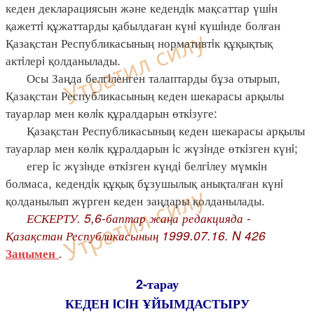
кеден декларациясын және кедендiк мақсаттар үшiн
қажеттi құжаттарды қабылдаған күнi күшiнде болған
Қазақстан Республикасының нормативтiк құқықтық
актiлерi қолданылады.
Осы Заңда белгiленген талаптарды бұза отырып,
Қазақстан Республикасының кеден шекарасы арқылы
тауарлар мен көлiк құралдарын өткiзуге:
Қазақстан Республикасының кеден шекарасы арқылы
тауарлар мен көлiк құралдарын iс жүзiнде өткiзген күнi;
егер iс жүзiнде өткiзген күндi белгiлеу мүмкiн
болмаса, кедендiк құқық бұзушылық анықталған күнi
қолданылып жүрген кеден заңдары қолданылады.
ЕСКЕРТУ. 5,6-баптар жаңа редакцияда -
Қазақстан Республикасының 1999.07.16. N 426
.
Заңымен
2-тарау
КЕДЕН IСIН ҰЙЫМДАСТЫРУ