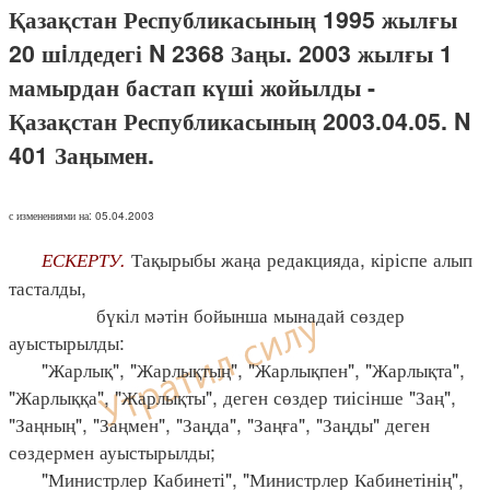
Қазақстан Республикасының 1995 жылғы
20 шiлдедегі N 2368 Заңы. 2003 жылғы 1
мамырдан бастап күші жойылды -
Қазақстан Республикасының 2003.04.05. N
401 Заңымен.
с изменениями на: 05.04.2003
ЕСКЕРТУ.
Тақырыбы жаңа редакцияда, кіріспе алып
тасталды,
бүкіл мәтін бойынша мынадай сөздер
ауыстырылды:
"Жарлық", "Жарлықтың", "Жарлықпен", "Жарлықта",
"Жарлыққа", "Жарлықты", деген сөздер тиісінше "Заң",
"Заңның", "Заңмен", "Заңда", "Заңға", "Заңды" деген
сөздермен ауыстырылды;
"Министрлер Кабинеті", "Министрлер Кабинетінің",