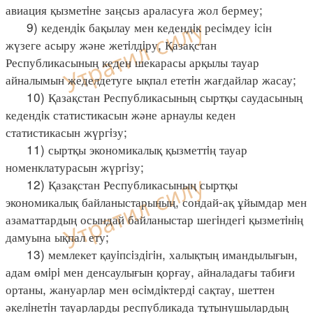
авиация қызметiне заңсыз араласуға жол бермеу;
9) кедендiк бақылау мен кедендiк ресiмдеу iсiн
жүзеге асыру және жетiлдiру, Қазақстан
Республикасының кеден шекарасы арқылы тауар
айналымын жеделдетуге ықпал ететiн жағдайлар жасау;
10) Қазақстан Республикасының сыртқы саудасының
кедендiк статистикасын және арнаулы кеден
статистикасын жүргiзу;
11) сыртқы экономикалық қызметтiң тауар
номенклатурасын жүргiзу;
12) Қазақстан Республикасының сыртқы
экономикалық байланыстарының, сондай-ақ ұйымдар мен
азаматтардың осындай байланыстар шегiндегi қызметiнiң
дамуына ықпал ету;
13) мемлекет қауiпсiздiгiн, халықтың имандылығын,
адам өмiрi мен денсаулығын қорғау, айналадағы табиғи
ортаны, жануарлар мен өсiмдiктердi сақтау, шеттен
әкелiнетiн тауарларды республикада тұтынушылардың