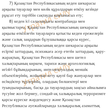
7) Қазақстан Республикасының кеден шекарасы
арқылы тауарлар мен көлiк құралдарын өткiзу кезiнде
рұқсат ету тәртiбiн сақтауды қамтамасыз ету;
8) кеден iсi саласындағы контрабанда мен
қылмыстарға, Қазақстан Республикасының шекарасы
арқылы өткiзiлетiн тауарларға қатысты кеден ережелерiн
және салық заңдарын бұзушылыққа қарсы күрес,
Қазақстан Республикасының кеден шекарасы арқылы
есiрткi заттардың, психикаға әсер ететiн заттардың, қару-
жарақтың, Қазақстан Республикасы мен шетел
халықтарының көркем, тарихи және археологиялық
игiлiгi бұйымдарының, интеллектуалдық меншiк
объектiлерiнiң, жойылып кету қаупi бар жануарлар мен
өсiмдiктер түрлерiнiң, олардың бөлшектерi мен
туындыларының, басқа да тауарлардың заңсыз айналымға
түсуiне жол бермеу, сондай-ақ халықаралық терроризмге
қарсы күреске жәрдемдесу және Қазақстан
Республикасы әуежайларында халықаралық азаматтық