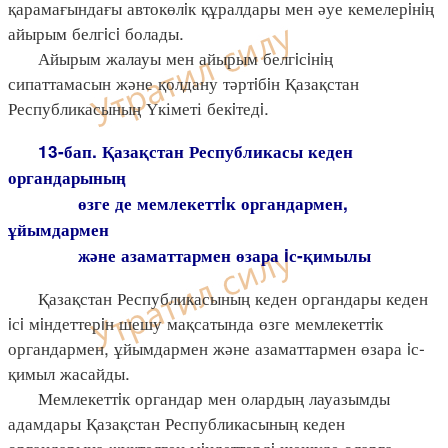
қарамағындағы автокөлiк құралдары мен әуе кемелерiнiң
айырым белгiсi болады.
Айырым жалауы мен айырым белгiсiнiң
сипаттамасын және қолдану тәртiбiн Қазақстан
Республикасының Үкіметі бекiтедi.
13-бап. Қазақстан Республикасы кеден
органдарының
өзге де мемлекеттiк органдармен,
ұйымдармен
және азаматтармен өзара iс-қимылы
Қазақстан Республикасының кеден органдары кеден
iсi мiндеттерiн шешу мақсатында өзге мемлекеттiк
органдармен, ұйымдармен және азаматтармен өзара iс-
қимыл жасайды.
Мемлекеттiк органдар мен олардың лауазымды
адамдары Қазақстан Республикасының кеден
органдарына жүктелген мiндеттердi шешуде оларға