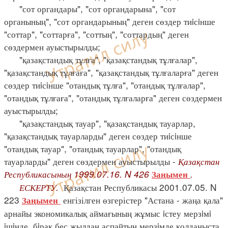
"сот органдары", "сот органдарына", "сот
органының", "сот органдарының" деген сөздер тиiсiнше
"соттар", "соттарға", "соттың", "соттардың" деген
сөздермен ауыстырылды;
"қазақстандық тұлға", "қазақстандық тұлғалар",
"қазақстандық тұлғаға", "қазақстандық тұлғаларға" деген
сөздер тиiсiнше "отандық тұлға", "отандық тұлғалар",
"отандық тұлғаға", "отандық тұлғаларға" деген сөздермен
ауыстырылды;
"қазақстандық тауар", "қазақстандық тауарлар,
"қазақстандық тауарларды" деген сөздер тиiсiнше
"отандық тауар", "отандық тауарлар", "отандық
тауарларды" деген сөздермен ауыстырылды -
Қазақстан
Республикасының 1999.07.16. N 426
.
Заңымен
ЕСКЕРТУ.
Қазақстан Республикасы 2001.07.05. N
223
енгізілген өзгерістер "Астана - жаңа қала"
Заңымен
арнайы экономикалық аймағының жұмыс iстеу мерзiмi
iшiнде, бiрақ бес жылдан аспайтын мерзiмде қолданыста