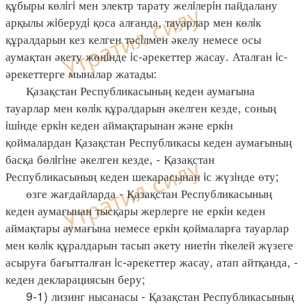
құбыры көлiгi мен электр тарату желiлерiн пайдалану
арқылы жiберудi қоса алғанда, тауарлар мен көлiк
құралдарын кез келген тәсiлмен әкелу немесе осы
аумақтан әкету жөнiнде iс-әрекеттер жасау. Аталған iс-
әрекеттерге мыналар жатады:
Қазақстан Республикасының кеден аумағына
тауарлар мен көлiк құралдарын әкелген кезде, соның
iшiнде еркiн кеден аймақтарынан және еркiн
қоймалардан Қазақстан Республикасы кеден аумағының
басқа бөлiгiне әкелген кезде, - Қазақстан
Республикасының кеден шекарасынан iс жүзiнде өту;
өзге жағдайларда - Қазақстан Республикасының
кеден аумағынан тысқары жерлерге не еркiн кеден
аймақтары аумағына немесе еркiн қоймаларға тауарлар
мен көлiк құралдарын тасып әкету ниетiн тiкелей жүзеге
асыруға бағытталған iс-әрекеттер жасау, атап айтқанда, -
кеден декларациясын беру;
9-1) лизинг нысанасы - Қазақстан Республикасының