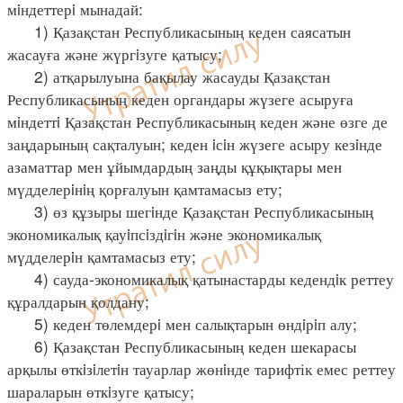
мiндеттерi мынадай:
1) Қазақстан Республикасының кеден саясатын
жасауға және жүргiзуге қатысу;
2) атқарылуына бақылау жасауды Қазақстан
Республикасының кеден органдары жүзеге асыруға
мiндеттi Қазақстан Республикасының кеден және өзге де
заңдарының сақталуын; кеден iсiн жүзеге асыру кезiнде
азаматтар мен ұйымдардың заңды құқықтары мен
мүдделерiнiң қорғалуын қамтамасыз ету;
3) өз құзыры шегiнде Қазақстан Республикасының
экономикалық қауiпсiздiгiн және экономикалық
мүдделерiн қамтамасыз ету;
4) сауда-экономикалық қатынастарды кедендiк реттеу
құралдарын қолдану;
5) кеден төлемдерi мен салықтарын өндiрiп алу;
6) Қазақстан Республикасының кеден шекарасы
арқылы өткiзiлетiн тауарлар жөнiнде тарифтік емес реттеу
шараларын өткiзуге қатысу;