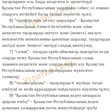
тауарлармен осы Заңда көзделген iс-әрекеттердi
Қазақстан Республикасының заңдарына сәйкес өз атынан
атқаруға жеткiлiктi басқа сапада көрiнетiн тұлға;
6) "тарифтiк емес реттеу шаралары" - Қазақстан
Республикасының Үкiметi белгiлейтiн және өзiне
жекелеген тауарларды әкетуге және (немесе) әкелуге
мемлекеттiк монополияны қамтитын шаралар; тауарларды
әкетудi және /немесе/ әкелудi сандық шектеулер;
7) "салық" - тауарды еркiн айналысқа шығарған кезде
оларды төлеу Қазақстан Республикасының салық
заңымен көзделген және оларды өндiрiп алу Қазақстан
Республикасының кеден органдарына жүктелген
салықтар;
8) "тасымалдаушы" - тауарларды iс жүзiнде тасып
өткiзушi не көлiк құралдарын пайдалануға жауапты тұлға;
9) "Қазақстан Республикасының кеден шекарасы
арқылы өткiзу" - Қазақстан Республикасының кеден
аумағына халықаралық почта жөнелтiлiмдерi труба