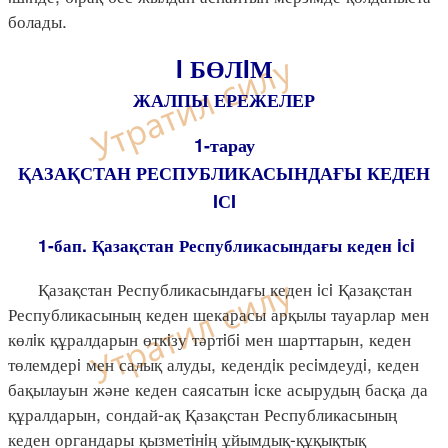
болады.
I БӨЛIМ
ЖАЛПЫ ЕРЕЖЕЛЕР
1-тарау
ҚАЗАҚСТАН РЕСПУБЛИКАСЫНДАҒЫ КЕДЕН
IСI
1-бап. Қазақстан Республикасындағы кеден iсi
Қазақстан Республикасындағы кеден iсi Қазақстан
Республикасының кеден шекарасы арқылы тауарлар мен
көлiк құралдарын өткiзу тәртiбi мен шарттарын, кеден
төлемдерi мен салық алуды, кедендiк ресiмдеудi, кеден
бақылауын және кеден саясатын iске асырудың басқа да
құралдарын, сондай-ақ Қазақстан Республикасының
кеден органдары қызметiнiң ұйымдық-құқықтық