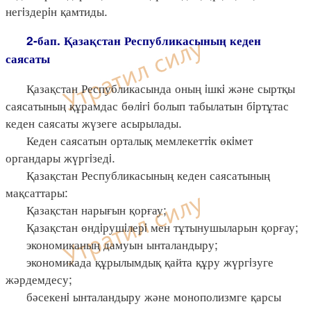
негiздерiн қамтиды.
2-бап. Қазақстан Республикасының кеден
саясаты
Қазақстан Республикасында оның iшкi және сыртқы
саясатының құрамдас бөлiгi болып табылатын бiртұтас
кеден саясаты жүзеге асырылады.
Кеден саясатын орталық мемлекеттiк өкiмет
органдары жүргiзедi.
Қазақстан Республикасының кеден саясатының
мақсаттары:
Қазақстан нарығын қорғау;
Қазақстан өндiрушiлерi мен тұтынушыларын қорғау;
экономиканың дамуын ынталандыру;
экономикада құрылымдық қайта құру жүргiзуге
жәрдемдесу;
бәсекенi ынталандыру және монополизмге қарсы