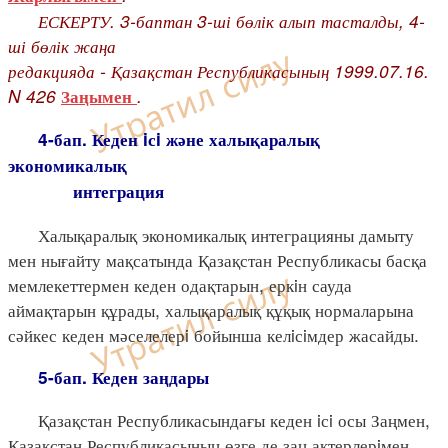
ЕСКЕРТУ. 3-баптан 3-ші бөлік алып тасталды, 4-
ші бөлік жаңа
редакцияда - Қазақстан Республикасының 1999.07.16.
N 426
.
Заңымен
4-бап. Кеден iсi және халықаралық
экономикалық
интеграция
Халықаралық экономикалық интеграцияны дамыту
мен нығайту мақсатында Қазақстан Республикасы басқа
мемлекеттермен кеден одақтарын, еркiн сауда
аймақтарын құрады, халықаралық құқық нормаларына
сәйкес кеден мәселелерi бойынша келiсiмдер жасайды.
5-бап. Кеден заңдары
Қазақстан Республикасындағы кеден iсi осы Заңмен,
Қазақстан Республикасының өзге де заң актерлерiмен