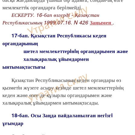
мемлекеттiк органдарға берiлмейдi.
ЕСКЕРТУ. 16-бап өзгерді - Қазақстан
Республикасының 1999.07.16. N 426
.
Заңымен
17-бап. Қазақстан Республикасы кеден
органдарының
шетел мемлекеттерiнiң органдарымен және
халықаралық ұйымдармен
ынтымақтастығы
Қазақстан Республикасының кеден органдары өз
қызметiн жүзеге асыру кезiнде шетел мемлекеттерiнiң
кеден және өзге де құзырлы органдарымен және
халықаралық ұйымдармен ынтымақтасады.
18-бап. Осы Заңда пайдаланылған негiзгi
ұғымдар