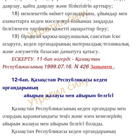
даярлау, қайта даярлау және бiлiктiлiгiн арттыру;
18) мемлекеттiк өкiмет органдарына, ұйымдар мен
азаматтарға кеден мәселелерi бойынша заңдарда
белгiленген тәртiппен қажеттi ақпараттар беру;
19) бiрыңғай қаржы-шаруашылық саясатын iске
асыруға, кеден органдарының материалдық-техникалық
және әлеуметтiк базасын дамытуға қатысу.
ЕСКЕРТУ. 11-бап өзгерді - Қазақстан
Республикасының 1999.07.16. N 426
.
Заңымен
12-бап. Қазақстан Республикасы кеден
органдарының
айырым жалауы мен айырым белгiсi
Қазақстан Республикасының кеден органдары мен
олардың қарамағындағы теңiз және өзен кемелерiнiң
айырым жалауы мен айырым белгiсi болады.
Қазақстан Республикасы кеден органдарының