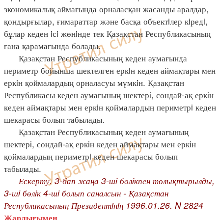
экономикалық аймағында орналасқан жасанды аралдар,
қондырғылар, ғимараттар және басқа объектiлер кiредi,
бұлар кеден iсi жөнiнде тек Қазақстан Республикасының
ғана қарамағында болады.
Қазақстан Республикасының кеден аумағында
периметр бойынша шектелген еркiн кеден аймақтары мен
еркiн қоймалардың орналасуы мүмкiн. Қазақстан
Республикасы кеден аумағының шектерi, сондай-ақ еркiн
кеден аймақтары мен еркiн қоймалардың периметрi кеден
шекарасы болып табылады.
Қазақстан Республикасының кеден аумағының
шектерi, сондай-ақ еркiн кеден аймақтары мен еркiн
қоймалардың периметрi кеден шекарасы болып
табылады.
Ескерту. 3-бап жаңа 3-шi бөлiкпен толықтырылды,
3-шi бөлiк 4-шi болып саналсын - Қазақстан
Республикасының Президентiнiң 1996.01.26. N 2824
.
Жарлығымен