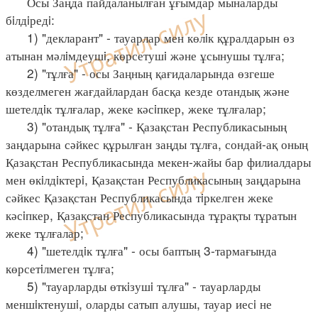
Осы Заңда пайдаланылған ұғымдар мыналарды
бiлдiредi:
1) "декларант" - тауарлар мен көлiк құралдарын өз
атынан мәлiмдеушi, көрсетушi және ұсынушы тұлға;
2) "тұлға" - осы Заңның қағидаларында өзгеше
көзделмеген жағдайлардан басқа кезде отандық және
шетелдiк тұлғалар, жеке кәсiпкер, жеке тұлғалар;
3) "отандық тұлға" - Қазақстан Республикасының
заңдарына сәйкес құрылған заңды тұлға, сондай-ақ оның
Қазақстан Республикасында мекен-жайы бар филиалдары
мен өкiлдiктерi, Қазақстан Республикасының заңдарына
сәйкес Қазақстан Республикасында тiркелген жеке
кәсiпкер, Қазақстан Республикасында тұрақты тұратын
жеке тұлғалар;
4) "шетелдiк тұлға" - осы баптың 3-тармағында
көрсетiлмеген тұлға;
5) "тауарларды өткiзушi тұлға" - тауарларды
меншiктенушi, оларды сатып алушы, тауар иесi не