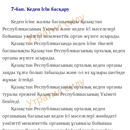
7-бап. Кеден iсiн басқару
Кеден iсiне жалпы басшылықты Қазақстан
Республикасының Үкіметі және кеден iсi мәселелерi
бойынша уәкiлеттi мемлекеттiк орган жүзеге асырады.
Қазақстан Республикасында кеден iсiне тiкелей
басшылықты Қазақстан Республикасының орталық кеден
органы жүзеге асырады.
Қазақстан Республикасының орталық кеден органы
заңды тұлға болып табылады және ол өз құзыры шегiнде
жұмыс iстейдi.
Қазақстан Республикасының орталық кеден органы
туралы ереженi Қазақстан Республикасының Үкіметі
бекiтедi.
Қазақстан Республикасының орталық кеден
органының басшысын кеден iсi мәселелерi жөнiндегi
уәкiлеттi мемлекеттiк органның ұсынысы бойынша
Қазақстан Республикасының Үкiметi тағайындайды.