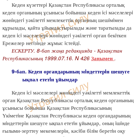
Кеден күзеттерi Қазақстан Республикасы орталық
кеден органының ұсынысы бойынша кеден iсi мәселелерi
жөнiндегi уәкiлеттi мемлекеттiк органның шешiмiмен
құрылады, қайта ұйымдастырылады және таратылады да
кеден iсi мәселелерi жөнiндегi уәкiлеттi орган бекiткен
Ережелер негiзiнде жұмыс iстейдi.
ЕСКЕРТУ. 8-бап жаңа редакцияда - Қазақстан
Республикасының 1999.07.16. N 426
.
Заңымен
9-бап. Кеден органдарының мiндеттерiн шешуге
ықпал ететiн ұйымдар
Кеден iсi мәселелерi жөнiндегi уәкiлеттi мемлекеттiк
орган Қазақстан Республикасы орталық кеден органының
ұсынысы бойынша Қазақстан Республикасының
Үкiметiне Қазақстан Республикасы кеден органдарының
мiндеттерiн шешуге ықпал ететiн ұйымдар, оның iшiнде
ғылыми-зерттеу мекемелерiн, кәсiби бiлiм беретiн оқу