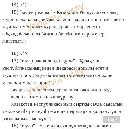
14) <*>
15) "кеден режимi" - Қазақстан Республикасының
кеден шекарасы арқылы кедендiк мақсат үшiн өткiзiлетiн
тауарлар мен көлiк құралдарының мәртебесiн
айқындайтын осы Заңмен белгiленген ережелер
жиынтығы;
16) <*>
17) "тауардың кедендiк құны" - Қазақстан
Республикасының кеден шекарасы арқылы өтетiн
тауардың осы Заңға байланысты анықталатын және
мынадай мақсаттарда:
тауарға кеден төлемдерi мен салықтарын салу;
кеден статистикасын жүргізу;
Қазақстан Республикасының сыртқы сауда саясатын
мемлекеттiк реттеудiң өзге де шараларын қолдану үшiн
пайдаланылатын құны;
Вверх
18) "тауар" - материалдық дүниенiң кез келген