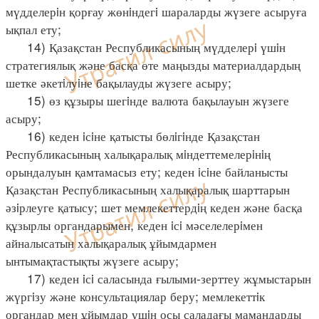
мүдделерiн қорғау жөнiндегi шараларды жүзеге асыруға
ықпал ету;
14) Қазақстан Республикасының мүдделерi үшiн
стратегиялық және басқа өте маңызды материалдардың
шетке әкетiлуiне бақылауды жүзеге асыру;
15) өз құзыры шегiнде валюта бақылауын жүзеге
асыру;
16) кеден iсiне қатысты бөлiгiнде Қазақстан
Республикасының халықаралық мiндеттемелерiнiң
орындалуын қамтамасыз ету; кеден iсiне байланысты
Қазақстан Республикасының халықаралық шарттарын
әзiрлеуге қатысу; шет мемлекеттердiң кеден және басқа
құзырлы органдарымен, кеден iсi мәселелерiмен
айналысатын халықаралық ұйымдармен
ынтымақтастықты жүзеге асыру;
17) кеден iсi саласында ғылыми-зерттеу жұмыстарын
жүргiзу және консультациялар беру; мемлекеттiк
органдар мен ұйымдар үшiн осы саладағы мамандарды