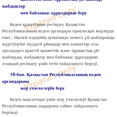
жабдықтар
мен байланыс құралдарын беру
Кеден құжаттарын ресiмдеу Қазақстан
Республикасының кеден органдары орналасқан жерлерде
емес, тiкелей өздерiнiң аумағында немесе үй-жайларында
жүргiзiлуiне мүдделi ұйымдар мен азаматтар осы
органдарға қажеттi қызметтiк және тұрмыстық үй-
жайларды, жабдықтар мен байланыс құралдарын
осындай ресiмдеу үшiн тегiн пайдалануға бередi.
15-бап. Қазақстан Республикасының кеден
органдарына
жер учаскелерiн беру
Кеден мақсаттары үшiн жер учаскелерi Қазақстан
Республикасының заңдарына сәйкес пайдалануға
берiледi.