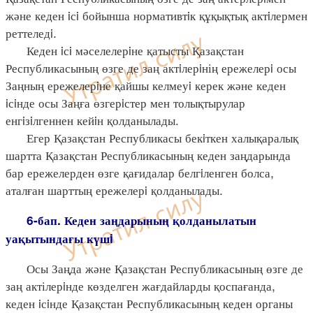
және кеден iсi бойынша нормативтiк құқықтық актiлермен
реттеледi.
Кеден iсi мәселелерiне қатысты Қазақстан
Республикасының өзге де заң актiлерiнің ережелерi осы
Заңның ережелерiне қайшы келмеуi керек және кеден
iсiнде осы Заңға өзгерiстер мен толықтырулар
енгiзiлгеннен кейiн қолданылады.
Егер Қазақстан Республикасы бекiткен халықаралық
шартта Қазақстан Республикасының кеден заңдарында
бар ережелерден өзге қағидалар белгiленген болса,
аталған шарттың ережелерi қолданылады.
6-бап. Кеден заңдарының қолданылатын
уақытындағы күшi
Осы Заңда және Қазақстан Республикасының өзге де
заң актілерiнде көзделген жағдайларды қоспағанда,
кеден iсiнде Қазақстан Республикасының кеден органы