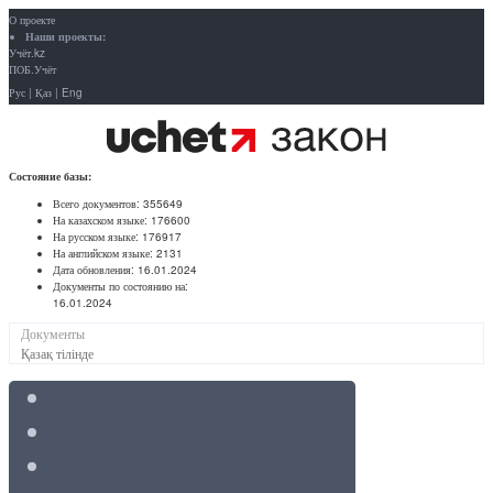
О проекте
Наши проекты:
Учёт.kz
ПОБ.Учёт
Рус
|
Қаз
|
Eng
Состояние базы:
Всего документов:
355649
На казахском языке:
176600
На русском языке:
176917
На английском языке:
2131
Дата обновления:
16.01.2024
Документы по состоянию на:
16.01.2024
Документы
Қазақ тілінде