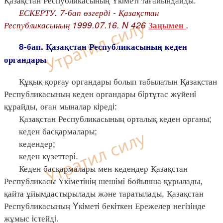
ЕСКЕРТУ. 7-бап өзгерді - Қазақстан
Республикасының 1999.07.16. N 426
.
Заңымен
8-бап. Қазақстан Республикасының кеден
органдары
Құқық қорғау органдары болып табылатын Қазақстан
Республикасының кеден органдары бiртұтас жүйенi
құрайды, оған мыналар кiредi:
Қазақстан Республикасының орталық кеден органы;
кеден басқармалары;
кедендер;
кеден күзеттерi.
Кеден басқармалары мен кедендер Қазақстан
Республикасы Үкiметiнiң шешiмi бойынша құрылады,
қайта ұйымдастырылады және таратылады, Қазақстан
Республикасының Yкiметi бекiткен Ережелер негiзiнде
жұмыс iстейдi.