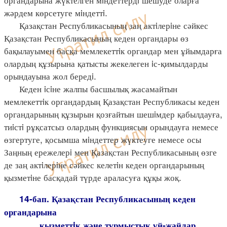
жәрдем көрсетуге мiндеттi.
Қазақстан Республикасының заң актiлерiне сәйкес
Қазақстан Республикасының кеден органдары өз
бақылауымен басқа мемлекеттiк органдар мен ұйымдарға
олардың құзырына қатысты жекелеген iс-қимылдарды
орындауына жол бередi.
Кеден iсiне жалпы басшылық жасамайтын
мемлекеттiк органдардың Қазақстан Республикасы кеден
органдарының құзырын қозғайтын шешiмдер қабылдауға,
тиiстi рұқсатсыз олардың функциясын орындауға немесе
өзгертуге, қосымша мiндеттер жүктеуге немесе осы
Заңның ережелерi мен Қазақстан Республикасының өзге
де заң актiлерiне сәйкес келетiн кеден органдарының
қызметiне басқадай түрде араласуға құқы жоқ.
14-бап. Қазақстан Республикасының кеден
органдарына
қызметтiк және тұрмыстық үй-жайлар,