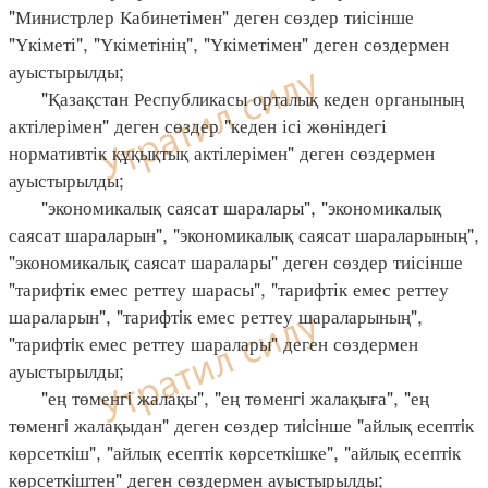
"Министрлер Кабинетімен" деген сөздер тиісінше
"Үкіметі", "Үкіметінің", "Үкіметімен" деген сөздермен
ауыстырылды;
"Қазақстан Республикасы орталық кеден органының
актілерімен" деген сөздер "кеден ісі жөніндегі
нормативтік құқықтық актілерімен" деген сөздермен
ауыстырылды;
"экономикалық саясат шаралары", "экономикалық
саясат шараларын", "экономикалық саясат шараларының",
"экономикалық саясат шаралары" деген сөздер тиісінше
"тарифтік емес реттеу шарасы", "тарифтік емес реттеу
шараларын", "тарифтiк емес реттеу шараларының",
"тарифтiк емес реттеу шаралары" деген сөздермен
ауыстырылды;
"ең төменгi жалақы", "ең төменгi жалақыға", "ең
төменгi жалақыдан" деген сөздер тиiсiнше "айлық есептiк
көрсеткiш", "айлық есептiк көрсеткiшке", "айлық есептiк
көрсеткiштен" деген сөздермен ауыстырылды;