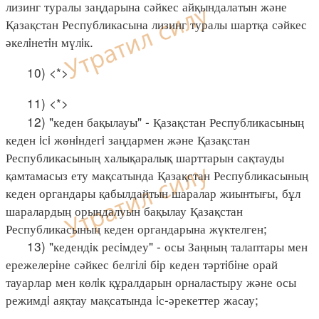
лизинг туралы заңдарына сәйкес айқындалатын және
Қазақстан Республикасына лизинг туралы шартқа сәйкес
әкелiнетiн мүлiк.
10) <*>
11) <*>
12) "кеден бақылауы" - Қазақстан Республикасының
кеден iсi жөнiндегi заңдармен және Қазақстан
Республикасының халықаралық шарттарын сақтауды
қамтамасыз ету мақсатында Қазақстан Республикасының
кеден органдары қабылдайтын шаралар жиынтығы, бұл
шаралардың орындалуын бақылау Қазақстан
Республикасының кеден органдарына жүктелген;
13) "кедендiк ресiмдеу" - осы Заңның талаптары мен
ережелерiне сәйкес белгiлi бiр кеден тәртiбiне орай
тауарлар мен көлiк құралдарын орналастыру және осы
режимдi аяқтау мақсатында iс-әрекеттер жасау;