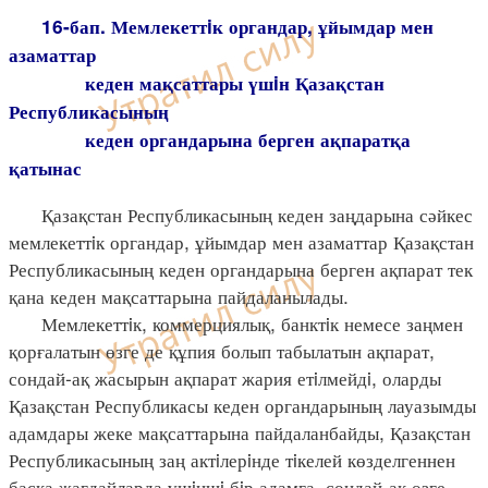
16-бап. Мемлекеттiк органдар, ұйымдар мен
азаматтар
кеден мақсаттары үшiн Қазақстан
Республикасының
кеден органдарына берген ақпаратқа
қатынас
Қазақстан Республикасының кеден заңдарына сәйкес
мемлекеттiк органдар, ұйымдар мен азаматтар Қазақстан
Республикасының кеден органдарына берген ақпарат тек
қана кеден мақсаттарына пайдаланылады.
Мемлекеттiк, коммерциялық, банктiк немесе заңмен
қорғалатын өзге де құпия болып табылатын ақпарат,
сондай-ақ жасырын ақпарат жария етiлмейдi, оларды
Қазақстан Республикасы кеден органдарының лауазымды
адамдары жеке мақсаттарына пайдаланбайды, Қазақстан
Республикасының заң актiлерiнде тiкелей көзделгеннен
басқа жағдайларда үшiншi бiр адамға, сондай-ақ өзге