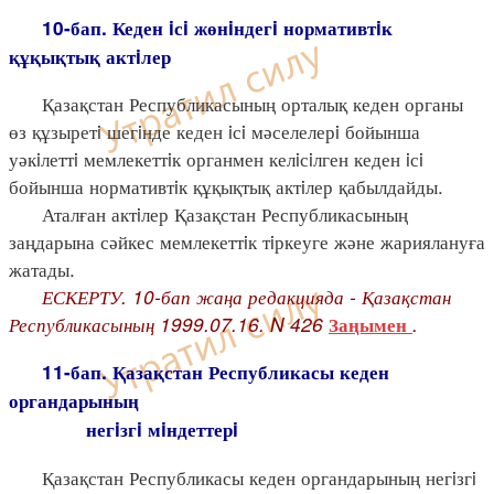
10-бап. Кеден iсi жөнiндегi нормативтiк
құқықтық актiлер
Қазақстан Республикасының орталық кеден органы
өз құзыретi шегiнде кеден iсi мәселелерi бойынша
уәкiлеттi мемлекеттiк органмен келiсiлген кеден iсi
бойынша нормативтiк құқықтық актiлер қабылдайды.
Аталған актiлер Қазақстан Республикасының
заңдарына сәйкес мемлекеттiк тiркеуге және жариялануға
жатады.
ЕСКЕРТУ. 10-бап жаңа редакцияда - Қазақстан
Республикасының 1999.07.16. N 426
.
Заңымен
11-бап. Қазақстан Республикасы кеден
органдарының
негiзгi мiндеттерi
Қазақстан Республикасы кеден органдарының негiзгi