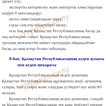
әрекет ету;
экспортты көтермелеу және импортты алмастыратын
өндiрiстi ынталандыру;
шетел инвестицияларын тарту;
сауда саясаты мiндеттерiн шешу;
осы Заң және Қазақстан Республикасының басқа да
заң актiлерiне сәйкес Қазақстан Республикасының
орталық мемлекеттiк өкiмет органдары айқындайтын
басқа да мақсаттар болып табылады.
3-бап. Қазақстан Республикасының кеден аумағы
мен кеден шекарасы
Қазақстан Республикасының кеден аумағына
Қазақстан Республикасының құрлықтағы жерi, аумақтық
сулары, iшкi сулары және олардың үстiндегi әуе кеңiстiгi
жатады.
Қазақстан Республикасының кеден аумағына, сондай-
ақ Қазақстан Республикасының тек қана теңiздегi ерекше