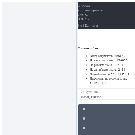
О проекте
Наши проекты:
Учёт.kz
ПОБ.Учёт
Рус
|
Қаз
|
Eng
Состояние базы:
Всего документов:
355649
На казахском языке:
176600
На русском языке:
176917
На английском языке:
2131
Дата обновления:
16.01.2024
Документы по состоянию на:
16.01.2024
Документы
Қазақ тілінде