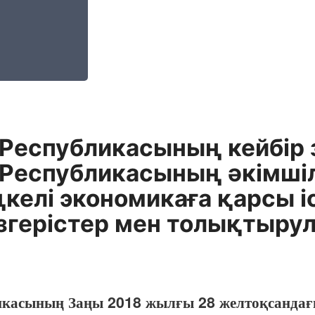
 Республикасының кейбір 
 Республикасының әкімш
келі экономикаға қарсы 
герістер мен толықтырул
ликасының Заңы 2018 жылғы 28 желтоқсанда