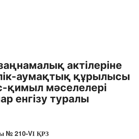
заңнамалық актілеріне
ілік-аумақтық құрылысы
іс-қимыл мәселелері
ар енгізу туралы
ғы № 210-VІ ҚРЗ