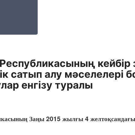
 Республикасының кейбір 
к сатып алу мәселелері б
лар енгізу туралы
ликасының Заңы 2015 жылғы 4 желтоқсандағ