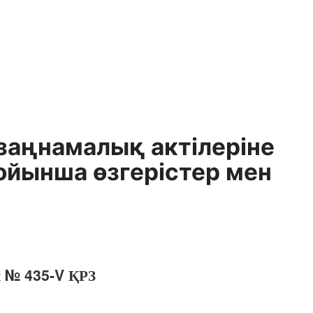
заңнамалық актілеріне
ойынша өзгерістер мен
ы № 435-V ҚРЗ