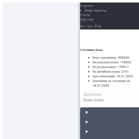
О проекте
Наши проекты:
Учёт.kz
ПОБ.Учёт
Рус
|
Қаз
|
Eng
Состояние базы:
Всего документов:
355649
На казахском языке:
176600
На русском языке:
176917
На английском языке:
2131
Дата обновления:
16.01.2024
Документы по состоянию на:
16.01.2024
Документы
Қазақ тілінде