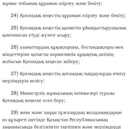
жұмыс тобының құрамын әзірлеу және бекіту;
24) Қоғамдық кеңестің құрамын әзірлеу және бекіту;
25) Қоғамдық кеңестің қызметін ұйымдастырушылық
қамтамасыз етуді жүзеге асыру;
26) азаматтардың құқықтарына, бостандықтары мен
міндеттеріне қатысты нормативтік құқықтық актінің
жобасын Қоғамдық кеңеске жіберу;
27) Қоғамдық кеңестің қоғамдық тыңдауларды өткізу
мерзімдерін келісу;
28) Министрлік жұмысының нәтижелері туралы
Қоғамдық кеңеске есеп беру;
29) жеке және заңды тұлғалардың жолданымдарын
өз құзыреті шегінде Қазақстан Республикасының
заңнамасында белгіленген тәртіппен және мерзімдерде