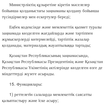
Министрліктің құзыретіне кіретін мәселелер
бойынша қолданыстағы заңнаманы қолдану бойынша
түсіндірмелер мен ескертулер береді;
Еңбек кодексінде және мемлекеттік қызмет туралы
заңнамада көзделген жағдайларда және тәртіппен
жұмыскерлерді көтермелейді, тәртіптік жазалар
қолданады, материалдық жауаптылыққа тартады;
Қазақстан Республикасының заңнамасында,
Қазақстан Республикасы Президентінің және Қазақстан
Республикасы Үкіметінің актілерінде көзделген өзге де
міндеттерді жүзеге асырады.
15. Функциялары:
1) реттелетiн салаларда мемлекеттiк саясатты
қалыптастыру және iске асыру;