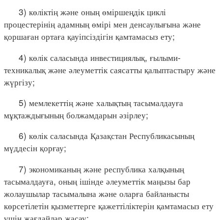
3) көліктің және оның өміршеңдік циклі
процестерінің адамның өмірі мен денсаулығына және
қоршаған ортаға қауіпсіздігін қамтамасыз ету;
4) көлік саласында инвестициялық, ғылыми-
техникалық және әлеуметтік саясатты қалыптастыру және
жүргізу;
5) мемлекеттің және халықтың тасымалдауға
мұқтаждығының болжамдарын әзірлеу;
6) көлік саласында Қазақстан Республикасының
мүддесін қорғау;
7) экономиканың және республика халқының
тасымалдауға, оның ішінде әлеуметтік маңызы бар
жолаушылар тасымалына және оларға байланысты
көрсетілетін қызметтерге қажеттіліктерін қамтамасыз ету
үшін жағдайлар жасау;