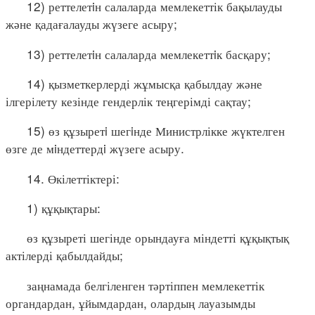
12) реттелетiн салаларда мемлекеттік бақылауды
және қадағалауды жүзеге асыру;
13) реттелетiн салаларда мемлекеттiк басқару;
14) қызметкерлерді жұмысқа қабылдау және
ілгерілету кезінде гендерлік теңгерімді сақтау;
15) өз құзыретi шегiнде Министрлікке жүктелген
өзге де мiндеттердi жүзеге асыру.
14. Өкілеттіктері:
1) құқықтары:
өз құзыреті шегінде орындауға міндетті құқықтық
актілерді қабылдайды;
заңнамада белгіленген тәртіппен мемлекеттік
органдардан, ұйымдардан, олардың лауазымды