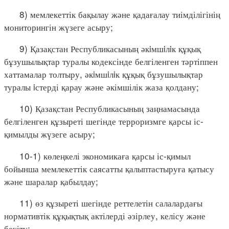
8) мемлекеттік бақылау және қадағалау тиімділігінің
мониторингін жүзеге асыру;
9) Қазақстан Республикасының әкiмшiлiк құқық
бұзушылықтар туралы кодексінде белгіленген тәртіппен
хаттамалар толтыру, әкiмшiлiк құқық бұзушылықтар
туралы iстерді қарау және әкімшілік жаза қолдану;
10) Қазақстан Республикасының заңнамасында
белгіленген құзыреті шегінде терроризмге қарсы іс-
қимылды жүзеге асыру;
10-1) көлеңкелі экономикаға қарсы іс-қимыл
бойынша мемлекеттік саясатты қалыптастыруға қатысу
және шаралар қабылдау;
11) өз құзыреті шегінде реттелетін салалардағы
нормативтік құқықтық актілерді әзірлеу, келісу және
бекіту;