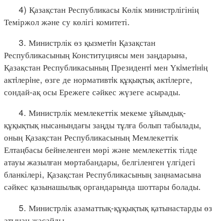
4) Қазақстан Республикасы Көлік министрлігінің
Теміржол және су көлігі комитеті.
3. Министрлік өз қызметiн Қазақстан
Республикасының Конституциясы мен заңдарына,
Қазақстан Республикасының Президентi мен Үкiметiнiң
актiлерiне, өзге де нормативтiк құқықтық актiлерге,
сондай-ақ осы Ережеге сәйкес жүзеге асырады.
4. Министрлік мемлекеттік мекеме ұйымдық-
құқықтық нысанындағы заңды тұлға болып табылады,
оның Қазақстан Республикасының Мемлекеттік
Елтаңбасы бейнеленген мөрі және мемлекеттік тілде
атауы жазылған мөртабандары, белгіленген үлгідегі
бланкілері, Қазақстан Республикасының заңнамасына
сәйкес қазынашылық органдарында шоттары болады.
5. Министрлік азаматтық-құқықтық қатынастарды өз
атынан жасайды.