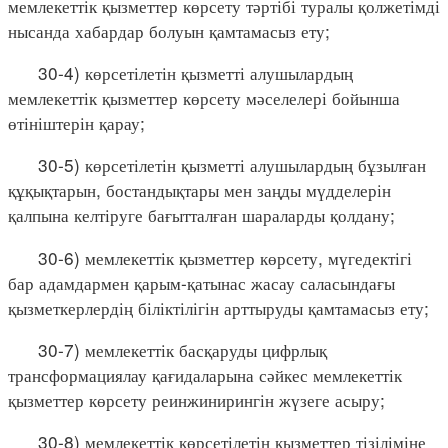
мемлекеттік қызметтер көрсету тәртібі туралы қолжетімді
нысанда хабардар болуын қамтамасыз ету;
30-4) көрсетілетін қызметті алушылардың
мемлекеттік қызметтер көрсету мәселелері бойынша
өтініштерін қарау;
30-5) көрсетілетін қызметті алушылардың бұзылған
құқықтарын, бостандықтары мен заңды мүдделерін
қалпына келтіруге бағытталған шараларды қолдану;
30-6) мемлекеттік қызметтер көрсету, мүгедектігі
бар адамдармен қарым-қатынас жасау саласындағы
қызметкерлердің біліктілігін арттыруды қамтамасыз ету;
30-7) мемлекеттік басқаруды цифрлық
трансформациялау қағидаларына сәйкес мемлекеттік
қызметтер көрсету реинжинирингін жүзеге асыру;
30-8) мемлекеттік көрсетілетін қызметтер тізіліміне