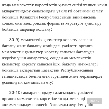
жаңа мемлекеттік көрсетілетін қызмет енгізілгеннен кейін
ақпараттандыру саласындағы уәкілетті органмен келісу
бойынша Қазақстан Республикасының заңнамасына
сәйкес оны электрондық форматта көрсетуге ауыстыру
бойынша шаралар қолдану;
30-9) мемлекеттік қызметтер көрсету сапасын
бағалау және бақылау жөніндегі уәкілетті органға
мемлекеттік қызметтер көрсету сапасын бағалауды
жүргізу үшін ақпараттың, сондай-ақ мемлекеттік
қызметтер көрсету сапасын ішкі бақылау нәтижелері
бойынша ақпараттың Қазақстан Республикасының
заңнамасында белгіленген тәртіппен және мерзімдерде
ұсынылуын қамтамасыз ету;
30-10) ақпараттандыру саласындағы уәкілетті
органға мемлекеттік көрсетілетін қызметтерді
Вверх
автоматтандыру процесін бағалауды жүргізу үшін