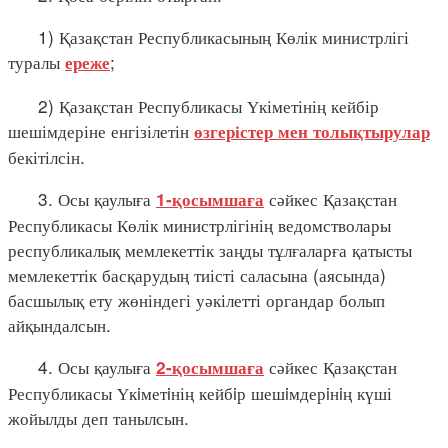
1) Қазақстан Республикасының Көлік министрлігі
туралы
;
ереже
2) Қазақстан Республикасы Үкіметінің кейбір
шешімдеріне енгізілетін
өзгерістер мен толықтырулар
бекітілсін.
3. Осы қаулыға
сәйкес Қазақстан
1-қосымшаға
Республикасы Көлік министрлігінің ведомстволары
республикалық мемлекеттік заңды тұлғаларға қатысты
мемлекеттік басқарудың тиісті саласына (аясында)
басшылық ету жөніндегі уәкілетті органдар болып
айқындалсын.
4. Осы қаулыға
сәйкес Қазақстан
2-қосымшаға
Республикасы Үкiметiнің кейбiр шешiмдерiнiң күші
жойылды деп танылсын.