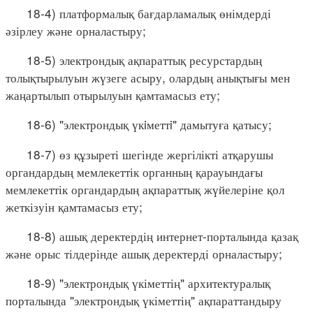
18-4) платформалық бағдарламалық өнімдерді
әзірлеу және орналастыру;
18-5) электрондық ақпараттық ресурстардың
толықтырылуын жүзеге асыру, олардың анықтығы мен
жаңартылып отырылуын қамтамасыз ету;
18-6) "электрондық үкiметтi" дамытуға қатысу;
18-7) өз құзыреті шегінде жергілікті атқарушы
органдардың мемлекеттік органның қарауындағы
мемлекеттік органдардың ақпараттық жүйелеріне қол
жеткізуін қамтамасыз ету;
18-8) ашық деректердің интернет-порталында қазақ
және орыс тілдерінде ашық деректерді орналастыру;
18-9) "электрондық үкіметтің" архитектуралық
порталында "электрондық үкіметтің" ақпараттандыру