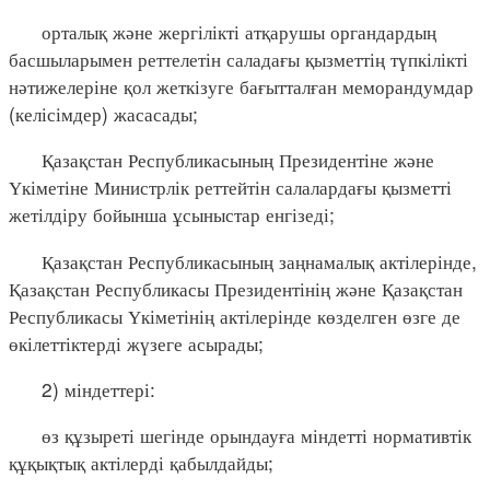
орталық және жергілікті атқарушы органдардың
басшыларымен реттелетін саладағы қызметтің түпкілікті
нәтижелеріне қол жеткізуге бағытталған меморандумдар
(келісімдер) жасасады;
Қазақстан Республикасының Президентіне және
Үкіметіне Министрлік реттейтін салалардағы қызметті
жетілдіру бойынша ұсыныстар енгізеді;
Қазақстан Республикасының заңнамалық актілерінде,
Қазақстан Республикасы Президентінің және Қазақстан
Республикасы Үкіметінің актілерінде көзделген өзге де
өкілеттіктерді жүзеге асырады;
2) міндеттері:
өз құзыреті шегінде орындауға міндетті нормативтік
құқықтық актілерді қабылдайды;