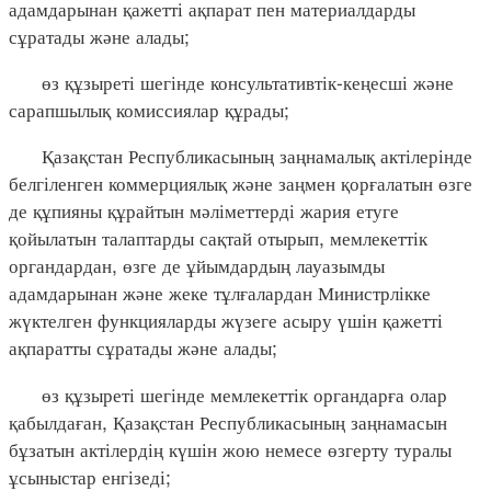
адамдарынан қажетті ақпарат пен материалдарды
сұратады және алады;
өз құзыреті шегінде консультативтік-кеңесші және
сарапшылық комиссиялар құрады;
Қазақстан Республикасының заңнамалық актілерінде
белгіленген коммерциялық және заңмен қорғалатын өзге
де құпияны құрайтын мәліметтерді жария етуге
қойылатын талаптарды сақтай отырып, мемлекеттік
органдардан, өзге де ұйымдардың лауазымды
адамдарынан және жеке тұлғалардан Министрлікке
жүктелген функцияларды жүзеге асыру үшін қажетті
ақпаратты сұратады және алады;
өз құзыреті шегінде мемлекеттік органдарға олар
қабылдаған, Қазақстан Республикасының заңнамасын
бұзатын актілердің күшін жою немесе өзгерту туралы
ұсыныстар енгізеді;