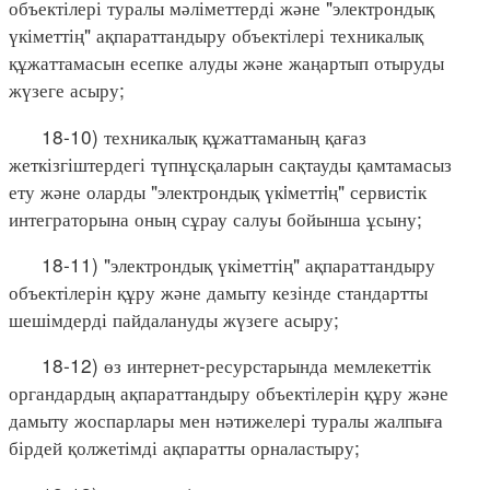
объектілері туралы мәліметтерді және "электрондық
үкіметтің" ақпараттандыру объектілері техникалық
құжаттамасын есепке алуды және жаңартып отыруды
жүзеге асыру;
18-10) техникалық құжаттаманың қағаз
жеткізгіштердегі түпнұсқаларын сақтауды қамтамасыз
ету және оларды "электрондық үкiметтiң" сервистік
интеграторына оның сұрау салуы бойынша ұсыну;
18-11) "электрондық үкіметтің" ақпараттандыру
объектілерін құру және дамыту кезінде стандартты
шешімдерді пайдалануды жүзеге асыру;
18-12) өз интернет-ресурстарында мемлекеттік
органдардың ақпараттандыру объектілерін құру және
дамыту жоспарлары мен нәтижелері туралы жалпыға
бірдей қолжетімді ақпаратты орналастыру;