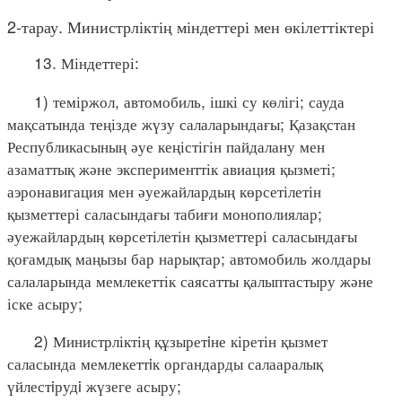
2-тарау. Министрліктің міндеттері мен өкілеттіктері
13. Міндеттері:
1) теміржол, автомобиль, ішкі су көлігі; сауда
мақсатында теңізде жүзу салаларындағы; Қазақстан
Республикасының әуе кеңістігін пайдалану мен
азаматтық және эксперименттік авиация қызметі;
аэронавигация мен әуежайлардың көрсетілетін
қызметтері саласындағы табиғи монополиялар;
әуежайлардың көрсетілетін қызметтері саласындағы
қоғамдық маңызы бар нарықтар; автомобиль жолдары
салаларында мемлекеттік саясатты қалыптастыру және
іске асыру;
2) Министрліктің құзыретiне кіретін қызмет
саласында мемлекеттiк органдарды салааралық
үйлестiрудi жүзеге асыру;