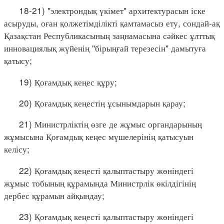
18-21) "электрондық үкімет" архитектурасын іске
асыруды, оған қолжетімділікті қамтамасыз ету, сондай-ақ
Қазақстан Республикасының заңнамасына сәйкес ұлттық
инновациялық жүйенің "бірыңғай терезесін" дамытуға
қатысу;
19) Қоғамдық кеңес құру;
20) Қоғамдық кеңестің ұсынымдарын қарау;
21) Министрліктің өзге де жұмыс органдарының
жұмысына Қоғамдық кеңес мүшелерінің қатысуын
келісу;
22) Қоғамдық кеңесті қалыптастыру жөніндегі
жұмыс тобының құрамында Министрлік өкілдігінің
дербес құрамын айқындау;
23) Қоғамдық кеңесті қалыптастыру жөніндегі