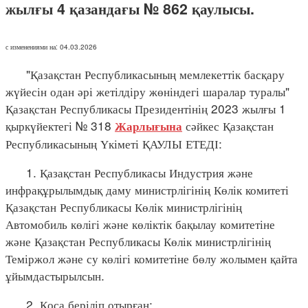
жылғы 4 қазандағы № 862 қаулысы.
с изменениями на: 04.03.2026
"Қазақстан Республикасының мемлекеттік басқару
жүйесін одан әрі жетілдіру жөніндегі шаралар туралы"
Қазақстан Республикасы Президентінің 2023 жылғы 1
қыркүйектегі № 318
сәйкес Қазақстан
Жарлығына
Республикасының Үкіметі ҚАУЛЫ ЕТЕДІ:
1. Қазақстан Республикасы Индустрия және
инфрақұрылымдық даму министрлігінің Көлік комитеті
Қазақстан Республикасы Көлік министрлігінің
Автомобиль көлігі және көліктік бақылау комитетіне
және Қазақстан Республикасы Көлік министрлігінің
Теміржол және су көлігі комитетіне бөлу жолымен қайта
ұйымдастырылсын.
2. Қоса беріліп отырған: