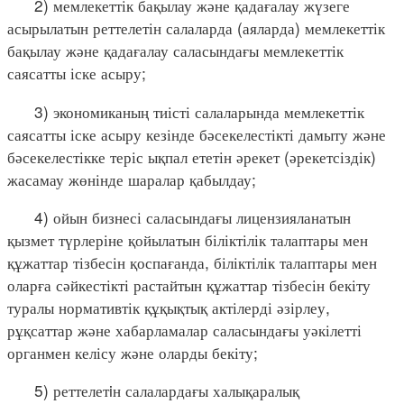
2) мемлекеттік бақылау және қадағалау жүзеге
асырылатын реттелетін салаларда (аяларда) мемлекеттік
бақылау және қадағалау саласындағы мемлекеттік
саясатты іске асыру;
3) экономиканың тиісті салаларында мемлекеттік
саясатты іске асыру кезінде бәсекелестікті дамыту және
бәсекелестікке теріс ықпал ететін әрекет (әрекетсіздік)
жасамау жөнінде шаралар қабылдау;
4) ойын бизнесі саласындағы лицензияланатын
қызмет түрлеріне қойылатын біліктілік талаптары мен
құжаттар тізбесін қоспағанда, біліктілік талаптары мен
оларға сәйкестікті растайтын құжаттар тізбесін бекіту
туралы нормативтік құқықтық актілерді әзірлеу,
рұқсаттар және хабарламалар саласындағы уәкілетті
органмен келісу және оларды бекіту;
5) реттелетiн салалардағы халықаралық