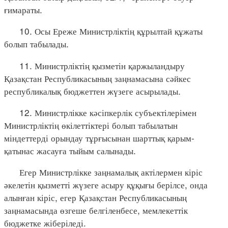
ғимараты.
10. Осы Ереже Министрліктің құрылтай құжаты
болып табылады.
11. Министрліктің қызметін қаржыландыру
Қазақстан Республикасының заңнамасына сәйкес
республикалық бюджеттен жүзеге асырылады.
12. Министрлікке кәсіпкерлік субъектілерімен
Министрліктің өкілеттіктері болып табылатын
міндеттерді орындау тұрғысынан шарттық қарым-
қатынас жасауға тыйым салынады.
Егер Министрлікке заңнамалық актілермен кіріс
әкелетін қызметті жүзеге асыру құқығы берілсе, онда
алынған кіріс, егер Қазақстан Республикасының
заңнамасында өзгеше белгіленбесе, мемлекеттік
бюджетке жіберіледі.