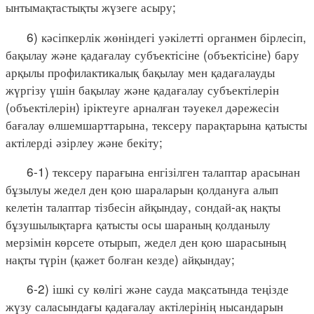
ынтымақтастықты жүзеге асыру;
6) кәсіпкерлік жөніндегі уәкілетті органмен бірлесіп,
бақылау және қадағалау субъектісіне (объектісіне) бару
арқылы профилактикалық бақылау мен қадағалауды
жүргізу үшін бақылау және қадағалау субъектілерін
(объектілерін) іріктеуге арналған тәуекел дәрежесін
бағалау өлшемшарттарына, тексеру парақтарына қатысты
актілерді әзірлеу және бекіту;
6-1) тексеру парағына енгізілген талаптар арасынан
бұзылуы жедел ден қою шараларын қолдануға алып
келетін талаптар тізбесін айқындау, сондай-ақ нақты
бұзушылықтарға қатысты осы шараның қолданылу
мерзімін көрсете отырып, жедел ден қою шарасының
нақты түрін (қажет болған кезде) айқындау;
6-2) ішкі су көлігі және сауда мақсатында теңізде
жүзу саласындағы қадағалау актілерінің нысандарын