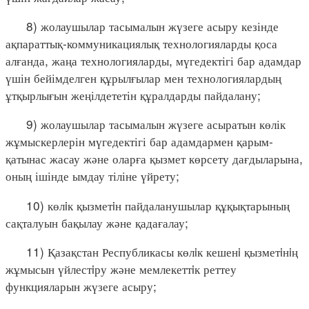
8) жолаушылар тасымалын жүзеге асыру кезінде
ақпараттық-коммуникациялық технологияларды қоса
алғанда, жаңа технологияларды, мүгедектігі бар адамдар
үшін бейімделген құрылғылар мен технологиялардың
ұтқырлығын жеңілдететін құралдарды пайдалану;
9) жолаушылар тасымалын жүзеге асыратын көлік
жұмыскерлерін мүгедектігі бар адамдармен қарым-
қатынас жасау және оларға қызмет көрсету дағдыларына,
оның ішінде ымдау тіліне үйрету;
10) көлiк қызметiн пайдаланушылар құқықтарының
сақталуын бақылау және қадағалау;
11) Қазақстан Республикасы көлiк кешенi қызметiнiң
жұмысын үйлестiру және мемлекеттiк реттеу
функцияларын жүзеге асыру;