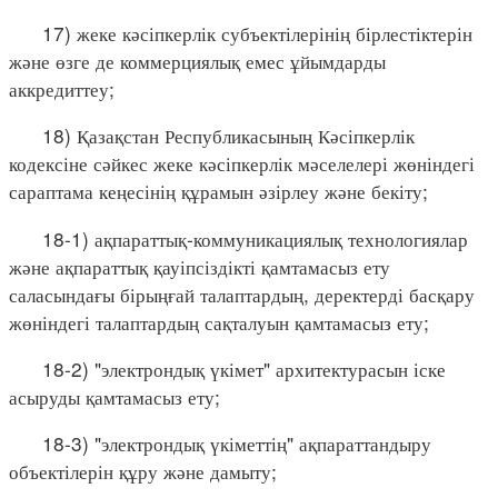
17) жеке кәсіпкерлік субъектілерінің бірлестіктерін
және өзге де коммерциялық емес ұйымдарды
аккредиттеу;
18) Қазақстан Республикасының Кәсіпкерлік
кодексіне сәйкес жеке кәсіпкерлік мәселелері жөніндегі
сараптама кеңесінің құрамын әзірлеу және бекіту;
18-1) ақпараттық-коммуникациялық технологиялар
және ақпараттық қауіпсіздікті қамтамасыз ету
саласындағы бірыңғай талаптардың, деректерді басқару
жөніндегі талаптардың сақталуын қамтамасыз ету;
18-2) "электрондық үкімет" архитектурасын іске
асыруды қамтамасыз ету;
18-3) "электрондық үкіметтің" ақпараттандыру
объектілерін құру және дамыту;