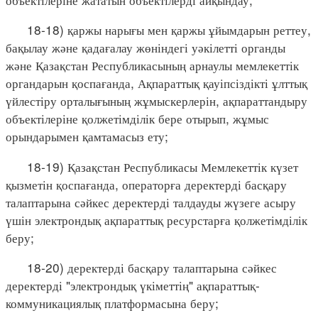
18-18) қаржы нарығы мен қаржы ұйымдарын реттеу,
бақылау және қадағалау жөніндегі уәкілетті органды
және Қазақстан Республикасының арнаулы мемлекеттік
органдарын қоспағанда, Ақпараттық қауіпсіздікті ұлттық
үйлестіру орталығының жұмыскерлерін, ақпараттандыру
объектілеріне қолжетімділік бере отырып, жұмыс
орындарымен қамтамасыз ету;
18-19) Қазақстан Республикасы Мемлекеттік күзет
қызметін қоспағанда, операторға деректерді басқару
талаптарына сәйкес деректерді талдауды жүзеге асыру
үшін электрондық ақпараттық ресурстарға қолжетімділік
беру;
18-20) деректерді басқару талаптарына сәйкес
деректерді "электрондық үкіметтің" ақпараттық-
коммуникациялық платформасына беру;