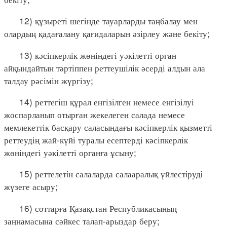
12) құзыреті шегінде тауарларды таңбалау мен
олардың қадағалану қағидаларын әзірлеу және бекіту;
13) кәсіпкерлік жөніндегі уәкілетті орган
айқындайтын тәртіппен реттеушілік әсерді алдын ала
талдау рәсімін жүргізу;
14) реттегіш құрал енгізілген немесе енгізілуі
жоспарланып отырған жекелеген салада немесе
мемлекеттік басқару саласындағы кәсіпкерлік қызметті
реттеудің жай-күйі туралы есептерді кәсіпкерлік
жөніндегі уәкілетті органға ұсыну;
15) реттелетiн салаларда салааралық үйлестiрудi
жүзеге асыру;
16) соттарға Қазақстан Республикасының
заңнамасына сәйкес талап-арыздар беру;