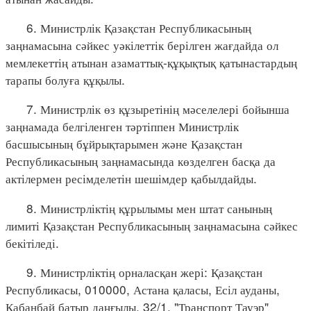
6. Министрлік Қазақстан Республикасының
заңнамасына сәйкес уәкілеттік берілген жағдайда ол
мемлекеттің атынан азаматтық-құқықтық қатынастардың
тарапы болуға құқылы.
7. Министрлік өз құзыретінің мәселелері бойынша
заңнамада белгіленген тәртіппен Министрлік
басшысының бұйрықтарымен және Қазақстан
Республикасының заңнамасында көзделген басқа да
актілермен ресімделетін шешімдер қабылдайды.
8. Министрліктің құрылымы мен штат санының
лимиті Қазақстан Республикасының заңнамасына сәйкес
бекітіледі.
9. Министрліктің орналасқан жері: Қазақстан
Республикасы, 010000, Астана қаласы, Есіл ауданы,
Қабанбай батыр даңғылы, 32/1, "Транспорт Тауэр"