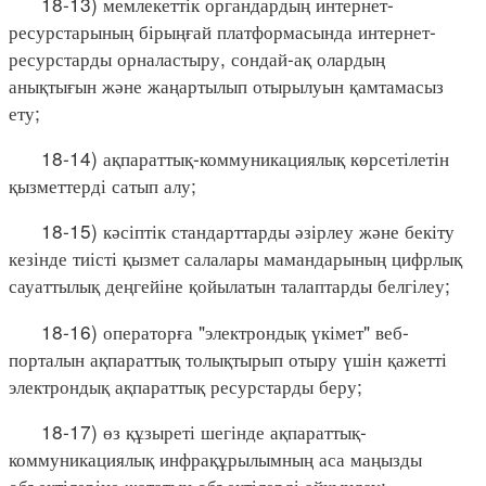
18-13) мемлекеттік органдардың интернет-
ресурстарының бірыңғай платформасында интернет-
ресурстарды орналастыру, сондай-ақ олардың
анықтығын және жаңартылып отырылуын қамтамасыз
ету;
18-14) ақпараттық-коммуникациялық көрсетілетін
қызметтерді сатып алу;
18-15) кәсіптік стандарттарды әзірлеу және бекіту
кезінде тиісті қызмет салалары мамандарының цифрлық
сауаттылық деңгейіне қойылатын талаптарды белгілеу;
18-16) операторға "электрондық үкімет" веб-
порталын ақпараттық толықтырып отыру үшін қажетті
электрондық ақпараттық ресурстарды беру;
18-17) өз құзыреті шегінде ақпараттық-
коммуникациялық инфрақұрылымның аса маңызды
объектілеріне жататын объектілерді айқындау;