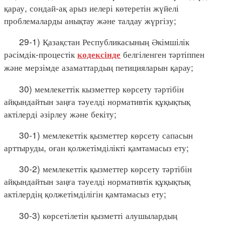
қарау, сондай-ақ арыз иелері көтеретін жүйелі
проблемаларды анықтау және талдау жүргізу;
29-1) Қазақстан Республикасының Әкімшілік
рәсімдік-процестік
белгіленген тәртіппен
кодексінде
және мерзімде азаматтардың петицияларын қарау;
30) мемлекеттік кызметтер көрсету тәртібін
айқындайтын заңға тәуелді нормативтік құқықтық
актілерді әзірлеу және бекіту;
30-1) мемлекеттік қызметтер көрсету сапасын
арттыруды, оған қолжетімділікті қамтамасыз ету;
30-2) мемлекеттік қызметтер көрсету тәртібін
айқындайтын заңға тәуелді нормативтік құқықтық
актілердің қолжетімділігін қамтамасыз ету;
30-3) көрсетілетін қызметті алушылардың