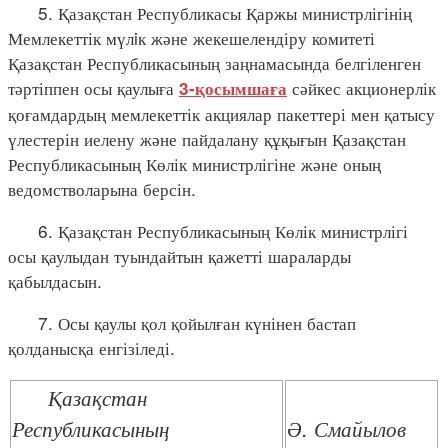
5. Қазақстан Республикасы Қаржы министрлігінің
Мемлекеттік мүлiк және жекешелендіру комитеті
Қазақстан Республикасының заңнамасында белгіленген
тәртіппен осы қаулыға
сәйкес акционерлік
3-қосымшаға
қоғамдардың мемлекеттік акциялар пакеттері мен қатысу
үлестерін иелену және пайдалану құқығын Қазақстан
Республикасының Көлік министрлігіне және оның
ведомстволарына берсін.
6. Қазақстан Республикасының Көлік министрлігі
осы қаулыдан туындайтын қажетті шараларды
қабылдасын.
7. Осы қаулы қол қойылған күнінен бастап
қолданысқа енгізіледі.
Қазақстан
Республикасының
Ә. Смайылов