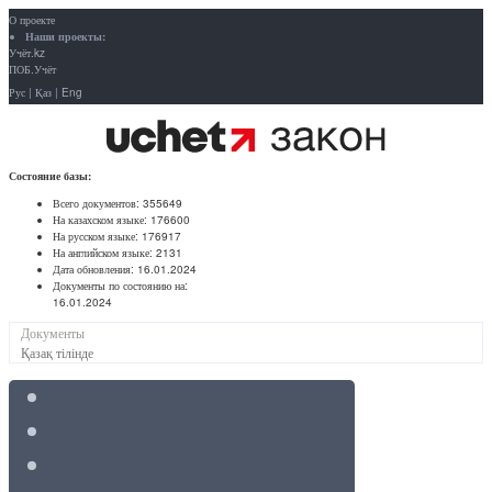
О проекте
Наши проекты:
Учёт.kz
ПОБ.Учёт
Рус
|
Қаз
|
Eng
Состояние базы:
Всего документов:
355649
На казахском языке:
176600
На русском языке:
176917
На английском языке:
2131
Дата обновления:
16.01.2024
Документы по состоянию на:
16.01.2024
Документы
Қазақ тілінде