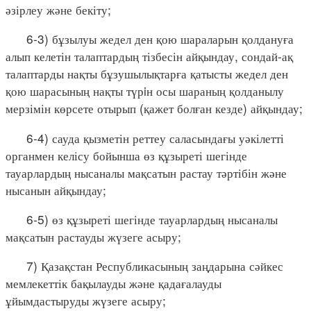
әзірлеу және бекіту;
6-3) бұзылуы жедел ден қою шараларын қолдануға
алып келетін талаптардың тізбесін айқындау, сондай-ақ
талаптарды нақты бұзушылықтарға қатысты жедел ден
қою шарасының нақты түрiн осы шараның қолданылу
мерзімін көрсете отырып (қажет болған кезде) айқындау;
6-4) сауда қызметін реттеу саласындағы уәкілетті
органмен келісу бойынша өз құзыреті шегінде
тауарлардың нысаналы мақсатын растау тәртібін және
нысанын айқындау;
6-5) өз құзыреті шегінде тауарлардың нысаналы
мақсатын растауды жүзеге асыру;
7) Қазақстан Республикасының заңдарына сәйкес
мемлекеттік бақылауды және қадағалауды
ұйымдастыруды жүзеге асыру;