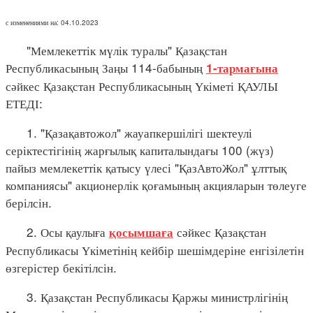
с изменениями на: 04.10.2023
"Мемлекеттік мүлік туралы" Қазақстан
Республикасының Заңы 114-бабының
1-тармағына
сәйкес Қазақстан Республикасының Үкіметі ҚАУЛЫ
ЕТЕДІ:
1. "Қазақавтожол" жауапкершілігі шектеулі
серіктестігінің жарғылық капиталындағы 100 (жүз)
пайыз мемлекеттік қатысу үлесі "ҚазАвтоЖол" ұлттық
компаниясы" акционерлік қоғамының акцияларын төлеуге
берілсін.
2. Осы қаулыға
сәйкес Қазақстан
қосымшаға
Республикасы Үкіметінің кейбір шешімдеріне енгізілетін
өзгерістер бекітілсін.
3. Қазақстан Республикасы Қаржы министрлігінің