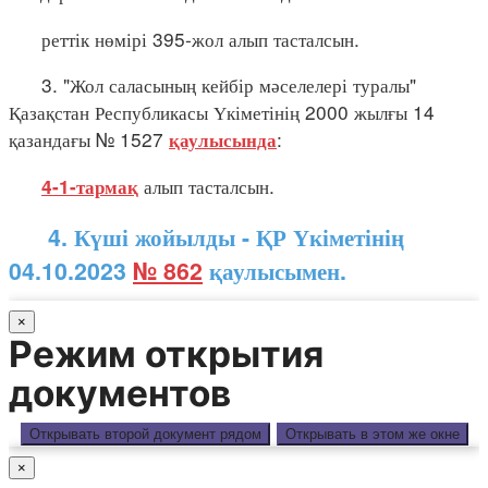
реттік нөмірі 395-жол алып тасталсын.
3. "Жол саласының кейбір мәселелері туралы"
Қазақстан Республикасы Үкіметінің 2000 жылғы 14
қазандағы № 1527
:
қаулысында
алып тасталсын.
4-1-тармақ
4. Күші жойылды - ҚР Үкіметінің
04.10.2023
№ 862
қаулысымен.
×
Режим открытия
документов
Открывать второй документ рядом
Открывать в этом же окне
×