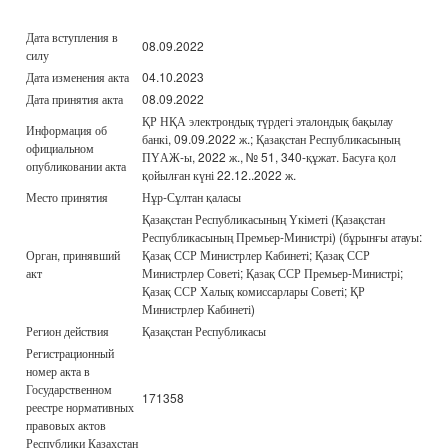
Дата вступления в
08.09.2022
силу
Дата изменения акта
04.10.2023
Дата принятия акта
08.09.2022
ҚР НҚА электрондық түрдегі эталондық бақылау
Информация об
банкі, 09.09.2022 ж.; Қазақстан Республикасының
официальном
ПҮАЖ-ы, 2022 ж., № 51, 340-құжат. Басуға қол
опубликовании акта
қойылған күні 22.12..2022 ж.
Место принятия
Нұр-Сұлтан қаласы
Қазақстан Республикасының Үкіметі (Қазақстан
Республикасының Премьер-Министрі) (бұрынғы атауы:
Орган, принявший
Қазақ ССР Министрлер Кабинеті; Қазақ ССР
акт
Министрлер Советі; Қазақ ССР Премьер-Министрі;
Қазақ ССР Халық комиссарлары Советі; ҚР
Министрлер Кабинеті)
Регион действия
Қазақстан Республикасы
Регистрационный
номер акта в
Государственном
171358
реестре нормативных
правовых актов
Республики Казахстан