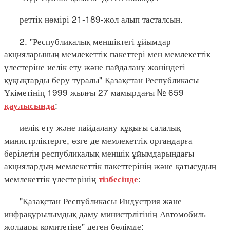
реттік нөмірі 21-189-жол алып тасталсын.
2. "Республикалық меншіктегі ұйымдар
акцияларының мемлекеттік пакеттері мен мемлекеттік
үлестеріне иелік ету және пайдалану жөніндегі
құқықтарды беру туралы" Қазақстан Республикасы
Үкіметінің 1999 жылғы 27 мамырдағы № 659
:
қаулысында
иелік ету және пайдалану құқығы салалық
министрліктерге, өзге де мемлекеттік органдарға
берілетін республикалық меншік ұйымдарындағы
акциялардың мемлекеттік пакеттерінің және қатысудың
мемлекеттік үлестерінің
:
тізбесінде
"Қазақстан Республикасы Индустрия және
инфрақұрылымдық даму министрлігінің Автомобиль
жолдары комитетіне" деген бөлімде: