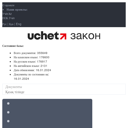
О проекте
Наши проекты:
Учёт.kz
ПОБ.Учёт
Рус
|
Қаз
|
Eng
Состояние базы:
Всего документов:
355649
На казахском языке:
176600
На русском языке:
176917
На английском языке:
2131
Дата обновления:
16.01.2024
Документы по состоянию на:
16.01.2024
Документы
Қазақ тілінде