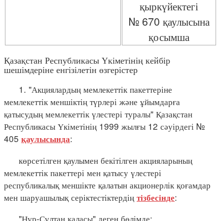
қыркүйектегі
№ 670 қаулысына
қосымша
Қазақстан Республикасы Үкіметінің кейбір
шешімдеріне енгізілетін өзгерістер
1. "Акциялардың мемлекеттік пакеттеріне
мемлекеттік меншіктің түрлері және ұйымдарға
қатысудың мемлекеттік үлестері туралы" Қазақстан
Республикасы Үкіметінің 1999 жылғы 12 сәуірдегі №
405
:
қаулысында
көрсетілген қаулымен бекітілген акцияларының
мемлекеттік пакеттері мен қатысу үлестері
республикалық меншікте қалатын акционерлік қоғамдар
мен шаруашылық серіктестіктердің
:
тізбесінде
"Нұр-Сұлтан қаласы" деген бөлімде: