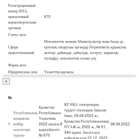
Регистрационный
номер НПА,
присвоенный
670
нормотворческим
органом
Статус акта
Мемлекеттік меншік Министрліктер және басқа да
Сфера
орталық атқарушы органдар Нормативтік құқықтық
правоотношений
актілер: дайындау, қабылдау, өзгерту, жариялау,
түсіндіру, мемлекеттік есепке алу
Форма акта
Юридическая сила
Үкіметтің қаулысы
×
№
ҚР НҚА электрондық
Қазақстан
түрдегі эталондық бақылау
Республикалық
Республикасы
банкі, 09.09.2022 ж.;
меншіктің
Үкіметінің
Қазақстан Республикасының
1
кейбір
2022 жылғы 8
08.09.2022
ПҮАЖ-ы, 2022 ж., № 51,
мәселелері
қыркүйектегі
340-құжат. Басуға қол
туралы
№ 670
қойылған күні 22.12..2022