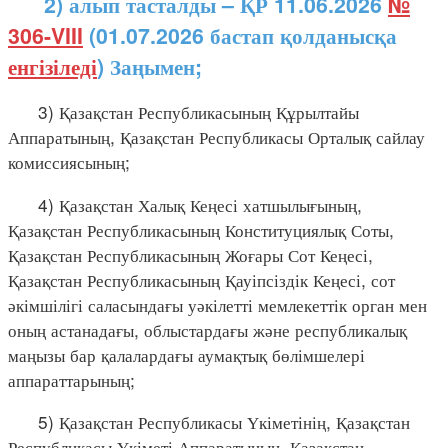
2) алып тасталды – ҚР 11.06.2026
№
306-VIII
(01.07.2026 бастап қолданысқа
енгізіледі
) Заңымен;
3) Қазақстан Республикасының Құрылтайы
Аппаратының, Қазақстан Республикасы Орталық сайлау
комиссиясының;
4) Қазақстан Халық Кеңесі хатшылығының,
Қазақстан Республикасының Конституциялық Соты,
Қазақстан Республикасының Жоғары Сот Кеңесі,
Қазақстан Республикасының Қауіпсіздік Кеңесі, сот
әкімшілігі саласындағы уәкілетті мемлекеттік орган мен
оның астанадағы, облыстардағы және республикалық
маңызы бар қалалардағы аумақтық бөлімшелері
аппараттарының;
5) Қазақстан Республикасы Үкіметінің, Қазақстан
Республикасы Үкіметі Аппаратының, Қазақстан