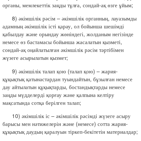
органы, мемлекеттік заңды тұлға, сондай-ақ өзге ұйым;
8) әкімшілік рәсім – әкімшілік органның, лауазымды
адамның әкімшілік істі қарау, ол бойынша шешімді
қабылдау және орындау жөніндегі, жолданым негізінде
немесе өз бастамасы бойынша жасалатын қызметі,
сондай-ақ оңайлатылған әкімшілік рәсім тәртібімен
жүзеге асырылатын қызмет;
9) әкімшілік талап қою (талап қою) – жария-
құқықтық қатынастардан туындайтын, бұзылған немесе
дау айтылатын құқықтарды, бостандықтарды немесе
заңды мүдделерді қорғау және қалпына келтіру
мақсатында сотқа берілген талап;
10) әкімшілік іс – әкімшілік рәсімді жүзеге асыру
барысы мен нәтижелерін және (немесе) сотта жария-
құқықтық даудың қаралуын тіркеп-бекітетін материалдар;