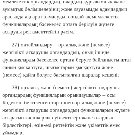
мемлекеттік органдардың, олардың құрылымдық және
аумақтық бөлімшелерінің және лауазымды адамдардың
арасында ақпарат алмасуды, сондай-ақ мемлекеттік
функциялардың бәсекелес ортаға берілуін жүзеге
асыруды регламенттейтін рәсім;
27) оңтайландыру – орталық және (немесе)
жергілікті атқарушы органдардың, оның ішінде
функцияларды бәсекелес ортаға беруге байланысты штат
санын қысқартуға, шығыстарын қысқартуға және
(немесе) қайта бөлуге бағытталған шаралар кешені;
28) орталық және (немесе) жергілікті атқарушы
органдардың функцияларын орындаушылар – осы
Кодексте белгіленген тәртіппен орталық және (немесе)
жергілікті атқарушы органдардың функцияларын жүзеге
асыратын кәсіпкерлік субъектілері және олардың
бірлестіктері, өзін-өзі реттейтін және үкіметтік емес
ұйымдар;