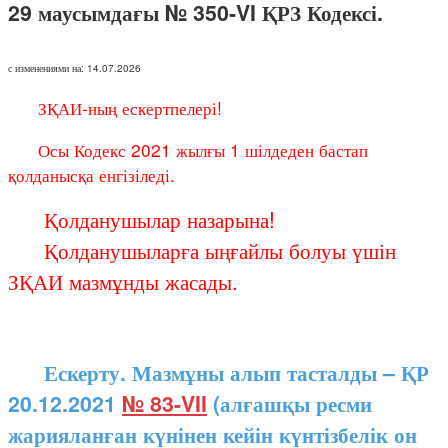
29 маусымдағы № 350-VI ҚРЗ Кодексі.
с изменениями на: 14.07.2026
ЗҚАИ-ның ескертпелері!
Осы Кодекс 2021 жылғы 1 шілдеден бастап
қолданысқа енгізіледі.
Қолданушылар назарына!
Қолданушыларға ыңғайлы болуы үшін
ЗҚАИ мазмұнды жасады.
Ескерту. Мазмұны алып тасталды – ҚР
20.12.2021
№ 83-VII
(алғашқы ресми
жарияланған күнінен кейін күнтізбелік он