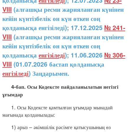
қолданысқа
енгізіледі
); 12.07.2023
№ 23-
VIII
(алғашқы ресми жарияланған күнінен
кейін күнтізбелік он күн өткен соң
қолданысқа енгізіледі); 17.12.2025
№ 241-
VIII
(алғашқы ресми жарияланған күнінен
кейін күнтізбелік он күн өткен соң
қолданысқа
енгізіледі
); 11.06.2026
№ 306-
VIII
(01.07.2026 бастап қолданысқа
енгізіледі
) Заңдарымен.
4-бап. Осы
Кодексте
пайдаланылатын
негізгі
ұғымдар
1. Осы Кодексте қамтылған ұғымдар мынадай
мағынада қолданылады:
1) арыз – әкімшілік рәсімге қатысушының өз