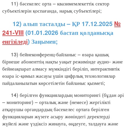
11) бәсекелес орта – квазимемлекеттік сектор
субъектілерін қоспағанда, нарық субъектілері;
12) алып тасталды – ҚР 17.12.2025
№
241-VIII
(01.01.2026 бастап қолданысқа
енгізіледі
) Заңымен;
13) бейнеконференц-байланыс – өзара қашық
бірнеше абоненттің нақты уақыт режимінде аудио- және
бейнеақпарат алмасу мүмкіндігі беріліп, интерактивтік
өзара іс-қимыл жасауы үшін цифрлық технологиялар
пайдаланылатын көрсетілетін байланыс қызметі;
14) берілген функциялардың мониторингі (бұдан әрі
– мониторинг) – орталық және (немесе) жергілікті
атқарушы органдардың бәсекелес ортаға берілген
функцияларын жүзеге асыру жөніндегі деректерді
жүйелі және үздіксіз жинауға, өңдеуге, талдауға және