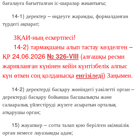
бағалауға бағытталған іс-шаралар жиынтығы;
14-1) деректер – өңдеуге жарамды, формалданған
түрдегі ақпарат;
ЗҚАИ-ның ескертпесі!
14-2) тармақшаны алып тастау көзделген –
ҚР 24.06.2026
№ 326-VIII
(алғашқы ресми
жарияланған күнінен кейін күнтізбелік алпыс
күн өткен соң қолданысқа
енгізіледі
) Заңымен.
14-2) деректерді басқару жөніндегі уәкілетті орган –
деректерді басқару бойынша басшылықты және
салааралық үйлестіруді жүзеге асыратын орталық
атқарушы орган;
15) жауапкер – сотта талап қою берілген әкімшілік
орган немесе лауазымды адам;