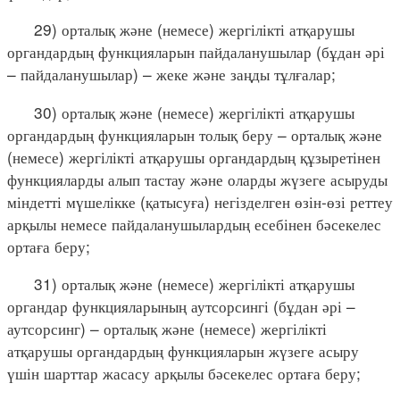
29) орталық және (немесе) жергілікті атқарушы
органдардың функцияларын пайдаланушылар (бұдан әрі
– пайдаланушылар) – жеке және заңды тұлғалар;
30) орталық және (немесе) жергілікті атқарушы
органдардың функцияларын толық беру – орталық және
(немесе) жергілікті атқарушы органдардың құзыретінен
функцияларды алып тастау және оларды жүзеге асыруды
міндетті мүшелікке (қатысуға) негізделген өзін-өзі реттеу
арқылы немесе пайдаланушылардың есебінен бәсекелес
ортаға беру;
31) орталық және (немесе) жергілікті атқарушы
органдар функцияларының аутсорсингі (бұдан әрі –
аутсорсинг) – орталық және (немесе) жергілікті
атқарушы органдардың функцияларын жүзеге асыру
үшін шарттар жасасу арқылы бәсекелес ортаға беру;