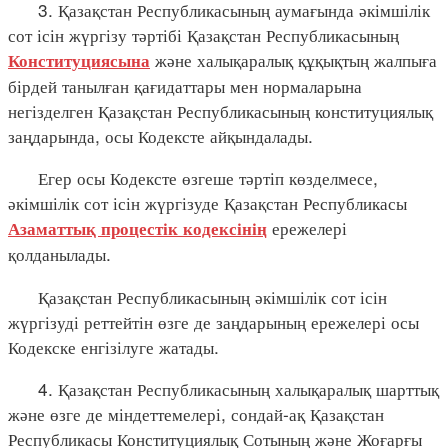
3. Қазақстан Республикасының аумағында әкімшілік
сот ісін жүргізу тәртібі Қазақстан Республикасының
және халықаралық құқықтың жалпыға
Конституциясына
бірдей танылған қағидаттары мен нормаларына
негізделген Қазақстан Республикасының конституциялық
заңдарында, осы Кодексте айқындалады.
Егер осы Кодексте өзгеше тәртіп көзделмесе,
әкімшілік сот ісін жүргізуде Қазақстан Республикасы
ережелері
Азаматтық процестік кодексінің
қолданылады.
Қазақстан Республикасының әкімшілік сот ісін
жүргізуді реттейтін өзге де заңдарының ережелері осы
Кодекске енгізілуге жатады.
4. Қазақстан Республикасының халықаралық шарттық
және өзге де міндеттемелері, сондай-ақ Қазақстан
Республикасы Конституциялық Сотының және Жоғарғы