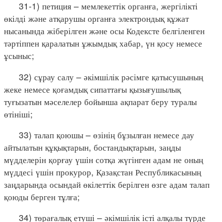
31-1) петиция – мемлекеттік органға, жергілікті
өкілді және атқарушы органға электрондық құжат
нысанында жіберілген және осы Кодексте белгіленген
тәртіппен қаралатын ұжымдық хабар, үн қосу немесе
ұсыныс;
32) сұрау салу – әкімшілік рәсімге қатысушының
жеке немесе қоғамдық сипаттағы қызығушылық
туғызатын мәселелер бойынша ақпарат беру туралы
өтініші;
33) талап қоюшы – өзінің бұзылған немесе дау
айтылатын құқықтарын, бостандықтарын, заңды
мүдделерін қорғау үшін сотқа жүгінген адам не оның
мүддесі үшін прокурор, Қазақстан Республикасының
заңдарында осындай өкілеттік берілген өзге адам талап
қоюды берген тұлға;
34) төрағалық етуші – әкімшілік істі алқалы түрде