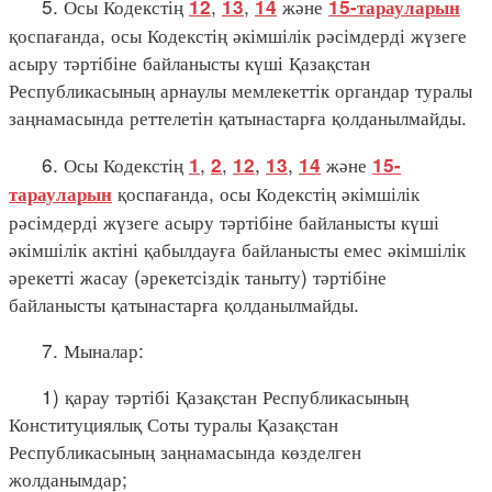
5. Осы Кодекстің
,
,
және
12
13
14
15-тарауларын
қоспағанда, осы Кодекстің әкімшілік рәсімдерді жүзеге
асыру тәртібіне байланысты күші Қазақстан
Республикасының арнаулы мемлекеттік органдар туралы
заңнамасында реттелетін қатынастарға қолданылмайды.
6. Осы Кодекстің
,
,
,
,
және
1
2
12
13
14
15-
қоспағанда, осы Кодекстің әкімшілік
тарауларын
рәсімдерді жүзеге асыру тәртібіне байланысты күші
әкімшілік актіні қабылдауға байланысты емес әкімшілік
әрекетті жасау (әрекетсіздік таныту) тәртібіне
байланысты қатынастарға қолданылмайды.
7. Мыналар:
1) қарау тәртібі Қазақстан Республикасының
Конституциялық Соты туралы Қазақстан
Республикасының заңнамасында көзделген
жолданымдар;