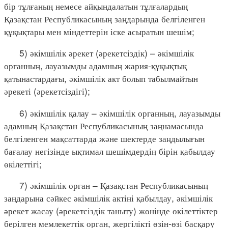
бір тұлғаның немесе айқындалатын тұлғалардың
Қазақстан Республикасының заңдарында белгіленген
құқықтары мен міндеттерін іске асыратын шешім;
5) әкімшілік әрекет (әрекетсіздік) – әкімшілік
органның, лауазымды адамның жария-құқықтық
қатынастардағы, әкімшілік акт болып табылмайтын
әрекеті (әрекетсіздігі);
6) әкімшілік қалау – әкімшілік органның, лауазымды
адамның Қазақстан Республикасының заңнамасында
белгіленген мақсаттарда және шектерде заңдылығын
бағалау негізінде ықтимал шешімдердің бірін қабылдау
өкілеттігі;
7) әкімшілік орган – Қазақстан Республикасының
заңдарына сәйкес әкімшілік актіні қабылдау, әкімшілік
әрекет жасау (әрекетсіздік таныту) жөнінде өкілеттіктер
берілген мемлекеттік орган, жергілікті өзін-өзі басқару