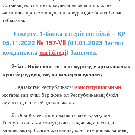
Сотының нормативтік қаулылары әкімшілік және
әкімшілік-процестік құқықтың құрамдас бөлігі болып
табылады.
Ескерту. 1-бапқа өзгеріс енгізілді – ҚР
05.11.2022
№ 157-VII
(01.01.2023 бастап
қолданысқа
енгізіледі
) Заңымен.
2-бап.
Әкімшілік
сот
ісін
жүргізуде
артықшылық
күші
бар
құқықтық
нормаларды
қолдану
1. Қазақстан Республикасы
Конституциясының
жоғары заң күші бар және ол Республиканың бүкіл
аумағында тікелей қолданылады.
2. Осы Кодекстің нормалары мен Қазақстан
Республикасы конституциялық заңының арасында
қайшылықтар болған жағдайда, конституциялық заңның