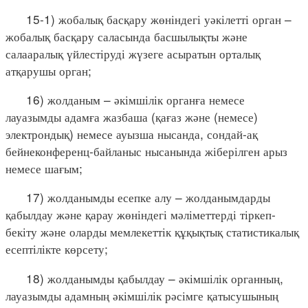
15-1) жобалық басқару жөніндегі уәкілетті орган –
жобалық басқару саласында басшылықты және
салааралық үйлестіруді жүзеге асыратын орталық
атқарушы орган;
16) жолданым – әкімшілік органға немесе
лауазымды адамға жазбаша (қағаз және (немесе)
электрондық) немесе ауызша нысанда, сондай-ақ
бейнеконференц-байланыс нысанында жіберілген арыз
немесе шағым;
17) жолданымды есепке алу – жолданымдарды
қабылдау және қарау жөніндегі мәліметтерді тіркеп-
бекіту және оларды мемлекеттік құқықтық статистикалық
есептілікте көрсету;
18) жолданымды қабылдау – әкімшілік органның,
лауазымды адамның әкімшілік рәсімге қатысушының