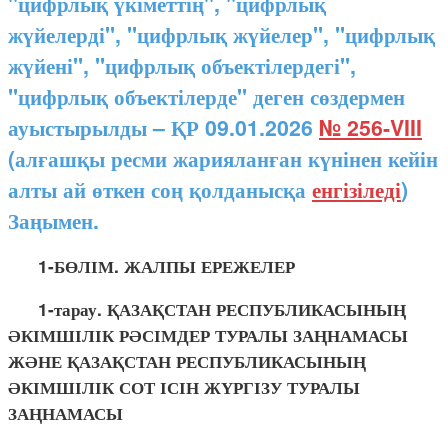
"цифрлық үкіметтің", "цифрлық
жүйелерді", "цифрлық жүйелер", "цифрлық
жүйені", "цифрлық объектілердегі",
"цифрлық объектілерде" деген сөздермен
ауыстырылды – ҚР 09.01.2026
№ 256-VIII
(алғашқы ресми жарияланған күнінен кейін
алты ай өткен соң қолданысқа
енгізіледі
)
Заңымен.
1-БӨЛІМ. ЖАЛПЫ ЕРЕЖЕЛЕР
1-тарау. ҚАЗАҚСТАН РЕСПУБЛИКАСЫНЫҢ
ӘКІМШІЛІК РӘСІМДЕР ТУРАЛЫ ЗАҢНАМАСЫ
ЖӘНЕ ҚАЗАҚСТАН РЕСПУБЛИКАСЫНЫҢ
ӘКІМШІЛІК СОТ ІСІН ЖҮРГІЗУ ТУРАЛЫ
ЗАҢНАМАСЫ