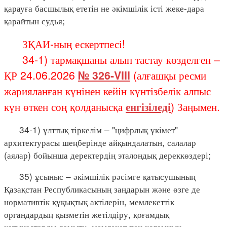
қарауға басшылық ететін не әкімшілік істі жеке-дара
қарайтын судья;
ЗҚАИ-ның ескертпесі!
34-1) тармақшаны алып тастау көзделген –
ҚР 24.06.2026
№ 326-VIII
(алғашқы ресми
жарияланған күнінен кейін күнтізбелік алпыс
күн өткен соң қолданысқа
енгізіледі
) Заңымен.
34-1) ұлттық тіркелім – "цифрлық үкімет"
архитектурасы шеңберінде айқындалатын, салалар
(аялар) бойынша деректердің эталондық дереккөздері;
35) ұсыныс – әкімшілік рәсімге қатысушының
Қазақстан Республикасының заңдарын және өзге де
нормативтік құқықтық актілерін, мемлекеттік
органдардың қызметін жетілдіру, қоғамдық
қатынастарды дамыту, мемлекет пен қоғамның