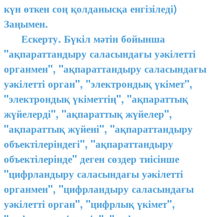
күн өткен соң қолданысқа енгізіледі)
Заңымен.
Ескерту. Бүкіл мәтін бойынша
"ақпараттандыру саласындағы уәкілетті
органмен", "ақпараттандыру саласындағы
уәкілетті орган", "электрондық үкімет",
"электрондық үкіметтің", "ақпараттық
жүйелерді", "ақпараттық жүйелер",
"ақпараттық жүйені", "ақпараттандыру
объектілеріндегі", "ақпараттандыру
объектілерінде" деген сөздер тиісінше
"цифрландыру саласындағы уәкілетті
органмен", "цифрландыру саласындағы
уәкілетті орган", "цифрлық үкімет",