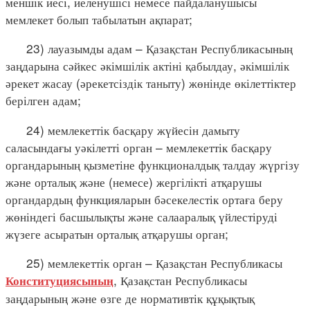
меншік иесі, иеленушісі немесе пайдаланушысы
мемлекет болып табылатын ақпарат;
23) лауазымды адам – Қазақстан Республикасының
заңдарына сәйкес әкімшілік актіні қабылдау, әкімшілік
әрекет жасау (әрекетсіздік таныту) жөнінде өкілеттіктер
берілген адам;
24) мемлекеттік басқару жүйесін дамыту
саласындағы уәкілетті орган – мемлекеттік басқару
органдарының қызметіне функционалдық талдау жүргізу
және орталық және (немесе) жергілікті атқарушы
органдардың функцияларын бәсекелестік ортаға беру
жөніндегі басшылықты және салааралық үйлестіруді
жүзеге асыратын орталық атқарушы орган;
25) мемлекеттік орган – Қазақстан Республикасы
, Қазақстан Республикасы
Конституциясының
заңдарының және өзге де нормативтік құқықтық