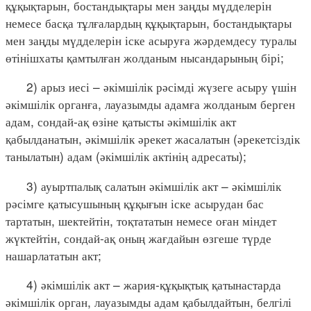
құқықтарын, бостандықтары мен заңды мүдделерін
немесе басқа тұлғалардың құқықтарын, бостандықтары
мен заңды мүдделерін іске асыруға жәрдемдесу туралы
өтінішхаты қамтылған жолданым нысандарының бірі;
2) арыз иесі – әкімшілік рәсімді жүзеге асыру үшін
әкімшілік органға, лауазымды адамға жолданым берген
адам, сондай-ақ өзіне қатысты әкімшілік акт
қабылданатын, әкімшілік әрекет жасалатын (әрекетсіздік
танылатын) адам (әкімшілік актінің адресаты);
3) ауыртпалық салатын әкімшілік акт – әкімшілік
рәсімге қатысушының құқығын іске асырудан бас
тартатын, шектейтін, тоқтататын немесе оған міндет
жүктейтін, сондай-ақ оның жағдайын өзгеше түрде
нашарлататын акт;
4) әкімшілік акт – жария-құқықтық қатынастарда
әкімшілік орган, лауазымды адам қабылдайтын, белгілі