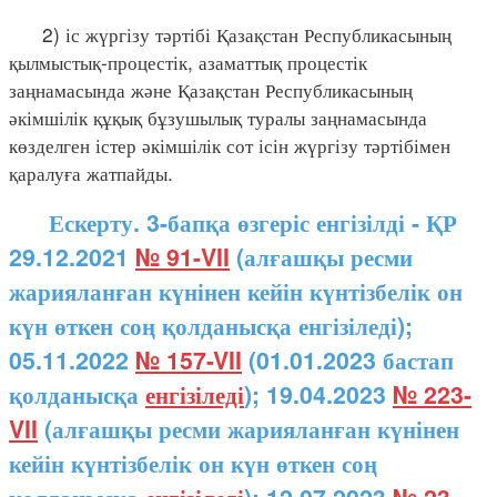
2) іс жүргізу тәртібі Қазақстан Республикасының
қылмыстық-процестік, азаматтық процестік
заңнамасында және Қазақстан Республикасының
әкімшілік құқық бұзушылық туралы заңнамасында
көзделген істер әкімшілік сот ісін жүргізу тәртібімен
қаралуға жатпайды.
Ескерту. 3-бапқа өзгеріс енгізілді - ҚР
29.12.2021
№ 91-VII
(алғашқы ресми
жарияланған күнінен кейін күнтізбелік он
күн өткен соң қолданысқа енгізіледі);
05.11.2022
№ 157-VII
(01.01.2023 бастап
қолданысқа
енгізіледі
); 19.04.2023
№ 223-
VII
(алғашқы ресми жарияланған күнінен
кейін күнтізбелік он күн өткен соң