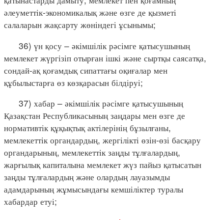
әлеуметтік-экономикалық және өзге де қызметі
салаларын жақсарту жөніндегі ұсынымы;
36) үн қосу – әкімшілік рәсімге қатысушының
мемлекет жүргізіп отырған ішкі және сыртқы саясатқа,
сондай-ақ қоғамдық сипаттағы оқиғалар мен
құбылыстарға өз көзқарасын білдіруі;
37) хабар – әкімшілік рәсімге қатысушының
Қазақстан Республикасының заңдары мен өзге де
нормативтік құқықтық актілерінің бұзылғаны,
мемлекеттік органдардың, жергілікті өзін-өзі басқару
органдарының, мемлекеттік заңды тұлғалардың,
жарғылық капиталына мемлекет жүз пайыз қатысатын
заңды тұлғалардың және олардың лауазымды
адамдарының жұмысындағы кемшіліктер туралы
хабардар етуі;