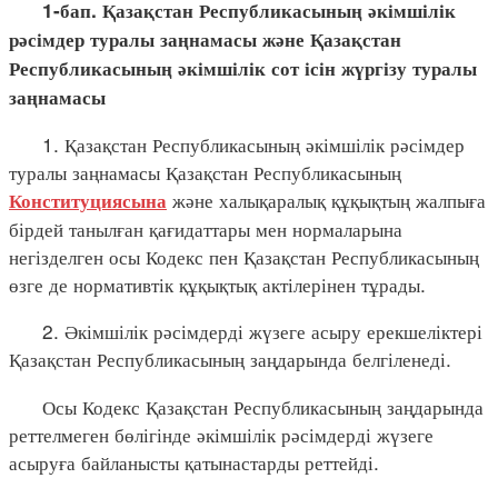
1-бап.
Қазақстан
Республикасының
әкімшілік
рәсімдер
туралы
заңнамасы
және
Қазақстан
Республикасының
әкімшілік
сот
ісін
жүргізу
туралы
заңнамасы
1. Қазақстан Республикасының әкімшілік рәсімдер
туралы заңнамасы Қазақстан Республикасының
және халықаралық құқықтың жалпыға
Конституциясына
бірдей танылған қағидаттары мен нормаларына
негізделген осы Кодекс пен Қазақстан Республикасының
өзге де нормативтік құқықтық актілерінен тұрады.
2. Әкімшілік рәсімдерді жүзеге асыру ерекшеліктері
Қазақстан Республикасының заңдарында белгіленеді.
Осы Кодекс Қазақстан Республикасының заңдарында
реттелмеген бөлігінде әкімшілік рәсімдерді жүзеге
асыруға байланысты қатынастарды реттейді.