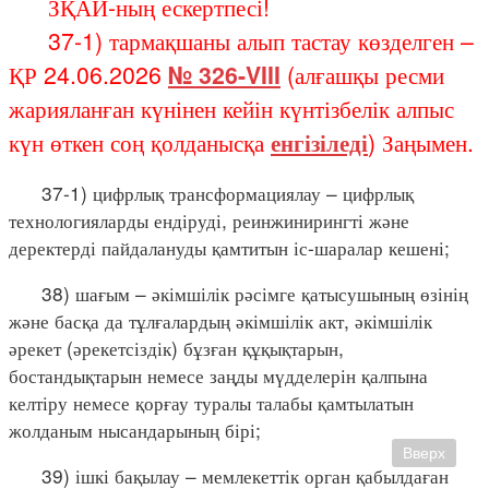
ЗҚАИ-ның ескертпесі!
37-1) тармақшаны алып тастау көзделген –
ҚР 24.06.2026
№ 326-VIII
(алғашқы ресми
жарияланған күнінен кейін күнтізбелік алпыс
күн өткен соң қолданысқа
енгізіледі
) Заңымен.
37-1) цифрлық трансформациялау – цифрлық
технологияларды ендіруді, реинжинирингті және
деректерді пайдалануды қамтитын іс-шаралар кешені;
38) шағым – әкімшілік рәсімге қатысушының өзінің
және басқа да тұлғалардың әкімшілік акт, әкімшілік
әрекет (әрекетсіздік) бұзған құқықтарын,
бостандықтарын немесе заңды мүдделерін қалпына
келтіру немесе қорғау туралы талабы қамтылатын
жолданым нысандарының бірі;
Вверх
39) ішкі бақылау – мемлекеттік орган қабылдаған