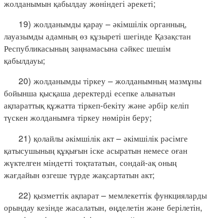
жолданымын қабылдау жөніндегі әрекеті;
19) жолданымды қарау – әкімшілік органның,
лауазымды адамның өз құзыреті шегінде Қазақстан
Республикасының заңнамасына сәйкес шешім
қабылдауы;
20) жолданымды тіркеу – жолданымның мазмұны
бойынша қысқаша деректерді есепке алынатын
ақпараттық құжатта тіркеп-бекіту және әрбір келіп
түскен жолданымға тіркеу нөмірін беру;
21) қолайлы әкімшілік акт – әкімшілік рәсімге
қатысушының құқығын іске асыратын немесе оған
жүктелген міндетті тоқтататын, сондай-ақ оның
жағдайын өзгеше түрде жақсартатын акт;
22) қызметтік ақпарат – мемлекеттік функцияларды
орындау кезінде жасалатын, өңделетін және берілетін,