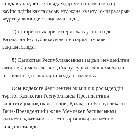
сондай-ақ күзетілетін адамдар мен объектілердің
қауіпсіздігін қамтамасыз ету және күзету іс-шараларын
жүргізу жөніндегі заңнамасында;
7) нотариаттық әрекеттерді жасау бөлігінде
Қазақстан Республикасының нотариат туралы
заңнамасында;
8) Қазақстан Республикасының заңсыз иемденілген
активтерді мемлекетке қайтару туралы заңнамасында
реттелетін қатынастарға қолданылмайды.
Осы Кодексте белгіленген әкімшілік рәсімдердің
тәртібі Қазақстан Республикасы Президентінің
конституциялық өкілеттігіне, Қазақстан Республикасы
Вице-Президентінің және Мемлекет басшысының
қызметін қамтамасыз ететін органның қызметіне
қолданылмайды.