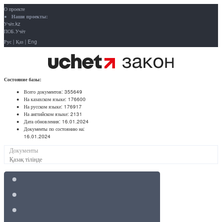
О проекте
Наши проекты:
Учёт.kz
ПОБ.Учёт
Рус
|
Қаз
|
Eng
Состояние базы:
Всего документов:
355649
На казахском языке:
176600
На русском языке:
176917
На английском языке:
2131
Дата обновления:
16.01.2024
Документы по состоянию на:
16.01.2024
Документы
Қазақ тілінде