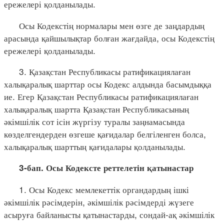
ережелері қолданылады.
Осы Кодекстің нормалары мен өзге де заңдардың
арасында қайшылықтар болған жағдайда, осы Кодекстің
ережелері қолданылады.
3. Қазақстан Республикасы ратификациялаған
халықаралық шарттар осы Кодекс алдында басымдыққа
ие. Егер Қазақстан Республикасы ратификациялаған
халықаралық шартта Қазақстан Республикасының
әкімшілік сот ісін жүргізу туралы заңнамасында
көзделгендерден өзгеше қағидалар белгіленген болса,
халықаралық шарттың қағидалары қолданылады.
3-бап. Осы
Кодексте
реттелетін
қатынастар
1. Осы Кодекс мемлекеттік органдардың ішкі
әкімшілік рәсімдерін, әкімшілік рәсімдерді жүзеге
асыруға байланысты қатынастарды, сондай-ақ әкімшілік