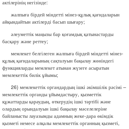
актілерінің негізінде:
жалпыға бірдей міндетті мінез-құлық қағидаларын
айқындайтын актілерді басып шығару;
әлеуметтік маңызы бар қоғамдық қатынастарды
басқару және реттеу;
мемлекет белгілеген жалпыға бірдей міндетті мінез-
құлық қағидаларының сақталуын бақылау жөніндегі
функцияларды мемлекет атынан жүзеге асыратын
мемлекеттік билік ұйымы;
26) мемлекеттік органдардың ішкі әкімшілік рәсімі –
мемлекеттік органды ұйымдастыру, қызметтік
құжаттарды қараудың, өткерудің ішкі тәртібі және
олардың орындалуын ішкі бақылау мәселелеріне
байланысты лауазымды адамның жеке-дара өкімдік
қызметі немесе алқалы мемлекеттік органның қызметі,