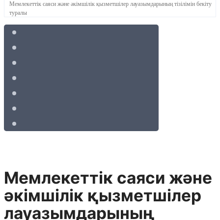
Мемлекеттік саяси және әкімшілік қызметшілер лауазымдарының тізілімін бекіту
туралы
Мемлекеттік саяси және
әкімшілік қызметшілер
лауазымдарының