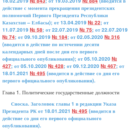
18.02.2019
№ 843
; от 19.03.2019
№ 884
(вводится в
действие с момента прекращения президентских
полномочий Первого Президента Республики
Казахстан – Елбасы); от 13.04.2019
№ 22
; от
11.07.2019
№ 58
; от 22.07.2019
№ 75
; от 22.07.2019
№ 74
; от 09.10.2019
№ 184
; от 02.05.2020
№ 316
(вводится в действие по истечении десяти
календарных дней после дня его первого
официального опубликования); от 05.10.2020
№
427
; от 05.10.2020
№ 428
; от 09.12.2020
№ 467
; от
18.01.2021
№ 495
(вводится в действие со дня его
первого официального опубликования).
Глава 1. Политические государственные должности
Сноска. Заголовок главы 1 в редакции Указа
Президента РК от 18.01.2021
№ 495
(вводится в
действие со дня его первого официального
опубликования).