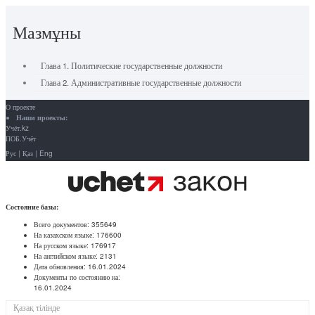
Мазмұны
Глава 1. Политические государственные должности
Глава 2. Административные государственные должности
О проекте
Наши проекты:
Учёт.kz
ПОБ.Учёт
Рус
|
Қаз
|
Eng
Состояние базы:
Всего документов:
355649
На казахском языке:
176600
На русском языке:
176917
На английском языке:
2131
Дата обновления:
16.01.2024
Документы по состоянию на:
16.01.2024
Қазақ тілінде