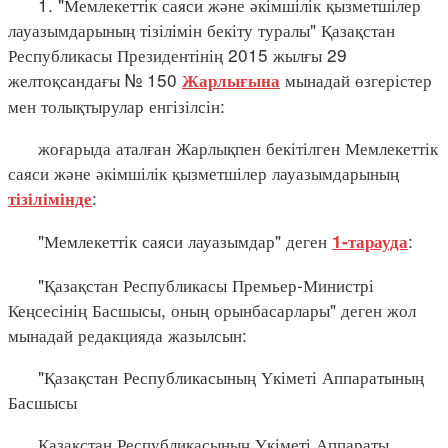
1. "Мемлекеттік саяси және әкімшілік қызметшілер
лауазымдарының тізілімін бекіту туралы" Қазақстан
Республикасы Президентінің 2015 жылғы 29
желтоқсандағы № 150
мынадай өзгерістер
Жарлығына
мен толықтырулар енгізілсін:
жоғарыда аталған Жарлықпен бекітілген Мемлекеттік
саяси және әкімшілік қызметшілер лауазымдарының
:
тізілімінде
"Мемлекеттік саяси лауазымдар" деген
:
1-тарауда
"Қазақстан Республикасы Премьер-Министрі
Кеңсесінің Басшысы, оның орынбасарлары" деген жол
мынадай редакцияда жазылсын:
"Қазақстан Республикасының Үкіметі Аппаратының
Басшысы
Қазақстан Республикасының Үкіметі Аппараты