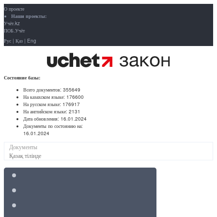
О проекте
Наши проекты:
Учёт.kz
ПОБ.Учёт
Рус
|
Қаз
|
Eng
Состояние базы:
Всего документов:
355649
На казахском языке:
176600
На русском языке:
176917
На английском языке:
2131
Дата обновления:
16.01.2024
Документы по состоянию на:
16.01.2024
Документы
Қазақ тілінде