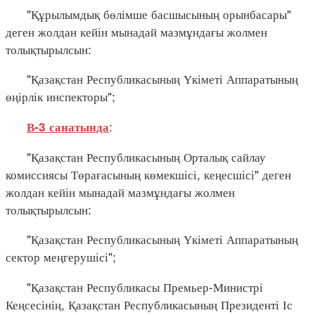
"Құрылымдық бөлімше басшысының орынбасары"
деген жолдан кейін мынадай мазмұндағы жолмен
толықтырылсын:
"Қазақстан Республикасының Үкіметі Аппаратының
өңірлік инспекторы";
:
В-3 санатында
"Қазақстан Республикасының Орталық сайлау
комиссиясы Төрағасының көмекшісі, кеңесшісі" деген
жолдан кейін мынадай мазмұндағы жолмен
толықтырылсын:
"Қазақстан Республикасының Үкіметі Аппаратының
сектор меңгерушісі";
"Қазақстан Республикасы Премьер-Министрі
Кеңсесінің, Қазақстан Республикасының Президенті Іс