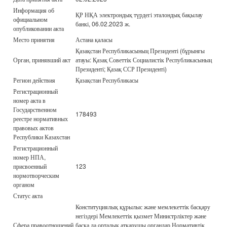
Информация об
ҚР НҚА электрондық түрдегі эталондық бақылау
официальном
банкі, 06.02.2023 ж.
опубликовании акта
Место принятия
Астана қаласы
Қазақстан Республикасының Президенті (бұрынғы
Орган, принявший акт
атауы: Қазақ Советтік Социалистік Республикасының
Президенті; Қазақ ССР Президенті)
Регион действия
Қазақстан Республикасы
Регистрационный
номер акта в
Государственном
178493
реестре нормативных
правовых актов
Республики Казахстан
Регистрационный
номер НПА,
присвоенный
123
нормотворческим
органом
Статус акта
Конституциялық құрылыс және мемлекеттік басқару
негіздері Мемлекеттік қызмет Министрліктер және
Сфера правоотношений
басқа да орталық атқарушы органдар Нормативтік