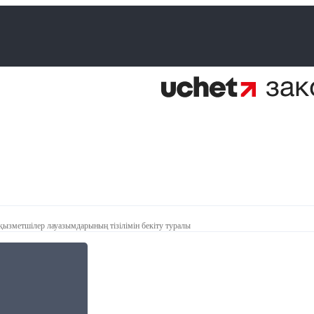
 қызметшілер лауазымдарының тізілімін бекіту туралы