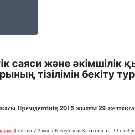
к саяси және әкімшілік 
ының тізілімін бекіту ту
икасы Президентінің 2015 жылғы 29 желтоқ
статьи 7 Закона Республики Казахстан от 23 ноябр
ктом 3