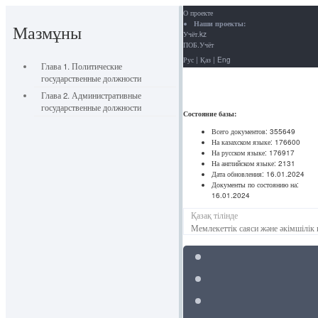
О проекте
Наши проекты:
Мазмұны
Учёт.kz
ПОБ.Учёт
Рус
|
Қаз
|
Eng
Глава 1. Политические
государственные должности
Глава 2. Административные
государственные должности
Состояние базы:
Всего документов:
355649
На казахском языке:
176600
На русском языке:
176917
На английском языке:
2131
Дата обновления:
16.01.2024
Документы по состоянию на:
16.01.2024
Қазақ тілінде
Мемлекеттік саяси және әкімшілік