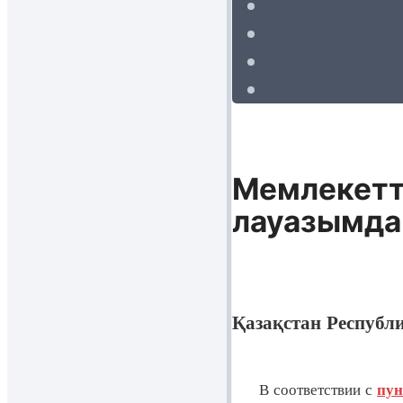
Мемлекетті
лауазымдар
Қазақстан Республ
В соответствии с
пун