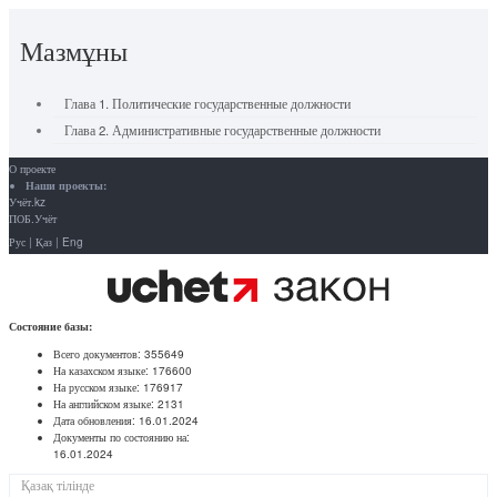
Мазмұны
Глава 1. Политические государственные должности
Глава 2. Административные государственные должности
О проекте
Наши проекты:
Учёт.kz
ПОБ.Учёт
Рус
|
Қаз
|
Eng
Состояние базы:
Всего документов:
355649
На казахском языке:
176600
На русском языке:
176917
На английском языке:
2131
Дата обновления:
16.01.2024
Документы по состоянию на:
16.01.2024
Қазақ тілінде