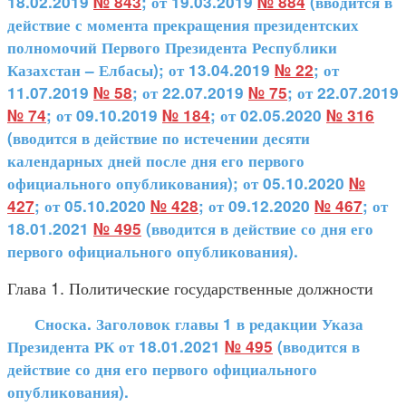
18.02.2019
№ 843
; от 19.03.2019
№ 884
(вводится в
действие с момента прекращения президентских
полномочий Первого Президента Республики
Казахстан – Елбасы); от 13.04.2019
№ 22
; от
11.07.2019
№ 58
; от 22.07.2019
№ 75
; от 22.07.2019
№ 74
; от 09.10.2019
№ 184
; от 02.05.2020
№ 316
(вводится в действие по истечении десяти
календарных дней после дня его первого
официального опубликования); от 05.10.2020
№
427
; от 05.10.2020
№ 428
; от 09.12.2020
№ 467
; от
18.01.2021
№ 495
(вводится в действие со дня его
первого официального опубликования).
Глава 1. Политические государственные должности
Сноска. Заголовок главы 1 в редакции Указа
Президента РК от 18.01.2021
№ 495
(вводится в
действие со дня его первого официального
опубликования).