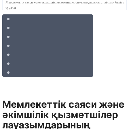
Мемлекеттік саяси және әкімшілік қызметшілер лауазымдарының тізілімін бекіту
туралы
Мемлекеттік саяси және
әкімшілік қызметшілер
лауазымдарының