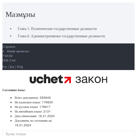
Мазмұны
Глава 1. Политические государственные должности
Глава 2. Административные государственные должности
О проекте
Наши проекты:
Учёт.kz
ПОБ.Учёт
Рус
|
Қаз
|
Eng
Состояние базы:
Всего документов:
355649
На казахском языке:
176600
На русском языке:
176917
На английском языке:
2131
Дата обновления:
16.01.2024
Документы по состоянию на:
16.01.2024
Қазақ тілінде