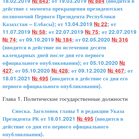
18.02.2019
№ 843
; от 19.03.2019
№ 884
(вводится в
действие с момента прекращения президентских
полномочий Первого Президента Республики
Казахстан – Елбасы); от 13.04.2019
№ 22
; от
11.07.2019
№ 58
; от 22.07.2019
№ 75
; от 22.07.2019
№ 74
; от 09.10.2019
№ 184
; от 02.05.2020
№ 316
(вводится в действие по истечении десяти
календарных дней после дня его первого
официального опубликования); от 05.10.2020
№
427
; от 05.10.2020
№ 428
; от 09.12.2020
№ 467
; от
18.01.2021
№ 495
(вводится в действие со дня его
первого официального опубликования).
Глава 1. Политические государственные должности
Сноска. Заголовок главы 1 в редакции Указа
Президента РК от 18.01.2021
№ 495
(вводится в
действие со дня его первого официального
опубликования).