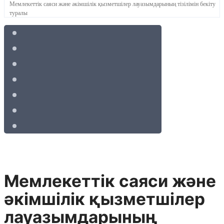
Мемлекеттік саяси және әкімшілік қызметшілер лауазымдарының тізілімін бекіту
туралы
Мемлекеттік саяси және
әкімшілік қызметшілер
лауазымдарының