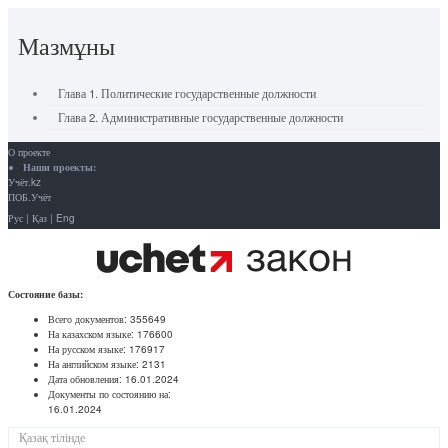
Мазмұны
Глава 1. Политические государственные должности
Глава 2. Административные государственные должности
О проекте
Наши проекты:
Учёт.kz
ПОБ.Учёт
Рус
|
Қаз
|
Eng
Состояние базы:
Всего документов:
355649
На казахском языке:
176600
На русском языке:
176917
На английском языке:
2131
Дата обновления:
16.01.2024
Документы по состоянию на:
16.01.2024
Қазақ тілінде