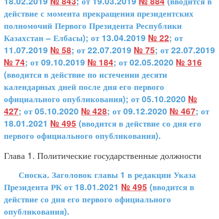
18.02.2019
№ 843
; от 19.03.2019
№ 884
(вводится в
действие с момента прекращения президентских
полномочий Первого Президента Республики
Казахстан – Елбасы); от 13.04.2019
№ 22
; от
11.07.2019
№ 58
; от 22.07.2019
№ 75
; от 22.07.2019
№ 74
; от 09.10.2019
№ 184
; от 02.05.2020
№ 316
(вводится в действие по истечении десяти
календарных дней после дня его первого
официального опубликования); от 05.10.2020
№
427
; от 05.10.2020
№ 428
; от 09.12.2020
№ 467
; от
18.01.2021
№ 495
(вводится в действие со дня его
первого официального опубликования).
Глава 1. Политические государственные должности
Сноска. Заголовок главы 1 в редакции Указа
Президента РК от 18.01.2021
№ 495
(вводится в
действие со дня его первого официального
опубликования).