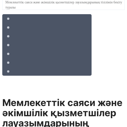
Мемлекеттік саяси және әкімшілік қызметшілер лауазымдарының тізілімін бекіту
туралы
Мемлекеттік саяси және
әкімшілік қызметшілер
лауазымдарының