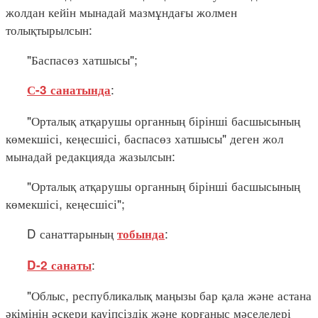
жолдан кейін мынадай мазмұндағы жолмен
толықтырылсын:
"Баспасөз хатшысы";
:
С-3 санатында
"Орталық атқарушы органның бірінші басшысының
көмекшісі, кеңесшісі, баспасөз хатшысы" деген жол
мынадай редакцияда жазылсын:
"Орталық атқарушы органның бірінші басшысының
көмекшісі, кеңесшісі";
D санаттарының
:
тобында
:
D-2 санаты
"Облыс, республикалық маңызы бар қала және астана
әкімінің әскери қауіпсіздік және қорғаныс мәселелері