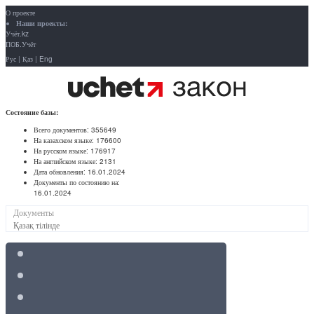
О проекте
Наши проекты:
Учёт.kz
ПОБ.Учёт
Рус
|
Қаз
|
Eng
Состояние базы:
Всего документов:
355649
На казахском языке:
176600
На русском языке:
176917
На английском языке:
2131
Дата обновления:
16.01.2024
Документы по состоянию на:
16.01.2024
Документы
Қазақ тілінде