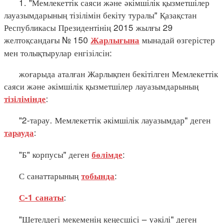
1. "Мемлекеттік саяси және әкімшілік қызметшілер
лауазымдарының тізілімін бекіту туралы" Қазақстан
Республикасы Президентінің 2015 жылғы 29
желтоқсандағы № 150
мынадай өзгерістер
Жарлығына
мен толықтырулар енгізілсін:
жоғарыда аталған Жарлықпен бекітілген Мемлекеттік
саяси және әкімшілік қызметшілер лауазымдарының
:
тізілімінде
"2-тарау. Мемлекеттік әкімшілік лауазымдар" деген
:
тарауда
"Б" корпусы" деген
:
бөлімде
С санаттарының
:
тобында
:
С-1 санаты
"Шетелдегі мекеменің кеңесшісі – уәкілі" деген