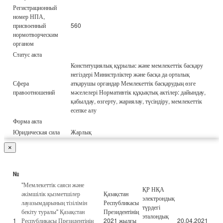
Регистрационный
номер НПА,
присвоенный
560
нормотворческим
органом
Статус акта
Конституциялық құрылыс және мемлекеттік басқару
негіздері Министрліктер және басқа да орталық
Сфера
атқарушы органдар Мемлекеттік басқарудың өзге
правоотношений
мәселелері Нормативтік құқықтық актілер: дайындау,
қабылдау, өзгерту, жариялау, түсіндіру, мемлекеттік
есепке алу
Форма акта
Юридическая сила
Жарлық
×
№
"Мемлекеттік саяси және
ҚР НҚА
әкімшілік қызметшілер
Қазақстан
электрондық
лауазымдарының тізілімін
Республикасы
түрдегі
бекіту туралы" Қазақстан
Президентінің
эталондық
1
Республикасы Президентінің
2021 жылғы
20.04.2021