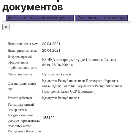
документов
Открывать второй документ рядом
Открывать в этом же окне
×
Дата изменения акта
20.04.2021
Дата принятия акта
20.04.2021
Информация об
ҚР НҚА электрондық түрдегі эталондық бақылау
официальном
банкі, 26.04.2021 ж.
опубликовании акта
Место принятия
Нұр-Сұлтан қаласы
Қазақстан Республикасының Президенті (бұрынғы
Орган, принявший
атауы: Қазақ Советтік Социалистік Республикасының
акт
Президенті; Қазақ ССР Президенті)
Регион действия
Қазақстан Республикасы
Регистрационный
номер акта в
Государственном
155120
реестре нормативных
правовых актов
Республики Казахстан