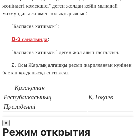
жөніндегі көмекшісі" деген жолдан кейін мынадай
мазмұндағы жолмен толықтырылсын:
"Баспасөз хатшысы";
:
D-3 санатында
"Баспасөз хатшысы" деген жол алып тасталсын.
2. Осы Жарлық алғашқы ресми жарияланған күнінен
бастап қолданысқа енгізіледі.
Қазақстан
Республикасының
Қ.Тоқаев
Президенті
×
Режим открытия