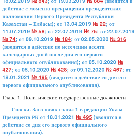
18.02.2019
№ 843
; от 19.03.2019
№ 884
(вводится в
действие с момента прекращения президентских
полномочий Первого Президента Республики
Казахстан – Елбасы); от 13.04.2019
№ 22
; от
11.07.2019
№ 58
; от 22.07.2019
№ 75
; от 22.07.2019
№ 74
; от 09.10.2019
№ 184
; от 02.05.2020
№ 316
(вводится в действие по истечении десяти
календарных дней после дня его первого
официального опубликования); от 05.10.2020
№
427
; от 05.10.2020
№ 428
; от 09.12.2020
№ 467
; от
18.01.2021
№ 495
(вводится в действие со дня его
первого официального опубликования).
Глава 1. Политические государственные должности
Сноска. Заголовок главы 1 в редакции Указа
Президента РК от 18.01.2021
№ 495
(вводится в
действие со дня его первого официального
опубликования).