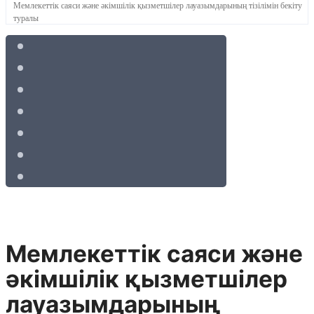
Мемлекеттік саяси және әкімшілік қызметшілер лауазымдарының тізілімін бекіту
туралы
Мемлекеттік саяси және
әкімшілік қызметшілер
лауазымдарының