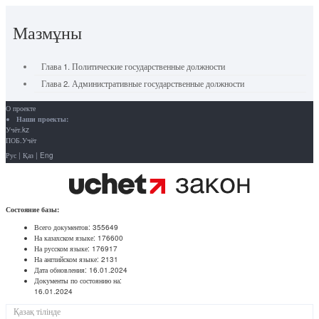
Мазмұны
Глава 1. Политические государственные должности
Глава 2. Административные государственные должности
О проекте
Наши проекты:
Учёт.kz
ПОБ.Учёт
Рус
|
Қаз
|
Eng
Состояние базы:
Всего документов:
355649
На казахском языке:
176600
На русском языке:
176917
На английском языке:
2131
Дата обновления:
16.01.2024
Документы по состоянию на:
16.01.2024
Қазақ тілінде