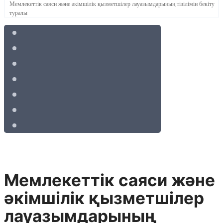
Мемлекеттік саяси және әкімшілік қызметшілер лауазымдарының тізілімін бекіту
туралы
Мемлекеттік саяси және
әкімшілік қызметшілер
лауазымдарының