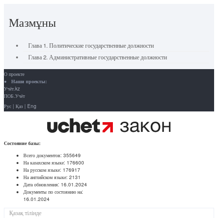
Мазмұны
Глава 1. Политические государственные должности
Глава 2. Административные государственные должности
О проекте
Наши проекты:
Учёт.kz
ПОБ.Учёт
Рус
|
Қаз
|
Eng
Состояние базы:
Всего документов:
355649
На казахском языке:
176600
На русском языке:
176917
На английском языке:
2131
Дата обновления:
16.01.2024
Документы по состоянию на:
16.01.2024
Қазақ тілінде