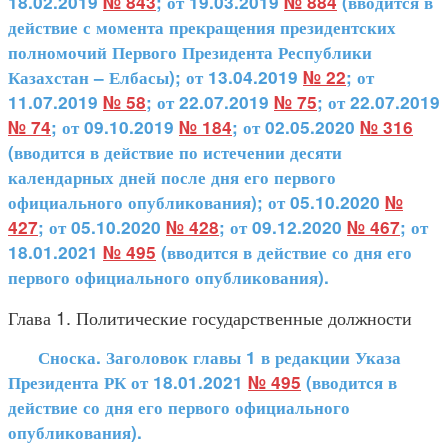
18.02.2019
№ 843
; от 19.03.2019
№ 884
(вводится в
действие с момента прекращения президентских
полномочий Первого Президента Республики
Казахстан – Елбасы); от 13.04.2019
№ 22
; от
11.07.2019
№ 58
; от 22.07.2019
№ 75
; от 22.07.2019
№ 74
; от 09.10.2019
№ 184
; от 02.05.2020
№ 316
(вводится в действие по истечении десяти
календарных дней после дня его первого
официального опубликования); от 05.10.2020
№
427
; от 05.10.2020
№ 428
; от 09.12.2020
№ 467
; от
18.01.2021
№ 495
(вводится в действие со дня его
первого официального опубликования).
Глава 1. Политические государственные должности
Сноска. Заголовок главы 1 в редакции Указа
Президента РК от 18.01.2021
№ 495
(вводится в
действие со дня его первого официального
опубликования).