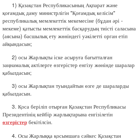
1) Қазақстан Республикасының Ақпарат және
қоғамдық даму министрлігін "Қоғамдық келісім"
республикалық мемлекеттік мекемесіне (бұдан әрі -
мекеме) қатысты мемлекеттік басқарудың тиісті саласына
(аясына) басшылық ету жөніндегі уәкілетті орган етіп
айқындасын;
2) осы Жарлықты іске асыруға бағытталған
заңнамалық актілерге өзгерістер енгізу жөнінде шаралар
қабылдасын;
3) осы Жарлықтан туындайтын өзге де шараларды
қабылдасын.
3. Қоса беріліп отырған Қазақстан Республикасы
Президентінің кейбір жарлықтарына енгізілетін
бекітілсін.
өзгерістер
4. Осы Жарлыққа қосымшаға сәйкес Қазақстан