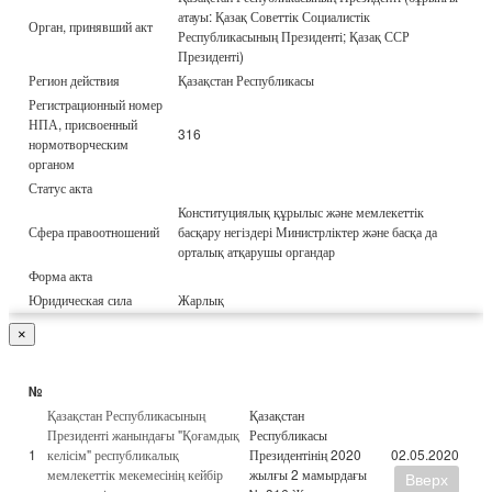
атауы: Қазақ Советтік Социалистік
Орган, принявший акт
Республикасының Президенті; Қазақ ССР
Президенті)
Регион действия
Қазақстан Республикасы
Регистрационный номер
НПА, присвоенный
316
нормотворческим
органом
Статус акта
Конституциялық құрылыс және мемлекеттік
Сфера правоотношений
басқару негіздері Министрліктер және басқа да
орталық атқарушы органдар
Форма акта
Юридическая сила
Жарлық
×
№
Қазақстан Республикасының
Қазақстан
Президенті жанындағы "Қоғамдық
Республикасы
1
келісім" республикалық
Президентінің 2020
02.05.2020
мемлекеттік мекемесінің кейбір
жылғы 2 мамырдағы
Вверх