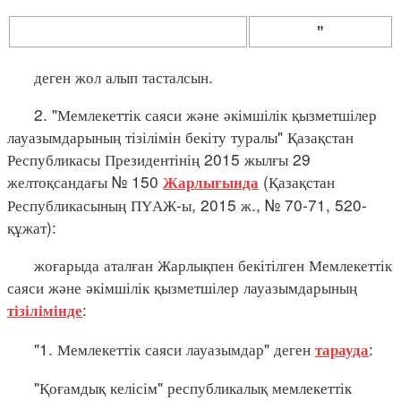
"
деген жол алып тасталсын.
2. "Мемлекеттік саяси және әкімшілік қызметшілер
лауазымдарының тізілімін бекіту туралы" Қазақстан
Республикасы Президентінің 2015 жылғы 29
желтоқсандағы № 150
(Қазақстан
Жарлығында
Республикасының ПҮАЖ-ы, 2015 ж., № 70-71, 520-
құжат):
жоғарыда аталған Жарлықпен бекітілген Мемлекеттік
саяси және әкімшілік қызметшілер лауазымдарының
:
тізілімінде
"1. Мемлекеттік саяси лауазымдар" деген
:
тарауда
"Қоғамдық келісім" республикалық мемлекеттік