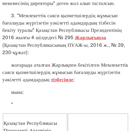
мекемесінің директоры" деген жол алып тасталсын.
3. "Мемлекеттік саяси қызметшілердің жұмысын
бағалауды жүргізетін уәкілетті адамдардың тізбесін
бекіту туралы" Қазақстан Республикасы Президентінің
2016 жылғы 4 шілдедегі № 295
Жарлығында
(Қазақстан Республикасының ПҮАЖ-ы, 2016 ж., № 39,
230-құжат):
жоғарыда аталған Жарлықпен бекітілген Мемлекеттік
саяси қызметшілердің жұмысын бағалауды жүргізетін
уәкілетті адамдардың
:
тізбесінде
мына:
"
Қазақстан Республикасы
Президенті Архивінің