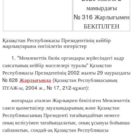
мамырдағы
№ 316 Жарлығымен
БЕКІТІЛГЕН
Қазақстан Республикасы Президентінің кейбір
жарлықтарына енгізілетін өзгерістер
1. "Мемлекеттік билік органдары жүйесіндегі кадр
саясатының кейбір мәселелері туралы" Қазақстан
Республикасы Президентінің 2002 жылғы 29 наурыздағы
№ 828
(Қазақстан Республикасының
Жарлығында
ПҮАЖ-ы, 2004 ж., № 17, 212-құжат):
жоғарыда аталған Жарлықпен бекітілген Мемлекеттік
саяси қызметшілер лауазымдарының және Қазақстан
Республикасының Президенті тағайындайтын немесе
оның келісуімен тағайындалатын, оның ұсынуы бойынша
сайланатын, сондай-ақ Қазақстан Республикасы