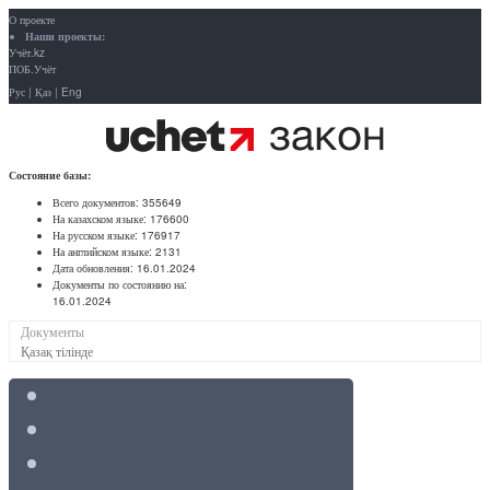
О проекте
Наши проекты:
Учёт.kz
ПОБ.Учёт
Рус
|
Қаз
|
Eng
Состояние базы:
Всего документов:
355649
На казахском языке:
176600
На русском языке:
176917
На английском языке:
2131
Дата обновления:
16.01.2024
Документы по состоянию на:
16.01.2024
Документы
Қазақ тілінде