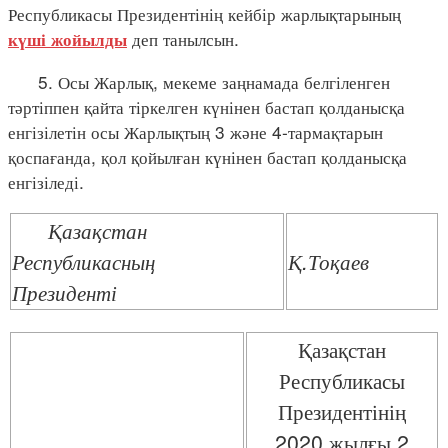
Республикасы Президентінің кейбір жарлықтарының
деп танылсын.
күші жойылды
5. Осы Жарлық, мекеме заңнамада белгіленген
тәртіппен қайта тіркелген күнінен бастап қолданысқа
енгізілетін осы Жарлықтың 3 және 4-тармақтарын
қоспағанда, қол қойылған күнінен бастап қолданысқа
енгізіледі.
Қазақстан
Республикасның
Қ.Тоқаев
Президенті
Қазақстан
Республикасы
Президентінің
2020 жылғы 2