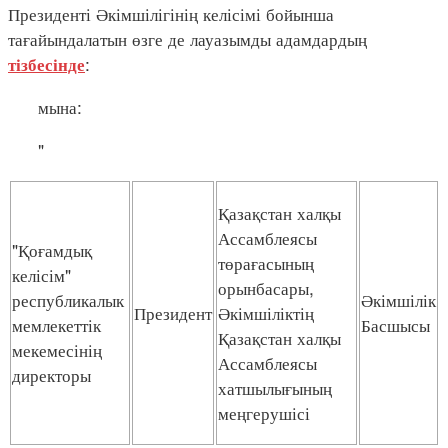
Президенті Әкімшілігінің келісімі бойынша
тағайындалатын өзге де лауазымды адамдардың
:
тізбесінде
мына:
"
Қазақстан халқы
Ассамблеясы
"Қоғамдық
төрағасының
келісім"
орынбасары,
республикалык
Әкімшілік
Президент
Әкімшіліктің
мемлекеттік
Басшысы
Қазақстан халқы
мекемесінің
Ассамблеясы
директоры
хатшылығының
меңгерушісі