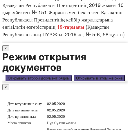
Қазақстан Республикасы Президентінің 2019 жылғы 10
қыркүйектегі № 151 Жарлығымен бекітілген Қазақстан
Республикасы Президентінің кейбір жарлықтарына
енгізілетін өзгерістердің
(Қазақстан
19-тармағы
Республикасының ПҮАЖ-ы, 2019 ж., № 5-6, 58-құжат).
×
Режим открытия
документов
Открывать второй документ рядом
Открывать в этом же окне
×
Дата вступления в силу
02.05.2020
Дата изменения акта
02.05.2020
Дата принятия акта
02.05.2020
Место принятия
Нұр-Сұлтан қаласы
Қазақстан Республикасының Президенті (бұрынғы