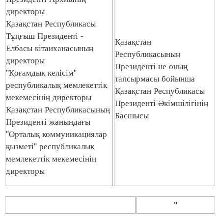
директоры
Қазақстан Республикасы
Тұңғыш Президенті -
Қазақстан
Елбасы кітаиханасының
Республикасының
директоры
Президенті не оның
"Қоғамдық келісім"
тапсырмасы бойынша
республикалық мемлекеттік
Қазақстан Республикасы
мекемесінің директоры
Президенті Әкімшілігінің
Қазақстан Республикасының
Басшысы
ІІрезиденті жанындағы
"Орталық коммуникациялар
қызметі" республикалық
мемлекеттік мекемесінің
директоры
"