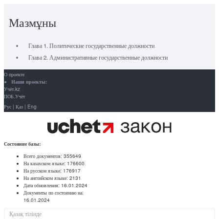
Мазмұны
Глава 1. Политические государственные должности
Глава 2. Административные государственные должности
О проекте
Наши проекты:
Учёт.kz
ПОБ.Учёт
Рус
|
Қаз
|
Eng
Состояние базы:
Всего документов:
355649
На казахском языке:
176600
На русском языке:
176917
На английском языке:
2131
Дата обновления:
16.01.2024
Документы по состоянию на:
16.01.2024
Қазақ тілінде