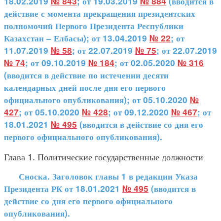
18.02.2019
№ 843
; от 19.03.2019
№ 884
(вводится в
действие с момента прекращения президентских
полномочий Первого Президента Республики
Казахстан – Елбасы); от 13.04.2019
№ 22
; от
11.07.2019
№ 58
; от 22.07.2019
№ 75
; от 22.07.2019
№ 74
; от 09.10.2019
№ 184
; от 02.05.2020
№ 316
(вводится в действие по истечении десяти
календарных дней после дня его первого
официального опубликования); от 05.10.2020
№
427
; от 05.10.2020
№ 428
; от 09.12.2020
№ 467
; от
18.01.2021
№ 495
(вводится в действие со дня его
первого официального опубликования).
Глава 1. Политические государственные должности
Сноска. Заголовок главы 1 в редакции Указа
Президента РК от 18.01.2021
№ 495
(вводится в
действие со дня его первого официального
опубликования).