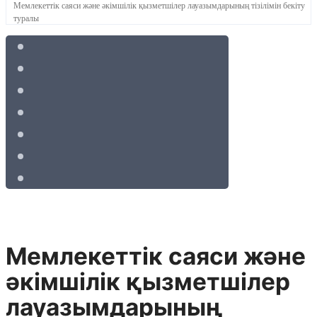
Мемлекеттік саяси және әкімшілік қызметшілер лауазымдарының тізілімін бекіту
туралы
Мемлекеттік саяси және
әкімшілік қызметшілер
лауазымдарының