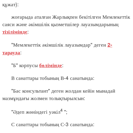
құжат):
жоғарыда аталған Жарлықпен бекітілген Мемлекеттік
саяси және әкімшілік қызметшілер лауазымдарының
:
тізілімінде
"Мемлекеттік әкімшілік лауазымдар" деген
2-
:
тарауда
"Б" корпусы
:
бөлімінде
В санаттары тобының В-4 санатында:
"Бас консультант" деген жолдан кейін мынадай
мазмұндағы жолмен толықтырылсын:
4
"Әдеп жөніндегі уәкіл
";
С санаттары тобының С-3 санатында: