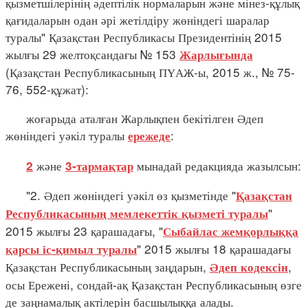
қызметшілерінің әдептілік нормаларын және мінез-құлық
қағидаларын одан әрі жетілдіру жөніндегі шаралар
туралы" Қазақстан Республикасы Президентінің 2015
жылғы 29 желтоқсандағы № 153
Жарлығында
(Қазақстан Республикасының ПҮАЖ-ы, 2015 ж., № 75-
76, 552-құжат):
жоғарыда аталған Жарлықпен бекітілген Әдеп
жөніндегі уәкіл туралы
:
ережеде
және
мынадай редакцияда жазылсын:
2
3-тармақтар
"2. Әдеп жөніндегі уәкіл өз қызметінде "
Қазақстан
"
Республикасының мемлекеттік қызметі туралы
2015 жылғы 23 қарашадағы, "
Сыбайлас жемқорлыққа
" 2015 жылғы 18 қарашадағы
қарсы іс-қимыл туралы
Қазақстан Республикасының заңдарын,
,
Әдеп кодексін
осы Ережені, сондай-ақ Қазақстан Республикасының өзге
де заңнамалық актілерін басшылыққа алады.