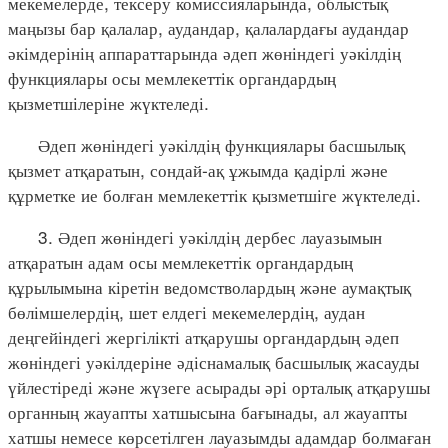
мекемелерде, тексеру комиссияларында, облыстық
маңызы бар қалалар, аудандар, қалалардағы аудандар
әкімдерінің аппараттарында әдеп жөніндегі уәкілдің
функциялары осы мемлекеттік органдардың
қызметшілеріне жүктеледі.
Әдеп жөніндегі уәкілдің функциялары басшылық
қызмет атқаратын, сондай-ақ ұжымда қадірлі және
құрметке ие болған мемлекеттік қызметшіге жүктеледі.
3. Әдеп жөніндегі уәкілдің дербес лауазымын
атқаратын адам осы мемлекеттік органдардың
құрылымына кіретін ведомстволардың және аумақтық
бөлімшелердің, шет елдегі мекемелердің, аудан
деңгейіндегі жергілікті атқарушы органдардың әдеп
жөніндегі уәкілдеріне әдіснамалық басшылық жасауды
үйлестіреді және жүзеге асырады әрі орталық атқарушы
органның жауапты хатшысына бағынады, ал жауапты
хатшы немесе көрсетілген лауазымды адамдар болмаған