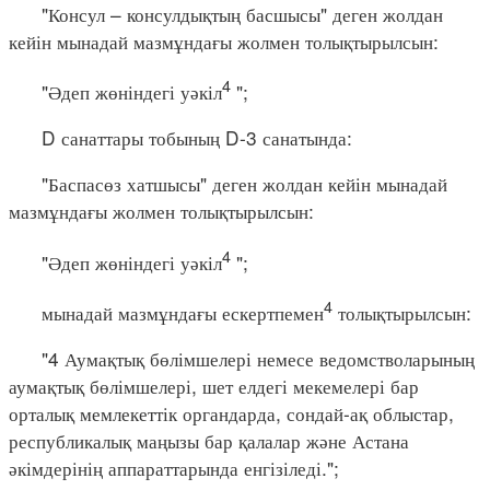
"Консул – консулдықтың басшысы" деген жолдан
кейін мынадай мазмұндағы жолмен толықтырылсын:
4
"Әдеп жөніндегі уәкіл
";
D санаттары тобының D-3 санатында:
"Баспасөз хатшысы" деген жолдан кейін мынадай
мазмұндағы жолмен толықтырылсын:
4
"Әдеп жөніндегі уәкіл
";
4
мынадай мазмұндағы ескертпемен
толықтырылсын:
"4 Аумақтық бөлімшелері немесе ведомстволарының
аумақтық бөлімшелері, шет елдегі мекемелері бар
орталық мемлекеттік органдарда, сондай-ақ облыстар,
республикалық маңызы бар қалалар және Астана
әкімдерінің аппараттарында енгізіледі.";