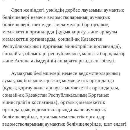
Әдеп жөніндегі уәкілдің дербес лауазымы аумақтық
бөлімшелері немесе ведомстволарының аумақтық
бөлімшелері, шет елдегі мекемелері бар орталық
мемлекеттік органдарда (құқық қорғау және арнаулы
мемлекеттік органдарды, сондай-ақ Қазақстан
Республикасының Қорғаныс министрлігін қоспағанда),
сондай-ақ облыстар, республикалық маңызы бар қалалар
және Астана әкімдерінің аппараттарында енгізіледі.
Аумақтық бөлімшелері немесе ведомстволарының
аумақтық бөлімшелері жоқ мемлекеттік органдарда
(құқық қорғау және арнаулы мемлекеттік органдарды,
сондай-ақ Қазақстан Республикасының Қорғаныс
министрлігін қоспағанда), орталық мемлекеттік
органдардың ведомстволарында және аумақтық
бөлімшелерінде, орталық мемлекеттік органдар
ведомстволарының аумақтық бөлімшелерінде, шет елдегі