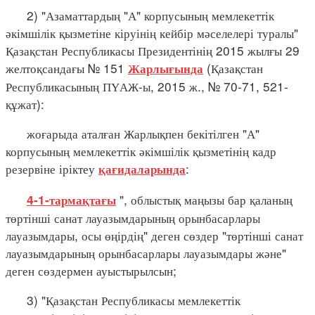
2) "Азаматтардың "А" корпусының мемлекеттік
әкімшілік қызметіне кіруінің кейбір мәселелері туралы"
Қазақстан Республикасы Президентінің 2015 жылғы 29
желтоқсандағы № 151
(Қазақстан
Жарлығында
Республикасының ПҮАЖ-ы, 2015 ж., № 70-71, 521-
құжат):
жоғарыда аталған Жарлықпен бекітілген "А"
корпусының мемлекеттік әкімшілік қызметінің кадр
резервіне іріктеу
:
қағидаларында
", облыстық маңызы бар қаланың
4-1-тармақтағы
төртінші санат лауазымдарының орынбасарлары
лауазымдары, осы өңірдің" деген сөздер "төртінші санат
лауазымдарының орынбасарлары лауазымдары және"
деген сөздермен ауыстырылсын;
3) "Қазақстан Республикасы мемлекеттік