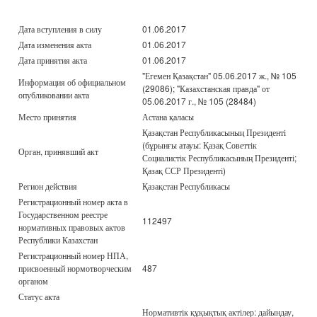
Дата вступления в силу
01.06.2017
Дата изменения акта
01.06.2017
Дата принятия акта
01.06.2017
"Егемен Қазақстан" 05.06.2017 ж., № 105
Информация об официальном
(29086); "Казахстанская правда" от
опубликовании акта
05.06.2017 г., № 105 (28484)
Место принятия
Астана қаласы
Қазақстан Республикасының Президенті
(бұрынғы атауы: Қазақ Советтік
Орган, принявший акт
Социалистік Республикасының Президенті;
Қазақ ССР Президенті)
Регион действия
Қазақстан Республикасы
Регистрационный номер акта в
Государственном реестре
112497
нормативных правовых актов
Республики Казахстан
Регистрационный номер НПА,
присвоенный нормотворческим
487
органом
Статус акта
Нормативтік құқықтық актілер: дайындау,