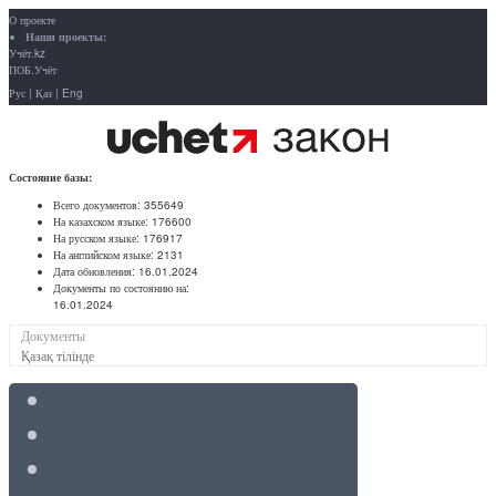
О проекте
Наши проекты:
Учёт.kz
ПОБ.Учёт
Рус
|
Қаз
|
Eng
Состояние базы:
Всего документов:
355649
На казахском языке:
176600
На русском языке:
176917
На английском языке:
2131
Дата обновления:
16.01.2024
Документы по состоянию на:
16.01.2024
Документы
Қазақ тілінде