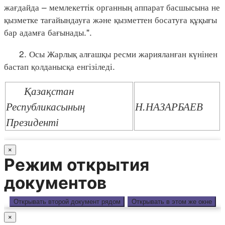
жағдайда – мемлекеттік органның аппарат басшысына не
қызметке тағайындауға және қызметтен босатуға құқығы
бар адамға бағынады.".
2. Осы Жарлық алғашқы ресми жарияланған күнінен
бастап қолданысқа енгізіледі.
Қазақстан
Республикасының
Н.НАЗАРБАЕВ
Президенті
×
Режим открытия
документов
Открывать второй документ рядом
Открывать в этом же окне
×