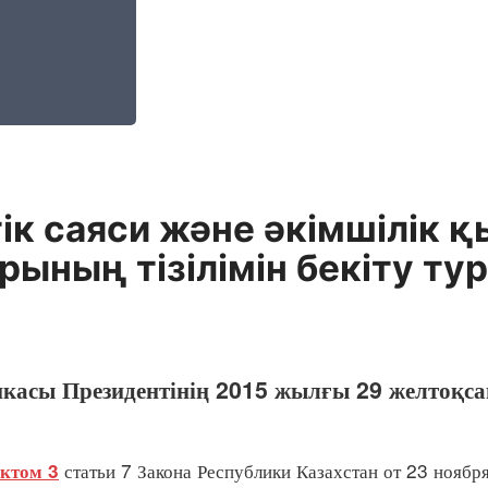
к саяси және әкімшілік 
ының тізілімін бекіту ту
икасы Президентінің 2015 жылғы 29 желтоқ
статьи 7 Закона Республики Казахстан от 23 ноябр
ктом 3