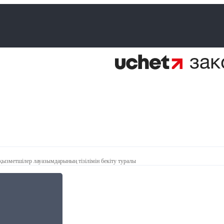
 қызметшілер лауазымдарының тізілімін бекіту туралы