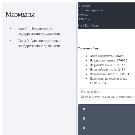
О проекте
Наши проекты:
Мазмұны
Учёт.kz
ПОБ.Учёт
Рус
|
Қаз
|
Eng
Глава 1. Политические
государственные должности
Глава 2. Административные
государственные должности
Состояние базы:
Всего документов:
355649
На казахском языке:
176600
На русском языке:
176917
На английском языке:
2131
Дата обновления:
16.01.2024
Документы по состоянию на:
16.01.2024
Қазақ тілінде
Мемлекеттік саяси және әкімшілік