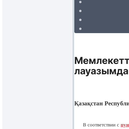
Мемлекетті
лауазымдар
Қазақстан Республ
В соответствии с
пун