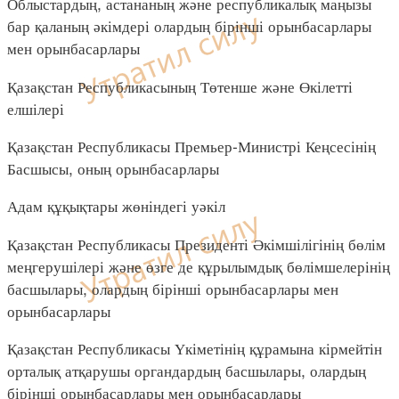
Облыстардың, астананың және республикалық маңызы
бар қаланың әкімдері олардың бірінші орынбасарлары
мен орынбасарлары
Қазақстан Республикасының Төтенше және Өкілетті
елшілері
Қазақстан Республикасы Премьер-Министрі Кеңсесінің
Басшысы, оның орынбасарлары
Адам құқықтары жөніндегі уәкіл
Қазақстан Республикасы Президенті Әкімшілігінің бөлім
меңгерушілері және өзге де құрылымдық бөлімшелерінің
басшылары, олардың бірінші орынбасарлары мен
орынбасарлары
Қазақстан Республикасы Үкіметінің құрамына кірмейтін
орталық атқарушы органдардың басшылары, олардың
бірінші орынбасарлары мен орынбасарлары