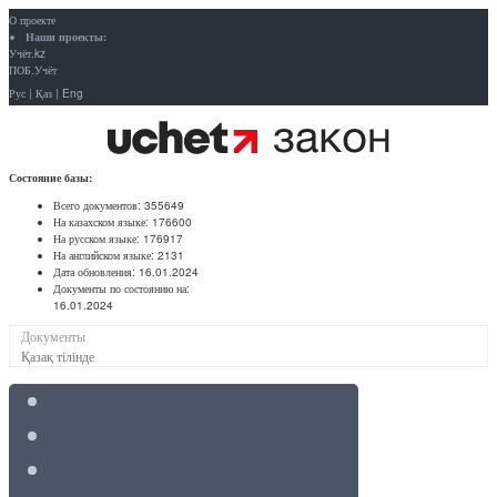
О проекте
Наши проекты:
Учёт.kz
ПОБ.Учёт
Рус
|
Қаз
|
Eng
Состояние базы:
Всего документов:
355649
На казахском языке:
176600
На русском языке:
176917
На английском языке:
2131
Дата обновления:
16.01.2024
Документы по состоянию на:
16.01.2024
Документы
Қазақ тілінде