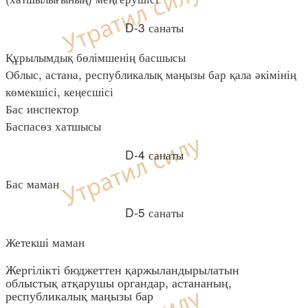
D-3 санаты
Құрылымдық бөлімшенің басшысы
Облыс, астана, республикалық маңызы бар қала әкімінің
көмекшісі, кеңесшісі
Бас инспектор
Баспасөз хатшысы
D-4 санаты
Бас маман
D-5 санаты
Жетекші маман
Жергілікті бюджеттен қаржыландырылатын
облыстық атқарушы органдар, астананың,
республикалық маңызы бар
қаланың атқарушы органдары