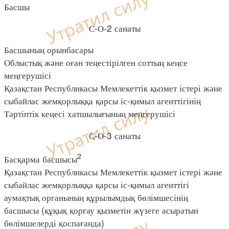
Басшы
С-О-2 санаты
Басшының орынбасары
Облыстық және оған теңестірілген соттың кеңсе
меңгерушісі
Қазақстан Республикасы Мемлекеттік қызмет істері және
сыбайлас жемқорлыққа қарсы іс-қимыл агенттігінің
Тәртіптік кеңесі хатшылығының меңгерушісі
С-О-3 санаты
2
Басқарма басшысы
Қазақстан Республикасы Мемлекеттік қызмет істері және
сыбайлас жемқорлыққа қарсы іс-қимыл агенттігі
аумақтық органының құрылымдық бөлімшесінің
басшысы (құқық қорғау қызметін жүзеге асыратын
бөлімшелерді қоспағанда)