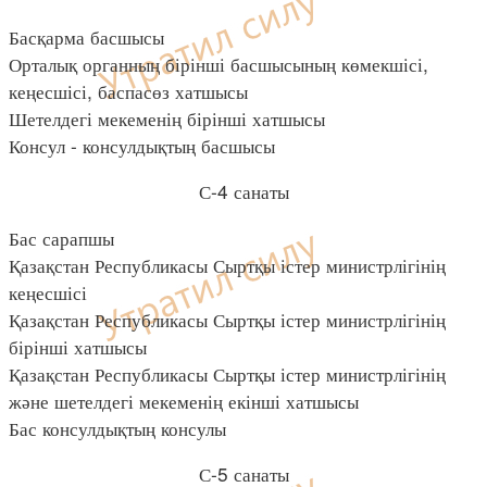
Басқарма басшысы
Орталық органның бірінші басшысының көмекшісі,
кеңесшісі, баспасөз хатшысы
Шетелдегі мекеменің бірінші хатшысы
Консул - консулдықтың басшысы
С-4 санаты
Бас сарапшы
Қазақстан Республикасы Сыртқы істер министрлігінің
кеңесшісі
Қазақстан Республикасы Сыртқы істер министрлігінің
бірінші хатшысы
Қазақстан Республикасы Сыртқы істер министрлігінің
және шетелдегі мекеменің екінші хатшысы
Бас консулдықтың консулы
С-5 санаты