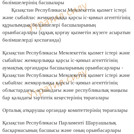
бөлімшелерінің басшылары
Қазақстан Республикасы Мемлекеттік қызмет істері
және сыбайлас жемқорлыққа қарсы іс-қимыл агенттігінің
құрылымдық бөлімшелері басшыларының
орынбасарлары (құқық қорғау қызметін жүзеге асыратын
бөлімшелерді қоспағанда)
Қазақстан Республикасы Мемлекеттік қызмет істері және
сыбайлас жемқорлыққа қарсы іс-қимыл агенттігінің
аумақтық органдары басшыларының орынбасарлары -
Қазақстан Республикасы Мемлекеттік қызмет істері және
сыбайлас жемқорлыққа қарсы іс-қимыл агенттігінің
облыстардағы, астанадағы және республикалық маңызы
бар қаладағы тәртіптік кеңестерінің төрағалары
Орталық атқарушы органдар комитеттерінің төрағалары
Қазақстан Республикасы Парламенті Шаруашылық
басқармасының басшысы және оның орынбасарлары