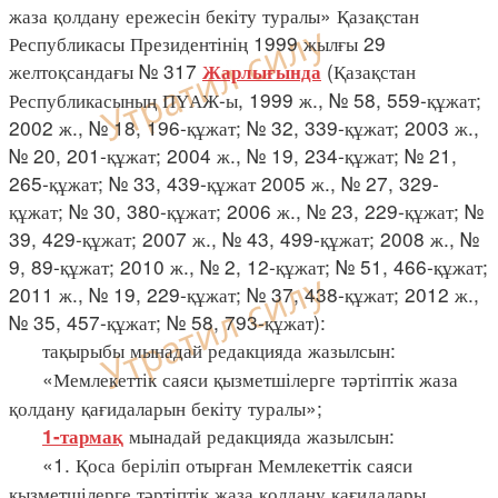
жаза қолдану ережесін бекіту туралы» Қазақстан
Республикасы Президентінің 1999 жылғы 29
желтоқсандағы № 317
(Қазақстан
Жарлығында
Республикасының ПҮАЖ-ы, 1999 ж., № 58, 559-құжат;
2002 ж., № 18, 196-құжат; № 32, 339-құжат; 2003 ж.,
№ 20, 201-құжат; 2004 ж., № 19, 234-құжат; № 21,
265-құжат; № 33, 439-құжат 2005 ж., № 27, 329-
құжат; № 30, 380-құжат; 2006 ж., № 23, 229-құжат; №
39, 429-құжат; 2007 ж., № 43, 499-құжат; 2008 ж., №
9, 89-құжат; 2010 ж., № 2, 12-құжат; № 51, 466-құжат;
2011 ж., № 19, 229-құжат; № 37, 438-құжат; 2012 ж.,
№ 35, 457-құжат; № 58, 793-құжат):
тақырыбы мынадай редакцияда жазылсын:
«Мемлекеттік саяси қызметшілерге тәртіптік жаза
қолдану қағидаларын бекіту туралы»;
мынадай редакцияда жазылсын:
1-тармақ
«1. Қоса беріліп отырған Мемлекеттік саяси
қызметшілерге тәртіптік жаза қолдану қағидалары