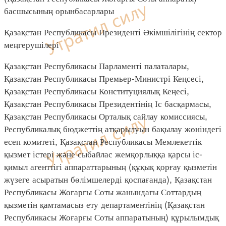
басшысының орынбасарлары
Қазақстан Республикасы Президенті Әкімшілігінің сектор
меңгерушілері
Қазақстан Республикасы Парламенті палаталары,
Қазақстан Республикасы Премьер-Министрі Кеңсесі,
Қазақстан Республикасы Конституциялық Кеңесі,
Қазақстан Республикасы Президентінің Іс басқармасы,
Қазақстан Республикасы Орталық сайлау комиссиясы,
Республикалық бюджеттің атқарылуын бақылау жөніндегі
есеп комитеті, Қазақстан Республикасы Мемлекеттік
қызмет істері және сыбайлас жемқорлыққа қарсы іс-
қимыл агенттігі аппараттарының (құқық қорғау қызметін
жүзеге асыратын бөлімшелерді қоспағанда), Қазақстан
Республикасы Жоғарғы Соты жанындағы Соттардың
қызметін қамтамасыз ету департаментінің (Қазақстан
Республикасы Жоғарғы Соты аппаратының) құрылымдық