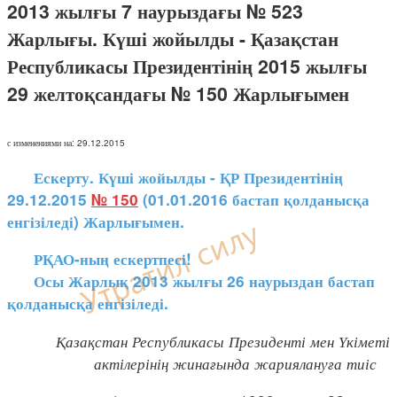
2013 жылғы 7 наурыздағы № 523
Жарлығы. Күші жойылды - Қазақстан
Республикасы Президентінің 2015 жылғы
29 желтоқсандағы № 150 Жарлығымен
с изменениями на: 29.12.2015
Ескерту. Күші жойылды - ҚР Президентінің
29.12.2015
№ 150
(01.01.2016 бастап қолданысқа
енгізіледі) Жарлығымен.
РҚАО-ның ескертпесі!
Осы Жарлық 2013 жылғы 26 наурыздан бастап
қолданысқа енгізіледі.
Қазақстан Республикасы Президенті мен Үкіметі
актілерінің жинағында жариялануға тиіс