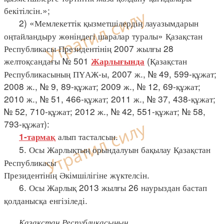
бекітілсін.»;
2) «Мемлекеттік қызметшілердің лауазымдарын
оңтайландыру жөніндегі шаралар туралы» Қазақстан
Республикасы Президентінің 2007 жылғы 28
желтоқсандағы № 501
(Қазақстан
Жарлығында
Республикасының ПҮАЖ-ы, 2007 ж., № 49, 599-құжат;
2008 ж., № 9, 89-құжат; 2009 ж., № 12, 69-құжат;
2010 ж., № 51, 466-құжат; 2011 ж., № 37, 438-құжат;
№ 52, 710-құжат; 2012 ж., № 42, 551-құжат; № 58,
793-құжат):
алып тасталсын.
1-тармақ
5. Осы Жарлықтың орындалуын бақылау Қазақстан
Республикасы
Президентінің Әкімшілігіне жүктелсін.
6. Осы Жарлық 2013 жылғы 26 наурыздан бастап
қолданысқа енгізіледі.
Қазақстан Республикасының