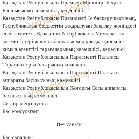
Қазақстан Республикасы Премьер-Министрі Кеңсесі
Басшысының көмекшісі, кеңесшісі
Қазақстан Республикасы Президенті Іс басқарушысының,
Республикалық бюджеттің атқарылуын бақылау жөніндегі
есеп комитеті, Қазақстан Республикасы Мемлекеттік
қызмет істері және сыбайлас жемқорлыққа қарсы іс-
қимыл агенттігі төрағаларының көмекшісі, кеңесшісі
Қазақстан Республикасының Парламенті Палатасы
Төрағасы орынбасарының көмекшісі
Қазақстан Республикасының Парламенті Палатасы
аппараты басшысының көмекшісі
Қазақстан Республикасының Жоғарғы Соты аппараты
басшысының көмекшісі
Сектор меңгерушісі
Бас консультант
В-4 санаты
Бас сарапшы