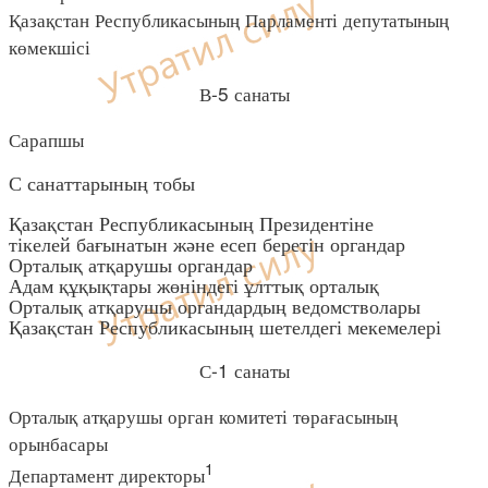
Қазақстан Республикасының Парламенті депутатының
көмекшісі
В-5 санаты
Сарапшы
С санаттарының тобы
Қазақстан Республикасының Президентіне
тікелей бағынатын және есеп беретін органдар
Орталық атқарушы органдар
Адам құқықтары жөніндегі ұлттық орталық
Орталық атқарушы органдардың ведомстволары
Қазақстан Республикасының шетелдегі мекемелері
С-1 санаты
Орталық атқарушы орган комитеті төрағасының
орынбасары
1
Департамент директоры