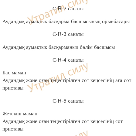
С-R-2 санаты
Аудандық аумақтық басқарма басшысының орынбасары
С-R-3 санаты
Аудандық аумақтық басқарманың бөлім басшысы
С-R-4 санаты
Бас маман
Аудандық және оған теңестірілген сот кеңсесінің аға сот
приставы
С-R-5 санаты
Жетекші маман
Аудандық және оған теңестірілген сот кеңсесінің сот
приставы