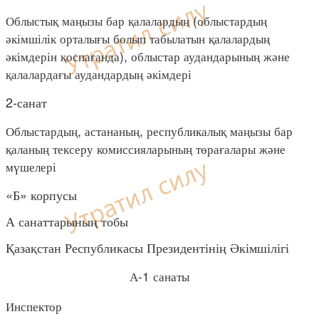
Облыстық маңызы бар қалалардың (облыстардың
әкімшілік орталығы болып табылатын қалалардың
әкімдерін қоспағанда), облыстар аудандарының және
қалалардағы аудандардың әкімдері
2-санат
Облыстардың, астананың, республикалық маңызы бар
қаланың тексеру комиссияларының төрағалары және
мүшелері
«Б» корпусы
А санаттарының тобы
Қазақстан Республикасы Президентінің Әкімшілігі
А-1 санаты
Инспектор