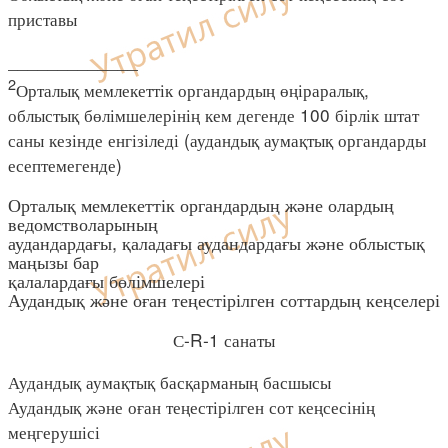
приставы
_____________
2
Орталық мемлекеттік органдардың өңіраралық,
облыстық бөлімшелерінің кем дегенде 100 бірлік штат
саны кезінде енгізіледі (аудандық аумақтық органдарды
есептемегенде)
Орталық мемлекеттік органдардың және олардың
ведомстволарының
аудандардағы, қаладағы аудандардағы және облыстық
маңызы бар
қалалардағы бөлімшелері
Аудандық және оған теңестірілген соттардың кеңселері
С-R-1 санаты
Аудандық аумақтық басқарманың басшысы
Аудандық және оған теңестірілген сот кеңсесінің
меңгерушісі