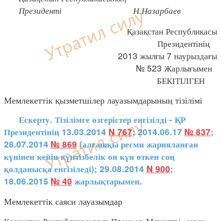
Президенті Н.Назарбаев
Қазақстан Республикасы
Президентінің
2013 жылғы 7 наурыздағы
№ 523 Жарлығымен
БЕКІТІЛГЕН
Мемлекеттік қызметшілер лауазымдарының тізілімі
Ескерту. Тізілімге өзгерістер енгізілді - ҚР
Президентінің 13.03.2014
N 767
; 2014.06.17
№ 837
;
28.07.2014
№ 869
(алғашқы ресми жарияланған
күнінен кейін күнтізбелік он күн өткен соң
қолданысқа енгізіледі); 29.08.2014
N 900
;
18.06.2015
№ 40
жарлықтарымен.
Мемлекеттік саяси лауазымдар
Қазақстан Республикасының Премьер-Министрі, оның