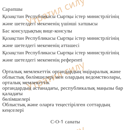
Сарапшы
Қазақстан Республикасы Сыртқы істер министрлігінің
және шетелдегі мекеменің үшінші хатшысы
Бас консулдықтың вице-консулы
Қазақстан Республикасы Сыртқы істер министрлігінің
және шетелдегі мекеменің атташесі
Қазақстан Республикасы Сыртқы істер министрлігінің
және шетелдегі мекеменің референті
Орталық мемлекеттік органдардың өңіраралық және
облыстық бөлімшелері мен олардың ведомстволары,
орталық мемлекеттік
органдардың астанадағы, республикалық маңызы бар
қаладағы
бөлімшелері
Облыстық және оларға теңестірілген соттардың
кеңселері
С-О-1 санаты