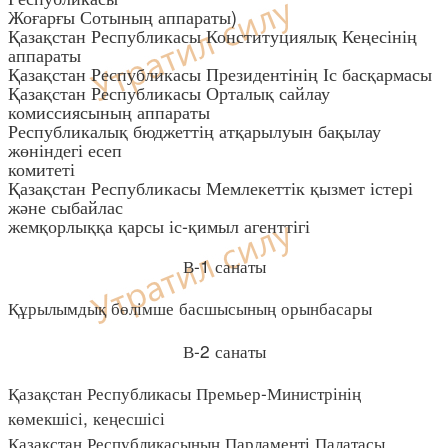
Жоғарғы Сотының аппараты)
Қазақстан Республикасы Конституциялық Кеңесінің
аппараты
Қазақстан Республикасы Президентінің Іс басқармасы
Қазақстан Республикасы Орталық сайлау
комиссиясының аппараты
Республикалық бюджеттің атқарылуын бақылау
жөніндегі есеп
комитеті
Қазақстан Республикасы Мемлекеттік қызмет істері
және сыбайлас
жемқорлыққа қарсы іс-қимыл агенттігі
В-1 санаты
Құрылымдық бөлімше басшысының орынбасары
В-2 санаты
Қазақстан Республикасы Премьер-Министрінің
көмекшісі, кеңесшісі
Қазақстан Республикасының Парламенті Палатасы