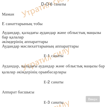
D-O-6 санаты
Маман
Е санаттарының тобы
Аудандар, қаладағы аудандар және облыстық маңызы
бар қалалар
әкімдерінің аппараттары
Аудандар мәслихаттарының аппараттары
Е-1 санаты
Аудандар, қаладағы аудандар және облыстық маңызы бар
қалалар әкімдерінің орынбасарлары
Е-2 санаты
Аппарат басшысы
Вверх
Е-3 санаты