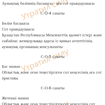
Аумақтық бөлімнің басшысы - аға сот орындаушысы
С-O-4 санаты
Бөлім басшысы
Сот орындаушысы
Қазақстан Республикасы Мемлекеттік қызмет істері және
сыбайлас жемқорлыққа қарсы іс-қимыл агенттігінің
аумақтық органының консультанты
С-О-5 санаты
Бас маман
Облыстық және оған теңестірілген сот кеңсесінің аға сот
приставы
С-О-6 санаты
Жетекші маман
Облыстық және оған теңестірілген сот кеңсесінің сот