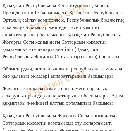
Қазақстан Республикасы Конституциялық Кеңесі,
Президентінің Іс басқармасы, Қазақстан Республикасы
Орталық сайлау комиссиясы, Республикалық бюджеттің
атқарылуын бақылау жөніндегі есеп комитеті
аппараттарының басшылары, Қазақстан Республикасы
Жоғарғы Соты жанындағы Соттардың қызметін
қамтамасыз ету департаментінің (Қазақстан
Республикасы Жоғарғы Соты аппаратының) басшысы
Облыстардың, астананың және республикалық маңызы
бар қаланың әкімдері аппараттарының басшылары
Жауапты хатшы лауазымы енгізілмеген орталық
атқарушы органдар аппараттарының басшылары, Адам
құқықтары жөніндегі ұлттық орталықтың басшысы
Қазақстан Республикасы Жоғарғы Соты жанындағы
Соттардың қызметін қамтамасыз ету департаменті
(Қазақстан Республикасы Жоғарғы Соты аппараты)