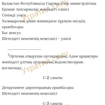
Қазақстан Республикасы Сыртқы істер министрлігінің
Ерекше тапсырмалар жөніндегі елшісі
Сенімді уәкіл
Халықаралық ұйым жанындағы тұрақты өкілдің
орынбасары
Бас консул
Шетелдегі мекеменің кеңесшісі - уәкілі
__________________
1
Орталық атқарушы органдардың, Адам құқықтары
жөніндегі ұлттық орталықтың ведомстволарын
қоспағанда
С-2 санаты
Департамент директорының орынбасары
Шетелдегі мекеменің кеңесшісі
С-3 санаты