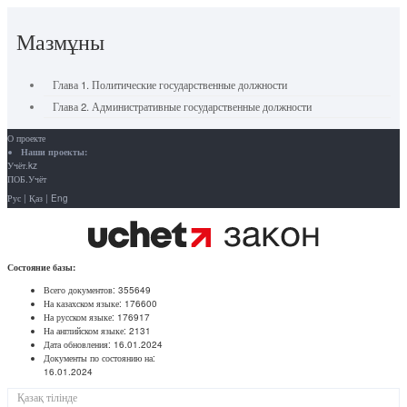
Мазмұны
Глава 1. Политические государственные должности
Глава 2. Административные государственные должности
О проекте
Наши проекты:
Учёт.kz
ПОБ.Учёт
Рус
|
Қаз
|
Eng
Состояние базы:
Всего документов:
355649
На казахском языке:
176600
На русском языке:
176917
На английском языке:
2131
Дата обновления:
16.01.2024
Документы по состоянию на:
16.01.2024
Қазақ тілінде