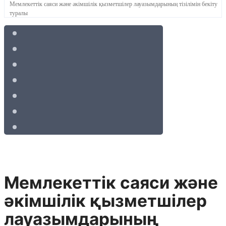
Мемлекеттік саяси және әкімшілік қызметшілер лауазымдарының тізілімін бекіту
туралы
Мемлекеттік саяси және
әкімшілік қызметшілер
лауазымдарының