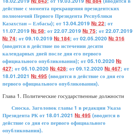
18.02.2019
№ 843
; от 19.03.2019
№ 884
(вводится в
действие с момента прекращения президентских
полномочий Первого Президента Республики
Казахстан – Елбасы); от 13.04.2019
№ 22
; от
11.07.2019
№ 58
; от 22.07.2019
№ 75
; от 22.07.2019
№ 74
; от 09.10.2019
№ 184
; от 02.05.2020
№ 316
(вводится в действие по истечении десяти
календарных дней после дня его первого
официального опубликования); от 05.10.2020
№
427
; от 05.10.2020
№ 428
; от 09.12.2020
№ 467
; от
18.01.2021
№ 495
(вводится в действие со дня его
первого официального опубликования).
Глава 1. Политические государственные должности
Сноска. Заголовок главы 1 в редакции Указа
Президента РК от 18.01.2021
№ 495
(вводится в
действие со дня его первого официального
опубликования).