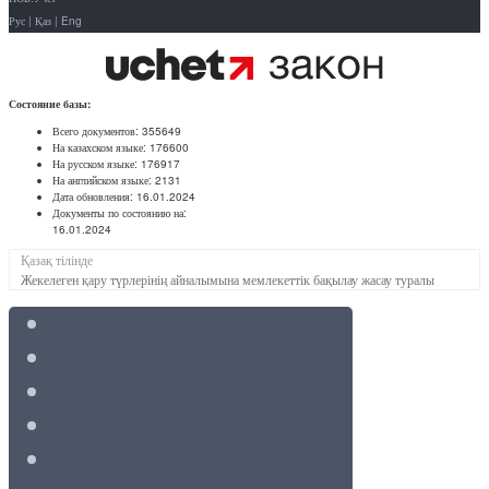
Рус
|
Қаз
|
Eng
Состояние базы:
Всего документов:
355649
На казахском языке:
176600
На русском языке:
176917
На английском языке:
2131
Дата обновления:
16.01.2024
Документы по состоянию на:
16.01.2024
Қазақ тілінде
Жекелеген қару түрлерінің айналымына мемлекеттік бақылау жасау туралы