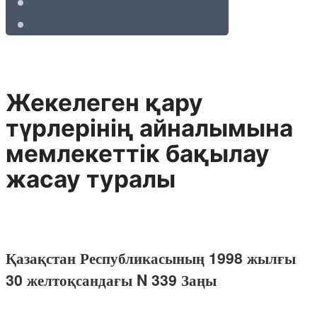
Жекелеген қару
түрлерінің айналымына
мемлекеттік бақылау
жасау туралы
Қазақстан Республикасының 1998 жылғы
30 желтоқсандағы N 339 Заңы