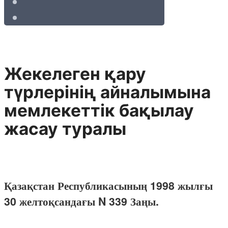
Жекелеген қару
түрлерінің айналымына
мемлекеттік бақылау
жасау туралы
Қазақстан Республикасының 1998 жылғы
30 желтоқсандағы N 339 Заңы.