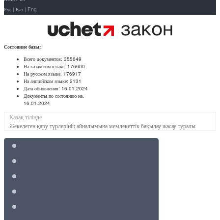
Рус
|
Қаз
|
Eng
Состояние базы:
Всего документов:
355649
На казахском языке:
176600
На русском языке:
176917
На английском языке:
2131
Дата обновления:
16.01.2024
Документы по состоянию на:
16.01.2024
Қазақ тілінде
Жекелеген қару түрлерінің айналымына мемлекеттік бақылау жасау туралы