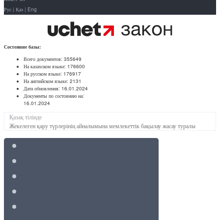
Рус
|
Қаз
|
Eng
Состояние базы:
Всего документов:
355649
На казахском языке:
176600
На русском языке:
176917
На английском языке:
2131
Дата обновления:
16.01.2024
Документы по состоянию на:
16.01.2024
Қазақ тілінде
Жекелеген қару түрлерінің айналымына мемлекеттік бақылау жасау туралы