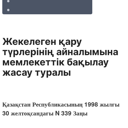
Жекелеген қару
түрлерінің айналымына
мемлекеттік бақылау
жасау туралы
Қазақстан Республикасының 1998 жылғы
30 желтоқсандағы N 339 Заңы