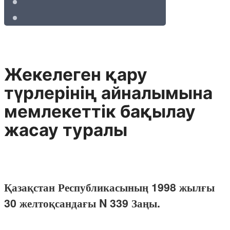
Жекелеген қару
түрлерінің айналымына
мемлекеттік бақылау
жасау туралы
Қазақстан Республикасының 1998 жылғы
30 желтоқсандағы N 339 Заңы.