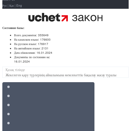
Рус
|
Қаз
|
Eng
Состояние базы:
Всего документов:
355649
На казахском языке:
176600
На русском языке:
176917
На английском языке:
2131
Дата обновления:
16.01.2024
Документы по состоянию на:
16.01.2024
Қазақ тілінде
Жекелеген қару түрлерінің айналымына мемлекеттік бақылау жасау туралы