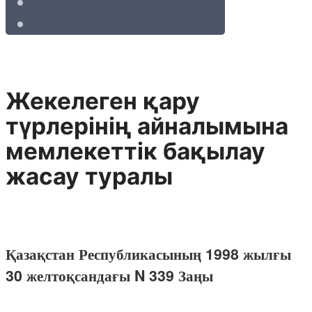
Жекелеген қару
түрлерінің айналымына
мемлекеттік бақылау
жасау туралы
Қазақстан Республикасының 1998 жылғы
30 желтоқсандағы N 339 Заңы