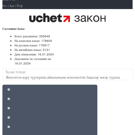
Рус
|
Қаз
|
Eng
Состояние базы:
Всего документов:
355649
На казахском языке:
176600
На русском языке:
176917
На английском языке:
2131
Дата обновления:
16.01.2024
Документы по состоянию на:
16.01.2024
Қазақ тілінде
Жекелеген қару түрлерінің айналымына мемлекеттік бақылау жасау туралы