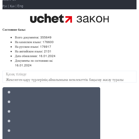
Рус
|
Қаз
|
Eng
Состояние базы:
Всего документов:
355649
На казахском языке:
176600
На русском языке:
176917
На английском языке:
2131
Дата обновления:
16.01.2024
Документы по состоянию на:
16.01.2024
Қазақ тілінде
Жекелеген қару түрлерінің айналымына мемлекеттік бақылау жасау туралы