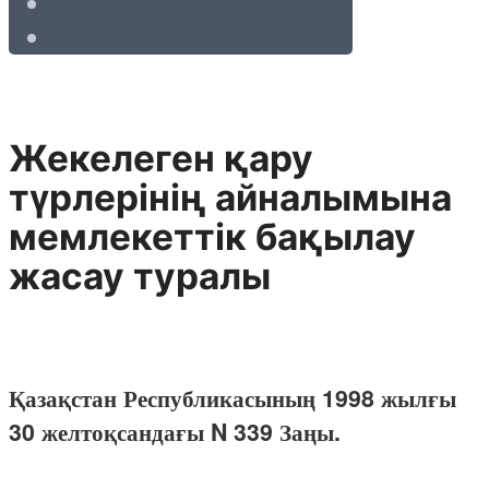
Жекелеген қару
түрлерінің айналымына
мемлекеттік бақылау
жасау туралы
Қазақстан Республикасының 1998 жылғы
30 желтоқсандағы N 339 Заңы.