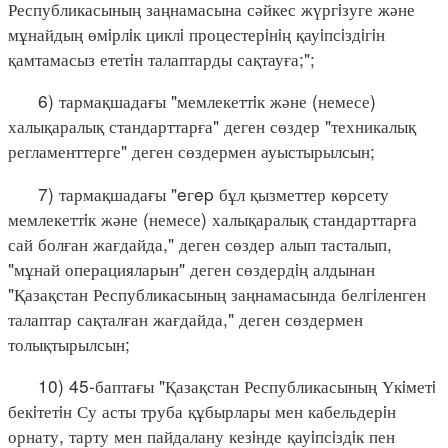
Республикасының заңнамасына сәйкес жүргiзуге және
мұнайдың өмiрлiк циклi процестерiнiң қауiпсiздiгiн
қамтамасыз ететiн талаптарды сақтауға;";
6) тармақшадағы "мемлекеттiк және (немесе)
халықаралық стандарттарға" деген сөздер "техникалық
регламенттерге" деген сөздермен ауыстырылсын;
7) тармақшадағы "eгep бұл қызметтер көрсету
мемлекеттiк және (немесе) халықаралық стандарттарға
сай болған жағдайда," деген сөздер алып тасталып,
"мұнай операцияларын" деген сөздердiң алдынан
"Қазақстан Республикасының заңнамасында белгiленген
талаптар сақталған жағдайда," деген сөздермен
толықтырылсын;
10) 45-баптағы "Қазақстан Республикасының Үкiметi
бекiтетiн Су асты труба құбырлары мен кабельдерiн
орнату, тарту мен пайдалану кезiнде қауiпсiздiк пен