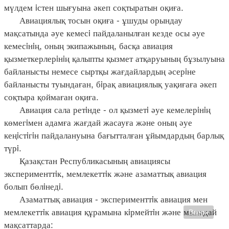
мүлдем iстен шығуына әкеп соқтыратын оқиға.
Авиациялық тосын оқиға - ұшуды орындау
мақсатында әуе кемесi пайдаланылған кезде осы әуе
кемесiнiң, оның экипажының, басқа авиация
қызметкерлерiнiң қалыпты қызмет атқаруының бұзылуына
байланысты немесе сыртқы жағдайлардың әсерiне
байланысты туындаған, бiрақ авиациялық уақиғаға әкеп
соқтыра қоймаған оқиға.
Авиация сала ретiнде - ол қызметi әуе кемелерiнiң
көмегiмен адамға жағдай жасауға және оның әуе
кеңiстiгiн пайдалануына бағытталған ұйымдардың барлық
түрi.
Қазақстан Республикасының авиациясы
эксперименттiк, мемлекеттiк және азаматтық авиация
болып бөлiнедi.
Азаматтық авиация - эксперименттiк авиация мен
мемлекеттiк авиация құрамына кiрмейтiн және мынадай
Вверх
мақсаттарда: