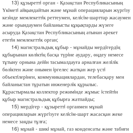
13) құзыреттi орган - Қазақстан Республикасының
Үкiметi айқындайтын және мұнай операцияларын жүргiзу
кезiнде мемлекеттiк реттеумен, келiсiм-шарттар жасаумен
және орындаумен байланысты құқықтарды жүзеге
асыруда Қазақстан Республикасының атынан әрекет
ететiн мемлекеттiк орган;
14) магистральдық құбыр - мұнайды мердiгердiң
құбырынан көлiктiң басқа түрiне аудару, өңдеу немесе
тұтыну орнына дейiн тасымалдауға арналған желiлiк
бөлiктен және онымен iргелес жатқан жер үстi
объектiлерiнен, коммуникациялардан, телебасқару мен
байланыстан тұратын инженерлiк құрылыс.
Құрастырмалы коллектор режимiнде жұмыс iстейтiн
құбыр магистральдық құбырға жатпайды;
15) мердiгер - құзыреттi органмен мұнай
операцияларын жүргiзуге келiсiм-шарт жасасқан жеке
немесе заңды тұлға;
16) мұнай - шикi мұнай, газ конденсаты және табиғи