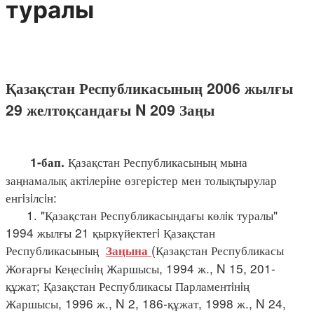
туралы
Қазақстан Республикасының 2006 жылғы
29 желтоқсандағы N 209 Заңы
Қазақстан Республикасының мына
1-бап.
заңнамалық актiлерiне өзгерiстер мен толықтырулар
енгiзiлсiн:
1. "Қазақстан Республикасындағы көлiк туралы"
1994 жылғы 21 қыркүйектегi Қазақстан
Республикасының
(Қазақстан Республикасы
Заңына
Жоғарғы Кеңесiнiң Жаршысы, 1994 ж., N 15, 201-
құжат; Қазақстан Республикасы Парламентiнiң
Жаршысы, 1996 ж., N 2, 186-құжат, 1998 ж., N 24,