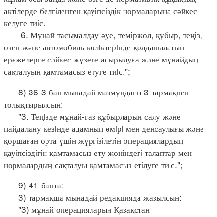
актiлерде белгiленген қауiпсiздiк нормаларына сәйкес
келуге тиiс.
6. Мұнай тасымалдау әуе, темiржол, құбыр, теңiз,
өзен және автомобиль көлiктерiнде қолданылатын
ережелерге сәйкес жүзеге асырылуға және мұнайдың
сақталуын қамтамасыз етуге тиiс.";
8) 36-3-бап мынадай мазмұндағы 3-тармақпен
толықтырылсын:
"3. Теңiзде мұнай-газ құбырларын салу және
пайдалану кезiнде адамның өмiрi мен денсаулығы және
қоршаған орта үшiн жүргiзiлетiн операциялардың
қауiпсiздiгiн қамтамасыз ету жөнiндегi талаптар мен
нормалардың сақталуы қамтамасыз етiлуге тиiс.";
9) 41-бапта:
3) тармақша мынадай редакцияда жазылсын:
"3) мұнай операцияларын Қазақстан