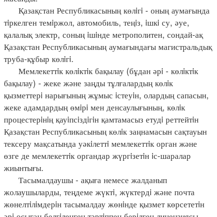
Қазақстан Республикасының көлiгi - оның аумағында
тiркелген темiржол, автомобиль, теңiз, iшкi су, әуе,
қалалық электр, соның iшiнде метрополитен, сондай-ақ
Қазақстан Республикасының аумағындағы магистральдық
труба-құбыр көлiгi.
Мемлекеттiк көлiктiк бақылау (бұдан әрi - көлiктiк
бақылау) - жеке және заңды тұлғалардың көлiк
қызметтерi нарығының жұмыс iстеуiн, олардың сапасын,
жеке адамдардың өмiрi мен денсаулығының, көлiк
процестерiнiң қауiпсiздiгiн қамтамасыз етудi реттейтiн
Қазақстан Республикасының көлiк заңнамасын сақтауын
тексеру мақсатында уәкiлеттi мемлекеттiк орган және
өзге де мемлекеттiк органдар жүргiзетiн iс-шаралар
жиынтығы.
Тасымалдаушы - ақыға немесе жалданып
жолаушыларды, теңдеме жүктi, жүктердi және почта
жөнелтiлiмдерiн тасымалдау жөнiнде қызмет көрсететiн
әрi осыған белгiленген тәртiппен берiлген лицензиясы