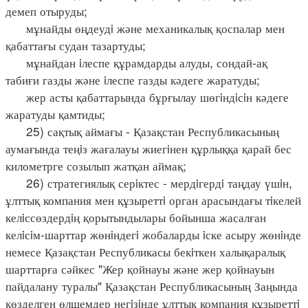
демеп отыруды;
мұнайды өңдеудi және механикалық қоспалар мен
қабаттағы судан тазартуды;
мұнайдан iлеспе құрамдарды алуды, сондай-ақ
табиғи газды және iлеспе газды кәдеге жаратуды;
жер асты қабаттарында бұрғылау шөгiндiсiн кәдеге
жаратуды қамтиды;
25) сақтық аймағы - Қазақстан Республикасының
аумағында теңiз жағалауы жиегiнен құрлыққа қарай бес
километрге созылып жатқан аймақ;
26) стратегиялық серiктес - мердiгердi таңдау үшiн,
ұлттық компания мен құзыреттi орган арасындағы тiкелей
келiссөздердiң қорытындылары бойынша жасалған
келiсiм-шарттар жөнiндегi жобаларды iске асыру жөнiнде
немесе Қазақстан Республикасы бекiткен халықаралық
шарттарға сәйкес "Жер қойнауы және жер қойнауын
пайдалану туралы" Қазақстан Республикасының Заңында
көзделген өлшемдер негiзiнде ұлттық компания құзыреттi