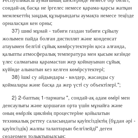
сондай-ақ басқа не iргелес немесе қарама-қарсы жатқан
мемлекеттiң заңдық құзырындағы аумақта немесе теңiзде
орналасқан кен орны;
37) шикi мұнай - табиғи газдан табиғи сұйылу
жолымен пайда болған дистиллят және конденсат
атауымен белгiлi сұйық көмiрсутектерiн қоса алғанда,
қалыпты атмосфералық температура мен қысым кезiнде
үлес салмағына қарамастан жер қойнауынан сұйық
күйiнде алынатын кез келген көмiрсутектерi;
38) iшкi су айдындары - көлдер, жасанды су
қоймалары және басқа да жер үстi су объектiлерi.";
2) 2-баптың 1-тармағы ", сондай-ақ адам өмiрi мен
денсаулығы және қоршаған орта үшiн мұнайға және
оның өмiрлiк циклiнiң процестерiне қойылатын
техникалық реттеу саласындағы қауiпсiздiктiң (бұдан әрi -
қауiпсiздiк) жалпы талаптарын белгiлейдi" деген
сөздермен толықтырылсын;