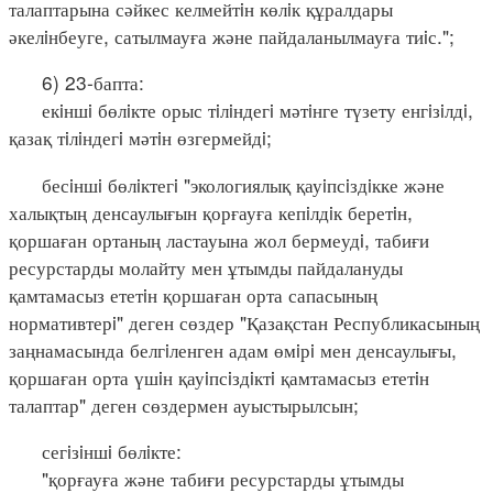
талаптарына сәйкес келмейтiн көлiк құралдары
әкелiнбеуге, сатылмауға және пайдаланылмауға тиiс.";
6) 23-бапта:
екiншi бөлiкте орыс тiлiндегi мәтiнге түзету енгiзiлдi,
қазақ тiлiндегi мәтiн өзгермейдi;
бесiншi бөлiктегi "экологиялық қауiпсiздiкке және
халықтың денсаулығын қорғауға кепiлдiк беретiн,
қоршаған ортаның ластауына жол бермеудi, табиғи
ресурстарды молайту мен ұтымды пайдалануды
қамтамасыз ететiн қоршаған орта сапасының
нормативтерi" деген сөздер "Қазақстан Республикасының
заңнамасында белгiленген адам өмiрi мен денсаулығы,
қоршаған орта үшiн қауiпсiздiктi қамтамасыз ететiн
талаптар" деген сөздермен ауыстырылсын;
сегiзiншi бөлiкте:
"қорғауға және табиғи ресурстарды ұтымды