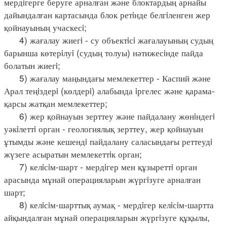
мердiгерге беруге арналған және блоктардың арнайы
дайындалған картасында блок ретiнде белгiленген жер
қойнауының учаскесi;
4) жағалау жиегi - су объектiсi жағалауының судың
барынша көтерiлуi (судың толуы) нәтижесiнде пайда
болатын жиегi;
5) жағалау маңындағы мемлекеттер - Каспий және
Арал теңiздерi (көлдерi) алабында iргелес және қарама-
қарсы жатқан мемлекеттер;
6) жер қойнауын зерттеу және пайдалану жөнiндегi
уәкiлеттi орган - геологиялық зерттеу, жер қойнауын
ұтымды және кешендi пайдалану саласындағы реттеудi
жүзеге асыратын мемлекеттiк орган;
7) келiсiм-шарт - мердiгер мен құзыреттi орган
арасында мұнай операцияларын жүргiзуге арналған
шарт;
8) келiсiм-шарттық аумақ - мердiгер келiсiм-шартта
айқындалған мұнай операцияларын жүргiзуге құқылы,