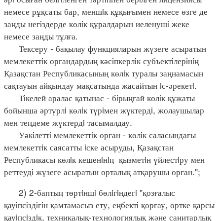
немесе рұқсаты бар, меншiк құқығымен немесе өзге де
заңды негiздерде көлiк құралдарын иеленушi жеке
немесе заңды тұлға.
Тексеру - бақылау функцияларын жүзеге асыратын
мемлекеттiк органдардың кәсiпкерлiк субъектiлерiнiң
Қазақстан Республикасының көлiк туралы заңнамасын
сақтауын айқындау мақсатында жасайтын iс-әрекетi.
Тiкелей аралас қатынас - бiрыңғай көлiк құжаты
бойынша әртүрлi көлiк түрiмен жүктердi, жолаушылар
мен теңдеме жүктердi тасымалдау.
Уәкiлеттi мемлекеттiк орган - көлiк саласындағы
мемлекеттiк саясатты iске асыруды, Қазақстан
Республикасы көлiк кешенiнiң қызметiн үйлестiру мен
реттеудi жүзеге асыратын орталық атқарушы орган.";
2) 2-баптың төртiншi бөлiгiндегi "қозғалыс
қауiпсiздiгiн қамтамасыз ету, еңбектi қорғау, өртке қарсы
қауiпсiздiк, техникалық-технологиялық және санитарлық