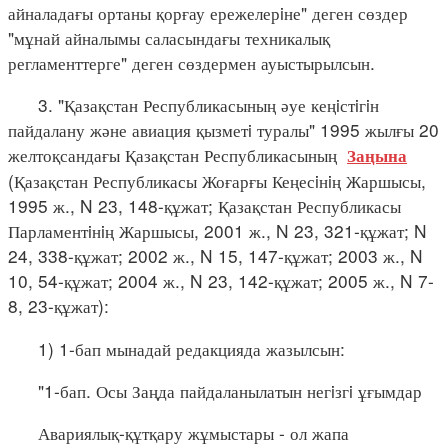
айналадағы ортаны қорғау ережелерiне" деген сөздер
"мұнай айналымы саласындағы техникалық
регламенттерге" деген сөздермен ауыстырылсын.
3. "Қазақстан Республикасының әуе кеңiстiгiн
пайдалану және авиация қызметi туралы" 1995 жылғы 20
желтоқсандағы Қазақстан Республикасының
Заңына
(Қазақстан Республикасы Жоғарғы Кеңесiнiң Жаршысы,
1995 ж., N 23, 148-құжат; Қазақстан Республикасы
Парламентiнiң Жаршысы, 2001 ж., N 23, 321-құжат; N
24, 338-құжат; 2002 ж., N 15, 147-құжат; 2003 ж., N
10, 54-құжат; 2004 ж., N 23, 142-құжат; 2005 ж., N 7-
8, 23-құжат):
1) 1-бап мынадай редакцияда жазылсын:
"1-бап. Осы Заңда пайдаланылатын негiзгi ұғымдар
Авариялық-құтқару жұмыстары - ол жапа