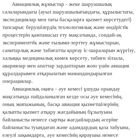
Авиациялық жұмыстар - жеке шаруашылық
салаларындағы (ауыл шаруашылығындағы, құрылыстағы,
экспедициялар мен тағы басқаларға қызмет көрсетудегi)
тапсырыс берушiлердiң технологиялық және өндiрiстiк
процестерiн қамтамасыз ету мақсатында, сондай-ақ
эксперименттiк және ғылыми-зерттеу жұмыстарын,
санитарлық және табиғатты қорғау iс-шараларын жүргiзу,
халыққа медициналық көмек көрсету, табиғи зiлзала,
авариялар мен апаттар зардаптарын жою үшiн авиация
құралдарымен атқарылатын мамандандырылған
операциялар.
Авиациялық оқиға - әуе кемесi ұшуды орындау
мақсатында пайдаланылған кезде осы әуе кемесiнiң,
оның экипажының, басқа авиация қызметшiлерiнiң
қалыпты қызмет атқару жағдайының бұзылуына
байланысты немесе сыртқы жағдайлардың әсерiне
байланысты туындаған және адамдардың қаза табуына,
елеулi зақымдарға, әуе кемесiнiң қирауына немесе