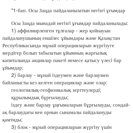
"1-бап. Осы Заңда пайдаланылатын негiзгi ұғымдар
Осы Заңда мынадай негiзгi ұғымдар пайдаланылады:
1) аффилиирленген тұлғалар - жер қойнауын
пайдаланушының еншiлес ұйымдары және Қазақстан
Республикасында мұнай операцияларын жүргiзуге
мердiгер болып табылатын ұйымның жарғылық
капиталында акциялар пакетi немесе қатысу үлесi бар
ұйымдар;
2) барлау - мұнай iздеумен және барлаумен
байланысты кез келген операциялар және олар:
геологиялық-геофизикалық зерттеулердi;
құрылымдық бұрғылауды;
iздеу және барлау ұңғымаларын бұрғылауды, сондай-
ақ барлаудағы кен орнын сынамалы пайдалануды
қамтиды;
3) блок - мұнай операцияларын жүргiзу үшiн