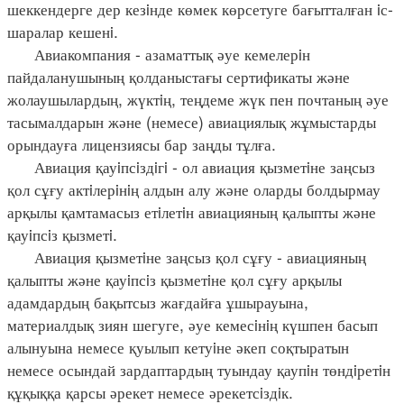
шеккендерге дер кезiнде көмек көрсетуге бағытталған iс-
шаралар кешенi.
Авиакомпания - азаматтық әуе кемелерiн
пайдаланушының қолданыстағы сертификаты және
жолаушылардың, жүктiң, теңдеме жүк пен почтаның әуе
тасымалдарын және (немесе) авиациялық жұмыстарды
орындауға лицензиясы бар заңды тұлға.
Авиация қауiпсiздiгi - ол авиация қызметiне заңсыз
қол сұғу актiлерiнiң алдын алу және оларды болдырмау
арқылы қамтамасыз етiлетiн авиацияның қалыпты және
қауiпсiз қызметi.
Авиация қызметiне заңсыз қол сұғу - авиацияның
қалыпты және қауiпсiз қызметiне қол сұғу арқылы
адамдардың бақытсыз жағдайға ұшырауына,
материалдық зиян шегуге, әуе кемесiнiң күшпен басып
алынуына немесе қуылып кетуiне әкеп соқтыратын
немесе осындай зардаптардың туындау қаупiн төндiретiн
құқыққа қарсы әрекет немесе әрекетсiздiк.