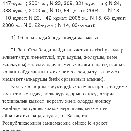
447-құжат; 2001 ж., N 23, 309, 321-құжаттар; N 24,
338-құжат; 2003 ж., N 10, 54-құжат; 2004 ж., N 18,
110-құжат; N 23, 142-құжат; 2005 ж., N 15, 63-құжат;
2006 ж., N 3, 22-құжат; N 14, 89-құжат):
1) 1-бап мынадай редакцияда жазылсын:
"1-бап. Осы Заңда пайдаланылатын негiзгi ұғымдар
Клиент (жүк жөнелтушi, жүк алушы, жолаушы, кеме
жалдаушы) - тасымалдаушымен жасалған шартқа сәйкес
көлiктi пайдаланатын жеке немесе заңды тұлға немесе
мемлекет (атқарушы билiк органының атынан).
Көлiк кәсiпорны - жүктердi, жолаушыларды, теңдеме
жүктi тасымалдау, көлiк құралдарын сақтау, оларда
техникалық қызмет көрсету және оларды жөндеу
жөнiнде шаруашылық-коммерциялық қызметпен
айналысатын заңды тұлға, ол Қазақстан
Республикасының заңнамасына сәйкес iс-әрекет
жасайды.