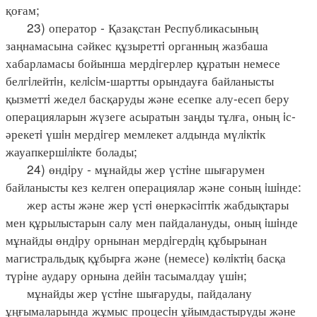
қоғам;
23) оператор - Қазақстан Республикасының
заңнамасына сәйкес құзыреттi органның жазбаша
хабарламасы бойынша мердiгерлер құратын немесе
белгiлейтiн, келiсiм-шартты орындауға байланысты
қызметтi жедел басқаруды және есепке алу-есеп беру
операцияларын жүзеге асыратын заңды тұлға, оның iс-
әрекетi үшiн мердiгер мемлекет алдында мүлiктiк
жауапкершiлiкте болады;
24) өндiру - мұнайды жер үстiне шығарумен
байланысты кез келген операциялар және соның iшiнде:
жер асты және жер үстi өнеркәсiптiк жабдықтары
мен құрылыстарын салу мен пайдалануды, оның iшiнде
мұнайды өндiру орнынан мердiгердiң құбырынан
магистральдық құбырға және (немесе) көлiктiң басқа
түрiне аудару орнына дейiн тасымалдау үшiн;
мұнайды жер үстiне шығаруды, пайдалану
ұңғымаларында жұмыс процесiн ұйымдастыруды және