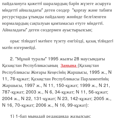
пайдалануға қажеттi шаралардың бәрiн жүзеге асыруға
мiндеттi айналадағы" деген сөздер "қорғау және табиғи
ресурстарды ұтымды пайдалану жөнiнде белгiленген
нормалардың сақталуын қамтамасыз етуге мiндеттi.
Айналадағы" деген сөздермен ауыстырылсын;
орыс тiлiндегi мәтiнге түзету енгiзiлдi, қазақ тiлiндегi
мәтiн өзгермейдi.
2. "Мұнай туралы" 1995 жылғы 28 маусымдағы
Қазақстан Республикасының
(Қазақстан
Заңына
Республикасы Жоғары Кеңесiнiң Жаршысы, 1995 ж., N
11, 76-құжат; Қазақстан Республикасы Парламентiнiң
Жаршысы, 1997 ж., N 11, 150-құжат; 1999 ж., N 21,
787-құжат; 2003 ж., N 6, 34-құжат; N 11, 56-құжат;
2004 ж., N 22, 131-құжат; N 23, 142-құжат; 2005 ж.,
N 16, 70-құжат; 2006 ж., N 16, 99-құжат):
1) 1-бап мынадай редакцияда жазылсын: