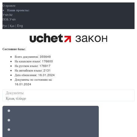
О проекте
Наши проекты:
Учёт.kz
ПОБ.Учёт
Рус
|
Қаз
|
Eng
Состояние базы:
Всего документов:
355649
На казахском языке:
176600
На русском языке:
176917
На английском языке:
2131
Дата обновления:
16.01.2024
Документы по состоянию на:
16.01.2024
Документы
Қазақ тілінде