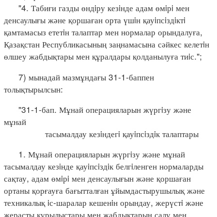
"4. Табиғи газды өндiру кезiнде адам өмiрi мен
денсаулығы және қоршаған орта үшiн қауiпсiздiктi
қамтамасыз ететiн талаптар мен нормалар орындалуға,
Қазақстан Республикасының заңнамасына сәйкес келетiн
өлшеу жабдықтары мен құралдары қолданылуға тиiс.";
7) мынадай мазмұндағы 31-1-баппен
толықтырылсын:
"31-1-бап. Мұнай операцияларын жүргiзу және
мұнай
тасымалдау кезiндегi қауiпсiздiк талаптары
1. Мұнай операцияларын жүргiзу және мұнай
тасымалдау кезiнде қауiпсiздiк белгiленген нормаларды
сақтау, адам өмiрi мен денсаулығын және қоршаған
ортаны қорғауға бағытталған ұйымдастырушылық және
техникалық iс-шаралар кешенiн орындау, жерүстi және
жерасты құрылыстары мен жабдықтарын салу мен