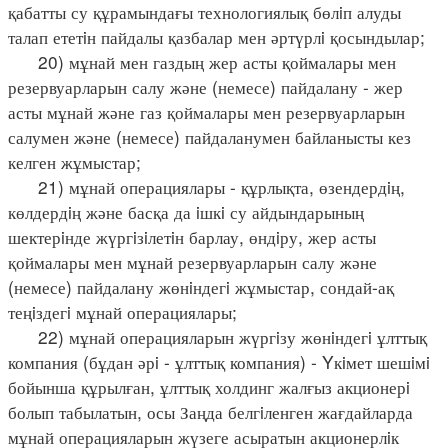
қабатты су құрамындағы технологиялық бөлiп алуды
талап ететiн пайдалы қазбалар мен әртүрлi қосындылар;
20) мұнай мен газдың жер асты қоймалары мен
резервуарларын салу және (немесе) пайдалану - жер
асты мұнай және газ қоймалары мен резервуарларын
салумен және (немесе) пайдаланумен байланысты кез
келген жұмыстар;
21) мұнай операциялары - құрлықта, өзендердiң,
көлдердiң және басқа да iшкi су айдындарының
шектерiнде жүргiзiлетiн барлау, өндiру, жер асты
қоймалары мен мұнай резервуарларын салу және
(немесе) пайдалану жөнiндегi жұмыстар, сондай-ақ
теңiздегi мұнай операциялары;
22) мұнай операцияларын жүргiзу жөнiндегi ұлттық
компания (бұдан әрi - ұлттық компания) - Yкiмет шешiмi
бойынша құрылған, ұлттық холдинг жалғыз акционерi
болып табылатын, осы Заңда белгiленген жағдайларда
мұнай операцияларын жүзеге асыратын акционерлiк