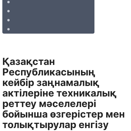
Қазақстан
Республикасының
кейбiр заңнамалық
актілеріне техникалық
реттеу мәселелерi
бойынша өзгерiстер мен
толықтырулар енгiзу