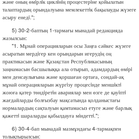
және оның өмiрлiк циклiнiң процестерiне қойылатын
талаптардың орындалуына мемлекеттiк бақылауды жүзеге
асыру енедi.";
5) 30-2-баптың 1-тармағы мынадай редакцияда
жазылсын:
"1. Мұнай операцияларын осы Заңға сәйкес жүзеге
асыратын мердiгер кен орындарын игерудiң оң
практикасын және Қазақстан Республикасының
заңнамасын басшылыққа ала отырып, адамдардың өмiрi
мен денсаулығына және қоршаған ортаға, сондай-ақ
мұнай операцияларын жүргiзу процесiнде меншiктi
жоюға қатер төндiретiн авариялар мен өзге де қауiптi
жағдайларды болғызбау мақсатында қолданыстағы
нормалардың сақталуын қамтамасыз етуге және барлық
қажеттi шараларды қабылдауға мiндеттi.";
6) 30-4-бап мынадай мазмұндағы 4-тармақпен
толықтырылсын: