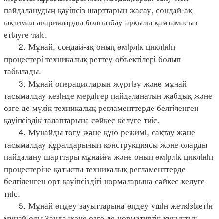
пайдаланудың қауiпсiз шарттарын жасау, сондай-ақ
ықтимал аварияларды болғызбау арқылы қамтамасыз
етiлуге тиiс.
2. Мұнай, сондай-ақ оның өмiрлiк циклiнiң
процестерi техникалық реттеу объектiлерi болып
табылады.
3. Мұнай операцияларын жүргiзу және мұнай
тасымалдау кезiнде мердiгер пайдаланатын жабдық және
өзге де мүлiк техникалық регламенттерде белгiленген
қауiпсiздiк талаптарына сәйкес келуге тиiс.
4. Мұнайды төгу және құю режимi, сақтау және
тасымалдау құралдарының конструкциясы және оларды
пайдалану шарттары мұнайға және оның өмiрлiк циклiнiң
процестерiне қатысты техникалық регламенттерде
белгiленген өрт қауiпсiздiгi нормаларына сәйкес келуге
тиiс.
5. Мұнай өңдеу зауыттарына өңдеу үшiн жеткiзiлетiн
мұнай осы Заңда және өзге де нормативтiк құқықтық