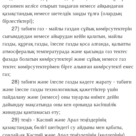
органмен келiсе отырып таңдаған немесе айқындаған
қазақстандық немесе шетелдiк заңды тұлға (олардың
бiрлестiктерi);
27) табиғи газ - майлы газдан сұйық көмiрсутектерiн
сығымдаудан немесе айырудан кейiн қалатын, майлы
газды, құрғақ газды, iлеспе газды қоса алғанда, қалыпты
атмосфералық температурада және қысымда газ тектес
фазада болатын көмiрсутектерi және сұйық немесе газ
тектес көмiрсутектерiмен бiрге алынған көмiрсутектi емес
газ;
28) табиғи және iлеспе газды кәдеге жарату - табиғи
және iлеспе газды технологиялық қажеттiктер үшiн
пайдалану және (немесе) оны тауарлы өнiмге дейiн
дайындау мақсатында оны кен орнында кәсiпшiлiк
жинауды қамтамасыз ету;
29) теңiз - Каспий және Арал теңiздерiнiң
қазақстандық бөлiгi шегiндегi су айдыны мен қабаты,
сондай-ақ Каспий және Арал теңiздерiнiң (көлдерiнiң)