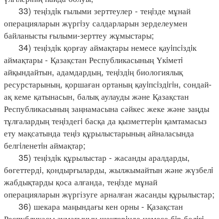
33) теңiздiк ғылыми зерттеулер - теңiзде мұнай
операцияларын жүргiзу салдарларын зерделеумен
байланысты ғылыми-зерттеу жұмыстары;
34) теңiздiк қорғау аймақтары немесе қауiпсiздiк
аймақтары - Қазақстан Республикасының Үкiметi
айқындайтын, адамдардың, теңiздiң биологиялық
ресурстарының, қоршаған ортаның қауiпсiздiгiн, сондай-
ақ кеме қатынасын, балық аулауды және Қазақстан
Республикасының заңнамасына сәйкес жеке және заңды
тұлғалардың теңiздегi басқа да қызметтерiн қамтамасыз
ету мақсатында теңiз құрылыстарының айналасында
белгiленетiн аймақтар;
35) теңiздiк құрылыстар - жасанды аралдарды,
бөгеттердi, қондырғыларды, жылжымайтын және жүзбелi
жабдықтарды қоса алғанда, теңiзде мұнай
операцияларын жүргізуге арналған жасанды құрылыстар;
36) шекара маңындағы кен орны - Қазақстан
Республикасы аумағының шектерiнде немесе бiр бөлiгi,