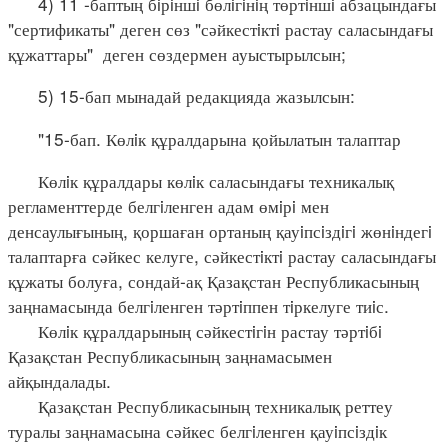
4) 11 -баптың бiрiншi бөлiгiнiң төртiншi абзацындағы
"сертификаты" деген сөз "сәйкестiктi растау саласындағы
құжаттары" деген сөздермен ауыстырылсын;
5) 15-бап мынадай редакцияда жазылсын:
"15-бап. Көлiк құралдарына қойылатын талаптар
Көлiк құралдары көлiк саласындағы техникалық
регламенттерде белгiленген адам өмiрi мен
денсаулығының, қоршаған ортаның қауiпсiздiгi жөнiндегi
талаптарға сәйкес келуге, сәйкестiктi растау саласындағы
құжаты болуға, сондай-ақ Қазақстан Республикасының
заңнамасында белгiленген тәртiппен тiркелуге тиiс.
Көлiк құралдарының сәйкестiгiн растау тәртiбi
Қазақстан Республикасының заңнамасымен
айқындалады.
Қазақстан Республикасының техникалық реттеу
туралы заңнамасына сәйкес белгiленген қауiпсiздiк