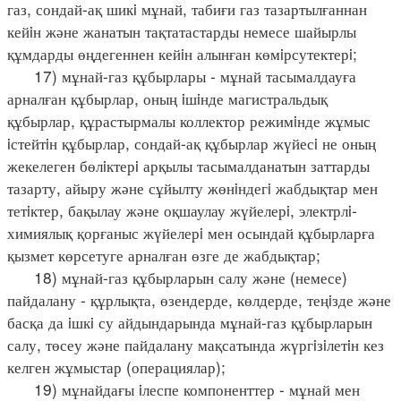
газ, сондай-ақ шикi мұнай, табиғи газ тазартылғаннан
кейiн және жанатын тақтатастарды немесе шайырлы
құмдарды өңдегеннен кейiн алынған көмiрсутектерi;
17) мұнай-газ құбырлары - мұнай тасымалдауға
арналған құбырлар, оның iшiнде магистральдық
құбырлар, құрастырмалы коллектор режимiнде жұмыс
iстейтiн құбырлар, сондай-ақ құбырлар жүйесi не оның
жекелеген бөлiктерi арқылы тасымалданатын заттарды
тазарту, айыру және сұйылту жөнiндегi жабдықтар мен
тетiктер, бақылау және оқшаулау жүйелерi, электрлi-
химиялық қорғаныс жүйелерi мен осындай құбырларға
қызмет көрсетуге арналған өзге де жабдықтар;
18) мұнай-газ құбырларын салу және (немесе)
пайдалану - құрлықта, өзендерде, көлдерде, теңiзде және
басқа да iшкi су айдындарында мұнай-газ құбырларын
салу, төсеу және пайдалану мақсатында жүргiзiлетiн кез
келген жұмыстар (операциялар);
19) мұнайдағы iлеспе компоненттер - мұнай мен