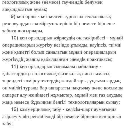
геологиялық және (немесе) тау-кендiк бөлумен
айқындалатын аумақ;
9) кен орны - кез келген тұрпатты геологиялық
резервуардағы көмiрсутектерiнiң бiр немесе бiрнеше
табиғи шоғырлары;
10) кен орындарын әзiрлеудiң оң тәжiрибесi - мұнай
операцияларын жүргiзу кезiнде ұтымды, қауiпсiз, тиiмдi
және қажеттi болып саналатын мұнай операцияларын
жүргiзудiң жалпы қабылданған әлемдiк практикасы;
11) кен орындарын сынамалы пайдалану -
қабаттардың геологиялық-физикалық сипаттамасы,
тереңдегi көмiрсутектердiң жағдайлары, ұңғымалардың
өнiмдiлiгi туралы бар ақпаратты нақтылау және қосымша
ақпарат алу жөнiндегі жұмыстар, мұнай мен газ алудың
жаңа немесе бұрыннан белгiлi технологияларын сынау;
12) коммерциялық табу - келiсiм-шарт аумағында
әзiрлеу үшiн рентабельдi бiр немесе бiрнеше кен орнын
табу;