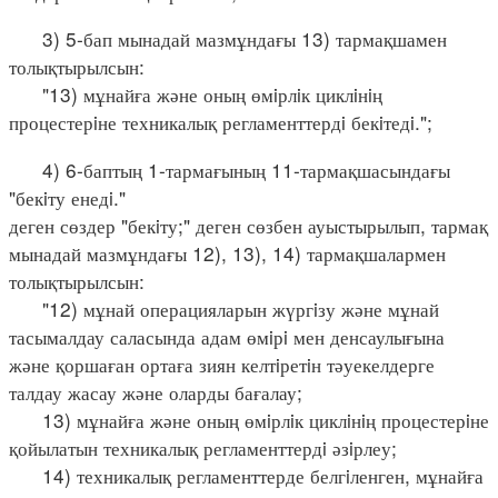
3) 5-бап мынадай мазмұндағы 13) тармақшамен
толықтырылсын:
"13) мұнайға және оның өмiрлiк циклiнiң
процестерiне техникалық регламенттердi бекiтедi.";
4) 6-баптың 1-тармағының 11-тармақшасындағы
"бекiту енедi."
деген сөздер "бекiту;" деген сөзбен ауыстырылып, тармақ
мынадай мазмұндағы 12), 13), 14) тармақшалармен
толықтырылсын:
"12) мұнай операцияларын жүргiзу және мұнай
тасымалдау саласында адам өмiрi мен денсаулығына
және қоршаған ортаға зиян келтiретiн тәуекелдерге
талдау жасау және оларды бағалау;
13) мұнайға және оның өмiрлiк циклiнiң процестерiне
қойылатын техникалық регламенттердi әзiрлеу;
14) техникалық регламенттерде белгiленген, мұнайға