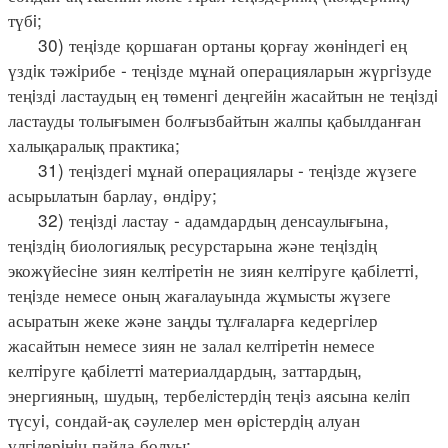
түбi;
30) теңiзде қоршаған ортаны қорғау жөнiндегi ең
үздiк тәжiрибе - теңiзде мұнай операцияларын жүргiзуде
теңiздi ластаудың ең төменгi деңгейiн жасайтын не теңiздi
ластауды толығымен болғызбайтын жалпы қабылданған
халықаралық практика;
31) теңiздегi мұнай операциялары - теңiзде жүзеге
асырылатын барлау, өндiру;
32) теңiздi ластау - адамдардың денсаулығына,
теңiздiң биологиялық ресурстарына және теңiздiң
экожүйесiне зиян келтiретiн не зиян келтiруге қабiлеттi,
теңiзде немесе оның жағалауында жұмысты жүзеге
асыратын жеке және заңды тұлғаларға кедергiлер
жасайтын немесе зиян не залал келтiретiн немесе
келтiруге қабiлеттi материалдардың, заттардың,
энергияның, шудың, тербелiстердiң теңiз аясына келiп
түсуi, сондай-ақ сәулелер мен өрiстердiң алуан
үлгiлерiнiң пайда болуы;