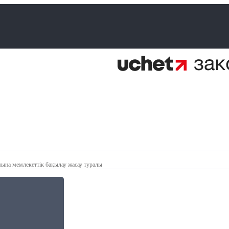
мына мемлекеттік бақылау жасау туралы