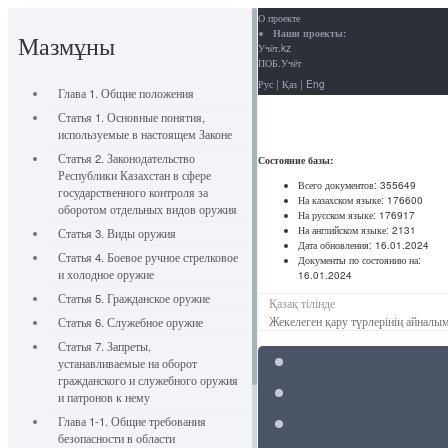
О проекте
Наши проекты:
Мазмұны
Учёт.kz
ПОБ.Учёт
Рус
|
Қаз
|
Eng
Глава 1. Общие положения
Статья 1. Основные понятия,
используемые в настоящем Законе
Статья 2. Законодательство
Состояние базы:
Республики Казахстан в сфере
Всего документов:
355649
государственного контроля за
На казахском языке:
176600
оборотом отдельных видов оружия
На русском языке:
176917
На английском языке:
2131
Статья 3. Виды оружия
Дата обновления:
16.01.2024
Статья 4. Боевое ручное стрелковое
Документы по состоянию на:
и холодное оружие
16.01.2024
Статья 5. Гражданское оружие
Қазақ тілінде
Жекелеген қару түрлерінің айналы
Статья 6. Служебное оружие
Статья 7. Запреты,
устанавливаемые на оборот
гражданского и служебного оружия
и патронов к нему
Глава 1-1. Общие требования
безопасности в области