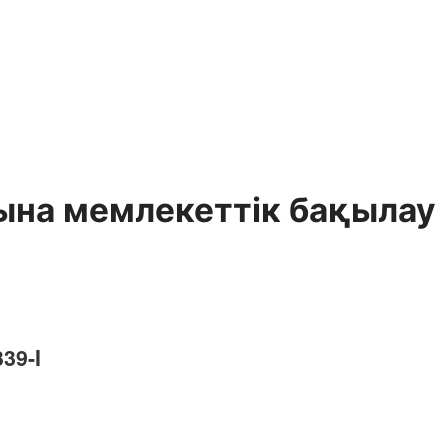
ына мемлекеттік бақылау
39-I