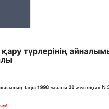
 қару түрлерінің айналым
алы
икасының Заңы 1998 жылғы 30 желтоқсан N 3
лей!